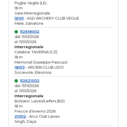
Puglia: Veglie (LE)
18 m
Gara Interregionale
16101
- ASD ARCHERY CLUB VEGLIE
Mele, Salvatore
R2618002
dal: 11/01/2026
al: 11/01/2026
Interregionale
Calabria: TAVERNA (CZ)
18 m
Memorial Giuseppe Pascuzzi
18013
- ARCIERI CLUB LIDO
Socievole, Eleonora
R2621002
dal: 11/01/2026
al: 11/01/2026
Interregionale
Bolzano: Laives/Leifers (BZ)
18 m
Frecce d’inverno 2026
21002
- Arco Club Laives
Singh, Daya