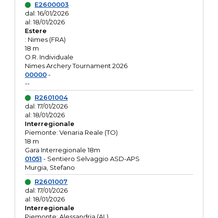
E2600003
dal: 16/01/2026
al: 18/01/2026
Estere
: Nimes (FRA)
18 m
O.R. Individuale
Nimes Archery Tournament 2026
00000
-
--
R2601004
dal: 17/01/2026
al: 18/01/2026
Interregionale
Piemonte: Venaria Reale (TO)
18 m
Gara Interregionale 18m
01051
- Sentiero Selvaggio ASD-APS
Murgia, Stefano
R2601007
dal: 17/01/2026
al: 18/01/2026
Interregionale
Piemonte: Alessandria (AL)