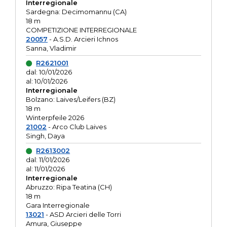
Interregionale
Sardegna: Decimomannu (CA)
18 m
COMPETIZIONE INTERREGIONALE
20057
- A.S.D. Arcieri Ichnos
Sanna, Vladimir
R2621001
dal: 10/01/2026
al: 10/01/2026
Interregionale
Bolzano: Laives/Leifers (BZ)
18 m
Winterpfeile 2026
21002
- Arco Club Laives
Singh, Daya
R2613002
dal: 11/01/2026
al: 11/01/2026
Interregionale
Abruzzo: Ripa Teatina (CH)
18 m
Gara Interregionale
13021
- ASD Arcieri delle Torri
Amura, Giuseppe