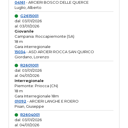
04161
- ARCIERI BOSCO DELLE QUERCE
Luglio, Alberto
G2615001
dal: 03/01/2026
al: 03/01/2026
Giovanile
Campania: Roccapiemonte (SA)
18 m
Gara interregionale
15034
- ASD ARCIERI ROCCA SAN QUIRICO
Giordano, Lorenzo
R2601001
dal: 03/01/2026
al: 04/01/2026
Interregionale
Piemonte: Priocca (CN)
18 m
Gara Interregionale 18m
01092
- ARCIERI LANGHE E ROERO
Pisan, Giuseppe
R2604001
dal: 03/01/2026
al: 04/01/2026