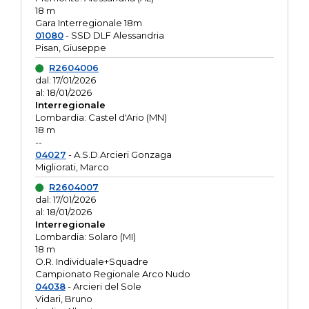
18 m
Gara Interregionale 18m
01080
- SSD DLF Alessandria
Pisan, Giuseppe
R2604006
dal: 17/01/2026
al: 18/01/2026
Interregionale
Lombardia: Castel d'Ario (MN)
18 m
--
04027
- A.S.D.Arcieri Gonzaga
Migliorati, Marco
R2604007
dal: 17/01/2026
al: 18/01/2026
Interregionale
Lombardia: Solaro (MI)
18 m
O.R. Individuale+Squadre
Campionato Regionale Arco Nudo
04038
- Arcieri del Sole
Vidari, Bruno