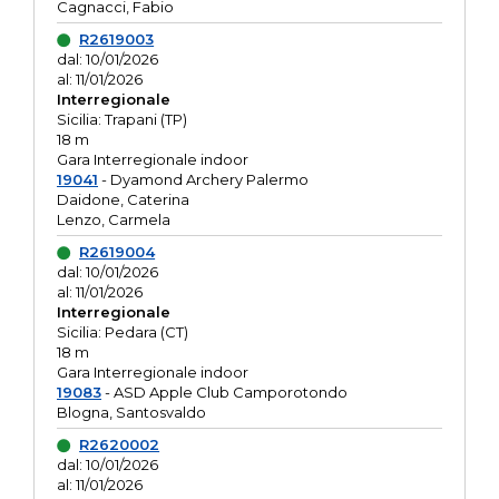
Cagnacci, Fabio
R2619003
dal: 10/01/2026
al: 11/01/2026
Interregionale
Sicilia: Trapani (TP)
18 m
Gara Interregionale indoor
19041
- Dyamond Archery Palermo
Daidone, Caterina
Lenzo, Carmela
R2619004
dal: 10/01/2026
al: 11/01/2026
Interregionale
Sicilia: Pedara (CT)
18 m
Gara Interregionale indoor
19083
- ASD Apple Club Camporotondo
Blogna, Santosvaldo
R2620002
dal: 10/01/2026
al: 11/01/2026