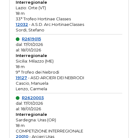
Interregionale
Lazio: Orte (VT)
18 m
33° Trofeo Hortinae Classes
12032
- A.S.D. Arc.HortinaeClasses
Sordi, Stefano
R2619015
dal: 17/01/2026
al: 18/01/2026
Interregionale
Sicilia: Milazzo (ME)
18 m
9° Trofeo dei Nebrodi
19127
- ASD ARCIERI DEI NEBRODI
Cascio, Manuela
Lenzo, Carmela
R2620003
dal: 17/01/2026
al: 18/01/2026
Interregionale
Sardegna: Uras (OR)
18 m
COMPETIZIONE INTERREGIONALE
20010
- Arcieri Uras