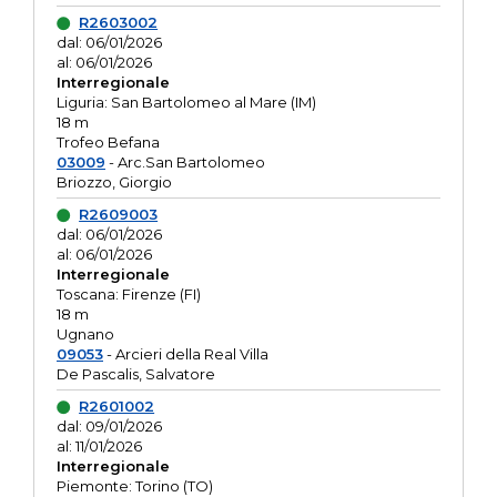
R2603002
dal: 06/01/2026
al: 06/01/2026
Interregionale
Liguria: San Bartolomeo al Mare (IM)
18 m
Trofeo Befana
03009
- Arc.San Bartolomeo
Briozzo, Giorgio
R2609003
dal: 06/01/2026
al: 06/01/2026
Interregionale
Toscana: Firenze (FI)
18 m
Ugnano
09053
- Arcieri della Real Villa
De Pascalis, Salvatore
R2601002
dal: 09/01/2026
al: 11/01/2026
Interregionale
Piemonte: Torino (TO)