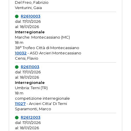
Del Freo, Fabrizio
Venturini, Gaia
R2610003
dal: 17/01/2026
al: 18/01/2026
Interregionale
Marche: Montecassiano (MC)
18 m
38° Trofeo Città di Montecassiano
10032
- ASD Arcieri Montecassiano
Censi, Flavio
R2611003
dal: 17/01/2026
al: 18/01/2026
Interregionale
Umbria: Terni (TR)
18 m
competizione interregionale
11027
- Arcieri Citta' Di Terni
Sparamonti, Marco
R2612003
dal: 17/01/2026
al: 18/01/2026