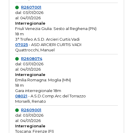
R2607001
dal: 03/01/2026
al: 04/01/2026
Interregionale
Friuli Venezia Giulia: Sesto al Reghena (PN)
18 m
3° Trofeo A.S.D. Arcieri Curtis Vadi
07025
- ASD ARCIERI CURTIS VADI
Quattrocchi, Manuel
R2608074
dal: 03/01/2026
al: 04/01/2026
Interregionale
Emilia Romagna: Moglia (MN)
18 m
Gara interregionale 18m
08021
- A.S.D.Comp.Arc.del Torrazzo
Morselli, Renato
R2609001
dal: 03/01/2026
al: 04/01/2026
Interregionale
Toscana: Firenze (FI)