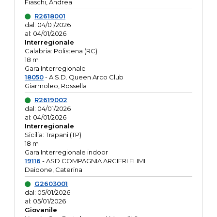
Fiaschi, Andrea
R2618001
dal: 04/01/2026
al: 04/01/2026
Interregionale
Calabria: Polistena (RC)
18 m
Gara Interregionale
18050
- A.S.D. Queen Arco Club
Giarmoleo, Rossella
R2619002
dal: 04/01/2026
al: 04/01/2026
Interregionale
Sicilia: Trapani (TP)
18 m
Gara Interregionale indoor
19116
- ASD COMPAGNIA ARCIERI ELIMI
Daidone, Caterina
G2603001
dal: 05/01/2026
al: 05/01/2026
Giovanile