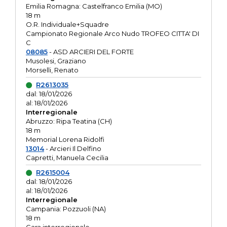
Emilia Romagna: Castelfranco Emilia (MO)
18 m
O.R. Individuale+Squadre
Campionato Regionale Arco Nudo TROFEO CITTA' DI
C
08085
- ASD ARCIERI DEL FORTE
Musolesi, Graziano
Morselli, Renato
R2613035
dal: 18/01/2026
al: 18/01/2026
Interregionale
Abruzzo: Ripa Teatina (CH)
18 m
Memorial Lorena Ridolfi
13014
- Arcieri Il Delfino
Capretti, Manuela Cecilia
R2615004
dal: 18/01/2026
al: 18/01/2026
Interregionale
Campania: Pozzuoli (NA)
18 m