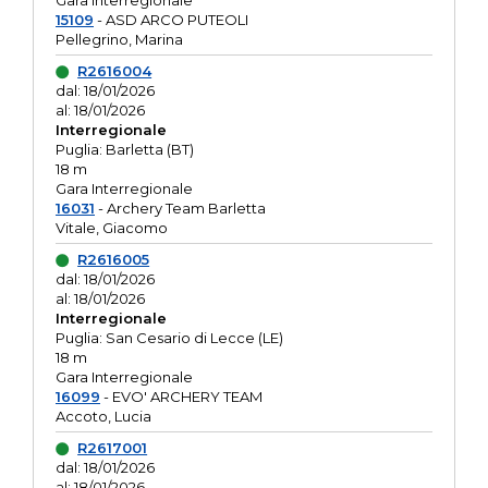
Gara interregionale
15109
- ASD ARCO PUTEOLI
Pellegrino, Marina
R2616004
dal: 18/01/2026
al: 18/01/2026
Interregionale
Puglia: Barletta (BT)
18 m
Gara Interregionale
16031
- Archery Team Barletta
Vitale, Giacomo
R2616005
dal: 18/01/2026
al: 18/01/2026
Interregionale
Puglia: San Cesario di Lecce (LE)
18 m
Gara Interregionale
16099
- EVO' ARCHERY TEAM
Accoto, Lucia
R2617001
dal: 18/01/2026
al: 18/01/2026