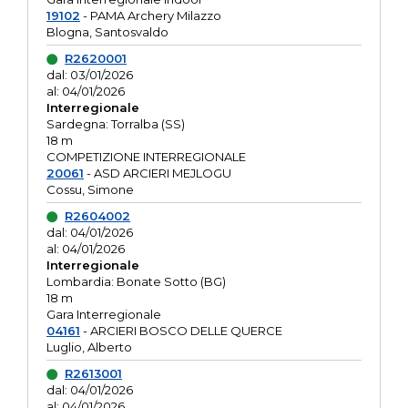
19102
- PAMA Archery Milazzo
Blogna, Santosvaldo
R2620001
dal: 03/01/2026
al: 04/01/2026
Interregionale
Sardegna: Torralba (SS)
18 m
COMPETIZIONE INTERREGIONALE
20061
- ASD ARCIERI MEJLOGU
Cossu, Simone
R2604002
dal: 04/01/2026
al: 04/01/2026
Interregionale
Lombardia: Bonate Sotto (BG)
18 m
Gara Interregionale
04161
- ARCIERI BOSCO DELLE QUERCE
Luglio, Alberto
R2613001
dal: 04/01/2026
al: 04/01/2026