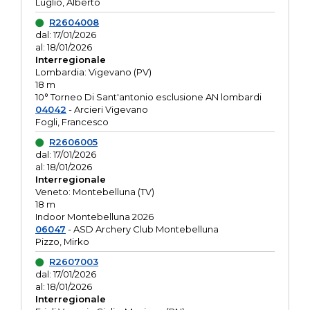
Luglio, Alberto
R2604008
dal: 17/01/2026
al: 18/01/2026
Interregionale
Lombardia: Vigevano (PV)
18 m
10° Torneo Di Sant'antonio esclusione AN lombardi
04042
- Arcieri Vigevano
Fogli, Francesco
R2606005
dal: 17/01/2026
al: 18/01/2026
Interregionale
Veneto: Montebelluna (TV)
18 m
Indoor Montebelluna 2026
06047
- ASD Archery Club Montebelluna
Pizzo, Mirko
R2607003
dal: 17/01/2026
al: 18/01/2026
Interregionale