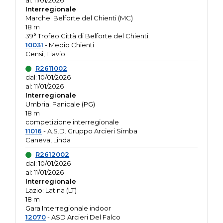
al: 11/01/2026
Interregionale
Marche: Belforte del Chienti (MC)
18 m
39° Trofeo Città di Belforte del Chienti.
10031
- Medio Chienti
Censi, Flavio
R2611002
dal: 10/01/2026
al: 11/01/2026
Interregionale
Umbria: Panicale (PG)
18 m
competizione interregionale
11016
- A.S.D. Gruppo Arcieri Simba
Caneva, Linda
R2612002
dal: 10/01/2026
al: 11/01/2026
Interregionale
Lazio: Latina (LT)
18 m
Gara Interregionale indoor
12070
- ASD Arcieri Del Falco