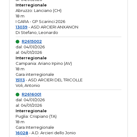
Interregionale
Abruzzo: Lanciano (CH)
18 m
I GARA - GP Scarinci 2026
13039
- ASD ARCIERI ANXANON
Di Stefano, Leonardo
R2615002
dal: 04/01/2026
al: 04/01/2026
Interregionale
Campania: Ariano Irpino (AV)
18 m
Gara interregionale
15113
- ASD ARCIERI DEL TRICOLLE
Voli, Antonio
R2616001
dal: 04/01/2026
al: 04/01/2026
Interregionale
Puglia: Crispiano (TA)
18 m
Gara Interregionale
16028
- A.D. Arcieri dello Jonio