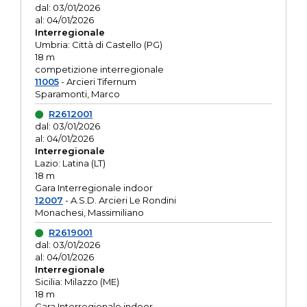
dal: 03/01/2026
al: 04/01/2026
Interregionale
Umbria: Città di Castello (PG)
18 m
competizione interregionale
11005
- Arcieri Tifernum
Sparamonti, Marco
R2612001
dal: 03/01/2026
al: 04/01/2026
Interregionale
Lazio: Latina (LT)
18 m
Gara Interregionale indoor
12007
- A.S.D. Arcieri Le Rondini
Monachesi, Massimiliano
R2619001
dal: 03/01/2026
al: 04/01/2026
Interregionale
Sicilia: Milazzo (ME)
18 m
Gara Interregionale indoor