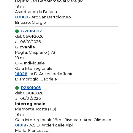
Liguria: San Bartolomeo al Mare (IM)
18 m
Aspettando la Befana
03009
- Arc.San Bartolomeo
Briozzo, Giorgio
G2616002
dal: 06/01/2026
al: 06/01/2026
Giovanile
Puglia: Crispiano (TA)
18 m
O.R. Individuale
Gara Interregionale
16028
- A.D. Arcieri dello Jonio
D'ambrogio, Gabriele
R2601005
dal: 06/01/2026
al: 06/01/2026
Interregionale
Piemonte: Rosta (TO)
18 m
Gara Interregionale 18m - Riservato Arco Olimpico
01018
- A.S.D. Arcieri delle Alpi
Merlo, Francesco