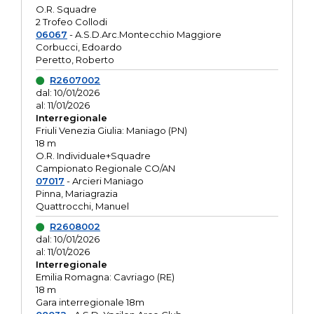
O.R. Squadre
2 Trofeo Collodi
06067
- A.S.D.Arc.Montecchio Maggiore
Corbucci, Edoardo
Peretto, Roberto
R2607002
dal: 10/01/2026
al: 11/01/2026
Interregionale
Friuli Venezia Giulia: Maniago (PN)
18 m
O.R. Individuale+Squadre
Campionato Regionale CO/AN
07017
- Arcieri Maniago
Pinna, Mariagrazia
Quattrocchi, Manuel
R2608002
dal: 10/01/2026
al: 11/01/2026
Interregionale
Emilia Romagna: Cavriago (RE)
18 m
Gara interregionale 18m