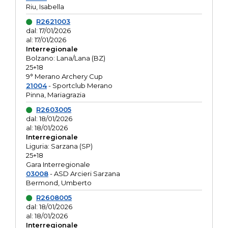
Riu, Isabella
R2621003
dal: 17/01/2026
al: 17/01/2026
Interregionale
Bolzano: Lana/Lana (BZ)
25+18
9° Merano Archery Cup
21004
- Sportclub Merano
Pinna, Mariagrazia
R2603005
dal: 18/01/2026
al: 18/01/2026
Interregionale
Liguria: Sarzana (SP)
25+18
Gara Interregionale
03008
- ASD Arcieri Sarzana
Bermond, Umberto
R2608005
dal: 18/01/2026
al: 18/01/2026
Interregionale