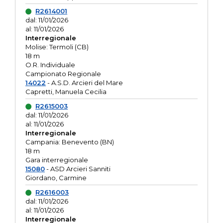
R2614001
dal: 11/01/2026
al: 11/01/2026
Interregionale
Molise: Termoli (CB)
18 m
O.R. Individuale
Campionato Regionale
14022
- A.S.D. Arcieri del Mare
Capretti, Manuela Cecilia
R2615003
dal: 11/01/2026
al: 11/01/2026
Interregionale
Campania: Benevento (BN)
18 m
Gara interregionale
15080
- ASD Arcieri Sanniti
Giordano, Carmine
R2616003
dal: 11/01/2026
al: 11/01/2026
Interregionale