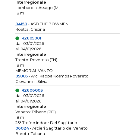
Interregionale
Lombardia: Assago (MI)
18 m
--
04150
- ASD THE BOWMEN
Roatta, Cristina
R2605001
dal: 03/01/2026
al: 04/01/2026
Interregionale
Trento: Rovereto (TN)
18 m
MEMORIAL VANZO
05005
- Arc. Kappa Kosmos Rovereto
Giovannini, Silvia
R2606003
dal: 03/01/2026
al: 04/01/2026
Interregionale
Veneto: Tribano (PD)
18 m
25° Trofeo Indoor Del Sagittario
06024
- Arcieri Sagittario del Veneto
Barotti, Tatiana