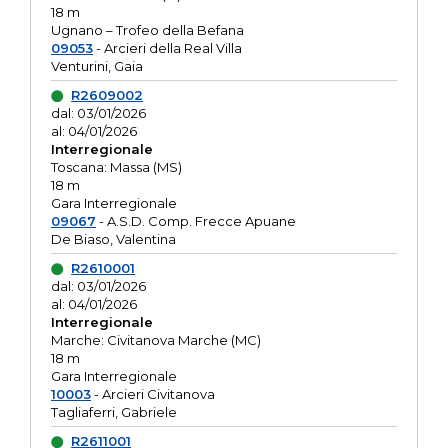
18 m
Ugnano – Trofeo della Befana
09053
- Arcieri della Real Villa
Venturini, Gaia
R2609002
dal: 03/01/2026
al: 04/01/2026
Interregionale
Toscana: Massa (MS)
18 m
Gara Interregionale
09067
- A.S.D. Comp. Frecce Apuane
De Biaso, Valentina
R2610001
dal: 03/01/2026
al: 04/01/2026
Interregionale
Marche: Civitanova Marche (MC)
18 m
Gara Interregionale
10003
- Arcieri Civitanova
Tagliaferri, Gabriele
R2611001