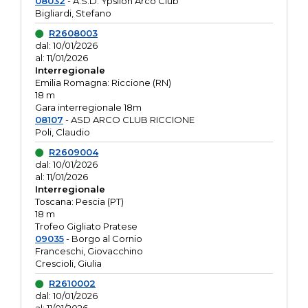
08032
- A.S.D. Ypsilon Arco Club
Bigliardi, Stefano
R2608003
dal: 10/01/2026
al: 11/01/2026
Interregionale
Emilia Romagna: Riccione (RN)
18 m
Gara interregionale 18m
08107
- ASD ARCO CLUB RICCIONE
Poli, Claudio
R2609004
dal: 10/01/2026
al: 11/01/2026
Interregionale
Toscana: Pescia (PT)
18 m
Trofeo Gigliato Pratese
09035
- Borgo al Cornio
Franceschi, Giovacchino
Crescioli, Giulia
R2610002
dal: 10/01/2026