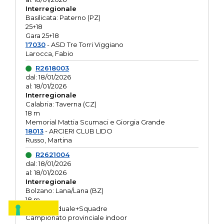
Interregionale
Basilicata: Paterno (PZ)
25+18
Gara 25+18
17030
- ASD Tre Torri Viggiano
Larocca, Fabio
R2618003
dal: 18/01/2026
al: 18/01/2026
Interregionale
Calabria: Taverna (CZ)
18 m
Memorial Mattia Scumaci e Giorgia Grande
18013
- ARCIERI CLUB LIDO
Russo, Martina
R2621004
dal: 18/01/2026
al: 18/01/2026
Interregionale
Bolzano: Lana/Lana (BZ)
18 m
O.R. Individuale+Squadre
Campionato provinciale indoor