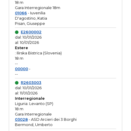
18 m
Gara Interregionale 18m
01066
- Iuvenilia
D'agostino, Katia
Pisan, Giuseppe
E2600002
dal: 10/01/2026
al: 10/01/2026
Estere
: Ilirska Bistrica (Slovenia)
18 m
--
00000
-
--
R2603003
dal: 10/01/2026
al: 11/01/2026
Interregionale
Liguria: Levanto (SP)
18 m
Gara Interregionale
03028
- ASD Arcieri dei 3 Borghi
Bermond, Umberto