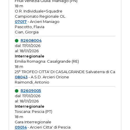
Friuli Venezia Giulia: Maniago (PN)
18 m
O.R. Individuale+Squadre
Campionato Regionale OL
07017
- Arcieri Maniago
Pascotto, Flavia
Cian, Giorgia
R2608004
dal: 17/01/2026
al: 18/01/2026
Interregionale
Emilia Romagna: Casalgrande (RE)
18 m
25° TROFEO CITTA' DI CASALGRANDE Salvaterra di Ca
08043
- A.S.D. Arcieri Orione
Raimondi, Antonio
R2609005
dal: 17/01/2026
al: 18/01/2026
Interregionale
Toscana: Pescia (PT)
18 m
Gara Interregionale
09014
- Arcieri Citta' di Pescia