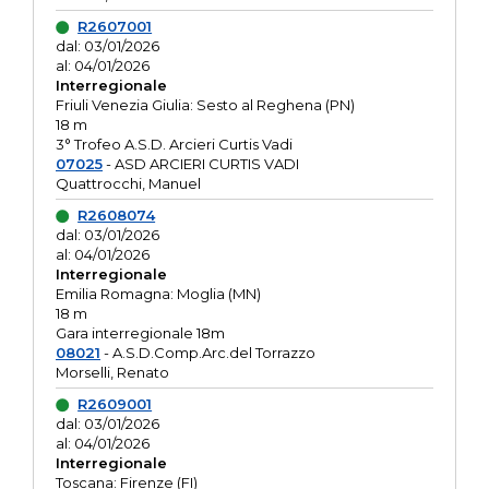
R2607001
dal: 03/01/2026
al: 04/01/2026
Interregionale
Friuli Venezia Giulia: Sesto al Reghena (PN)
18 m
3° Trofeo A.S.D. Arcieri Curtis Vadi
07025
- ASD ARCIERI CURTIS VADI
Quattrocchi, Manuel
R2608074
dal: 03/01/2026
al: 04/01/2026
Interregionale
Emilia Romagna: Moglia (MN)
18 m
Gara interregionale 18m
08021
- A.S.D.Comp.Arc.del Torrazzo
Morselli, Renato
R2609001
dal: 03/01/2026
al: 04/01/2026
Interregionale
Toscana: Firenze (FI)