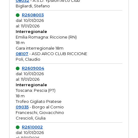
08032
- A.S.D. Ypsilon Arco Club
Bigliardi, Stefano
R2608003
dal: 10/01/2026
al: 11/01/2026
Interregionale
Emilia Romagna: Riccione (RN)
18 m
Gara interregionale 18m
08107
- ASD ARCO CLUB RICCIONE
Poli, Claudio
R2609004
dal: 10/01/2026
al: 11/01/2026
Interregionale
Toscana: Pescia (PT)
18 m
Trofeo Gigliato Pratese
09035
- Borgo al Cornio
Franceschi, Giovacchino
Crescioli, Giulia
R2610002
dal: 10/01/2026