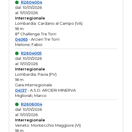
R2604004
dal: 10/01/2026
al: 11/01/2026
Interregionale
Lombardia: Cardano al Campo (VA)
18 m
8° Challenge Tre Torri
04065
- Arcieri Tre Torri
Melone, Fabio
R2604005
dal: 10/01/2026
al: 11/01/2026
Interregionale
Lombardia: Pavia (PV)
18 m
Gara Interregionale
04137
- A.S.D. ARCIERI MINERVA
Migliorati, Marco
R2606004
dal: 10/01/2026
al: 11/01/2026
Interregionale
Veneto: Montecchio Maggiore (VI)
18 m