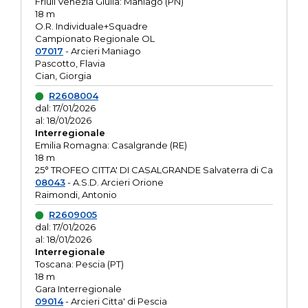
Friuli Venezia Giulia: Maniago (PN)
18 m
O.R. Individuale+Squadre
Campionato Regionale OL
07017
- Arcieri Maniago
Pascotto, Flavia
Cian, Giorgia
R2608004
dal: 17/01/2026
al: 18/01/2026
Interregionale
Emilia Romagna: Casalgrande (RE)
18 m
25° TROFEO CITTA' DI CASALGRANDE Salvaterra di Ca
08043
- A.S.D. Arcieri Orione
Raimondi, Antonio
R2609005
dal: 17/01/2026
al: 18/01/2026
Interregionale
Toscana: Pescia (PT)
18 m
Gara Interregionale
09014
- Arcieri Citta' di Pescia