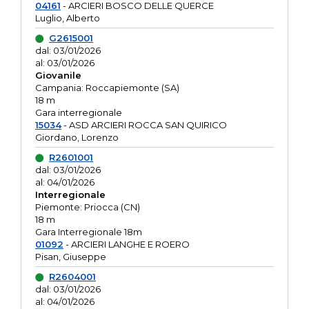
04161
- ARCIERI BOSCO DELLE QUERCE
Luglio, Alberto
G2615001
dal: 03/01/2026
al: 03/01/2026
Giovanile
Campania: Roccapiemonte (SA)
18 m
Gara interregionale
15034
- ASD ARCIERI ROCCA SAN QUIRICO
Giordano, Lorenzo
R2601001
dal: 03/01/2026
al: 04/01/2026
Interregionale
Piemonte: Priocca (CN)
18 m
Gara Interregionale 18m
01092
- ARCIERI LANGHE E ROERO
Pisan, Giuseppe
R2604001
dal: 03/01/2026
al: 04/01/2026