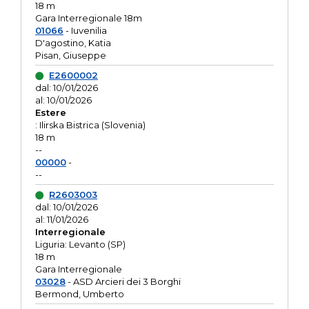
18 m
Gara Interregionale 18m
01066
- Iuvenilia
D'agostino, Katia
Pisan, Giuseppe
E2600002
dal: 10/01/2026
al: 10/01/2026
Estere
: Ilirska Bistrica (Slovenia)
18 m
--
00000
-
--
R2603003
dal: 10/01/2026
al: 11/01/2026
Interregionale
Liguria: Levanto (SP)
18 m
Gara Interregionale
03028
- ASD Arcieri dei 3 Borghi
Bermond, Umberto