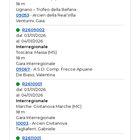
18 m
Ugnano – Trofeo della Befana
09053
- Arcieri della Real Villa
Venturini, Gaia
R2609002
dal: 03/01/2026
al: 04/01/2026
Interregionale
Toscana: Massa (MS)
18 m
Gara Interregionale
09067
- A.S.D. Comp. Frecce Apuane
De Biaso, Valentina
R2610001
dal: 03/01/2026
al: 04/01/2026
Interregionale
Marche: Civitanova Marche (MC)
18 m
Gara Interregionale
10003
- Arcieri Civitanova
Tagliaferri, Gabriele
R2611001