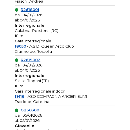
Fiaschi, Andrea
R2618001
dal: 04/01/2026
al: 04/01/2026
Interregionale
Calabria: Polistena (RC)
18 m
Gara Interregionale
18050
- A.S.D. Queen Arco Club
Giarmoleo, Rossella
R2619002
dal: 04/01/2026
al: 04/01/2026
Interregionale
Sicilia: Trapani (TP)
18 m
Gara Interregionale indoor
19116
- ASD COMPAGNIA ARCIERI ELIMI
Daidone, Caterina
G2603001
dal: 05/01/2026
al: 05/01/2026
Giovanile