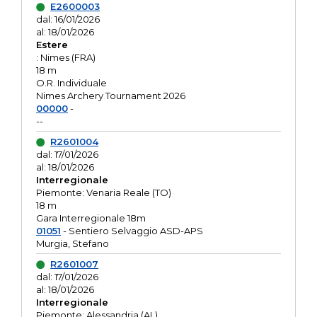
E2600003
dal: 16/01/2026
al: 18/01/2026
Estere
: Nimes (FRA)
18 m
O.R. Individuale
Nimes Archery Tournament 2026
00000
-
--
R2601004
dal: 17/01/2026
al: 18/01/2026
Interregionale
Piemonte: Venaria Reale (TO)
18 m
Gara Interregionale 18m
01051
- Sentiero Selvaggio ASD-APS
Murgia, Stefano
R2601007
dal: 17/01/2026
al: 18/01/2026
Interregionale
Piemonte: Alessandria (AL)