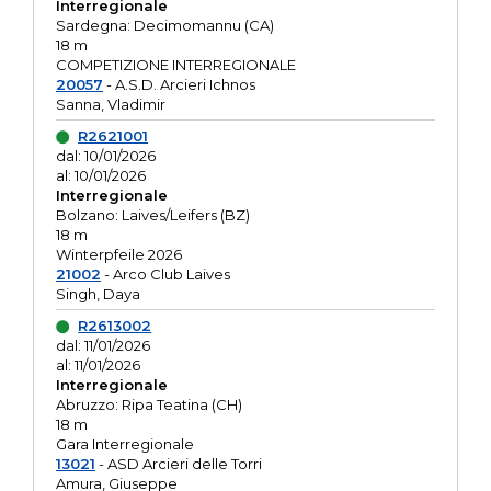
Interregionale
Sardegna: Decimomannu (CA)
18 m
COMPETIZIONE INTERREGIONALE
20057
- A.S.D. Arcieri Ichnos
Sanna, Vladimir
R2621001
dal: 10/01/2026
al: 10/01/2026
Interregionale
Bolzano: Laives/Leifers (BZ)
18 m
Winterpfeile 2026
21002
- Arco Club Laives
Singh, Daya
R2613002
dal: 11/01/2026
al: 11/01/2026
Interregionale
Abruzzo: Ripa Teatina (CH)
18 m
Gara Interregionale
13021
- ASD Arcieri delle Torri
Amura, Giuseppe