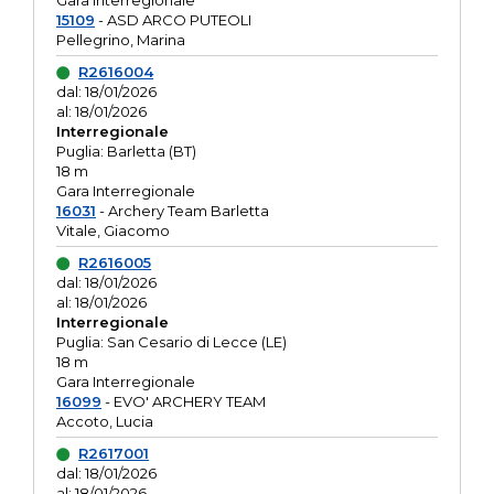
Gara interregionale
15109
- ASD ARCO PUTEOLI
Pellegrino, Marina
R2616004
dal: 18/01/2026
al: 18/01/2026
Interregionale
Puglia: Barletta (BT)
18 m
Gara Interregionale
16031
- Archery Team Barletta
Vitale, Giacomo
R2616005
dal: 18/01/2026
al: 18/01/2026
Interregionale
Puglia: San Cesario di Lecce (LE)
18 m
Gara Interregionale
16099
- EVO' ARCHERY TEAM
Accoto, Lucia
R2617001
dal: 18/01/2026
al: 18/01/2026