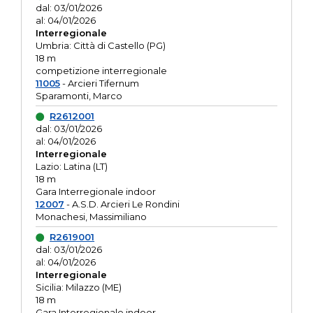
dal: 03/01/2026
al: 04/01/2026
Interregionale
Umbria: Città di Castello (PG)
18 m
competizione interregionale
11005
- Arcieri Tifernum
Sparamonti, Marco
R2612001
dal: 03/01/2026
al: 04/01/2026
Interregionale
Lazio: Latina (LT)
18 m
Gara Interregionale indoor
12007
- A.S.D. Arcieri Le Rondini
Monachesi, Massimiliano
R2619001
dal: 03/01/2026
al: 04/01/2026
Interregionale
Sicilia: Milazzo (ME)
18 m
Gara Interregionale indoor