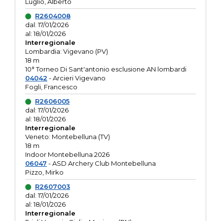
Luglio, Alberto
R2604008
dal: 17/01/2026
al: 18/01/2026
Interregionale
Lombardia: Vigevano (PV)
18 m
10° Torneo Di Sant'antonio esclusione AN lombardi
04042
- Arcieri Vigevano
Fogli, Francesco
R2606005
dal: 17/01/2026
al: 18/01/2026
Interregionale
Veneto: Montebelluna (TV)
18 m
Indoor Montebelluna 2026
06047
- ASD Archery Club Montebelluna
Pizzo, Mirko
R2607003
dal: 17/01/2026
al: 18/01/2026
Interregionale