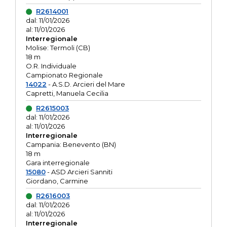
R2614001
dal: 11/01/2026
al: 11/01/2026
Interregionale
Molise: Termoli (CB)
18 m
O.R. Individuale
Campionato Regionale
14022
- A.S.D. Arcieri del Mare
Capretti, Manuela Cecilia
R2615003
dal: 11/01/2026
al: 11/01/2026
Interregionale
Campania: Benevento (BN)
18 m
Gara interregionale
15080
- ASD Arcieri Sanniti
Giordano, Carmine
R2616003
dal: 11/01/2026
al: 11/01/2026
Interregionale