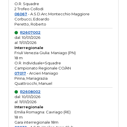
O.R. Squadre
2 Trofeo Collodi
06067
- A.S.D.Arc.Montecchio Maggiore
Corbucci, Edoardo
Peretto, Roberto
R2607002
dal: 10/01/2026
al: 11/01/2026
Interregionale
Friuli Venezia Giulia: Maniago (PN)
18 m
O.R. Individuale+Squadre
Campionato Regionale CO/AN
07017
- Arcieri Maniago
Pinna, Mariagrazia
Quattrocchi, Manuel
R2608002
dal: 10/01/2026
al: 11/01/2026
Interregionale
Emilia Romagna: Cavriago (RE)
18 m
Gara interregionale 18m