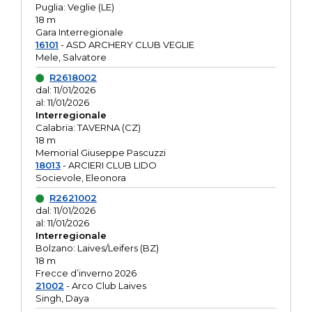
Puglia: Veglie (LE)
18 m
Gara Interregionale
16101
- ASD ARCHERY CLUB VEGLIE
Mele, Salvatore
R2618002
dal: 11/01/2026
al: 11/01/2026
Interregionale
Calabria: TAVERNA (CZ)
18 m
Memorial Giuseppe Pascuzzi
18013
- ARCIERI CLUB LIDO
Socievole, Eleonora
R2621002
dal: 11/01/2026
al: 11/01/2026
Interregionale
Bolzano: Laives/Leifers (BZ)
18 m
Frecce d’inverno 2026
21002
- Arco Club Laives
Singh, Daya