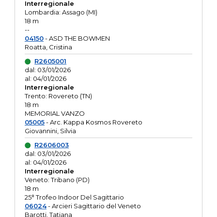
Interregionale
Lombardia: Assago (MI)
18 m
--
04150
- ASD THE BOWMEN
Roatta, Cristina
R2605001
dal: 03/01/2026
al: 04/01/2026
Interregionale
Trento: Rovereto (TN)
18 m
MEMORIAL VANZO
05005
- Arc. Kappa Kosmos Rovereto
Giovannini, Silvia
R2606003
dal: 03/01/2026
al: 04/01/2026
Interregionale
Veneto: Tribano (PD)
18 m
25° Trofeo Indoor Del Sagittario
06024
- Arcieri Sagittario del Veneto
Barotti, Tatiana