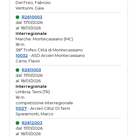
Del Freo, Fabrizio
Venturini, Gaia
R2610003
dal: 17/01/2026
al: 18/01/2026
Interregionale
Marche: Montecassiano (MC)
18 m
38° Trofeo Città di Montecassiano
10032
- ASD Arcieri Montecassiano
Censi, Flavio
R2611003
dal: 17/01/2026
al: 18/01/2026
Interregionale
Umbria: Terni (TR)
18 m
competizione interregionale
11027
- Arcieri Citta' Di Terni
Sparamonti, Marco
R2612003
dal: 17/01/2026
al: 18/01/2026