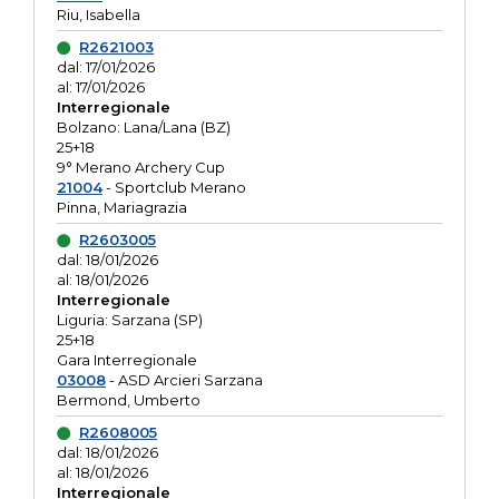
Riu, Isabella
R2621003
dal: 17/01/2026
al: 17/01/2026
Interregionale
Bolzano: Lana/Lana (BZ)
25+18
9° Merano Archery Cup
21004
- Sportclub Merano
Pinna, Mariagrazia
R2603005
dal: 18/01/2026
al: 18/01/2026
Interregionale
Liguria: Sarzana (SP)
25+18
Gara Interregionale
03008
- ASD Arcieri Sarzana
Bermond, Umberto
R2608005
dal: 18/01/2026
al: 18/01/2026
Interregionale