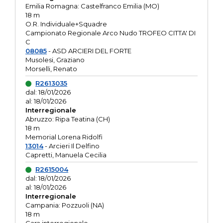
Emilia Romagna: Castelfranco Emilia (MO)
18 m
O.R. Individuale+Squadre
Campionato Regionale Arco Nudo TROFEO CITTA' DI
C
08085
- ASD ARCIERI DEL FORTE
Musolesi, Graziano
Morselli, Renato
R2613035
dal: 18/01/2026
al: 18/01/2026
Interregionale
Abruzzo: Ripa Teatina (CH)
18 m
Memorial Lorena Ridolfi
13014
- Arcieri Il Delfino
Capretti, Manuela Cecilia
R2615004
dal: 18/01/2026
al: 18/01/2026
Interregionale
Campania: Pozzuoli (NA)
18 m