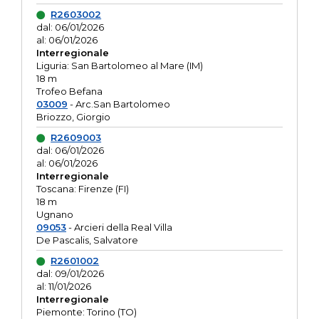
R2603002
dal: 06/01/2026
al: 06/01/2026
Interregionale
Liguria: San Bartolomeo al Mare (IM)
18 m
Trofeo Befana
03009
- Arc.San Bartolomeo
Briozzo, Giorgio
R2609003
dal: 06/01/2026
al: 06/01/2026
Interregionale
Toscana: Firenze (FI)
18 m
Ugnano
09053
- Arcieri della Real Villa
De Pascalis, Salvatore
R2601002
dal: 09/01/2026
al: 11/01/2026
Interregionale
Piemonte: Torino (TO)