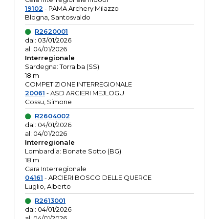
19102
- PAMA Archery Milazzo
Blogna, Santosvaldo
R2620001
dal: 03/01/2026
al: 04/01/2026
Interregionale
Sardegna: Torralba (SS)
18 m
COMPETIZIONE INTERREGIONALE
20061
- ASD ARCIERI MEJLOGU
Cossu, Simone
R2604002
dal: 04/01/2026
al: 04/01/2026
Interregionale
Lombardia: Bonate Sotto (BG)
18 m
Gara Interregionale
04161
- ARCIERI BOSCO DELLE QUERCE
Luglio, Alberto
R2613001
dal: 04/01/2026
al: 04/01/2026