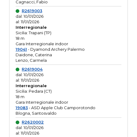
Cagnacci, Fabio
R2619003
dal: 10/01/2026
al: 11/01/2026
Interregionale
Sicilia: Trapani (TP)
18 m
Gara Interregionale indoor
19041
- Dyamond Archery Palermo
Daidone, Caterina
Lenzo, Carmela
R2619004
dal: 10/01/2026
al: 11/01/2026
Interregionale
Sicilia: Pedara (CT)
18 m
Gara Interregionale indoor
19083
- ASD Apple Club Camporotondo
Blogna, Santosvaldo
R2620002
dal: 10/01/2026
al: 11/01/2026