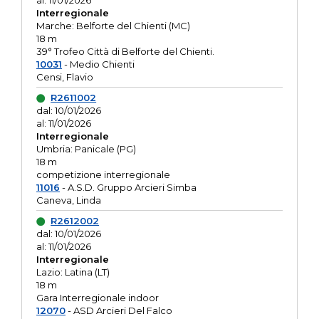
al: 11/01/2026
Interregionale
Marche: Belforte del Chienti (MC)
18 m
39° Trofeo Città di Belforte del Chienti.
10031
- Medio Chienti
Censi, Flavio
R2611002
dal: 10/01/2026
al: 11/01/2026
Interregionale
Umbria: Panicale (PG)
18 m
competizione interregionale
11016
- A.S.D. Gruppo Arcieri Simba
Caneva, Linda
R2612002
dal: 10/01/2026
al: 11/01/2026
Interregionale
Lazio: Latina (LT)
18 m
Gara Interregionale indoor
12070
- ASD Arcieri Del Falco