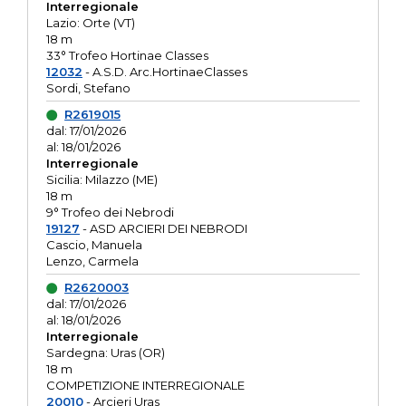
Interregionale
Lazio: Orte (VT)
18 m
33° Trofeo Hortinae Classes
12032
- A.S.D. Arc.HortinaeClasses
Sordi, Stefano
R2619015
dal: 17/01/2026
al: 18/01/2026
Interregionale
Sicilia: Milazzo (ME)
18 m
9° Trofeo dei Nebrodi
19127
- ASD ARCIERI DEI NEBRODI
Cascio, Manuela
Lenzo, Carmela
R2620003
dal: 17/01/2026
al: 18/01/2026
Interregionale
Sardegna: Uras (OR)
18 m
COMPETIZIONE INTERREGIONALE
20010
- Arcieri Uras