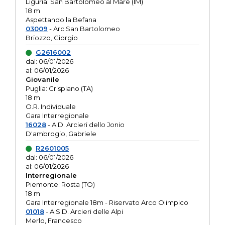
Liguria: San Bartolomeo al Mare (IM)
18 m
Aspettando la Befana
03009
- Arc.San Bartolomeo
Briozzo, Giorgio
G2616002
dal: 06/01/2026
al: 06/01/2026
Giovanile
Puglia: Crispiano (TA)
18 m
O.R. Individuale
Gara Interregionale
16028
- A.D. Arcieri dello Jonio
D'ambrogio, Gabriele
R2601005
dal: 06/01/2026
al: 06/01/2026
Interregionale
Piemonte: Rosta (TO)
18 m
Gara Interregionale 18m - Riservato Arco Olimpico
01018
- A.S.D. Arcieri delle Alpi
Merlo, Francesco