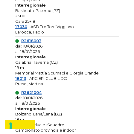
Interregionale
Basilicata: Paterno (PZ)
25+18
Gara 25+18
17030
- ASD Tre Torri Viggiano
Larocca, Fabio
R2618003
dal: 18/01/2026
al: 18/01/2026
Interregionale
Calabria: Taverna (CZ)
18 m
Memorial Mattia Scumaci e Giorgia Grande
18013
- ARCIERI CLUB LIDO
Russo, Martina
R2621004
dal: 18/01/2026
al: 18/01/2026
Interregionale
Bolzano: Lana/Lana (BZ)
18 m
O.R. Individuale+Squadre
Campionato provinciale indoor