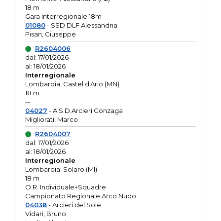
18 m
Gara Interregionale 18m
01080
- SSD DLF Alessandria
Pisan, Giuseppe
R2604006
dal: 17/01/2026
al: 18/01/2026
Interregionale
Lombardia: Castel d'Ario (MN)
18 m
--
04027
- A.S.D.Arcieri Gonzaga
Migliorati, Marco
R2604007
dal: 17/01/2026
al: 18/01/2026
Interregionale
Lombardia: Solaro (MI)
18 m
O.R. Individuale+Squadre
Campionato Regionale Arco Nudo
04038
- Arcieri del Sole
Vidari, Bruno