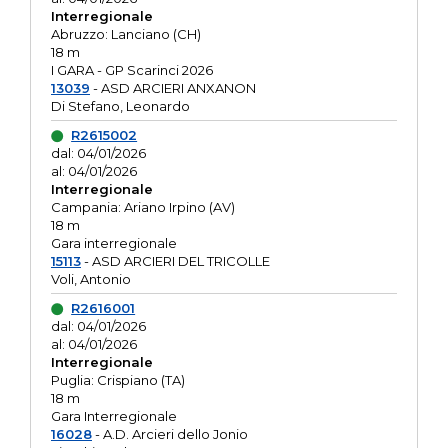
Interregionale
Abruzzo: Lanciano (CH)
18 m
I GARA - GP Scarinci 2026
13039
- ASD ARCIERI ANXANON
Di Stefano, Leonardo
R2615002
dal: 04/01/2026
al: 04/01/2026
Interregionale
Campania: Ariano Irpino (AV)
18 m
Gara interregionale
15113
- ASD ARCIERI DEL TRICOLLE
Voli, Antonio
R2616001
dal: 04/01/2026
al: 04/01/2026
Interregionale
Puglia: Crispiano (TA)
18 m
Gara Interregionale
16028
- A.D. Arcieri dello Jonio