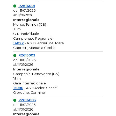
R2614001
dal: 11/01/2026
al: 11/01/2026
Interregionale
Molise: Termoli (CB)
18 m
O.R. Individuale
Campionato Regionale
14022
- A.S.D. Arcieri del Mare
Capretti, Manuela Cecilia
R2615003
dal: 11/01/2026
al: 11/01/2026
Interregionale
Campania: Benevento (BN)
18 m
Gara interregionale
15080
- ASD Arcieri Sanniti
Giordano, Carmine
R2616003
dal: 11/01/2026
al: 11/01/2026
Interregionale