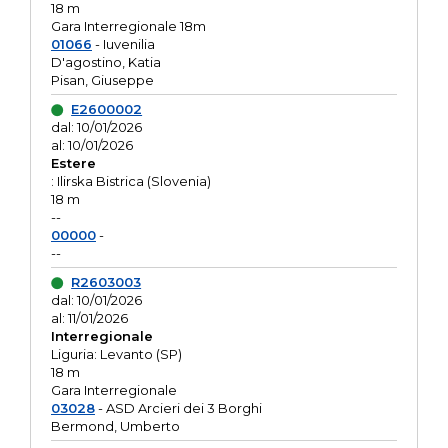
18 m
Gara Interregionale 18m
01066
- Iuvenilia
D'agostino, Katia
Pisan, Giuseppe
E2600002
dal: 10/01/2026
al: 10/01/2026
Estere
: Ilirska Bistrica (Slovenia)
18 m
--
00000
-
--
R2603003
dal: 10/01/2026
al: 11/01/2026
Interregionale
Liguria: Levanto (SP)
18 m
Gara Interregionale
03028
- ASD Arcieri dei 3 Borghi
Bermond, Umberto