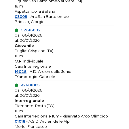
Liguria: San Bartolomeo al Mare (IM)
18 m
Aspettando la Befana
03009
- Arc.San Bartolomeo
Briozzo, Giorgio
G2616002
dal: 06/01/2026
al: 06/01/2026
Giovanile
Puglia: Crispiano (TA)
18 m
O.R. Individuale
Gara Interregionale
16028
- A.D. Arcieri dello Jonio
D'ambrogio, Gabriele
R2601005
dal: 06/01/2026
al: 06/01/2026
Interregionale
Piemonte: Rosta (TO)
18 m
Gara Interregionale 18m - Riservato Arco Olimpico
01018
- A.S.D. Arcieri delle Alpi
Merlo, Francesco