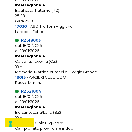
Interregionale
Basilicata: Paterno (PZ)
25+18
Gara 25+18
17030
- ASD Tre Torri Viggiano
Larocca, Fabio
R2618003
dal: 18/01/2026
al: 18/01/2026
Interregionale
Calabria: Taverna (CZ)
18 m
Memorial Mattia Scumaci e Giorgia Grande
18013
- ARCIERI CLUB LIDO
Russo, Martina
R2621004
dal: 18/01/2026
al: 18/01/2026
Interregionale
Bolzano: Lana/Lana (BZ)
18 m
O.R. Individuale+Squadre
Campionato provinciale indoor