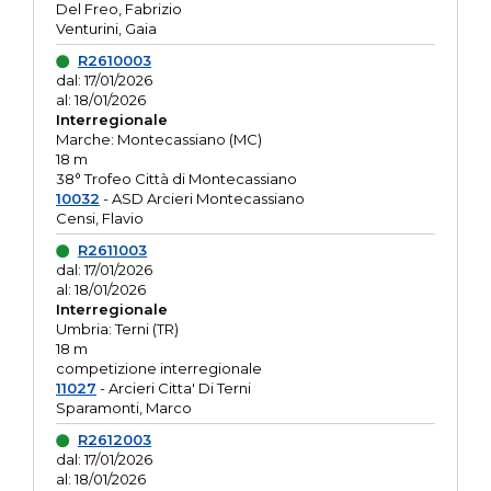
Del Freo, Fabrizio
Venturini, Gaia
R2610003
dal: 17/01/2026
al: 18/01/2026
Interregionale
Marche: Montecassiano (MC)
18 m
38° Trofeo Città di Montecassiano
10032
- ASD Arcieri Montecassiano
Censi, Flavio
R2611003
dal: 17/01/2026
al: 18/01/2026
Interregionale
Umbria: Terni (TR)
18 m
competizione interregionale
11027
- Arcieri Citta' Di Terni
Sparamonti, Marco
R2612003
dal: 17/01/2026
al: 18/01/2026