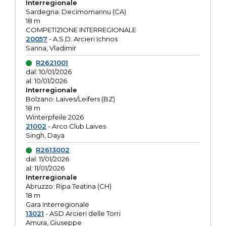
Interregionale
Sardegna: Decimomannu (CA)
18 m
COMPETIZIONE INTERREGIONALE
20057
- A.S.D. Arcieri Ichnos
Sanna, Vladimir
R2621001
dal: 10/01/2026
al: 10/01/2026
Interregionale
Bolzano: Laives/Leifers (BZ)
18 m
Winterpfeile 2026
21002
- Arco Club Laives
Singh, Daya
R2613002
dal: 11/01/2026
al: 11/01/2026
Interregionale
Abruzzo: Ripa Teatina (CH)
18 m
Gara Interregionale
13021
- ASD Arcieri delle Torri
Amura, Giuseppe