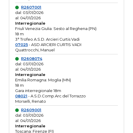
R2607001
dal: 03/01/2026
al: 04/01/2026
Interregionale
Friuli Venezia Giulia: Sesto al Reghena (PN)
18 m
3° Trofeo A.S.D. Arcieri Curtis Vadi
07025
- ASD ARCIERI CURTIS VADI
Quattrocchi, Manuel
R2608074
dal: 03/01/2026
al: 04/01/2026
Interregionale
Emilia Romagna: Moglia (MN)
18 m
Gara interregionale 18m
08021
- A.S.D.Comp.Arc.del Torrazzo
Morselli, Renato
R2609001
dal: 03/01/2026
al: 04/01/2026
Interregionale
Toscana: Firenze (FI)