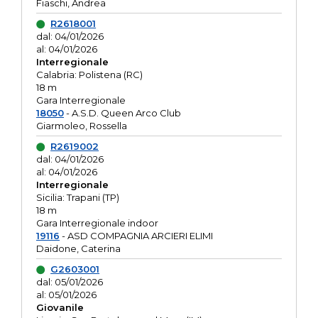
Fiaschi, Andrea
R2618001
dal: 04/01/2026
al: 04/01/2026
Interregionale
Calabria: Polistena (RC)
18 m
Gara Interregionale
18050
- A.S.D. Queen Arco Club
Giarmoleo, Rossella
R2619002
dal: 04/01/2026
al: 04/01/2026
Interregionale
Sicilia: Trapani (TP)
18 m
Gara Interregionale indoor
19116
- ASD COMPAGNIA ARCIERI ELIMI
Daidone, Caterina
G2603001
dal: 05/01/2026
al: 05/01/2026
Giovanile