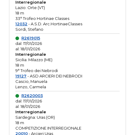
Interregionale
Lazio: Orte (VT)
18 m
33° Trofeo Hortinae Classes
12032
- A.S.D. Arc.HortinaeClasses
Sordi, Stefano
R2619015
dal: 17/01/2026
al: 18/01/2026
Interregionale
Sicilia: Milazzo (ME)
18 m
9° Trofeo dei Nebrodi
19127
- ASD ARCIERI DEI NEBRODI
Cascio, Manuela
Lenzo, Carmela
R2620003
dal: 17/01/2026
al: 18/01/2026
Interregionale
Sardegna: Uras (OR)
18 m
COMPETIZIONE INTERREGIONALE
20010
- Arcieri Uras