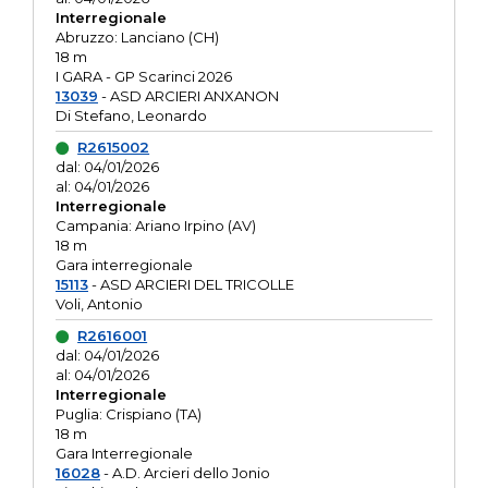
Interregionale
Abruzzo: Lanciano (CH)
18 m
I GARA - GP Scarinci 2026
13039
- ASD ARCIERI ANXANON
Di Stefano, Leonardo
R2615002
dal: 04/01/2026
al: 04/01/2026
Interregionale
Campania: Ariano Irpino (AV)
18 m
Gara interregionale
15113
- ASD ARCIERI DEL TRICOLLE
Voli, Antonio
R2616001
dal: 04/01/2026
al: 04/01/2026
Interregionale
Puglia: Crispiano (TA)
18 m
Gara Interregionale
16028
- A.D. Arcieri dello Jonio