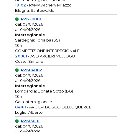
19102
- PAMA Archery Milazzo
Blogna, Santosvaldo
R2620001
dal: 03/01/2026
al: 04/01/2026
Interregionale
Sardegna: Torralba (SS)
18 m
COMPETIZIONE INTERREGIONALE
20061
- ASD ARCIERI MEJLOGU
Cossu, Simone
R2604002
dal: 04/01/2026
al: 04/01/2026
Interregionale
Lombardia: Bonate Sotto (BG)
18 m
Gara Interregionale
04161
- ARCIERI BOSCO DELLE QUERCE
Luglio, Alberto
R2613001
dal: 04/01/2026
al: 04/01/2026