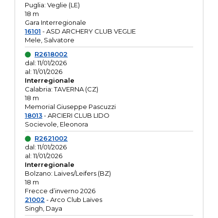
Puglia: Veglie (LE)
18 m
Gara Interregionale
16101
- ASD ARCHERY CLUB VEGLIE
Mele, Salvatore
R2618002
dal: 11/01/2026
al: 11/01/2026
Interregionale
Calabria: TAVERNA (CZ)
18 m
Memorial Giuseppe Pascuzzi
18013
- ARCIERI CLUB LIDO
Socievole, Eleonora
R2621002
dal: 11/01/2026
al: 11/01/2026
Interregionale
Bolzano: Laives/Leifers (BZ)
18 m
Frecce d’inverno 2026
21002
- Arco Club Laives
Singh, Daya