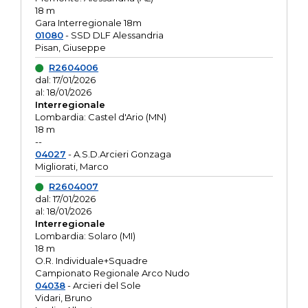
18 m
Gara Interregionale 18m
01080
- SSD DLF Alessandria
Pisan, Giuseppe
R2604006
dal: 17/01/2026
al: 18/01/2026
Interregionale
Lombardia: Castel d'Ario (MN)
18 m
--
04027
- A.S.D.Arcieri Gonzaga
Migliorati, Marco
R2604007
dal: 17/01/2026
al: 18/01/2026
Interregionale
Lombardia: Solaro (MI)
18 m
O.R. Individuale+Squadre
Campionato Regionale Arco Nudo
04038
- Arcieri del Sole
Vidari, Bruno