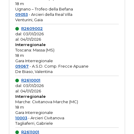
18 m
Ugnano – Trofeo della Befana
09053
- Arcieri della Real Villa
Venturini, Gaia
R2609002
dal: 03/01/2026
al: 04/01/2026
Interregionale
Toscana: Massa (MS)
18 m
Gara Interregionale
09067
- A.S.D. Comp. Frecce Apuane
De Biaso, Valentina
R2610001
dal: 03/01/2026
al: 04/01/2026
Interregionale
Marche: Civitanova Marche (MC)
18 m
Gara Interregionale
10003
- Arcieri Civitanova
Tagliaferri, Gabriele
R2611001