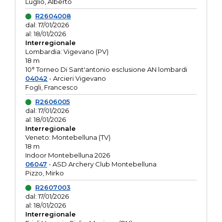
Luglio, Alberto
R2604008
dal: 17/01/2026
al: 18/01/2026
Interregionale
Lombardia: Vigevano (PV)
18 m
10° Torneo Di Sant'antonio esclusione AN lombardi
04042
- Arcieri Vigevano
Fogli, Francesco
R2606005
dal: 17/01/2026
al: 18/01/2026
Interregionale
Veneto: Montebelluna (TV)
18 m
Indoor Montebelluna 2026
06047
- ASD Archery Club Montebelluna
Pizzo, Mirko
R2607003
dal: 17/01/2026
al: 18/01/2026
Interregionale