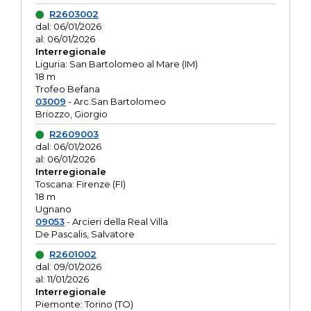
R2603002
dal: 06/01/2026
al: 06/01/2026
Interregionale
Liguria: San Bartolomeo al Mare (IM)
18 m
Trofeo Befana
03009
- Arc.San Bartolomeo
Briozzo, Giorgio
R2609003
dal: 06/01/2026
al: 06/01/2026
Interregionale
Toscana: Firenze (FI)
18 m
Ugnano
09053
- Arcieri della Real Villa
De Pascalis, Salvatore
R2601002
dal: 09/01/2026
al: 11/01/2026
Interregionale
Piemonte: Torino (TO)