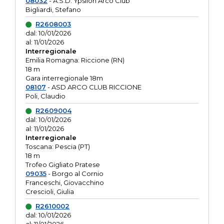
08032
- A.S.D. Ypsilon Arco Club
Bigliardi, Stefano
R2608003
dal: 10/01/2026
al: 11/01/2026
Interregionale
Emilia Romagna: Riccione (RN)
18 m
Gara interregionale 18m
08107
- ASD ARCO CLUB RICCIONE
Poli, Claudio
R2609004
dal: 10/01/2026
al: 11/01/2026
Interregionale
Toscana: Pescia (PT)
18 m
Trofeo Gigliato Pratese
09035
- Borgo al Cornio
Franceschi, Giovacchino
Crescioli, Giulia
R2610002
dal: 10/01/2026