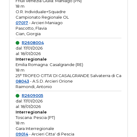
Friuli Venezia Giulia: Maniago (PN)
18 m
O.R. Individuale+Squadre
Campionato Regionale OL
07017
- Arcieri Maniago
Pascotto, Flavia
Cian, Giorgia
R2608004
dal: 17/01/2026
al: 18/01/2026
Interregionale
Emilia Romagna: Casalgrande (RE)
18 m
25° TROFEO CITTA' DI CASALGRANDE Salvaterra di Ca
08043
- A.S.D. Arcieri Orione
Raimondi, Antonio
R2609005
dal: 17/01/2026
al: 18/01/2026
Interregionale
Toscana: Pescia (PT)
18 m
Gara Interregionale
09014
- Arcieri Citta' di Pescia