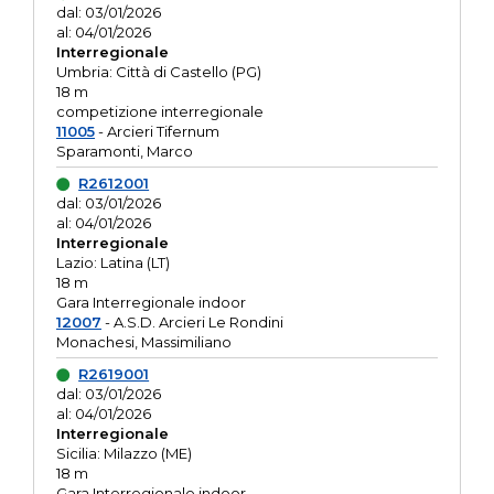
dal: 03/01/2026
al: 04/01/2026
Interregionale
Umbria: Città di Castello (PG)
18 m
competizione interregionale
11005
- Arcieri Tifernum
Sparamonti, Marco
R2612001
dal: 03/01/2026
al: 04/01/2026
Interregionale
Lazio: Latina (LT)
18 m
Gara Interregionale indoor
12007
- A.S.D. Arcieri Le Rondini
Monachesi, Massimiliano
R2619001
dal: 03/01/2026
al: 04/01/2026
Interregionale
Sicilia: Milazzo (ME)
18 m
Gara Interregionale indoor