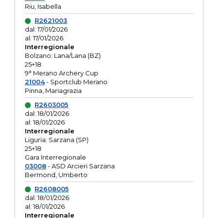
Riu, Isabella
R2621003
dal: 17/01/2026
al: 17/01/2026
Interregionale
Bolzano: Lana/Lana (BZ)
25+18
9° Merano Archery Cup
21004
- Sportclub Merano
Pinna, Mariagrazia
R2603005
dal: 18/01/2026
al: 18/01/2026
Interregionale
Liguria: Sarzana (SP)
25+18
Gara Interregionale
03008
- ASD Arcieri Sarzana
Bermond, Umberto
R2608005
dal: 18/01/2026
al: 18/01/2026
Interregionale