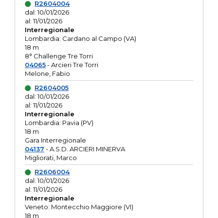
R2604004
dal: 10/01/2026
al: 11/01/2026
Interregionale
Lombardia: Cardano al Campo (VA)
18 m
8° Challenge Tre Torri
04065
- Arcieri Tre Torri
Melone, Fabio
R2604005
dal: 10/01/2026
al: 11/01/2026
Interregionale
Lombardia: Pavia (PV)
18 m
Gara Interregionale
04137
- A.S.D. ARCIERI MINERVA
Migliorati, Marco
R2606004
dal: 10/01/2026
al: 11/01/2026
Interregionale
Veneto: Montecchio Maggiore (VI)
18 m