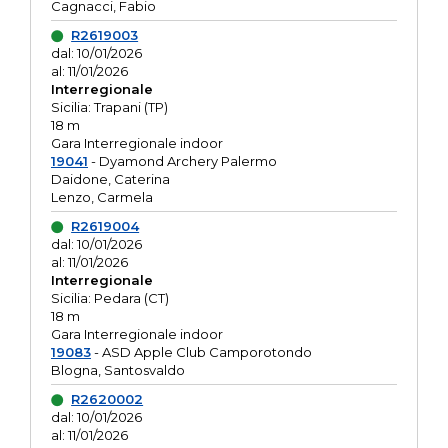
Cagnacci, Fabio
R2619003
dal: 10/01/2026
al: 11/01/2026
Interregionale
Sicilia: Trapani (TP)
18 m
Gara Interregionale indoor
19041
- Dyamond Archery Palermo
Daidone, Caterina
Lenzo, Carmela
R2619004
dal: 10/01/2026
al: 11/01/2026
Interregionale
Sicilia: Pedara (CT)
18 m
Gara Interregionale indoor
19083
- ASD Apple Club Camporotondo
Blogna, Santosvaldo
R2620002
dal: 10/01/2026
al: 11/01/2026