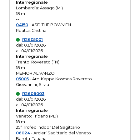
Interregionale
Lombardia: Assago (MI)
18 m
--
04150
- ASD THE BOWMEN
Roatta, Cristina
R2605001
dal: 03/01/2026
al: 04/01/2026
Interregionale
Trento: Rovereto (TN)
18 m
MEMORIAL VANZO
05005
- Arc. Kappa Kosmos Rovereto
Giovannini, Silvia
R2606003
dal: 03/01/2026
al: 04/01/2026
Interregionale
Veneto: Tribano (PD)
18 m
25° Trofeo Indoor Del Sagittario
06024
- Arcieri Sagittario del Veneto
Barotti, Tatiana