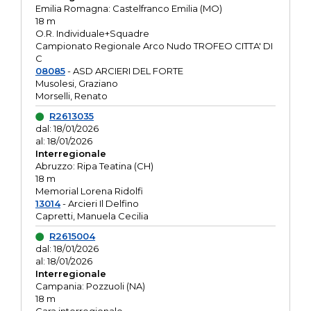
Emilia Romagna: Castelfranco Emilia (MO)
18 m
O.R. Individuale+Squadre
Campionato Regionale Arco Nudo TROFEO CITTA' DI
C
08085
- ASD ARCIERI DEL FORTE
Musolesi, Graziano
Morselli, Renato
R2613035
dal: 18/01/2026
al: 18/01/2026
Interregionale
Abruzzo: Ripa Teatina (CH)
18 m
Memorial Lorena Ridolfi
13014
- Arcieri Il Delfino
Capretti, Manuela Cecilia
R2615004
dal: 18/01/2026
al: 18/01/2026
Interregionale
Campania: Pozzuoli (NA)
18 m