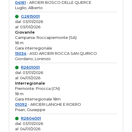
04161
- ARCIERI BOSCO DELLE QUERCE
Luglio, Alberto
G2615001
dal: 03/01/2026
al: 03/01/2026
Giovanile
Campania: Roccapiemonte (SA)
18 m
Gara interregionale
15034
- ASD ARCIERI ROCCA SAN QUIRICO
Giordano, Lorenzo
R2601001
dal: 03/01/2026
al: 04/01/2026
Interregionale
Piemonte: Priocca (CN)
18 m
Gara Interregionale 18m
01092
- ARCIERI LANGHE E ROERO
Pisan, Giuseppe
R2604001
dal: 03/01/2026
al: 04/01/2026