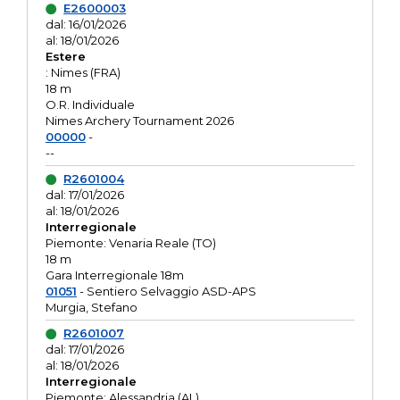
E2600003
dal: 16/01/2026
al: 18/01/2026
Estere
: Nimes (FRA)
18 m
O.R. Individuale
Nimes Archery Tournament 2026
00000
-
--
R2601004
dal: 17/01/2026
al: 18/01/2026
Interregionale
Piemonte: Venaria Reale (TO)
18 m
Gara Interregionale 18m
01051
- Sentiero Selvaggio ASD-APS
Murgia, Stefano
R2601007
dal: 17/01/2026
al: 18/01/2026
Interregionale
Piemonte: Alessandria (AL)