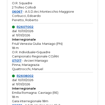
O.R. Squadre
2 Trofeo Collodi
06067
- A.S.D.Arc.Montecchio Maggiore
Corbucci, Edoardo
Peretto, Roberto
R2607002
dal: 10/01/2026
al: 11/01/2026
Interregionale
Friuli Venezia Giulia: Maniago (PN)
18 m
O.R. Individuale+Squadre
Campionato Regionale CO/AN
07017
- Arcieri Maniago
Pinna, Mariagrazia
Quattrocchi, Manuel
R2608002
dal: 10/01/2026
al: 11/01/2026
Interregionale
Emilia Romagna: Cavriago (RE)
18 m
Gara interregionale 18m