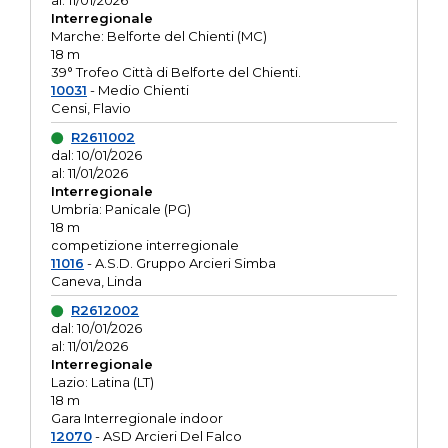
al: 11/01/2026
Interregionale
Marche: Belforte del Chienti (MC)
18 m
39° Trofeo Città di Belforte del Chienti.
10031
- Medio Chienti
Censi, Flavio
R2611002
dal: 10/01/2026
al: 11/01/2026
Interregionale
Umbria: Panicale (PG)
18 m
competizione interregionale
11016
- A.S.D. Gruppo Arcieri Simba
Caneva, Linda
R2612002
dal: 10/01/2026
al: 11/01/2026
Interregionale
Lazio: Latina (LT)
18 m
Gara Interregionale indoor
12070
- ASD Arcieri Del Falco