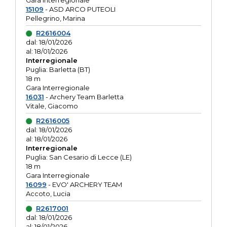
Gara interregionale
15109
- ASD ARCO PUTEOLI
Pellegrino, Marina
R2616004
dal: 18/01/2026
al: 18/01/2026
Interregionale
Puglia: Barletta (BT)
18 m
Gara Interregionale
16031
- Archery Team Barletta
Vitale, Giacomo
R2616005
dal: 18/01/2026
al: 18/01/2026
Interregionale
Puglia: San Cesario di Lecce (LE)
18 m
Gara Interregionale
16099
- EVO' ARCHERY TEAM
Accoto, Lucia
R2617001
dal: 18/01/2026
al: 18/01/2026