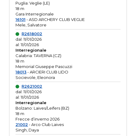
Puglia: Veglie (LE)
18 m
Gara Interregionale
16101
- ASD ARCHERY CLUB VEGLIE
Mele, Salvatore
R2618002
dal: 11/01/2026
al: 11/01/2026
Interregionale
Calabria: TAVERNA (CZ)
18 m
Memorial Giuseppe Pascuzzi
18013
- ARCIERI CLUB LIDO
Socievole, Eleonora
R2621002
dal: 11/01/2026
al: 11/01/2026
Interregionale
Bolzano: Laives/Leifers (BZ)
18 m
Frecce d’inverno 2026
21002
- Arco Club Laives
Singh, Daya