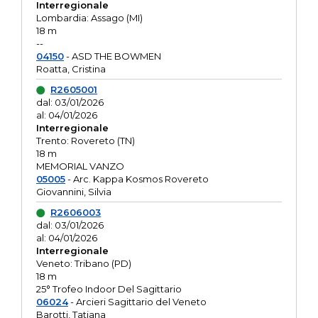
Interregionale
Lombardia: Assago (MI)
18 m
--
04150
- ASD THE BOWMEN
Roatta, Cristina
R2605001
dal: 03/01/2026
al: 04/01/2026
Interregionale
Trento: Rovereto (TN)
18 m
MEMORIAL VANZO
05005
- Arc. Kappa Kosmos Rovereto
Giovannini, Silvia
R2606003
dal: 03/01/2026
al: 04/01/2026
Interregionale
Veneto: Tribano (PD)
18 m
25° Trofeo Indoor Del Sagittario
06024
- Arcieri Sagittario del Veneto
Barotti, Tatiana