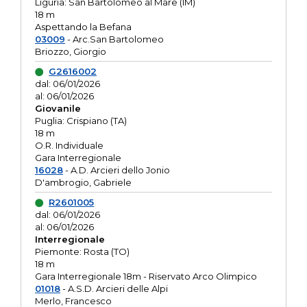
Liguria: San Bartolomeo al Mare (IM)
18 m
Aspettando la Befana
03009
- Arc.San Bartolomeo
Briozzo, Giorgio
G2616002
dal: 06/01/2026
al: 06/01/2026
Giovanile
Puglia: Crispiano (TA)
18 m
O.R. Individuale
Gara Interregionale
16028
- A.D. Arcieri dello Jonio
D'ambrogio, Gabriele
R2601005
dal: 06/01/2026
al: 06/01/2026
Interregionale
Piemonte: Rosta (TO)
18 m
Gara Interregionale 18m - Riservato Arco Olimpico
01018
- A.S.D. Arcieri delle Alpi
Merlo, Francesco