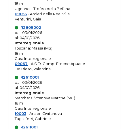
18 m
Ugnano – Trofeo della Befana
09053
- Arcieri della Real Villa
Venturini, Gaia
R2609002
dal: 03/01/2026
al: 04/01/2026
Interregionale
Toscana: Massa (MS)
18 m
Gara Interregionale
09067
- A.S.D. Comp. Frecce Apuane
De Biaso, Valentina
R2610001
dal: 03/01/2026
al: 04/01/2026
Interregionale
Marche: Civitanova Marche (MC)
18 m
Gara Interregionale
10003
- Arcieri Civitanova
Tagliaferri, Gabriele
R2611001