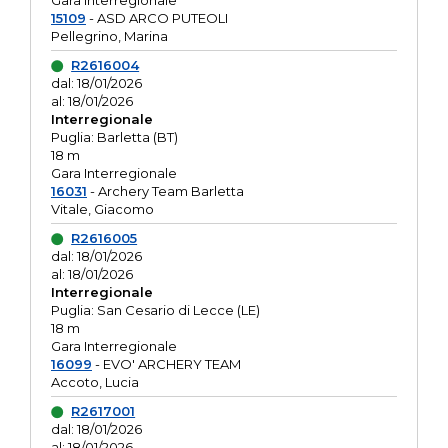
Gara interregionale
15109
- ASD ARCO PUTEOLI
Pellegrino, Marina
R2616004
dal: 18/01/2026
al: 18/01/2026
Interregionale
Puglia: Barletta (BT)
18 m
Gara Interregionale
16031
- Archery Team Barletta
Vitale, Giacomo
R2616005
dal: 18/01/2026
al: 18/01/2026
Interregionale
Puglia: San Cesario di Lecce (LE)
18 m
Gara Interregionale
16099
- EVO' ARCHERY TEAM
Accoto, Lucia
R2617001
dal: 18/01/2026
al: 18/01/2026