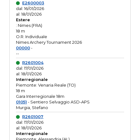
E2600003
dal: 16/01/2026
al: 18/01/2026
Estere
: Nimes (FRA)
18 m
O.R. Individuale
Nimes Archery Tournament 2026
00000
-
--
R2601004
dal: 17/01/2026
al: 18/01/2026
Interregionale
Piemonte: Venaria Reale (TO)
18 m
Gara Interregionale 18m
01051
- Sentiero Selvaggio ASD-APS
Murgia, Stefano
R2601007
dal: 17/01/2026
al: 18/01/2026
Interregionale
Piemonte: Alessandria (AL)