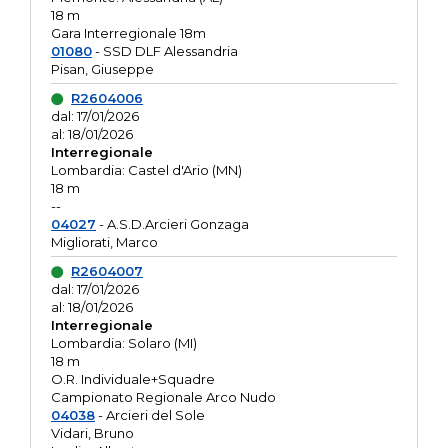
18 m
Gara Interregionale 18m
01080
- SSD DLF Alessandria
Pisan, Giuseppe
R2604006
dal: 17/01/2026
al: 18/01/2026
Interregionale
Lombardia: Castel d'Ario (MN)
18 m
--
04027
- A.S.D.Arcieri Gonzaga
Migliorati, Marco
R2604007
dal: 17/01/2026
al: 18/01/2026
Interregionale
Lombardia: Solaro (MI)
18 m
O.R. Individuale+Squadre
Campionato Regionale Arco Nudo
04038
- Arcieri del Sole
Vidari, Bruno