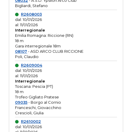
08032
- A.S.D. Ypsilon Arco Club
Bigliardi, Stefano
R2608003
dal: 10/01/2026
al: 11/01/2026
Interregionale
Emilia Romagna: Riccione (RN)
18 m
Gara interregionale 18m
08107
- ASD ARCO CLUB RICCIONE
Poli, Claudio
R2609004
dal: 10/01/2026
al: 11/01/2026
Interregionale
Toscana: Pescia (PT)
18 m
Trofeo Gigliato Pratese
09035
- Borgo al Cornio
Franceschi, Giovacchino
Crescioli, Giulia
R2610002
dal: 10/01/2026