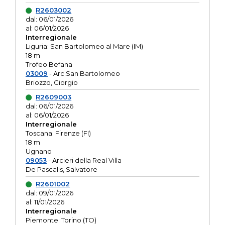
R2603002
dal: 06/01/2026
al: 06/01/2026
Interregionale
Liguria: San Bartolomeo al Mare (IM)
18 m
Trofeo Befana
03009
- Arc.San Bartolomeo
Briozzo, Giorgio
R2609003
dal: 06/01/2026
al: 06/01/2026
Interregionale
Toscana: Firenze (FI)
18 m
Ugnano
09053
- Arcieri della Real Villa
De Pascalis, Salvatore
R2601002
dal: 09/01/2026
al: 11/01/2026
Interregionale
Piemonte: Torino (TO)