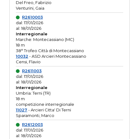
Del Freo, Fabrizio
Venturini, Gaia
R2610003
dal: 17/01/2026
al: 18/01/2026
Interregionale
Marche: Montecassiano (MC)
18 m
38° Trofeo Città di Montecassiano
10032
- ASD Arcieri Montecassiano
Censi, Flavio
R2611003
dal: 17/01/2026
al: 18/01/2026
Interregionale
Umbria: Terni (TR)
18 m
competizione interregionale
11027
- Arcieri Citta' Di Terni
Sparamonti, Marco
R2612003
dal: 17/01/2026
al: 18/01/2026