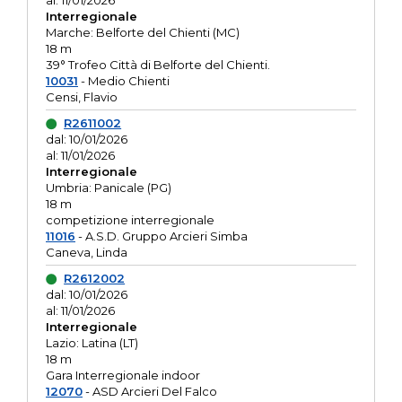
al: 11/01/2026
Interregionale
Marche: Belforte del Chienti (MC)
18 m
39° Trofeo Città di Belforte del Chienti.
10031
- Medio Chienti
Censi, Flavio
R2611002
dal: 10/01/2026
al: 11/01/2026
Interregionale
Umbria: Panicale (PG)
18 m
competizione interregionale
11016
- A.S.D. Gruppo Arcieri Simba
Caneva, Linda
R2612002
dal: 10/01/2026
al: 11/01/2026
Interregionale
Lazio: Latina (LT)
18 m
Gara Interregionale indoor
12070
- ASD Arcieri Del Falco