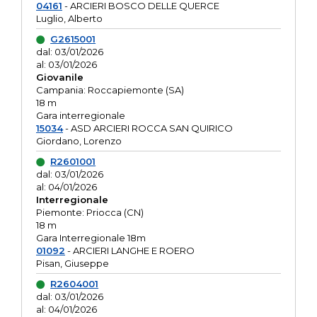
04161
- ARCIERI BOSCO DELLE QUERCE
Luglio, Alberto
G2615001
dal: 03/01/2026
al: 03/01/2026
Giovanile
Campania: Roccapiemonte (SA)
18 m
Gara interregionale
15034
- ASD ARCIERI ROCCA SAN QUIRICO
Giordano, Lorenzo
R2601001
dal: 03/01/2026
al: 04/01/2026
Interregionale
Piemonte: Priocca (CN)
18 m
Gara Interregionale 18m
01092
- ARCIERI LANGHE E ROERO
Pisan, Giuseppe
R2604001
dal: 03/01/2026
al: 04/01/2026