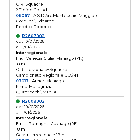
O.R. Squadre
2 Trofeo Collodi
06067
- A.S.D.Arc.Montecchio Maggiore
Corbucci, Edoardo
Peretto, Roberto
R2607002
dal: 10/01/2026
al: 11/01/2026
Interregionale
Friuli Venezia Giulia: Maniago (PN)
18 m
O.R. Individuale+Squadre
Campionato Regionale CO/AN
07017
- Arcieri Maniago
Pinna, Mariagrazia
Quattrocchi, Manuel
R2608002
dal: 10/01/2026
al: 11/01/2026
Interregionale
Emilia Romagna: Cavriago (RE)
18 m
Gara interregionale 18m