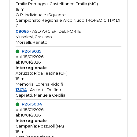
Emilia Romagna: Castelfranco Emilia (MO)
18 m
O.R. Individuale+Squadre
Campionato Regionale Arco Nudo TROFEO CITTA' DI
C
08085
- ASD ARCIERI DEL FORTE
Musolesi, Graziano
Morselli, Renato
R2613035
dal: 18/01/2026
al: 18/01/2026
Interregionale
Abruzzo: Ripa Teatina (CH)
18 m
Memorial Lorena Ridolfi
13014
- Arcieri Il Delfino
Capretti, Manuela Cecilia
R2615004
dal: 18/01/2026
al: 18/01/2026
Interregionale
Campania: Pozzuoli (NA)
18 m