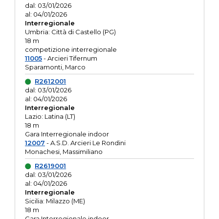
dal: 03/01/2026
al: 04/01/2026
Interregionale
Umbria: Città di Castello (PG)
18 m
competizione interregionale
11005
- Arcieri Tifernum
Sparamonti, Marco
R2612001
dal: 03/01/2026
al: 04/01/2026
Interregionale
Lazio: Latina (LT)
18 m
Gara Interregionale indoor
12007
- A.S.D. Arcieri Le Rondini
Monachesi, Massimiliano
R2619001
dal: 03/01/2026
al: 04/01/2026
Interregionale
Sicilia: Milazzo (ME)
18 m
Gara Interregionale indoor