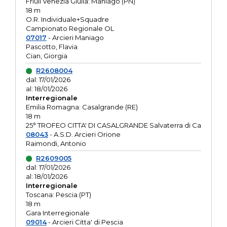
Friuli Venezia Giulia: Maniago (PN)
18 m
O.R. Individuale+Squadre
Campionato Regionale OL
07017
- Arcieri Maniago
Pascotto, Flavia
Cian, Giorgia
R2608004
dal: 17/01/2026
al: 18/01/2026
Interregionale
Emilia Romagna: Casalgrande (RE)
18 m
25° TROFEO CITTA' DI CASALGRANDE Salvaterra di Ca
08043
- A.S.D. Arcieri Orione
Raimondi, Antonio
R2609005
dal: 17/01/2026
al: 18/01/2026
Interregionale
Toscana: Pescia (PT)
18 m
Gara Interregionale
09014
- Arcieri Citta' di Pescia