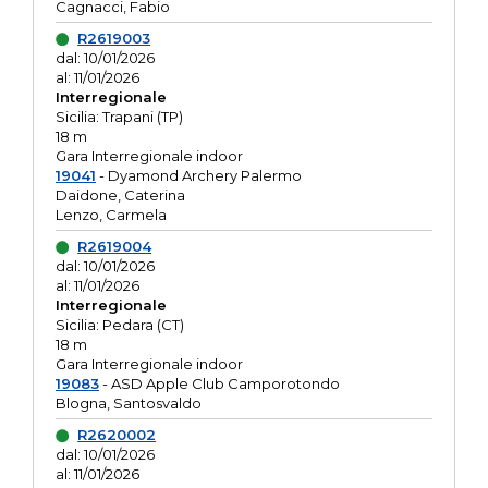
Cagnacci, Fabio
R2619003
dal: 10/01/2026
al: 11/01/2026
Interregionale
Sicilia: Trapani (TP)
18 m
Gara Interregionale indoor
19041
- Dyamond Archery Palermo
Daidone, Caterina
Lenzo, Carmela
R2619004
dal: 10/01/2026
al: 11/01/2026
Interregionale
Sicilia: Pedara (CT)
18 m
Gara Interregionale indoor
19083
- ASD Apple Club Camporotondo
Blogna, Santosvaldo
R2620002
dal: 10/01/2026
al: 11/01/2026