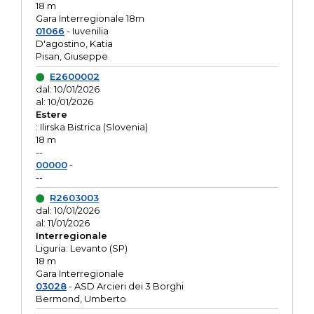
18 m
Gara Interregionale 18m
01066
- Iuvenilia
D'agostino, Katia
Pisan, Giuseppe
E2600002
dal: 10/01/2026
al: 10/01/2026
Estere
: Ilirska Bistrica (Slovenia)
18 m
--
00000
-
--
R2603003
dal: 10/01/2026
al: 11/01/2026
Interregionale
Liguria: Levanto (SP)
18 m
Gara Interregionale
03028
- ASD Arcieri dei 3 Borghi
Bermond, Umberto