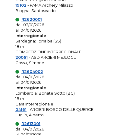
19102
- PAMA Archery Milazzo
Blogna, Santosvaldo
R2620001
dal: 03/01/2026
al: 04/01/2026
Interregionale
Sardegna: Torralba (SS)
18 m
COMPETIZIONE INTERREGIONALE
20061
- ASD ARCIERI MEJLOGU
Cossu, Simone
R2604002
dal: 04/01/2026
al: 04/01/2026
Interregionale
Lombardia: Bonate Sotto (BG)
18 m
Gara Interregionale
04161
- ARCIERI BOSCO DELLE QUERCE
Luglio, Alberto
R2613001
dal: 04/01/2026
al: 04/01/2026