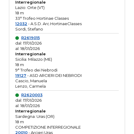
Interregionale
Lazio: Orte (VT)
18 m
33° Trofeo Hortinae Classes
12032
- A.S.D. Arc.HortinaeClasses
Sordi, Stefano
R2619015
dal: 17/01/2026
al: 18/01/2026
Interregionale
Sicilia: Milazzo (ME)
18 m
9° Trofeo dei Nebrodi
19127
- ASD ARCIERI DEI NEBRODI
Cascio, Manuela
Lenzo, Carmela
R2620003
dal: 17/01/2026
al: 18/01/2026
Interregionale
Sardegna: Uras (OR)
18 m
COMPETIZIONE INTERREGIONALE
20010
- Arcieri Uras