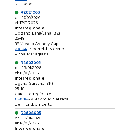
Riu, Isabella
R2621003
dal: 17/01/2026
al: 17/01/2026
Interregionale
Bolzano: Lana/Lana (BZ)
25+18
9° Merano Archery Cup
21004
- Sportclub Merano
Pinna, Mariagrazia
R2603005
dal: 18/01/2026
al: 18/01/2026
Interregionale
Liguria: Sarzana (SP)
25+18
Gara Interregionale
03008
- ASD Arcieri Sarzana
Bermond, Umberto
R2608005
dal: 18/01/2026
al: 18/01/2026
Interregionale