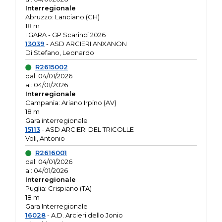
Interregionale
Abruzzo: Lanciano (CH)
18 m
I GARA - GP Scarinci 2026
13039
- ASD ARCIERI ANXANON
Di Stefano, Leonardo
R2615002
dal: 04/01/2026
al: 04/01/2026
Interregionale
Campania: Ariano Irpino (AV)
18 m
Gara interregionale
15113
- ASD ARCIERI DEL TRICOLLE
Voli, Antonio
R2616001
dal: 04/01/2026
al: 04/01/2026
Interregionale
Puglia: Crispiano (TA)
18 m
Gara Interregionale
16028
- A.D. Arcieri dello Jonio