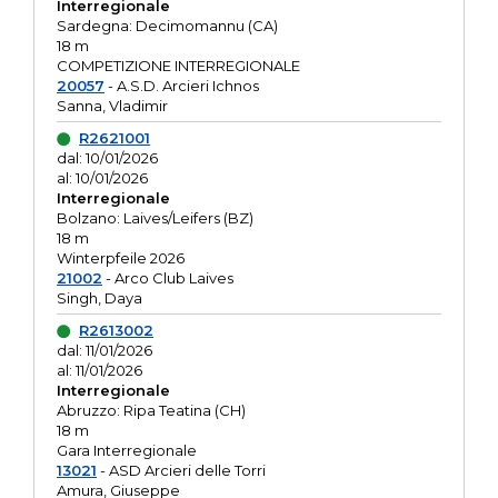
Interregionale
Sardegna: Decimomannu (CA)
18 m
COMPETIZIONE INTERREGIONALE
20057
- A.S.D. Arcieri Ichnos
Sanna, Vladimir
R2621001
dal: 10/01/2026
al: 10/01/2026
Interregionale
Bolzano: Laives/Leifers (BZ)
18 m
Winterpfeile 2026
21002
- Arco Club Laives
Singh, Daya
R2613002
dal: 11/01/2026
al: 11/01/2026
Interregionale
Abruzzo: Ripa Teatina (CH)
18 m
Gara Interregionale
13021
- ASD Arcieri delle Torri
Amura, Giuseppe