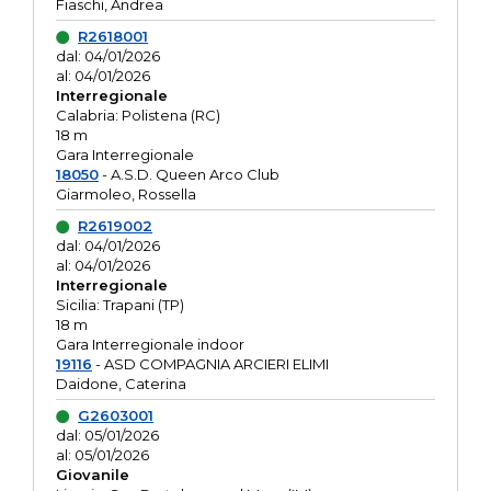
Fiaschi, Andrea
R2618001
dal: 04/01/2026
al: 04/01/2026
Interregionale
Calabria: Polistena (RC)
18 m
Gara Interregionale
18050
- A.S.D. Queen Arco Club
Giarmoleo, Rossella
R2619002
dal: 04/01/2026
al: 04/01/2026
Interregionale
Sicilia: Trapani (TP)
18 m
Gara Interregionale indoor
19116
- ASD COMPAGNIA ARCIERI ELIMI
Daidone, Caterina
G2603001
dal: 05/01/2026
al: 05/01/2026
Giovanile