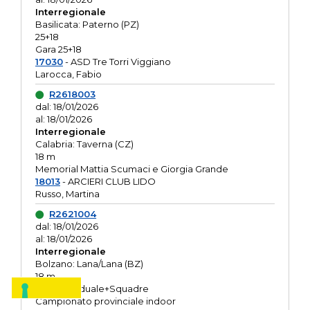
Interregionale
Basilicata: Paterno (PZ)
25+18
Gara 25+18
17030
- ASD Tre Torri Viggiano
Larocca, Fabio
R2618003
dal: 18/01/2026
al: 18/01/2026
Interregionale
Calabria: Taverna (CZ)
18 m
Memorial Mattia Scumaci e Giorgia Grande
18013
- ARCIERI CLUB LIDO
Russo, Martina
R2621004
dal: 18/01/2026
al: 18/01/2026
Interregionale
Bolzano: Lana/Lana (BZ)
18 m
O.R. Individuale+Squadre
Campionato provinciale indoor