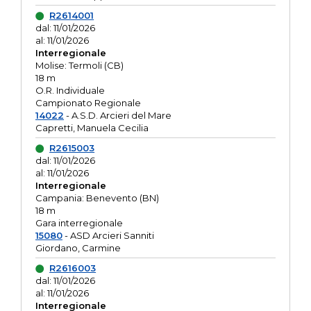
R2614001
dal: 11/01/2026
al: 11/01/2026
Interregionale
Molise: Termoli (CB)
18 m
O.R. Individuale
Campionato Regionale
14022
- A.S.D. Arcieri del Mare
Capretti, Manuela Cecilia
R2615003
dal: 11/01/2026
al: 11/01/2026
Interregionale
Campania: Benevento (BN)
18 m
Gara interregionale
15080
- ASD Arcieri Sanniti
Giordano, Carmine
R2616003
dal: 11/01/2026
al: 11/01/2026
Interregionale