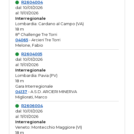
R2604004
dal: 10/01/2026
al: 11/01/2026
Interregionale
Lombardia: Cardano al Campo (VA)
18 m
8° Challenge Tre Torri
04065
- Arcieri Tre Torri
Melone, Fabio
R2604005
dal: 10/01/2026
al: 11/01/2026
Interregionale
Lombardia: Pavia (PV)
18 m
Gara Interregionale
04137
- A.S.D. ARCIERI MINERVA
Migliorati, Marco
R2606004
dal: 10/01/2026
al: 11/01/2026
Interregionale
Veneto: Montecchio Maggiore (VI)
18 m