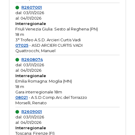
R2607001
dal: 03/01/2026
al: 04/01/2026
Interregionale
Friuli Venezia Giulia: Sesto al Reghena (PN)
18 m
3° Trofeo A.S.D. Arcieri Curtis Vadi
07025
- ASD ARCIERI CURTIS VADI
Quattrocchi, Manuel
R2608074
dal: 03/01/2026
al: 04/01/2026
Interregionale
Emilia Romagna: Moglia (MN)
18 m
Gara interregionale 18m
08021
- A.S.D.Comp.Arc.del Torrazzo
Morselli, Renato
R2609001
dal: 03/01/2026
al: 04/01/2026
Interregionale
Toscana: Firenze (FI)