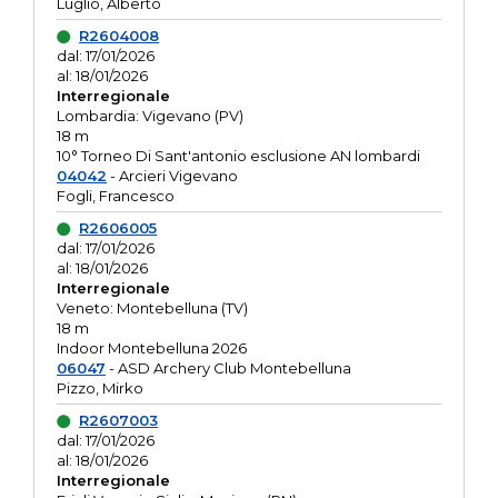
Luglio, Alberto
R2604008
dal: 17/01/2026
al: 18/01/2026
Interregionale
Lombardia: Vigevano (PV)
18 m
10° Torneo Di Sant'antonio esclusione AN lombardi
04042
- Arcieri Vigevano
Fogli, Francesco
R2606005
dal: 17/01/2026
al: 18/01/2026
Interregionale
Veneto: Montebelluna (TV)
18 m
Indoor Montebelluna 2026
06047
- ASD Archery Club Montebelluna
Pizzo, Mirko
R2607003
dal: 17/01/2026
al: 18/01/2026
Interregionale