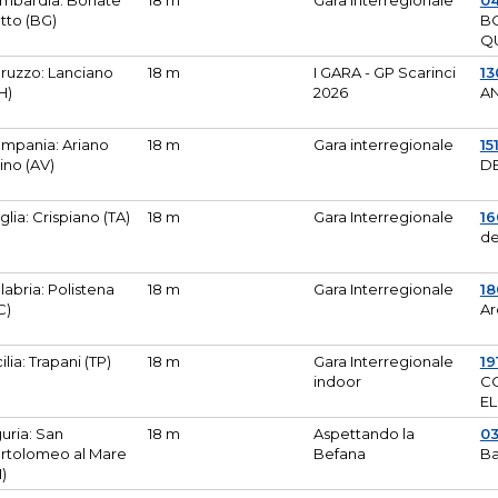
mbardia: Bonate
18 m
Gara Interregionale
04
tto (BG)
B
Q
ruzzo: Lanciano
18 m
I GARA - GP Scarinci
13
H)
2026
A
mpania: Ariano
18 m
Gara interregionale
15
pino (AV)
DE
glia: Crispiano (TA)
18 m
Gara Interregionale
1
de
labria: Polistena
18 m
Gara Interregionale
18
C)
Ar
cilia: Trapani (TP)
18 m
Gara Interregionale
19
indoor
CO
EL
guria: San
18 m
Aspettando la
0
rtolomeo al Mare
Befana
Ba
M)