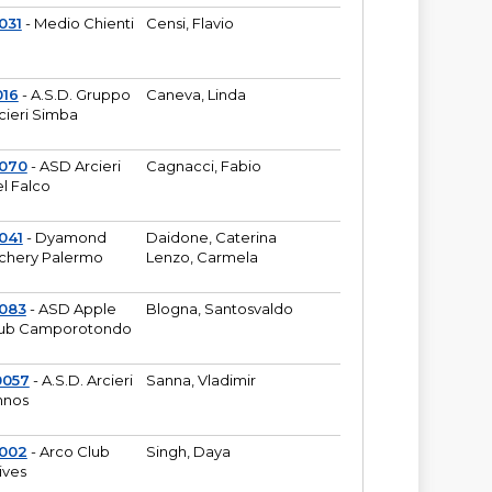
031
- Medio Chienti
Censi, Flavio
016
- A.S.D. Gruppo
Caneva, Linda
cieri Simba
2070
- ASD Arcieri
Cagnacci, Fabio
l Falco
041
- Dyamond
Daidone, Caterina
chery Palermo
Lenzo, Carmela
083
- ASD Apple
Blogna, Santosvaldo
ub Camporotondo
0057
- A.S.D. Arcieri
Sanna, Vladimir
hnos
1002
- Arco Club
Singh, Daya
ives