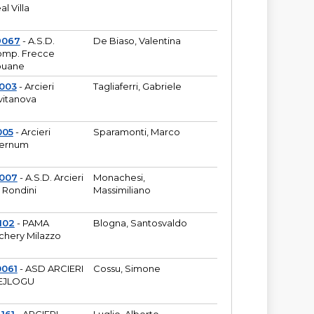
al Villa
9067
- A.S.D.
De Biaso, Valentina
mp. Frecce
puane
003
- Arcieri
Tagliaferri, Gabriele
vitanova
005
- Arcieri
Sparamonti, Marco
fernum
2007
- A.S.D. Arcieri
Monachesi,
 Rondini
Massimiliano
102
- PAMA
Blogna, Santosvaldo
chery Milazzo
0061
- ASD ARCIERI
Cossu, Simone
EJLOGU