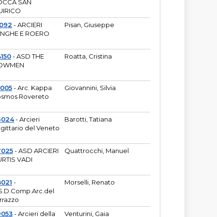
OCCA SAN
UIRICO
1092
- ARCIERI
Pisan, Giuseppe
ANGHE E ROERO
150
- ASD THE
Roatta, Cristina
OWMEN
5005
- Arc. Kappa
Giovannini, Silvia
smos Rovereto
6024
- Arcieri
Barotti, Tatiana
gittario del Veneto
7025
- ASD ARCIERI
Quattrocchi, Manuel
RTIS VADI
8021
-
Morselli, Renato
S.D.Comp.Arc.del
rrazzo
9053
- Arcieri della
Venturini, Gaia