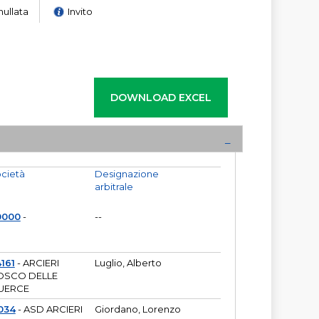
nullata
Invito
cietà
Designazione
arbitrale
0000
-
--
161
- ARCIERI
Luglio, Alberto
OSCO DELLE
UERCE
034
- ASD ARCIERI
Giordano, Lorenzo