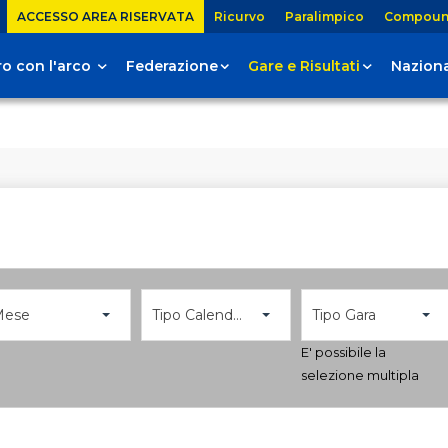
ACCESSO AREA RISERVATA
Ricurvo
Paralimpico
Compou
tiro con l'arco
Federazione
Gare e Risultati
Naziona
Mese
Tipo Calendario
Tipo Gara
E' possibile la
selezione multipla