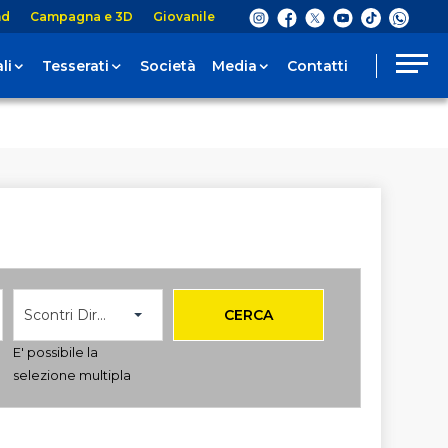
nd
Campagna e 3D
Giovanile
li
Tesserati
Società
Media
Contatti
Scontri Diretti
CERCA
E' possibile la
selezione multipla