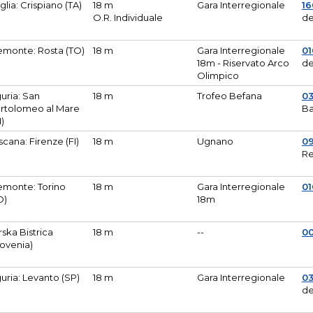
glia: Crispiano (TA)
18 m
Gara Interregionale
1
O.R. Individuale
de
emonte: Rosta (TO)
18 m
Gara Interregionale
01
18m - Riservato Arco
de
Olimpico
guria: San
18 m
Trofeo Befana
0
rtolomeo al Mare
Ba
M)
scana: Firenze (FI)
18 m
Ugnano
0
Re
emonte: Torino
18 m
Gara Interregionale
0
O)
18m
lirska Bistrica
18 m
--
0
lovenia)
guria: Levanto (SP)
18 m
Gara Interregionale
0
de