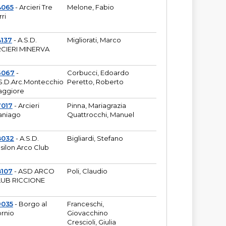
4065
- Arcieri Tre
Melone, Fabio
rri
137
- A.S.D.
Migliorati, Marco
CIERI MINERVA
6067
-
Corbucci, Edoardo
S.D.Arc.Montecchio
Peretto, Roberto
ggiore
7017
- Arcieri
Pinna, Mariagrazia
aniago
Quattrocchi, Manuel
8032
- A.S.D.
Bigliardi, Stefano
silon Arco Club
8107
- ASD ARCO
Poli, Claudio
UB RICCIONE
9035
- Borgo al
Franceschi,
rnio
Giovacchino
Crescioli, Giulia