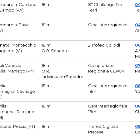
mbardia: Cardano
18 m
8° Challenge Tre
0
 Campo (VA)
Torri
To
mbardia: Pavia
18 m
Gara Interregionale
04
V)
AR
neto: Montecchio
18 m
2 Trofeo Collodi
0
ggiore (VI)
O.R. Squadre
A.
Ma
iuli Venezia
18 m
Campionato
0
ulia: Maniago (PN)
O.R.
Regionale CO/AN
M
Individuale+Squadre
ilia
18 m
Gara interregionale
0
magna: Cavriago
18m
Yp
E)
ilia
18 m
Gara interregionale
0
magna: Riccione
18m
CL
N)
scana: Pescia (PT)
18 m
Trofeo Gigliato
0
Pratese
Co