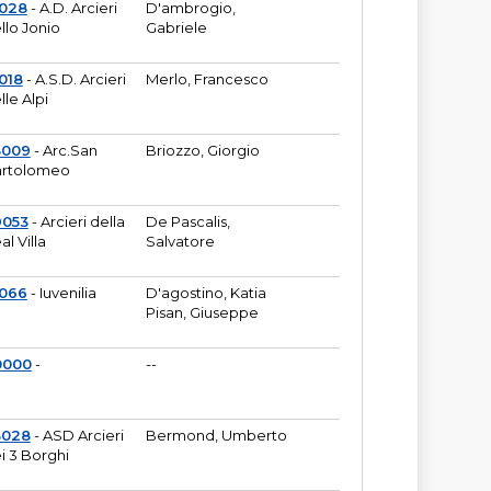
6028
- A.D. Arcieri
D'ambrogio,
llo Jonio
Gabriele
018
- A.S.D. Arcieri
Merlo, Francesco
lle Alpi
3009
- Arc.San
Briozzo, Giorgio
rtolomeo
9053
- Arcieri della
De Pascalis,
al Villa
Salvatore
1066
- Iuvenilia
D'agostino, Katia
Pisan, Giuseppe
0000
-
--
3028
- ASD Arcieri
Bermond, Umberto
i 3 Borghi