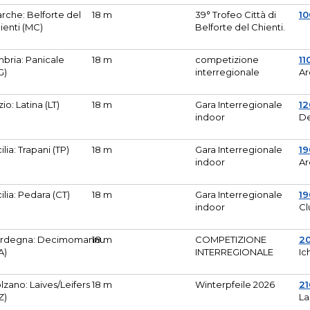
rche: Belforte del
18 m
39° Trofeo Città di
10
ienti (MC)
Belforte del Chienti.
bria: Panicale
18 m
competizione
11
G)
interregionale
Ar
zio: Latina (LT)
18 m
Gara Interregionale
1
indoor
De
cilia: Trapani (TP)
18 m
Gara Interregionale
19
indoor
Ar
cilia: Pedara (CT)
18 m
Gara Interregionale
19
indoor
Cl
rdegna: Decimomannu
18 m
COMPETIZIONE
2
A)
INTERREGIONALE
Ic
lzano: Laives/Leifers
18 m
Winterpfeile 2026
2
Z)
La