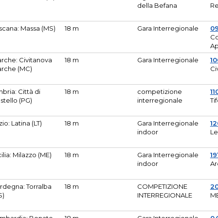
della Befana
Re
scana: Massa (MS)
18 m
Gara Interregionale
0
Co
A
rche: Civitanova
18 m
Gara Interregionale
10
rche (MC)
Ci
bria: Città di
18 m
competizione
11
stello (PG)
interregionale
Ti
zio: Latina (LT)
18 m
Gara Interregionale
1
indoor
Le
cilia: Milazzo (ME)
18 m
Gara Interregionale
19
indoor
Ar
rdegna: Torralba
18 m
COMPETIZIONE
2
S)
INTERREGIONALE
M