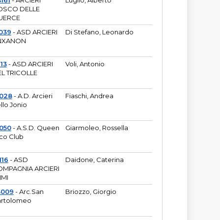
161
- ARCIERI
Luglio, Alberto
OSCO DELLE
UERCE
039
- ASD ARCIERI
Di Stefano, Leonardo
NXANON
113
- ASD ARCIERI
Voli, Antonio
L TRICOLLE
6028
- A.D. Arcieri
Fiaschi, Andrea
llo Jonio
050
- A.S.D. Queen
Giarmoleo, Rossella
co Club
116
- ASD
Daidone, Caterina
MPAGNIA ARCIERI
IMI
3009
- Arc.San
Briozzo, Giorgio
rtolomeo