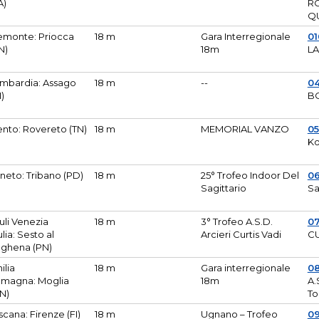
A)
R
Q
emonte: Priocca
18 m
Gara Interregionale
0
N)
18m
L
mbardia: Assago
18 m
--
04
I)
B
ento: Rovereto (TN)
18 m
MEMORIAL VANZO
0
Ko
neto: Tribano (PD)
18 m
25° Trofeo Indoor Del
0
Sagittario
Sa
iuli Venezia
18 m
3° Trofeo A.S.D.
0
ulia: Sesto al
Arcieri Curtis Vadi
CU
ghena (PN)
ilia
18 m
Gara interregionale
0
magna: Moglia
18m
A.
N)
To
scana: Firenze (FI)
18 m
Ugnano – Trofeo
0