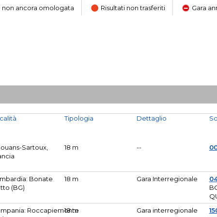
ara non ancora omologata
Risultati non trasferiti
Gara an
calità
Tipologia
Dettaglio
So
Mouans-Sartoux,
18 m
--
0
ancia
mbardia: Bonate
18 m
Gara Interregionale
04
tto (BG)
B
Q
mpania: Roccapiemonte
18 m
Gara interregionale
15