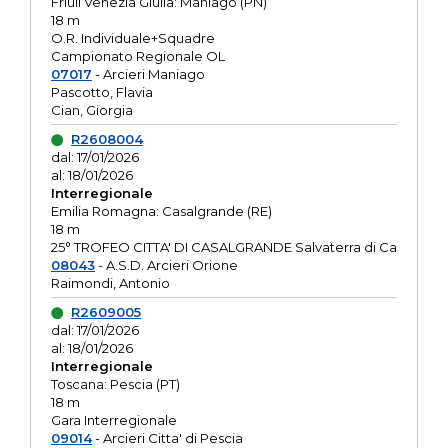
Friuli Venezia Giulia: Maniago (PN)
18 m
O.R. Individuale+Squadre
Campionato Regionale OL
07017
- Arcieri Maniago
Pascotto, Flavia
Cian, Giorgia
R2608004
dal: 17/01/2026
al: 18/01/2026
Interregionale
Emilia Romagna: Casalgrande (RE)
18 m
25° TROFEO CITTA' DI CASALGRANDE Salvaterra di Ca
08043
- A.S.D. Arcieri Orione
Raimondi, Antonio
R2609005
dal: 17/01/2026
al: 18/01/2026
Interregionale
Toscana: Pescia (PT)
18 m
Gara Interregionale
09014
- Arcieri Citta' di Pescia