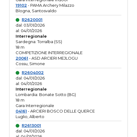
19102
- PAMA Archery Milazzo
Blogna, Santosvaldo
R2620001
dal: 03/01/2026
al: 04/01/2026
Interregionale
Sardegna: Torralba (SS)
18 m
COMPETIZIONE INTERREGIONALE
20061
- ASD ARCIERI MEJLOGU
Cossu, Simone
R2604002
dal: 04/01/2026
al: 04/01/2026
Interregionale
Lombardia: Bonate Sotto (BG)
18 m
Gara Interregionale
04161
- ARCIERI BOSCO DELLE QUERCE
Luglio, Alberto
R2613001
dal: 04/01/2026
al: 04/01/2026