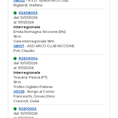
08032
- A.S.D. Ypsilon Arco Club
Bigliardi, Stefano
R2608003
dal: 10/01/2026
al: 11/01/2026
Interregionale
Emilia Romagna: Riccione (RN)
18 m
Gara interregionale 18m
08107
- ASD ARCO CLUB RICCIONE
Poli, Claudio
R2609004
dal: 10/01/2026
al: 11/01/2026
Interregionale
Toscana: Pescia (PT)
18 m
Trofeo Gigliato Pratese
09035
- Borgo al Cornio
Franceschi, Giovacchino
Crescioli, Giulia
R2610002
dal: 10/01/2026