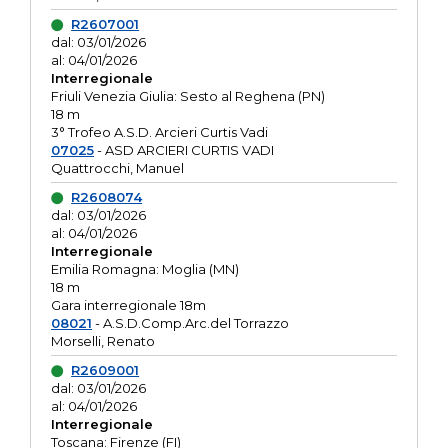
R2607001
dal: 03/01/2026
al: 04/01/2026
Interregionale
Friuli Venezia Giulia: Sesto al Reghena (PN)
18 m
3° Trofeo A.S.D. Arcieri Curtis Vadi
07025
- ASD ARCIERI CURTIS VADI
Quattrocchi, Manuel
R2608074
dal: 03/01/2026
al: 04/01/2026
Interregionale
Emilia Romagna: Moglia (MN)
18 m
Gara interregionale 18m
08021
- A.S.D.Comp.Arc.del Torrazzo
Morselli, Renato
R2609001
dal: 03/01/2026
al: 04/01/2026
Interregionale
Toscana: Firenze (FI)