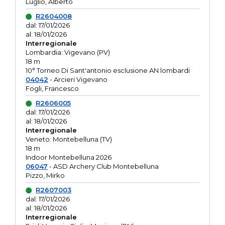
Luglio, Alberto
R2604008
dal: 17/01/2026
al: 18/01/2026
Interregionale
Lombardia: Vigevano (PV)
18 m
10° Torneo Di Sant'antonio esclusione AN lombardi
04042
- Arcieri Vigevano
Fogli, Francesco
R2606005
dal: 17/01/2026
al: 18/01/2026
Interregionale
Veneto: Montebelluna (TV)
18 m
Indoor Montebelluna 2026
06047
- ASD Archery Club Montebelluna
Pizzo, Mirko
R2607003
dal: 17/01/2026
al: 18/01/2026
Interregionale