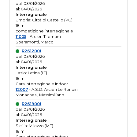
dal: 03/01/2026
al: 04/01/2026
Interregionale
Umbria: Città di Castello (PG)
18 m
competizione interregionale
11005
- Arcieri Tifernum
Sparamonti, Marco
R2612001
dal: 03/01/2026
al: 04/01/2026
Interregionale
Lazio: Latina (LT)
18 m
Gara Interregionale indoor
12007
- A.S.D. Arcieri Le Rondini
Monachesi, Massimiliano
R2619001
dal: 03/01/2026
al: 04/01/2026
Interregionale
Sicilia: Milazzo (ME)
18 m
Gara Interregionale indoor