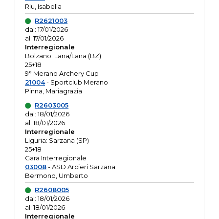
Riu, Isabella
R2621003
dal: 17/01/2026
al: 17/01/2026
Interregionale
Bolzano: Lana/Lana (BZ)
25+18
9° Merano Archery Cup
21004
- Sportclub Merano
Pinna, Mariagrazia
R2603005
dal: 18/01/2026
al: 18/01/2026
Interregionale
Liguria: Sarzana (SP)
25+18
Gara Interregionale
03008
- ASD Arcieri Sarzana
Bermond, Umberto
R2608005
dal: 18/01/2026
al: 18/01/2026
Interregionale