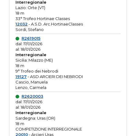
Interregionale
Lazio: Orte (VT)
18 m
33° Trofeo Hortinae Classes
12032
- A.S.D. Arc.HortinaeClasses
Sordi, Stefano
R2619015
dal: 17/01/2026
al: 18/01/2026
Interregionale
Sicilia: Milazzo (ME)
18 m
9° Trofeo dei Nebrodi
19127
- ASD ARCIERI DEI NEBRODI
Cascio, Manuela
Lenzo, Carmela
R2620003
dal: 17/01/2026
al: 18/01/2026
Interregionale
Sardegna: Uras (OR)
18 m
COMPETIZIONE INTERREGIONALE
20010
- Arcieri Uras