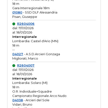
18 m
Gara Interregionale 18m
01080
- SSD DLF Alessandria
Pisan, Giuseppe
R2604006
dal: 17/01/2026
al: 18/01/2026
Interregionale
Lombardia: Castel d'Ario (MN)
18 m
--
04027
- A.S.D.Arcieri Gonzaga
Migliorati, Marco
R2604007
dal: 17/01/2026
al: 18/01/2026
Interregionale
Lombardia: Solaro (MI)
18 m
O.R. Individuale+Squadre
Campionato Regionale Arco Nudo
04038
- Arcieri del Sole
Vidari, Bruno