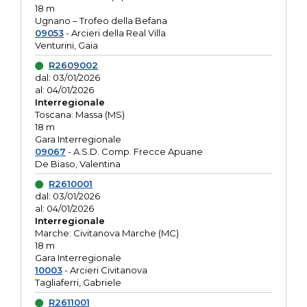
18 m
Ugnano – Trofeo della Befana
09053
- Arcieri della Real Villa
Venturini, Gaia
R2609002
dal: 03/01/2026
al: 04/01/2026
Interregionale
Toscana: Massa (MS)
18 m
Gara Interregionale
09067
- A.S.D. Comp. Frecce Apuane
De Biaso, Valentina
R2610001
dal: 03/01/2026
al: 04/01/2026
Interregionale
Marche: Civitanova Marche (MC)
18 m
Gara Interregionale
10003
- Arcieri Civitanova
Tagliaferri, Gabriele
R2611001