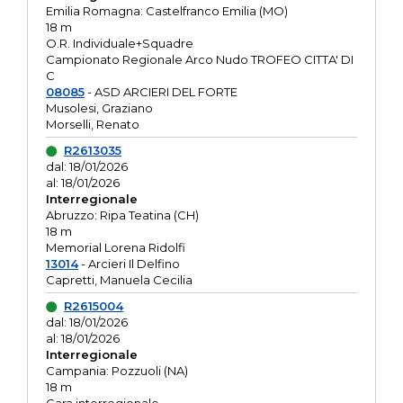
Emilia Romagna: Castelfranco Emilia (MO)
18 m
O.R. Individuale+Squadre
Campionato Regionale Arco Nudo TROFEO CITTA' DI
C
08085
- ASD ARCIERI DEL FORTE
Musolesi, Graziano
Morselli, Renato
R2613035
dal: 18/01/2026
al: 18/01/2026
Interregionale
Abruzzo: Ripa Teatina (CH)
18 m
Memorial Lorena Ridolfi
13014
- Arcieri Il Delfino
Capretti, Manuela Cecilia
R2615004
dal: 18/01/2026
al: 18/01/2026
Interregionale
Campania: Pozzuoli (NA)
18 m