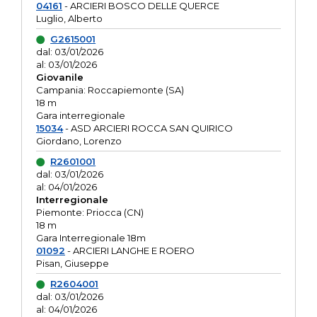
04161
- ARCIERI BOSCO DELLE QUERCE
Luglio, Alberto
G2615001
dal: 03/01/2026
al: 03/01/2026
Giovanile
Campania: Roccapiemonte (SA)
18 m
Gara interregionale
15034
- ASD ARCIERI ROCCA SAN QUIRICO
Giordano, Lorenzo
R2601001
dal: 03/01/2026
al: 04/01/2026
Interregionale
Piemonte: Priocca (CN)
18 m
Gara Interregionale 18m
01092
- ARCIERI LANGHE E ROERO
Pisan, Giuseppe
R2604001
dal: 03/01/2026
al: 04/01/2026