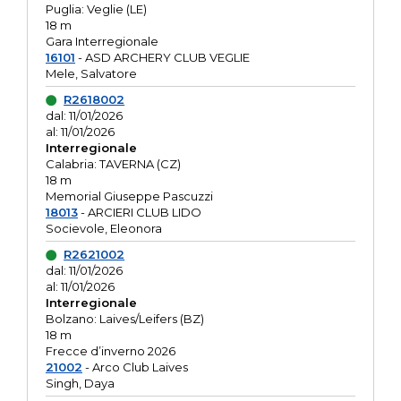
Puglia: Veglie (LE)
18 m
Gara Interregionale
16101
- ASD ARCHERY CLUB VEGLIE
Mele, Salvatore
R2618002
dal: 11/01/2026
al: 11/01/2026
Interregionale
Calabria: TAVERNA (CZ)
18 m
Memorial Giuseppe Pascuzzi
18013
- ARCIERI CLUB LIDO
Socievole, Eleonora
R2621002
dal: 11/01/2026
al: 11/01/2026
Interregionale
Bolzano: Laives/Leifers (BZ)
18 m
Frecce d’inverno 2026
21002
- Arco Club Laives
Singh, Daya