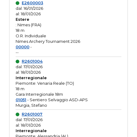
E2600003
dal: 16/01/2026
al: 18/01/2026
Estere
: Nimes (FRA)
18 m
O.R. Individuale
Nimes Archery Tournament 2026
00000
-
--
R2601004
dal: 17/01/2026
al: 18/01/2026
Interregionale
Piemonte: Venaria Reale (TO)
18 m
Gara Interregionale 18m
01051
- Sentiero Selvaggio ASD-APS
Murgia, Stefano
R2601007
dal: 17/01/2026
al: 18/01/2026
Interregionale
Piemonte: Alessandria (AL)