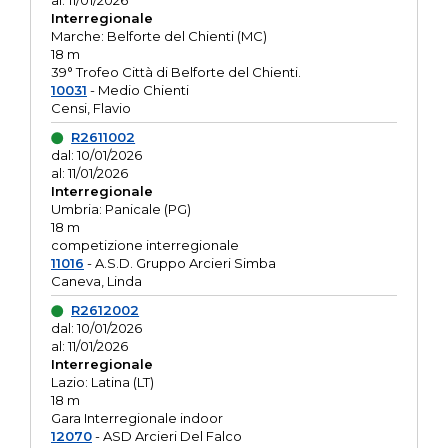
al: 11/01/2026
Interregionale
Marche: Belforte del Chienti (MC)
18 m
39° Trofeo Città di Belforte del Chienti.
10031
- Medio Chienti
Censi, Flavio
R2611002
dal: 10/01/2026
al: 11/01/2026
Interregionale
Umbria: Panicale (PG)
18 m
competizione interregionale
11016
- A.S.D. Gruppo Arcieri Simba
Caneva, Linda
R2612002
dal: 10/01/2026
al: 11/01/2026
Interregionale
Lazio: Latina (LT)
18 m
Gara Interregionale indoor
12070
- ASD Arcieri Del Falco