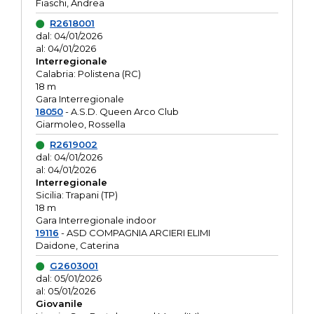
Fiaschi, Andrea
R2618001
dal: 04/01/2026
al: 04/01/2026
Interregionale
Calabria: Polistena (RC)
18 m
Gara Interregionale
18050
- A.S.D. Queen Arco Club
Giarmoleo, Rossella
R2619002
dal: 04/01/2026
al: 04/01/2026
Interregionale
Sicilia: Trapani (TP)
18 m
Gara Interregionale indoor
19116
- ASD COMPAGNIA ARCIERI ELIMI
Daidone, Caterina
G2603001
dal: 05/01/2026
al: 05/01/2026
Giovanile