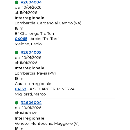
R2604004
dal: 10/01/2026
al: 11/01/2026
Interregionale
Lombardia: Cardano al Campo (VA)
18 m
8° Challenge Tre Torri
04065
- Arcieri Tre Torri
Melone, Fabio
R2604005
dal: 10/01/2026
al: 11/01/2026
Interregionale
Lombardia: Pavia (PV)
18 m
Gara Interregionale
04137
- A.S.D. ARCIERI MINERVA
Migliorati, Marco
R2606004
dal: 10/01/2026
al: 11/01/2026
Interregionale
Veneto: Montecchio Maggiore (VI)
18 m