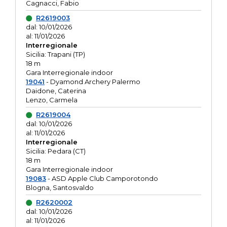
Cagnacci, Fabio
R2619003
dal: 10/01/2026
al: 11/01/2026
Interregionale
Sicilia: Trapani (TP)
18 m
Gara Interregionale indoor
19041
- Dyamond Archery Palermo
Daidone, Caterina
Lenzo, Carmela
R2619004
dal: 10/01/2026
al: 11/01/2026
Interregionale
Sicilia: Pedara (CT)
18 m
Gara Interregionale indoor
19083
- ASD Apple Club Camporotondo
Blogna, Santosvaldo
R2620002
dal: 10/01/2026
al: 11/01/2026