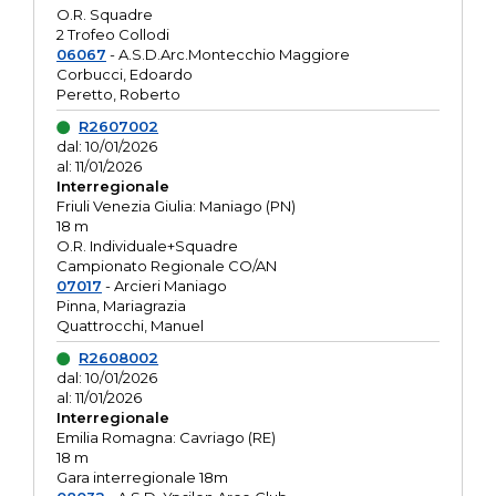
O.R. Squadre
2 Trofeo Collodi
06067
- A.S.D.Arc.Montecchio Maggiore
Corbucci, Edoardo
Peretto, Roberto
R2607002
dal: 10/01/2026
al: 11/01/2026
Interregionale
Friuli Venezia Giulia: Maniago (PN)
18 m
O.R. Individuale+Squadre
Campionato Regionale CO/AN
07017
- Arcieri Maniago
Pinna, Mariagrazia
Quattrocchi, Manuel
R2608002
dal: 10/01/2026
al: 11/01/2026
Interregionale
Emilia Romagna: Cavriago (RE)
18 m
Gara interregionale 18m