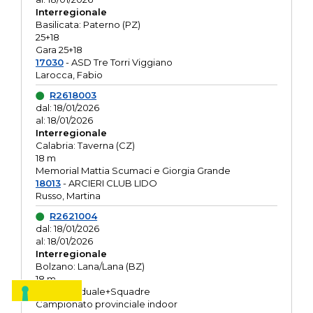
Interregionale
Basilicata: Paterno (PZ)
25+18
Gara 25+18
17030
- ASD Tre Torri Viggiano
Larocca, Fabio
R2618003
dal: 18/01/2026
al: 18/01/2026
Interregionale
Calabria: Taverna (CZ)
18 m
Memorial Mattia Scumaci e Giorgia Grande
18013
- ARCIERI CLUB LIDO
Russo, Martina
R2621004
dal: 18/01/2026
al: 18/01/2026
Interregionale
Bolzano: Lana/Lana (BZ)
18 m
O.R. Individuale+Squadre
Campionato provinciale indoor