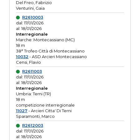
Del Freo, Fabrizio
Venturini, Gaia
R2610003
dal: 17/01/2026
al: 18/01/2026
Interregionale
Marche: Montecassiano (MC)
18 m
38° Trofeo Città di Montecassiano
10032
- ASD Arcieri Montecassiano
Censi, Flavio
R2611003
dal: 17/01/2026
al: 18/01/2026
Interregionale
Umbria: Terni (TR)
18 m
competizione interregionale
11027
- Arcieri Citta' Di Terni
Sparamonti, Marco
R2612003
dal: 17/01/2026
al: 18/01/2026