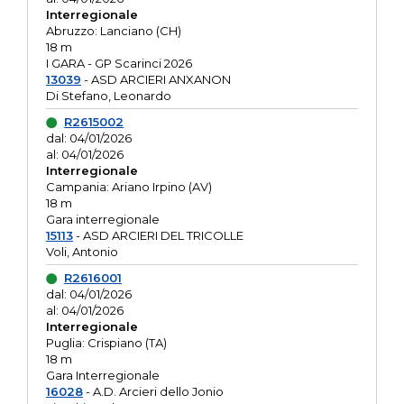
Interregionale
Abruzzo: Lanciano (CH)
18 m
I GARA - GP Scarinci 2026
13039
- ASD ARCIERI ANXANON
Di Stefano, Leonardo
R2615002
dal: 04/01/2026
al: 04/01/2026
Interregionale
Campania: Ariano Irpino (AV)
18 m
Gara interregionale
15113
- ASD ARCIERI DEL TRICOLLE
Voli, Antonio
R2616001
dal: 04/01/2026
al: 04/01/2026
Interregionale
Puglia: Crispiano (TA)
18 m
Gara Interregionale
16028
- A.D. Arcieri dello Jonio