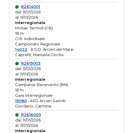
R2614001
dal: 11/01/2026
al: 11/01/2026
Interregionale
Molise: Termoli (CB)
18 m
O.R. Individuale
Campionato Regionale
14022
- A.S.D. Arcieri del Mare
Capretti, Manuela Cecilia
R2615003
dal: 11/01/2026
al: 11/01/2026
Interregionale
Campania: Benevento (BN)
18 m
Gara interregionale
15080
- ASD Arcieri Sanniti
Giordano, Carmine
R2616003
dal: 11/01/2026
al: 11/01/2026
Interregionale