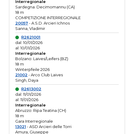
Interregionale
Sardegna: Decimomannu (CA)
18 m
COMPETIZIONE INTERREGIONALE
20057
- A.S.D. Arcieri Ichnos
Sanna, Vladimir
R2621001
dal: 10/01/2026
al: 10/01/2026
Interregionale
Bolzano: Laives/Leifers (BZ)
18 m
Winterpfeile 2026
21002
- Arco Club Laives
Singh, Daya
R2613002
dal: 11/01/2026
al: 11/01/2026
Interregionale
Abruzzo: Ripa Teatina (CH)
18 m
Gara Interregionale
13021
- ASD Arcieri delle Torri
Amura, Giuseppe