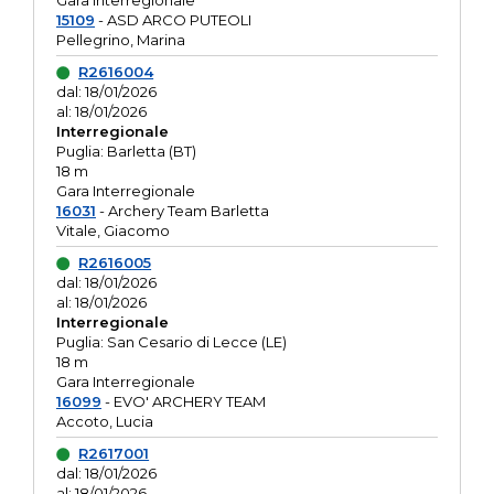
Gara interregionale
15109
- ASD ARCO PUTEOLI
Pellegrino, Marina
R2616004
dal: 18/01/2026
al: 18/01/2026
Interregionale
Puglia: Barletta (BT)
18 m
Gara Interregionale
16031
- Archery Team Barletta
Vitale, Giacomo
R2616005
dal: 18/01/2026
al: 18/01/2026
Interregionale
Puglia: San Cesario di Lecce (LE)
18 m
Gara Interregionale
16099
- EVO' ARCHERY TEAM
Accoto, Lucia
R2617001
dal: 18/01/2026
al: 18/01/2026