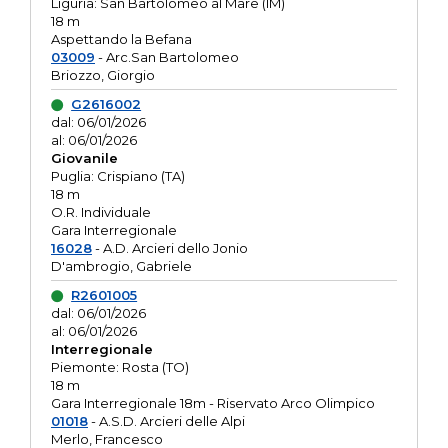
Liguria: San Bartolomeo al Mare (IM)
18 m
Aspettando la Befana
03009
- Arc.San Bartolomeo
Briozzo, Giorgio
G2616002
dal: 06/01/2026
al: 06/01/2026
Giovanile
Puglia: Crispiano (TA)
18 m
O.R. Individuale
Gara Interregionale
16028
- A.D. Arcieri dello Jonio
D'ambrogio, Gabriele
R2601005
dal: 06/01/2026
al: 06/01/2026
Interregionale
Piemonte: Rosta (TO)
18 m
Gara Interregionale 18m - Riservato Arco Olimpico
01018
- A.S.D. Arcieri delle Alpi
Merlo, Francesco