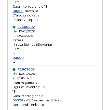
18 m
Gara Interregionale 18m
01066
- Iuvenilia
D'agostino, Katia
Pisan, Giuseppe
E2600002
dal: 10/01/2026
al: 10/01/2026
Estere
: Ilirska Bistrica (Slovenia)
18 m
--
00000
-
--
R2603003
dal: 10/01/2026
al: 11/01/2026
Interregionale
Liguria: Levanto (SP)
18 m
Gara Interregionale
03028
- ASD Arcieri dei 3 Borghi
Bermond, Umberto