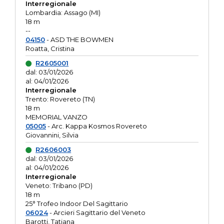
Interregionale
Lombardia: Assago (MI)
18 m
--
04150
- ASD THE BOWMEN
Roatta, Cristina
R2605001
dal: 03/01/2026
al: 04/01/2026
Interregionale
Trento: Rovereto (TN)
18 m
MEMORIAL VANZO
05005
- Arc. Kappa Kosmos Rovereto
Giovannini, Silvia
R2606003
dal: 03/01/2026
al: 04/01/2026
Interregionale
Veneto: Tribano (PD)
18 m
25° Trofeo Indoor Del Sagittario
06024
- Arcieri Sagittario del Veneto
Barotti, Tatiana