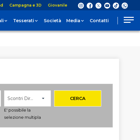
nd
Campagna e 3D
Giovanile
li
Tesserati
Società
Media
Contatti
Scontri Diretti
CERCA
E' possibile la
selezione multipla