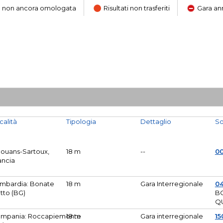
ara non ancora omologata
Risultati non trasferiti
Gara an
calità
Tipologia
Dettaglio
So
Mouans-Sartoux,
18 m
--
0
ancia
mbardia: Bonate
18 m
Gara Interregionale
04
tto (BG)
B
Q
mpania: Roccapiemonte
18 m
Gara interregionale
15