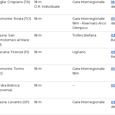
glia: Crispiano (TA)
18 m
Gara Interregionale
1
O.R. Individuale
de
emonte: Rosta (TO)
18 m
Gara Interregionale
01
18m - Riservato Arco
de
Olimpico
guria: San
18 m
Trofeo Befana
0
rtolomeo al Mare
Ba
M)
scana: Firenze (FI)
18 m
Ugnano
0
Re
emonte: Torino
18 m
Gara Interregionale
0
O)
18m
lirska Bistrica
18 m
--
0
lovenia)
guria: Levanto (SP)
18 m
Gara Interregionale
0
de