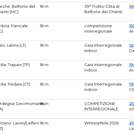
rche: Belforte del
18 m
39° Trofeo Città di
10
ienti (MC)
Belforte del Chienti.
bria: Panicale
18 m
competizione
11
G)
interregionale
Ar
zio: Latina (LT)
18 m
Gara Interregionale
1
indoor
De
cilia: Trapani (TP)
18 m
Gara Interregionale
19
indoor
Ar
cilia: Pedara (CT)
18 m
Gara Interregionale
19
indoor
Cl
rdegna: Decimomannu
18 m
COMPETIZIONE
2
A)
INTERREGIONALE
Ic
lzano: Laives/Leifers
18 m
Winterpfeile 2026
2
Z)
La