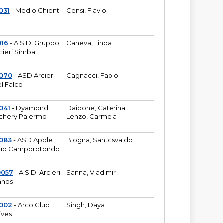
031
- Medio Chienti
Censi, Flavio
016
- A.S.D. Gruppo
Caneva, Linda
cieri Simba
2070
- ASD Arcieri
Cagnacci, Fabio
l Falco
041
- Dyamond
Daidone, Caterina
chery Palermo
Lenzo, Carmela
083
- ASD Apple
Blogna, Santosvaldo
ub Camporotondo
0057
- A.S.D. Arcieri
Sanna, Vladimir
hnos
1002
- Arco Club
Singh, Daya
ives