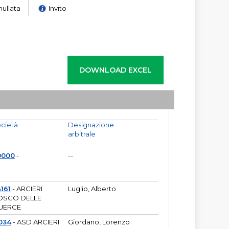
nullata
Invito
cietà
Designazione
arbitrale
0000
-
--
161
- ARCIERI
Luglio, Alberto
OSCO DELLE
UERCE
034
- ASD ARCIERI
Giordano, Lorenzo