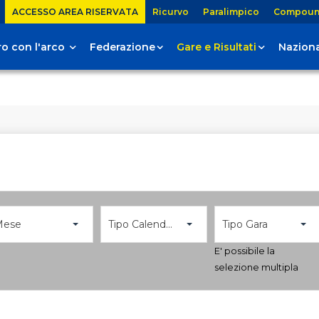
ACCESSO AREA RISERVATA
Ricurvo
Paralimpico
Compou
tiro con l'arco
Federazione
Gare e Risultati
Naziona
Mese
Tipo Calendario
Tipo Gara
E' possibile la
selezione multipla