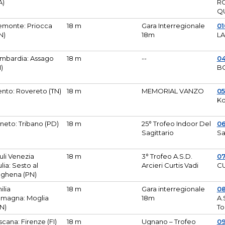
A)
R
Q
emonte: Priocca
18 m
Gara Interregionale
0
N)
18m
L
mbardia: Assago
18 m
--
04
I)
B
ento: Rovereto (TN)
18 m
MEMORIAL VANZO
0
Ko
neto: Tribano (PD)
18 m
25° Trofeo Indoor Del
0
Sagittario
Sa
iuli Venezia
18 m
3° Trofeo A.S.D.
0
ulia: Sesto al
Arcieri Curtis Vadi
CU
ghena (PN)
ilia
18 m
Gara interregionale
0
magna: Moglia
18m
A.
N)
To
scana: Firenze (FI)
18 m
Ugnano – Trofeo
0