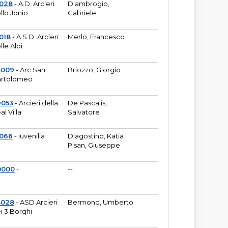
6028
- A.D. Arcieri
D'ambrogio,
llo Jonio
Gabriele
018
- A.S.D. Arcieri
Merlo, Francesco
lle Alpi
3009
- Arc.San
Briozzo, Giorgio
rtolomeo
9053
- Arcieri della
De Pascalis,
al Villa
Salvatore
1066
- Iuvenilia
D'agostino, Katia
Pisan, Giuseppe
0000
-
--
3028
- ASD Arcieri
Bermond, Umberto
i 3 Borghi