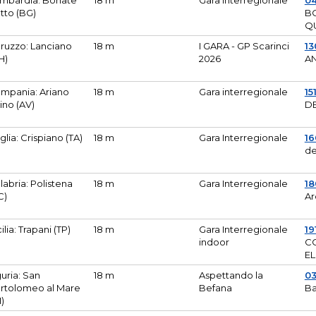
mbardia: Bonate
18 m
Gara Interregionale
04
tto (BG)
B
Q
ruzzo: Lanciano
18 m
I GARA - GP Scarinci
13
H)
2026
A
mpania: Ariano
18 m
Gara interregionale
15
pino (AV)
DE
glia: Crispiano (TA)
18 m
Gara Interregionale
1
de
labria: Polistena
18 m
Gara Interregionale
18
C)
Ar
cilia: Trapani (TP)
18 m
Gara Interregionale
19
indoor
CO
EL
guria: San
18 m
Aspettando la
0
rtolomeo al Mare
Befana
Ba
M)