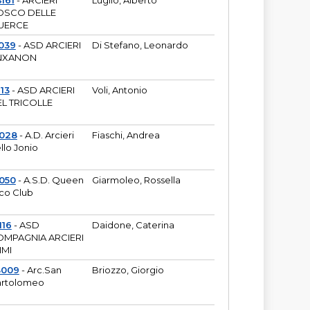
161
- ARCIERI
Luglio, Alberto
OSCO DELLE
UERCE
039
- ASD ARCIERI
Di Stefano, Leonardo
NXANON
113
- ASD ARCIERI
Voli, Antonio
L TRICOLLE
6028
- A.D. Arcieri
Fiaschi, Andrea
llo Jonio
050
- A.S.D. Queen
Giarmoleo, Rossella
co Club
116
- ASD
Daidone, Caterina
MPAGNIA ARCIERI
IMI
3009
- Arc.San
Briozzo, Giorgio
rtolomeo