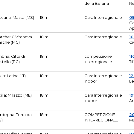
della Befana
Re
scana: Massa (MS)
18 m
Gara Interregionale
0
Co
A
rche: Civitanova
18 m
Gara Interregionale
10
rche (MC)
Ci
bria: Città di
18 m
competizione
11
stello (PG)
interregionale
Ti
zio: Latina (LT)
18 m
Gara Interregionale
1
indoor
Le
cilia: Milazzo (ME)
18 m
Gara Interregionale
19
indoor
Ar
rdegna: Torralba
18 m
COMPETIZIONE
2
S)
INTERREGIONALE
M