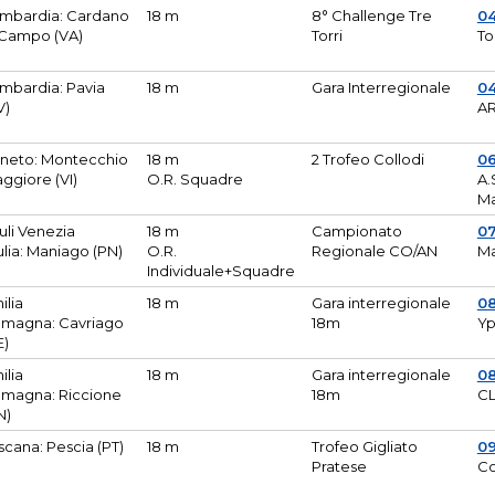
mbardia: Cardano
18 m
8° Challenge Tre
0
 Campo (VA)
Torri
To
mbardia: Pavia
18 m
Gara Interregionale
04
V)
AR
neto: Montecchio
18 m
2 Trofeo Collodi
0
ggiore (VI)
O.R. Squadre
A.
Ma
iuli Venezia
18 m
Campionato
0
ulia: Maniago (PN)
O.R.
Regionale CO/AN
M
Individuale+Squadre
ilia
18 m
Gara interregionale
0
magna: Cavriago
18m
Yp
E)
ilia
18 m
Gara interregionale
0
magna: Riccione
18m
CL
N)
scana: Pescia (PT)
18 m
Trofeo Gigliato
0
Pratese
Co