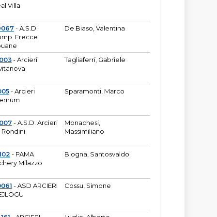
al Villa
9067
- A.S.D.
De Biaso, Valentina
mp. Frecce
puane
003
- Arcieri
Tagliaferri, Gabriele
vitanova
005
- Arcieri
Sparamonti, Marco
fernum
2007
- A.S.D. Arcieri
Monachesi,
 Rondini
Massimiliano
102
- PAMA
Blogna, Santosvaldo
chery Milazzo
0061
- ASD ARCIERI
Cossu, Simone
EJLOGU