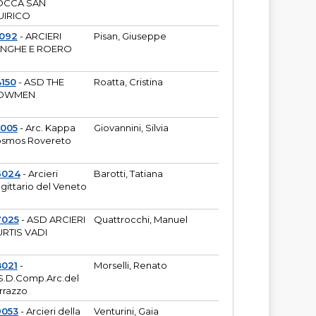
OCCA SAN
UIRICO
1092
- ARCIERI
Pisan, Giuseppe
ANGHE E ROERO
150
- ASD THE
Roatta, Cristina
OWMEN
5005
- Arc. Kappa
Giovannini, Silvia
smos Rovereto
6024
- Arcieri
Barotti, Tatiana
gittario del Veneto
7025
- ASD ARCIERI
Quattrocchi, Manuel
RTIS VADI
8021
-
Morselli, Renato
S.D.Comp.Arc.del
rrazzo
9053
- Arcieri della
Venturini, Gaia