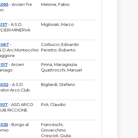
4065
- Arcieri Tre
Melone, Fabio
rri
137
- A.S.D.
Migliorati, Marco
CIERI MINERVA
6067
-
Corbucci, Edoardo
S.D.Arc.Montecchio
Peretto, Roberto
ggiore
7017
- Arcieri
Pinna, Mariagrazia
aniago
Quattrocchi, Manuel
8032
- A.S.D.
Bigliardi, Stefano
silon Arco Club
8107
- ASD ARCO
Poli, Claudio
UB RICCIONE
9035
- Borgo al
Franceschi,
rnio
Giovacchino
Crescioli, Giulia