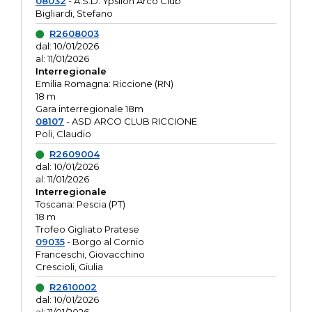
08032
- A.S.D. Ypsilon Arco Club
Bigliardi, Stefano
R2608003
dal: 10/01/2026
al: 11/01/2026
Interregionale
Emilia Romagna: Riccione (RN)
18 m
Gara interregionale 18m
08107
- ASD ARCO CLUB RICCIONE
Poli, Claudio
R2609004
dal: 10/01/2026
al: 11/01/2026
Interregionale
Toscana: Pescia (PT)
18 m
Trofeo Gigliato Pratese
09035
- Borgo al Cornio
Franceschi, Giovacchino
Crescioli, Giulia
R2610002
dal: 10/01/2026