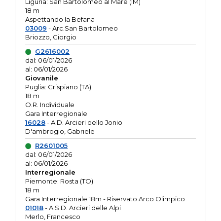
Liguria: San Bartolomeo al Mare (IM)
18 m
Aspettando la Befana
03009
- Arc.San Bartolomeo
Briozzo, Giorgio
G2616002
dal: 06/01/2026
al: 06/01/2026
Giovanile
Puglia: Crispiano (TA)
18 m
O.R. Individuale
Gara Interregionale
16028
- A.D. Arcieri dello Jonio
D'ambrogio, Gabriele
R2601005
dal: 06/01/2026
al: 06/01/2026
Interregionale
Piemonte: Rosta (TO)
18 m
Gara Interregionale 18m - Riservato Arco Olimpico
01018
- A.S.D. Arcieri delle Alpi
Merlo, Francesco