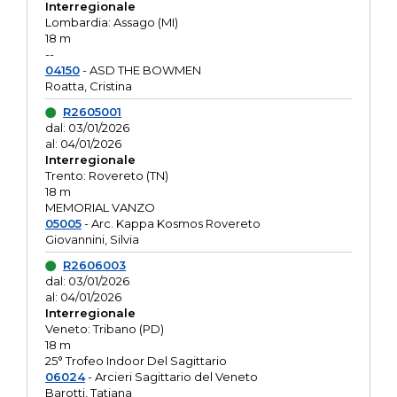
Interregionale
Lombardia: Assago (MI)
18 m
--
04150
- ASD THE BOWMEN
Roatta, Cristina
R2605001
dal: 03/01/2026
al: 04/01/2026
Interregionale
Trento: Rovereto (TN)
18 m
MEMORIAL VANZO
05005
- Arc. Kappa Kosmos Rovereto
Giovannini, Silvia
R2606003
dal: 03/01/2026
al: 04/01/2026
Interregionale
Veneto: Tribano (PD)
18 m
25° Trofeo Indoor Del Sagittario
06024
- Arcieri Sagittario del Veneto
Barotti, Tatiana