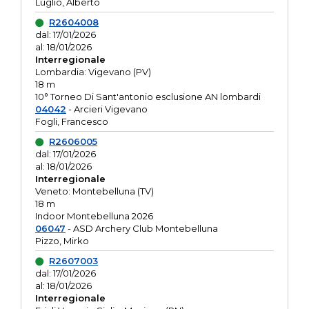
Luglio, Alberto
R2604008
dal: 17/01/2026
al: 18/01/2026
Interregionale
Lombardia: Vigevano (PV)
18 m
10° Torneo Di Sant'antonio esclusione AN lombardi
04042
- Arcieri Vigevano
Fogli, Francesco
R2606005
dal: 17/01/2026
al: 18/01/2026
Interregionale
Veneto: Montebelluna (TV)
18 m
Indoor Montebelluna 2026
06047
- ASD Archery Club Montebelluna
Pizzo, Mirko
R2607003
dal: 17/01/2026
al: 18/01/2026
Interregionale