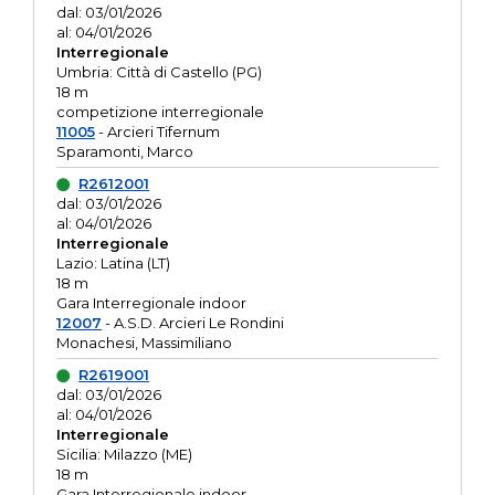
dal: 03/01/2026
al: 04/01/2026
Interregionale
Umbria: Città di Castello (PG)
18 m
competizione interregionale
11005
- Arcieri Tifernum
Sparamonti, Marco
R2612001
dal: 03/01/2026
al: 04/01/2026
Interregionale
Lazio: Latina (LT)
18 m
Gara Interregionale indoor
12007
- A.S.D. Arcieri Le Rondini
Monachesi, Massimiliano
R2619001
dal: 03/01/2026
al: 04/01/2026
Interregionale
Sicilia: Milazzo (ME)
18 m
Gara Interregionale indoor