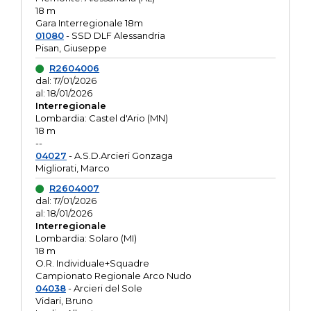
18 m
Gara Interregionale 18m
01080
- SSD DLF Alessandria
Pisan, Giuseppe
R2604006
dal: 17/01/2026
al: 18/01/2026
Interregionale
Lombardia: Castel d'Ario (MN)
18 m
--
04027
- A.S.D.Arcieri Gonzaga
Migliorati, Marco
R2604007
dal: 17/01/2026
al: 18/01/2026
Interregionale
Lombardia: Solaro (MI)
18 m
O.R. Individuale+Squadre
Campionato Regionale Arco Nudo
04038
- Arcieri del Sole
Vidari, Bruno