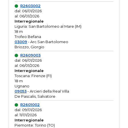
R2603002
dal: 06/01/2026
al: 06/01/2026
Interregionale
Liguria: San Bartolomeo al Mare (IM)
18 m
Trofeo Befana
03009
- Arc.San Bartolomeo
Briozzo, Giorgio
R2609003
dal: 06/01/2026
al: 06/01/2026
Interregionale
Toscana: Firenze (FI)
18 m
Ugnano
09053
- Arcieri della Real Villa
De Pascalis, Salvatore
R2601002
dal: 09/01/2026
al: 11/01/2026
Interregionale
Piemonte: Torino (TO)