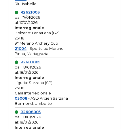
Riu, Isabella
R2621003
dal: 17/01/2026
al: 17/01/2026
Interregionale
Bolzano: Lana/Lana (BZ)
25+18
9° Merano Archery Cup
21004
- Sportclub Merano
Pinna, Mariagrazia
R2603005
dal: 18/01/2026
al: 18/01/2026
Interregionale
Liguria: Sarzana (SP)
25+18
Gara Interregionale
03008
- ASD Arcieri Sarzana
Bermond, Umberto
R2608005
dal: 18/01/2026
al: 18/01/2026
Interregionale