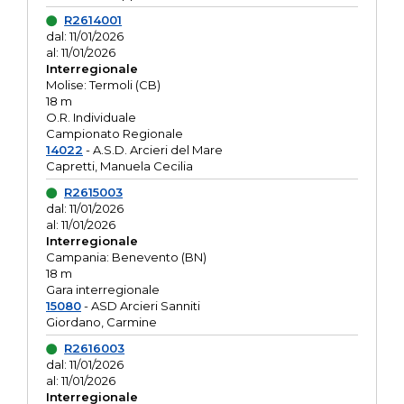
R2614001
dal: 11/01/2026
al: 11/01/2026
Interregionale
Molise: Termoli (CB)
18 m
O.R. Individuale
Campionato Regionale
14022
- A.S.D. Arcieri del Mare
Capretti, Manuela Cecilia
R2615003
dal: 11/01/2026
al: 11/01/2026
Interregionale
Campania: Benevento (BN)
18 m
Gara interregionale
15080
- ASD Arcieri Sanniti
Giordano, Carmine
R2616003
dal: 11/01/2026
al: 11/01/2026
Interregionale