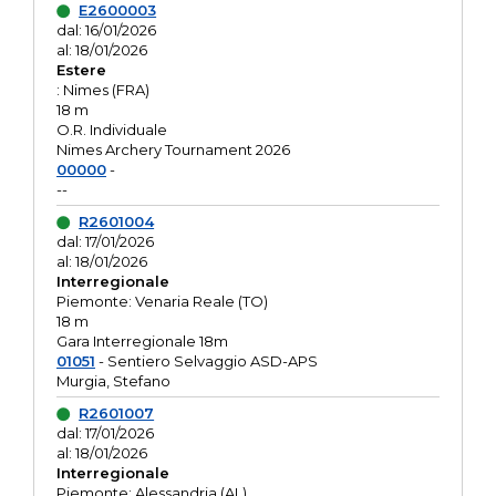
E2600003
dal: 16/01/2026
al: 18/01/2026
Estere
: Nimes (FRA)
18 m
O.R. Individuale
Nimes Archery Tournament 2026
00000
-
--
R2601004
dal: 17/01/2026
al: 18/01/2026
Interregionale
Piemonte: Venaria Reale (TO)
18 m
Gara Interregionale 18m
01051
- Sentiero Selvaggio ASD-APS
Murgia, Stefano
R2601007
dal: 17/01/2026
al: 18/01/2026
Interregionale
Piemonte: Alessandria (AL)