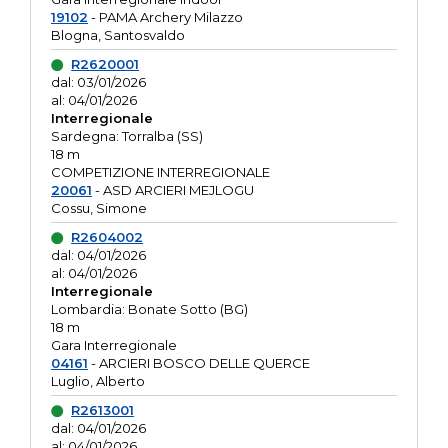
19102
- PAMA Archery Milazzo
Blogna, Santosvaldo
R2620001
dal: 03/01/2026
al: 04/01/2026
Interregionale
Sardegna: Torralba (SS)
18 m
COMPETIZIONE INTERREGIONALE
20061
- ASD ARCIERI MEJLOGU
Cossu, Simone
R2604002
dal: 04/01/2026
al: 04/01/2026
Interregionale
Lombardia: Bonate Sotto (BG)
18 m
Gara Interregionale
04161
- ARCIERI BOSCO DELLE QUERCE
Luglio, Alberto
R2613001
dal: 04/01/2026
al: 04/01/2026