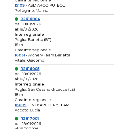
Gara interregionale
15109
- ASD ARCO PUTEOLI
Pellegrino, Marina
R2616004
dal: 18/01/2026
al: 18/01/2026
Interregionale
Puglia: Barletta (BT)
18 m
Gara Interregionale
16031
- Archery Team Barletta
Vitale, Giacomo
R2616005
dal: 18/01/2026
al: 18/01/2026
Interregionale
Puglia: San Cesario di Lecce (LE)
18 m
Gara Interregionale
16099
- EVO' ARCHERY TEAM
Accoto, Lucia
R2617001
dal: 18/01/2026
al: 18/01/2026