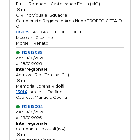
Emilia Romagna: Castelfranco Emilia (MO)
18 m
O.R. Individuale+Squadre
Campionato Regionale Arco Nudo TROFEO CITTA' DI
C
08085
- ASD ARCIERI DEL FORTE
Musolesi, Graziano
Morselli, Renato
R2613035
dal: 18/01/2026
al: 18/01/2026
Interregionale
Abruzzo: Ripa Teatina (CH)
18 m
Memorial Lorena Ridolfi
13014
- Arcieri Il Delfino
Capretti, Manuela Cecilia
R2615004
dal: 18/01/2026
al: 18/01/2026
Interregionale
Campania: Pozzuoli (NA)
18 m