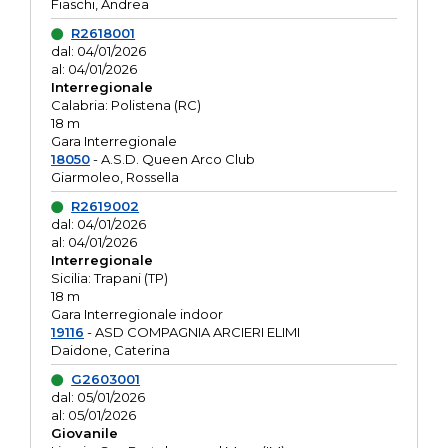
Fiaschi, Andrea
R2618001
dal: 04/01/2026
al: 04/01/2026
Interregionale
Calabria: Polistena (RC)
18 m
Gara Interregionale
18050
- A.S.D. Queen Arco Club
Giarmoleo, Rossella
R2619002
dal: 04/01/2026
al: 04/01/2026
Interregionale
Sicilia: Trapani (TP)
18 m
Gara Interregionale indoor
19116
- ASD COMPAGNIA ARCIERI ELIMI
Daidone, Caterina
G2603001
dal: 05/01/2026
al: 05/01/2026
Giovanile