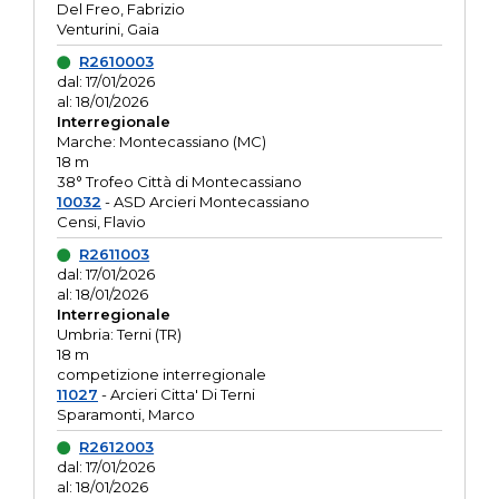
Del Freo, Fabrizio
Venturini, Gaia
R2610003
dal: 17/01/2026
al: 18/01/2026
Interregionale
Marche: Montecassiano (MC)
18 m
38° Trofeo Città di Montecassiano
10032
- ASD Arcieri Montecassiano
Censi, Flavio
R2611003
dal: 17/01/2026
al: 18/01/2026
Interregionale
Umbria: Terni (TR)
18 m
competizione interregionale
11027
- Arcieri Citta' Di Terni
Sparamonti, Marco
R2612003
dal: 17/01/2026
al: 18/01/2026