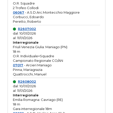
O.R. Squadre
2 Trofeo Collodi
06067
- A.S.D.Arc.Montecchio Maggiore
Corbucci, Edoardo
Peretto, Roberto
R2607002
dal: 10/01/2026
al: 11/01/2026
Interregionale
Friuli Venezia Giulia: Maniago (PN)
18 m
O.R. Individuale+Squadre
Campionato Regionale CO/AN
07017
- Arcieri Maniago
Pinna, Mariagrazia
Quattrocchi, Manuel
R2608002
dal: 10/01/2026
al: 11/01/2026
Interregionale
Emilia Romagna: Cavriago (RE)
18 m
Gara interregionale 18m