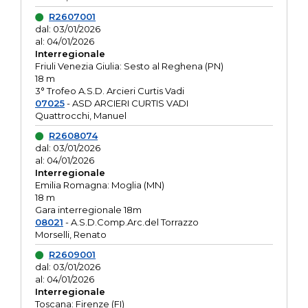
R2607001
dal: 03/01/2026
al: 04/01/2026
Interregionale
Friuli Venezia Giulia: Sesto al Reghena (PN)
18 m
3° Trofeo A.S.D. Arcieri Curtis Vadi
07025
- ASD ARCIERI CURTIS VADI
Quattrocchi, Manuel
R2608074
dal: 03/01/2026
al: 04/01/2026
Interregionale
Emilia Romagna: Moglia (MN)
18 m
Gara interregionale 18m
08021
- A.S.D.Comp.Arc.del Torrazzo
Morselli, Renato
R2609001
dal: 03/01/2026
al: 04/01/2026
Interregionale
Toscana: Firenze (FI)