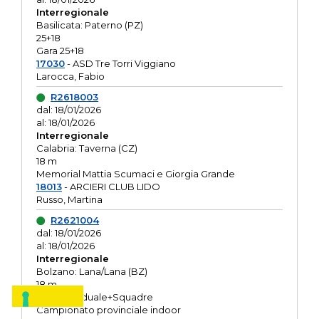
Interregionale
Basilicata: Paterno (PZ)
25+18
Gara 25+18
17030
- ASD Tre Torri Viggiano
Larocca, Fabio
R2618003
dal: 18/01/2026
al: 18/01/2026
Interregionale
Calabria: Taverna (CZ)
18 m
Memorial Mattia Scumaci e Giorgia Grande
18013
- ARCIERI CLUB LIDO
Russo, Martina
R2621004
dal: 18/01/2026
al: 18/01/2026
Interregionale
Bolzano: Lana/Lana (BZ)
18 m
O.R. Individuale+Squadre
Campionato provinciale indoor