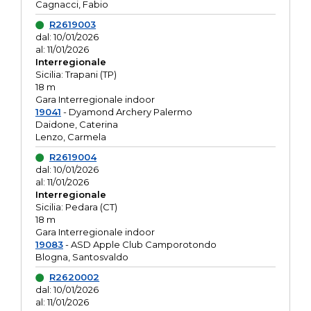
Cagnacci, Fabio
R2619003
dal: 10/01/2026
al: 11/01/2026
Interregionale
Sicilia: Trapani (TP)
18 m
Gara Interregionale indoor
19041
- Dyamond Archery Palermo
Daidone, Caterina
Lenzo, Carmela
R2619004
dal: 10/01/2026
al: 11/01/2026
Interregionale
Sicilia: Pedara (CT)
18 m
Gara Interregionale indoor
19083
- ASD Apple Club Camporotondo
Blogna, Santosvaldo
R2620002
dal: 10/01/2026
al: 11/01/2026