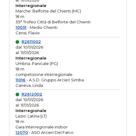
al: 11/01/2026
Interregionale
Marche: Belforte del Chienti (MC)
18 m
39° Trofeo Città di Belforte del Chienti.
10031
- Medio Chienti
Censi, Flavio
R2611002
dal: 10/01/2026
al: 11/01/2026
Interregionale
Umbria: Panicale (PG)
18 m
competizione interregionale
11016
- A.S.D. Gruppo Arcieri Simba
Caneva, Linda
R2612002
dal: 10/01/2026
al: 11/01/2026
Interregionale
Lazio: Latina (LT)
18 m
Gara Interregionale indoor
12070
- ASD Arcieri Del Falco