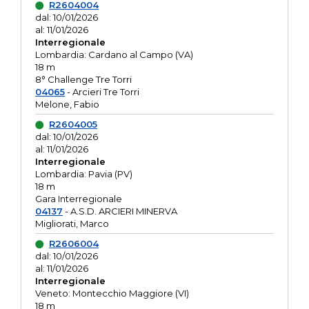
R2604004
dal: 10/01/2026
al: 11/01/2026
Interregionale
Lombardia: Cardano al Campo (VA)
18 m
8° Challenge Tre Torri
04065
- Arcieri Tre Torri
Melone, Fabio
R2604005
dal: 10/01/2026
al: 11/01/2026
Interregionale
Lombardia: Pavia (PV)
18 m
Gara Interregionale
04137
- A.S.D. ARCIERI MINERVA
Migliorati, Marco
R2606004
dal: 10/01/2026
al: 11/01/2026
Interregionale
Veneto: Montecchio Maggiore (VI)
18 m