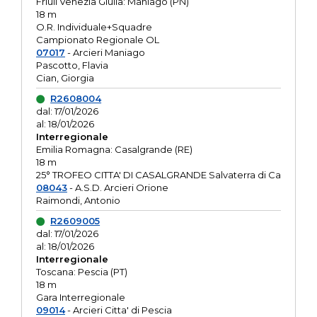
Friuli Venezia Giulia: Maniago (PN)
18 m
O.R. Individuale+Squadre
Campionato Regionale OL
07017
- Arcieri Maniago
Pascotto, Flavia
Cian, Giorgia
R2608004
dal: 17/01/2026
al: 18/01/2026
Interregionale
Emilia Romagna: Casalgrande (RE)
18 m
25° TROFEO CITTA' DI CASALGRANDE Salvaterra di Ca
08043
- A.S.D. Arcieri Orione
Raimondi, Antonio
R2609005
dal: 17/01/2026
al: 18/01/2026
Interregionale
Toscana: Pescia (PT)
18 m
Gara Interregionale
09014
- Arcieri Citta' di Pescia