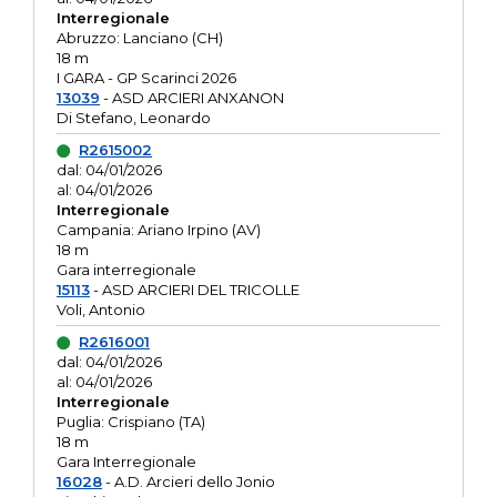
Interregionale
Abruzzo: Lanciano (CH)
18 m
I GARA - GP Scarinci 2026
13039
- ASD ARCIERI ANXANON
Di Stefano, Leonardo
R2615002
dal: 04/01/2026
al: 04/01/2026
Interregionale
Campania: Ariano Irpino (AV)
18 m
Gara interregionale
15113
- ASD ARCIERI DEL TRICOLLE
Voli, Antonio
R2616001
dal: 04/01/2026
al: 04/01/2026
Interregionale
Puglia: Crispiano (TA)
18 m
Gara Interregionale
16028
- A.D. Arcieri dello Jonio