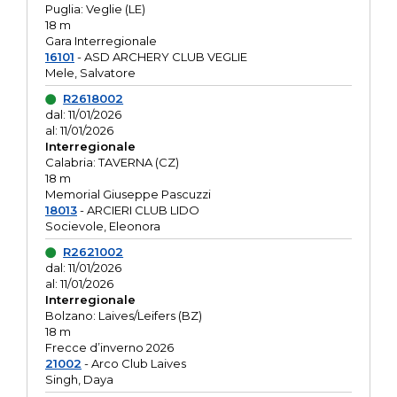
Puglia: Veglie (LE)
18 m
Gara Interregionale
16101
- ASD ARCHERY CLUB VEGLIE
Mele, Salvatore
R2618002
dal: 11/01/2026
al: 11/01/2026
Interregionale
Calabria: TAVERNA (CZ)
18 m
Memorial Giuseppe Pascuzzi
18013
- ARCIERI CLUB LIDO
Socievole, Eleonora
R2621002
dal: 11/01/2026
al: 11/01/2026
Interregionale
Bolzano: Laives/Leifers (BZ)
18 m
Frecce d’inverno 2026
21002
- Arco Club Laives
Singh, Daya