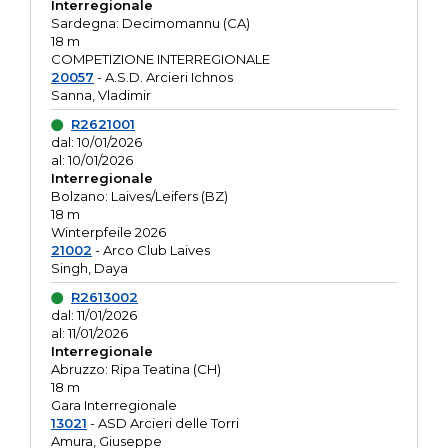
Interregionale
Sardegna: Decimomannu (CA)
18 m
COMPETIZIONE INTERREGIONALE
20057
- A.S.D. Arcieri Ichnos
Sanna, Vladimir
R2621001
dal: 10/01/2026
al: 10/01/2026
Interregionale
Bolzano: Laives/Leifers (BZ)
18 m
Winterpfeile 2026
21002
- Arco Club Laives
Singh, Daya
R2613002
dal: 11/01/2026
al: 11/01/2026
Interregionale
Abruzzo: Ripa Teatina (CH)
18 m
Gara Interregionale
13021
- ASD Arcieri delle Torri
Amura, Giuseppe