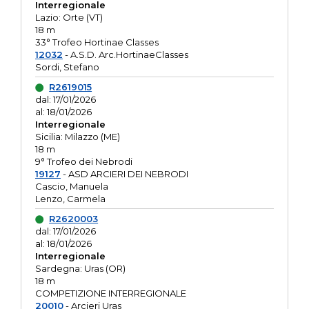
Interregionale
Lazio: Orte (VT)
18 m
33° Trofeo Hortinae Classes
12032
- A.S.D. Arc.HortinaeClasses
Sordi, Stefano
R2619015
dal: 17/01/2026
al: 18/01/2026
Interregionale
Sicilia: Milazzo (ME)
18 m
9° Trofeo dei Nebrodi
19127
- ASD ARCIERI DEI NEBRODI
Cascio, Manuela
Lenzo, Carmela
R2620003
dal: 17/01/2026
al: 18/01/2026
Interregionale
Sardegna: Uras (OR)
18 m
COMPETIZIONE INTERREGIONALE
20010
- Arcieri Uras