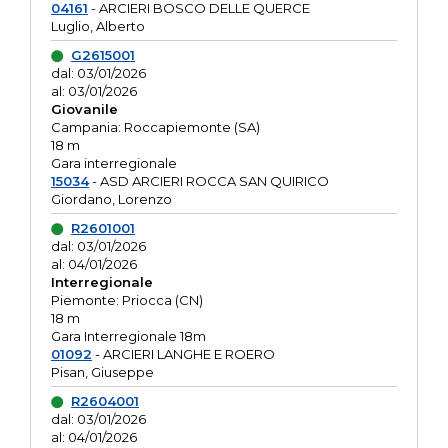
04161
- ARCIERI BOSCO DELLE QUERCE
Luglio, Alberto
G2615001
dal: 03/01/2026
al: 03/01/2026
Giovanile
Campania: Roccapiemonte (SA)
18 m
Gara interregionale
15034
- ASD ARCIERI ROCCA SAN QUIRICO
Giordano, Lorenzo
R2601001
dal: 03/01/2026
al: 04/01/2026
Interregionale
Piemonte: Priocca (CN)
18 m
Gara Interregionale 18m
01092
- ARCIERI LANGHE E ROERO
Pisan, Giuseppe
R2604001
dal: 03/01/2026
al: 04/01/2026