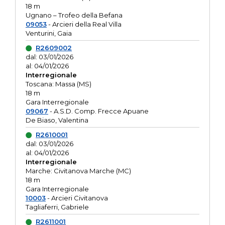
18 m
Ugnano – Trofeo della Befana
09053
- Arcieri della Real Villa
Venturini, Gaia
R2609002
dal: 03/01/2026
al: 04/01/2026
Interregionale
Toscana: Massa (MS)
18 m
Gara Interregionale
09067
- A.S.D. Comp. Frecce Apuane
De Biaso, Valentina
R2610001
dal: 03/01/2026
al: 04/01/2026
Interregionale
Marche: Civitanova Marche (MC)
18 m
Gara Interregionale
10003
- Arcieri Civitanova
Tagliaferri, Gabriele
R2611001