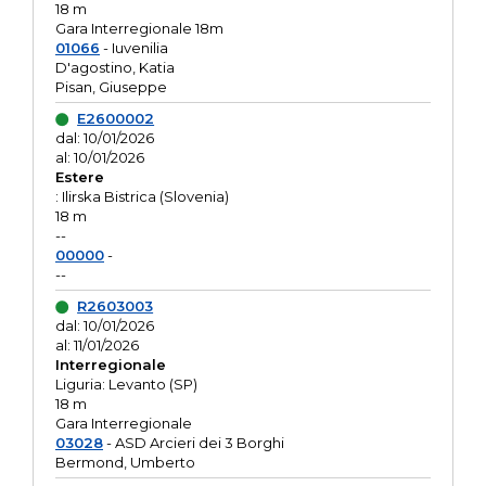
18 m
Gara Interregionale 18m
01066
- Iuvenilia
D'agostino, Katia
Pisan, Giuseppe
E2600002
dal: 10/01/2026
al: 10/01/2026
Estere
: Ilirska Bistrica (Slovenia)
18 m
--
00000
-
--
R2603003
dal: 10/01/2026
al: 11/01/2026
Interregionale
Liguria: Levanto (SP)
18 m
Gara Interregionale
03028
- ASD Arcieri dei 3 Borghi
Bermond, Umberto