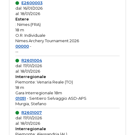
E2600003
dal: 16/01/2026
al: 18/01/2026
Estere
: Nimes (FRA)
18 m
O.R. Individuale
Nimes Archery Tournament 2026
00000
-
--
R2601004
dal: 17/01/2026
al: 18/01/2026
Interregionale
Piemonte: Venaria Reale (TO)
18 m
Gara Interregionale 18m
01051
- Sentiero Selvaggio ASD-APS
Murgia, Stefano
R2601007
dal: 17/01/2026
al: 18/01/2026
Interregionale
Piemonte: Alessandria (AL)