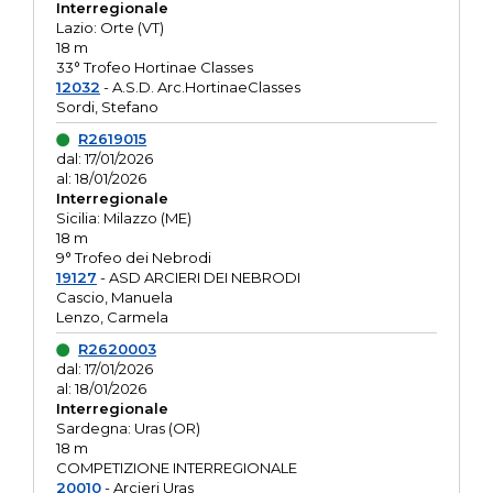
Interregionale
Lazio: Orte (VT)
18 m
33° Trofeo Hortinae Classes
12032
- A.S.D. Arc.HortinaeClasses
Sordi, Stefano
R2619015
dal: 17/01/2026
al: 18/01/2026
Interregionale
Sicilia: Milazzo (ME)
18 m
9° Trofeo dei Nebrodi
19127
- ASD ARCIERI DEI NEBRODI
Cascio, Manuela
Lenzo, Carmela
R2620003
dal: 17/01/2026
al: 18/01/2026
Interregionale
Sardegna: Uras (OR)
18 m
COMPETIZIONE INTERREGIONALE
20010
- Arcieri Uras