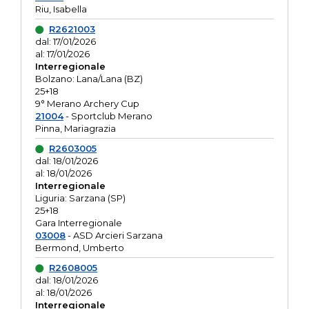
Riu, Isabella
R2621003
dal: 17/01/2026
al: 17/01/2026
Interregionale
Bolzano: Lana/Lana (BZ)
25+18
9° Merano Archery Cup
21004
- Sportclub Merano
Pinna, Mariagrazia
R2603005
dal: 18/01/2026
al: 18/01/2026
Interregionale
Liguria: Sarzana (SP)
25+18
Gara Interregionale
03008
- ASD Arcieri Sarzana
Bermond, Umberto
R2608005
dal: 18/01/2026
al: 18/01/2026
Interregionale