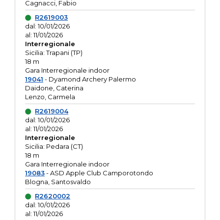
Cagnacci, Fabio
R2619003
dal: 10/01/2026
al: 11/01/2026
Interregionale
Sicilia: Trapani (TP)
18 m
Gara Interregionale indoor
19041
- Dyamond Archery Palermo
Daidone, Caterina
Lenzo, Carmela
R2619004
dal: 10/01/2026
al: 11/01/2026
Interregionale
Sicilia: Pedara (CT)
18 m
Gara Interregionale indoor
19083
- ASD Apple Club Camporotondo
Blogna, Santosvaldo
R2620002
dal: 10/01/2026
al: 11/01/2026