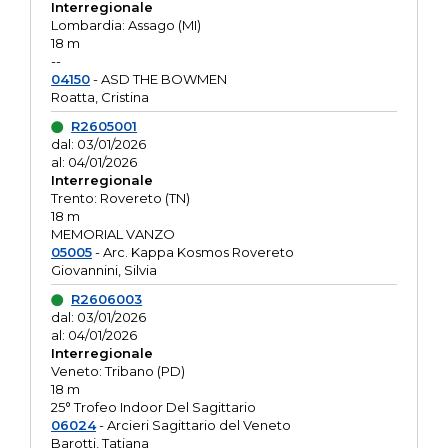
Interregionale
Lombardia: Assago (MI)
18 m
--
04150
- ASD THE BOWMEN
Roatta, Cristina
R2605001
dal: 03/01/2026
al: 04/01/2026
Interregionale
Trento: Rovereto (TN)
18 m
MEMORIAL VANZO
05005
- Arc. Kappa Kosmos Rovereto
Giovannini, Silvia
R2606003
dal: 03/01/2026
al: 04/01/2026
Interregionale
Veneto: Tribano (PD)
18 m
25° Trofeo Indoor Del Sagittario
06024
- Arcieri Sagittario del Veneto
Barotti, Tatiana