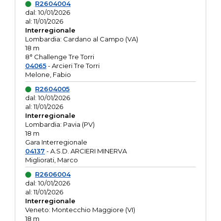
R2604004
dal: 10/01/2026
al: 11/01/2026
Interregionale
Lombardia: Cardano al Campo (VA)
18 m
8° Challenge Tre Torri
04065
- Arcieri Tre Torri
Melone, Fabio
R2604005
dal: 10/01/2026
al: 11/01/2026
Interregionale
Lombardia: Pavia (PV)
18 m
Gara Interregionale
04137
- A.S.D. ARCIERI MINERVA
Migliorati, Marco
R2606004
dal: 10/01/2026
al: 11/01/2026
Interregionale
Veneto: Montecchio Maggiore (VI)
18 m