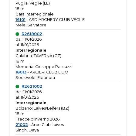
Puglia: Veglie (LE)
18 m
Gara Interregionale
16101
- ASD ARCHERY CLUB VEGLIE
Mele, Salvatore
R2618002
dal: 11/01/2026
al: 11/01/2026
Interregionale
Calabria: TAVERNA (CZ)
18 m
Memorial Giuseppe Pascuzzi
18013
- ARCIERI CLUB LIDO
Socievole, Eleonora
R2621002
dal: 11/01/2026
al: 11/01/2026
Interregionale
Bolzano: Laives/Leifers (BZ)
18 m
Frecce d’inverno 2026
21002
- Arco Club Laives
Singh, Daya