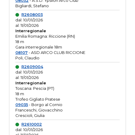
08032
- A.S.D. Ypsilon Arco Club
Bigliardi, Stefano
R2608003
dal: 10/01/2026
al: 11/01/2026
Interregionale
Emilia Romagna: Riccione (RN)
18 m
Gara interregionale 18m
08107
- ASD ARCO CLUB RICCIONE
Poli, Claudio
R2609004
dal: 10/01/2026
al: 11/01/2026
Interregionale
Toscana: Pescia (PT)
18 m
Trofeo Gigliato Pratese
09035
- Borgo al Cornio
Franceschi, Giovacchino
Crescioli, Giulia
R2610002
dal: 10/01/2026