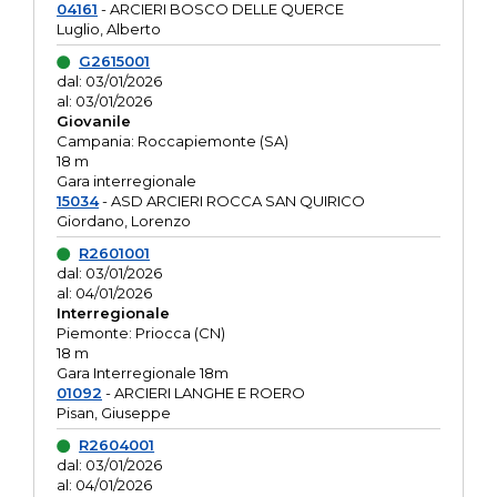
04161
- ARCIERI BOSCO DELLE QUERCE
Luglio, Alberto
G2615001
dal: 03/01/2026
al: 03/01/2026
Giovanile
Campania: Roccapiemonte (SA)
18 m
Gara interregionale
15034
- ASD ARCIERI ROCCA SAN QUIRICO
Giordano, Lorenzo
R2601001
dal: 03/01/2026
al: 04/01/2026
Interregionale
Piemonte: Priocca (CN)
18 m
Gara Interregionale 18m
01092
- ARCIERI LANGHE E ROERO
Pisan, Giuseppe
R2604001
dal: 03/01/2026
al: 04/01/2026