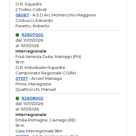
O.R. Squadre
2 Trofeo Collodi
06067
- A.S.D.Arc.Montecchio Maggiore
Corbucci, Edoardo
Peretto, Roberto
R2607002
dal: 10/01/2026
al: 11/01/2026
Interregionale
Friuli Venezia Giulia: Maniago (PN)
18 m
O.R. Individuale+Squadre
Campionato Regionale CO/AN
07017
- Arcieri Maniago
Pinna, Mariagrazia
Quattrocchi, Manuel
R2608002
dal: 10/01/2026
al: 11/01/2026
Interregionale
Emilia Romagna: Cavriago (RE)
18 m
Gara interregionale 18m