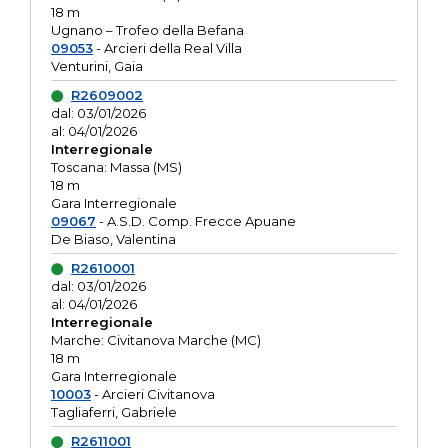
18 m
Ugnano – Trofeo della Befana
09053
- Arcieri della Real Villa
Venturini, Gaia
R2609002
dal: 03/01/2026
al: 04/01/2026
Interregionale
Toscana: Massa (MS)
18 m
Gara Interregionale
09067
- A.S.D. Comp. Frecce Apuane
De Biaso, Valentina
R2610001
dal: 03/01/2026
al: 04/01/2026
Interregionale
Marche: Civitanova Marche (MC)
18 m
Gara Interregionale
10003
- Arcieri Civitanova
Tagliaferri, Gabriele
R2611001