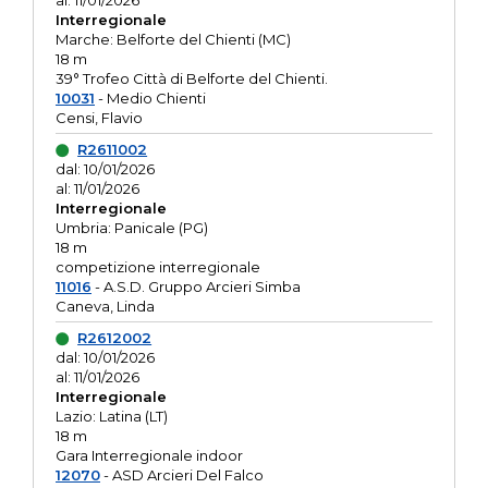
al: 11/01/2026
Interregionale
Marche: Belforte del Chienti (MC)
18 m
39° Trofeo Città di Belforte del Chienti.
10031
- Medio Chienti
Censi, Flavio
R2611002
dal: 10/01/2026
al: 11/01/2026
Interregionale
Umbria: Panicale (PG)
18 m
competizione interregionale
11016
- A.S.D. Gruppo Arcieri Simba
Caneva, Linda
R2612002
dal: 10/01/2026
al: 11/01/2026
Interregionale
Lazio: Latina (LT)
18 m
Gara Interregionale indoor
12070
- ASD Arcieri Del Falco