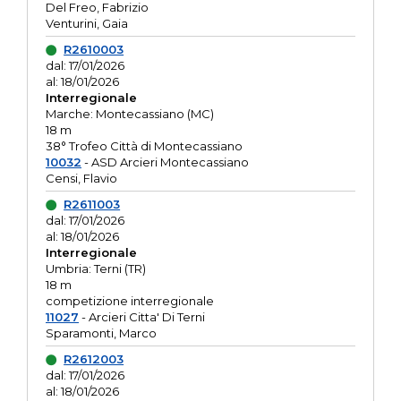
Del Freo, Fabrizio
Venturini, Gaia
R2610003
dal: 17/01/2026
al: 18/01/2026
Interregionale
Marche: Montecassiano (MC)
18 m
38° Trofeo Città di Montecassiano
10032
- ASD Arcieri Montecassiano
Censi, Flavio
R2611003
dal: 17/01/2026
al: 18/01/2026
Interregionale
Umbria: Terni (TR)
18 m
competizione interregionale
11027
- Arcieri Citta' Di Terni
Sparamonti, Marco
R2612003
dal: 17/01/2026
al: 18/01/2026