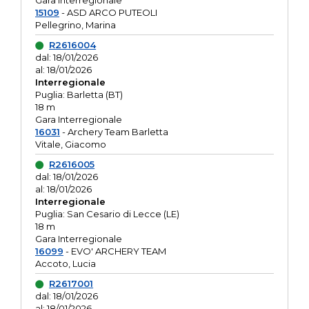
Gara interregionale
15109
- ASD ARCO PUTEOLI
Pellegrino, Marina
R2616004
dal: 18/01/2026
al: 18/01/2026
Interregionale
Puglia: Barletta (BT)
18 m
Gara Interregionale
16031
- Archery Team Barletta
Vitale, Giacomo
R2616005
dal: 18/01/2026
al: 18/01/2026
Interregionale
Puglia: San Cesario di Lecce (LE)
18 m
Gara Interregionale
16099
- EVO' ARCHERY TEAM
Accoto, Lucia
R2617001
dal: 18/01/2026
al: 18/01/2026