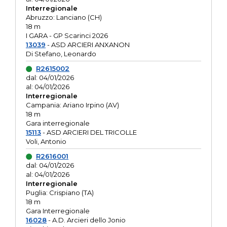
Interregionale
Abruzzo: Lanciano (CH)
18 m
I GARA - GP Scarinci 2026
13039
- ASD ARCIERI ANXANON
Di Stefano, Leonardo
R2615002
dal: 04/01/2026
al: 04/01/2026
Interregionale
Campania: Ariano Irpino (AV)
18 m
Gara interregionale
15113
- ASD ARCIERI DEL TRICOLLE
Voli, Antonio
R2616001
dal: 04/01/2026
al: 04/01/2026
Interregionale
Puglia: Crispiano (TA)
18 m
Gara Interregionale
16028
- A.D. Arcieri dello Jonio