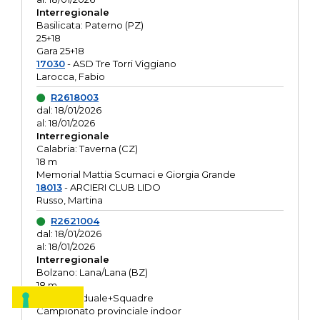
Interregionale
Basilicata: Paterno (PZ)
25+18
Gara 25+18
17030
- ASD Tre Torri Viggiano
Larocca, Fabio
R2618003
dal: 18/01/2026
al: 18/01/2026
Interregionale
Calabria: Taverna (CZ)
18 m
Memorial Mattia Scumaci e Giorgia Grande
18013
- ARCIERI CLUB LIDO
Russo, Martina
R2621004
dal: 18/01/2026
al: 18/01/2026
Interregionale
Bolzano: Lana/Lana (BZ)
18 m
O.R. Individuale+Squadre
Campionato provinciale indoor