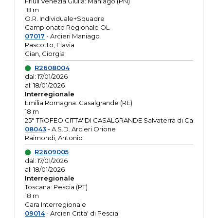
Friuli Venezia Giulia: Maniago (PN)
18 m
O.R. Individuale+Squadre
Campionato Regionale OL
07017
- Arcieri Maniago
Pascotto, Flavia
Cian, Giorgia
R2608004
dal: 17/01/2026
al: 18/01/2026
Interregionale
Emilia Romagna: Casalgrande (RE)
18 m
25° TROFEO CITTA' DI CASALGRANDE Salvaterra di Ca
08043
- A.S.D. Arcieri Orione
Raimondi, Antonio
R2609005
dal: 17/01/2026
al: 18/01/2026
Interregionale
Toscana: Pescia (PT)
18 m
Gara Interregionale
09014
- Arcieri Citta' di Pescia