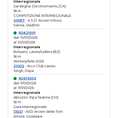
Interregionale
Sardegna: Decimomannu (CA)
18 m
COMPETIZIONE INTERREGIONALE
20057
- A.S.D. Arcieri Ichnos
Sanna, Vladimir
R2621001
dal: 10/01/2026
al: 10/01/2026
Interregionale
Bolzano: Laives/Leifers (BZ)
18 m
Winterpfeile 2026
21002
- Arco Club Laives
Singh, Daya
R2613002
dal: 11/01/2026
al: 11/01/2026
Interregionale
Abruzzo: Ripa Teatina (CH)
18 m
Gara Interregionale
13021
- ASD Arcieri delle Torri
Amura, Giuseppe