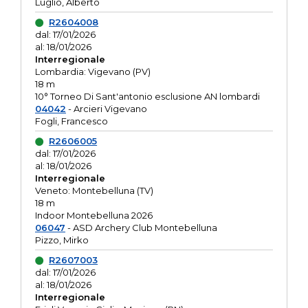
Luglio, Alberto
R2604008
dal: 17/01/2026
al: 18/01/2026
Interregionale
Lombardia: Vigevano (PV)
18 m
10° Torneo Di Sant'antonio esclusione AN lombardi
04042
- Arcieri Vigevano
Fogli, Francesco
R2606005
dal: 17/01/2026
al: 18/01/2026
Interregionale
Veneto: Montebelluna (TV)
18 m
Indoor Montebelluna 2026
06047
- ASD Archery Club Montebelluna
Pizzo, Mirko
R2607003
dal: 17/01/2026
al: 18/01/2026
Interregionale