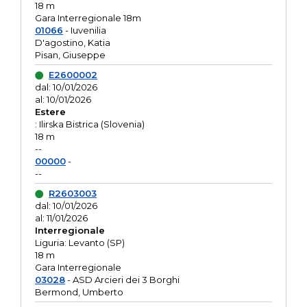
18 m
Gara Interregionale 18m
01066
- Iuvenilia
D'agostino, Katia
Pisan, Giuseppe
E2600002
dal: 10/01/2026
al: 10/01/2026
Estere
: Ilirska Bistrica (Slovenia)
18 m
--
00000
-
--
R2603003
dal: 10/01/2026
al: 11/01/2026
Interregionale
Liguria: Levanto (SP)
18 m
Gara Interregionale
03028
- ASD Arcieri dei 3 Borghi
Bermond, Umberto