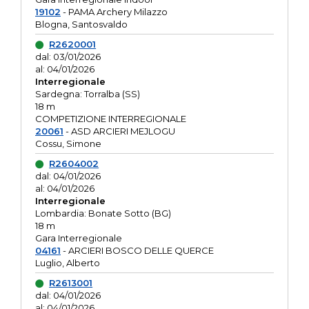
19102
- PAMA Archery Milazzo
Blogna, Santosvaldo
R2620001
dal: 03/01/2026
al: 04/01/2026
Interregionale
Sardegna: Torralba (SS)
18 m
COMPETIZIONE INTERREGIONALE
20061
- ASD ARCIERI MEJLOGU
Cossu, Simone
R2604002
dal: 04/01/2026
al: 04/01/2026
Interregionale
Lombardia: Bonate Sotto (BG)
18 m
Gara Interregionale
04161
- ARCIERI BOSCO DELLE QUERCE
Luglio, Alberto
R2613001
dal: 04/01/2026
al: 04/01/2026