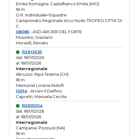
Emilia Romagna: Castelfranco Emilia (MO)
18 m
O.R. Individuale+Squadre
Campionato Regionale Arco Nudo TROFEO CITTA' DI
C
08085
- ASD ARCIERI DEL FORTE
Musolesi, Graziano
Morselli, Renato
R2613035
dal: 18/01/2026
al: 18/01/2026
Interregionale
Abruzzo: Ripa Teatina (CH)
18 m
Memorial Lorena Ridolfi
13014
- Arcieri Il Delfino
Capretti, Manuela Cecilia
R2615004
dal: 18/01/2026
al: 18/01/2026
Interregionale
Campania: Pozzuoli (NA)
18 m