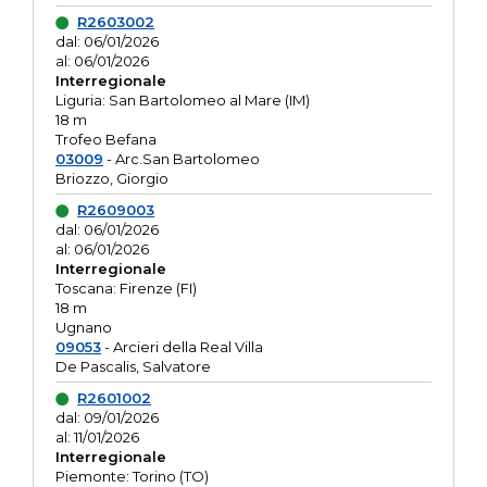
R2603002
dal: 06/01/2026
al: 06/01/2026
Interregionale
Liguria: San Bartolomeo al Mare (IM)
18 m
Trofeo Befana
03009
- Arc.San Bartolomeo
Briozzo, Giorgio
R2609003
dal: 06/01/2026
al: 06/01/2026
Interregionale
Toscana: Firenze (FI)
18 m
Ugnano
09053
- Arcieri della Real Villa
De Pascalis, Salvatore
R2601002
dal: 09/01/2026
al: 11/01/2026
Interregionale
Piemonte: Torino (TO)