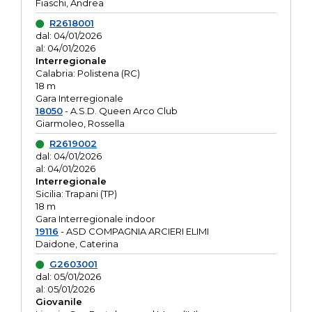
Fiaschi, Andrea
R2618001
dal: 04/01/2026
al: 04/01/2026
Interregionale
Calabria: Polistena (RC)
18 m
Gara Interregionale
18050
- A.S.D. Queen Arco Club
Giarmoleo, Rossella
R2619002
dal: 04/01/2026
al: 04/01/2026
Interregionale
Sicilia: Trapani (TP)
18 m
Gara Interregionale indoor
19116
- ASD COMPAGNIA ARCIERI ELIMI
Daidone, Caterina
G2603001
dal: 05/01/2026
al: 05/01/2026
Giovanile