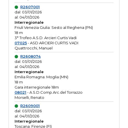
R2607001
dal: 03/01/2026
al: 04/01/2026
Interregionale
Friuli Venezia Giulia: Sesto al Reghena (PN)
18 m
3° Trofeo A.S.D. Arcieri Curtis Vadi
07025
- ASD ARCIERI CURTIS VADI
Quattrocchi, Manuel
R2608074
dal: 03/01/2026
al: 04/01/2026
Interregionale
Emilia Romagna: Moglia (MN)
18 m
Gara interregionale 18m
08021
- A.S.D.Comp.Arc.del Torrazzo
Morselli, Renato
R2609001
dal: 03/01/2026
al: 04/01/2026
Interregionale
Toscana: Firenze (FI)