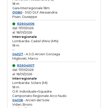
18 m
Gara Interregionale 18m
01080
- SSD DLF Alessandria
Pisan, Giuseppe
R2604006
dal: 17/01/2026
al: 18/01/2026
Interregionale
Lombardia: Castel d'Ario (MN)
18 m
--
04027
- A.S.D.Arcieri Gonzaga
Migliorati, Marco
R2604007
dal: 17/01/2026
al: 18/01/2026
Interregionale
Lombardia: Solaro (MI)
18 m
O.R. Individuale+Squadre
Campionato Regionale Arco Nudo
04038
- Arcieri del Sole
Vidari, Bruno