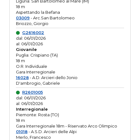
Liguria: San Bartolomeo al Mare (IM)
18 m
Aspettando la Befana
03009
- Arc.San Bartolomeo
Briozzo, Giorgio
G2616002
dal: 06/01/2026
al: 06/01/2026
Giovanile
Puglia: Crispiano (TA)
18 m
O.R. Individuale
Gara Interregionale
16028
- A.D. Arcieri dello Jonio
D'ambrogio, Gabriele
R2601005
dal: 06/01/2026
al: 06/01/2026
Interregionale
Piemonte: Rosta (TO)
18 m
Gara Interregionale 18m - Riservato Arco Olimpico
01018
- A.S.D. Arcieri delle Alpi
Merlo, Francesco