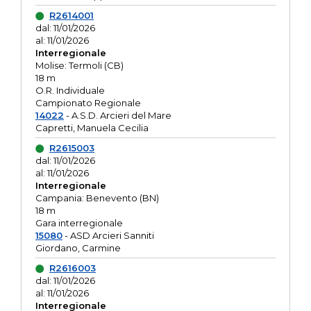
R2614001
dal: 11/01/2026
al: 11/01/2026
Interregionale
Molise: Termoli (CB)
18 m
O.R. Individuale
Campionato Regionale
14022
- A.S.D. Arcieri del Mare
Capretti, Manuela Cecilia
R2615003
dal: 11/01/2026
al: 11/01/2026
Interregionale
Campania: Benevento (BN)
18 m
Gara interregionale
15080
- ASD Arcieri Sanniti
Giordano, Carmine
R2616003
dal: 11/01/2026
al: 11/01/2026
Interregionale