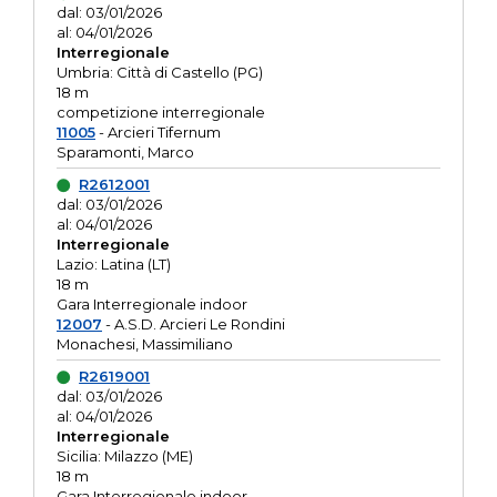
dal: 03/01/2026
al: 04/01/2026
Interregionale
Umbria: Città di Castello (PG)
18 m
competizione interregionale
11005
- Arcieri Tifernum
Sparamonti, Marco
R2612001
dal: 03/01/2026
al: 04/01/2026
Interregionale
Lazio: Latina (LT)
18 m
Gara Interregionale indoor
12007
- A.S.D. Arcieri Le Rondini
Monachesi, Massimiliano
R2619001
dal: 03/01/2026
al: 04/01/2026
Interregionale
Sicilia: Milazzo (ME)
18 m
Gara Interregionale indoor