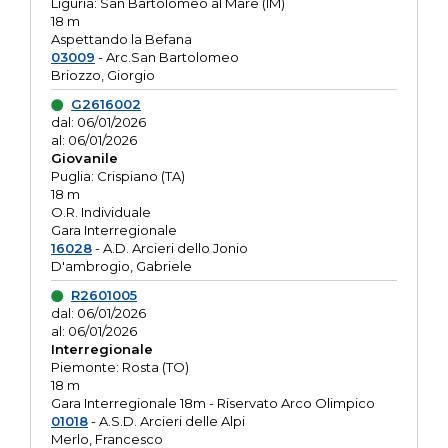
Liguria: San Bartolomeo al Mare (IM)
18 m
Aspettando la Befana
03009
- Arc.San Bartolomeo
Briozzo, Giorgio
G2616002
dal: 06/01/2026
al: 06/01/2026
Giovanile
Puglia: Crispiano (TA)
18 m
O.R. Individuale
Gara Interregionale
16028
- A.D. Arcieri dello Jonio
D'ambrogio, Gabriele
R2601005
dal: 06/01/2026
al: 06/01/2026
Interregionale
Piemonte: Rosta (TO)
18 m
Gara Interregionale 18m - Riservato Arco Olimpico
01018
- A.S.D. Arcieri delle Alpi
Merlo, Francesco