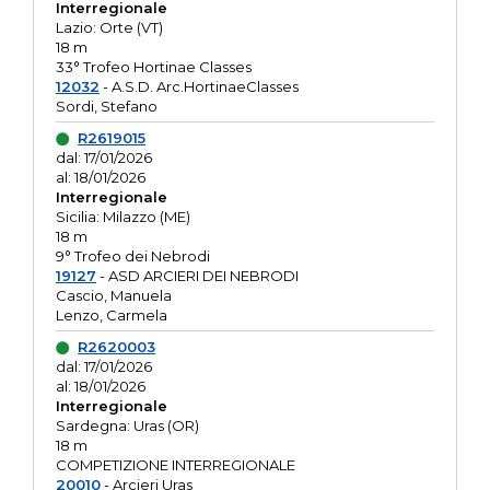
Interregionale
Lazio: Orte (VT)
18 m
33° Trofeo Hortinae Classes
12032
- A.S.D. Arc.HortinaeClasses
Sordi, Stefano
R2619015
dal: 17/01/2026
al: 18/01/2026
Interregionale
Sicilia: Milazzo (ME)
18 m
9° Trofeo dei Nebrodi
19127
- ASD ARCIERI DEI NEBRODI
Cascio, Manuela
Lenzo, Carmela
R2620003
dal: 17/01/2026
al: 18/01/2026
Interregionale
Sardegna: Uras (OR)
18 m
COMPETIZIONE INTERREGIONALE
20010
- Arcieri Uras