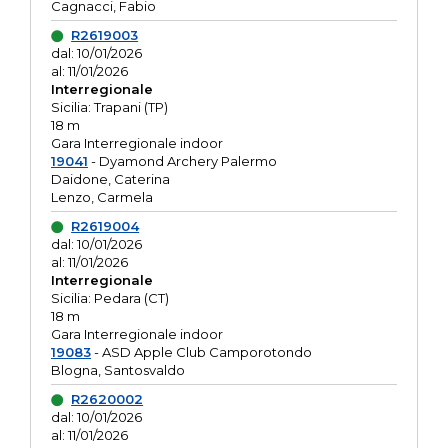
Cagnacci, Fabio
R2619003
dal: 10/01/2026
al: 11/01/2026
Interregionale
Sicilia: Trapani (TP)
18 m
Gara Interregionale indoor
19041
- Dyamond Archery Palermo
Daidone, Caterina
Lenzo, Carmela
R2619004
dal: 10/01/2026
al: 11/01/2026
Interregionale
Sicilia: Pedara (CT)
18 m
Gara Interregionale indoor
19083
- ASD Apple Club Camporotondo
Blogna, Santosvaldo
R2620002
dal: 10/01/2026
al: 11/01/2026