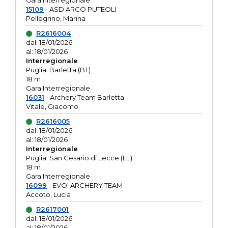
Gara interregionale
15109
- ASD ARCO PUTEOLI
Pellegrino, Marina
R2616004
dal: 18/01/2026
al: 18/01/2026
Interregionale
Puglia: Barletta (BT)
18 m
Gara Interregionale
16031
- Archery Team Barletta
Vitale, Giacomo
R2616005
dal: 18/01/2026
al: 18/01/2026
Interregionale
Puglia: San Cesario di Lecce (LE)
18 m
Gara Interregionale
16099
- EVO' ARCHERY TEAM
Accoto, Lucia
R2617001
dal: 18/01/2026
al: 18/01/2026