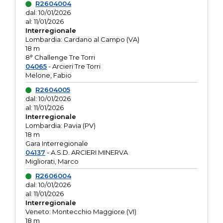
R2604004
dal: 10/01/2026
al: 11/01/2026
Interregionale
Lombardia: Cardano al Campo (VA)
18 m
8° Challenge Tre Torri
04065
- Arcieri Tre Torri
Melone, Fabio
R2604005
dal: 10/01/2026
al: 11/01/2026
Interregionale
Lombardia: Pavia (PV)
18 m
Gara Interregionale
04137
- A.S.D. ARCIERI MINERVA
Migliorati, Marco
R2606004
dal: 10/01/2026
al: 11/01/2026
Interregionale
Veneto: Montecchio Maggiore (VI)
18 m