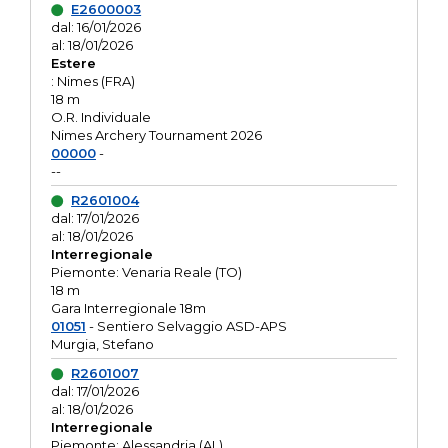
E2600003
dal: 16/01/2026
al: 18/01/2026
Estere
: Nimes (FRA)
18 m
O.R. Individuale
Nimes Archery Tournament 2026
00000
-
--
R2601004
dal: 17/01/2026
al: 18/01/2026
Interregionale
Piemonte: Venaria Reale (TO)
18 m
Gara Interregionale 18m
01051
- Sentiero Selvaggio ASD-APS
Murgia, Stefano
R2601007
dal: 17/01/2026
al: 18/01/2026
Interregionale
Piemonte: Alessandria (AL)