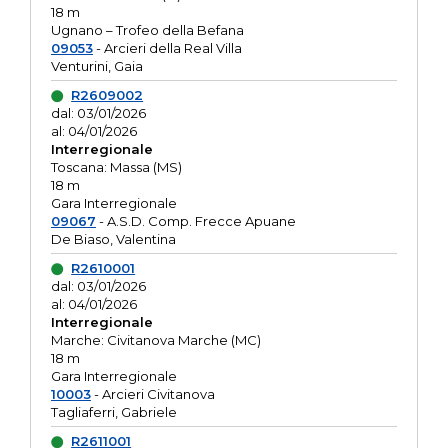
18 m
Ugnano – Trofeo della Befana
09053
- Arcieri della Real Villa
Venturini, Gaia
R2609002
dal: 03/01/2026
al: 04/01/2026
Interregionale
Toscana: Massa (MS)
18 m
Gara Interregionale
09067
- A.S.D. Comp. Frecce Apuane
De Biaso, Valentina
R2610001
dal: 03/01/2026
al: 04/01/2026
Interregionale
Marche: Civitanova Marche (MC)
18 m
Gara Interregionale
10003
- Arcieri Civitanova
Tagliaferri, Gabriele
R2611001