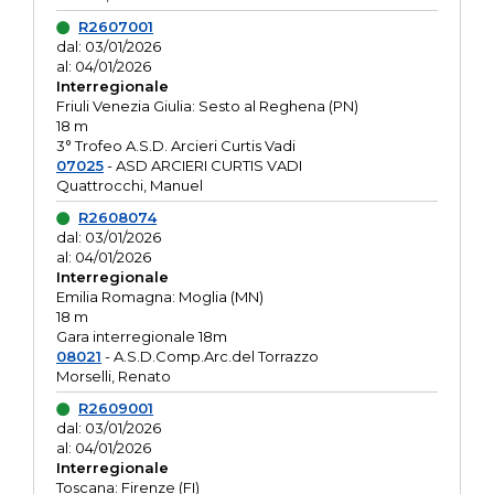
R2607001
dal: 03/01/2026
al: 04/01/2026
Interregionale
Friuli Venezia Giulia: Sesto al Reghena (PN)
18 m
3° Trofeo A.S.D. Arcieri Curtis Vadi
07025
- ASD ARCIERI CURTIS VADI
Quattrocchi, Manuel
R2608074
dal: 03/01/2026
al: 04/01/2026
Interregionale
Emilia Romagna: Moglia (MN)
18 m
Gara interregionale 18m
08021
- A.S.D.Comp.Arc.del Torrazzo
Morselli, Renato
R2609001
dal: 03/01/2026
al: 04/01/2026
Interregionale
Toscana: Firenze (FI)