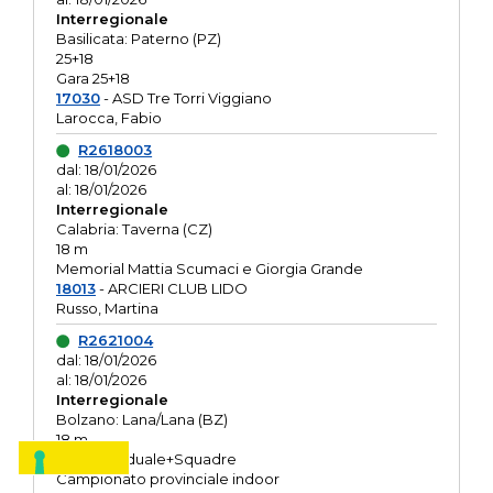
Interregionale
Basilicata: Paterno (PZ)
25+18
Gara 25+18
17030
- ASD Tre Torri Viggiano
Larocca, Fabio
R2618003
dal: 18/01/2026
al: 18/01/2026
Interregionale
Calabria: Taverna (CZ)
18 m
Memorial Mattia Scumaci e Giorgia Grande
18013
- ARCIERI CLUB LIDO
Russo, Martina
R2621004
dal: 18/01/2026
al: 18/01/2026
Interregionale
Bolzano: Lana/Lana (BZ)
18 m
O.R. Individuale+Squadre
Campionato provinciale indoor