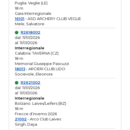
Puglia: Veglie (LE)
18 m
Gara Interregionale
16101
- ASD ARCHERY CLUB VEGLIE
Mele, Salvatore
R2618002
dal: 11/01/2026
al: 11/01/2026
Interregionale
Calabria: TAVERNA (CZ)
18 m
Memorial Giuseppe Pascuzzi
18013
- ARCIERI CLUB LIDO
Socievole, Eleonora
R2621002
dal: 11/01/2026
al: 11/01/2026
Interregionale
Bolzano: Laives/Leifers (BZ)
18 m
Frecce d’inverno 2026
21002
- Arco Club Laives
Singh, Daya