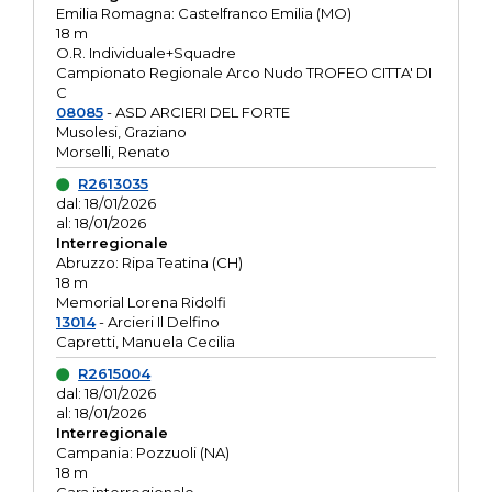
Emilia Romagna: Castelfranco Emilia (MO)
18 m
O.R. Individuale+Squadre
Campionato Regionale Arco Nudo TROFEO CITTA' DI
C
08085
- ASD ARCIERI DEL FORTE
Musolesi, Graziano
Morselli, Renato
R2613035
dal: 18/01/2026
al: 18/01/2026
Interregionale
Abruzzo: Ripa Teatina (CH)
18 m
Memorial Lorena Ridolfi
13014
- Arcieri Il Delfino
Capretti, Manuela Cecilia
R2615004
dal: 18/01/2026
al: 18/01/2026
Interregionale
Campania: Pozzuoli (NA)
18 m