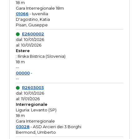
18 m
Gara Interregionale 18m
01066
- Iuvenilia
D'agostino, Katia
Pisan, Giuseppe
E2600002
dal: 10/01/2026
al: 10/01/2026
Estere
: Ilirska Bistrica (Slovenia)
18 m
--
00000
-
--
R2603003
dal: 10/01/2026
al: 11/01/2026
Interregionale
Liguria: Levanto (SP)
18 m
Gara Interregionale
03028
- ASD Arcieri dei 3 Borghi
Bermond, Umberto