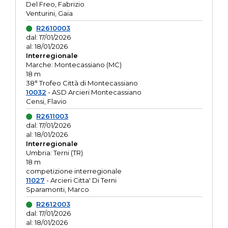
Del Freo, Fabrizio
Venturini, Gaia
R2610003
dal: 17/01/2026
al: 18/01/2026
Interregionale
Marche: Montecassiano (MC)
18 m
38° Trofeo Città di Montecassiano
10032
- ASD Arcieri Montecassiano
Censi, Flavio
R2611003
dal: 17/01/2026
al: 18/01/2026
Interregionale
Umbria: Terni (TR)
18 m
competizione interregionale
11027
- Arcieri Citta' Di Terni
Sparamonti, Marco
R2612003
dal: 17/01/2026
al: 18/01/2026