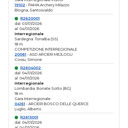
19102
- PAMA Archery Milazzo
Blogna, Santosvaldo
R2620001
dal: 03/01/2026
al: 04/01/2026
Interregionale
Sardegna: Torralba (SS)
18 m
COMPETIZIONE INTERREGIONALE
20061
- ASD ARCIERI MEJLOGU
Cossu, Simone
R2604002
dal: 04/01/2026
al: 04/01/2026
Interregionale
Lombardia: Bonate Sotto (BG)
18 m
Gara Interregionale
04161
- ARCIERI BOSCO DELLE QUERCE
Luglio, Alberto
R2613001
dal: 04/01/2026
al: 04/01/2026