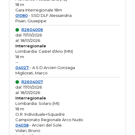
18 m
Gara Interregionale 18m
01080
- SSD DLF Alessandria
Pisan, Giuseppe
R2604006
dal: 17/01/2026
al: 18/01/2026
Interregionale
Lombardia: Castel d'Ario (MN)
18 m
--
04027
- A.S.D.Arcieri Gonzaga
Migliorati, Marco
R2604007
dal: 17/01/2026
al: 18/01/2026
Interregionale
Lombardia: Solaro (MI)
18 m
O.R. Individuale+Squadre
Campionato Regionale Arco Nudo
04038
- Arcieri del Sole
Vidari, Bruno