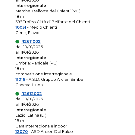
al: 11/01/2026
Interregionale
Marche: Belforte del Chienti (MC)
18 m
39° Trofeo Città di Belforte del Chienti.
10031
- Medio Chienti
Censi, Flavio
R2611002
dal: 10/01/2026
al: 11/01/2026
Interregionale
Umbria: Panicale (PG)
18 m
competizione interregionale
11016
- A.S.D. Gruppo Arcieri Simba
Caneva, Linda
R2612002
dal: 10/01/2026
al: 11/01/2026
Interregionale
Lazio: Latina (LT)
18 m
Gara Interregionale indoor
12070
- ASD Arcieri Del Falco