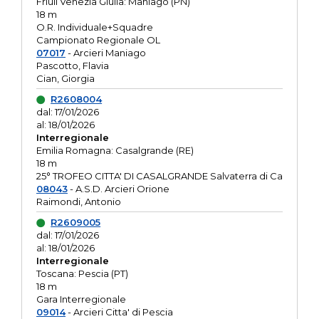
Friuli Venezia Giulia: Maniago (PN)
18 m
O.R. Individuale+Squadre
Campionato Regionale OL
07017
- Arcieri Maniago
Pascotto, Flavia
Cian, Giorgia
R2608004
dal: 17/01/2026
al: 18/01/2026
Interregionale
Emilia Romagna: Casalgrande (RE)
18 m
25° TROFEO CITTA' DI CASALGRANDE Salvaterra di Ca
08043
- A.S.D. Arcieri Orione
Raimondi, Antonio
R2609005
dal: 17/01/2026
al: 18/01/2026
Interregionale
Toscana: Pescia (PT)
18 m
Gara Interregionale
09014
- Arcieri Citta' di Pescia