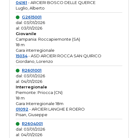
04161
- ARCIERI BOSCO DELLE QUERCE
Luglio, Alberto
G2615001
dal: 03/01/2026
al: 03/01/2026
Giovanile
Campania: Roccapiemonte (SA)
18 m
Gara interregionale
15034
- ASD ARCIERI ROCCA SAN QUIRICO
Giordano, Lorenzo
R2601001
dal: 03/01/2026
al: 04/01/2026
Interregionale
Piemonte: Priocca (CN)
18 m
Gara Interregionale 18m
01092
- ARCIERI LANGHE E ROERO
Pisan, Giuseppe
R2604001
dal: 03/01/2026
al: 04/01/2026