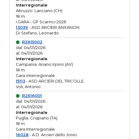
Interregionale
Abruzzo: Lanciano (CH)
18 m
I GARA - GP Scarinci 2026
13039
- ASD ARCIERI ANXANON
Di Stefano, Leonardo
R2615002
dal: 04/01/2026
al: 04/01/2026
Interregionale
Campania: Ariano Irpino (AV)
18 m
Gara interregionale
15113
- ASD ARCIERI DEL TRICOLLE
Voli, Antonio
R2616001
dal: 04/01/2026
al: 04/01/2026
Interregionale
Puglia: Crispiano (TA)
18 m
Gara Interregionale
16028
- A.D. Arcieri dello Jonio