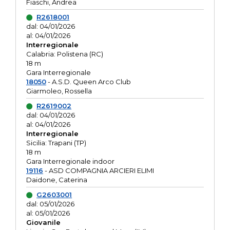
Fiaschi, Andrea
R2618001
dal: 04/01/2026
al: 04/01/2026
Interregionale
Calabria: Polistena (RC)
18 m
Gara Interregionale
18050
- A.S.D. Queen Arco Club
Giarmoleo, Rossella
R2619002
dal: 04/01/2026
al: 04/01/2026
Interregionale
Sicilia: Trapani (TP)
18 m
Gara Interregionale indoor
19116
- ASD COMPAGNIA ARCIERI ELIMI
Daidone, Caterina
G2603001
dal: 05/01/2026
al: 05/01/2026
Giovanile