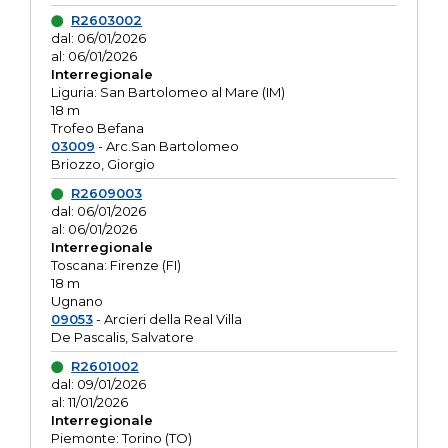
R2603002
dal: 06/01/2026
al: 06/01/2026
Interregionale
Liguria: San Bartolomeo al Mare (IM)
18 m
Trofeo Befana
03009
- Arc.San Bartolomeo
Briozzo, Giorgio
R2609003
dal: 06/01/2026
al: 06/01/2026
Interregionale
Toscana: Firenze (FI)
18 m
Ugnano
09053
- Arcieri della Real Villa
De Pascalis, Salvatore
R2601002
dal: 09/01/2026
al: 11/01/2026
Interregionale
Piemonte: Torino (TO)