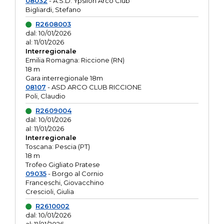
08032
- A.S.D. Ypsilon Arco Club
Bigliardi, Stefano
R2608003
dal: 10/01/2026
al: 11/01/2026
Interregionale
Emilia Romagna: Riccione (RN)
18 m
Gara interregionale 18m
08107
- ASD ARCO CLUB RICCIONE
Poli, Claudio
R2609004
dal: 10/01/2026
al: 11/01/2026
Interregionale
Toscana: Pescia (PT)
18 m
Trofeo Gigliato Pratese
09035
- Borgo al Cornio
Franceschi, Giovacchino
Crescioli, Giulia
R2610002
dal: 10/01/2026