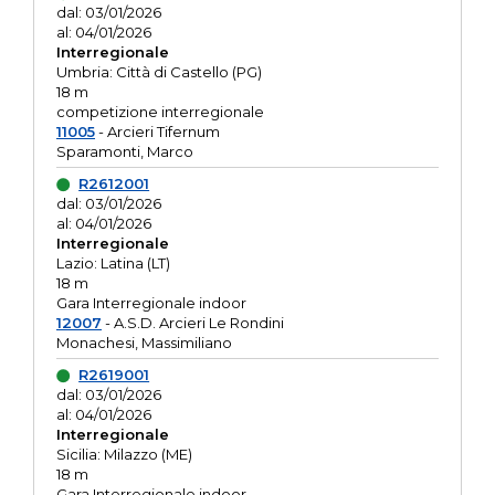
dal: 03/01/2026
al: 04/01/2026
Interregionale
Umbria: Città di Castello (PG)
18 m
competizione interregionale
11005
- Arcieri Tifernum
Sparamonti, Marco
R2612001
dal: 03/01/2026
al: 04/01/2026
Interregionale
Lazio: Latina (LT)
18 m
Gara Interregionale indoor
12007
- A.S.D. Arcieri Le Rondini
Monachesi, Massimiliano
R2619001
dal: 03/01/2026
al: 04/01/2026
Interregionale
Sicilia: Milazzo (ME)
18 m
Gara Interregionale indoor