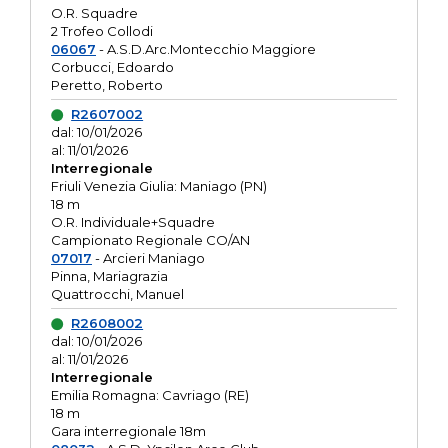
O.R. Squadre
2 Trofeo Collodi
06067
- A.S.D.Arc.Montecchio Maggiore
Corbucci, Edoardo
Peretto, Roberto
R2607002
dal: 10/01/2026
al: 11/01/2026
Interregionale
Friuli Venezia Giulia: Maniago (PN)
18 m
O.R. Individuale+Squadre
Campionato Regionale CO/AN
07017
- Arcieri Maniago
Pinna, Mariagrazia
Quattrocchi, Manuel
R2608002
dal: 10/01/2026
al: 11/01/2026
Interregionale
Emilia Romagna: Cavriago (RE)
18 m
Gara interregionale 18m