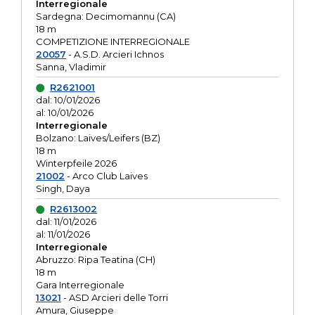
Interregionale
Sardegna: Decimomannu (CA)
18 m
COMPETIZIONE INTERREGIONALE
20057
- A.S.D. Arcieri Ichnos
Sanna, Vladimir
R2621001
dal: 10/01/2026
al: 10/01/2026
Interregionale
Bolzano: Laives/Leifers (BZ)
18 m
Winterpfeile 2026
21002
- Arco Club Laives
Singh, Daya
R2613002
dal: 11/01/2026
al: 11/01/2026
Interregionale
Abruzzo: Ripa Teatina (CH)
18 m
Gara Interregionale
13021
- ASD Arcieri delle Torri
Amura, Giuseppe