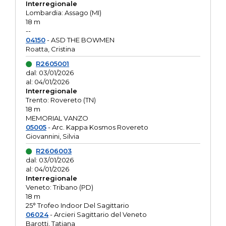
Interregionale
Lombardia: Assago (MI)
18 m
--
04150
- ASD THE BOWMEN
Roatta, Cristina
R2605001
dal: 03/01/2026
al: 04/01/2026
Interregionale
Trento: Rovereto (TN)
18 m
MEMORIAL VANZO
05005
- Arc. Kappa Kosmos Rovereto
Giovannini, Silvia
R2606003
dal: 03/01/2026
al: 04/01/2026
Interregionale
Veneto: Tribano (PD)
18 m
25° Trofeo Indoor Del Sagittario
06024
- Arcieri Sagittario del Veneto
Barotti, Tatiana