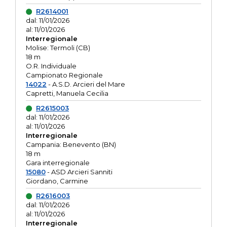
R2614001
dal: 11/01/2026
al: 11/01/2026
Interregionale
Molise: Termoli (CB)
18 m
O.R. Individuale
Campionato Regionale
14022
- A.S.D. Arcieri del Mare
Capretti, Manuela Cecilia
R2615003
dal: 11/01/2026
al: 11/01/2026
Interregionale
Campania: Benevento (BN)
18 m
Gara interregionale
15080
- ASD Arcieri Sanniti
Giordano, Carmine
R2616003
dal: 11/01/2026
al: 11/01/2026
Interregionale