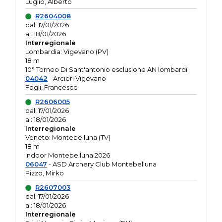
Luglio, Alberto
R2604008
dal: 17/01/2026
al: 18/01/2026
Interregionale
Lombardia: Vigevano (PV)
18 m
10° Torneo Di Sant'antonio esclusione AN lombardi
04042
- Arcieri Vigevano
Fogli, Francesco
R2606005
dal: 17/01/2026
al: 18/01/2026
Interregionale
Veneto: Montebelluna (TV)
18 m
Indoor Montebelluna 2026
06047
- ASD Archery Club Montebelluna
Pizzo, Mirko
R2607003
dal: 17/01/2026
al: 18/01/2026
Interregionale