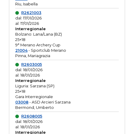
Riu, Isabella
R2621003
dal: 17/01/2026
al: 17/01/2026
Interregionale
Bolzano: Lana/Lana (BZ)
25+18
9° Merano Archery Cup
21004
- Sportclub Merano
Pinna, Mariagrazia
R2603005
dal: 18/01/2026
al: 18/01/2026
Interregionale
Liguria: Sarzana (SP)
25+18
Gara Interregionale
03008
- ASD Arcieri Sarzana
Bermond, Umberto
R2608005
dal: 18/01/2026
al: 18/01/2026
Interregionale