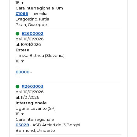
18 m
Gara Interregionale 18m
01066
- Iuvenilia
D'agostino, Katia
Pisan, Giuseppe
E2600002
dal: 10/01/2026
al: 10/01/2026
Estere
: Ilirska Bistrica (Slovenia)
18 m
--
00000
-
--
R2603003
dal: 10/01/2026
al: 11/01/2026
Interregionale
Liguria: Levanto (SP)
18 m
Gara Interregionale
03028
- ASD Arcieri dei 3 Borghi
Bermond, Umberto