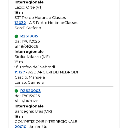
Interregionale
Lazio: Orte (VT)
18 m
33° Trofeo Hortinae Classes
12032
- A.S.D. Arc.HortinaeClasses
Sordi, Stefano
R2619015
dal: 17/01/2026
al: 18/01/2026
Interregionale
Sicilia: Milazzo (ME)
18 m
9° Trofeo dei Nebrodi
19127
- ASD ARCIERI DEI NEBRODI
Cascio, Manuela
Lenzo, Carmela
R2620003
dal: 17/01/2026
al: 18/01/2026
Interregionale
Sardegna: Uras (OR)
18 m
COMPETIZIONE INTERREGIONALE
20010
- Arcieri Uras