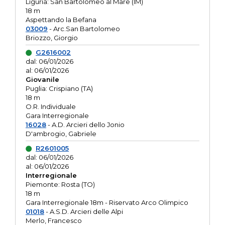
Liguria: San Bartolomeo al Mare (IM)
18 m
Aspettando la Befana
03009
- Arc.San Bartolomeo
Briozzo, Giorgio
G2616002
dal: 06/01/2026
al: 06/01/2026
Giovanile
Puglia: Crispiano (TA)
18 m
O.R. Individuale
Gara Interregionale
16028
- A.D. Arcieri dello Jonio
D'ambrogio, Gabriele
R2601005
dal: 06/01/2026
al: 06/01/2026
Interregionale
Piemonte: Rosta (TO)
18 m
Gara Interregionale 18m - Riservato Arco Olimpico
01018
- A.S.D. Arcieri delle Alpi
Merlo, Francesco