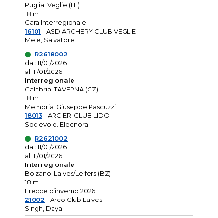
Puglia: Veglie (LE)
18 m
Gara Interregionale
16101
- ASD ARCHERY CLUB VEGLIE
Mele, Salvatore
R2618002
dal: 11/01/2026
al: 11/01/2026
Interregionale
Calabria: TAVERNA (CZ)
18 m
Memorial Giuseppe Pascuzzi
18013
- ARCIERI CLUB LIDO
Socievole, Eleonora
R2621002
dal: 11/01/2026
al: 11/01/2026
Interregionale
Bolzano: Laives/Leifers (BZ)
18 m
Frecce d’inverno 2026
21002
- Arco Club Laives
Singh, Daya