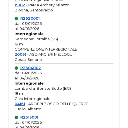
19102
- PAMA Archery Milazzo
Blogna, Santosvaldo
R2620001
dal: 03/01/2026
al: 04/01/2026
Interregionale
Sardegna: Torralba (SS)
18 m
COMPETIZIONE INTERREGIONALE
20061
- ASD ARCIERI MEJLOGU
Cossu, Simone
R2604002
dal: 04/01/2026
al: 04/01/2026
Interregionale
Lombardia: Bonate Sotto (BG)
18 m
Gara Interregionale
04161
- ARCIERI BOSCO DELLE QUERCE
Luglio, Alberto
R2613001
dal: 04/01/2026
al: 04/01/2026