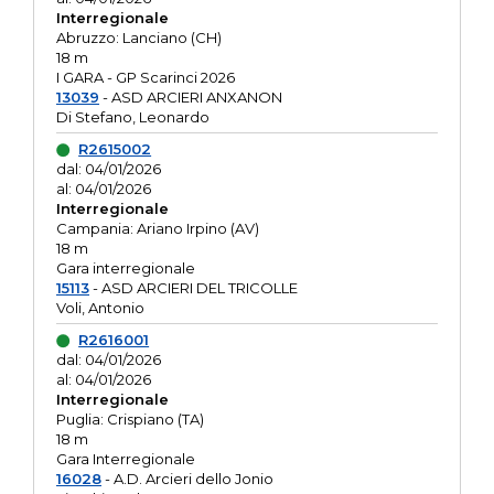
Interregionale
Abruzzo: Lanciano (CH)
18 m
I GARA - GP Scarinci 2026
13039
- ASD ARCIERI ANXANON
Di Stefano, Leonardo
R2615002
dal: 04/01/2026
al: 04/01/2026
Interregionale
Campania: Ariano Irpino (AV)
18 m
Gara interregionale
15113
- ASD ARCIERI DEL TRICOLLE
Voli, Antonio
R2616001
dal: 04/01/2026
al: 04/01/2026
Interregionale
Puglia: Crispiano (TA)
18 m
Gara Interregionale
16028
- A.D. Arcieri dello Jonio