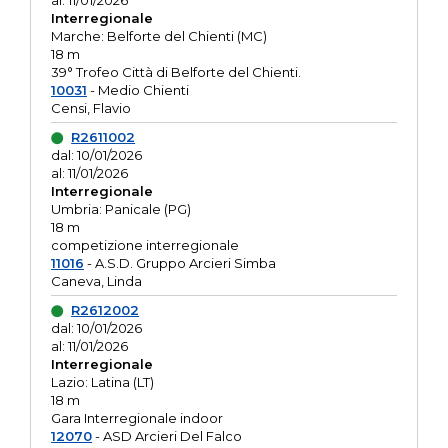
al: 11/01/2026
Interregionale
Marche: Belforte del Chienti (MC)
18 m
39° Trofeo Città di Belforte del Chienti.
10031
- Medio Chienti
Censi, Flavio
R2611002
dal: 10/01/2026
al: 11/01/2026
Interregionale
Umbria: Panicale (PG)
18 m
competizione interregionale
11016
- A.S.D. Gruppo Arcieri Simba
Caneva, Linda
R2612002
dal: 10/01/2026
al: 11/01/2026
Interregionale
Lazio: Latina (LT)
18 m
Gara Interregionale indoor
12070
- ASD Arcieri Del Falco