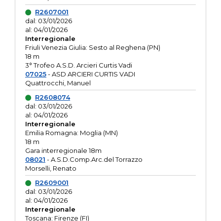
R2607001
dal: 03/01/2026
al: 04/01/2026
Interregionale
Friuli Venezia Giulia: Sesto al Reghena (PN)
18 m
3° Trofeo A.S.D. Arcieri Curtis Vadi
07025
- ASD ARCIERI CURTIS VADI
Quattrocchi, Manuel
R2608074
dal: 03/01/2026
al: 04/01/2026
Interregionale
Emilia Romagna: Moglia (MN)
18 m
Gara interregionale 18m
08021
- A.S.D.Comp.Arc.del Torrazzo
Morselli, Renato
R2609001
dal: 03/01/2026
al: 04/01/2026
Interregionale
Toscana: Firenze (FI)