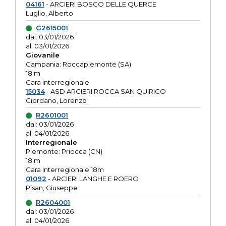
04161
- ARCIERI BOSCO DELLE QUERCE
Luglio, Alberto
G2615001
dal: 03/01/2026
al: 03/01/2026
Giovanile
Campania: Roccapiemonte (SA)
18 m
Gara interregionale
15034
- ASD ARCIERI ROCCA SAN QUIRICO
Giordano, Lorenzo
R2601001
dal: 03/01/2026
al: 04/01/2026
Interregionale
Piemonte: Priocca (CN)
18 m
Gara Interregionale 18m
01092
- ARCIERI LANGHE E ROERO
Pisan, Giuseppe
R2604001
dal: 03/01/2026
al: 04/01/2026