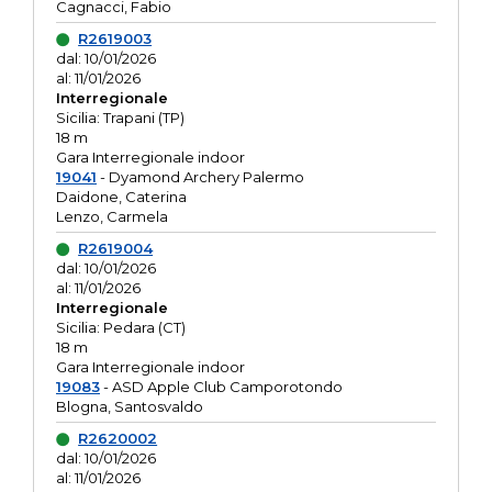
Cagnacci, Fabio
R2619003
dal: 10/01/2026
al: 11/01/2026
Interregionale
Sicilia: Trapani (TP)
18 m
Gara Interregionale indoor
19041
- Dyamond Archery Palermo
Daidone, Caterina
Lenzo, Carmela
R2619004
dal: 10/01/2026
al: 11/01/2026
Interregionale
Sicilia: Pedara (CT)
18 m
Gara Interregionale indoor
19083
- ASD Apple Club Camporotondo
Blogna, Santosvaldo
R2620002
dal: 10/01/2026
al: 11/01/2026