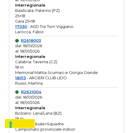
Interregionale
Basilicata: Paterno (PZ)
25+18
Gara 25+18
17030
- ASD Tre Torri Viggiano
Larocca, Fabio
R2618003
dal: 18/01/2026
al: 18/01/2026
Interregionale
Calabria: Taverna (CZ)
18 m
Memorial Mattia Scumaci e Giorgia Grande
18013
- ARCIERI CLUB LIDO
Russo, Martina
R2621004
dal: 18/01/2026
al: 18/01/2026
Interregionale
Bolzano: Lana/Lana (BZ)
18 m
O.R. Individuale+Squadre
Campionato provinciale indoor