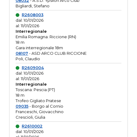
08032
- A.S.D. Ypsilon Arco Club
Bigliardi, Stefano
R2608003
dal: 10/01/2026
al: 11/01/2026
Interregionale
Emilia Romagna: Riccione (RN)
18 m
Gara interregionale 18m
08107
- ASD ARCO CLUB RICCIONE
Poli, Claudio
R2609004
dal: 10/01/2026
al: 11/01/2026
Interregionale
Toscana: Pescia (PT)
18 m
Trofeo Gigliato Pratese
09035
- Borgo al Cornio
Franceschi, Giovacchino
Crescioli, Giulia
R2610002
dal: 10/01/2026