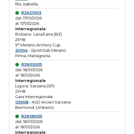
Riu, Isabella
R2621003
dal: 17/01/2026
al: 17/01/2026
Interregionale
Bolzano: Lana/Lana (BZ)
25+18
9° Merano Archery Cup
21004
- Sportclub Merano
Pinna, Mariagrazia
R2603005
dal: 18/01/2026
al: 18/01/2026
Interregionale
Liguria: Sarzana (SP)
25+18
Gara Interregionale
03008
- ASD Arcieri Sarzana
Bermond, Umberto
R2608005
dal: 18/01/2026
al: 18/01/2026
Interregionale