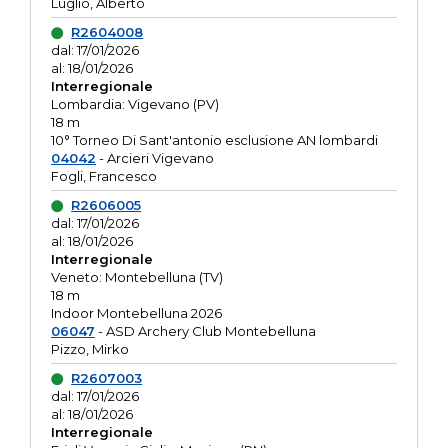
Luglio, Alberto
R2604008
dal: 17/01/2026
al: 18/01/2026
Interregionale
Lombardia: Vigevano (PV)
18 m
10° Torneo Di Sant'antonio esclusione AN lombardi
04042
- Arcieri Vigevano
Fogli, Francesco
R2606005
dal: 17/01/2026
al: 18/01/2026
Interregionale
Veneto: Montebelluna (TV)
18 m
Indoor Montebelluna 2026
06047
- ASD Archery Club Montebelluna
Pizzo, Mirko
R2607003
dal: 17/01/2026
al: 18/01/2026
Interregionale