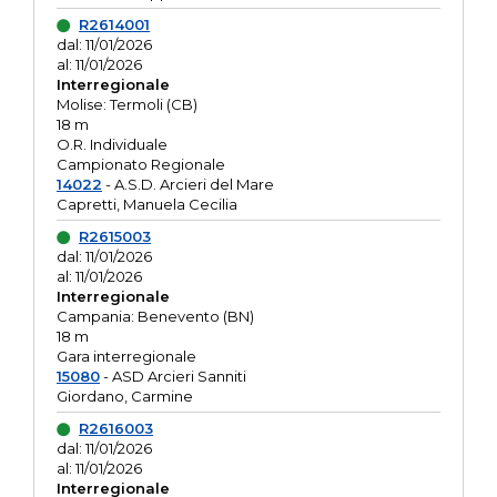
R2614001
dal: 11/01/2026
al: 11/01/2026
Interregionale
Molise: Termoli (CB)
18 m
O.R. Individuale
Campionato Regionale
14022
- A.S.D. Arcieri del Mare
Capretti, Manuela Cecilia
R2615003
dal: 11/01/2026
al: 11/01/2026
Interregionale
Campania: Benevento (BN)
18 m
Gara interregionale
15080
- ASD Arcieri Sanniti
Giordano, Carmine
R2616003
dal: 11/01/2026
al: 11/01/2026
Interregionale