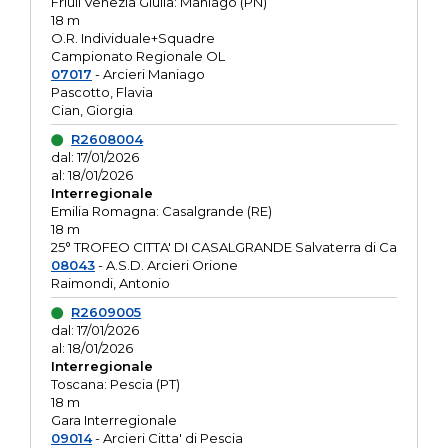
Friuli Venezia Giulia: Maniago (PN)
18 m
O.R. Individuale+Squadre
Campionato Regionale OL
07017
- Arcieri Maniago
Pascotto, Flavia
Cian, Giorgia
R2608004
dal: 17/01/2026
al: 18/01/2026
Interregionale
Emilia Romagna: Casalgrande (RE)
18 m
25° TROFEO CITTA' DI CASALGRANDE Salvaterra di Ca
08043
- A.S.D. Arcieri Orione
Raimondi, Antonio
R2609005
dal: 17/01/2026
al: 18/01/2026
Interregionale
Toscana: Pescia (PT)
18 m
Gara Interregionale
09014
- Arcieri Citta' di Pescia