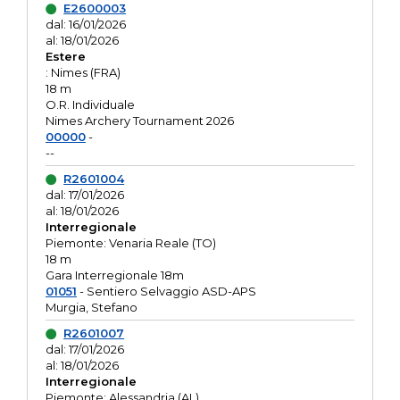
E2600003
dal: 16/01/2026
al: 18/01/2026
Estere
: Nimes (FRA)
18 m
O.R. Individuale
Nimes Archery Tournament 2026
00000
-
--
R2601004
dal: 17/01/2026
al: 18/01/2026
Interregionale
Piemonte: Venaria Reale (TO)
18 m
Gara Interregionale 18m
01051
- Sentiero Selvaggio ASD-APS
Murgia, Stefano
R2601007
dal: 17/01/2026
al: 18/01/2026
Interregionale
Piemonte: Alessandria (AL)