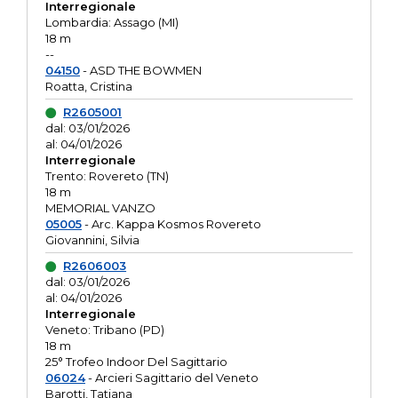
Interregionale
Lombardia: Assago (MI)
18 m
--
04150
- ASD THE BOWMEN
Roatta, Cristina
R2605001
dal: 03/01/2026
al: 04/01/2026
Interregionale
Trento: Rovereto (TN)
18 m
MEMORIAL VANZO
05005
- Arc. Kappa Kosmos Rovereto
Giovannini, Silvia
R2606003
dal: 03/01/2026
al: 04/01/2026
Interregionale
Veneto: Tribano (PD)
18 m
25° Trofeo Indoor Del Sagittario
06024
- Arcieri Sagittario del Veneto
Barotti, Tatiana