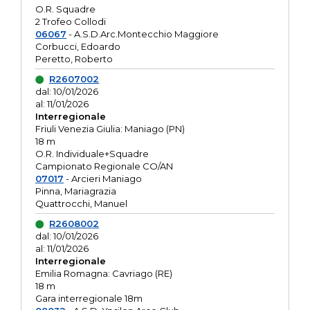
O.R. Squadre
2 Trofeo Collodi
06067
- A.S.D.Arc.Montecchio Maggiore
Corbucci, Edoardo
Peretto, Roberto
R2607002
dal: 10/01/2026
al: 11/01/2026
Interregionale
Friuli Venezia Giulia: Maniago (PN)
18 m
O.R. Individuale+Squadre
Campionato Regionale CO/AN
07017
- Arcieri Maniago
Pinna, Mariagrazia
Quattrocchi, Manuel
R2608002
dal: 10/01/2026
al: 11/01/2026
Interregionale
Emilia Romagna: Cavriago (RE)
18 m
Gara interregionale 18m