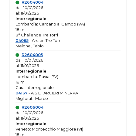
R2604004
dal: 10/01/2026
al: 11/01/2026
Interregionale
Lombardia: Cardano al Campo (VA)
18 m
8° Challenge Tre Torri
04065
- Arcieri Tre Torri
Melone, Fabio
R2604005
dal: 10/01/2026
al: 11/01/2026
Interregionale
Lombardia: Pavia (PV)
18 m
Gara Interregionale
04137
- A.S.D. ARCIERI MINERVA
Migliorati, Marco
R2606004
dal: 10/01/2026
al: 11/01/2026
Interregionale
Veneto: Montecchio Maggiore (VI)
18 m