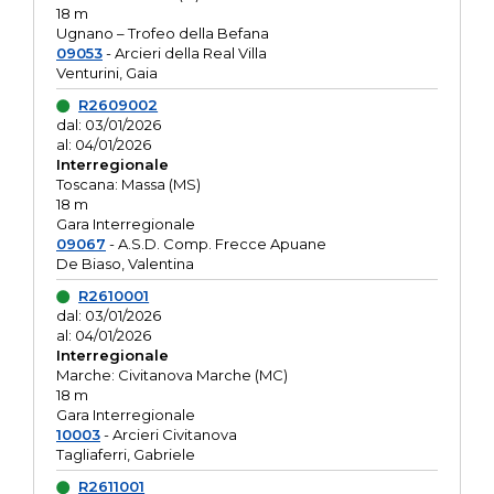
18 m
Ugnano – Trofeo della Befana
09053
- Arcieri della Real Villa
Venturini, Gaia
R2609002
dal: 03/01/2026
al: 04/01/2026
Interregionale
Toscana: Massa (MS)
18 m
Gara Interregionale
09067
- A.S.D. Comp. Frecce Apuane
De Biaso, Valentina
R2610001
dal: 03/01/2026
al: 04/01/2026
Interregionale
Marche: Civitanova Marche (MC)
18 m
Gara Interregionale
10003
- Arcieri Civitanova
Tagliaferri, Gabriele
R2611001