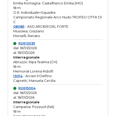
Emilia Romagna: Castelfranco Emilia (MO)
18 m
O.R. Individuale+Squadre
Campionato Regionale Arco Nudo TROFEO CITTA' DI
C
08085
- ASD ARCIERI DEL FORTE
Musolesi, Graziano
Morselli, Renato
R2613035
dal: 18/01/2026
al: 18/01/2026
Interregionale
Abruzzo: Ripa Teatina (CH)
18 m
Memorial Lorena Ridolfi
13014
- Arcieri Il Delfino
Capretti, Manuela Cecilia
R2615004
dal: 18/01/2026
al: 18/01/2026
Interregionale
Campania: Pozzuoli (NA)
18 m