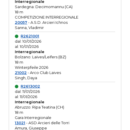
Interregionale
Sardegna: Decimomannu (CA)
18 m
COMPETIZIONE INTERREGIONALE
20057
- A.S.D. Arcieri Ichnos
Sanna, Vladimir
R2621001
dal: 10/01/2026
al: 10/01/2026
Interregionale
Bolzano: Laives/Leifers (BZ)
18 m
Winterpfeile 2026
21002
- Arco Club Laives
Singh, Daya
R2613002
dal: 11/01/2026
al: 11/01/2026
Interregionale
Abruzzo: Ripa Teatina (CH)
18 m
Gara Interregionale
13021
- ASD Arcieri delle Torri
Amura, Giuseppe