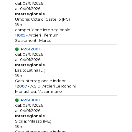
dal: 03/01/2026
al: 04/01/2026
Interregionale
Umbria: Città di Castello (PG)
18 m
competizione interregionale
11005
- Arcieri Tifernum
Sparamonti, Marco
R2612001
dal: 03/01/2026
al: 04/01/2026
Interregionale
Lazio: Latina (LT)
18 m
Gara Interregionale indoor
12007
- A.S.D. Arcieri Le Rondini
Monachesi, Massimiliano
R2619001
dal: 03/01/2026
al: 04/01/2026
Interregionale
Sicilia: Milazzo (ME)
18 m
Gara Interregionale indoor