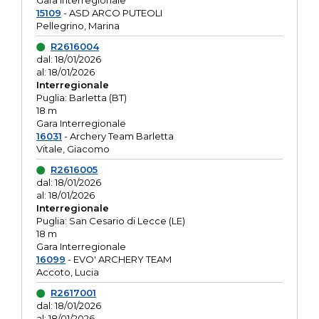
Gara interregionale
15109
- ASD ARCO PUTEOLI
Pellegrino, Marina
R2616004
dal: 18/01/2026
al: 18/01/2026
Interregionale
Puglia: Barletta (BT)
18 m
Gara Interregionale
16031
- Archery Team Barletta
Vitale, Giacomo
R2616005
dal: 18/01/2026
al: 18/01/2026
Interregionale
Puglia: San Cesario di Lecce (LE)
18 m
Gara Interregionale
16099
- EVO' ARCHERY TEAM
Accoto, Lucia
R2617001
dal: 18/01/2026
al: 18/01/2026