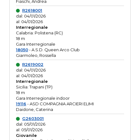
Fiaschi, Andrea
R2618001
dal: 04/01/2026
al: 04/01/2026
Interregionale
Calabria: Polistena (RC)
18 m
Gara Interregionale
18050
- A.S.D. Queen Arco Club
Giarmoleo, Rossella
R2619002
dal: 04/01/2026
al: 04/01/2026
Interregionale
Sicilia: Trapani (TP)
18 m
Gara Interregionale indoor
19116
- ASD COMPAGNIA ARCIERI ELIMI
Daidone, Caterina
G2603001
dal: 05/01/2026
al: 05/01/2026
Giovanile