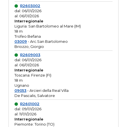
R2603002
dal: 06/01/2026
al: 06/01/2026
Interregionale
Liguria: San Bartolomeo al Mare (IM)
18 m
Trofeo Befana
03009
- Arc.San Bartolomeo
Briozzo, Giorgio
R2609003
dal: 06/01/2026
al: 06/01/2026
Interregionale
Toscana: Firenze (FI)
18 m
Ugnano
09053
- Arcieri della Real Villa
De Pascalis, Salvatore
R2601002
dal: 09/01/2026
al: 11/01/2026
Interregionale
Piemonte: Torino (TO)