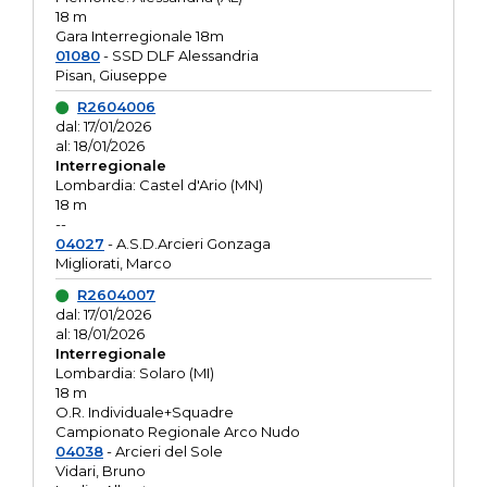
18 m
Gara Interregionale 18m
01080
- SSD DLF Alessandria
Pisan, Giuseppe
R2604006
dal: 17/01/2026
al: 18/01/2026
Interregionale
Lombardia: Castel d'Ario (MN)
18 m
--
04027
- A.S.D.Arcieri Gonzaga
Migliorati, Marco
R2604007
dal: 17/01/2026
al: 18/01/2026
Interregionale
Lombardia: Solaro (MI)
18 m
O.R. Individuale+Squadre
Campionato Regionale Arco Nudo
04038
- Arcieri del Sole
Vidari, Bruno