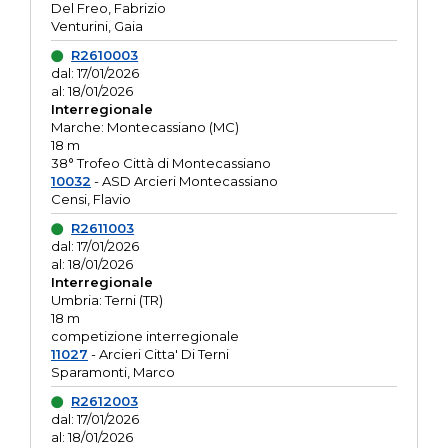
Del Freo, Fabrizio
Venturini, Gaia
R2610003
dal: 17/01/2026
al: 18/01/2026
Interregionale
Marche: Montecassiano (MC)
18 m
38° Trofeo Città di Montecassiano
10032
- ASD Arcieri Montecassiano
Censi, Flavio
R2611003
dal: 17/01/2026
al: 18/01/2026
Interregionale
Umbria: Terni (TR)
18 m
competizione interregionale
11027
- Arcieri Citta' Di Terni
Sparamonti, Marco
R2612003
dal: 17/01/2026
al: 18/01/2026