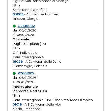
Liguria: San Bartolomeo al Mare (IM)
18 m
Aspettando la Befana
03009
- Arc.San Bartolomeo
Briozzo, Giorgio
G2616002
dal: 06/01/2026
al: 06/01/2026
Giovanile
Puglia: Crispiano (TA)
18 m
O.R. Individuale
Gara Interregionale
16028
- A.D. Arcieri dello Jonio
D'ambrogio, Gabriele
R2601005
dal: 06/01/2026
al: 06/01/2026
Interregionale
Piemonte: Rosta (TO)
18 m
Gara Interregionale 18m - Riservato Arco Olimpico
01018
- A.S.D. Arcieri delle Alpi
Merlo, Francesco