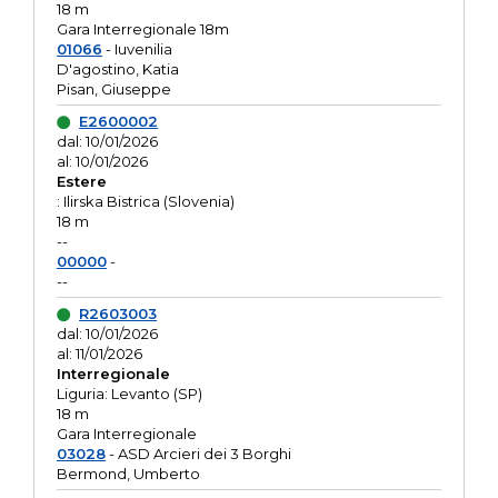
18 m
Gara Interregionale 18m
01066
- Iuvenilia
D'agostino, Katia
Pisan, Giuseppe
E2600002
dal: 10/01/2026
al: 10/01/2026
Estere
: Ilirska Bistrica (Slovenia)
18 m
--
00000
-
--
R2603003
dal: 10/01/2026
al: 11/01/2026
Interregionale
Liguria: Levanto (SP)
18 m
Gara Interregionale
03028
- ASD Arcieri dei 3 Borghi
Bermond, Umberto