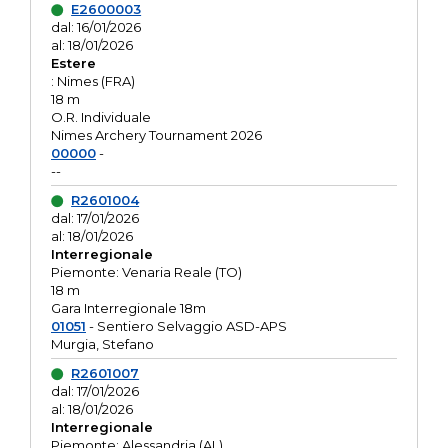
E2600003
dal: 16/01/2026
al: 18/01/2026
Estere
: Nimes (FRA)
18 m
O.R. Individuale
Nimes Archery Tournament 2026
00000
-
--
R2601004
dal: 17/01/2026
al: 18/01/2026
Interregionale
Piemonte: Venaria Reale (TO)
18 m
Gara Interregionale 18m
01051
- Sentiero Selvaggio ASD-APS
Murgia, Stefano
R2601007
dal: 17/01/2026
al: 18/01/2026
Interregionale
Piemonte: Alessandria (AL)