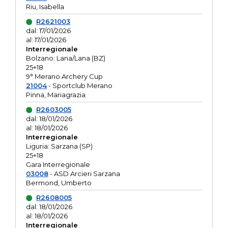
Riu, Isabella
R2621003
dal: 17/01/2026
al: 17/01/2026
Interregionale
Bolzano: Lana/Lana (BZ)
25+18
9° Merano Archery Cup
21004
- Sportclub Merano
Pinna, Mariagrazia
R2603005
dal: 18/01/2026
al: 18/01/2026
Interregionale
Liguria: Sarzana (SP)
25+18
Gara Interregionale
03008
- ASD Arcieri Sarzana
Bermond, Umberto
R2608005
dal: 18/01/2026
al: 18/01/2026
Interregionale