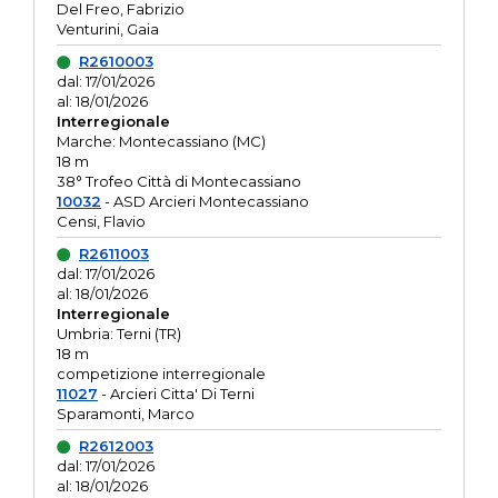
Del Freo, Fabrizio
Venturini, Gaia
R2610003
dal: 17/01/2026
al: 18/01/2026
Interregionale
Marche: Montecassiano (MC)
18 m
38° Trofeo Città di Montecassiano
10032
- ASD Arcieri Montecassiano
Censi, Flavio
R2611003
dal: 17/01/2026
al: 18/01/2026
Interregionale
Umbria: Terni (TR)
18 m
competizione interregionale
11027
- Arcieri Citta' Di Terni
Sparamonti, Marco
R2612003
dal: 17/01/2026
al: 18/01/2026