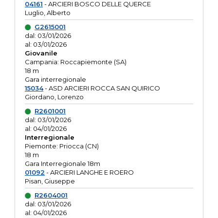
04161
- ARCIERI BOSCO DELLE QUERCE
Luglio, Alberto
G2615001
dal: 03/01/2026
al: 03/01/2026
Giovanile
Campania: Roccapiemonte (SA)
18 m
Gara interregionale
15034
- ASD ARCIERI ROCCA SAN QUIRICO
Giordano, Lorenzo
R2601001
dal: 03/01/2026
al: 04/01/2026
Interregionale
Piemonte: Priocca (CN)
18 m
Gara Interregionale 18m
01092
- ARCIERI LANGHE E ROERO
Pisan, Giuseppe
R2604001
dal: 03/01/2026
al: 04/01/2026