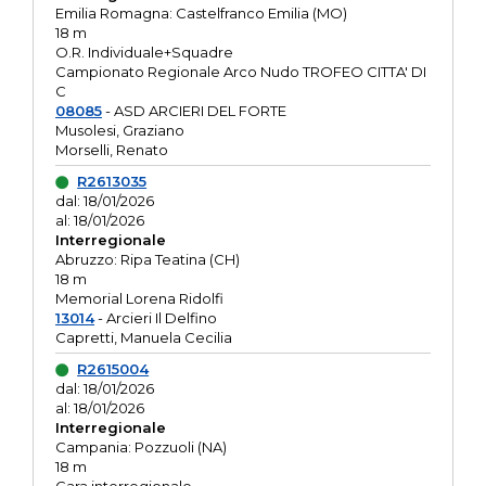
Emilia Romagna: Castelfranco Emilia (MO)
18 m
O.R. Individuale+Squadre
Campionato Regionale Arco Nudo TROFEO CITTA' DI
C
08085
- ASD ARCIERI DEL FORTE
Musolesi, Graziano
Morselli, Renato
R2613035
dal: 18/01/2026
al: 18/01/2026
Interregionale
Abruzzo: Ripa Teatina (CH)
18 m
Memorial Lorena Ridolfi
13014
- Arcieri Il Delfino
Capretti, Manuela Cecilia
R2615004
dal: 18/01/2026
al: 18/01/2026
Interregionale
Campania: Pozzuoli (NA)
18 m