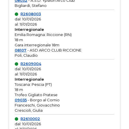
08032
- A.S.D. Ypsilon Arco Club
Bigliardi, Stefano
R2608003
dal: 10/01/2026
al: 11/01/2026
Interregionale
Emilia Romagna: Riccione (RN)
18 m
Gara interregionale 18m
08107
- ASD ARCO CLUB RICCIONE
Poli, Claudio
R2609004
dal: 10/01/2026
al: 11/01/2026
Interregionale
Toscana: Pescia (PT)
18 m
Trofeo Gigliato Pratese
09035
- Borgo al Cornio
Franceschi, Giovacchino
Crescioli, Giulia
R2610002
dal: 10/01/2026