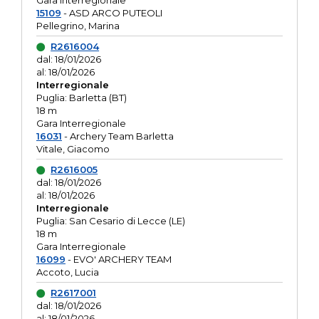
Gara interregionale
15109
- ASD ARCO PUTEOLI
Pellegrino, Marina
R2616004
dal: 18/01/2026
al: 18/01/2026
Interregionale
Puglia: Barletta (BT)
18 m
Gara Interregionale
16031
- Archery Team Barletta
Vitale, Giacomo
R2616005
dal: 18/01/2026
al: 18/01/2026
Interregionale
Puglia: San Cesario di Lecce (LE)
18 m
Gara Interregionale
16099
- EVO' ARCHERY TEAM
Accoto, Lucia
R2617001
dal: 18/01/2026
al: 18/01/2026