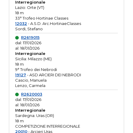
Interregionale
Lazio: Orte (VT)
18 m
33° Trofeo Hortinae Classes
12032
- A.S.D. Arc.HortinaeClasses
Sordi, Stefano
R2619015
dal: 17/01/2026
al: 18/01/2026
Interregionale
Sicilia: Milazzo (ME)
18 m
9° Trofeo dei Nebrodi
19127
- ASD ARCIERI DEI NEBRODI
Cascio, Manuela
Lenzo, Carmela
R2620003
dal: 17/01/2026
al: 18/01/2026
Interregionale
Sardegna: Uras (OR)
18 m
COMPETIZIONE INTERREGIONALE
20010
- Arcieri Uras