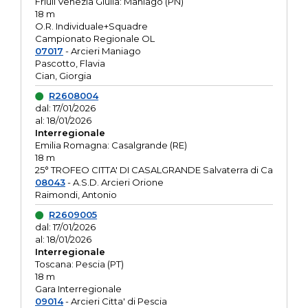
Friuli Venezia Giulia: Maniago (PN)
18 m
O.R. Individuale+Squadre
Campionato Regionale OL
07017
- Arcieri Maniago
Pascotto, Flavia
Cian, Giorgia
R2608004
dal: 17/01/2026
al: 18/01/2026
Interregionale
Emilia Romagna: Casalgrande (RE)
18 m
25° TROFEO CITTA' DI CASALGRANDE Salvaterra di Ca
08043
- A.S.D. Arcieri Orione
Raimondi, Antonio
R2609005
dal: 17/01/2026
al: 18/01/2026
Interregionale
Toscana: Pescia (PT)
18 m
Gara Interregionale
09014
- Arcieri Citta' di Pescia