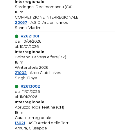
Interregionale
Sardegna: Decimomannu (CA)
18 m
COMPETIZIONE INTERREGIONALE
20057
- A.S.D. Arcieri Ichnos
Sanna, Vladimir
R2621001
dal: 10/01/2026
al: 10/01/2026
Interregionale
Bolzano: Laives/Leifers (BZ)
18 m
Winterpfeile 2026
21002
- Arco Club Laives
Singh, Daya
R2613002
dal: 11/01/2026
al: 11/01/2026
Interregionale
Abruzzo: Ripa Teatina (CH)
18 m
Gara Interregionale
13021
- ASD Arcieri delle Torri
Amura, Giuseppe