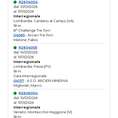
R2604004
dal: 10/01/2026
al: 11/01/2026
Interregionale
Lombardia: Cardano al Campo (VA)
18 m
8° Challenge Tre Torri
04065
- Arcieri Tre Torri
Melone, Fabio
R2604005
dal: 10/01/2026
al: 11/01/2026
Interregionale
Lombardia: Pavia (PV)
18 m
Gara Interregionale
04137
- A.S.D. ARCIERI MINERVA
Migliorati, Marco
R2606004
dal: 10/01/2026
al: 11/01/2026
Interregionale
Veneto: Montecchio Maggiore (VI)
18 m