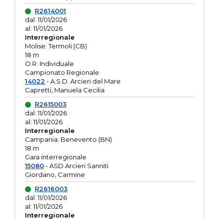
R2614001
dal: 11/01/2026
al: 11/01/2026
Interregionale
Molise: Termoli (CB)
18 m
O.R. Individuale
Campionato Regionale
14022
- A.S.D. Arcieri del Mare
Capretti, Manuela Cecilia
R2615003
dal: 11/01/2026
al: 11/01/2026
Interregionale
Campania: Benevento (BN)
18 m
Gara interregionale
15080
- ASD Arcieri Sanniti
Giordano, Carmine
R2616003
dal: 11/01/2026
al: 11/01/2026
Interregionale