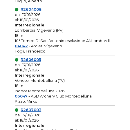
Luglio, Alberto
R2604008
dal: 17/01/2026
al: 18/01/2026
Interregionale
Lombardia: Vigevano (PV)
18 m
10° Torneo Di Sant'antonio esclusione AN lombardi
04042
- Arcieri Vigevano
Fogli, Francesco
R2606005
dal: 17/01/2026
al: 18/01/2026
Interregionale
Veneto: Montebelluna (TV)
18 m
Indoor Montebelluna 2026
06047
- ASD Archery Club Montebelluna
Pizzo, Mirko
R2607003
dal: 17/01/2026
al: 18/01/2026
Interregionale