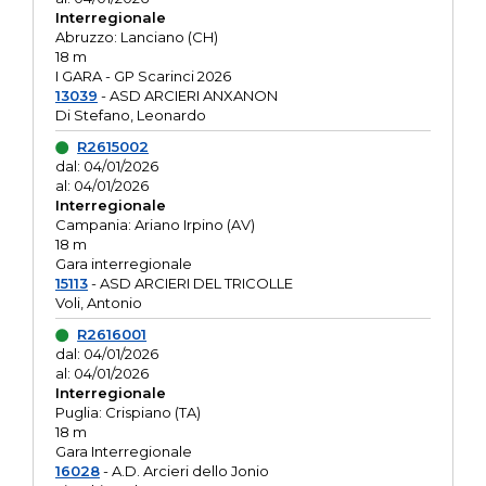
Interregionale
Abruzzo: Lanciano (CH)
18 m
I GARA - GP Scarinci 2026
13039
- ASD ARCIERI ANXANON
Di Stefano, Leonardo
R2615002
dal: 04/01/2026
al: 04/01/2026
Interregionale
Campania: Ariano Irpino (AV)
18 m
Gara interregionale
15113
- ASD ARCIERI DEL TRICOLLE
Voli, Antonio
R2616001
dal: 04/01/2026
al: 04/01/2026
Interregionale
Puglia: Crispiano (TA)
18 m
Gara Interregionale
16028
- A.D. Arcieri dello Jonio