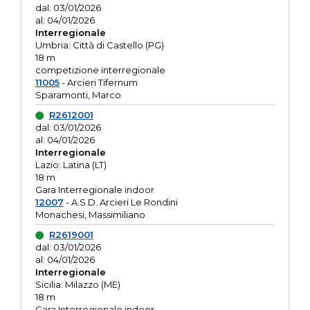
dal: 03/01/2026
al: 04/01/2026
Interregionale
Umbria: Città di Castello (PG)
18 m
competizione interregionale
11005
- Arcieri Tifernum
Sparamonti, Marco
R2612001
dal: 03/01/2026
al: 04/01/2026
Interregionale
Lazio: Latina (LT)
18 m
Gara Interregionale indoor
12007
- A.S.D. Arcieri Le Rondini
Monachesi, Massimiliano
R2619001
dal: 03/01/2026
al: 04/01/2026
Interregionale
Sicilia: Milazzo (ME)
18 m
Gara Interregionale indoor