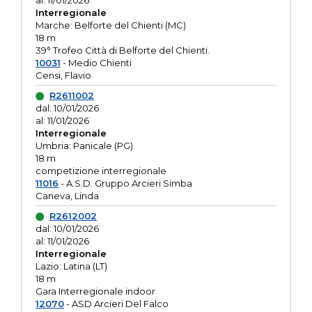
al: 11/01/2026
Interregionale
Marche: Belforte del Chienti (MC)
18 m
39° Trofeo Città di Belforte del Chienti.
10031
- Medio Chienti
Censi, Flavio
R2611002
dal: 10/01/2026
al: 11/01/2026
Interregionale
Umbria: Panicale (PG)
18 m
competizione interregionale
11016
- A.S.D. Gruppo Arcieri Simba
Caneva, Linda
R2612002
dal: 10/01/2026
al: 11/01/2026
Interregionale
Lazio: Latina (LT)
18 m
Gara Interregionale indoor
12070
- ASD Arcieri Del Falco