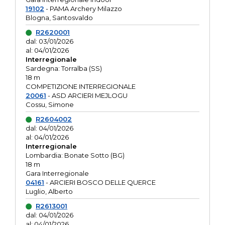
19102
- PAMA Archery Milazzo
Blogna, Santosvaldo
R2620001
dal: 03/01/2026
al: 04/01/2026
Interregionale
Sardegna: Torralba (SS)
18 m
COMPETIZIONE INTERREGIONALE
20061
- ASD ARCIERI MEJLOGU
Cossu, Simone
R2604002
dal: 04/01/2026
al: 04/01/2026
Interregionale
Lombardia: Bonate Sotto (BG)
18 m
Gara Interregionale
04161
- ARCIERI BOSCO DELLE QUERCE
Luglio, Alberto
R2613001
dal: 04/01/2026
al: 04/01/2026