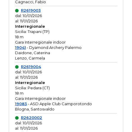
Cagnacci, Fabio
R2619003
dal: 10/01/2026
al: 11/01/2026
Interregionale
Sicilia: Trapani (TP)
18 m
Gara Interregionale indoor
19041
- Dyamond Archery Palermo
Daidone, Caterina
Lenzo, Carmela
R2619004
dal: 10/01/2026
al: 11/01/2026
Interregionale
Sicilia: Pedara (CT)
18 m
Gara Interregionale indoor
19083
- ASD Apple Club Camporotondo
Blogna, Santosvaldo
R2620002
dal: 10/01/2026
al: 11/01/2026