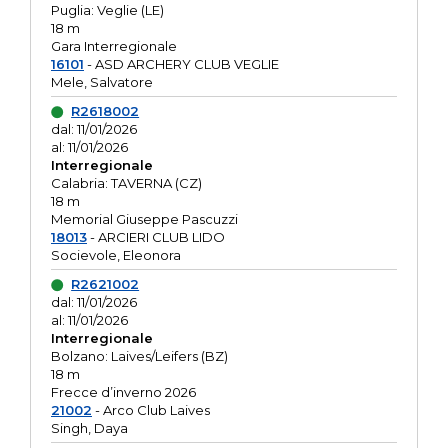
Puglia: Veglie (LE)
18 m
Gara Interregionale
16101
- ASD ARCHERY CLUB VEGLIE
Mele, Salvatore
R2618002
dal: 11/01/2026
al: 11/01/2026
Interregionale
Calabria: TAVERNA (CZ)
18 m
Memorial Giuseppe Pascuzzi
18013
- ARCIERI CLUB LIDO
Socievole, Eleonora
R2621002
dal: 11/01/2026
al: 11/01/2026
Interregionale
Bolzano: Laives/Leifers (BZ)
18 m
Frecce d’inverno 2026
21002
- Arco Club Laives
Singh, Daya