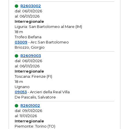
R2603002
dal: 06/01/2026
al: 06/01/2026
Interregionale
Liguria: San Bartolomeo al Mare (IM)
18 m
Trofeo Befana
03009
- Arc.San Bartolomeo
Briozzo, Giorgio
R2609003
dal: 06/01/2026
al: 06/01/2026
Interregionale
Toscana: Firenze (FI)
18 m
Ugnano
09053
- Arcieri della Real Villa
De Pascalis, Salvatore
R2601002
dal: 09/01/2026
al: 11/01/2026
Interregionale
Piemonte: Torino (TO)