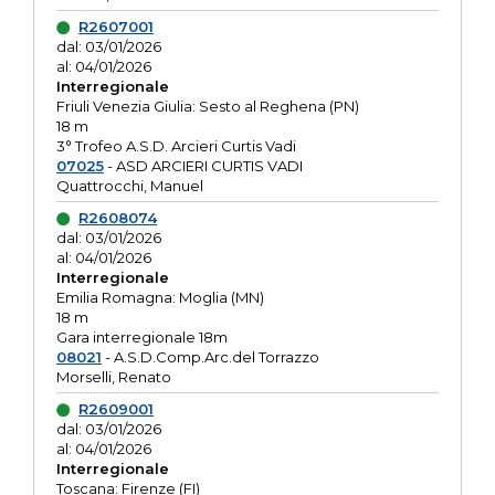
R2607001
dal: 03/01/2026
al: 04/01/2026
Interregionale
Friuli Venezia Giulia: Sesto al Reghena (PN)
18 m
3° Trofeo A.S.D. Arcieri Curtis Vadi
07025
- ASD ARCIERI CURTIS VADI
Quattrocchi, Manuel
R2608074
dal: 03/01/2026
al: 04/01/2026
Interregionale
Emilia Romagna: Moglia (MN)
18 m
Gara interregionale 18m
08021
- A.S.D.Comp.Arc.del Torrazzo
Morselli, Renato
R2609001
dal: 03/01/2026
al: 04/01/2026
Interregionale
Toscana: Firenze (FI)