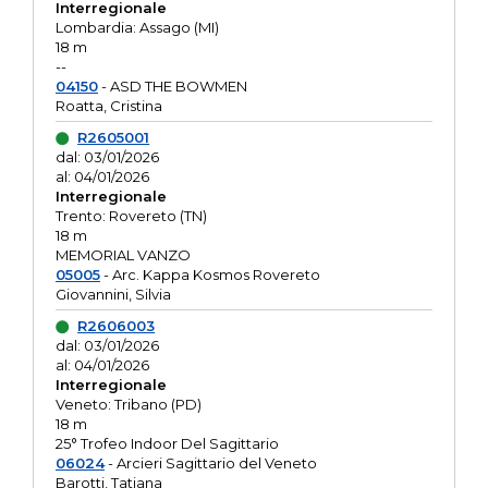
Interregionale
Lombardia: Assago (MI)
18 m
--
04150
- ASD THE BOWMEN
Roatta, Cristina
R2605001
dal: 03/01/2026
al: 04/01/2026
Interregionale
Trento: Rovereto (TN)
18 m
MEMORIAL VANZO
05005
- Arc. Kappa Kosmos Rovereto
Giovannini, Silvia
R2606003
dal: 03/01/2026
al: 04/01/2026
Interregionale
Veneto: Tribano (PD)
18 m
25° Trofeo Indoor Del Sagittario
06024
- Arcieri Sagittario del Veneto
Barotti, Tatiana