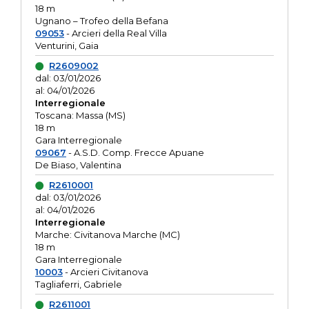
18 m
Ugnano – Trofeo della Befana
09053
- Arcieri della Real Villa
Venturini, Gaia
R2609002
dal: 03/01/2026
al: 04/01/2026
Interregionale
Toscana: Massa (MS)
18 m
Gara Interregionale
09067
- A.S.D. Comp. Frecce Apuane
De Biaso, Valentina
R2610001
dal: 03/01/2026
al: 04/01/2026
Interregionale
Marche: Civitanova Marche (MC)
18 m
Gara Interregionale
10003
- Arcieri Civitanova
Tagliaferri, Gabriele
R2611001