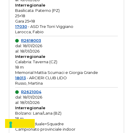
Interregionale
Basilicata: Paterno (PZ)
25+18
Gara 25+18
17030
- ASD Tre Torri Viggiano
Larocca, Fabio
R2618003
dal: 18/01/2026
al: 18/01/2026
Interregionale
Calabria: Taverna (CZ)
18 m
Memorial Mattia Scumaci e Giorgia Grande
18013
- ARCIERI CLUB LIDO
Russo, Martina
R2621004
dal: 18/01/2026
al: 18/01/2026
Interregionale
Bolzano: Lana/Lana (BZ)
18 m
O.R. Individuale+Squadre
Campionato provinciale indoor