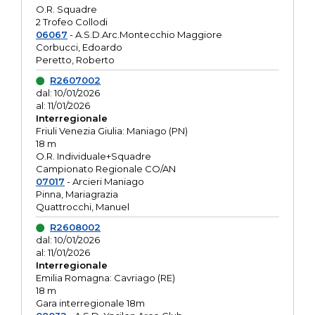
O.R. Squadre
2 Trofeo Collodi
06067
- A.S.D.Arc.Montecchio Maggiore
Corbucci, Edoardo
Peretto, Roberto
R2607002
dal: 10/01/2026
al: 11/01/2026
Interregionale
Friuli Venezia Giulia: Maniago (PN)
18 m
O.R. Individuale+Squadre
Campionato Regionale CO/AN
07017
- Arcieri Maniago
Pinna, Mariagrazia
Quattrocchi, Manuel
R2608002
dal: 10/01/2026
al: 11/01/2026
Interregionale
Emilia Romagna: Cavriago (RE)
18 m
Gara interregionale 18m