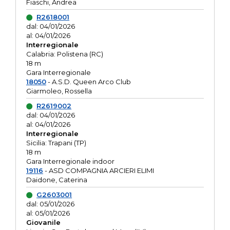
Fiaschi, Andrea
R2618001
dal: 04/01/2026
al: 04/01/2026
Interregionale
Calabria: Polistena (RC)
18 m
Gara Interregionale
18050
- A.S.D. Queen Arco Club
Giarmoleo, Rossella
R2619002
dal: 04/01/2026
al: 04/01/2026
Interregionale
Sicilia: Trapani (TP)
18 m
Gara Interregionale indoor
19116
- ASD COMPAGNIA ARCIERI ELIMI
Daidone, Caterina
G2603001
dal: 05/01/2026
al: 05/01/2026
Giovanile