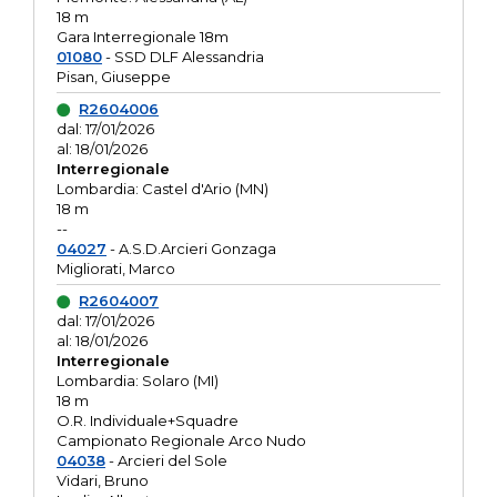
18 m
Gara Interregionale 18m
01080
- SSD DLF Alessandria
Pisan, Giuseppe
R2604006
dal: 17/01/2026
al: 18/01/2026
Interregionale
Lombardia: Castel d'Ario (MN)
18 m
--
04027
- A.S.D.Arcieri Gonzaga
Migliorati, Marco
R2604007
dal: 17/01/2026
al: 18/01/2026
Interregionale
Lombardia: Solaro (MI)
18 m
O.R. Individuale+Squadre
Campionato Regionale Arco Nudo
04038
- Arcieri del Sole
Vidari, Bruno