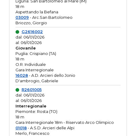
Liguria: San Bartolomeo al Mare (IM)
18 m
Aspettando la Befana
03009
- Arc.San Bartolomeo
Briozzo, Giorgio
G2616002
dal: 06/01/2026
al: 06/01/2026
Giovanile
Puglia: Crispiano (TA)
18 m
O.R. Individuale
Gara Interregionale
16028
- A.D. Arcieri dello Jonio
D'ambrogio, Gabriele
R2601005
dal: 06/01/2026
al: 06/01/2026
Interregionale
Piemonte: Rosta (TO)
18 m
Gara Interregionale 18m - Riservato Arco Olimpico
01018
- A.S.D. Arcieri delle Alpi
Merlo, Francesco