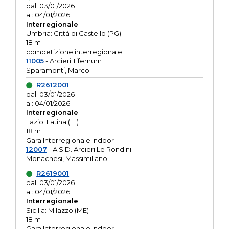
dal: 03/01/2026
al: 04/01/2026
Interregionale
Umbria: Città di Castello (PG)
18 m
competizione interregionale
11005
- Arcieri Tifernum
Sparamonti, Marco
R2612001
dal: 03/01/2026
al: 04/01/2026
Interregionale
Lazio: Latina (LT)
18 m
Gara Interregionale indoor
12007
- A.S.D. Arcieri Le Rondini
Monachesi, Massimiliano
R2619001
dal: 03/01/2026
al: 04/01/2026
Interregionale
Sicilia: Milazzo (ME)
18 m
Gara Interregionale indoor