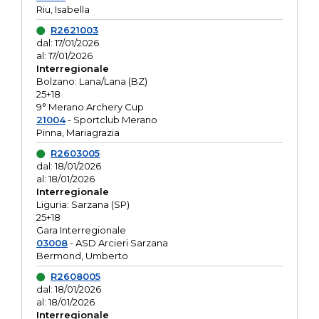
Riu, Isabella
R2621003
dal: 17/01/2026
al: 17/01/2026
Interregionale
Bolzano: Lana/Lana (BZ)
25+18
9° Merano Archery Cup
21004
- Sportclub Merano
Pinna, Mariagrazia
R2603005
dal: 18/01/2026
al: 18/01/2026
Interregionale
Liguria: Sarzana (SP)
25+18
Gara Interregionale
03008
- ASD Arcieri Sarzana
Bermond, Umberto
R2608005
dal: 18/01/2026
al: 18/01/2026
Interregionale