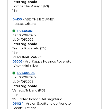
Interregionale
Lombardia: Assago (MI)
18 m
--
04150
- ASD THE BOWMEN
Roatta, Cristina
R2605001
dal: 03/01/2026
al: 04/01/2026
Interregionale
Trento: Rovereto (TN)
18 m
MEMORIAL VANZO
05005
- Arc. Kappa Kosmos Rovereto
Giovannini, Silvia
R2606003
dal: 03/01/2026
al: 04/01/2026
Interregionale
Veneto: Tribano (PD)
18 m
25° Trofeo Indoor Del Sagittario
06024
- Arcieri Sagittario del Veneto
Barotti, Tatiana