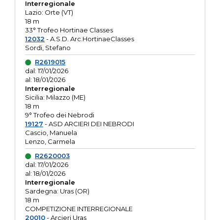
Interregionale
Lazio: Orte (VT)
18 m
33° Trofeo Hortinae Classes
12032
- A.S.D. Arc.HortinaeClasses
Sordi, Stefano
R2619015
dal: 17/01/2026
al: 18/01/2026
Interregionale
Sicilia: Milazzo (ME)
18 m
9° Trofeo dei Nebrodi
19127
- ASD ARCIERI DEI NEBRODI
Cascio, Manuela
Lenzo, Carmela
R2620003
dal: 17/01/2026
al: 18/01/2026
Interregionale
Sardegna: Uras (OR)
18 m
COMPETIZIONE INTERREGIONALE
20010
- Arcieri Uras