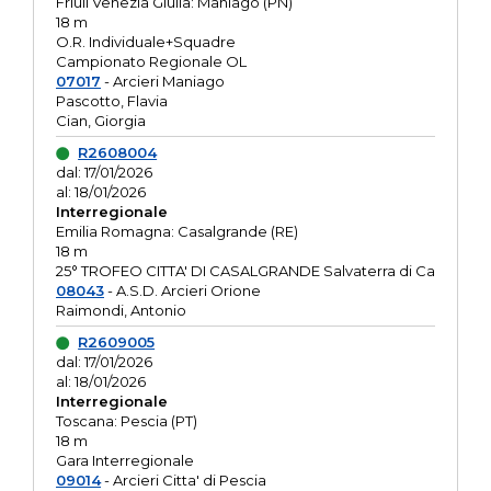
Friuli Venezia Giulia: Maniago (PN)
18 m
O.R. Individuale+Squadre
Campionato Regionale OL
07017
- Arcieri Maniago
Pascotto, Flavia
Cian, Giorgia
R2608004
dal: 17/01/2026
al: 18/01/2026
Interregionale
Emilia Romagna: Casalgrande (RE)
18 m
25° TROFEO CITTA' DI CASALGRANDE Salvaterra di Ca
08043
- A.S.D. Arcieri Orione
Raimondi, Antonio
R2609005
dal: 17/01/2026
al: 18/01/2026
Interregionale
Toscana: Pescia (PT)
18 m
Gara Interregionale
09014
- Arcieri Citta' di Pescia