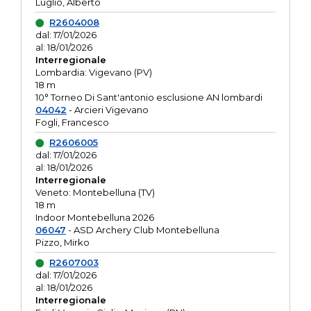
Luglio, Alberto
R2604008
dal: 17/01/2026
al: 18/01/2026
Interregionale
Lombardia: Vigevano (PV)
18 m
10° Torneo Di Sant'antonio esclusione AN lombardi
04042
- Arcieri Vigevano
Fogli, Francesco
R2606005
dal: 17/01/2026
al: 18/01/2026
Interregionale
Veneto: Montebelluna (TV)
18 m
Indoor Montebelluna 2026
06047
- ASD Archery Club Montebelluna
Pizzo, Mirko
R2607003
dal: 17/01/2026
al: 18/01/2026
Interregionale