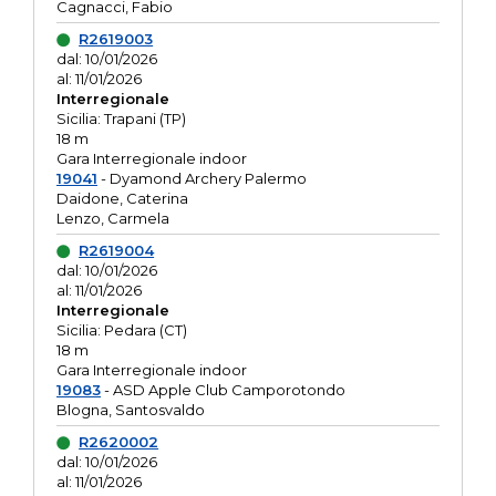
Cagnacci, Fabio
R2619003
dal: 10/01/2026
al: 11/01/2026
Interregionale
Sicilia: Trapani (TP)
18 m
Gara Interregionale indoor
19041
- Dyamond Archery Palermo
Daidone, Caterina
Lenzo, Carmela
R2619004
dal: 10/01/2026
al: 11/01/2026
Interregionale
Sicilia: Pedara (CT)
18 m
Gara Interregionale indoor
19083
- ASD Apple Club Camporotondo
Blogna, Santosvaldo
R2620002
dal: 10/01/2026
al: 11/01/2026