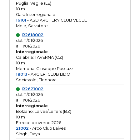
Puglia: Veglie (LE)
18 m
Gara Interregionale
16101
- ASD ARCHERY CLUB VEGLIE
Mele, Salvatore
R2618002
dal: 11/01/2026
al: 11/01/2026
Interregionale
Calabria: TAVERNA (CZ)
18 m
Memorial Giuseppe Pascuzzi
18013
- ARCIERI CLUB LIDO
Socievole, Eleonora
R2621002
dal: 11/01/2026
al: 11/01/2026
Interregionale
Bolzano: Laives/Leifers (BZ)
18 m
Frecce d’inverno 2026
21002
- Arco Club Laives
Singh, Daya