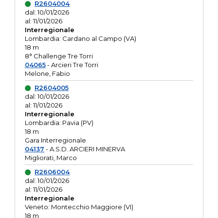
R2604004
dal: 10/01/2026
al: 11/01/2026
Interregionale
Lombardia: Cardano al Campo (VA)
18 m
8° Challenge Tre Torri
04065
- Arcieri Tre Torri
Melone, Fabio
R2604005
dal: 10/01/2026
al: 11/01/2026
Interregionale
Lombardia: Pavia (PV)
18 m
Gara Interregionale
04137
- A.S.D. ARCIERI MINERVA
Migliorati, Marco
R2606004
dal: 10/01/2026
al: 11/01/2026
Interregionale
Veneto: Montecchio Maggiore (VI)
18 m