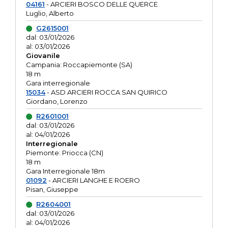
04161
- ARCIERI BOSCO DELLE QUERCE
Luglio, Alberto
G2615001
dal: 03/01/2026
al: 03/01/2026
Giovanile
Campania: Roccapiemonte (SA)
18 m
Gara interregionale
15034
- ASD ARCIERI ROCCA SAN QUIRICO
Giordano, Lorenzo
R2601001
dal: 03/01/2026
al: 04/01/2026
Interregionale
Piemonte: Priocca (CN)
18 m
Gara Interregionale 18m
01092
- ARCIERI LANGHE E ROERO
Pisan, Giuseppe
R2604001
dal: 03/01/2026
al: 04/01/2026