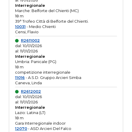
al: 11/01/2026
Interregionale
Marche: Belforte del Chienti (MC)
18 m
39° Trofeo Città di Belforte del Chienti.
10031
- Medio Chienti
Censi, Flavio
R2611002
dal: 10/01/2026
al: 11/01/2026
Interregionale
Umbria: Panicale (PG)
18 m
competizione interregionale
11016
- A.S.D. Gruppo Arcieri Simba
Caneva, Linda
R2612002
dal: 10/01/2026
al: 11/01/2026
Interregionale
Lazio: Latina (LT)
18 m
Gara Interregionale indoor
12070
- ASD Arcieri Del Falco