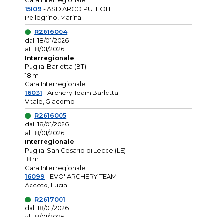
Gara interregionale
15109
- ASD ARCO PUTEOLI
Pellegrino, Marina
R2616004
dal: 18/01/2026
al: 18/01/2026
Interregionale
Puglia: Barletta (BT)
18 m
Gara Interregionale
16031
- Archery Team Barletta
Vitale, Giacomo
R2616005
dal: 18/01/2026
al: 18/01/2026
Interregionale
Puglia: San Cesario di Lecce (LE)
18 m
Gara Interregionale
16099
- EVO' ARCHERY TEAM
Accoto, Lucia
R2617001
dal: 18/01/2026
al: 18/01/2026