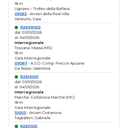
18 m
Ugnano – Trofeo della Befana
09053
- Arcieri della Real Villa
Venturini, Gaia
R2609002
dal: 03/01/2026
al: 04/01/2026
Interregionale
Toscana: Massa (MS)
18 m
Gara Interregionale
09067
- A.S.D. Comp. Frecce Apuane
De Biaso, Valentina
R2610001
dal: 03/01/2026
al: 04/01/2026
Interregionale
Marche: Civitanova Marche (MC)
18 m
Gara Interregionale
10003
- Arcieri Civitanova
Tagliaferri, Gabriele
R2611001