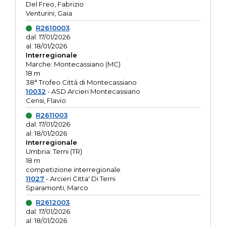
Del Freo, Fabrizio
Venturini, Gaia
R2610003
dal: 17/01/2026
al: 18/01/2026
Interregionale
Marche: Montecassiano (MC)
18 m
38° Trofeo Città di Montecassiano
10032
- ASD Arcieri Montecassiano
Censi, Flavio
R2611003
dal: 17/01/2026
al: 18/01/2026
Interregionale
Umbria: Terni (TR)
18 m
competizione interregionale
11027
- Arcieri Citta' Di Terni
Sparamonti, Marco
R2612003
dal: 17/01/2026
al: 18/01/2026