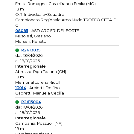
Emilia Romagna: Castelfranco Emilia (MO)
18 m
O.R. Individuale+Squadre
Campionato Regionale Arco Nudo TROFEO CITTA' DI
C
08085
- ASD ARCIERI DEL FORTE
Musolesi, Graziano
Morselli, Renato
R2613035
dal: 18/01/2026
al: 18/01/2026
Interregionale
Abruzzo: Ripa Teatina (CH)
18 m
Memorial Lorena Ridolfi
13014
- Arcieri Il Delfino
Capretti, Manuela Cecilia
R2615004
dal: 18/01/2026
al: 18/01/2026
Interregionale
Campania: Pozzuoli (NA)
18 m