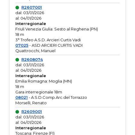
R2607001
dal: 03/01/2026
al: 04/01/2026
Interregionale
Friuli Venezia Giulia: Sesto al Reghena (PN)
18 m
3° Trofeo A.S.D. Arcieri Curtis Vadi
07025
- ASD ARCIERI CURTIS VADI
Quattrocchi, Manuel
R2608074
dal: 03/01/2026
al: 04/01/2026
Interregionale
Emilia Romagna: Moglia (MN)
18 m
Gara interregionale 18m
08021
- A.S.D.Comp.Arc.del Torrazzo
Morselli, Renato
R2609001
dal: 03/01/2026
al: 04/01/2026
Interregionale
Toscana: Firenze (FI)