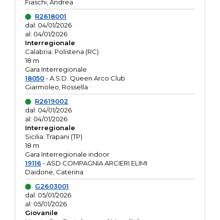
Fiaschi, Andrea
R2618001
dal: 04/01/2026
al: 04/01/2026
Interregionale
Calabria: Polistena (RC)
18 m
Gara Interregionale
18050
- A.S.D. Queen Arco Club
Giarmoleo, Rossella
R2619002
dal: 04/01/2026
al: 04/01/2026
Interregionale
Sicilia: Trapani (TP)
18 m
Gara Interregionale indoor
19116
- ASD COMPAGNIA ARCIERI ELIMI
Daidone, Caterina
G2603001
dal: 05/01/2026
al: 05/01/2026
Giovanile