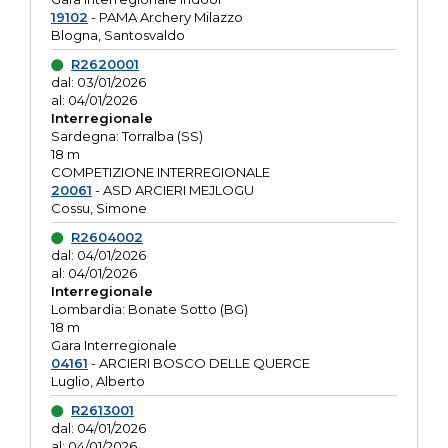
19102
- PAMA Archery Milazzo
Blogna, Santosvaldo
R2620001
dal: 03/01/2026
al: 04/01/2026
Interregionale
Sardegna: Torralba (SS)
18 m
COMPETIZIONE INTERREGIONALE
20061
- ASD ARCIERI MEJLOGU
Cossu, Simone
R2604002
dal: 04/01/2026
al: 04/01/2026
Interregionale
Lombardia: Bonate Sotto (BG)
18 m
Gara Interregionale
04161
- ARCIERI BOSCO DELLE QUERCE
Luglio, Alberto
R2613001
dal: 04/01/2026
al: 04/01/2026