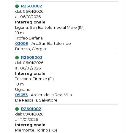
R2603002
dal: 06/01/2026
al: 06/01/2026
Interregionale
Liguria: San Bartolomeo al Mare (IM)
18 m
Trofeo Befana
03009
- Arc.San Bartolomeo
Briozzo, Giorgio
R2609003
dal: 06/01/2026
al: 06/01/2026
Interregionale
Toscana: Firenze (FI)
18 m
Ugnano
09053
- Arcieri della Real Villa
De Pascalis, Salvatore
R2601002
dal: 09/01/2026
al: 11/01/2026
Interregionale
Piemonte: Torino (TO)