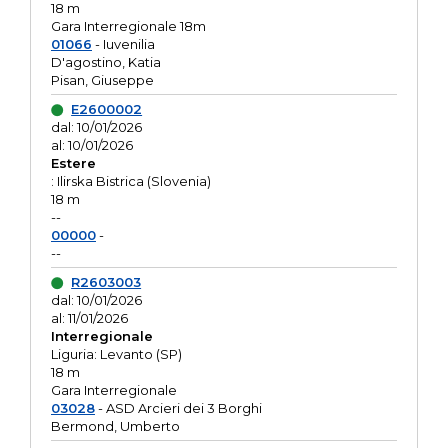
18 m
Gara Interregionale 18m
01066
- Iuvenilia
D'agostino, Katia
Pisan, Giuseppe
E2600002
dal: 10/01/2026
al: 10/01/2026
Estere
: Ilirska Bistrica (Slovenia)
18 m
--
00000
-
--
R2603003
dal: 10/01/2026
al: 11/01/2026
Interregionale
Liguria: Levanto (SP)
18 m
Gara Interregionale
03028
- ASD Arcieri dei 3 Borghi
Bermond, Umberto