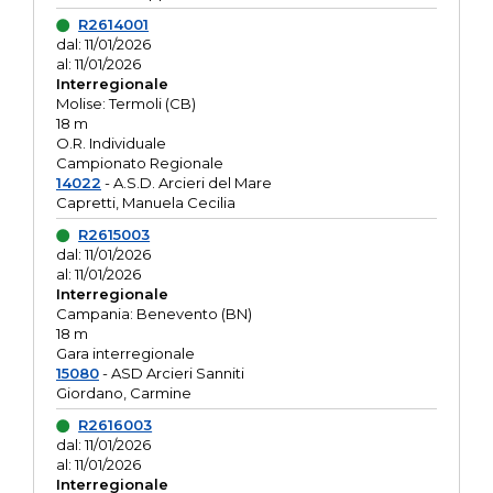
R2614001
dal: 11/01/2026
al: 11/01/2026
Interregionale
Molise: Termoli (CB)
18 m
O.R. Individuale
Campionato Regionale
14022
- A.S.D. Arcieri del Mare
Capretti, Manuela Cecilia
R2615003
dal: 11/01/2026
al: 11/01/2026
Interregionale
Campania: Benevento (BN)
18 m
Gara interregionale
15080
- ASD Arcieri Sanniti
Giordano, Carmine
R2616003
dal: 11/01/2026
al: 11/01/2026
Interregionale