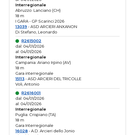
Interregionale
Abruzzo: Lanciano (CH)
18 m
I GARA - GP Scarinci 2026
13039
- ASD ARCIERI ANXANON
Di Stefano, Leonardo
R2615002
dal: 04/01/2026
al: 04/01/2026
Interregionale
Campania: Ariano Irpino (AV)
18 m
Gara interregionale
15113
- ASD ARCIERI DEL TRICOLLE
Voli, Antonio
R2616001
dal: 04/01/2026
al: 04/01/2026
Interregionale
Puglia: Crispiano (TA)
18 m
Gara Interregionale
16028
- A.D. Arcieri dello Jonio