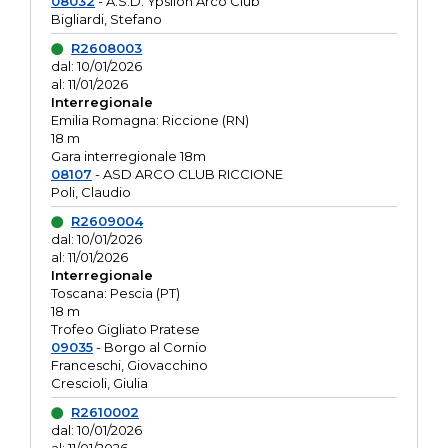
08032
- A.S.D. Ypsilon Arco Club
Bigliardi, Stefano
R2608003
dal: 10/01/2026
al: 11/01/2026
Interregionale
Emilia Romagna: Riccione (RN)
18 m
Gara interregionale 18m
08107
- ASD ARCO CLUB RICCIONE
Poli, Claudio
R2609004
dal: 10/01/2026
al: 11/01/2026
Interregionale
Toscana: Pescia (PT)
18 m
Trofeo Gigliato Pratese
09035
- Borgo al Cornio
Franceschi, Giovacchino
Crescioli, Giulia
R2610002
dal: 10/01/2026