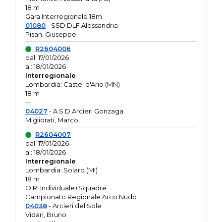
18 m
Gara Interregionale 18m
01080
- SSD DLF Alessandria
Pisan, Giuseppe
R2604006
dal: 17/01/2026
al: 18/01/2026
Interregionale
Lombardia: Castel d'Ario (MN)
18 m
--
04027
- A.S.D.Arcieri Gonzaga
Migliorati, Marco
R2604007
dal: 17/01/2026
al: 18/01/2026
Interregionale
Lombardia: Solaro (MI)
18 m
O.R. Individuale+Squadre
Campionato Regionale Arco Nudo
04038
- Arcieri del Sole
Vidari, Bruno