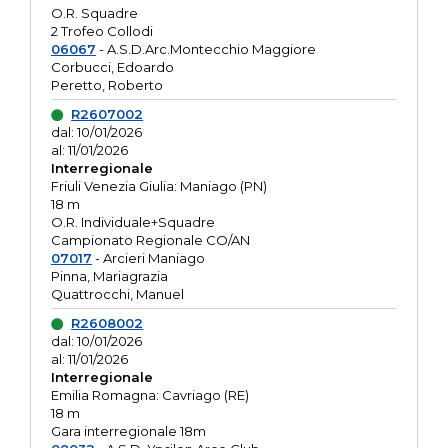
O.R. Squadre
2 Trofeo Collodi
06067
- A.S.D.Arc.Montecchio Maggiore
Corbucci, Edoardo
Peretto, Roberto
R2607002
dal: 10/01/2026
al: 11/01/2026
Interregionale
Friuli Venezia Giulia: Maniago (PN)
18 m
O.R. Individuale+Squadre
Campionato Regionale CO/AN
07017
- Arcieri Maniago
Pinna, Mariagrazia
Quattrocchi, Manuel
R2608002
dal: 10/01/2026
al: 11/01/2026
Interregionale
Emilia Romagna: Cavriago (RE)
18 m
Gara interregionale 18m