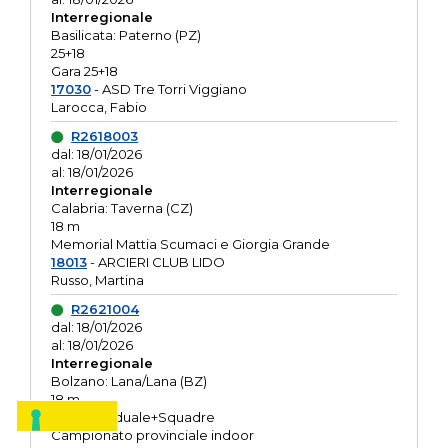
Interregionale
Basilicata: Paterno (PZ)
25+18
Gara 25+18
17030
- ASD Tre Torri Viggiano
Larocca, Fabio
R2618003
dal: 18/01/2026
al: 18/01/2026
Interregionale
Calabria: Taverna (CZ)
18 m
Memorial Mattia Scumaci e Giorgia Grande
18013
- ARCIERI CLUB LIDO
Russo, Martina
R2621004
dal: 18/01/2026
al: 18/01/2026
Interregionale
Bolzano: Lana/Lana (BZ)
18 m
O.R. Individuale+Squadre
Campionato provinciale indoor