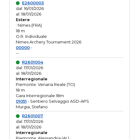
E2600003
dal: 16/01/2026
al: 18/01/2026
Estere
: Nimes (FRA)
18 m
O.R. Individuale
Nimes Archery Tournament 2026
00000
-
--
R2601004
dal: 17/01/2026
al: 18/01/2026
Interregionale
Piemonte: Venaria Reale (TO)
18 m
Gara Interregionale 18m
01051
- Sentiero Selvaggio ASD-APS
Murgia, Stefano
R2601007
dal: 17/01/2026
al: 18/01/2026
Interregionale
Piemonte: Alessandria (AL)