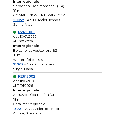
Interregionale
Sardegna: Decimomannu (CA)
18 m
COMPETIZIONE INTERREGIONALE
20057
- A.S.D. Arcieri Ichnos
Sanna, Vladimir
R2621001
dal: 10/01/2026
al: 10/01/2026
Interregionale
Bolzano: Laives/Leifers (BZ)
18 m
Winterpfeile 2026
21002
- Arco Club Laives
Singh, Daya
R2613002
dal: 11/01/2026
al: 11/01/2026
Interregionale
Abruzzo: Ripa Teatina (CH)
18 m
Gara Interregionale
13021
- ASD Arcieri delle Torri
Amura, Giuseppe