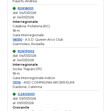
Fiaschi, Andrea
R2618001
dal: 04/01/2026
al: 04/01/2026
Interregionale
Calabria: Polistena (RC)
18 m
Gara Interregionale
18050
- A.S.D. Queen Arco Club
Giarmoleo, Rossella
R2619002
dal: 04/01/2026
al: 04/01/2026
Interregionale
Sicilia: Trapani (TP)
18 m
Gara Interregionale indoor
19116
- ASD COMPAGNIA ARCIERI ELIMI
Daidone, Caterina
G2603001
dal: 05/01/2026
al: 05/01/2026
Giovanile