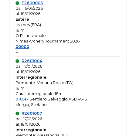
E2600003
dal: 16/01/2026
al: 18/01/2026
Estere
: Nimes (FRA)
18 m
O.R. Individuale
Nimes Archery Tournament 2026
00000
-
--
R2601004
dal: 17/01/2026
al: 18/01/2026
Interregionale
Piemonte: Venaria Reale (TO)
18 m
Gara Interregionale 18m
01051
- Sentiero Selvaggio ASD-APS
Murgia, Stefano
R2601007
dal: 17/01/2026
al: 18/01/2026
Interregionale
Piemonte: Alessandria (AL)