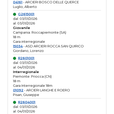
04161
- ARCIERI BOSCO DELLE QUERCE
Luglio, Alberto
G2615001
dal: 03/01/2026
al: 03/01/2026
Giovanile
Campania: Roccapiemonte (SA)
18 m
Gara interregionale
15034
- ASD ARCIERI ROCCA SAN QUIRICO
Giordano, Lorenzo
R2601001
dal: 03/01/2026
al: 04/01/2026
Interregionale
Piemonte: Priocca (CN)
18 m
Gara Interregionale 18m
01092
- ARCIERI LANGHE E ROERO
Pisan, Giuseppe
R2604001
dal: 03/01/2026
al: 04/01/2026