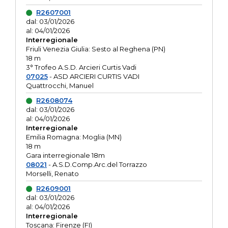
R2607001
dal: 03/01/2026
al: 04/01/2026
Interregionale
Friuli Venezia Giulia: Sesto al Reghena (PN)
18 m
3° Trofeo A.S.D. Arcieri Curtis Vadi
07025
- ASD ARCIERI CURTIS VADI
Quattrocchi, Manuel
R2608074
dal: 03/01/2026
al: 04/01/2026
Interregionale
Emilia Romagna: Moglia (MN)
18 m
Gara interregionale 18m
08021
- A.S.D.Comp.Arc.del Torrazzo
Morselli, Renato
R2609001
dal: 03/01/2026
al: 04/01/2026
Interregionale
Toscana: Firenze (FI)