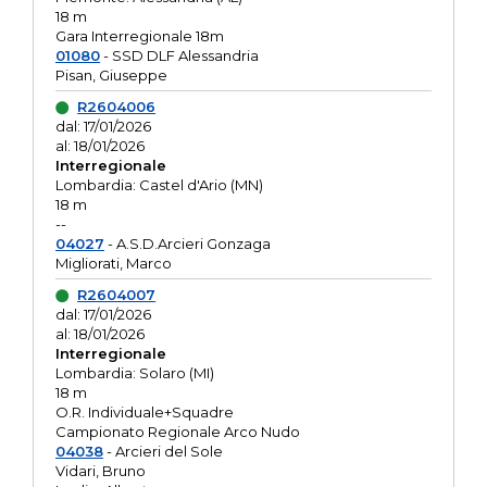
18 m
Gara Interregionale 18m
01080
- SSD DLF Alessandria
Pisan, Giuseppe
R2604006
dal: 17/01/2026
al: 18/01/2026
Interregionale
Lombardia: Castel d'Ario (MN)
18 m
--
04027
- A.S.D.Arcieri Gonzaga
Migliorati, Marco
R2604007
dal: 17/01/2026
al: 18/01/2026
Interregionale
Lombardia: Solaro (MI)
18 m
O.R. Individuale+Squadre
Campionato Regionale Arco Nudo
04038
- Arcieri del Sole
Vidari, Bruno