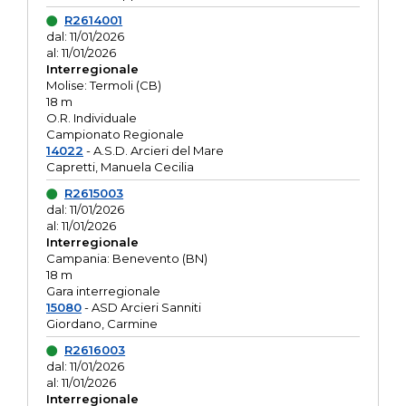
R2614001
dal: 11/01/2026
al: 11/01/2026
Interregionale
Molise: Termoli (CB)
18 m
O.R. Individuale
Campionato Regionale
14022
- A.S.D. Arcieri del Mare
Capretti, Manuela Cecilia
R2615003
dal: 11/01/2026
al: 11/01/2026
Interregionale
Campania: Benevento (BN)
18 m
Gara interregionale
15080
- ASD Arcieri Sanniti
Giordano, Carmine
R2616003
dal: 11/01/2026
al: 11/01/2026
Interregionale