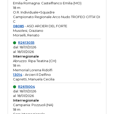
Emilia Romagna: Castelfranco Emilia (MO)
18 m
O.R. Individuale+Squadre
Campionato Regionale Arco Nudo TROFEO CITTA' DI
C
08085
- ASD ARCIERI DEL FORTE
Musolesi, Graziano
Morselli, Renato
R2613035
dal: 18/01/2026
al: 18/01/2026
Interregionale
Abruzzo: Ripa Teatina (CH)
18 m
Memorial Lorena Ridolfi
13014
- Arcieri Il Delfino
Capretti, Manuela Cecilia
R2615004
dal: 18/01/2026
al: 18/01/2026
Interregionale
Campania: Pozzuoli (NA)
18 m