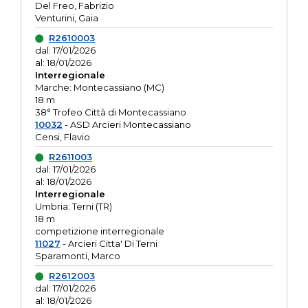
Del Freo, Fabrizio
Venturini, Gaia
R2610003
dal: 17/01/2026
al: 18/01/2026
Interregionale
Marche: Montecassiano (MC)
18 m
38° Trofeo Città di Montecassiano
10032
- ASD Arcieri Montecassiano
Censi, Flavio
R2611003
dal: 17/01/2026
al: 18/01/2026
Interregionale
Umbria: Terni (TR)
18 m
competizione interregionale
11027
- Arcieri Citta' Di Terni
Sparamonti, Marco
R2612003
dal: 17/01/2026
al: 18/01/2026