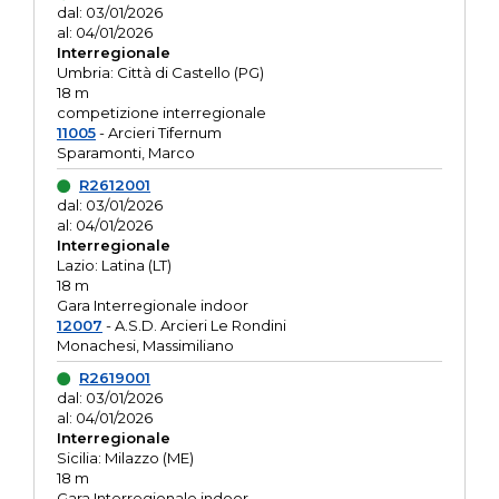
dal: 03/01/2026
al: 04/01/2026
Interregionale
Umbria: Città di Castello (PG)
18 m
competizione interregionale
11005
- Arcieri Tifernum
Sparamonti, Marco
R2612001
dal: 03/01/2026
al: 04/01/2026
Interregionale
Lazio: Latina (LT)
18 m
Gara Interregionale indoor
12007
- A.S.D. Arcieri Le Rondini
Monachesi, Massimiliano
R2619001
dal: 03/01/2026
al: 04/01/2026
Interregionale
Sicilia: Milazzo (ME)
18 m
Gara Interregionale indoor