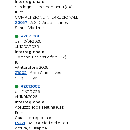
Interregionale
Sardegna: Decimomannu (CA)
18 m
COMPETIZIONE INTERREGIONALE
20057
- A.S.D. Arcieri Ichnos
Sanna, Vladimir
R2621001
dal: 10/01/2026
al: 10/01/2026
Interregionale
Bolzano: Laives/Leifers (BZ)
18 m
Winterpfeile 2026
21002
- Arco Club Laives
Singh, Daya
R2613002
dal: 11/01/2026
al: 11/01/2026
Interregionale
Abruzzo: Ripa Teatina (CH)
18 m
Gara Interregionale
13021
- ASD Arcieri delle Torri
Amura, Giuseppe