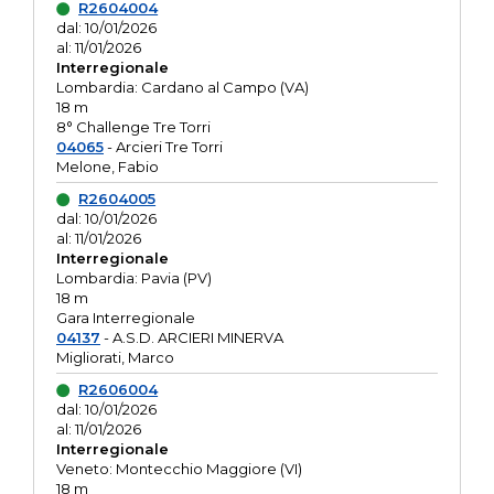
R2604004
dal: 10/01/2026
al: 11/01/2026
Interregionale
Lombardia: Cardano al Campo (VA)
18 m
8° Challenge Tre Torri
04065
- Arcieri Tre Torri
Melone, Fabio
R2604005
dal: 10/01/2026
al: 11/01/2026
Interregionale
Lombardia: Pavia (PV)
18 m
Gara Interregionale
04137
- A.S.D. ARCIERI MINERVA
Migliorati, Marco
R2606004
dal: 10/01/2026
al: 11/01/2026
Interregionale
Veneto: Montecchio Maggiore (VI)
18 m