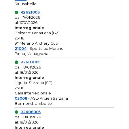
Riu, Isabella
R2621003
dal: 17/01/2026
al: 17/01/2026
Interregionale
Bolzano: Lana/Lana (BZ)
25+18
9° Merano Archery Cup
21004
- Sportclub Merano
Pinna, Mariagrazia
R2603005
dal: 18/01/2026
al: 18/01/2026
Interregionale
Liguria: Sarzana (SP)
25+18
Gara Interregionale
03008
- ASD Arcieri Sarzana
Bermond, Umberto
R2608005
dal: 18/01/2026
al: 18/01/2026
Interregionale