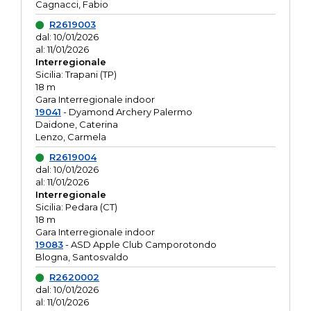
Cagnacci, Fabio
R2619003
dal: 10/01/2026
al: 11/01/2026
Interregionale
Sicilia: Trapani (TP)
18 m
Gara Interregionale indoor
19041
- Dyamond Archery Palermo
Daidone, Caterina
Lenzo, Carmela
R2619004
dal: 10/01/2026
al: 11/01/2026
Interregionale
Sicilia: Pedara (CT)
18 m
Gara Interregionale indoor
19083
- ASD Apple Club Camporotondo
Blogna, Santosvaldo
R2620002
dal: 10/01/2026
al: 11/01/2026