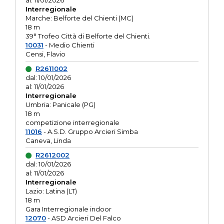
al: 11/01/2026
Interregionale
Marche: Belforte del Chienti (MC)
18 m
39° Trofeo Città di Belforte del Chienti.
10031
- Medio Chienti
Censi, Flavio
R2611002
dal: 10/01/2026
al: 11/01/2026
Interregionale
Umbria: Panicale (PG)
18 m
competizione interregionale
11016
- A.S.D. Gruppo Arcieri Simba
Caneva, Linda
R2612002
dal: 10/01/2026
al: 11/01/2026
Interregionale
Lazio: Latina (LT)
18 m
Gara Interregionale indoor
12070
- ASD Arcieri Del Falco