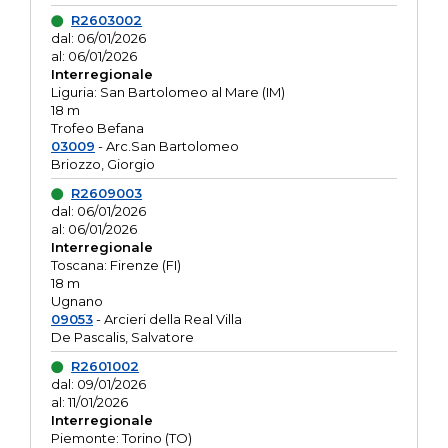
R2603002
dal: 06/01/2026
al: 06/01/2026
Interregionale
Liguria: San Bartolomeo al Mare (IM)
18 m
Trofeo Befana
03009
- Arc.San Bartolomeo
Briozzo, Giorgio
R2609003
dal: 06/01/2026
al: 06/01/2026
Interregionale
Toscana: Firenze (FI)
18 m
Ugnano
09053
- Arcieri della Real Villa
De Pascalis, Salvatore
R2601002
dal: 09/01/2026
al: 11/01/2026
Interregionale
Piemonte: Torino (TO)