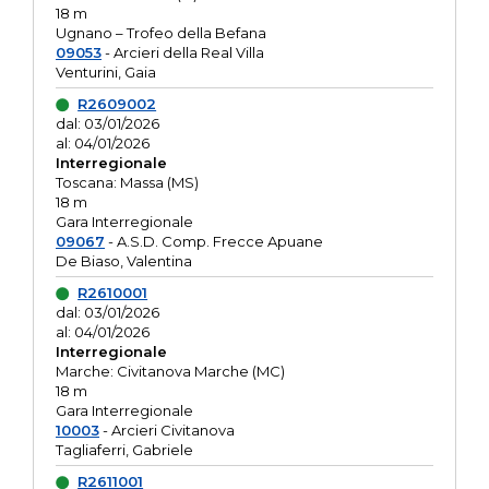
18 m
Ugnano – Trofeo della Befana
09053
- Arcieri della Real Villa
Venturini, Gaia
R2609002
dal: 03/01/2026
al: 04/01/2026
Interregionale
Toscana: Massa (MS)
18 m
Gara Interregionale
09067
- A.S.D. Comp. Frecce Apuane
De Biaso, Valentina
R2610001
dal: 03/01/2026
al: 04/01/2026
Interregionale
Marche: Civitanova Marche (MC)
18 m
Gara Interregionale
10003
- Arcieri Civitanova
Tagliaferri, Gabriele
R2611001