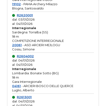
19102
- PAMA Archery Milazzo
Blogna, Santosvaldo
R2620001
dal: 03/01/2026
al: 04/01/2026
Interregionale
Sardegna: Torralba (SS)
18 m
COMPETIZIONE INTERREGIONALE
20061
- ASD ARCIERI MEJLOGU
Cossu, Simone
R2604002
dal: 04/01/2026
al: 04/01/2026
Interregionale
Lombardia: Bonate Sotto (BG)
18 m
Gara Interregionale
04161
- ARCIERI BOSCO DELLE QUERCE
Luglio, Alberto
R2613001
dal: 04/01/2026
al: 04/01/2026