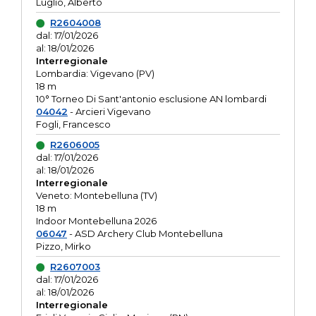
Luglio, Alberto
R2604008
dal: 17/01/2026
al: 18/01/2026
Interregionale
Lombardia: Vigevano (PV)
18 m
10° Torneo Di Sant'antonio esclusione AN lombardi
04042
- Arcieri Vigevano
Fogli, Francesco
R2606005
dal: 17/01/2026
al: 18/01/2026
Interregionale
Veneto: Montebelluna (TV)
18 m
Indoor Montebelluna 2026
06047
- ASD Archery Club Montebelluna
Pizzo, Mirko
R2607003
dal: 17/01/2026
al: 18/01/2026
Interregionale