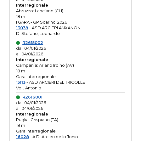
Interregionale
Abruzzo: Lanciano (CH)
18 m
I GARA - GP Scarinci 2026
13039
- ASD ARCIERI ANXANON
Di Stefano, Leonardo
R2615002
dal: 04/01/2026
al: 04/01/2026
Interregionale
Campania: Ariano Irpino (AV)
18 m
Gara interregionale
15113
- ASD ARCIERI DEL TRICOLLE
Voli, Antonio
R2616001
dal: 04/01/2026
al: 04/01/2026
Interregionale
Puglia: Crispiano (TA)
18 m
Gara Interregionale
16028
- A.D. Arcieri dello Jonio