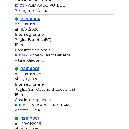
Gara interregionale
15109
- ASD ARCO PUTEOLI
Pellegrino, Marina
R2616004
dal: 18/01/2026
al: 18/01/2026
Interregionale
Puglia: Barletta (BT)
18 m
Gara Interregionale
16031
- Archery Team Barletta
Vitale, Giacomo
R2616005
dal: 18/01/2026
al: 18/01/2026
Interregionale
Puglia: San Cesario di Lecce (LE)
18 m
Gara Interregionale
16099
- EVO' ARCHERY TEAM
Accoto, Lucia
R2617001
dal: 18/01/2026
al: 18/01/2026