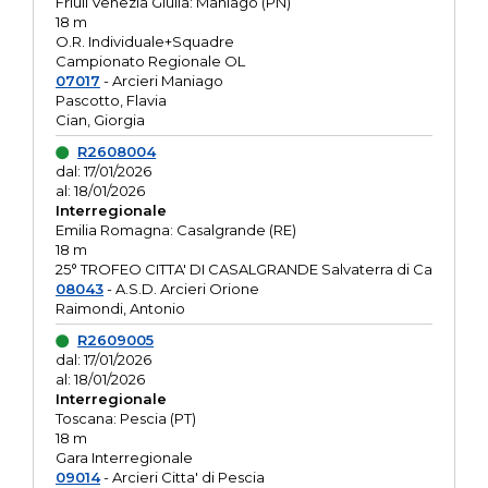
Friuli Venezia Giulia: Maniago (PN)
18 m
O.R. Individuale+Squadre
Campionato Regionale OL
07017
- Arcieri Maniago
Pascotto, Flavia
Cian, Giorgia
R2608004
dal: 17/01/2026
al: 18/01/2026
Interregionale
Emilia Romagna: Casalgrande (RE)
18 m
25° TROFEO CITTA' DI CASALGRANDE Salvaterra di Ca
08043
- A.S.D. Arcieri Orione
Raimondi, Antonio
R2609005
dal: 17/01/2026
al: 18/01/2026
Interregionale
Toscana: Pescia (PT)
18 m
Gara Interregionale
09014
- Arcieri Citta' di Pescia