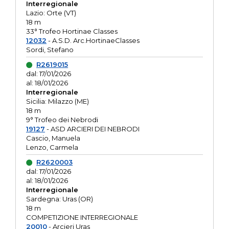
Interregionale
Lazio: Orte (VT)
18 m
33° Trofeo Hortinae Classes
12032
- A.S.D. Arc.HortinaeClasses
Sordi, Stefano
R2619015
dal: 17/01/2026
al: 18/01/2026
Interregionale
Sicilia: Milazzo (ME)
18 m
9° Trofeo dei Nebrodi
19127
- ASD ARCIERI DEI NEBRODI
Cascio, Manuela
Lenzo, Carmela
R2620003
dal: 17/01/2026
al: 18/01/2026
Interregionale
Sardegna: Uras (OR)
18 m
COMPETIZIONE INTERREGIONALE
20010
- Arcieri Uras