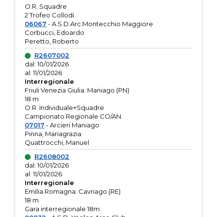
O.R. Squadre
2 Trofeo Collodi
06067
- A.S.D.Arc.Montecchio Maggiore
Corbucci, Edoardo
Peretto, Roberto
R2607002
dal: 10/01/2026
al: 11/01/2026
Interregionale
Friuli Venezia Giulia: Maniago (PN)
18 m
O.R. Individuale+Squadre
Campionato Regionale CO/AN
07017
- Arcieri Maniago
Pinna, Mariagrazia
Quattrocchi, Manuel
R2608002
dal: 10/01/2026
al: 11/01/2026
Interregionale
Emilia Romagna: Cavriago (RE)
18 m
Gara interregionale 18m