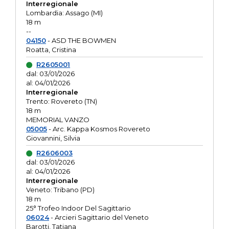
Interregionale
Lombardia: Assago (MI)
18 m
--
04150
- ASD THE BOWMEN
Roatta, Cristina
R2605001
dal: 03/01/2026
al: 04/01/2026
Interregionale
Trento: Rovereto (TN)
18 m
MEMORIAL VANZO
05005
- Arc. Kappa Kosmos Rovereto
Giovannini, Silvia
R2606003
dal: 03/01/2026
al: 04/01/2026
Interregionale
Veneto: Tribano (PD)
18 m
25° Trofeo Indoor Del Sagittario
06024
- Arcieri Sagittario del Veneto
Barotti, Tatiana