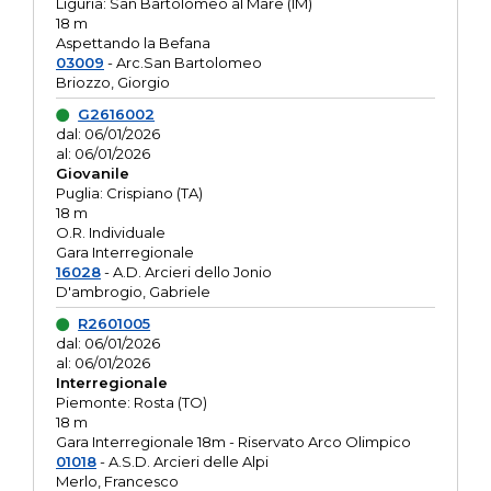
Liguria: San Bartolomeo al Mare (IM)
18 m
Aspettando la Befana
03009
- Arc.San Bartolomeo
Briozzo, Giorgio
G2616002
dal: 06/01/2026
al: 06/01/2026
Giovanile
Puglia: Crispiano (TA)
18 m
O.R. Individuale
Gara Interregionale
16028
- A.D. Arcieri dello Jonio
D'ambrogio, Gabriele
R2601005
dal: 06/01/2026
al: 06/01/2026
Interregionale
Piemonte: Rosta (TO)
18 m
Gara Interregionale 18m - Riservato Arco Olimpico
01018
- A.S.D. Arcieri delle Alpi
Merlo, Francesco