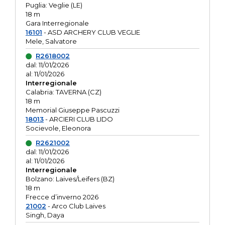
Puglia: Veglie (LE)
18 m
Gara Interregionale
16101
- ASD ARCHERY CLUB VEGLIE
Mele, Salvatore
R2618002
dal: 11/01/2026
al: 11/01/2026
Interregionale
Calabria: TAVERNA (CZ)
18 m
Memorial Giuseppe Pascuzzi
18013
- ARCIERI CLUB LIDO
Socievole, Eleonora
R2621002
dal: 11/01/2026
al: 11/01/2026
Interregionale
Bolzano: Laives/Leifers (BZ)
18 m
Frecce d’inverno 2026
21002
- Arco Club Laives
Singh, Daya