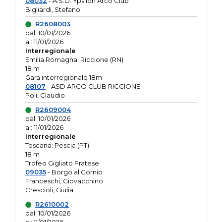
08032
- A.S.D. Ypsilon Arco Club
Bigliardi, Stefano
R2608003
dal: 10/01/2026
al: 11/01/2026
Interregionale
Emilia Romagna: Riccione (RN)
18 m
Gara interregionale 18m
08107
- ASD ARCO CLUB RICCIONE
Poli, Claudio
R2609004
dal: 10/01/2026
al: 11/01/2026
Interregionale
Toscana: Pescia (PT)
18 m
Trofeo Gigliato Pratese
09035
- Borgo al Cornio
Franceschi, Giovacchino
Crescioli, Giulia
R2610002
dal: 10/01/2026