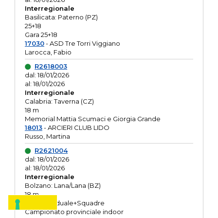
Interregionale
Basilicata: Paterno (PZ)
25+18
Gara 25+18
17030
- ASD Tre Torri Viggiano
Larocca, Fabio
R2618003
dal: 18/01/2026
al: 18/01/2026
Interregionale
Calabria: Taverna (CZ)
18 m
Memorial Mattia Scumaci e Giorgia Grande
18013
- ARCIERI CLUB LIDO
Russo, Martina
R2621004
dal: 18/01/2026
al: 18/01/2026
Interregionale
Bolzano: Lana/Lana (BZ)
18 m
O.R. Individuale+Squadre
Campionato provinciale indoor