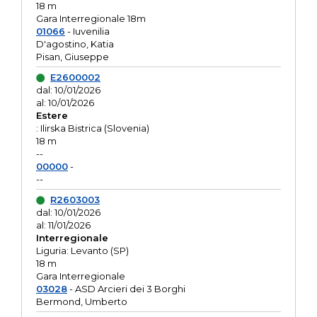
18 m
Gara Interregionale 18m
01066
- Iuvenilia
D'agostino, Katia
Pisan, Giuseppe
E2600002
dal: 10/01/2026
al: 10/01/2026
Estere
: Ilirska Bistrica (Slovenia)
18 m
--
00000
-
--
R2603003
dal: 10/01/2026
al: 11/01/2026
Interregionale
Liguria: Levanto (SP)
18 m
Gara Interregionale
03028
- ASD Arcieri dei 3 Borghi
Bermond, Umberto