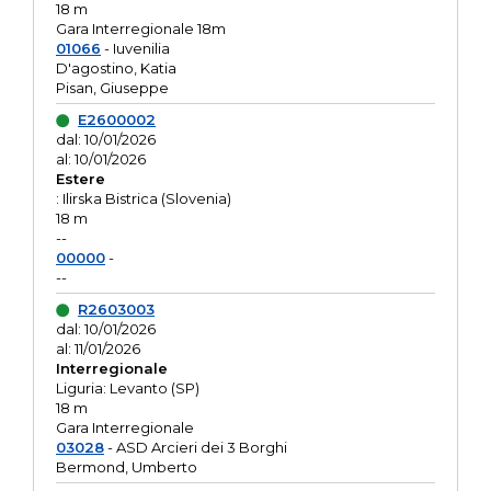
18 m
Gara Interregionale 18m
01066
- Iuvenilia
D'agostino, Katia
Pisan, Giuseppe
E2600002
dal: 10/01/2026
al: 10/01/2026
Estere
: Ilirska Bistrica (Slovenia)
18 m
--
00000
-
--
R2603003
dal: 10/01/2026
al: 11/01/2026
Interregionale
Liguria: Levanto (SP)
18 m
Gara Interregionale
03028
- ASD Arcieri dei 3 Borghi
Bermond, Umberto