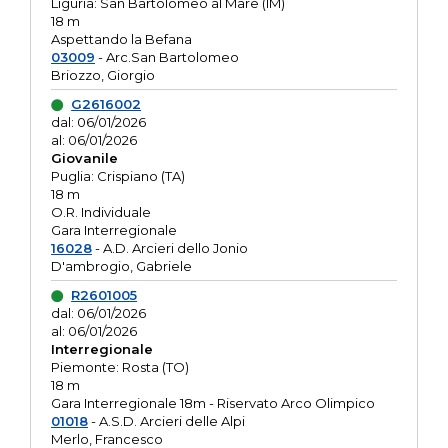
Liguria: San Bartolomeo al Mare (IM)
18 m
Aspettando la Befana
03009
- Arc.San Bartolomeo
Briozzo, Giorgio
G2616002
dal: 06/01/2026
al: 06/01/2026
Giovanile
Puglia: Crispiano (TA)
18 m
O.R. Individuale
Gara Interregionale
16028
- A.D. Arcieri dello Jonio
D'ambrogio, Gabriele
R2601005
dal: 06/01/2026
al: 06/01/2026
Interregionale
Piemonte: Rosta (TO)
18 m
Gara Interregionale 18m - Riservato Arco Olimpico
01018
- A.S.D. Arcieri delle Alpi
Merlo, Francesco