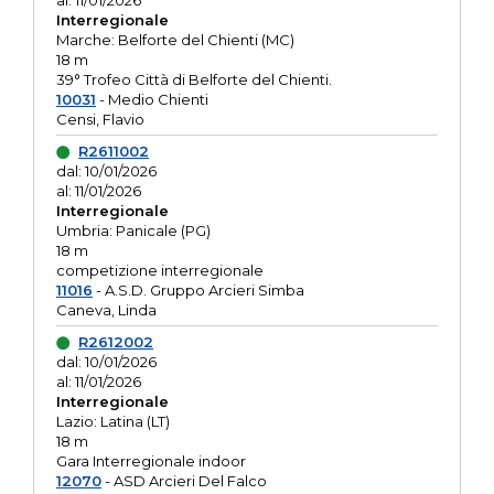
al: 11/01/2026
Interregionale
Marche: Belforte del Chienti (MC)
18 m
39° Trofeo Città di Belforte del Chienti.
10031
- Medio Chienti
Censi, Flavio
R2611002
dal: 10/01/2026
al: 11/01/2026
Interregionale
Umbria: Panicale (PG)
18 m
competizione interregionale
11016
- A.S.D. Gruppo Arcieri Simba
Caneva, Linda
R2612002
dal: 10/01/2026
al: 11/01/2026
Interregionale
Lazio: Latina (LT)
18 m
Gara Interregionale indoor
12070
- ASD Arcieri Del Falco