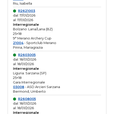
Riu, Isabella
R2621003
dal: 17/01/2026
al: 17/01/2026
Interregionale
Bolzano: Lana/Lana (BZ)
25+18
9° Merano Archery Cup
21004
- Sportclub Merano
Pinna, Mariagrazia
R2603005
dal: 18/01/2026
al: 18/01/2026
Interregionale
Liguria: Sarzana (SP)
25+18
Gara Interregionale
03008
- ASD Arcieri Sarzana
Bermond, Umberto
R2608005
dal: 18/01/2026
al: 18/01/2026
Interregionale