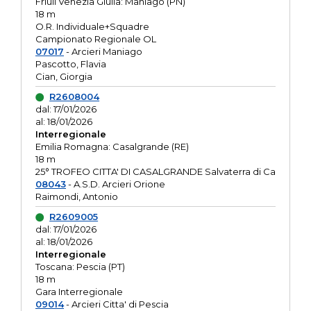
Friuli Venezia Giulia: Maniago (PN)
18 m
O.R. Individuale+Squadre
Campionato Regionale OL
07017
- Arcieri Maniago
Pascotto, Flavia
Cian, Giorgia
R2608004
dal: 17/01/2026
al: 18/01/2026
Interregionale
Emilia Romagna: Casalgrande (RE)
18 m
25° TROFEO CITTA' DI CASALGRANDE Salvaterra di Ca
08043
- A.S.D. Arcieri Orione
Raimondi, Antonio
R2609005
dal: 17/01/2026
al: 18/01/2026
Interregionale
Toscana: Pescia (PT)
18 m
Gara Interregionale
09014
- Arcieri Citta' di Pescia