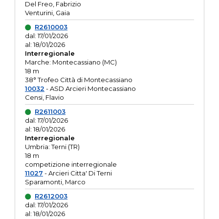
Del Freo, Fabrizio
Venturini, Gaia
R2610003
dal: 17/01/2026
al: 18/01/2026
Interregionale
Marche: Montecassiano (MC)
18 m
38° Trofeo Città di Montecassiano
10032
- ASD Arcieri Montecassiano
Censi, Flavio
R2611003
dal: 17/01/2026
al: 18/01/2026
Interregionale
Umbria: Terni (TR)
18 m
competizione interregionale
11027
- Arcieri Citta' Di Terni
Sparamonti, Marco
R2612003
dal: 17/01/2026
al: 18/01/2026