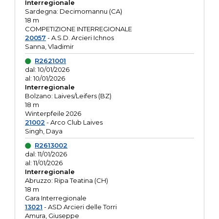
Interregionale
Sardegna: Decimomannu (CA)
18 m
COMPETIZIONE INTERREGIONALE
20057
- A.S.D. Arcieri Ichnos
Sanna, Vladimir
R2621001
dal: 10/01/2026
al: 10/01/2026
Interregionale
Bolzano: Laives/Leifers (BZ)
18 m
Winterpfeile 2026
21002
- Arco Club Laives
Singh, Daya
R2613002
dal: 11/01/2026
al: 11/01/2026
Interregionale
Abruzzo: Ripa Teatina (CH)
18 m
Gara Interregionale
13021
- ASD Arcieri delle Torri
Amura, Giuseppe