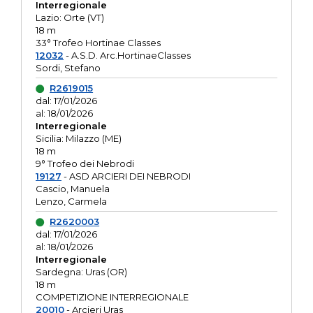
Interregionale
Lazio: Orte (VT)
18 m
33° Trofeo Hortinae Classes
12032
- A.S.D. Arc.HortinaeClasses
Sordi, Stefano
R2619015
dal: 17/01/2026
al: 18/01/2026
Interregionale
Sicilia: Milazzo (ME)
18 m
9° Trofeo dei Nebrodi
19127
- ASD ARCIERI DEI NEBRODI
Cascio, Manuela
Lenzo, Carmela
R2620003
dal: 17/01/2026
al: 18/01/2026
Interregionale
Sardegna: Uras (OR)
18 m
COMPETIZIONE INTERREGIONALE
20010
- Arcieri Uras