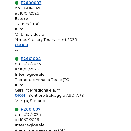
E2600003
dal: 16/01/2026
al: 18/01/2026
Estere
: Nimes (FRA)
18 m
O.R. Individuale
Nimes Archery Tournament 2026
00000
-
--
R2601004
dal: 17/01/2026
al: 18/01/2026
Interregionale
Piemonte: Venaria Reale (TO)
18 m
Gara Interregionale 18m
01051
- Sentiero Selvaggio ASD-APS
Murgia, Stefano
R2601007
dal: 17/01/2026
al: 18/01/2026
Interregionale
Piemonte: Alessandria (AL)