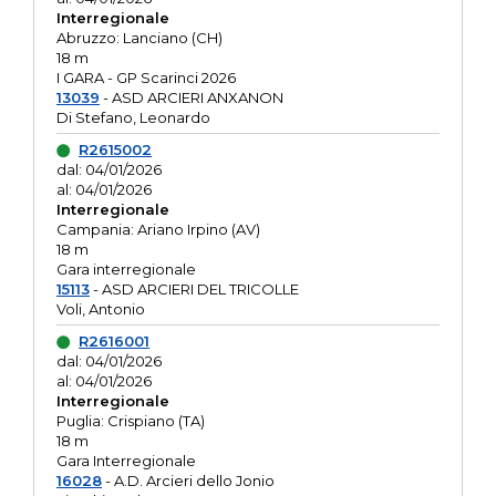
Interregionale
Abruzzo: Lanciano (CH)
18 m
I GARA - GP Scarinci 2026
13039
- ASD ARCIERI ANXANON
Di Stefano, Leonardo
R2615002
dal: 04/01/2026
al: 04/01/2026
Interregionale
Campania: Ariano Irpino (AV)
18 m
Gara interregionale
15113
- ASD ARCIERI DEL TRICOLLE
Voli, Antonio
R2616001
dal: 04/01/2026
al: 04/01/2026
Interregionale
Puglia: Crispiano (TA)
18 m
Gara Interregionale
16028
- A.D. Arcieri dello Jonio