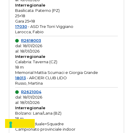
Interregionale
Basilicata: Paterno (PZ)
25+18
Gara 25+18
17030
- ASD Tre Torri Viggiano
Larocca, Fabio
R2618003
dal: 18/01/2026
al: 18/01/2026
Interregionale
Calabria: Taverna (CZ)
18 m
Memorial Mattia Scumaci e Giorgia Grande
18013
- ARCIERI CLUB LIDO
Russo, Martina
R2621004
dal: 18/01/2026
al: 18/01/2026
Interregionale
Bolzano: Lana/Lana (BZ)
18 m
O.R. Individuale+Squadre
Campionato provinciale indoor