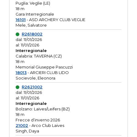
Puglia: Veglie (LE)
18 m
Gara Interregionale
16101
- ASD ARCHERY CLUB VEGLIE
Mele, Salvatore
R2618002
dal: 11/01/2026
al: 11/01/2026
Interregionale
Calabria: TAVERNA (CZ)
18 m
Memorial Giuseppe Pascuzzi
18013
- ARCIERI CLUB LIDO
Socievole, Eleonora
R2621002
dal: 11/01/2026
al: 11/01/2026
Interregionale
Bolzano: Laives/Leifers (BZ)
18 m
Frecce d’inverno 2026
21002
- Arco Club Laives
Singh, Daya