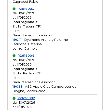
Cagnacci, Fabio
R2619003
dal: 10/01/2026
al: 11/01/2026
Interregionale
Sicilia: Trapani (TP)
18 m
Gara Interregionale indoor
19041
- Dyamond Archery Palermo
Daidone, Caterina
Lenzo, Carmela
R2619004
dal: 10/01/2026
al: 11/01/2026
Interregionale
Sicilia: Pedara (CT)
18 m
Gara Interregionale indoor
19083
- ASD Apple Club Camporotondo
Blogna, Santosvaldo
R2620002
dal: 10/01/2026
al: 11/01/2026