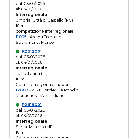
dal: 03/01/2026
al: 04/01/2026
Interregionale
Umbria: Città di Castello (PG)
18 m
competizione interregionale
11005
- Arcieri Tifernum
Sparamonti, Marco
R2612001
dal: 03/01/2026
al: 04/01/2026
Interregionale
Lazio: Latina (LT)
18 m
Gara Interregionale indoor
12007
- A.S.D. Arcieri Le Rondini
Monachesi, Massimiliano
R2619001
dal: 03/01/2026
al: 04/01/2026
Interregionale
Sicilia: Milazzo (ME)
18 m
Gara Interregionale indoor