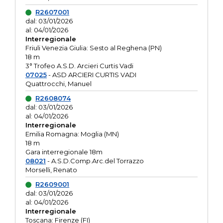
R2607001
dal: 03/01/2026
al: 04/01/2026
Interregionale
Friuli Venezia Giulia: Sesto al Reghena (PN)
18 m
3° Trofeo A.S.D. Arcieri Curtis Vadi
07025
- ASD ARCIERI CURTIS VADI
Quattrocchi, Manuel
R2608074
dal: 03/01/2026
al: 04/01/2026
Interregionale
Emilia Romagna: Moglia (MN)
18 m
Gara interregionale 18m
08021
- A.S.D.Comp.Arc.del Torrazzo
Morselli, Renato
R2609001
dal: 03/01/2026
al: 04/01/2026
Interregionale
Toscana: Firenze (FI)