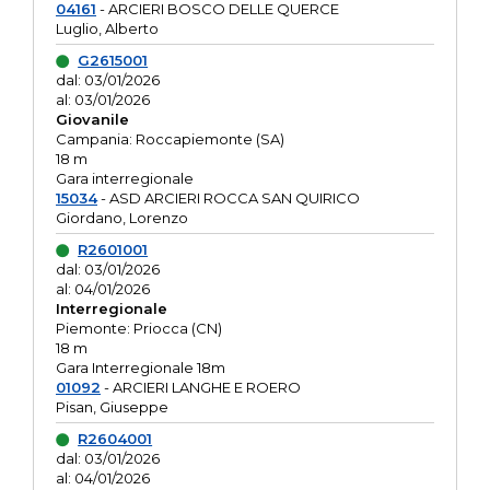
04161
- ARCIERI BOSCO DELLE QUERCE
Luglio, Alberto
G2615001
dal: 03/01/2026
al: 03/01/2026
Giovanile
Campania: Roccapiemonte (SA)
18 m
Gara interregionale
15034
- ASD ARCIERI ROCCA SAN QUIRICO
Giordano, Lorenzo
R2601001
dal: 03/01/2026
al: 04/01/2026
Interregionale
Piemonte: Priocca (CN)
18 m
Gara Interregionale 18m
01092
- ARCIERI LANGHE E ROERO
Pisan, Giuseppe
R2604001
dal: 03/01/2026
al: 04/01/2026