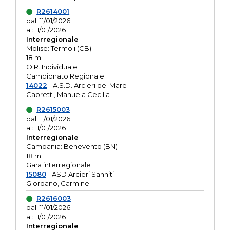
R2614001
dal: 11/01/2026
al: 11/01/2026
Interregionale
Molise: Termoli (CB)
18 m
O.R. Individuale
Campionato Regionale
14022
- A.S.D. Arcieri del Mare
Capretti, Manuela Cecilia
R2615003
dal: 11/01/2026
al: 11/01/2026
Interregionale
Campania: Benevento (BN)
18 m
Gara interregionale
15080
- ASD Arcieri Sanniti
Giordano, Carmine
R2616003
dal: 11/01/2026
al: 11/01/2026
Interregionale