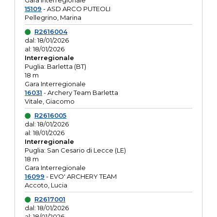
Gara interregionale
15109
- ASD ARCO PUTEOLI
Pellegrino, Marina
R2616004
dal: 18/01/2026
al: 18/01/2026
Interregionale
Puglia: Barletta (BT)
18 m
Gara Interregionale
16031
- Archery Team Barletta
Vitale, Giacomo
R2616005
dal: 18/01/2026
al: 18/01/2026
Interregionale
Puglia: San Cesario di Lecce (LE)
18 m
Gara Interregionale
16099
- EVO' ARCHERY TEAM
Accoto, Lucia
R2617001
dal: 18/01/2026
al: 18/01/2026