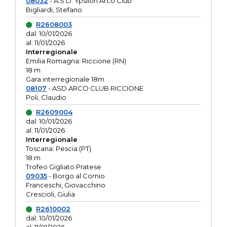
08032
- A.S.D. Ypsilon Arco Club
Bigliardi, Stefano
R2608003
dal: 10/01/2026
al: 11/01/2026
Interregionale
Emilia Romagna: Riccione (RN)
18 m
Gara interregionale 18m
08107
- ASD ARCO CLUB RICCIONE
Poli, Claudio
R2609004
dal: 10/01/2026
al: 11/01/2026
Interregionale
Toscana: Pescia (PT)
18 m
Trofeo Gigliato Pratese
09035
- Borgo al Cornio
Franceschi, Giovacchino
Crescioli, Giulia
R2610002
dal: 10/01/2026