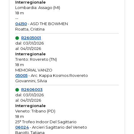
Interregionale
Lombardia: Assago (MI)
18 m
--
04150
- ASD THE BOWMEN
Roatta, Cristina
R2605001
dal: 03/01/2026
al: 04/01/2026
Interregionale
Trento: Rovereto (TN)
18 m
MEMORIAL VANZO
05005
- Arc. Kappa Kosmos Rovereto
Giovannini, Silvia
R2606003
dal: 03/01/2026
al: 04/01/2026
Interregionale
Veneto: Tribano (PD)
18 m
25° Trofeo Indoor Del Sagittario
06024
- Arcieri Sagittario del Veneto
Barotti, Tatiana