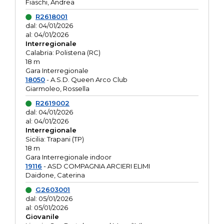
Fiaschi, Andrea
R2618001
dal: 04/01/2026
al: 04/01/2026
Interregionale
Calabria: Polistena (RC)
18 m
Gara Interregionale
18050
- A.S.D. Queen Arco Club
Giarmoleo, Rossella
R2619002
dal: 04/01/2026
al: 04/01/2026
Interregionale
Sicilia: Trapani (TP)
18 m
Gara Interregionale indoor
19116
- ASD COMPAGNIA ARCIERI ELIMI
Daidone, Caterina
G2603001
dal: 05/01/2026
al: 05/01/2026
Giovanile