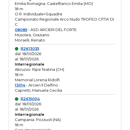
Emilia Romagna: Castelfranco Emilia (MO)
18 m
O.R. Individuale+Squadre
Campionato Regionale Arco Nudo TROFEO CITTA' DI
C
08085
- ASD ARCIERI DEL FORTE
Musolesi, Graziano
Morselli, Renato
R2613035
dal: 18/01/2026
al: 18/01/2026
Interregionale
Abruzzo: Ripa Teatina (CH)
18 m
Memorial Lorena Ridolfi
13014
- Arcieri Il Delfino
Capretti, Manuela Cecilia
R2615004
dal: 18/01/2026
al: 18/01/2026
Interregionale
Campania: Pozzuoli (NA)
18 m