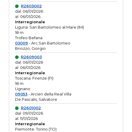
R2603002
dal: 06/01/2026
al: 06/01/2026
Interregionale
Liguria: San Bartolomeo al Mare (IM)
18 m
Trofeo Befana
03009
- Arc.San Bartolomeo
Briozzo, Giorgio
R2609003
dal: 06/01/2026
al: 06/01/2026
Interregionale
Toscana: Firenze (FI)
18 m
Ugnano
09053
- Arcieri della Real Villa
De Pascalis, Salvatore
R2601002
dal: 09/01/2026
al: 11/01/2026
Interregionale
Piemonte: Torino (TO)