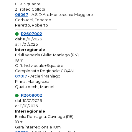
O.R. Squadre
2 Trofeo Collodi
06067
- A.S.D.Arc.Montecchio Maggiore
Corbucci, Edoardo
Peretto, Roberto
R2607002
dal: 10/01/2026
al: 11/01/2026
Interregionale
Friuli Venezia Giulia: Maniago (PN)
18 m
O.R. Individuale+Squadre
Campionato Regionale CO/AN
07017
- Arcieri Maniago
Pinna, Mariagrazia
Quattrocchi, Manuel
R2608002
dal: 10/01/2026
al: 11/01/2026
Interregionale
Emilia Romagna: Cavriago (RE)
18 m
Gara interregionale 18m