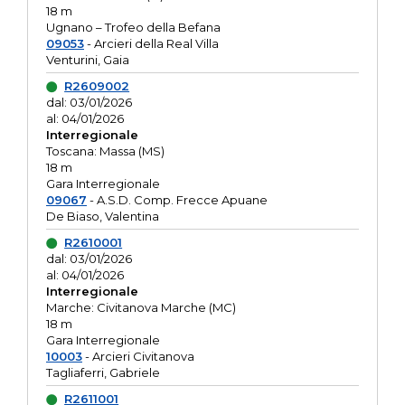
18 m
Ugnano – Trofeo della Befana
09053
- Arcieri della Real Villa
Venturini, Gaia
R2609002
dal: 03/01/2026
al: 04/01/2026
Interregionale
Toscana: Massa (MS)
18 m
Gara Interregionale
09067
- A.S.D. Comp. Frecce Apuane
De Biaso, Valentina
R2610001
dal: 03/01/2026
al: 04/01/2026
Interregionale
Marche: Civitanova Marche (MC)
18 m
Gara Interregionale
10003
- Arcieri Civitanova
Tagliaferri, Gabriele
R2611001