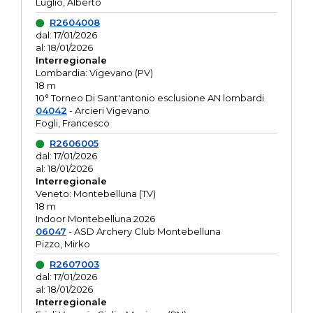
Luglio, Alberto
R2604008
dal: 17/01/2026
al: 18/01/2026
Interregionale
Lombardia: Vigevano (PV)
18 m
10° Torneo Di Sant'antonio esclusione AN lombardi
04042
- Arcieri Vigevano
Fogli, Francesco
R2606005
dal: 17/01/2026
al: 18/01/2026
Interregionale
Veneto: Montebelluna (TV)
18 m
Indoor Montebelluna 2026
06047
- ASD Archery Club Montebelluna
Pizzo, Mirko
R2607003
dal: 17/01/2026
al: 18/01/2026
Interregionale