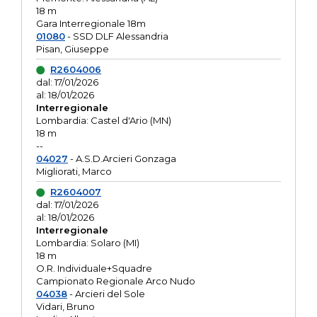
18 m
Gara Interregionale 18m
01080
- SSD DLF Alessandria
Pisan, Giuseppe
R2604006
dal: 17/01/2026
al: 18/01/2026
Interregionale
Lombardia: Castel d'Ario (MN)
18 m
--
04027
- A.S.D.Arcieri Gonzaga
Migliorati, Marco
R2604007
dal: 17/01/2026
al: 18/01/2026
Interregionale
Lombardia: Solaro (MI)
18 m
O.R. Individuale+Squadre
Campionato Regionale Arco Nudo
04038
- Arcieri del Sole
Vidari, Bruno