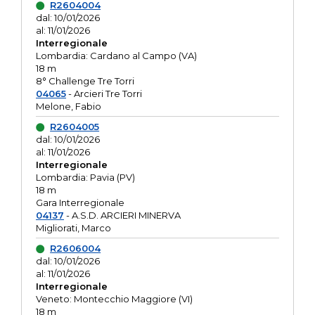
R2604004
dal: 10/01/2026
al: 11/01/2026
Interregionale
Lombardia: Cardano al Campo (VA)
18 m
8° Challenge Tre Torri
04065
- Arcieri Tre Torri
Melone, Fabio
R2604005
dal: 10/01/2026
al: 11/01/2026
Interregionale
Lombardia: Pavia (PV)
18 m
Gara Interregionale
04137
- A.S.D. ARCIERI MINERVA
Migliorati, Marco
R2606004
dal: 10/01/2026
al: 11/01/2026
Interregionale
Veneto: Montecchio Maggiore (VI)
18 m