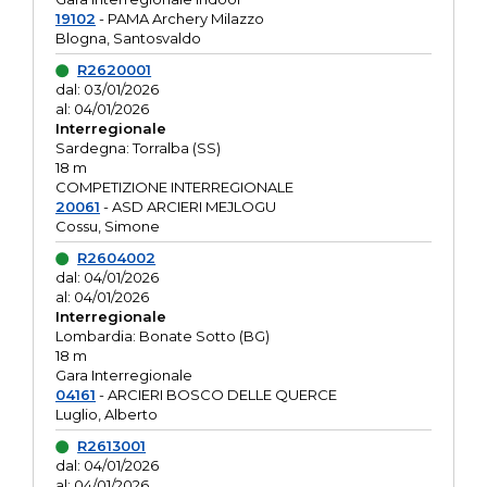
19102
- PAMA Archery Milazzo
Blogna, Santosvaldo
R2620001
dal: 03/01/2026
al: 04/01/2026
Interregionale
Sardegna: Torralba (SS)
18 m
COMPETIZIONE INTERREGIONALE
20061
- ASD ARCIERI MEJLOGU
Cossu, Simone
R2604002
dal: 04/01/2026
al: 04/01/2026
Interregionale
Lombardia: Bonate Sotto (BG)
18 m
Gara Interregionale
04161
- ARCIERI BOSCO DELLE QUERCE
Luglio, Alberto
R2613001
dal: 04/01/2026
al: 04/01/2026