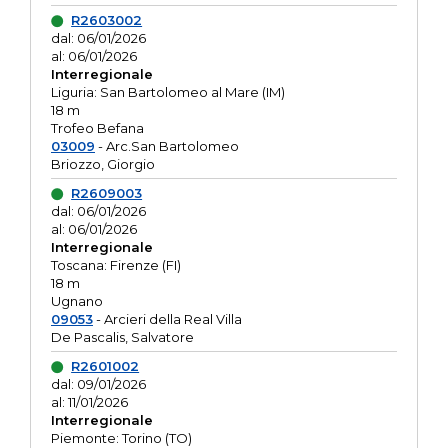
R2603002
dal: 06/01/2026
al: 06/01/2026
Interregionale
Liguria: San Bartolomeo al Mare (IM)
18 m
Trofeo Befana
03009
- Arc.San Bartolomeo
Briozzo, Giorgio
R2609003
dal: 06/01/2026
al: 06/01/2026
Interregionale
Toscana: Firenze (FI)
18 m
Ugnano
09053
- Arcieri della Real Villa
De Pascalis, Salvatore
R2601002
dal: 09/01/2026
al: 11/01/2026
Interregionale
Piemonte: Torino (TO)