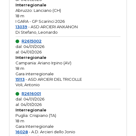
Interregionale
Abruzzo: Lanciano (CH)
18 m
I GARA - GP Scarinci 2026
13039
- ASD ARCIERI ANXANON
Di Stefano, Leonardo
R2615002
dal: 04/01/2026
al: 04/01/2026
Interregionale
Campania: Ariano Irpino (AV)
18 m
Gara interregionale
15113
- ASD ARCIERI DEL TRICOLLE
Voli, Antonio
R2616001
dal: 04/01/2026
al: 04/01/2026
Interregionale
Puglia: Crispiano (TA)
18 m
Gara Interregionale
16028
- A.D. Arcieri dello Jonio