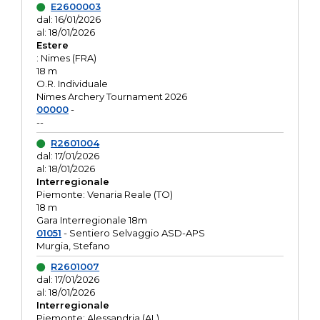
E2600003
dal: 16/01/2026
al: 18/01/2026
Estere
: Nimes (FRA)
18 m
O.R. Individuale
Nimes Archery Tournament 2026
00000
-
--
R2601004
dal: 17/01/2026
al: 18/01/2026
Interregionale
Piemonte: Venaria Reale (TO)
18 m
Gara Interregionale 18m
01051
- Sentiero Selvaggio ASD-APS
Murgia, Stefano
R2601007
dal: 17/01/2026
al: 18/01/2026
Interregionale
Piemonte: Alessandria (AL)