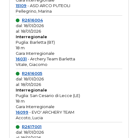
Gara interregionale
15109
- ASD ARCO PUTEOLI
Pellegrino, Marina
R2616004
dal: 18/01/2026
al: 18/01/2026
Interregionale
Puglia: Barletta (BT)
18 m
Gara Interregionale
16031
- Archery Team Barletta
Vitale, Giacomo
R2616005
dal: 18/01/2026
al: 18/01/2026
Interregionale
Puglia: San Cesario di Lecce (LE)
18 m
Gara Interregionale
16099
- EVO' ARCHERY TEAM
Accoto, Lucia
R2617001
dal: 18/01/2026
al: 18/01/2026