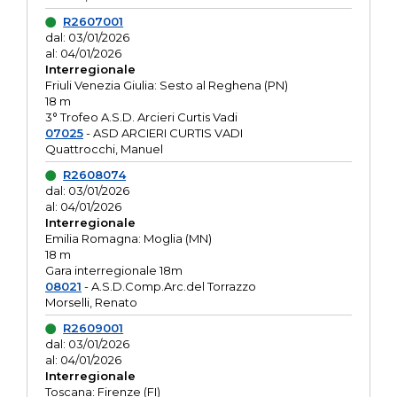
R2607001
dal: 03/01/2026
al: 04/01/2026
Interregionale
Friuli Venezia Giulia: Sesto al Reghena (PN)
18 m
3° Trofeo A.S.D. Arcieri Curtis Vadi
07025
- ASD ARCIERI CURTIS VADI
Quattrocchi, Manuel
R2608074
dal: 03/01/2026
al: 04/01/2026
Interregionale
Emilia Romagna: Moglia (MN)
18 m
Gara interregionale 18m
08021
- A.S.D.Comp.Arc.del Torrazzo
Morselli, Renato
R2609001
dal: 03/01/2026
al: 04/01/2026
Interregionale
Toscana: Firenze (FI)