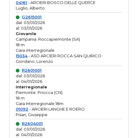
04161
- ARCIERI BOSCO DELLE QUERCE
Luglio, Alberto
G2615001
dal: 03/01/2026
al: 03/01/2026
Giovanile
Campania: Roccapiemonte (SA)
18 m
Gara interregionale
15034
- ASD ARCIERI ROCCA SAN QUIRICO
Giordano, Lorenzo
R2601001
dal: 03/01/2026
al: 04/01/2026
Interregionale
Piemonte: Priocca (CN)
18 m
Gara Interregionale 18m
01092
- ARCIERI LANGHE E ROERO
Pisan, Giuseppe
R2604001
dal: 03/01/2026
al: 04/01/2026