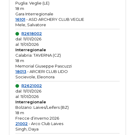
Puglia: Veglie (LE)
18 m
Gara Interregionale
16101
- ASD ARCHERY CLUB VEGLIE
Mele, Salvatore
R2618002
dal: 11/01/2026
al: 11/01/2026
Interregionale
Calabria: TAVERNA (CZ)
18 m
Memorial Giuseppe Pascuzzi
18013
- ARCIERI CLUB LIDO
Socievole, Eleonora
R2621002
dal: 11/01/2026
al: 11/01/2026
Interregionale
Bolzano: Laives/Leifers (BZ)
18 m
Frecce d’inverno 2026
21002
- Arco Club Laives
Singh, Daya