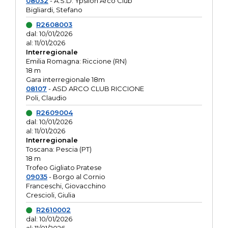
08032
- A.S.D. Ypsilon Arco Club
Bigliardi, Stefano
R2608003
dal: 10/01/2026
al: 11/01/2026
Interregionale
Emilia Romagna: Riccione (RN)
18 m
Gara interregionale 18m
08107
- ASD ARCO CLUB RICCIONE
Poli, Claudio
R2609004
dal: 10/01/2026
al: 11/01/2026
Interregionale
Toscana: Pescia (PT)
18 m
Trofeo Gigliato Pratese
09035
- Borgo al Cornio
Franceschi, Giovacchino
Crescioli, Giulia
R2610002
dal: 10/01/2026