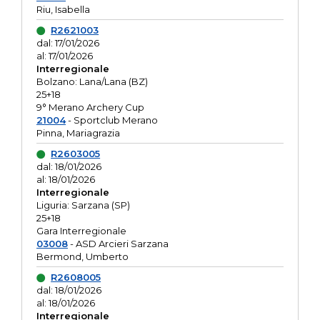
Riu, Isabella
R2621003
dal: 17/01/2026
al: 17/01/2026
Interregionale
Bolzano: Lana/Lana (BZ)
25+18
9° Merano Archery Cup
21004
- Sportclub Merano
Pinna, Mariagrazia
R2603005
dal: 18/01/2026
al: 18/01/2026
Interregionale
Liguria: Sarzana (SP)
25+18
Gara Interregionale
03008
- ASD Arcieri Sarzana
Bermond, Umberto
R2608005
dal: 18/01/2026
al: 18/01/2026
Interregionale