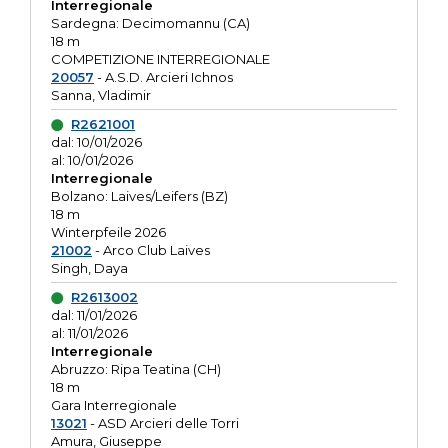
Interregionale
Sardegna: Decimomannu (CA)
18 m
COMPETIZIONE INTERREGIONALE
20057
- A.S.D. Arcieri Ichnos
Sanna, Vladimir
R2621001
dal: 10/01/2026
al: 10/01/2026
Interregionale
Bolzano: Laives/Leifers (BZ)
18 m
Winterpfeile 2026
21002
- Arco Club Laives
Singh, Daya
R2613002
dal: 11/01/2026
al: 11/01/2026
Interregionale
Abruzzo: Ripa Teatina (CH)
18 m
Gara Interregionale
13021
- ASD Arcieri delle Torri
Amura, Giuseppe