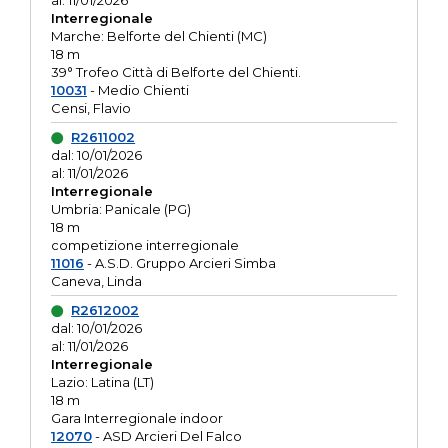
al: 11/01/2026
Interregionale
Marche: Belforte del Chienti (MC)
18 m
39° Trofeo Città di Belforte del Chienti.
10031
- Medio Chienti
Censi, Flavio
R2611002
dal: 10/01/2026
al: 11/01/2026
Interregionale
Umbria: Panicale (PG)
18 m
competizione interregionale
11016
- A.S.D. Gruppo Arcieri Simba
Caneva, Linda
R2612002
dal: 10/01/2026
al: 11/01/2026
Interregionale
Lazio: Latina (LT)
18 m
Gara Interregionale indoor
12070
- ASD Arcieri Del Falco