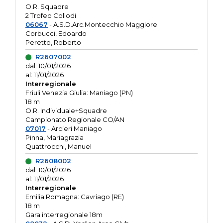
O.R. Squadre
2 Trofeo Collodi
06067
- A.S.D.Arc.Montecchio Maggiore
Corbucci, Edoardo
Peretto, Roberto
R2607002
dal: 10/01/2026
al: 11/01/2026
Interregionale
Friuli Venezia Giulia: Maniago (PN)
18 m
O.R. Individuale+Squadre
Campionato Regionale CO/AN
07017
- Arcieri Maniago
Pinna, Mariagrazia
Quattrocchi, Manuel
R2608002
dal: 10/01/2026
al: 11/01/2026
Interregionale
Emilia Romagna: Cavriago (RE)
18 m
Gara interregionale 18m