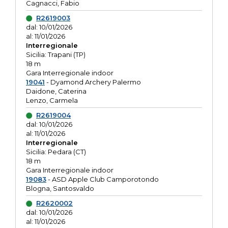
Cagnacci, Fabio
R2619003
dal: 10/01/2026
al: 11/01/2026
Interregionale
Sicilia: Trapani (TP)
18 m
Gara Interregionale indoor
19041
- Dyamond Archery Palermo
Daidone, Caterina
Lenzo, Carmela
R2619004
dal: 10/01/2026
al: 11/01/2026
Interregionale
Sicilia: Pedara (CT)
18 m
Gara Interregionale indoor
19083
- ASD Apple Club Camporotondo
Blogna, Santosvaldo
R2620002
dal: 10/01/2026
al: 11/01/2026