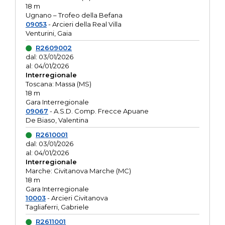
18 m
Ugnano – Trofeo della Befana
09053
- Arcieri della Real Villa
Venturini, Gaia
R2609002
dal: 03/01/2026
al: 04/01/2026
Interregionale
Toscana: Massa (MS)
18 m
Gara Interregionale
09067
- A.S.D. Comp. Frecce Apuane
De Biaso, Valentina
R2610001
dal: 03/01/2026
al: 04/01/2026
Interregionale
Marche: Civitanova Marche (MC)
18 m
Gara Interregionale
10003
- Arcieri Civitanova
Tagliaferri, Gabriele
R2611001