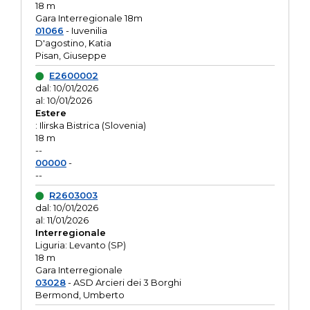
18 m
Gara Interregionale 18m
01066
- Iuvenilia
D'agostino, Katia
Pisan, Giuseppe
E2600002
dal: 10/01/2026
al: 10/01/2026
Estere
: Ilirska Bistrica (Slovenia)
18 m
--
00000
-
--
R2603003
dal: 10/01/2026
al: 11/01/2026
Interregionale
Liguria: Levanto (SP)
18 m
Gara Interregionale
03028
- ASD Arcieri dei 3 Borghi
Bermond, Umberto