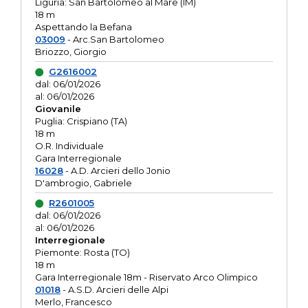
Liguria: San Bartolomeo al Mare (IM)
18 m
Aspettando la Befana
03009
- Arc.San Bartolomeo
Briozzo, Giorgio
G2616002
dal: 06/01/2026
al: 06/01/2026
Giovanile
Puglia: Crispiano (TA)
18 m
O.R. Individuale
Gara Interregionale
16028
- A.D. Arcieri dello Jonio
D'ambrogio, Gabriele
R2601005
dal: 06/01/2026
al: 06/01/2026
Interregionale
Piemonte: Rosta (TO)
18 m
Gara Interregionale 18m - Riservato Arco Olimpico
01018
- A.S.D. Arcieri delle Alpi
Merlo, Francesco