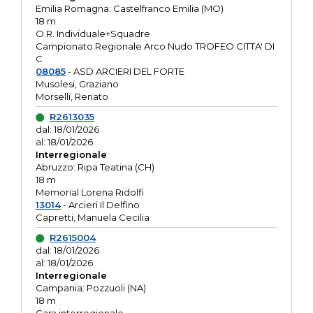
Emilia Romagna: Castelfranco Emilia (MO)
18 m
O.R. Individuale+Squadre
Campionato Regionale Arco Nudo TROFEO CITTA' DI
C
08085
- ASD ARCIERI DEL FORTE
Musolesi, Graziano
Morselli, Renato
R2613035
dal: 18/01/2026
al: 18/01/2026
Interregionale
Abruzzo: Ripa Teatina (CH)
18 m
Memorial Lorena Ridolfi
13014
- Arcieri Il Delfino
Capretti, Manuela Cecilia
R2615004
dal: 18/01/2026
al: 18/01/2026
Interregionale
Campania: Pozzuoli (NA)
18 m