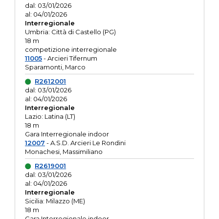
dal: 03/01/2026
al: 04/01/2026
Interregionale
Umbria: Città di Castello (PG)
18 m
competizione interregionale
11005
- Arcieri Tifernum
Sparamonti, Marco
R2612001
dal: 03/01/2026
al: 04/01/2026
Interregionale
Lazio: Latina (LT)
18 m
Gara Interregionale indoor
12007
- A.S.D. Arcieri Le Rondini
Monachesi, Massimiliano
R2619001
dal: 03/01/2026
al: 04/01/2026
Interregionale
Sicilia: Milazzo (ME)
18 m
Gara Interregionale indoor