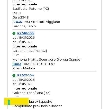
Interregionale
Basilicata: Paterno (PZ)
25+18
Gara 25+18
17030
- ASD Tre Torri Viggiano
Larocca, Fabio
R2618003
dal: 18/01/2026
al: 18/01/2026
Interregionale
Calabria: Taverna (CZ)
18 m
Memorial Mattia Scumaci e Giorgia Grande
18013
- ARCIERI CLUB LIDO
Russo, Martina
R2621004
dal: 18/01/2026
al: 18/01/2026
Interregionale
Bolzano: Lana/Lana (BZ)
18 m
O.R. Individuale+Squadre
Campionato provinciale indoor