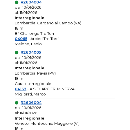
R2604004
dal: 10/01/2026
al: 11/01/2026
Interregionale
Lombardia: Cardano al Campo (VA)
18 m
8° Challenge Tre Torri
04065
- Arcieri Tre Torri
Melone, Fabio
R2604005
dal: 10/01/2026
al: 11/01/2026
Interregionale
Lombardia: Pavia (PV)
18 m
Gara Interregionale
04137
- A.S.D. ARCIERI MINERVA
Migliorati, Marco
R2606004
dal: 10/01/2026
al: 11/01/2026
Interregionale
Veneto: Montecchio Maggiore (VI)
18 m