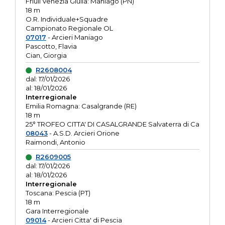
Friuli Venezia Giulia: Maniago (PN)
18 m
O.R. Individuale+Squadre
Campionato Regionale OL
07017
- Arcieri Maniago
Pascotto, Flavia
Cian, Giorgia
R2608004
dal: 17/01/2026
al: 18/01/2026
Interregionale
Emilia Romagna: Casalgrande (RE)
18 m
25° TROFEO CITTA' DI CASALGRANDE Salvaterra di Ca
08043
- A.S.D. Arcieri Orione
Raimondi, Antonio
R2609005
dal: 17/01/2026
al: 18/01/2026
Interregionale
Toscana: Pescia (PT)
18 m
Gara Interregionale
09014
- Arcieri Citta' di Pescia