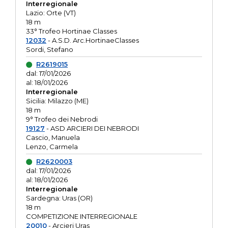
Interregionale
Lazio: Orte (VT)
18 m
33° Trofeo Hortinae Classes
12032
- A.S.D. Arc.HortinaeClasses
Sordi, Stefano
R2619015
dal: 17/01/2026
al: 18/01/2026
Interregionale
Sicilia: Milazzo (ME)
18 m
9° Trofeo dei Nebrodi
19127
- ASD ARCIERI DEI NEBRODI
Cascio, Manuela
Lenzo, Carmela
R2620003
dal: 17/01/2026
al: 18/01/2026
Interregionale
Sardegna: Uras (OR)
18 m
COMPETIZIONE INTERREGIONALE
20010
- Arcieri Uras