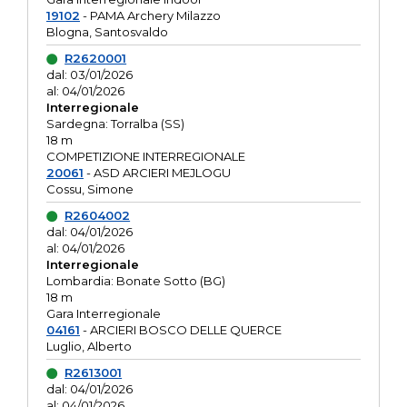
19102
- PAMA Archery Milazzo
Blogna, Santosvaldo
R2620001
dal: 03/01/2026
al: 04/01/2026
Interregionale
Sardegna: Torralba (SS)
18 m
COMPETIZIONE INTERREGIONALE
20061
- ASD ARCIERI MEJLOGU
Cossu, Simone
R2604002
dal: 04/01/2026
al: 04/01/2026
Interregionale
Lombardia: Bonate Sotto (BG)
18 m
Gara Interregionale
04161
- ARCIERI BOSCO DELLE QUERCE
Luglio, Alberto
R2613001
dal: 04/01/2026
al: 04/01/2026