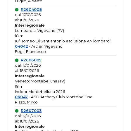
Luglio, Alberto
R2604008
dal: 17/01/2026
al: 18/01/2026
Interregionale
Lombardia: Vigevano (PV)
18 m
10° Torneo Di Sant'antonio esclusione AN lombardi
04042
- Arcieri Vigevano
Fogli, Francesco
R2606005
dal: 17/01/2026
al: 18/01/2026
Interregionale
Veneto: Montebelluna (TV)
18 m
Indoor Montebelluna 2026
06047
- ASD Archery Club Montebelluna
Pizzo, Mirko
R2607003
dal: 17/01/2026
al: 18/01/2026
Interregionale