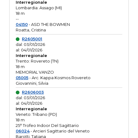
Interregionale
Lombardia: Assago (MI)
18 m
--
04150
- ASD THE BOWMEN
Roatta, Cristina
R2605001
dal: 03/01/2026
al: 04/01/2026
Interregionale
Trento: Rovereto (TN)
18 m
MEMORIAL VANZO
05005
- Arc. Kappa Kosmos Rovereto
Giovannini, Silvia
R2606003
dal: 03/01/2026
al: 04/01/2026
Interregionale
Veneto: Tribano (PD)
18 m
25° Trofeo Indoor Del Sagittario
06024
- Arcieri Sagittario del Veneto
Barotti, Tatiana