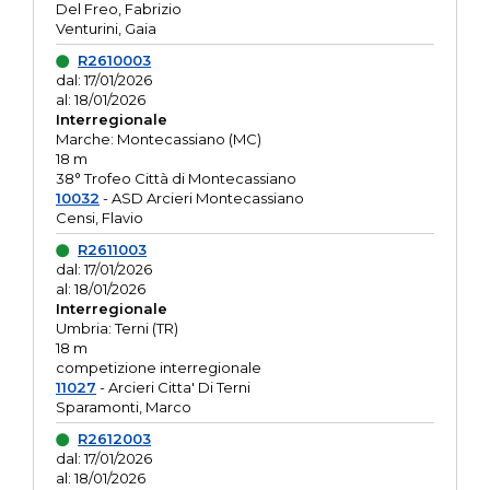
Del Freo, Fabrizio
Venturini, Gaia
R2610003
dal: 17/01/2026
al: 18/01/2026
Interregionale
Marche: Montecassiano (MC)
18 m
38° Trofeo Città di Montecassiano
10032
- ASD Arcieri Montecassiano
Censi, Flavio
R2611003
dal: 17/01/2026
al: 18/01/2026
Interregionale
Umbria: Terni (TR)
18 m
competizione interregionale
11027
- Arcieri Citta' Di Terni
Sparamonti, Marco
R2612003
dal: 17/01/2026
al: 18/01/2026