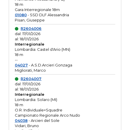
18 m
Gara Interregionale 18m
01080
- SSD DLF Alessandria
Pisan, Giuseppe
R2604006
dal: 17/01/2026
al: 18/01/2026
Interregionale
Lombardia: Castel d'Ario (MN)
18 m
--
04027
- A.S.D.Arcieri Gonzaga
Migliorati, Marco
R2604007
dal: 17/01/2026
al: 18/01/2026
Interregionale
Lombardia: Solaro (MI)
18 m
O.R. Individuale+Squadre
Campionato Regionale Arco Nudo
04038
- Arcieri del Sole
Vidari, Bruno