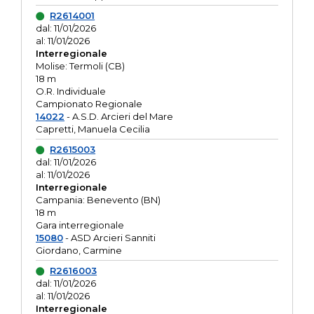
R2614001
dal: 11/01/2026
al: 11/01/2026
Interregionale
Molise: Termoli (CB)
18 m
O.R. Individuale
Campionato Regionale
14022
- A.S.D. Arcieri del Mare
Capretti, Manuela Cecilia
R2615003
dal: 11/01/2026
al: 11/01/2026
Interregionale
Campania: Benevento (BN)
18 m
Gara interregionale
15080
- ASD Arcieri Sanniti
Giordano, Carmine
R2616003
dal: 11/01/2026
al: 11/01/2026
Interregionale