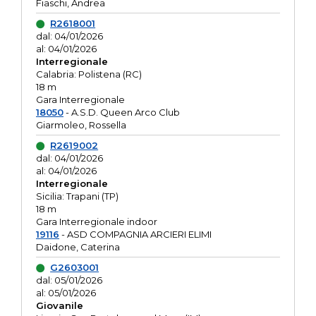
Fiaschi, Andrea
R2618001
dal: 04/01/2026
al: 04/01/2026
Interregionale
Calabria: Polistena (RC)
18 m
Gara Interregionale
18050
- A.S.D. Queen Arco Club
Giarmoleo, Rossella
R2619002
dal: 04/01/2026
al: 04/01/2026
Interregionale
Sicilia: Trapani (TP)
18 m
Gara Interregionale indoor
19116
- ASD COMPAGNIA ARCIERI ELIMI
Daidone, Caterina
G2603001
dal: 05/01/2026
al: 05/01/2026
Giovanile