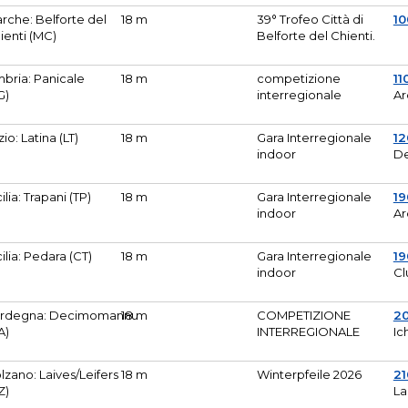
rche: Belforte del
18 m
39° Trofeo Città di
10
ienti (MC)
Belforte del Chienti.
bria: Panicale
18 m
competizione
11
G)
interregionale
Ar
zio: Latina (LT)
18 m
Gara Interregionale
1
indoor
De
cilia: Trapani (TP)
18 m
Gara Interregionale
19
indoor
Ar
cilia: Pedara (CT)
18 m
Gara Interregionale
19
indoor
Cl
rdegna: Decimomannu
18 m
COMPETIZIONE
2
A)
INTERREGIONALE
Ic
lzano: Laives/Leifers
18 m
Winterpfeile 2026
2
Z)
La