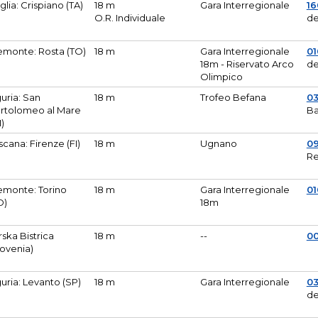
glia: Crispiano (TA)
18 m
Gara Interregionale
1
O.R. Individuale
de
emonte: Rosta (TO)
18 m
Gara Interregionale
01
18m - Riservato Arco
de
Olimpico
guria: San
18 m
Trofeo Befana
0
rtolomeo al Mare
Ba
M)
scana: Firenze (FI)
18 m
Ugnano
0
Re
emonte: Torino
18 m
Gara Interregionale
0
O)
18m
lirska Bistrica
18 m
--
0
lovenia)
guria: Levanto (SP)
18 m
Gara Interregionale
0
de