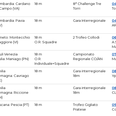
mbardia: Cardano
18 m
8° Challenge Tre
0
 Campo (VA)
Torri
To
mbardia: Pavia
18 m
Gara Interregionale
04
V)
AR
neto: Montecchio
18 m
2 Trofeo Collodi
0
ggiore (VI)
O.R. Squadre
A.
Ma
iuli Venezia
18 m
Campionato
0
ulia: Maniago (PN)
O.R.
Regionale CO/AN
M
Individuale+Squadre
ilia
18 m
Gara interregionale
0
magna: Cavriago
18m
Yp
E)
ilia
18 m
Gara interregionale
0
magna: Riccione
18m
CL
N)
scana: Pescia (PT)
18 m
Trofeo Gigliato
0
Pratese
Co