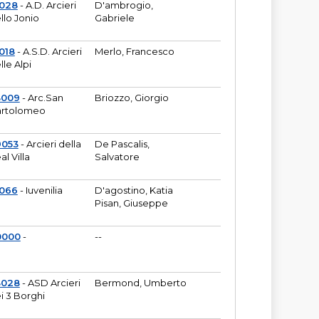
6028
- A.D. Arcieri
D'ambrogio,
llo Jonio
Gabriele
018
- A.S.D. Arcieri
Merlo, Francesco
lle Alpi
3009
- Arc.San
Briozzo, Giorgio
rtolomeo
9053
- Arcieri della
De Pascalis,
al Villa
Salvatore
1066
- Iuvenilia
D'agostino, Katia
Pisan, Giuseppe
0000
-
--
3028
- ASD Arcieri
Bermond, Umberto
i 3 Borghi