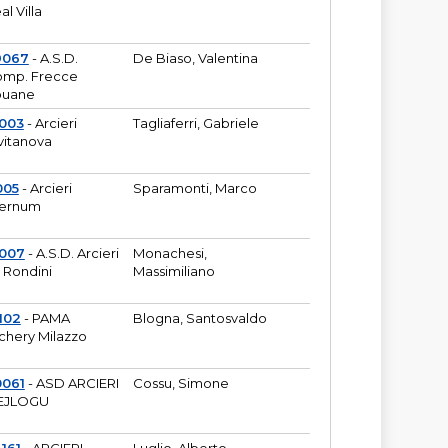
al Villa
9067
- A.S.D.
De Biaso, Valentina
mp. Frecce
puane
003
- Arcieri
Tagliaferri, Gabriele
vitanova
005
- Arcieri
Sparamonti, Marco
fernum
2007
- A.S.D. Arcieri
Monachesi,
 Rondini
Massimiliano
102
- PAMA
Blogna, Santosvaldo
chery Milazzo
0061
- ASD ARCIERI
Cossu, Simone
EJLOGU