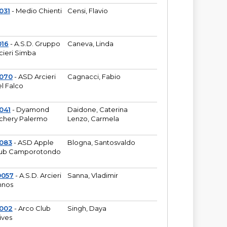
031
- Medio Chienti
Censi, Flavio
016
- A.S.D. Gruppo
Caneva, Linda
cieri Simba
2070
- ASD Arcieri
Cagnacci, Fabio
l Falco
041
- Dyamond
Daidone, Caterina
chery Palermo
Lenzo, Carmela
083
- ASD Apple
Blogna, Santosvaldo
ub Camporotondo
0057
- A.S.D. Arcieri
Sanna, Vladimir
hnos
1002
- Arco Club
Singh, Daya
ives