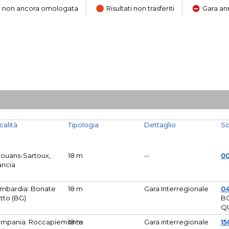
ara non ancora omologata
Risultati non trasferiti
Gara an
calità
Tipologia
Dettaglio
So
Mouans-Sartoux,
18 m
--
0
ancia
mbardia: Bonate
18 m
Gara Interregionale
04
tto (BG)
B
Q
mpania: Roccapiemonte
18 m
Gara interregionale
15