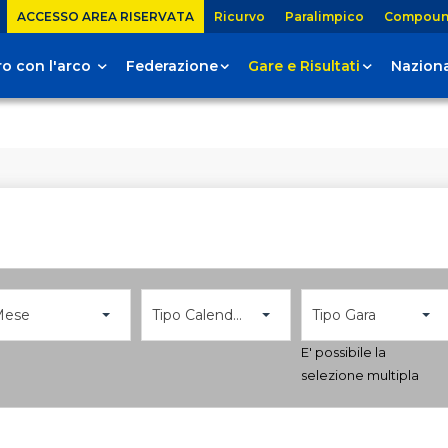
ACCESSO AREA RISERVATA
Ricurvo
Paralimpico
Compou
tiro con l'arco
Federazione
Gare e Risultati
Naziona
Mese
Tipo Calendario
Tipo Gara
E' possibile la
selezione multipla