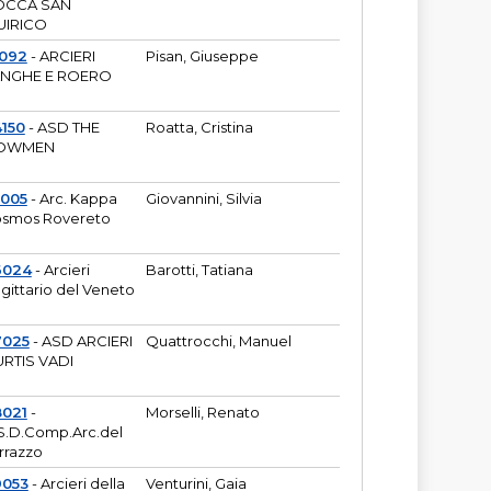
OCCA SAN
UIRICO
1092
- ARCIERI
Pisan, Giuseppe
ANGHE E ROERO
150
- ASD THE
Roatta, Cristina
OWMEN
5005
- Arc. Kappa
Giovannini, Silvia
smos Rovereto
6024
- Arcieri
Barotti, Tatiana
gittario del Veneto
7025
- ASD ARCIERI
Quattrocchi, Manuel
RTIS VADI
8021
-
Morselli, Renato
S.D.Comp.Arc.del
rrazzo
9053
- Arcieri della
Venturini, Gaia