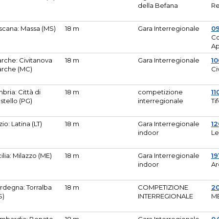
della Befana
Re
scana: Massa (MS)
18 m
Gara Interregionale
0
Co
A
rche: Civitanova
18 m
Gara Interregionale
10
rche (MC)
Ci
bria: Città di
18 m
competizione
11
stello (PG)
interregionale
Ti
zio: Latina (LT)
18 m
Gara Interregionale
1
indoor
Le
cilia: Milazzo (ME)
18 m
Gara Interregionale
19
indoor
Ar
rdegna: Torralba
18 m
COMPETIZIONE
2
S)
INTERREGIONALE
M