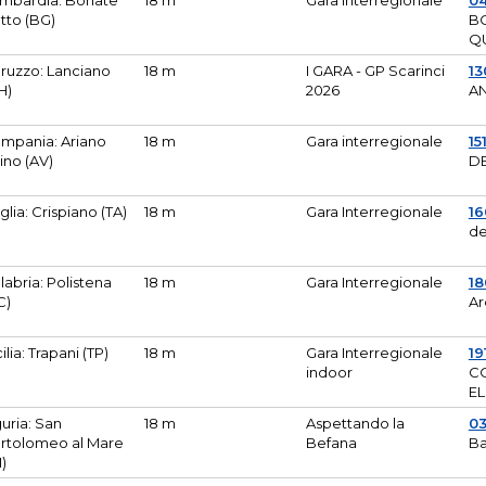
mbardia: Bonate
18 m
Gara Interregionale
04
tto (BG)
B
Q
ruzzo: Lanciano
18 m
I GARA - GP Scarinci
13
H)
2026
A
mpania: Ariano
18 m
Gara interregionale
15
pino (AV)
DE
glia: Crispiano (TA)
18 m
Gara Interregionale
1
de
labria: Polistena
18 m
Gara Interregionale
18
C)
Ar
cilia: Trapani (TP)
18 m
Gara Interregionale
19
indoor
CO
EL
guria: San
18 m
Aspettando la
0
rtolomeo al Mare
Befana
Ba
M)