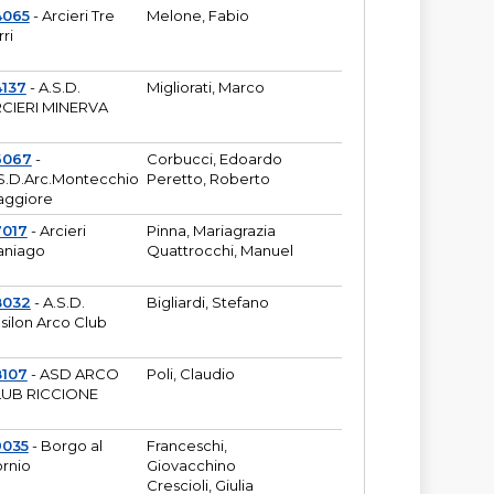
4065
- Arcieri Tre
Melone, Fabio
rri
137
- A.S.D.
Migliorati, Marco
CIERI MINERVA
6067
-
Corbucci, Edoardo
S.D.Arc.Montecchio
Peretto, Roberto
ggiore
7017
- Arcieri
Pinna, Mariagrazia
aniago
Quattrocchi, Manuel
8032
- A.S.D.
Bigliardi, Stefano
silon Arco Club
8107
- ASD ARCO
Poli, Claudio
UB RICCIONE
9035
- Borgo al
Franceschi,
rnio
Giovacchino
Crescioli, Giulia