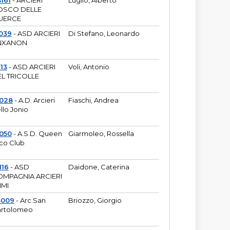
161
- ARCIERI
Luglio, Alberto
OSCO DELLE
UERCE
039
- ASD ARCIERI
Di Stefano, Leonardo
NXANON
113
- ASD ARCIERI
Voli, Antonio
L TRICOLLE
6028
- A.D. Arcieri
Fiaschi, Andrea
llo Jonio
050
- A.S.D. Queen
Giarmoleo, Rossella
co Club
116
- ASD
Daidone, Caterina
MPAGNIA ARCIERI
IMI
3009
- Arc.San
Briozzo, Giorgio
rtolomeo