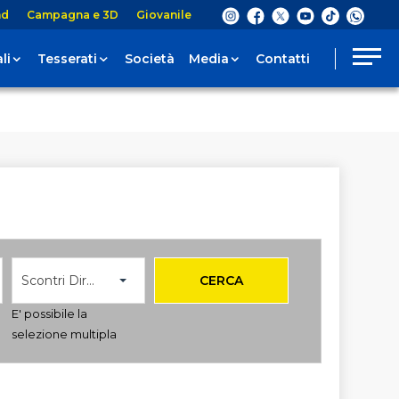
nd
Campagna e 3D
Giovanile
li
Tesserati
Società
Media
Contatti
Scontri Diretti
CERCA
E' possibile la
selezione multipla