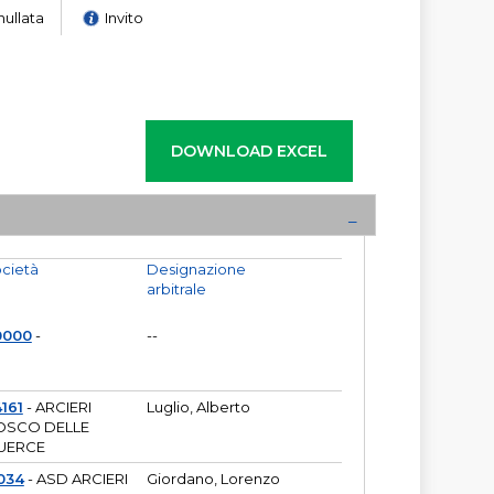
nullata
Invito
cietà
Designazione
arbitrale
0000
-
--
161
- ARCIERI
Luglio, Alberto
OSCO DELLE
UERCE
034
- ASD ARCIERI
Giordano, Lorenzo