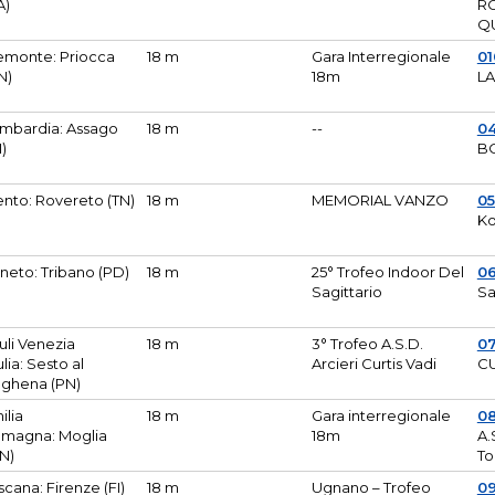
A)
R
Q
emonte: Priocca
18 m
Gara Interregionale
0
N)
18m
L
mbardia: Assago
18 m
--
04
I)
B
ento: Rovereto (TN)
18 m
MEMORIAL VANZO
0
Ko
neto: Tribano (PD)
18 m
25° Trofeo Indoor Del
0
Sagittario
Sa
iuli Venezia
18 m
3° Trofeo A.S.D.
0
ulia: Sesto al
Arcieri Curtis Vadi
CU
ghena (PN)
ilia
18 m
Gara interregionale
0
magna: Moglia
18m
A.
N)
To
scana: Firenze (FI)
18 m
Ugnano – Trofeo
0