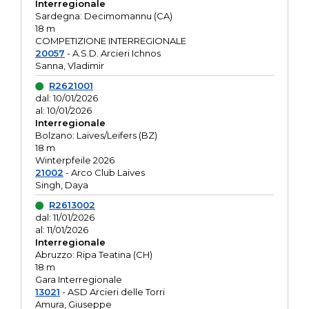
Interregionale
Sardegna: Decimomannu (CA)
18 m
COMPETIZIONE INTERREGIONALE
20057
- A.S.D. Arcieri Ichnos
Sanna, Vladimir
R2621001
dal: 10/01/2026
al: 10/01/2026
Interregionale
Bolzano: Laives/Leifers (BZ)
18 m
Winterpfeile 2026
21002
- Arco Club Laives
Singh, Daya
R2613002
dal: 11/01/2026
al: 11/01/2026
Interregionale
Abruzzo: Ripa Teatina (CH)
18 m
Gara Interregionale
13021
- ASD Arcieri delle Torri
Amura, Giuseppe