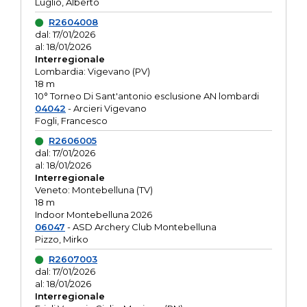
Luglio, Alberto
R2604008
dal: 17/01/2026
al: 18/01/2026
Interregionale
Lombardia: Vigevano (PV)
18 m
10° Torneo Di Sant'antonio esclusione AN lombardi
04042
- Arcieri Vigevano
Fogli, Francesco
R2606005
dal: 17/01/2026
al: 18/01/2026
Interregionale
Veneto: Montebelluna (TV)
18 m
Indoor Montebelluna 2026
06047
- ASD Archery Club Montebelluna
Pizzo, Mirko
R2607003
dal: 17/01/2026
al: 18/01/2026
Interregionale