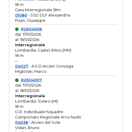
18 m
Gara Interregionale 18m
01080
- SSD DLF Alessandria
Pisan, Giuseppe
R2604006
dal: 17/01/2026
al: 18/01/2026
Interregionale
Lombardia: Castel d'Ario (MN)
18 m
--
04027
- A.S.D.Arcieri Gonzaga
Migliorati, Marco
R2604007
dal: 17/01/2026
al: 18/01/2026
Interregionale
Lombardia: Solaro (MI)
18 m
O.R. Individuale+Squadre
Campionato Regionale Arco Nudo
04038
- Arcieri del Sole
Vidari, Bruno