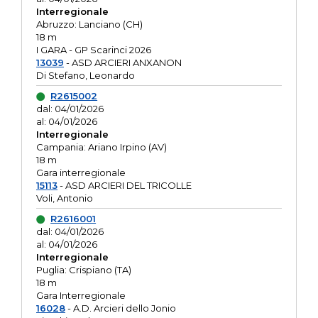
Interregionale
Abruzzo: Lanciano (CH)
18 m
I GARA - GP Scarinci 2026
13039
- ASD ARCIERI ANXANON
Di Stefano, Leonardo
R2615002
dal: 04/01/2026
al: 04/01/2026
Interregionale
Campania: Ariano Irpino (AV)
18 m
Gara interregionale
15113
- ASD ARCIERI DEL TRICOLLE
Voli, Antonio
R2616001
dal: 04/01/2026
al: 04/01/2026
Interregionale
Puglia: Crispiano (TA)
18 m
Gara Interregionale
16028
- A.D. Arcieri dello Jonio