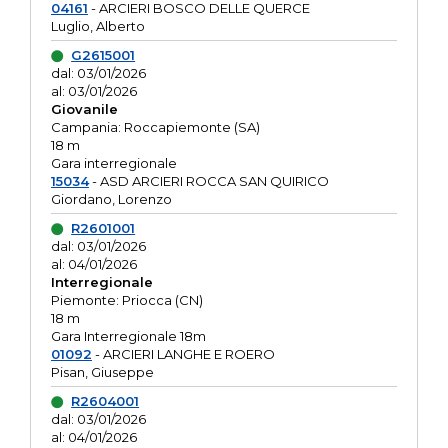
04161
- ARCIERI BOSCO DELLE QUERCE
Luglio, Alberto
G2615001
dal: 03/01/2026
al: 03/01/2026
Giovanile
Campania: Roccapiemonte (SA)
18 m
Gara interregionale
15034
- ASD ARCIERI ROCCA SAN QUIRICO
Giordano, Lorenzo
R2601001
dal: 03/01/2026
al: 04/01/2026
Interregionale
Piemonte: Priocca (CN)
18 m
Gara Interregionale 18m
01092
- ARCIERI LANGHE E ROERO
Pisan, Giuseppe
R2604001
dal: 03/01/2026
al: 04/01/2026