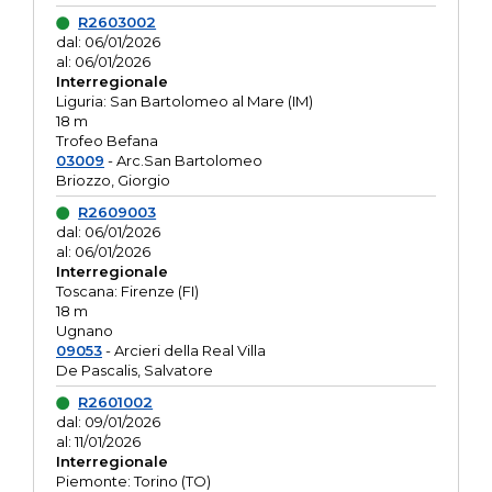
R2603002
dal: 06/01/2026
al: 06/01/2026
Interregionale
Liguria: San Bartolomeo al Mare (IM)
18 m
Trofeo Befana
03009
- Arc.San Bartolomeo
Briozzo, Giorgio
R2609003
dal: 06/01/2026
al: 06/01/2026
Interregionale
Toscana: Firenze (FI)
18 m
Ugnano
09053
- Arcieri della Real Villa
De Pascalis, Salvatore
R2601002
dal: 09/01/2026
al: 11/01/2026
Interregionale
Piemonte: Torino (TO)