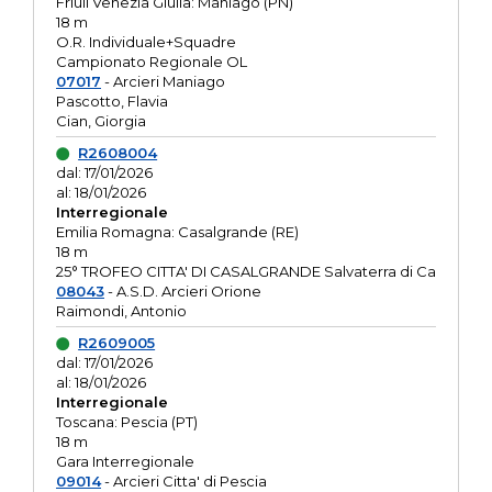
Friuli Venezia Giulia: Maniago (PN)
18 m
O.R. Individuale+Squadre
Campionato Regionale OL
07017
- Arcieri Maniago
Pascotto, Flavia
Cian, Giorgia
R2608004
dal: 17/01/2026
al: 18/01/2026
Interregionale
Emilia Romagna: Casalgrande (RE)
18 m
25° TROFEO CITTA' DI CASALGRANDE Salvaterra di Ca
08043
- A.S.D. Arcieri Orione
Raimondi, Antonio
R2609005
dal: 17/01/2026
al: 18/01/2026
Interregionale
Toscana: Pescia (PT)
18 m
Gara Interregionale
09014
- Arcieri Citta' di Pescia