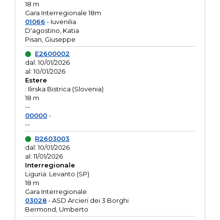
18 m
Gara Interregionale 18m
01066
- Iuvenilia
D'agostino, Katia
Pisan, Giuseppe
E2600002
dal: 10/01/2026
al: 10/01/2026
Estere
: Ilirska Bistrica (Slovenia)
18 m
--
00000
-
--
R2603003
dal: 10/01/2026
al: 11/01/2026
Interregionale
Liguria: Levanto (SP)
18 m
Gara Interregionale
03028
- ASD Arcieri dei 3 Borghi
Bermond, Umberto