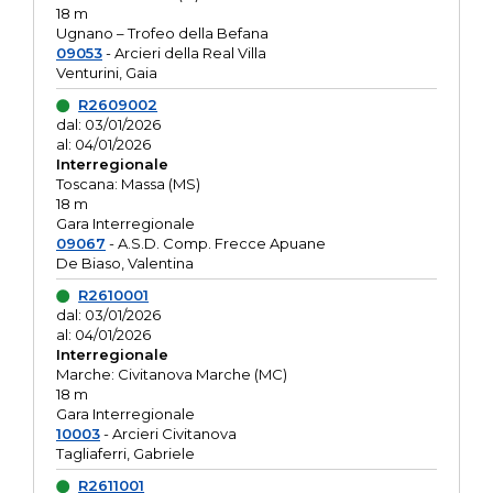
18 m
Ugnano – Trofeo della Befana
09053
- Arcieri della Real Villa
Venturini, Gaia
R2609002
dal: 03/01/2026
al: 04/01/2026
Interregionale
Toscana: Massa (MS)
18 m
Gara Interregionale
09067
- A.S.D. Comp. Frecce Apuane
De Biaso, Valentina
R2610001
dal: 03/01/2026
al: 04/01/2026
Interregionale
Marche: Civitanova Marche (MC)
18 m
Gara Interregionale
10003
- Arcieri Civitanova
Tagliaferri, Gabriele
R2611001