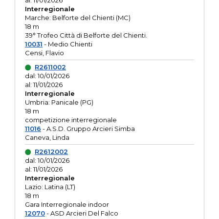
al: 11/01/2026
Interregionale
Marche: Belforte del Chienti (MC)
18 m
39° Trofeo Città di Belforte del Chienti.
10031
- Medio Chienti
Censi, Flavio
R2611002
dal: 10/01/2026
al: 11/01/2026
Interregionale
Umbria: Panicale (PG)
18 m
competizione interregionale
11016
- A.S.D. Gruppo Arcieri Simba
Caneva, Linda
R2612002
dal: 10/01/2026
al: 11/01/2026
Interregionale
Lazio: Latina (LT)
18 m
Gara Interregionale indoor
12070
- ASD Arcieri Del Falco