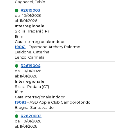
Cagnacci, Fabio
R2619003
dal: 10/01/2026
al: 11/01/2026
Interregionale
Sicilia: Trapani (TP)
18 m
Gara Interregionale indoor
19041
- Dyamond Archery Palermo
Daidone, Caterina
Lenzo, Carmela
R2619004
dal: 10/01/2026
al: 11/01/2026
Interregionale
Sicilia: Pedara (CT)
18 m
Gara Interregionale indoor
19083
- ASD Apple Club Camporotondo
Blogna, Santosvaldo
R2620002
dal: 10/01/2026
al: 11/01/2026