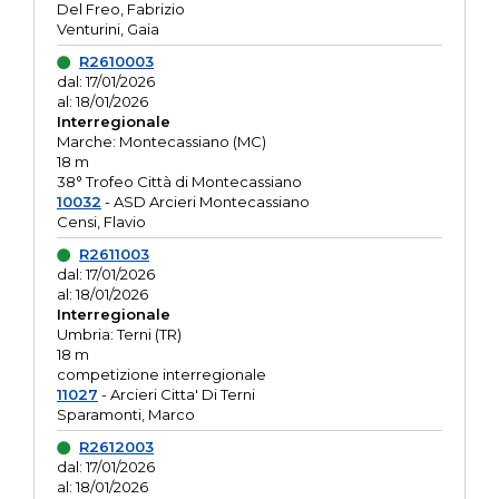
Del Freo, Fabrizio
Venturini, Gaia
R2610003
dal: 17/01/2026
al: 18/01/2026
Interregionale
Marche: Montecassiano (MC)
18 m
38° Trofeo Città di Montecassiano
10032
- ASD Arcieri Montecassiano
Censi, Flavio
R2611003
dal: 17/01/2026
al: 18/01/2026
Interregionale
Umbria: Terni (TR)
18 m
competizione interregionale
11027
- Arcieri Citta' Di Terni
Sparamonti, Marco
R2612003
dal: 17/01/2026
al: 18/01/2026