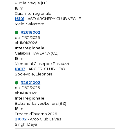
Puglia: Veglie (LE)
18 m
Gara Interregionale
16101
- ASD ARCHERY CLUB VEGLIE
Mele, Salvatore
R2618002
dal: 11/01/2026
al: 11/01/2026
Interregionale
Calabria: TAVERNA (CZ)
18 m
Memorial Giuseppe Pascuzzi
18013
- ARCIERI CLUB LIDO
Socievole, Eleonora
R2621002
dal: 11/01/2026
al: 11/01/2026
Interregionale
Bolzano: Laives/Leifers (BZ)
18 m
Frecce d’inverno 2026
21002
- Arco Club Laives
Singh, Daya