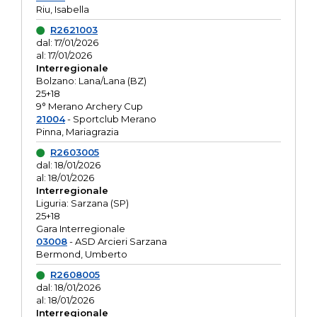
Riu, Isabella
R2621003
dal: 17/01/2026
al: 17/01/2026
Interregionale
Bolzano: Lana/Lana (BZ)
25+18
9° Merano Archery Cup
21004
- Sportclub Merano
Pinna, Mariagrazia
R2603005
dal: 18/01/2026
al: 18/01/2026
Interregionale
Liguria: Sarzana (SP)
25+18
Gara Interregionale
03008
- ASD Arcieri Sarzana
Bermond, Umberto
R2608005
dal: 18/01/2026
al: 18/01/2026
Interregionale