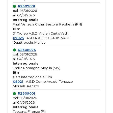
R2607001
dal: 03/01/2026
al: 04/01/2026
Interregionale
Friuli Venezia Giulia: Sesto al Reghena (PN)
18 m
3° Trofeo A.S.D. Arcieri Curtis Vadi
07025
- ASD ARCIERI CURTIS VADI
Quattrocchi, Manuel
R2608074
dal: 03/01/2026
al: 04/01/2026
Interregionale
Emilia Romagna: Moglia (MN)
18 m
Gara interregionale 18m
08021
- A.S.D.Comp.Arc.del Torrazzo
Morselli, Renato
R2609001
dal: 03/01/2026
al: 04/01/2026
Interregionale
Toscana: Firenze (FI)