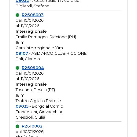
08032
- A.S.D. Ypsilon Arco Club
Bigliardi, Stefano
R2608003
dal: 10/01/2026
al: 11/01/2026
Interregionale
Emilia Romagna: Riccione (RN)
18 m
Gara interregionale 18m
08107
- ASD ARCO CLUB RICCIONE
Poli, Claudio
R2609004
dal: 10/01/2026
al: 11/01/2026
Interregionale
Toscana: Pescia (PT)
18 m
Trofeo Gigliato Pratese
09035
- Borgo al Cornio
Franceschi, Giovacchino
Crescioli, Giulia
R2610002
dal: 10/01/2026