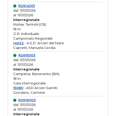
R2614001
dal: 11/01/2026
al: 11/01/2026
Interregionale
Molise: Termoli (CB)
18 m
O.R. Individuale
Campionato Regionale
14022
- A.S.D. Arcieri del Mare
Capretti, Manuela Cecilia
R2615003
dal: 11/01/2026
al: 11/01/2026
Interregionale
Campania: Benevento (BN)
18 m
Gara interregionale
15080
- ASD Arcieri Sanniti
Giordano, Carmine
R2616003
dal: 11/01/2026
al: 11/01/2026
Interregionale