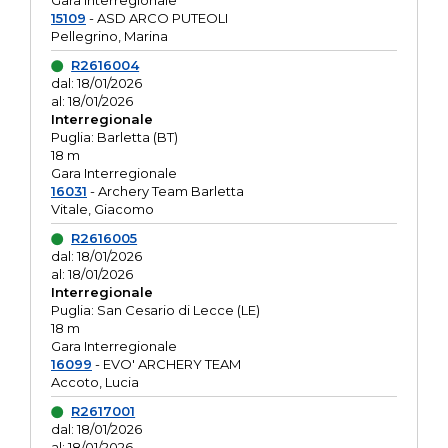
Gara interregionale
15109
- ASD ARCO PUTEOLI
Pellegrino, Marina
R2616004
dal: 18/01/2026
al: 18/01/2026
Interregionale
Puglia: Barletta (BT)
18 m
Gara Interregionale
16031
- Archery Team Barletta
Vitale, Giacomo
R2616005
dal: 18/01/2026
al: 18/01/2026
Interregionale
Puglia: San Cesario di Lecce (LE)
18 m
Gara Interregionale
16099
- EVO' ARCHERY TEAM
Accoto, Lucia
R2617001
dal: 18/01/2026
al: 18/01/2026