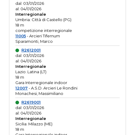
dal: 03/01/2026
al: 04/01/2026
Interregionale
Umbria: Città di Castello (PG)
18 m
competizione interregionale
11005
- Arcieri Tifernum
Sparamonti, Marco
R2612001
dal: 03/01/2026
al: 04/01/2026
Interregionale
Lazio: Latina (LT)
18 m
Gara Interregionale indoor
12007
- A.S.D. Arcieri Le Rondini
Monachesi, Massimiliano
R2619001
dal: 03/01/2026
al: 04/01/2026
Interregionale
Sicilia: Milazzo (ME)
18 m
Gara Interregionale indoor