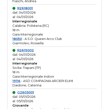
Fiaschi, Andrea
R2618001
dal: 04/01/2026
al: 04/01/2026
Interregionale
Calabria: Polistena (RC)
18 m
Gara Interregionale
18050
- A.S.D. Queen Arco Club
Giarmoleo, Rossella
R2619002
dal: 04/01/2026
al: 04/01/2026
Interregionale
Sicilia: Trapani (TP)
18 m
Gara Interregionale indoor
19116
- ASD COMPAGNIA ARCIERI ELIMI
Daidone, Caterina
G2603001
dal: 05/01/2026
al: 05/01/2026
Giovanile