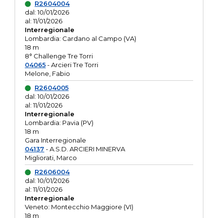
R2604004
dal: 10/01/2026
al: 11/01/2026
Interregionale
Lombardia: Cardano al Campo (VA)
18 m
8° Challenge Tre Torri
04065
- Arcieri Tre Torri
Melone, Fabio
R2604005
dal: 10/01/2026
al: 11/01/2026
Interregionale
Lombardia: Pavia (PV)
18 m
Gara Interregionale
04137
- A.S.D. ARCIERI MINERVA
Migliorati, Marco
R2606004
dal: 10/01/2026
al: 11/01/2026
Interregionale
Veneto: Montecchio Maggiore (VI)
18 m