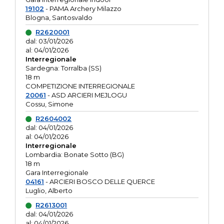
19102
- PAMA Archery Milazzo
Blogna, Santosvaldo
R2620001
dal: 03/01/2026
al: 04/01/2026
Interregionale
Sardegna: Torralba (SS)
18 m
COMPETIZIONE INTERREGIONALE
20061
- ASD ARCIERI MEJLOGU
Cossu, Simone
R2604002
dal: 04/01/2026
al: 04/01/2026
Interregionale
Lombardia: Bonate Sotto (BG)
18 m
Gara Interregionale
04161
- ARCIERI BOSCO DELLE QUERCE
Luglio, Alberto
R2613001
dal: 04/01/2026
al: 04/01/2026