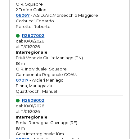
O.R. Squadre
2 Trofeo Collodi
06067
- A.S.D.Arc.Montecchio Maggiore
Corbucci, Edoardo
Peretto, Roberto
R2607002
dal: 10/01/2026
al: 11/01/2026
Interregionale
Friuli Venezia Giulia: Maniago (PN)
18 m
O.R. Individuale+Squadre
Campionato Regionale CO/AN
07017
- Arcieri Maniago
Pinna, Mariagrazia
Quattrocchi, Manuel
R2608002
dal: 10/01/2026
al: 11/01/2026
Interregionale
Emilia Romagna: Cavriago (RE)
18 m
Gara interregionale 18m