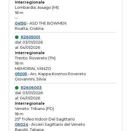
Interregionale
Lombardia: Assago (MI)
18 m
--
04150
- ASD THE BOWMEN
Roatta, Cristina
R2605001
dal: 03/01/2026
al: 04/01/2026
Interregionale
Trento: Rovereto (TN)
18 m
MEMORIAL VANZO
05005
- Arc. Kappa Kosmos Rovereto
Giovannini, Silvia
R2606003
dal: 03/01/2026
al: 04/01/2026
Interregionale
Veneto: Tribano (PD)
18 m
25° Trofeo Indoor Del Sagittario
06024
- Arcieri Sagittario del Veneto
Barotti, Tatiana