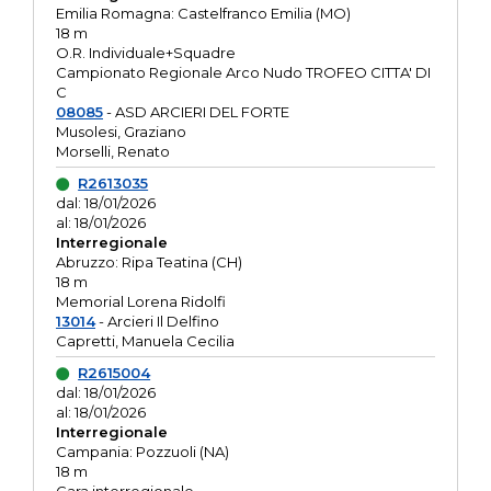
Emilia Romagna: Castelfranco Emilia (MO)
18 m
O.R. Individuale+Squadre
Campionato Regionale Arco Nudo TROFEO CITTA' DI
C
08085
- ASD ARCIERI DEL FORTE
Musolesi, Graziano
Morselli, Renato
R2613035
dal: 18/01/2026
al: 18/01/2026
Interregionale
Abruzzo: Ripa Teatina (CH)
18 m
Memorial Lorena Ridolfi
13014
- Arcieri Il Delfino
Capretti, Manuela Cecilia
R2615004
dal: 18/01/2026
al: 18/01/2026
Interregionale
Campania: Pozzuoli (NA)
18 m