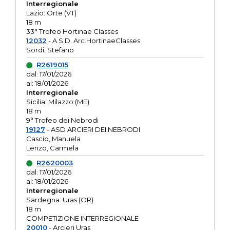
Interregionale
Lazio: Orte (VT)
18 m
33° Trofeo Hortinae Classes
12032
- A.S.D. Arc.HortinaeClasses
Sordi, Stefano
R2619015
dal: 17/01/2026
al: 18/01/2026
Interregionale
Sicilia: Milazzo (ME)
18 m
9° Trofeo dei Nebrodi
19127
- ASD ARCIERI DEI NEBRODI
Cascio, Manuela
Lenzo, Carmela
R2620003
dal: 17/01/2026
al: 18/01/2026
Interregionale
Sardegna: Uras (OR)
18 m
COMPETIZIONE INTERREGIONALE
20010
- Arcieri Uras