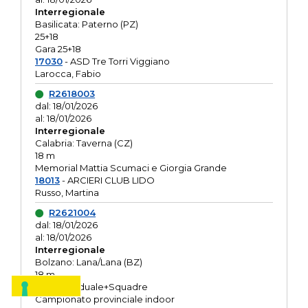
Interregionale
Basilicata: Paterno (PZ)
25+18
Gara 25+18
17030
- ASD Tre Torri Viggiano
Larocca, Fabio
R2618003
dal: 18/01/2026
al: 18/01/2026
Interregionale
Calabria: Taverna (CZ)
18 m
Memorial Mattia Scumaci e Giorgia Grande
18013
- ARCIERI CLUB LIDO
Russo, Martina
R2621004
dal: 18/01/2026
al: 18/01/2026
Interregionale
Bolzano: Lana/Lana (BZ)
18 m
O.R. Individuale+Squadre
Campionato provinciale indoor