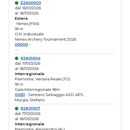
E2600003
dal: 16/01/2026
al: 18/01/2026
Estere
: Nimes (FRA)
18 m
O.R. Individuale
Nimes Archery Tournament 2026
00000
-
--
R2601004
dal: 17/01/2026
al: 18/01/2026
Interregionale
Piemonte: Venaria Reale (TO)
18 m
Gara Interregionale 18m
01051
- Sentiero Selvaggio ASD-APS
Murgia, Stefano
R2601007
dal: 17/01/2026
al: 18/01/2026
Interregionale
Piemonte: Alessandria (AL)