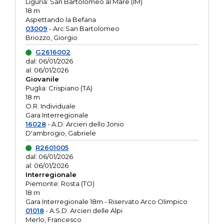
Liguria: San Bartolomeo al Mare (IM)
18 m
Aspettando la Befana
03009
- Arc.San Bartolomeo
Briozzo, Giorgio
G2616002
dal: 06/01/2026
al: 06/01/2026
Giovanile
Puglia: Crispiano (TA)
18 m
O.R. Individuale
Gara Interregionale
16028
- A.D. Arcieri dello Jonio
D'ambrogio, Gabriele
R2601005
dal: 06/01/2026
al: 06/01/2026
Interregionale
Piemonte: Rosta (TO)
18 m
Gara Interregionale 18m - Riservato Arco Olimpico
01018
- A.S.D. Arcieri delle Alpi
Merlo, Francesco