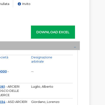
nullata
Invito
cietà
Designazione
arbitrale
0000
-
--
161
- ARCIERI
Luglio, Alberto
OSCO DELLE
UERCE
034
- ASD ARCIERI
Giordano, Lorenzo