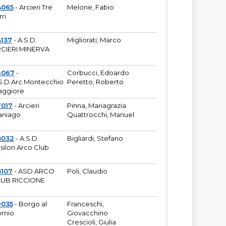
4065
- Arcieri Tre
Melone, Fabio
rri
137
- A.S.D.
Migliorati, Marco
CIERI MINERVA
6067
-
Corbucci, Edoardo
S.D.Arc.Montecchio
Peretto, Roberto
ggiore
7017
- Arcieri
Pinna, Mariagrazia
aniago
Quattrocchi, Manuel
8032
- A.S.D.
Bigliardi, Stefano
silon Arco Club
8107
- ASD ARCO
Poli, Claudio
UB RICCIONE
9035
- Borgo al
Franceschi,
rnio
Giovacchino
Crescioli, Giulia