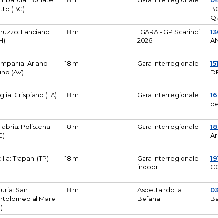
mbardia: Bonate
18 m
Gara Interregionale
04
tto (BG)
B
Q
ruzzo: Lanciano
18 m
I GARA - GP Scarinci
13
H)
2026
A
mpania: Ariano
18 m
Gara interregionale
15
pino (AV)
DE
glia: Crispiano (TA)
18 m
Gara Interregionale
1
de
labria: Polistena
18 m
Gara Interregionale
18
C)
Ar
cilia: Trapani (TP)
18 m
Gara Interregionale
19
indoor
CO
EL
guria: San
18 m
Aspettando la
0
rtolomeo al Mare
Befana
Ba
M)