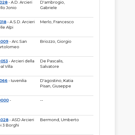
6028
- A.D. Arcieri
D'ambrogio,
llo Jonio
Gabriele
018
- A.S.D. Arcieri
Merlo, Francesco
lle Alpi
3009
- Arc.San
Briozzo, Giorgio
rtolomeo
9053
- Arcieri della
De Pascalis,
al Villa
Salvatore
1066
- Iuvenilia
D'agostino, Katia
Pisan, Giuseppe
0000
-
--
3028
- ASD Arcieri
Bermond, Umberto
i 3 Borghi