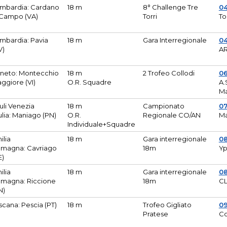
mbardia: Cardano
18 m
8° Challenge Tre
0
 Campo (VA)
Torri
To
mbardia: Pavia
18 m
Gara Interregionale
04
V)
AR
neto: Montecchio
18 m
2 Trofeo Collodi
0
ggiore (VI)
O.R. Squadre
A.
Ma
iuli Venezia
18 m
Campionato
0
ulia: Maniago (PN)
O.R.
Regionale CO/AN
M
Individuale+Squadre
ilia
18 m
Gara interregionale
0
magna: Cavriago
18m
Yp
E)
ilia
18 m
Gara interregionale
0
magna: Riccione
18m
CL
N)
scana: Pescia (PT)
18 m
Trofeo Gigliato
0
Pratese
Co