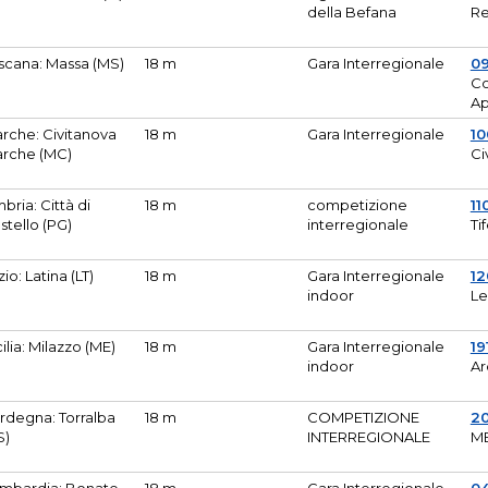
della Befana
Re
scana: Massa (MS)
18 m
Gara Interregionale
0
Co
A
rche: Civitanova
18 m
Gara Interregionale
10
rche (MC)
Ci
bria: Città di
18 m
competizione
11
stello (PG)
interregionale
Ti
zio: Latina (LT)
18 m
Gara Interregionale
1
indoor
Le
cilia: Milazzo (ME)
18 m
Gara Interregionale
19
indoor
Ar
rdegna: Torralba
18 m
COMPETIZIONE
2
S)
INTERREGIONALE
M