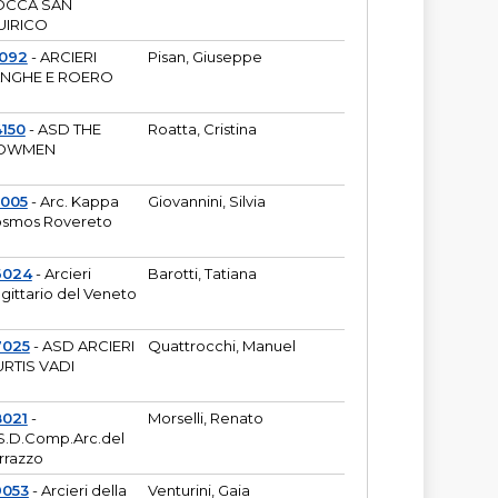
OCCA SAN
UIRICO
1092
- ARCIERI
Pisan, Giuseppe
ANGHE E ROERO
150
- ASD THE
Roatta, Cristina
OWMEN
5005
- Arc. Kappa
Giovannini, Silvia
smos Rovereto
6024
- Arcieri
Barotti, Tatiana
gittario del Veneto
7025
- ASD ARCIERI
Quattrocchi, Manuel
RTIS VADI
8021
-
Morselli, Renato
S.D.Comp.Arc.del
rrazzo
9053
- Arcieri della
Venturini, Gaia