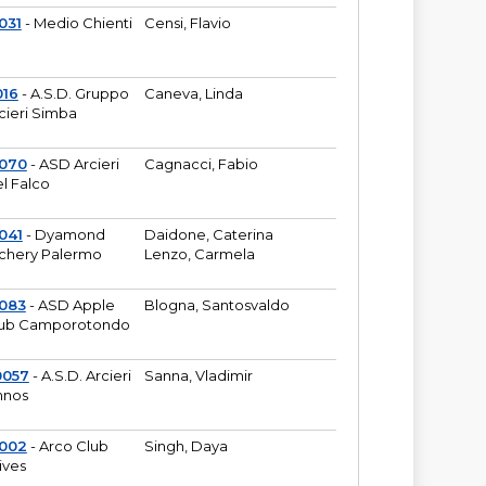
031
- Medio Chienti
Censi, Flavio
016
- A.S.D. Gruppo
Caneva, Linda
cieri Simba
2070
- ASD Arcieri
Cagnacci, Fabio
l Falco
041
- Dyamond
Daidone, Caterina
chery Palermo
Lenzo, Carmela
083
- ASD Apple
Blogna, Santosvaldo
ub Camporotondo
0057
- A.S.D. Arcieri
Sanna, Vladimir
hnos
1002
- Arco Club
Singh, Daya
ives