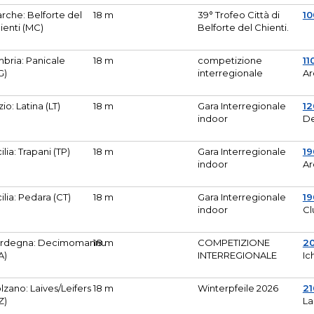
rche: Belforte del
18 m
39° Trofeo Città di
10
ienti (MC)
Belforte del Chienti.
bria: Panicale
18 m
competizione
11
G)
interregionale
Ar
zio: Latina (LT)
18 m
Gara Interregionale
1
indoor
De
cilia: Trapani (TP)
18 m
Gara Interregionale
19
indoor
Ar
cilia: Pedara (CT)
18 m
Gara Interregionale
19
indoor
Cl
rdegna: Decimomannu
18 m
COMPETIZIONE
2
A)
INTERREGIONALE
Ic
lzano: Laives/Leifers
18 m
Winterpfeile 2026
2
Z)
La