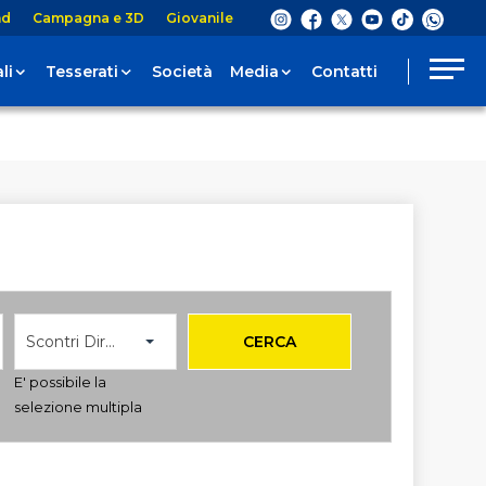
nd
Campagna e 3D
Giovanile
li
Tesserati
Società
Media
Contatti
Scontri Diretti
CERCA
E' possibile la
selezione multipla