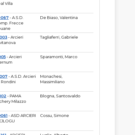
al Villa
9067
- A.S.D.
De Biaso, Valentina
mp. Frecce
puane
003
- Arcieri
Tagliaferri, Gabriele
vitanova
005
- Arcieri
Sparamonti, Marco
fernum
2007
- A.S.D. Arcieri
Monachesi,
 Rondini
Massimiliano
102
- PAMA
Blogna, Santosvaldo
chery Milazzo
0061
- ASD ARCIERI
Cossu, Simone
EJLOGU