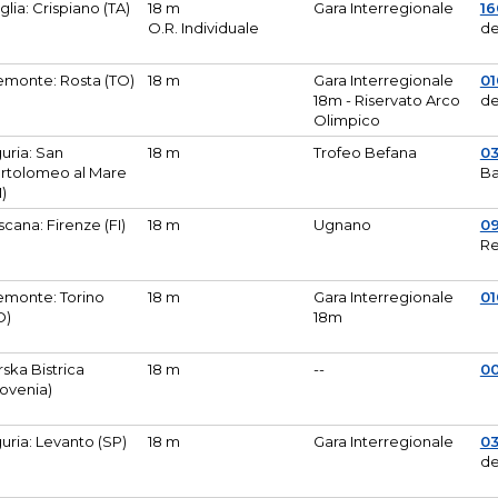
glia: Crispiano (TA)
18 m
Gara Interregionale
1
O.R. Individuale
de
emonte: Rosta (TO)
18 m
Gara Interregionale
01
18m - Riservato Arco
de
Olimpico
guria: San
18 m
Trofeo Befana
0
rtolomeo al Mare
Ba
M)
scana: Firenze (FI)
18 m
Ugnano
0
Re
emonte: Torino
18 m
Gara Interregionale
0
O)
18m
lirska Bistrica
18 m
--
0
lovenia)
guria: Levanto (SP)
18 m
Gara Interregionale
0
de