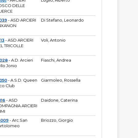
161
- ARCIERI
Luglio, Alberto
OSCO DELLE
UERCE
039
- ASD ARCIERI
Di Stefano, Leonardo
NXANON
113
- ASD ARCIERI
Voli, Antonio
L TRICOLLE
6028
- A.D. Arcieri
Fiaschi, Andrea
llo Jonio
050
- A.S.D. Queen
Giarmoleo, Rossella
co Club
116
- ASD
Daidone, Caterina
MPAGNIA ARCIERI
IMI
3009
- Arc.San
Briozzo, Giorgio
rtolomeo