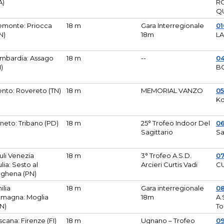
A)
R
Q
emonte: Priocca
18 m
Gara Interregionale
0
N)
18m
L
mbardia: Assago
18 m
--
04
I)
B
ento: Rovereto (TN)
18 m
MEMORIAL VANZO
0
Ko
neto: Tribano (PD)
18 m
25° Trofeo Indoor Del
0
Sagittario
Sa
iuli Venezia
18 m
3° Trofeo A.S.D.
0
ulia: Sesto al
Arcieri Curtis Vadi
CU
ghena (PN)
ilia
18 m
Gara interregionale
0
magna: Moglia
18m
A.
N)
To
scana: Firenze (FI)
18 m
Ugnano – Trofeo
0