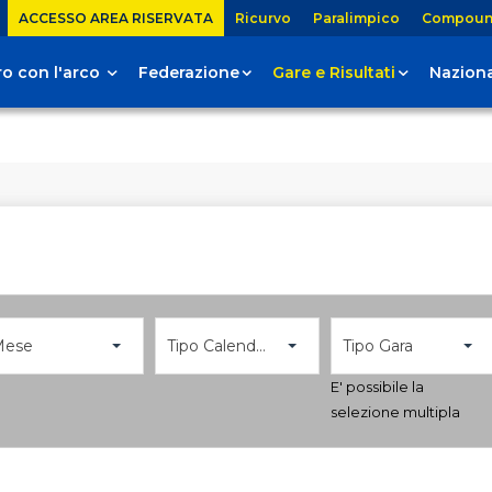
ACCESSO AREA RISERVATA
Ricurvo
Paralimpico
Compou
tiro con l'arco
Federazione
Gare e Risultati
Naziona
Mese
Tipo Calendario
Tipo Gara
E' possibile la
selezione multipla