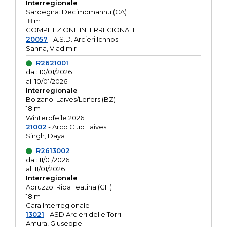
Interregionale
Sardegna: Decimomannu (CA)
18 m
COMPETIZIONE INTERREGIONALE
20057
- A.S.D. Arcieri Ichnos
Sanna, Vladimir
R2621001
dal: 10/01/2026
al: 10/01/2026
Interregionale
Bolzano: Laives/Leifers (BZ)
18 m
Winterpfeile 2026
21002
- Arco Club Laives
Singh, Daya
R2613002
dal: 11/01/2026
al: 11/01/2026
Interregionale
Abruzzo: Ripa Teatina (CH)
18 m
Gara Interregionale
13021
- ASD Arcieri delle Torri
Amura, Giuseppe