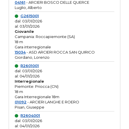
04161
- ARCIERI BOSCO DELLE QUERCE
Luglio, Alberto
G2615001
dal: 03/01/2026
al: 03/01/2026
Giovanile
Campania: Roccapiemonte (SA)
18 m
Gara interregionale
15034
- ASD ARCIERI ROCCA SAN QUIRICO
Giordano, Lorenzo
R2601001
dal: 03/01/2026
al: 04/01/2026
Interregionale
Piemonte: Priocca (CN)
18 m
Gara Interregionale 18m
01092
- ARCIERI LANGHE E ROERO
Pisan, Giuseppe
R2604001
dal: 03/01/2026
al: 04/01/2026