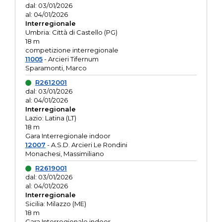
dal: 03/01/2026
al: 04/01/2026
Interregionale
Umbria: Città di Castello (PG)
18 m
competizione interregionale
11005
- Arcieri Tifernum
Sparamonti, Marco
R2612001
dal: 03/01/2026
al: 04/01/2026
Interregionale
Lazio: Latina (LT)
18 m
Gara Interregionale indoor
12007
- A.S.D. Arcieri Le Rondini
Monachesi, Massimiliano
R2619001
dal: 03/01/2026
al: 04/01/2026
Interregionale
Sicilia: Milazzo (ME)
18 m
Gara Interregionale indoor