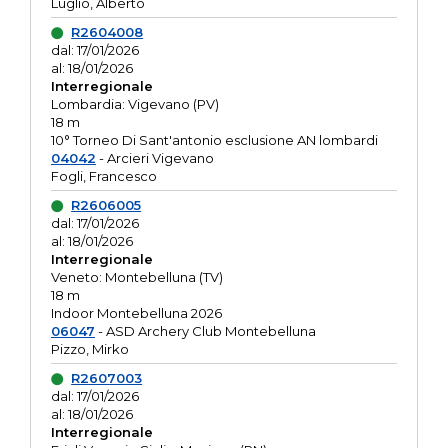
Luglio, Alberto
R2604008
dal: 17/01/2026
al: 18/01/2026
Interregionale
Lombardia: Vigevano (PV)
18 m
10° Torneo Di Sant'antonio esclusione AN lombardi
04042
- Arcieri Vigevano
Fogli, Francesco
R2606005
dal: 17/01/2026
al: 18/01/2026
Interregionale
Veneto: Montebelluna (TV)
18 m
Indoor Montebelluna 2026
06047
- ASD Archery Club Montebelluna
Pizzo, Mirko
R2607003
dal: 17/01/2026
al: 18/01/2026
Interregionale