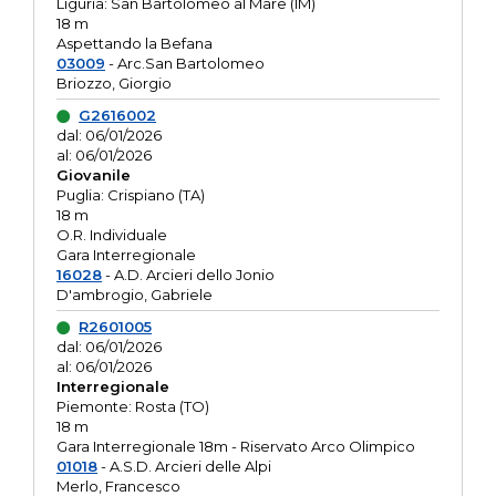
Liguria: San Bartolomeo al Mare (IM)
18 m
Aspettando la Befana
03009
- Arc.San Bartolomeo
Briozzo, Giorgio
G2616002
dal: 06/01/2026
al: 06/01/2026
Giovanile
Puglia: Crispiano (TA)
18 m
O.R. Individuale
Gara Interregionale
16028
- A.D. Arcieri dello Jonio
D'ambrogio, Gabriele
R2601005
dal: 06/01/2026
al: 06/01/2026
Interregionale
Piemonte: Rosta (TO)
18 m
Gara Interregionale 18m - Riservato Arco Olimpico
01018
- A.S.D. Arcieri delle Alpi
Merlo, Francesco