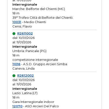
al: 11/01/2026
Interregionale
Marche: Belforte del Chienti (MC)
18 m
39° Trofeo Città di Belforte del Chienti.
10031
- Medio Chienti
Censi, Flavio
R2611002
dal: 10/01/2026
al: 11/01/2026
Interregionale
Umbria: Panicale (PG)
18 m
competizione interregionale
11016
- A.S.D. Gruppo Arcieri Simba
Caneva, Linda
R2612002
dal: 10/01/2026
al: 11/01/2026
Interregionale
Lazio: Latina (LT)
18 m
Gara Interregionale indoor
12070
- ASD Arcieri Del Falco