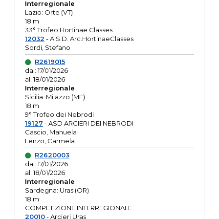
Interregionale
Lazio: Orte (VT)
18 m
33° Trofeo Hortinae Classes
12032
- A.S.D. Arc.HortinaeClasses
Sordi, Stefano
R2619015
dal: 17/01/2026
al: 18/01/2026
Interregionale
Sicilia: Milazzo (ME)
18 m
9° Trofeo dei Nebrodi
19127
- ASD ARCIERI DEI NEBRODI
Cascio, Manuela
Lenzo, Carmela
R2620003
dal: 17/01/2026
al: 18/01/2026
Interregionale
Sardegna: Uras (OR)
18 m
COMPETIZIONE INTERREGIONALE
20010
- Arcieri Uras