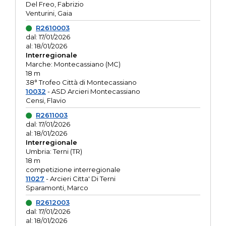
Del Freo, Fabrizio
Venturini, Gaia
R2610003
dal: 17/01/2026
al: 18/01/2026
Interregionale
Marche: Montecassiano (MC)
18 m
38° Trofeo Città di Montecassiano
10032
- ASD Arcieri Montecassiano
Censi, Flavio
R2611003
dal: 17/01/2026
al: 18/01/2026
Interregionale
Umbria: Terni (TR)
18 m
competizione interregionale
11027
- Arcieri Citta' Di Terni
Sparamonti, Marco
R2612003
dal: 17/01/2026
al: 18/01/2026