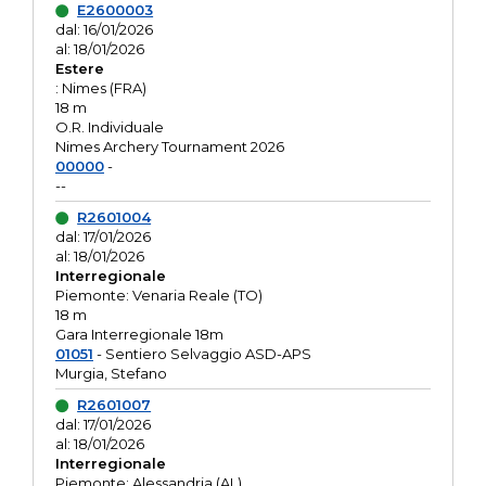
E2600003
dal: 16/01/2026
al: 18/01/2026
Estere
: Nimes (FRA)
18 m
O.R. Individuale
Nimes Archery Tournament 2026
00000
-
--
R2601004
dal: 17/01/2026
al: 18/01/2026
Interregionale
Piemonte: Venaria Reale (TO)
18 m
Gara Interregionale 18m
01051
- Sentiero Selvaggio ASD-APS
Murgia, Stefano
R2601007
dal: 17/01/2026
al: 18/01/2026
Interregionale
Piemonte: Alessandria (AL)