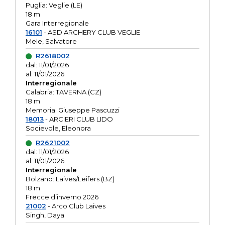
Puglia: Veglie (LE)
18 m
Gara Interregionale
16101
- ASD ARCHERY CLUB VEGLIE
Mele, Salvatore
R2618002
dal: 11/01/2026
al: 11/01/2026
Interregionale
Calabria: TAVERNA (CZ)
18 m
Memorial Giuseppe Pascuzzi
18013
- ARCIERI CLUB LIDO
Socievole, Eleonora
R2621002
dal: 11/01/2026
al: 11/01/2026
Interregionale
Bolzano: Laives/Leifers (BZ)
18 m
Frecce d’inverno 2026
21002
- Arco Club Laives
Singh, Daya