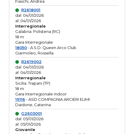
Fiaschi, Andrea
R2618001
dal: 04/01/2026
al: 04/01/2026
Interregionale
Calabria: Polistena (RC)
18 m
Gara Interregionale
18050
- A.S.D. Queen Arco Club
Giarmoleo, Rossella
R2619002
dal: 04/01/2026
al: 04/01/2026
Interregionale
Sicilia: Trapani (TP)
18 m
Gara Interregionale indoor
19116
- ASD COMPAGNIA ARCIERI ELIMI
Daidone, Caterina
G2603001
dal: 05/01/2026
al: 05/01/2026
Giovanile