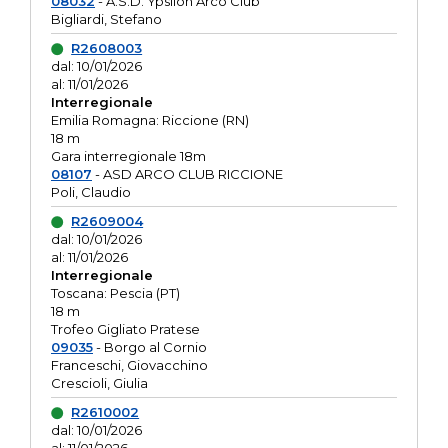
08032
- A.S.D. Ypsilon Arco Club
Bigliardi, Stefano
R2608003
dal: 10/01/2026
al: 11/01/2026
Interregionale
Emilia Romagna: Riccione (RN)
18 m
Gara interregionale 18m
08107
- ASD ARCO CLUB RICCIONE
Poli, Claudio
R2609004
dal: 10/01/2026
al: 11/01/2026
Interregionale
Toscana: Pescia (PT)
18 m
Trofeo Gigliato Pratese
09035
- Borgo al Cornio
Franceschi, Giovacchino
Crescioli, Giulia
R2610002
dal: 10/01/2026