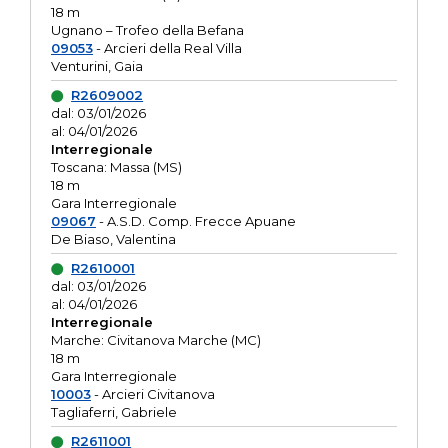
18 m
Ugnano – Trofeo della Befana
09053
- Arcieri della Real Villa
Venturini, Gaia
R2609002
dal: 03/01/2026
al: 04/01/2026
Interregionale
Toscana: Massa (MS)
18 m
Gara Interregionale
09067
- A.S.D. Comp. Frecce Apuane
De Biaso, Valentina
R2610001
dal: 03/01/2026
al: 04/01/2026
Interregionale
Marche: Civitanova Marche (MC)
18 m
Gara Interregionale
10003
- Arcieri Civitanova
Tagliaferri, Gabriele
R2611001