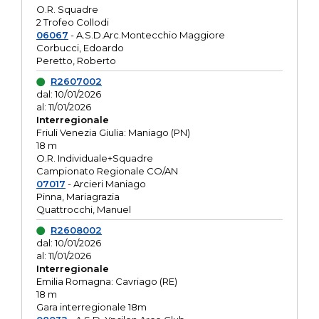
O.R. Squadre
2 Trofeo Collodi
06067
- A.S.D.Arc.Montecchio Maggiore
Corbucci, Edoardo
Peretto, Roberto
R2607002
dal: 10/01/2026
al: 11/01/2026
Interregionale
Friuli Venezia Giulia: Maniago (PN)
18 m
O.R. Individuale+Squadre
Campionato Regionale CO/AN
07017
- Arcieri Maniago
Pinna, Mariagrazia
Quattrocchi, Manuel
R2608002
dal: 10/01/2026
al: 11/01/2026
Interregionale
Emilia Romagna: Cavriago (RE)
18 m
Gara interregionale 18m