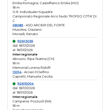
Emilia Romagna: Castelfranco Emilia (MO)
18 m
O.R. Individuale+Squadre
Campionato Regionale Arco Nudo TROFEO CITTA' DI
C
08085
- ASD ARCIERI DEL FORTE
Musolesi, Graziano
Morselli, Renato
R2613035
dal: 18/01/2026
al: 18/01/2026
Interregionale
Abruzzo: Ripa Teatina (CH)
18 m
Memorial Lorena Ridolfi
13014
- Arcieri Il Delfino
Capretti, Manuela Cecilia
R2615004
dal: 18/01/2026
al: 18/01/2026
Interregionale
Campania: Pozzuoli (NA)
18 m