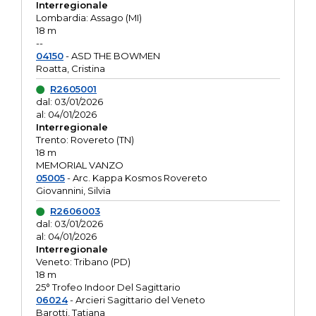
Interregionale
Lombardia: Assago (MI)
18 m
--
04150
- ASD THE BOWMEN
Roatta, Cristina
R2605001
dal: 03/01/2026
al: 04/01/2026
Interregionale
Trento: Rovereto (TN)
18 m
MEMORIAL VANZO
05005
- Arc. Kappa Kosmos Rovereto
Giovannini, Silvia
R2606003
dal: 03/01/2026
al: 04/01/2026
Interregionale
Veneto: Tribano (PD)
18 m
25° Trofeo Indoor Del Sagittario
06024
- Arcieri Sagittario del Veneto
Barotti, Tatiana