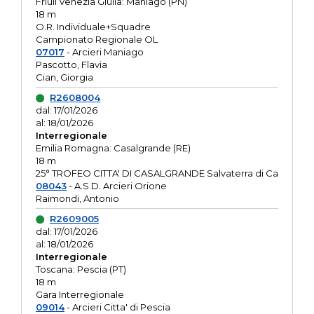
Friuli Venezia Giulia: Maniago (PN)
18 m
O.R. Individuale+Squadre
Campionato Regionale OL
07017
- Arcieri Maniago
Pascotto, Flavia
Cian, Giorgia
R2608004
dal: 17/01/2026
al: 18/01/2026
Interregionale
Emilia Romagna: Casalgrande (RE)
18 m
25° TROFEO CITTA' DI CASALGRANDE Salvaterra di Ca
08043
- A.S.D. Arcieri Orione
Raimondi, Antonio
R2609005
dal: 17/01/2026
al: 18/01/2026
Interregionale
Toscana: Pescia (PT)
18 m
Gara Interregionale
09014
- Arcieri Citta' di Pescia