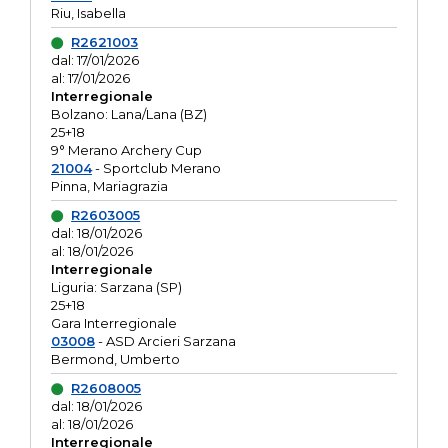
Riu, Isabella
R2621003
dal: 17/01/2026
al: 17/01/2026
Interregionale
Bolzano: Lana/Lana (BZ)
25+18
9° Merano Archery Cup
21004
- Sportclub Merano
Pinna, Mariagrazia
R2603005
dal: 18/01/2026
al: 18/01/2026
Interregionale
Liguria: Sarzana (SP)
25+18
Gara Interregionale
03008
- ASD Arcieri Sarzana
Bermond, Umberto
R2608005
dal: 18/01/2026
al: 18/01/2026
Interregionale