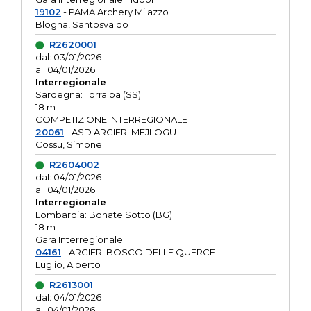
19102
- PAMA Archery Milazzo
Blogna, Santosvaldo
R2620001
dal: 03/01/2026
al: 04/01/2026
Interregionale
Sardegna: Torralba (SS)
18 m
COMPETIZIONE INTERREGIONALE
20061
- ASD ARCIERI MEJLOGU
Cossu, Simone
R2604002
dal: 04/01/2026
al: 04/01/2026
Interregionale
Lombardia: Bonate Sotto (BG)
18 m
Gara Interregionale
04161
- ARCIERI BOSCO DELLE QUERCE
Luglio, Alberto
R2613001
dal: 04/01/2026
al: 04/01/2026