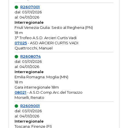
R2607001
dal: 03/01/2026
al: 04/01/2026
Interregionale
Friuli Venezia Giulia: Sesto al Reghena (PN)
18 m
3° Trofeo A.S.D. Arcieri Curtis Vadi
07025
- ASD ARCIERI CURTIS VADI
Quattrocchi, Manuel
R2608074
dal: 03/01/2026
al: 04/01/2026
Interregionale
Emilia Romagna: Moglia (MN)
18 m
Gara interregionale 18m
08021
- A.S.D.Comp.Arc.del Torrazzo
Morselli, Renato
R2609001
dal: 03/01/2026
al: 04/01/2026
Interregionale
Toscana: Firenze (FI)