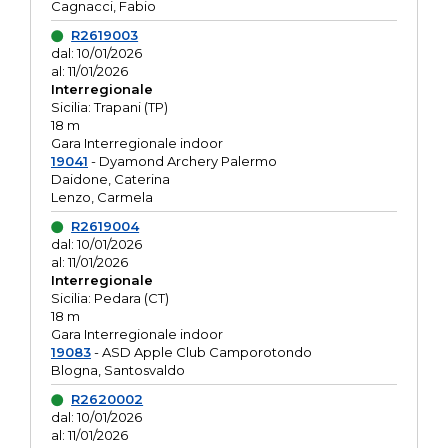
Cagnacci, Fabio
R2619003
dal: 10/01/2026
al: 11/01/2026
Interregionale
Sicilia: Trapani (TP)
18 m
Gara Interregionale indoor
19041
- Dyamond Archery Palermo
Daidone, Caterina
Lenzo, Carmela
R2619004
dal: 10/01/2026
al: 11/01/2026
Interregionale
Sicilia: Pedara (CT)
18 m
Gara Interregionale indoor
19083
- ASD Apple Club Camporotondo
Blogna, Santosvaldo
R2620002
dal: 10/01/2026
al: 11/01/2026