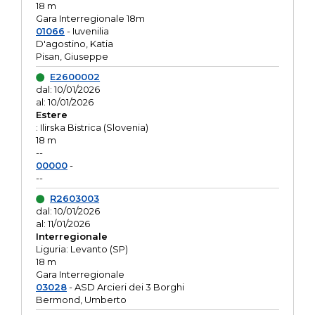
18 m
Gara Interregionale 18m
01066
- Iuvenilia
D'agostino, Katia
Pisan, Giuseppe
E2600002
dal: 10/01/2026
al: 10/01/2026
Estere
: Ilirska Bistrica (Slovenia)
18 m
--
00000
-
--
R2603003
dal: 10/01/2026
al: 11/01/2026
Interregionale
Liguria: Levanto (SP)
18 m
Gara Interregionale
03028
- ASD Arcieri dei 3 Borghi
Bermond, Umberto