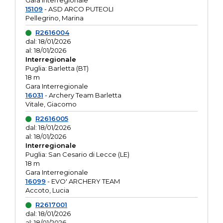
Gara interregionale
15109
- ASD ARCO PUTEOLI
Pellegrino, Marina
R2616004
dal: 18/01/2026
al: 18/01/2026
Interregionale
Puglia: Barletta (BT)
18 m
Gara Interregionale
16031
- Archery Team Barletta
Vitale, Giacomo
R2616005
dal: 18/01/2026
al: 18/01/2026
Interregionale
Puglia: San Cesario di Lecce (LE)
18 m
Gara Interregionale
16099
- EVO' ARCHERY TEAM
Accoto, Lucia
R2617001
dal: 18/01/2026
al: 18/01/2026