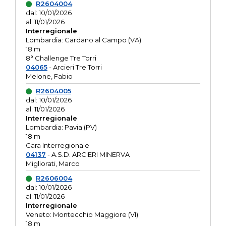
R2604004
dal: 10/01/2026
al: 11/01/2026
Interregionale
Lombardia: Cardano al Campo (VA)
18 m
8° Challenge Tre Torri
04065
- Arcieri Tre Torri
Melone, Fabio
R2604005
dal: 10/01/2026
al: 11/01/2026
Interregionale
Lombardia: Pavia (PV)
18 m
Gara Interregionale
04137
- A.S.D. ARCIERI MINERVA
Migliorati, Marco
R2606004
dal: 10/01/2026
al: 11/01/2026
Interregionale
Veneto: Montecchio Maggiore (VI)
18 m