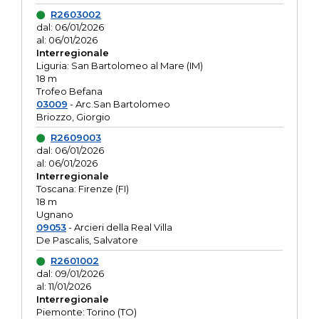
R2603002
dal: 06/01/2026
al: 06/01/2026
Interregionale
Liguria: San Bartolomeo al Mare (IM)
18 m
Trofeo Befana
03009
- Arc.San Bartolomeo
Briozzo, Giorgio
R2609003
dal: 06/01/2026
al: 06/01/2026
Interregionale
Toscana: Firenze (FI)
18 m
Ugnano
09053
- Arcieri della Real Villa
De Pascalis, Salvatore
R2601002
dal: 09/01/2026
al: 11/01/2026
Interregionale
Piemonte: Torino (TO)