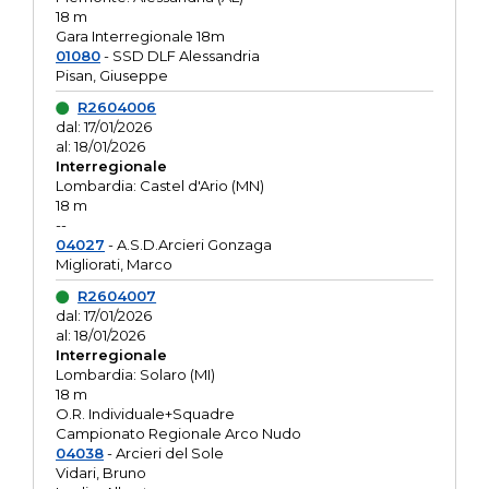
18 m
Gara Interregionale 18m
01080
- SSD DLF Alessandria
Pisan, Giuseppe
R2604006
dal: 17/01/2026
al: 18/01/2026
Interregionale
Lombardia: Castel d'Ario (MN)
18 m
--
04027
- A.S.D.Arcieri Gonzaga
Migliorati, Marco
R2604007
dal: 17/01/2026
al: 18/01/2026
Interregionale
Lombardia: Solaro (MI)
18 m
O.R. Individuale+Squadre
Campionato Regionale Arco Nudo
04038
- Arcieri del Sole
Vidari, Bruno