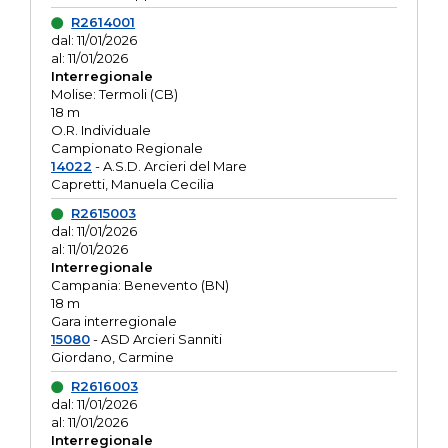
R2614001
dal: 11/01/2026
al: 11/01/2026
Interregionale
Molise: Termoli (CB)
18 m
O.R. Individuale
Campionato Regionale
14022
- A.S.D. Arcieri del Mare
Capretti, Manuela Cecilia
R2615003
dal: 11/01/2026
al: 11/01/2026
Interregionale
Campania: Benevento (BN)
18 m
Gara interregionale
15080
- ASD Arcieri Sanniti
Giordano, Carmine
R2616003
dal: 11/01/2026
al: 11/01/2026
Interregionale