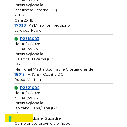
Interregionale
Basilicata: Paterno (PZ)
25+18
Gara 25+18
17030
- ASD Tre Torri Viggiano
Larocca, Fabio
R2618003
dal: 18/01/2026
al: 18/01/2026
Interregionale
Calabria: Taverna (CZ)
18 m
Memorial Mattia Scumaci e Giorgia Grande
18013
- ARCIERI CLUB LIDO
Russo, Martina
R2621004
dal: 18/01/2026
al: 18/01/2026
Interregionale
Bolzano: Lana/Lana (BZ)
18 m
O.R. Individuale+Squadre
Campionato provinciale indoor