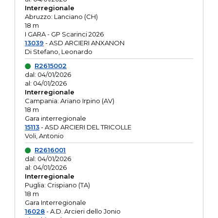
Interregionale
Abruzzo: Lanciano (CH)
18 m
I GARA - GP Scarinci 2026
13039
- ASD ARCIERI ANXANON
Di Stefano, Leonardo
R2615002
dal: 04/01/2026
al: 04/01/2026
Interregionale
Campania: Ariano Irpino (AV)
18 m
Gara interregionale
15113
- ASD ARCIERI DEL TRICOLLE
Voli, Antonio
R2616001
dal: 04/01/2026
al: 04/01/2026
Interregionale
Puglia: Crispiano (TA)
18 m
Gara Interregionale
16028
- A.D. Arcieri dello Jonio