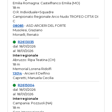
Emilia Romagna: Castelfranco Emilia (MO)
18 m
O.R. Individuale+Squadre
Campionato Regionale Arco Nudo TROFEO CITTA' DI
C
08085
- ASD ARCIERI DEL FORTE
Musolesi, Graziano
Morselli, Renato
R2613035
dal: 18/01/2026
al: 18/01/2026
Interregionale
Abruzzo: Ripa Teatina (CH)
18 m
Memorial Lorena Ridolfi
13014
- Arcieri Il Delfino
Capretti, Manuela Cecilia
R2615004
dal: 18/01/2026
al: 18/01/2026
Interregionale
Campania: Pozzuoli (NA)
18 m