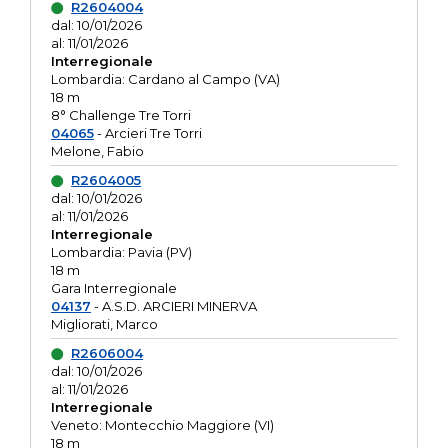
R2604004
dal: 10/01/2026
al: 11/01/2026
Interregionale
Lombardia: Cardano al Campo (VA)
18 m
8° Challenge Tre Torri
04065
- Arcieri Tre Torri
Melone, Fabio
R2604005
dal: 10/01/2026
al: 11/01/2026
Interregionale
Lombardia: Pavia (PV)
18 m
Gara Interregionale
04137
- A.S.D. ARCIERI MINERVA
Migliorati, Marco
R2606004
dal: 10/01/2026
al: 11/01/2026
Interregionale
Veneto: Montecchio Maggiore (VI)
18 m