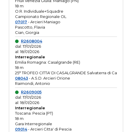
Friuli Venezia Giulia: Maniago (PN)
18 m
O.R. Individuale+Squadre
Campionato Regionale OL
07017
- Arcieri Maniago
Pascotto, Flavia
Cian, Giorgia
R2608004
dal: 17/01/2026
al: 18/01/2026
Interregionale
Emilia Romagna: Casalgrande (RE)
18 m
25° TROFEO CITTA' DI CASALGRANDE Salvaterra di Ca
08043
- A.S.D. Arcieri Orione
Raimondi, Antonio
R2609005
dal: 17/01/2026
al: 18/01/2026
Interregionale
Toscana: Pescia (PT)
18 m
Gara Interregionale
09014
- Arcieri Citta' di Pescia