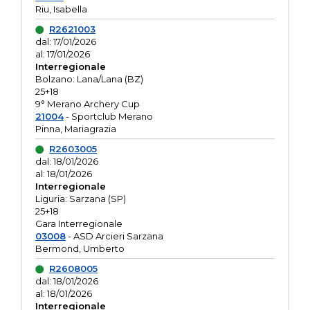
Riu, Isabella
R2621003
dal: 17/01/2026
al: 17/01/2026
Interregionale
Bolzano: Lana/Lana (BZ)
25+18
9° Merano Archery Cup
21004
- Sportclub Merano
Pinna, Mariagrazia
R2603005
dal: 18/01/2026
al: 18/01/2026
Interregionale
Liguria: Sarzana (SP)
25+18
Gara Interregionale
03008
- ASD Arcieri Sarzana
Bermond, Umberto
R2608005
dal: 18/01/2026
al: 18/01/2026
Interregionale