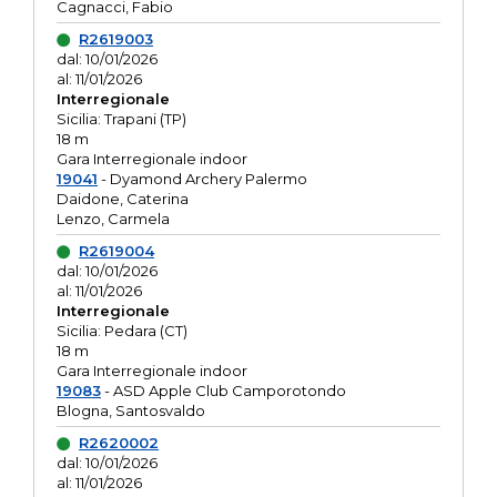
Cagnacci, Fabio
R2619003
dal: 10/01/2026
al: 11/01/2026
Interregionale
Sicilia: Trapani (TP)
18 m
Gara Interregionale indoor
19041
- Dyamond Archery Palermo
Daidone, Caterina
Lenzo, Carmela
R2619004
dal: 10/01/2026
al: 11/01/2026
Interregionale
Sicilia: Pedara (CT)
18 m
Gara Interregionale indoor
19083
- ASD Apple Club Camporotondo
Blogna, Santosvaldo
R2620002
dal: 10/01/2026
al: 11/01/2026