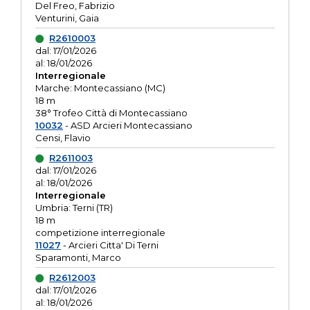
Del Freo, Fabrizio
Venturini, Gaia
R2610003
dal: 17/01/2026
al: 18/01/2026
Interregionale
Marche: Montecassiano (MC)
18 m
38° Trofeo Città di Montecassiano
10032
- ASD Arcieri Montecassiano
Censi, Flavio
R2611003
dal: 17/01/2026
al: 18/01/2026
Interregionale
Umbria: Terni (TR)
18 m
competizione interregionale
11027
- Arcieri Citta' Di Terni
Sparamonti, Marco
R2612003
dal: 17/01/2026
al: 18/01/2026