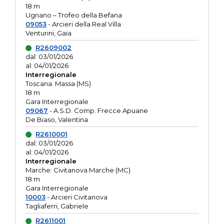
18 m
Ugnano – Trofeo della Befana
09053
- Arcieri della Real Villa
Venturini, Gaia
R2609002
dal: 03/01/2026
al: 04/01/2026
Interregionale
Toscana: Massa (MS)
18 m
Gara Interregionale
09067
- A.S.D. Comp. Frecce Apuane
De Biaso, Valentina
R2610001
dal: 03/01/2026
al: 04/01/2026
Interregionale
Marche: Civitanova Marche (MC)
18 m
Gara Interregionale
10003
- Arcieri Civitanova
Tagliaferri, Gabriele
R2611001