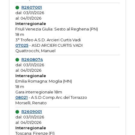
R2607001
dal: 03/01/2026
al: 04/01/2026
Interregionale
Friuli Venezia Giulia: Sesto al Reghena (PN)
18 m
3° Trofeo A.S.D. Arcieri Curtis Vadi
07025
- ASD ARCIERI CURTIS VADI
Quattrocchi, Manuel
R2608074
dal: 03/01/2026
al: 04/01/2026
Interregionale
Emilia Romagna: Moglia (MN)
18 m
Gara interregionale 18m
08021
- A.S.D.Comp.Arc.del Torrazzo
Morselli, Renato
R2609001
dal: 03/01/2026
al: 04/01/2026
Interregionale
Toscana: Firenze (FI)