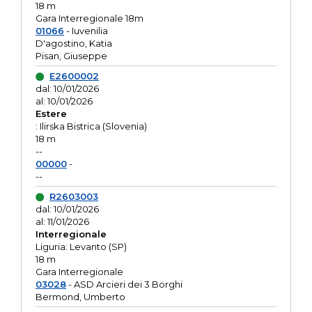
18 m
Gara Interregionale 18m
01066
- Iuvenilia
D'agostino, Katia
Pisan, Giuseppe
E2600002
dal: 10/01/2026
al: 10/01/2026
Estere
: Ilirska Bistrica (Slovenia)
18 m
--
00000
-
--
R2603003
dal: 10/01/2026
al: 11/01/2026
Interregionale
Liguria: Levanto (SP)
18 m
Gara Interregionale
03028
- ASD Arcieri dei 3 Borghi
Bermond, Umberto