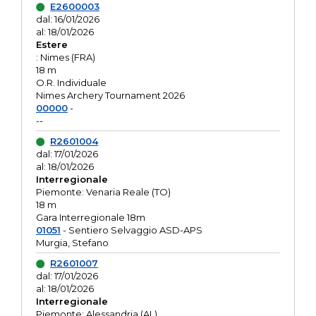
E2600003
dal: 16/01/2026
al: 18/01/2026
Estere
: Nimes (FRA)
18 m
O.R. Individuale
Nimes Archery Tournament 2026
00000
-
--
R2601004
dal: 17/01/2026
al: 18/01/2026
Interregionale
Piemonte: Venaria Reale (TO)
18 m
Gara Interregionale 18m
01051
- Sentiero Selvaggio ASD-APS
Murgia, Stefano
R2601007
dal: 17/01/2026
al: 18/01/2026
Interregionale
Piemonte: Alessandria (AL)