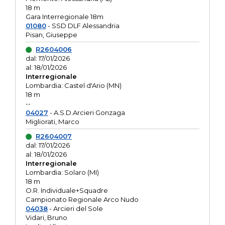
18 m
Gara Interregionale 18m
01080
- SSD DLF Alessandria
Pisan, Giuseppe
R2604006
dal: 17/01/2026
al: 18/01/2026
Interregionale
Lombardia: Castel d'Ario (MN)
18 m
--
04027
- A.S.D.Arcieri Gonzaga
Migliorati, Marco
R2604007
dal: 17/01/2026
al: 18/01/2026
Interregionale
Lombardia: Solaro (MI)
18 m
O.R. Individuale+Squadre
Campionato Regionale Arco Nudo
04038
- Arcieri del Sole
Vidari, Bruno