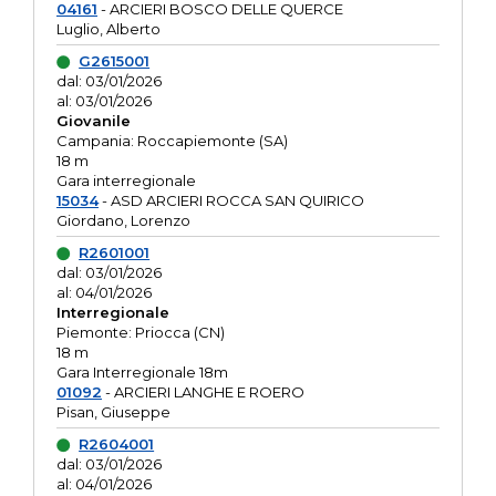
04161
- ARCIERI BOSCO DELLE QUERCE
Luglio, Alberto
G2615001
dal: 03/01/2026
al: 03/01/2026
Giovanile
Campania: Roccapiemonte (SA)
18 m
Gara interregionale
15034
- ASD ARCIERI ROCCA SAN QUIRICO
Giordano, Lorenzo
R2601001
dal: 03/01/2026
al: 04/01/2026
Interregionale
Piemonte: Priocca (CN)
18 m
Gara Interregionale 18m
01092
- ARCIERI LANGHE E ROERO
Pisan, Giuseppe
R2604001
dal: 03/01/2026
al: 04/01/2026