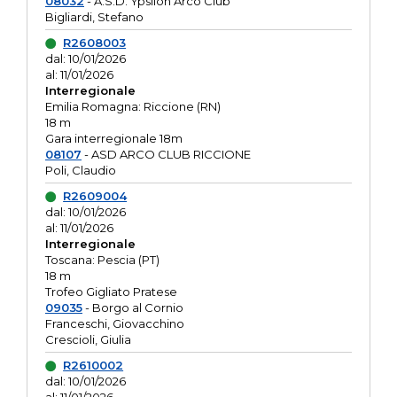
08032
- A.S.D. Ypsilon Arco Club
Bigliardi, Stefano
R2608003
dal: 10/01/2026
al: 11/01/2026
Interregionale
Emilia Romagna: Riccione (RN)
18 m
Gara interregionale 18m
08107
- ASD ARCO CLUB RICCIONE
Poli, Claudio
R2609004
dal: 10/01/2026
al: 11/01/2026
Interregionale
Toscana: Pescia (PT)
18 m
Trofeo Gigliato Pratese
09035
- Borgo al Cornio
Franceschi, Giovacchino
Crescioli, Giulia
R2610002
dal: 10/01/2026