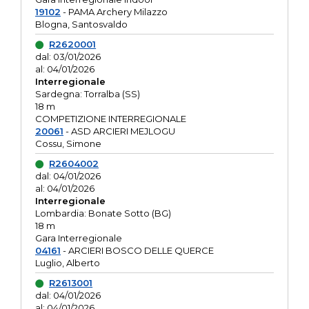
19102
- PAMA Archery Milazzo
Blogna, Santosvaldo
R2620001
dal: 03/01/2026
al: 04/01/2026
Interregionale
Sardegna: Torralba (SS)
18 m
COMPETIZIONE INTERREGIONALE
20061
- ASD ARCIERI MEJLOGU
Cossu, Simone
R2604002
dal: 04/01/2026
al: 04/01/2026
Interregionale
Lombardia: Bonate Sotto (BG)
18 m
Gara Interregionale
04161
- ARCIERI BOSCO DELLE QUERCE
Luglio, Alberto
R2613001
dal: 04/01/2026
al: 04/01/2026