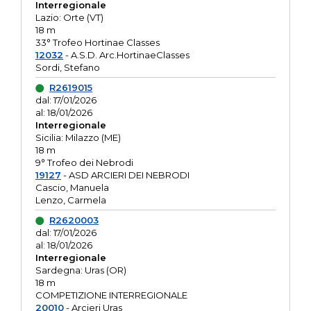
Interregionale
Lazio: Orte (VT)
18 m
33° Trofeo Hortinae Classes
12032
- A.S.D. Arc.HortinaeClasses
Sordi, Stefano
R2619015
dal: 17/01/2026
al: 18/01/2026
Interregionale
Sicilia: Milazzo (ME)
18 m
9° Trofeo dei Nebrodi
19127
- ASD ARCIERI DEI NEBRODI
Cascio, Manuela
Lenzo, Carmela
R2620003
dal: 17/01/2026
al: 18/01/2026
Interregionale
Sardegna: Uras (OR)
18 m
COMPETIZIONE INTERREGIONALE
20010
- Arcieri Uras