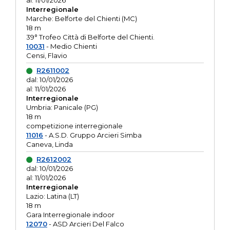
al: 11/01/2026
Interregionale
Marche: Belforte del Chienti (MC)
18 m
39° Trofeo Città di Belforte del Chienti.
10031
- Medio Chienti
Censi, Flavio
R2611002
dal: 10/01/2026
al: 11/01/2026
Interregionale
Umbria: Panicale (PG)
18 m
competizione interregionale
11016
- A.S.D. Gruppo Arcieri Simba
Caneva, Linda
R2612002
dal: 10/01/2026
al: 11/01/2026
Interregionale
Lazio: Latina (LT)
18 m
Gara Interregionale indoor
12070
- ASD Arcieri Del Falco