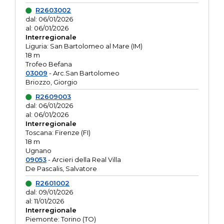
R2603002
dal: 06/01/2026
al: 06/01/2026
Interregionale
Liguria: San Bartolomeo al Mare (IM)
18 m
Trofeo Befana
03009
- Arc.San Bartolomeo
Briozzo, Giorgio
R2609003
dal: 06/01/2026
al: 06/01/2026
Interregionale
Toscana: Firenze (FI)
18 m
Ugnano
09053
- Arcieri della Real Villa
De Pascalis, Salvatore
R2601002
dal: 09/01/2026
al: 11/01/2026
Interregionale
Piemonte: Torino (TO)