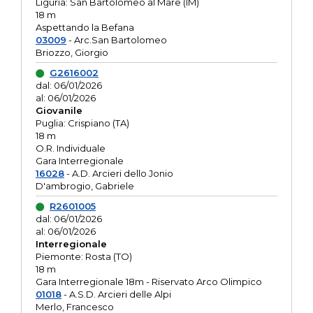
Liguria: San Bartolomeo al Mare (IM)
18 m
Aspettando la Befana
03009
- Arc.San Bartolomeo
Briozzo, Giorgio
G2616002
dal: 06/01/2026
al: 06/01/2026
Giovanile
Puglia: Crispiano (TA)
18 m
O.R. Individuale
Gara Interregionale
16028
- A.D. Arcieri dello Jonio
D'ambrogio, Gabriele
R2601005
dal: 06/01/2026
al: 06/01/2026
Interregionale
Piemonte: Rosta (TO)
18 m
Gara Interregionale 18m - Riservato Arco Olimpico
01018
- A.S.D. Arcieri delle Alpi
Merlo, Francesco