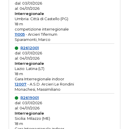
dal: 03/01/2026
al: 04/01/2026
Interregionale
Umbria: Città di Castello (PG)
18 m
competizione interregionale
11005
- Arcieri Tifernum
Sparamonti, Marco
R2612001
dal: 03/01/2026
al: 04/01/2026
Interregionale
Lazio: Latina (LT)
18 m
Gara Interregionale indoor
12007
- A.S.D. Arcieri Le Rondini
Monachesi, Massimiliano
R2619001
dal: 03/01/2026
al: 04/01/2026
Interregionale
Sicilia: Milazzo (ME)
18 m
Gara Interregionale indoor