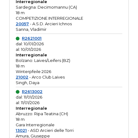
Interregionale
Sardegna: Decimomannu (CA)
18 m
COMPETIZIONE INTERREGIONALE
20057
- A.S.D. Arcieri Ichnos
Sanna, Vladimir
R2621001
dal: 10/01/2026
al: 10/01/2026
Interregionale
Bolzano: Laives/Leifers (BZ)
18 m
Winterpfeile 2026
21002
- Arco Club Laives
Singh, Daya
R2613002
dal: 11/01/2026
al: 11/01/2026
Interregionale
Abruzzo: Ripa Teatina (CH)
18 m
Gara Interregionale
13021
- ASD Arcieri delle Torri
Amura, Giuseppe