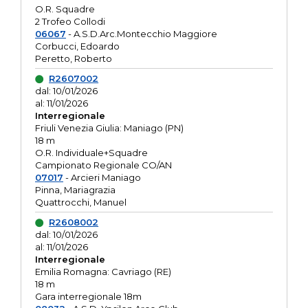
O.R. Squadre
2 Trofeo Collodi
06067
- A.S.D.Arc.Montecchio Maggiore
Corbucci, Edoardo
Peretto, Roberto
R2607002
dal: 10/01/2026
al: 11/01/2026
Interregionale
Friuli Venezia Giulia: Maniago (PN)
18 m
O.R. Individuale+Squadre
Campionato Regionale CO/AN
07017
- Arcieri Maniago
Pinna, Mariagrazia
Quattrocchi, Manuel
R2608002
dal: 10/01/2026
al: 11/01/2026
Interregionale
Emilia Romagna: Cavriago (RE)
18 m
Gara interregionale 18m