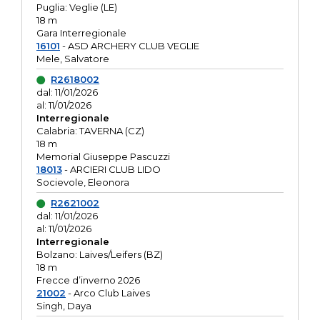
Puglia: Veglie (LE)
18 m
Gara Interregionale
16101
- ASD ARCHERY CLUB VEGLIE
Mele, Salvatore
R2618002
dal: 11/01/2026
al: 11/01/2026
Interregionale
Calabria: TAVERNA (CZ)
18 m
Memorial Giuseppe Pascuzzi
18013
- ARCIERI CLUB LIDO
Socievole, Eleonora
R2621002
dal: 11/01/2026
al: 11/01/2026
Interregionale
Bolzano: Laives/Leifers (BZ)
18 m
Frecce d’inverno 2026
21002
- Arco Club Laives
Singh, Daya