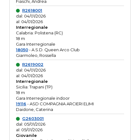
Fiaschi, Andrea
R2618001
dal: 04/01/2026
al: 04/01/2026
Interregionale
Calabria: Polistena (RC)
18 m
Gara Interregionale
18050
- A.S.D. Queen Arco Club
Giarmoleo, Rossella
R2619002
dal: 04/01/2026
al: 04/01/2026
Interregionale
Sicilia: Trapani (TP)
18 m
Gara Interregionale indoor
19116
- ASD COMPAGNIA ARCIERI ELIMI
Daidone, Caterina
G2603001
dal: 05/01/2026
al: 05/01/2026
Giovanile