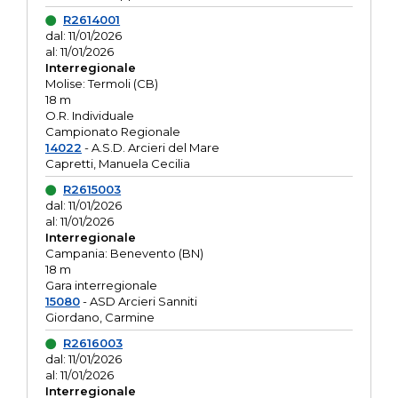
R2614001
dal: 11/01/2026
al: 11/01/2026
Interregionale
Molise: Termoli (CB)
18 m
O.R. Individuale
Campionato Regionale
14022
- A.S.D. Arcieri del Mare
Capretti, Manuela Cecilia
R2615003
dal: 11/01/2026
al: 11/01/2026
Interregionale
Campania: Benevento (BN)
18 m
Gara interregionale
15080
- ASD Arcieri Sanniti
Giordano, Carmine
R2616003
dal: 11/01/2026
al: 11/01/2026
Interregionale