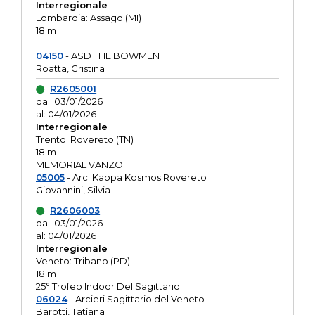
Interregionale
Lombardia: Assago (MI)
18 m
--
04150
- ASD THE BOWMEN
Roatta, Cristina
R2605001
dal: 03/01/2026
al: 04/01/2026
Interregionale
Trento: Rovereto (TN)
18 m
MEMORIAL VANZO
05005
- Arc. Kappa Kosmos Rovereto
Giovannini, Silvia
R2606003
dal: 03/01/2026
al: 04/01/2026
Interregionale
Veneto: Tribano (PD)
18 m
25° Trofeo Indoor Del Sagittario
06024
- Arcieri Sagittario del Veneto
Barotti, Tatiana