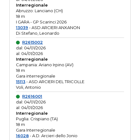
Interregionale
Abruzzo: Lanciano (CH)
18 m
I GARA - GP Scarinci 2026
13039
- ASD ARCIERI ANXANON
Di Stefano, Leonardo
R2615002
dal: 04/01/2026
al: 04/01/2026
Interregionale
Campania: Ariano Irpino (AV)
18 m
Gara interregionale
15113
- ASD ARCIERI DEL TRICOLLE
Voli, Antonio
R2616001
dal: 04/01/2026
al: 04/01/2026
Interregionale
Puglia: Crispiano (TA)
18 m
Gara Interregionale
16028
- A.D. Arcieri dello Jonio