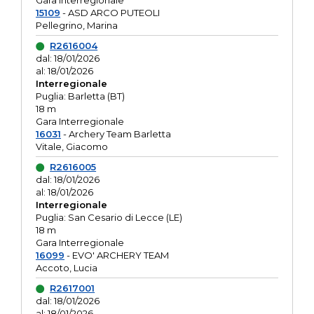
Gara interregionale
15109
- ASD ARCO PUTEOLI
Pellegrino, Marina
R2616004
dal: 18/01/2026
al: 18/01/2026
Interregionale
Puglia: Barletta (BT)
18 m
Gara Interregionale
16031
- Archery Team Barletta
Vitale, Giacomo
R2616005
dal: 18/01/2026
al: 18/01/2026
Interregionale
Puglia: San Cesario di Lecce (LE)
18 m
Gara Interregionale
16099
- EVO' ARCHERY TEAM
Accoto, Lucia
R2617001
dal: 18/01/2026
al: 18/01/2026