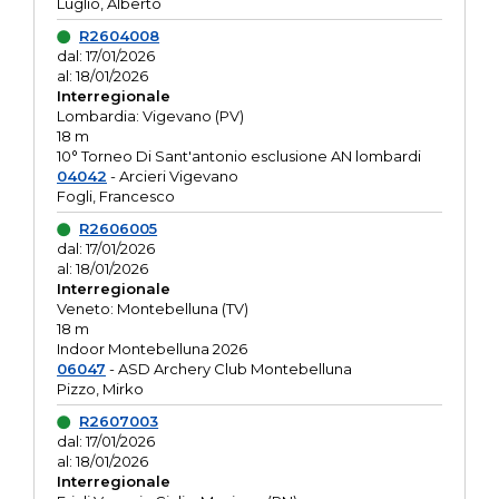
Luglio, Alberto
R2604008
dal: 17/01/2026
al: 18/01/2026
Interregionale
Lombardia: Vigevano (PV)
18 m
10° Torneo Di Sant'antonio esclusione AN lombardi
04042
- Arcieri Vigevano
Fogli, Francesco
R2606005
dal: 17/01/2026
al: 18/01/2026
Interregionale
Veneto: Montebelluna (TV)
18 m
Indoor Montebelluna 2026
06047
- ASD Archery Club Montebelluna
Pizzo, Mirko
R2607003
dal: 17/01/2026
al: 18/01/2026
Interregionale