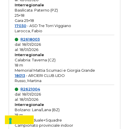
Interregionale
Basilicata: Paterno (PZ)
25+18
Gara 25+18
17030
- ASD Tre Torri Viggiano
Larocca, Fabio
R2618003
dal: 18/01/2026
al: 18/01/2026
Interregionale
Calabria: Taverna (CZ)
18 m
Memorial Mattia Scumaci e Giorgia Grande
18013
- ARCIERI CLUB LIDO
Russo, Martina
R2621004
dal: 18/01/2026
al: 18/01/2026
Interregionale
Bolzano: Lana/Lana (BZ)
18 m
O.R. Individuale+Squadre
Campionato provinciale indoor