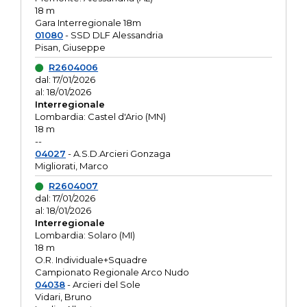
18 m
Gara Interregionale 18m
01080
- SSD DLF Alessandria
Pisan, Giuseppe
R2604006
dal: 17/01/2026
al: 18/01/2026
Interregionale
Lombardia: Castel d'Ario (MN)
18 m
--
04027
- A.S.D.Arcieri Gonzaga
Migliorati, Marco
R2604007
dal: 17/01/2026
al: 18/01/2026
Interregionale
Lombardia: Solaro (MI)
18 m
O.R. Individuale+Squadre
Campionato Regionale Arco Nudo
04038
- Arcieri del Sole
Vidari, Bruno