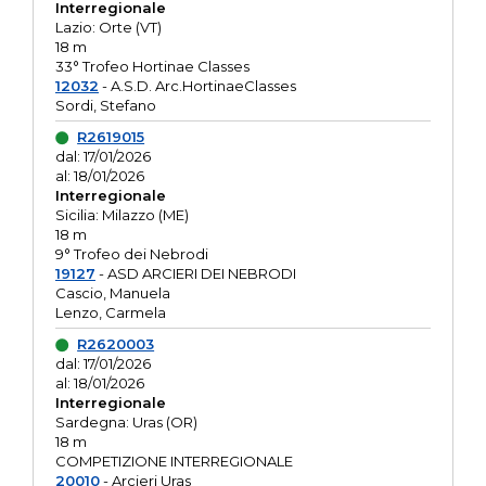
Interregionale
Lazio: Orte (VT)
18 m
33° Trofeo Hortinae Classes
12032
- A.S.D. Arc.HortinaeClasses
Sordi, Stefano
R2619015
dal: 17/01/2026
al: 18/01/2026
Interregionale
Sicilia: Milazzo (ME)
18 m
9° Trofeo dei Nebrodi
19127
- ASD ARCIERI DEI NEBRODI
Cascio, Manuela
Lenzo, Carmela
R2620003
dal: 17/01/2026
al: 18/01/2026
Interregionale
Sardegna: Uras (OR)
18 m
COMPETIZIONE INTERREGIONALE
20010
- Arcieri Uras