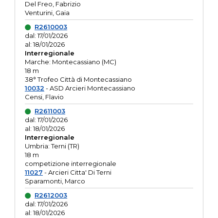
Del Freo, Fabrizio
Venturini, Gaia
R2610003
dal: 17/01/2026
al: 18/01/2026
Interregionale
Marche: Montecassiano (MC)
18 m
38° Trofeo Città di Montecassiano
10032
- ASD Arcieri Montecassiano
Censi, Flavio
R2611003
dal: 17/01/2026
al: 18/01/2026
Interregionale
Umbria: Terni (TR)
18 m
competizione interregionale
11027
- Arcieri Citta' Di Terni
Sparamonti, Marco
R2612003
dal: 17/01/2026
al: 18/01/2026