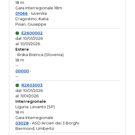
18 m
Gara Interregionale 18m
01066
- Iuvenilia
D'agostino, Katia
Pisan, Giuseppe
E2600002
dal: 10/01/2026
al: 10/01/2026
Estere
: Ilirska Bistrica (Slovenia)
18 m
--
00000
-
--
R2603003
dal: 10/01/2026
al: 11/01/2026
Interregionale
Liguria: Levanto (SP)
18 m
Gara Interregionale
03028
- ASD Arcieri dei 3 Borghi
Bermond, Umberto