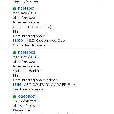
Fiaschi, Andrea
R2618001
dal: 04/01/2026
al: 04/01/2026
Interregionale
Calabria: Polistena (RC)
18 m
Gara Interregionale
18050
- A.S.D. Queen Arco Club
Giarmoleo, Rossella
R2619002
dal: 04/01/2026
al: 04/01/2026
Interregionale
Sicilia: Trapani (TP)
18 m
Gara Interregionale indoor
19116
- ASD COMPAGNIA ARCIERI ELIMI
Daidone, Caterina
G2603001
dal: 05/01/2026
al: 05/01/2026
Giovanile