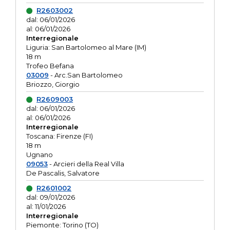
R2603002
dal: 06/01/2026
al: 06/01/2026
Interregionale
Liguria: San Bartolomeo al Mare (IM)
18 m
Trofeo Befana
03009
- Arc.San Bartolomeo
Briozzo, Giorgio
R2609003
dal: 06/01/2026
al: 06/01/2026
Interregionale
Toscana: Firenze (FI)
18 m
Ugnano
09053
- Arcieri della Real Villa
De Pascalis, Salvatore
R2601002
dal: 09/01/2026
al: 11/01/2026
Interregionale
Piemonte: Torino (TO)