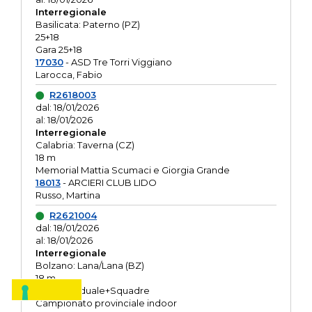
Interregionale
Basilicata: Paterno (PZ)
25+18
Gara 25+18
17030
- ASD Tre Torri Viggiano
Larocca, Fabio
R2618003
dal: 18/01/2026
al: 18/01/2026
Interregionale
Calabria: Taverna (CZ)
18 m
Memorial Mattia Scumaci e Giorgia Grande
18013
- ARCIERI CLUB LIDO
Russo, Martina
R2621004
dal: 18/01/2026
al: 18/01/2026
Interregionale
Bolzano: Lana/Lana (BZ)
18 m
O.R. Individuale+Squadre
Campionato provinciale indoor