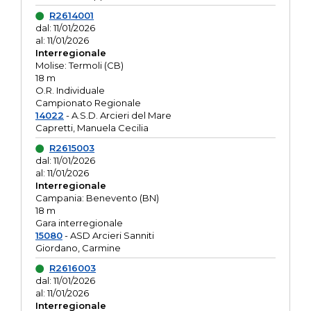
R2614001
dal: 11/01/2026
al: 11/01/2026
Interregionale
Molise: Termoli (CB)
18 m
O.R. Individuale
Campionato Regionale
14022
- A.S.D. Arcieri del Mare
Capretti, Manuela Cecilia
R2615003
dal: 11/01/2026
al: 11/01/2026
Interregionale
Campania: Benevento (BN)
18 m
Gara interregionale
15080
- ASD Arcieri Sanniti
Giordano, Carmine
R2616003
dal: 11/01/2026
al: 11/01/2026
Interregionale