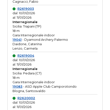
Cagnacci, Fabio
R2619003
dal: 10/01/2026
al: 11/01/2026
Interregionale
Sicilia: Trapani (TP)
18 m
Gara Interregionale indoor
19041
- Dyamond Archery Palermo
Daidone, Caterina
Lenzo, Carmela
R2619004
dal: 10/01/2026
al: 11/01/2026
Interregionale
Sicilia: Pedara (CT)
18 m
Gara Interregionale indoor
19083
- ASD Apple Club Camporotondo
Blogna, Santosvaldo
R2620002
dal: 10/01/2026
al: 11/01/2026