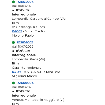
R2604004
dal: 10/01/2026
al: 11/01/2026
Interregionale
Lombardia: Cardano al Campo (VA)
18 m
8° Challenge Tre Torri
04065
- Arcieri Tre Torri
Melone, Fabio
R2604005
dal: 10/01/2026
al: 11/01/2026
Interregionale
Lombardia: Pavia (PV)
18 m
Gara Interregionale
04137
- A.S.D. ARCIERI MINERVA
Migliorati, Marco
R2606004
dal: 10/01/2026
al: 11/01/2026
Interregionale
Veneto: Montecchio Maggiore (VI)
18 m