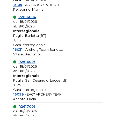
Gara interregionale
15109
- ASD ARCO PUTEOLI
Pellegrino, Marina
R2616004
dal: 18/01/2026
al: 18/01/2026
Interregionale
Puglia: Barletta (BT)
18 m
Gara Interregionale
16031
- Archery Team Barletta
Vitale, Giacomo
R2616005
dal: 18/01/2026
al: 18/01/2026
Interregionale
Puglia: San Cesario di Lecce (LE)
18 m
Gara Interregionale
16099
- EVO' ARCHERY TEAM
Accoto, Lucia
R2617001
dal: 18/01/2026
al: 18/01/2026