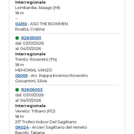
Interregionale
Lombardia: Assago (MI)
18 m
--
04150
- ASD THE BOWMEN
Roatta, Cristina
R2605001
dal: 03/01/2026
al: 04/01/2026
Interregionale
Trento: Rovereto (TN)
18 m
MEMORIAL VANZO
05005
- Arc. Kappa Kosmos Rovereto
Giovannini, Silvia
R2606003
dal: 03/01/2026
al: 04/01/2026
Interregionale
Veneto: Tribano (PD)
18 m
25° Trofeo Indoor Del Sagittario
06024
- Arcieri Sagittario del Veneto
Barotti, Tatiana