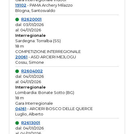
19102
- PAMA Archery Milazzo
Blogna, Santosvaldo
R2620001
dal: 03/01/2026
al: 04/01/2026
Interregionale
Sardegna: Torralba (SS)
18 m
COMPETIZIONE INTERREGIONALE
20061
- ASD ARCIERI MEJLOGU
Cossu, Simone
R2604002
dal: 04/01/2026
al: 04/01/2026
Interregionale
Lombardia: Bonate Sotto (BG)
18 m
Gara Interregionale
04161
- ARCIERI BOSCO DELLE QUERCE
Luglio, Alberto
R2613001
dal: 04/01/2026
al: 04/01/2026