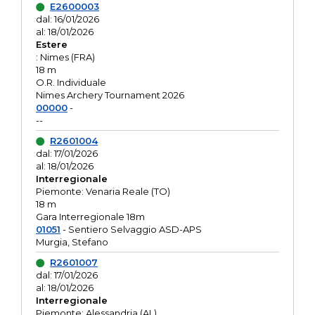
E2600003
dal: 16/01/2026
al: 18/01/2026
Estere
: Nimes (FRA)
18 m
O.R. Individuale
Nimes Archery Tournament 2026
00000
-
--
R2601004
dal: 17/01/2026
al: 18/01/2026
Interregionale
Piemonte: Venaria Reale (TO)
18 m
Gara Interregionale 18m
01051
- Sentiero Selvaggio ASD-APS
Murgia, Stefano
R2601007
dal: 17/01/2026
al: 18/01/2026
Interregionale
Piemonte: Alessandria (AL)