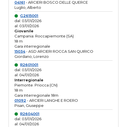
04161
- ARCIERI BOSCO DELLE QUERCE
Luglio, Alberto
G2615001
dal: 03/01/2026
al: 03/01/2026
Giovanile
Campania: Roccapiemonte (SA)
18 m
Gara interregionale
15034
- ASD ARCIERI ROCCA SAN QUIRICO
Giordano, Lorenzo
R2601001
dal: 03/01/2026
al: 04/01/2026
Interregionale
Piemonte: Priocca (CN)
18 m
Gara Interregionale 18m
01092
- ARCIERI LANGHE E ROERO
Pisan, Giuseppe
R2604001
dal: 03/01/2026
al: 04/01/2026