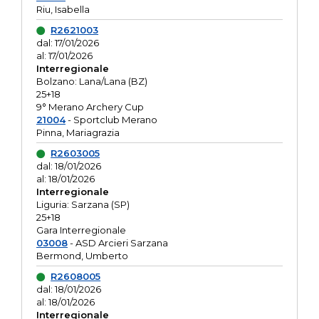
Riu, Isabella
R2621003
dal: 17/01/2026
al: 17/01/2026
Interregionale
Bolzano: Lana/Lana (BZ)
25+18
9° Merano Archery Cup
21004
- Sportclub Merano
Pinna, Mariagrazia
R2603005
dal: 18/01/2026
al: 18/01/2026
Interregionale
Liguria: Sarzana (SP)
25+18
Gara Interregionale
03008
- ASD Arcieri Sarzana
Bermond, Umberto
R2608005
dal: 18/01/2026
al: 18/01/2026
Interregionale