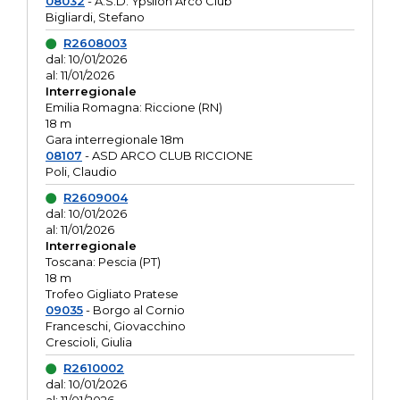
08032
- A.S.D. Ypsilon Arco Club
Bigliardi, Stefano
R2608003
dal: 10/01/2026
al: 11/01/2026
Interregionale
Emilia Romagna: Riccione (RN)
18 m
Gara interregionale 18m
08107
- ASD ARCO CLUB RICCIONE
Poli, Claudio
R2609004
dal: 10/01/2026
al: 11/01/2026
Interregionale
Toscana: Pescia (PT)
18 m
Trofeo Gigliato Pratese
09035
- Borgo al Cornio
Franceschi, Giovacchino
Crescioli, Giulia
R2610002
dal: 10/01/2026