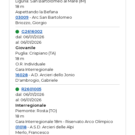
Liguria: San Bartolomeo al Mare (IM)
18 m
Aspettando la Befana
03009
- Arc.San Bartolomeo
Briozzo, Giorgio
G2616002
dal: 06/01/2026
al: 06/01/2026
Giovanile
Puglia: Crispiano (TA)
18 m
O.R. Individuale
Gara Interregionale
16028
- A.D. Arcieri dello Jonio
D'ambrogio, Gabriele
R2601005
dal: 06/01/2026
al: 06/01/2026
Interregionale
Piemonte: Rosta (TO)
18 m
Gara Interregionale 18m - Riservato Arco Olimpico
01018
- A.S.D. Arcieri delle Alpi
Merlo, Francesco