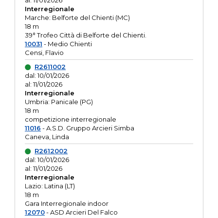
al: 11/01/2026
Interregionale
Marche: Belforte del Chienti (MC)
18 m
39° Trofeo Città di Belforte del Chienti.
10031
- Medio Chienti
Censi, Flavio
R2611002
dal: 10/01/2026
al: 11/01/2026
Interregionale
Umbria: Panicale (PG)
18 m
competizione interregionale
11016
- A.S.D. Gruppo Arcieri Simba
Caneva, Linda
R2612002
dal: 10/01/2026
al: 11/01/2026
Interregionale
Lazio: Latina (LT)
18 m
Gara Interregionale indoor
12070
- ASD Arcieri Del Falco