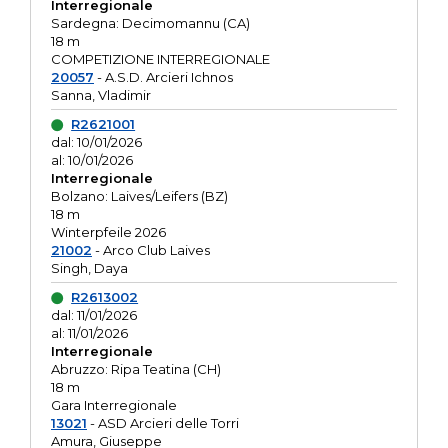
Interregionale
Sardegna: Decimomannu (CA)
18 m
COMPETIZIONE INTERREGIONALE
20057
- A.S.D. Arcieri Ichnos
Sanna, Vladimir
R2621001
dal: 10/01/2026
al: 10/01/2026
Interregionale
Bolzano: Laives/Leifers (BZ)
18 m
Winterpfeile 2026
21002
- Arco Club Laives
Singh, Daya
R2613002
dal: 11/01/2026
al: 11/01/2026
Interregionale
Abruzzo: Ripa Teatina (CH)
18 m
Gara Interregionale
13021
- ASD Arcieri delle Torri
Amura, Giuseppe