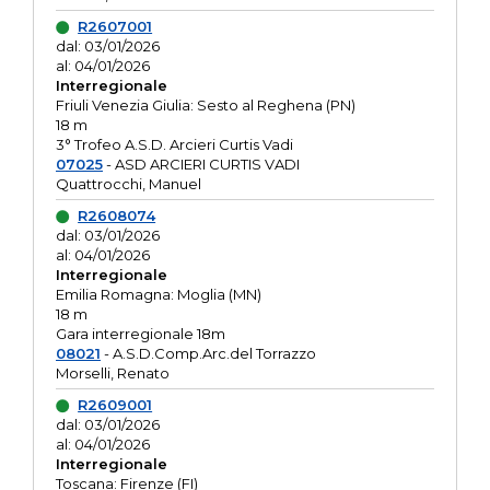
R2607001
dal: 03/01/2026
al: 04/01/2026
Interregionale
Friuli Venezia Giulia: Sesto al Reghena (PN)
18 m
3° Trofeo A.S.D. Arcieri Curtis Vadi
07025
- ASD ARCIERI CURTIS VADI
Quattrocchi, Manuel
R2608074
dal: 03/01/2026
al: 04/01/2026
Interregionale
Emilia Romagna: Moglia (MN)
18 m
Gara interregionale 18m
08021
- A.S.D.Comp.Arc.del Torrazzo
Morselli, Renato
R2609001
dal: 03/01/2026
al: 04/01/2026
Interregionale
Toscana: Firenze (FI)