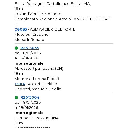
Emilia Romagna: Castelfranco Emilia (MO)
18 m
O.R. Individuale+Squadre
Campionato Regionale Arco Nudo TROFEO CITTA' DI
C
08085
- ASD ARCIERI DEL FORTE
Musolesi, Graziano
Morselli, Renato
R2613035
dal: 18/01/2026
al: 18/01/2026
Interregionale
Abruzzo: Ripa Teatina (CH)
18 m
Memorial Lorena Ridolfi
13014
- Arcieri Il Delfino
Capretti, Manuela Cecilia
R2615004
dal: 18/01/2026
al: 18/01/2026
Interregionale
Campania: Pozzuoli (NA)
18 m