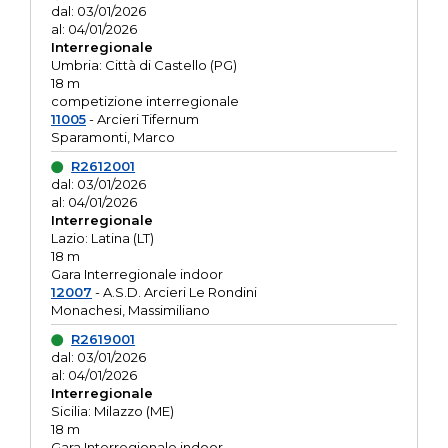
dal: 03/01/2026
al: 04/01/2026
Interregionale
Umbria: Città di Castello (PG)
18 m
competizione interregionale
11005
- Arcieri Tifernum
Sparamonti, Marco
R2612001
dal: 03/01/2026
al: 04/01/2026
Interregionale
Lazio: Latina (LT)
18 m
Gara Interregionale indoor
12007
- A.S.D. Arcieri Le Rondini
Monachesi, Massimiliano
R2619001
dal: 03/01/2026
al: 04/01/2026
Interregionale
Sicilia: Milazzo (ME)
18 m
Gara Interregionale indoor