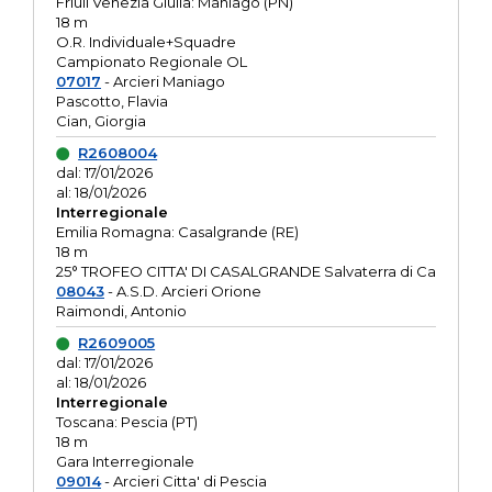
Friuli Venezia Giulia: Maniago (PN)
18 m
O.R. Individuale+Squadre
Campionato Regionale OL
07017
- Arcieri Maniago
Pascotto, Flavia
Cian, Giorgia
R2608004
dal: 17/01/2026
al: 18/01/2026
Interregionale
Emilia Romagna: Casalgrande (RE)
18 m
25° TROFEO CITTA' DI CASALGRANDE Salvaterra di Ca
08043
- A.S.D. Arcieri Orione
Raimondi, Antonio
R2609005
dal: 17/01/2026
al: 18/01/2026
Interregionale
Toscana: Pescia (PT)
18 m
Gara Interregionale
09014
- Arcieri Citta' di Pescia