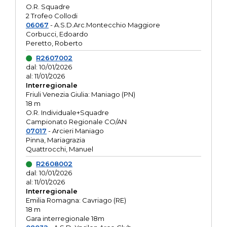
O.R. Squadre
2 Trofeo Collodi
06067
- A.S.D.Arc.Montecchio Maggiore
Corbucci, Edoardo
Peretto, Roberto
R2607002
dal: 10/01/2026
al: 11/01/2026
Interregionale
Friuli Venezia Giulia: Maniago (PN)
18 m
O.R. Individuale+Squadre
Campionato Regionale CO/AN
07017
- Arcieri Maniago
Pinna, Mariagrazia
Quattrocchi, Manuel
R2608002
dal: 10/01/2026
al: 11/01/2026
Interregionale
Emilia Romagna: Cavriago (RE)
18 m
Gara interregionale 18m