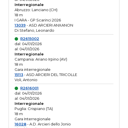
Interregionale
Abruzzo: Lanciano (CH)
18 m
I GARA - GP Scarinci 2026
13039
- ASD ARCIERI ANXANON
Di Stefano, Leonardo
R2615002
dal: 04/01/2026
al: 04/01/2026
Interregionale
Campania: Ariano Irpino (AV)
18 m
Gara interregionale
15113
- ASD ARCIERI DEL TRICOLLE
Voli, Antonio
R2616001
dal: 04/01/2026
al: 04/01/2026
Interregionale
Puglia: Crispiano (TA)
18 m
Gara Interregionale
16028
- A.D. Arcieri dello Jonio