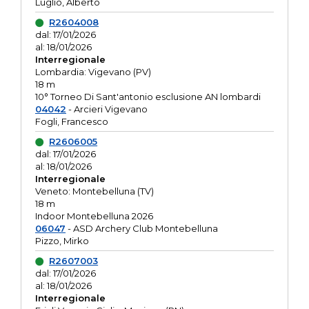
Luglio, Alberto
R2604008
dal: 17/01/2026
al: 18/01/2026
Interregionale
Lombardia: Vigevano (PV)
18 m
10° Torneo Di Sant'antonio esclusione AN lombardi
04042
- Arcieri Vigevano
Fogli, Francesco
R2606005
dal: 17/01/2026
al: 18/01/2026
Interregionale
Veneto: Montebelluna (TV)
18 m
Indoor Montebelluna 2026
06047
- ASD Archery Club Montebelluna
Pizzo, Mirko
R2607003
dal: 17/01/2026
al: 18/01/2026
Interregionale