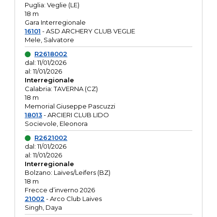
Puglia: Veglie (LE)
18 m
Gara Interregionale
16101
- ASD ARCHERY CLUB VEGLIE
Mele, Salvatore
R2618002
dal: 11/01/2026
al: 11/01/2026
Interregionale
Calabria: TAVERNA (CZ)
18 m
Memorial Giuseppe Pascuzzi
18013
- ARCIERI CLUB LIDO
Socievole, Eleonora
R2621002
dal: 11/01/2026
al: 11/01/2026
Interregionale
Bolzano: Laives/Leifers (BZ)
18 m
Frecce d’inverno 2026
21002
- Arco Club Laives
Singh, Daya