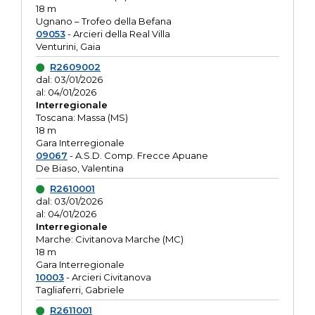
18 m
Ugnano – Trofeo della Befana
09053
- Arcieri della Real Villa
Venturini, Gaia
R2609002
dal: 03/01/2026
al: 04/01/2026
Interregionale
Toscana: Massa (MS)
18 m
Gara Interregionale
09067
- A.S.D. Comp. Frecce Apuane
De Biaso, Valentina
R2610001
dal: 03/01/2026
al: 04/01/2026
Interregionale
Marche: Civitanova Marche (MC)
18 m
Gara Interregionale
10003
- Arcieri Civitanova
Tagliaferri, Gabriele
R2611001