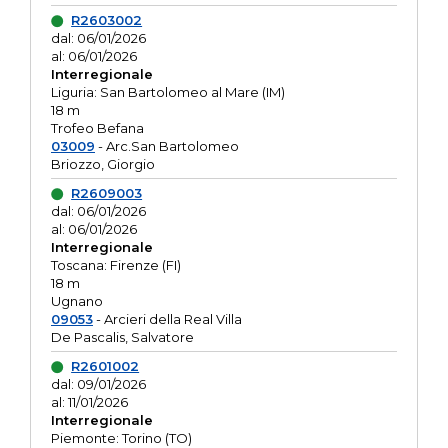
R2603002
dal: 06/01/2026
al: 06/01/2026
Interregionale
Liguria: San Bartolomeo al Mare (IM)
18 m
Trofeo Befana
03009
- Arc.San Bartolomeo
Briozzo, Giorgio
R2609003
dal: 06/01/2026
al: 06/01/2026
Interregionale
Toscana: Firenze (FI)
18 m
Ugnano
09053
- Arcieri della Real Villa
De Pascalis, Salvatore
R2601002
dal: 09/01/2026
al: 11/01/2026
Interregionale
Piemonte: Torino (TO)