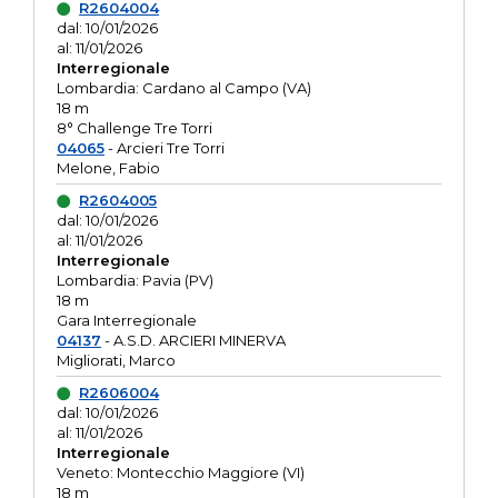
R2604004
dal: 10/01/2026
al: 11/01/2026
Interregionale
Lombardia: Cardano al Campo (VA)
18 m
8° Challenge Tre Torri
04065
- Arcieri Tre Torri
Melone, Fabio
R2604005
dal: 10/01/2026
al: 11/01/2026
Interregionale
Lombardia: Pavia (PV)
18 m
Gara Interregionale
04137
- A.S.D. ARCIERI MINERVA
Migliorati, Marco
R2606004
dal: 10/01/2026
al: 11/01/2026
Interregionale
Veneto: Montecchio Maggiore (VI)
18 m