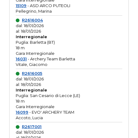
Gara interregionale
15109
- ASD ARCO PUTEOLI
Pellegrino, Marina
R2616004
dal: 18/01/2026
al: 18/01/2026
Interregionale
Puglia: Barletta (BT)
18 m
Gara Interregionale
16031
- Archery Team Barletta
Vitale, Giacomo
R2616005
dal: 18/01/2026
al: 18/01/2026
Interregionale
Puglia: San Cesario di Lecce (LE)
18 m
Gara Interregionale
16099
- EVO' ARCHERY TEAM
Accoto, Lucia
R2617001
dal: 18/01/2026
al: 18/01/2026