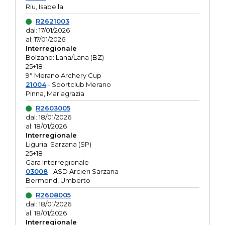
Riu, Isabella
R2621003
dal: 17/01/2026
al: 17/01/2026
Interregionale
Bolzano: Lana/Lana (BZ)
25+18
9° Merano Archery Cup
21004
- Sportclub Merano
Pinna, Mariagrazia
R2603005
dal: 18/01/2026
al: 18/01/2026
Interregionale
Liguria: Sarzana (SP)
25+18
Gara Interregionale
03008
- ASD Arcieri Sarzana
Bermond, Umberto
R2608005
dal: 18/01/2026
al: 18/01/2026
Interregionale