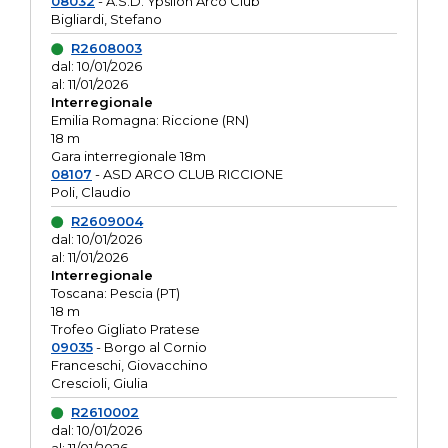
08032
- A.S.D. Ypsilon Arco Club
Bigliardi, Stefano
R2608003
dal: 10/01/2026
al: 11/01/2026
Interregionale
Emilia Romagna: Riccione (RN)
18 m
Gara interregionale 18m
08107
- ASD ARCO CLUB RICCIONE
Poli, Claudio
R2609004
dal: 10/01/2026
al: 11/01/2026
Interregionale
Toscana: Pescia (PT)
18 m
Trofeo Gigliato Pratese
09035
- Borgo al Cornio
Franceschi, Giovacchino
Crescioli, Giulia
R2610002
dal: 10/01/2026