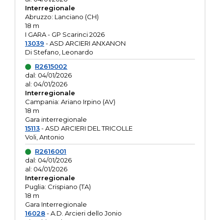
Interregionale
Abruzzo: Lanciano (CH)
18 m
I GARA - GP Scarinci 2026
13039
- ASD ARCIERI ANXANON
Di Stefano, Leonardo
R2615002
dal: 04/01/2026
al: 04/01/2026
Interregionale
Campania: Ariano Irpino (AV)
18 m
Gara interregionale
15113
- ASD ARCIERI DEL TRICOLLE
Voli, Antonio
R2616001
dal: 04/01/2026
al: 04/01/2026
Interregionale
Puglia: Crispiano (TA)
18 m
Gara Interregionale
16028
- A.D. Arcieri dello Jonio