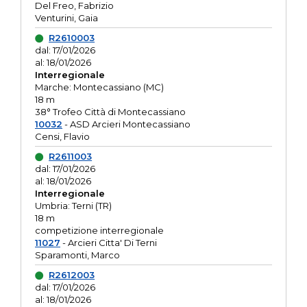
Del Freo, Fabrizio
Venturini, Gaia
R2610003
dal: 17/01/2026
al: 18/01/2026
Interregionale
Marche: Montecassiano (MC)
18 m
38° Trofeo Città di Montecassiano
10032
- ASD Arcieri Montecassiano
Censi, Flavio
R2611003
dal: 17/01/2026
al: 18/01/2026
Interregionale
Umbria: Terni (TR)
18 m
competizione interregionale
11027
- Arcieri Citta' Di Terni
Sparamonti, Marco
R2612003
dal: 17/01/2026
al: 18/01/2026