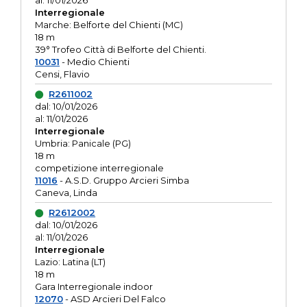
al: 11/01/2026
Interregionale
Marche: Belforte del Chienti (MC)
18 m
39° Trofeo Città di Belforte del Chienti.
10031
- Medio Chienti
Censi, Flavio
R2611002
dal: 10/01/2026
al: 11/01/2026
Interregionale
Umbria: Panicale (PG)
18 m
competizione interregionale
11016
- A.S.D. Gruppo Arcieri Simba
Caneva, Linda
R2612002
dal: 10/01/2026
al: 11/01/2026
Interregionale
Lazio: Latina (LT)
18 m
Gara Interregionale indoor
12070
- ASD Arcieri Del Falco