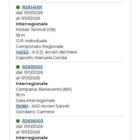
R2614001
dal: 11/01/2026
al: 11/01/2026
Interregionale
Molise: Termoli (CB)
18 m
O.R. Individuale
Campionato Regionale
14022
- A.S.D. Arcieri del Mare
Capretti, Manuela Cecilia
R2615003
dal: 11/01/2026
al: 11/01/2026
Interregionale
Campania: Benevento (BN)
18 m
Gara interregionale
15080
- ASD Arcieri Sanniti
Giordano, Carmine
R2616003
dal: 11/01/2026
al: 11/01/2026
Interregionale