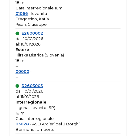
18 m
Gara Interregionale 18m
01066
- Iuvenilia
D'agostino, Katia
Pisan, Giuseppe
E2600002
dal: 10/01/2026
al: 10/01/2026
Estere
: Ilirska Bistrica (Slovenia)
18 m
--
00000
-
--
R2603003
dal: 10/01/2026
al: 11/01/2026
Interregionale
Liguria: Levanto (SP)
18 m
Gara Interregionale
03028
- ASD Arcieri dei 3 Borghi
Bermond, Umberto