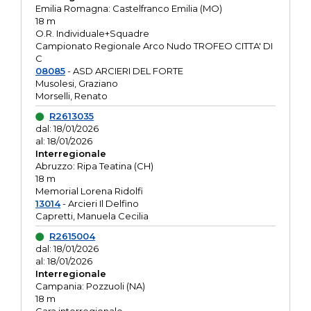
Emilia Romagna: Castelfranco Emilia (MO)
18 m
O.R. Individuale+Squadre
Campionato Regionale Arco Nudo TROFEO CITTA' DI
C
08085
- ASD ARCIERI DEL FORTE
Musolesi, Graziano
Morselli, Renato
R2613035
dal: 18/01/2026
al: 18/01/2026
Interregionale
Abruzzo: Ripa Teatina (CH)
18 m
Memorial Lorena Ridolfi
13014
- Arcieri Il Delfino
Capretti, Manuela Cecilia
R2615004
dal: 18/01/2026
al: 18/01/2026
Interregionale
Campania: Pozzuoli (NA)
18 m