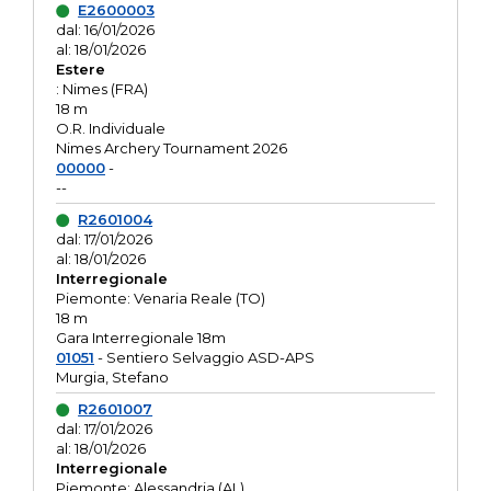
E2600003
dal: 16/01/2026
al: 18/01/2026
Estere
: Nimes (FRA)
18 m
O.R. Individuale
Nimes Archery Tournament 2026
00000
-
--
R2601004
dal: 17/01/2026
al: 18/01/2026
Interregionale
Piemonte: Venaria Reale (TO)
18 m
Gara Interregionale 18m
01051
- Sentiero Selvaggio ASD-APS
Murgia, Stefano
R2601007
dal: 17/01/2026
al: 18/01/2026
Interregionale
Piemonte: Alessandria (AL)