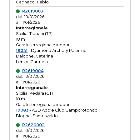
Cagnacci, Fabio
R2619003
dal: 10/01/2026
al: 11/01/2026
Interregionale
Sicilia: Trapani (TP)
18 m
Gara Interregionale indoor
19041
- Dyamond Archery Palermo
Daidone, Caterina
Lenzo, Carmela
R2619004
dal: 10/01/2026
al: 11/01/2026
Interregionale
Sicilia: Pedara (CT)
18 m
Gara Interregionale indoor
19083
- ASD Apple Club Camporotondo
Blogna, Santosvaldo
R2620002
dal: 10/01/2026
al: 11/01/2026