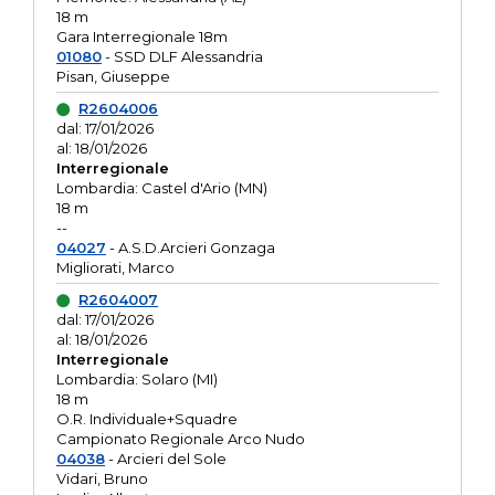
18 m
Gara Interregionale 18m
01080
- SSD DLF Alessandria
Pisan, Giuseppe
R2604006
dal: 17/01/2026
al: 18/01/2026
Interregionale
Lombardia: Castel d'Ario (MN)
18 m
--
04027
- A.S.D.Arcieri Gonzaga
Migliorati, Marco
R2604007
dal: 17/01/2026
al: 18/01/2026
Interregionale
Lombardia: Solaro (MI)
18 m
O.R. Individuale+Squadre
Campionato Regionale Arco Nudo
04038
- Arcieri del Sole
Vidari, Bruno