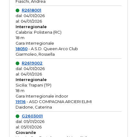
Fiaschi, Andrea
R2618001
dal: 04/01/2026
al: 04/01/2026
Interregionale
Calabria: Polistena (RC)
18 m
Gara Interregionale
18050
- A.S.D. Queen Arco Club
Giarmoleo, Rossella
R2619002
dal: 04/01/2026
al: 04/01/2026
Interregionale
Sicilia: Trapani (TP)
18 m
Gara Interregionale indoor
19116
- ASD COMPAGNIA ARCIERI ELIMI
Daidone, Caterina
G2603001
dal: 05/01/2026
al: 05/01/2026
Giovanile