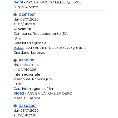
04161
- ARCIERI BOSCO DELLE QUERCE
Luglio, Alberto
G2615001
dal: 03/01/2026
al: 03/01/2026
Giovanile
Campania: Roccapiemonte (SA)
18 m
Gara interregionale
15034
- ASD ARCIERI ROCCA SAN QUIRICO
Giordano, Lorenzo
R2601001
dal: 03/01/2026
al: 04/01/2026
Interregionale
Piemonte: Priocca (CN)
18 m
Gara Interregionale 18m
01092
- ARCIERI LANGHE E ROERO
Pisan, Giuseppe
R2604001
dal: 03/01/2026
al: 04/01/2026