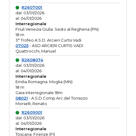
R2607001
dal: 03/01/2026
al: 04/01/2026
Interregionale
Friuli Venezia Giulia: Sesto al Reghena (PN)
18 m
3° Trofeo A.S.D. Arcieri Curtis Vadi
07025
- ASD ARCIERI CURTIS VADI
Quattrocchi, Manuel
R2608074
dal: 03/01/2026
al: 04/01/2026
Interregionale
Emilia Romagna: Moglia (MN)
18 m
Gara interregionale 18m
08021
- A.S.D.Comp.Arc.del Torrazzo
Morselli, Renato
R2609001
dal: 03/01/2026
al: 04/01/2026
Interregionale
Toscana: Firenze (FI)