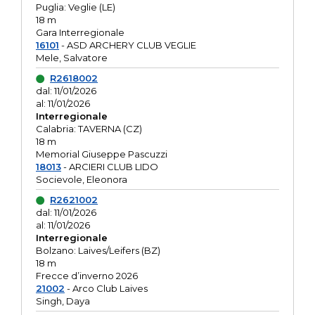
Puglia: Veglie (LE)
18 m
Gara Interregionale
16101
- ASD ARCHERY CLUB VEGLIE
Mele, Salvatore
R2618002
dal: 11/01/2026
al: 11/01/2026
Interregionale
Calabria: TAVERNA (CZ)
18 m
Memorial Giuseppe Pascuzzi
18013
- ARCIERI CLUB LIDO
Socievole, Eleonora
R2621002
dal: 11/01/2026
al: 11/01/2026
Interregionale
Bolzano: Laives/Leifers (BZ)
18 m
Frecce d’inverno 2026
21002
- Arco Club Laives
Singh, Daya