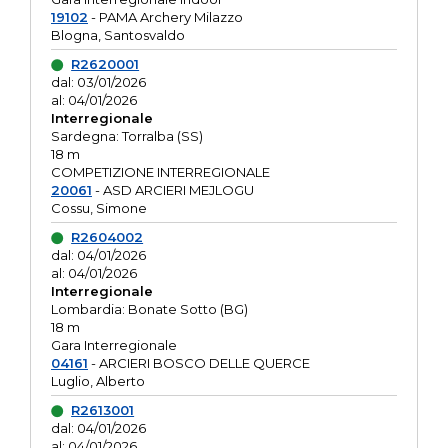
19102
- PAMA Archery Milazzo
Blogna, Santosvaldo
R2620001
dal: 03/01/2026
al: 04/01/2026
Interregionale
Sardegna: Torralba (SS)
18 m
COMPETIZIONE INTERREGIONALE
20061
- ASD ARCIERI MEJLOGU
Cossu, Simone
R2604002
dal: 04/01/2026
al: 04/01/2026
Interregionale
Lombardia: Bonate Sotto (BG)
18 m
Gara Interregionale
04161
- ARCIERI BOSCO DELLE QUERCE
Luglio, Alberto
R2613001
dal: 04/01/2026
al: 04/01/2026