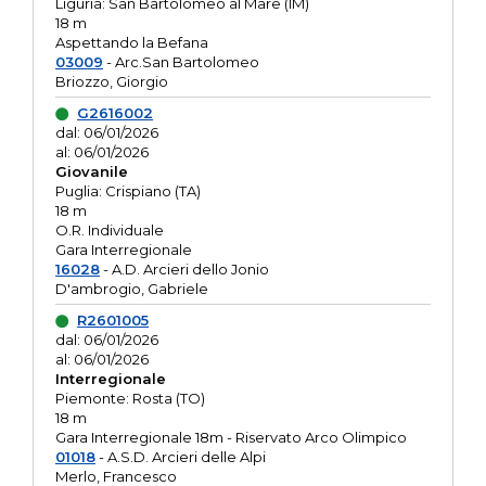
Liguria: San Bartolomeo al Mare (IM)
18 m
Aspettando la Befana
03009
- Arc.San Bartolomeo
Briozzo, Giorgio
G2616002
dal: 06/01/2026
al: 06/01/2026
Giovanile
Puglia: Crispiano (TA)
18 m
O.R. Individuale
Gara Interregionale
16028
- A.D. Arcieri dello Jonio
D'ambrogio, Gabriele
R2601005
dal: 06/01/2026
al: 06/01/2026
Interregionale
Piemonte: Rosta (TO)
18 m
Gara Interregionale 18m - Riservato Arco Olimpico
01018
- A.S.D. Arcieri delle Alpi
Merlo, Francesco