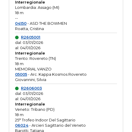
Interregionale
Lombardia: Assago (MI)
18 m
--
04150
- ASD THE BOWMEN
Roatta, Cristina
R2605001
dal: 03/01/2026
al: 04/01/2026
Interregionale
Trento: Rovereto (TN)
18 m
MEMORIAL VANZO
05005
- Arc. Kappa Kosmos Rovereto
Giovannini, Silvia
R2606003
dal: 03/01/2026
al: 04/01/2026
Interregionale
Veneto: Tribano (PD)
18 m
25° Trofeo Indoor Del Sagittario
06024
- Arcieri Sagittario del Veneto
Barotti, Tatiana