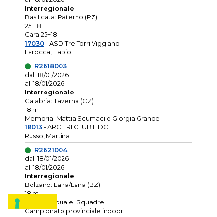
Interregionale
Basilicata: Paterno (PZ)
25+18
Gara 25+18
17030
- ASD Tre Torri Viggiano
Larocca, Fabio
R2618003
dal: 18/01/2026
al: 18/01/2026
Interregionale
Calabria: Taverna (CZ)
18 m
Memorial Mattia Scumaci e Giorgia Grande
18013
- ARCIERI CLUB LIDO
Russo, Martina
R2621004
dal: 18/01/2026
al: 18/01/2026
Interregionale
Bolzano: Lana/Lana (BZ)
18 m
O.R. Individuale+Squadre
Campionato provinciale indoor