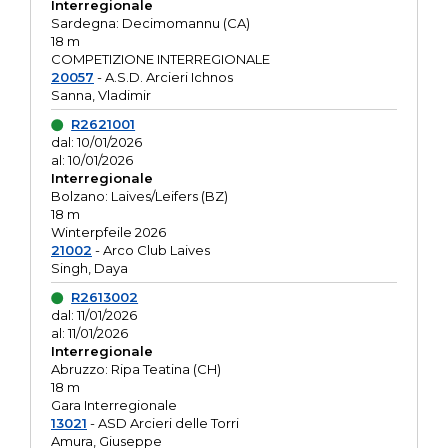
Interregionale
Sardegna: Decimomannu (CA)
18 m
COMPETIZIONE INTERREGIONALE
20057
- A.S.D. Arcieri Ichnos
Sanna, Vladimir
R2621001
dal: 10/01/2026
al: 10/01/2026
Interregionale
Bolzano: Laives/Leifers (BZ)
18 m
Winterpfeile 2026
21002
- Arco Club Laives
Singh, Daya
R2613002
dal: 11/01/2026
al: 11/01/2026
Interregionale
Abruzzo: Ripa Teatina (CH)
18 m
Gara Interregionale
13021
- ASD Arcieri delle Torri
Amura, Giuseppe