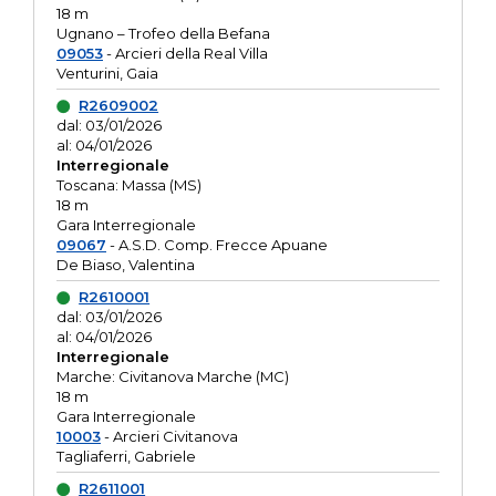
18 m
Ugnano – Trofeo della Befana
09053
- Arcieri della Real Villa
Venturini, Gaia
R2609002
dal: 03/01/2026
al: 04/01/2026
Interregionale
Toscana: Massa (MS)
18 m
Gara Interregionale
09067
- A.S.D. Comp. Frecce Apuane
De Biaso, Valentina
R2610001
dal: 03/01/2026
al: 04/01/2026
Interregionale
Marche: Civitanova Marche (MC)
18 m
Gara Interregionale
10003
- Arcieri Civitanova
Tagliaferri, Gabriele
R2611001