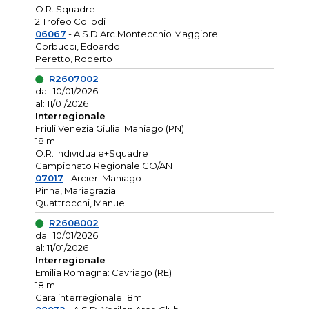
O.R. Squadre
2 Trofeo Collodi
06067
- A.S.D.Arc.Montecchio Maggiore
Corbucci, Edoardo
Peretto, Roberto
R2607002
dal: 10/01/2026
al: 11/01/2026
Interregionale
Friuli Venezia Giulia: Maniago (PN)
18 m
O.R. Individuale+Squadre
Campionato Regionale CO/AN
07017
- Arcieri Maniago
Pinna, Mariagrazia
Quattrocchi, Manuel
R2608002
dal: 10/01/2026
al: 11/01/2026
Interregionale
Emilia Romagna: Cavriago (RE)
18 m
Gara interregionale 18m