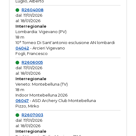
Luglio, Alberto
R2604008
dal: 17/01/2026
al: 18/01/2026
Interregionale
Lombardia: Vigevano (PV)
18 m
10° Torneo Di Sant'antonio esclusione AN lombardi
04042
- Arcieri Vigevano
Fogli, Francesco
R2606005
dal: 17/01/2026
al: 18/01/2026
Interregionale
Veneto: Montebelluna (TV)
18 m
Indoor Montebelluna 2026
06047
- ASD Archery Club Montebelluna
Pizzo, Mirko
R2607003
dal: 17/01/2026
al: 18/01/2026
Interregionale