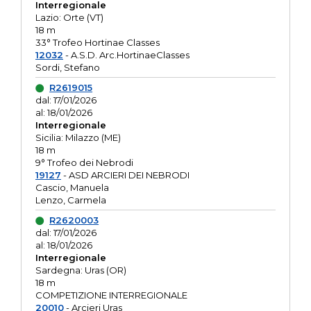
Interregionale
Lazio: Orte (VT)
18 m
33° Trofeo Hortinae Classes
12032
- A.S.D. Arc.HortinaeClasses
Sordi, Stefano
R2619015
dal: 17/01/2026
al: 18/01/2026
Interregionale
Sicilia: Milazzo (ME)
18 m
9° Trofeo dei Nebrodi
19127
- ASD ARCIERI DEI NEBRODI
Cascio, Manuela
Lenzo, Carmela
R2620003
dal: 17/01/2026
al: 18/01/2026
Interregionale
Sardegna: Uras (OR)
18 m
COMPETIZIONE INTERREGIONALE
20010
- Arcieri Uras