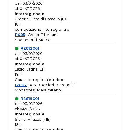
dal: 03/01/2026
al: 04/01/2026
Interregionale
Umbria: Città di Castello (PG)
18 m
competizione interregionale
11005
- Arcieri Tifernum
Sparamonti, Marco
R2612001
dal: 03/01/2026
al: 04/01/2026
Interregionale
Lazio: Latina (LT)
18 m
Gara Interregionale indoor
12007
- A.S.D. Arcieri Le Rondini
Monachesi, Massimiliano
R2619001
dal: 03/01/2026
al: 04/01/2026
Interregionale
Sicilia: Milazzo (ME)
18 m
Gara Interregionale indoor