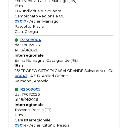
Friuli Venezia Giulia: Maniago (PN)
18 m
O.R. Individuale+Squadre
Campionato Regionale OL
07017
- Arcieri Maniago
Pascotto, Flavia
Cian, Giorgia
R2608004
dal: 17/01/2026
al: 18/01/2026
Interregionale
Emilia Romagna: Casalgrande (RE)
18 m
25° TROFEO CITTA' DI CASALGRANDE Salvaterra di Ca
08043
- A.S.D. Arcieri Orione
Raimondi, Antonio
R2609005
dal: 17/01/2026
al: 18/01/2026
Interregionale
Toscana: Pescia (PT)
18 m
Gara Interregionale
09014
- Arcieri Citta' di Pescia