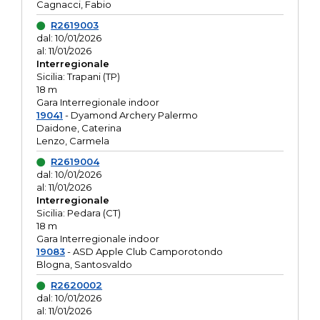
Cagnacci, Fabio
R2619003
dal: 10/01/2026
al: 11/01/2026
Interregionale
Sicilia: Trapani (TP)
18 m
Gara Interregionale indoor
19041
- Dyamond Archery Palermo
Daidone, Caterina
Lenzo, Carmela
R2619004
dal: 10/01/2026
al: 11/01/2026
Interregionale
Sicilia: Pedara (CT)
18 m
Gara Interregionale indoor
19083
- ASD Apple Club Camporotondo
Blogna, Santosvaldo
R2620002
dal: 10/01/2026
al: 11/01/2026