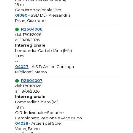
18 m
Gara Interregionale 18m
01080
- SSD DLF Alessandria
Pisan, Giuseppe
R2604006
dal: 17/01/2026
al: 18/01/2026
Interregionale
Lombardia: Castel d'Ario (MN)
18 m
--
04027
- A.S.D.Arcieri Gonzaga
Migliorati, Marco
R2604007
dal: 17/01/2026
al: 18/01/2026
Interregionale
Lombardia: Solaro (MI)
18 m
O.R. Individuale+Squadre
Campionato Regionale Arco Nudo
04038
- Arcieri del Sole
Vidari, Bruno