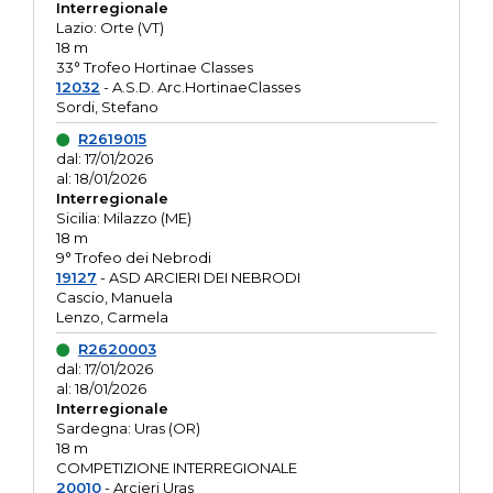
Interregionale
Lazio: Orte (VT)
18 m
33° Trofeo Hortinae Classes
12032
- A.S.D. Arc.HortinaeClasses
Sordi, Stefano
R2619015
dal: 17/01/2026
al: 18/01/2026
Interregionale
Sicilia: Milazzo (ME)
18 m
9° Trofeo dei Nebrodi
19127
- ASD ARCIERI DEI NEBRODI
Cascio, Manuela
Lenzo, Carmela
R2620003
dal: 17/01/2026
al: 18/01/2026
Interregionale
Sardegna: Uras (OR)
18 m
COMPETIZIONE INTERREGIONALE
20010
- Arcieri Uras