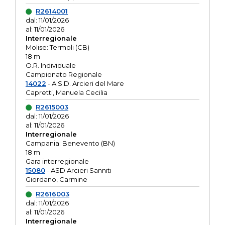
R2614001
dal: 11/01/2026
al: 11/01/2026
Interregionale
Molise: Termoli (CB)
18 m
O.R. Individuale
Campionato Regionale
14022
- A.S.D. Arcieri del Mare
Capretti, Manuela Cecilia
R2615003
dal: 11/01/2026
al: 11/01/2026
Interregionale
Campania: Benevento (BN)
18 m
Gara interregionale
15080
- ASD Arcieri Sanniti
Giordano, Carmine
R2616003
dal: 11/01/2026
al: 11/01/2026
Interregionale