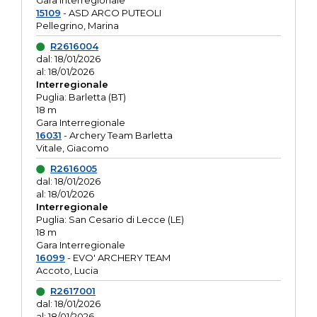
Gara interregionale
15109
- ASD ARCO PUTEOLI
Pellegrino, Marina
R2616004
dal: 18/01/2026
al: 18/01/2026
Interregionale
Puglia: Barletta (BT)
18 m
Gara Interregionale
16031
- Archery Team Barletta
Vitale, Giacomo
R2616005
dal: 18/01/2026
al: 18/01/2026
Interregionale
Puglia: San Cesario di Lecce (LE)
18 m
Gara Interregionale
16099
- EVO' ARCHERY TEAM
Accoto, Lucia
R2617001
dal: 18/01/2026
al: 18/01/2026