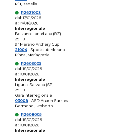
Riu, Isabella
R2621003
dal: 17/01/2026
al: 17/01/2026
Interregionale
Bolzano: Lana/Lana (BZ)
25+18
9° Merano Archery Cup
21004
- Sportclub Merano
Pinna, Mariagrazia
R2603005
dal: 18/01/2026
al: 18/01/2026
Interregionale
Liguria: Sarzana (SP)
25+18
Gara Interregionale
03008
- ASD Arcieri Sarzana
Bermond, Umberto
R2608005
dal: 18/01/2026
al: 18/01/2026
Interregionale