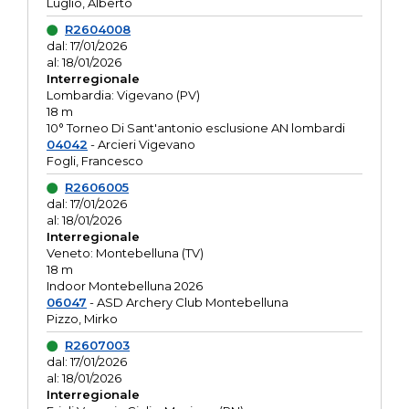
Luglio, Alberto
R2604008
dal: 17/01/2026
al: 18/01/2026
Interregionale
Lombardia: Vigevano (PV)
18 m
10° Torneo Di Sant'antonio esclusione AN lombardi
04042
- Arcieri Vigevano
Fogli, Francesco
R2606005
dal: 17/01/2026
al: 18/01/2026
Interregionale
Veneto: Montebelluna (TV)
18 m
Indoor Montebelluna 2026
06047
- ASD Archery Club Montebelluna
Pizzo, Mirko
R2607003
dal: 17/01/2026
al: 18/01/2026
Interregionale