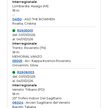
Interregionale
Lombardia: Assago (MI)
18 m
--
04150
- ASD THE BOWMEN
Roatta, Cristina
R2605001
dal: 03/01/2026
al: 04/01/2026
Interregionale
Trento: Rovereto (TN)
18 m
MEMORIAL VANZO
05005
- Arc. Kappa Kosmos Rovereto
Giovannini, Silvia
R2606003
dal: 03/01/2026
al: 04/01/2026
Interregionale
Veneto: Tribano (PD)
18 m
25° Trofeo Indoor Del Sagittario
06024
- Arcieri Sagittario del Veneto
Barotti, Tatiana