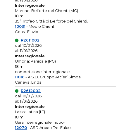
al: 11/01/2026
Interregionale
Marche: Belforte del Chienti (MC)
18 m
39° Trofeo Città di Belforte del Chienti.
10031
- Medio Chienti
Censi, Flavio
R2611002
dal: 10/01/2026
al: 11/01/2026
Interregionale
Umbria: Panicale (PG)
18 m
competizione interregionale
11016
- A.S.D. Gruppo Arcieri Simba
Caneva, Linda
R2612002
dal: 10/01/2026
al: 11/01/2026
Interregionale
Lazio: Latina (LT)
18 m
Gara Interregionale indoor
12070
- ASD Arcieri Del Falco