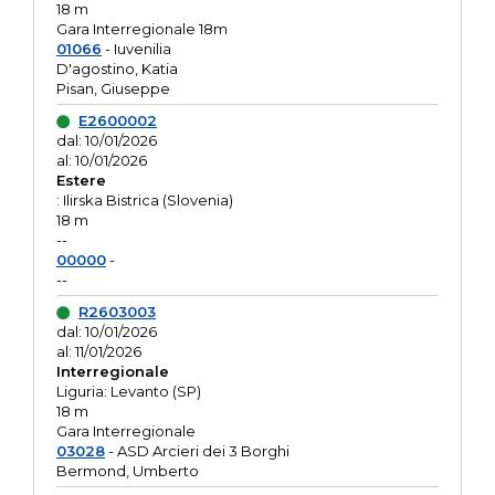
18 m
Gara Interregionale 18m
01066
- Iuvenilia
D'agostino, Katia
Pisan, Giuseppe
E2600002
dal: 10/01/2026
al: 10/01/2026
Estere
: Ilirska Bistrica (Slovenia)
18 m
--
00000
-
--
R2603003
dal: 10/01/2026
al: 11/01/2026
Interregionale
Liguria: Levanto (SP)
18 m
Gara Interregionale
03028
- ASD Arcieri dei 3 Borghi
Bermond, Umberto