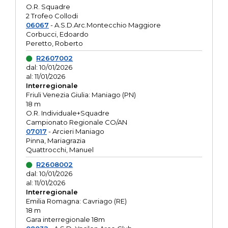
O.R. Squadre
2 Trofeo Collodi
06067
- A.S.D.Arc.Montecchio Maggiore
Corbucci, Edoardo
Peretto, Roberto
R2607002
dal: 10/01/2026
al: 11/01/2026
Interregionale
Friuli Venezia Giulia: Maniago (PN)
18 m
O.R. Individuale+Squadre
Campionato Regionale CO/AN
07017
- Arcieri Maniago
Pinna, Mariagrazia
Quattrocchi, Manuel
R2608002
dal: 10/01/2026
al: 11/01/2026
Interregionale
Emilia Romagna: Cavriago (RE)
18 m
Gara interregionale 18m