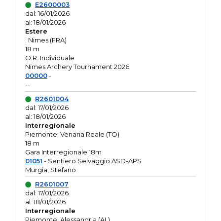
E2600003
dal: 16/01/2026
al: 18/01/2026
Estere
: Nimes (FRA)
18 m
O.R. Individuale
Nimes Archery Tournament 2026
00000
-
--
R2601004
dal: 17/01/2026
al: 18/01/2026
Interregionale
Piemonte: Venaria Reale (TO)
18 m
Gara Interregionale 18m
01051
- Sentiero Selvaggio ASD-APS
Murgia, Stefano
R2601007
dal: 17/01/2026
al: 18/01/2026
Interregionale
Piemonte: Alessandria (AL)