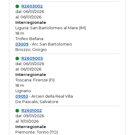
R2603002
dal: 06/01/2026
al: 06/01/2026
Interregionale
Liguria: San Bartolomeo al Mare (IM)
18 m
Trofeo Befana
03009
- Arc.San Bartolomeo
Briozzo, Giorgio
R2609003
dal: 06/01/2026
al: 06/01/2026
Interregionale
Toscana: Firenze (FI)
18 m
Ugnano
09053
- Arcieri della Real Villa
De Pascalis, Salvatore
R2601002
dal: 09/01/2026
al: 11/01/2026
Interregionale
Piemonte: Torino (TO)