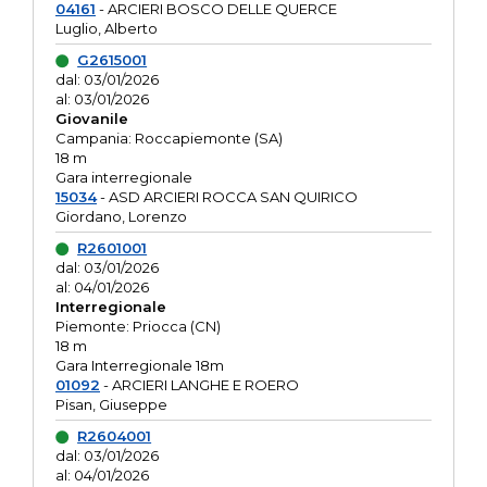
04161
- ARCIERI BOSCO DELLE QUERCE
Luglio, Alberto
G2615001
dal: 03/01/2026
al: 03/01/2026
Giovanile
Campania: Roccapiemonte (SA)
18 m
Gara interregionale
15034
- ASD ARCIERI ROCCA SAN QUIRICO
Giordano, Lorenzo
R2601001
dal: 03/01/2026
al: 04/01/2026
Interregionale
Piemonte: Priocca (CN)
18 m
Gara Interregionale 18m
01092
- ARCIERI LANGHE E ROERO
Pisan, Giuseppe
R2604001
dal: 03/01/2026
al: 04/01/2026