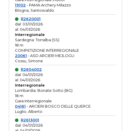
19102
- PAMA Archery Milazzo
Blogna, Santosvaldo
R2620001
dal: 03/01/2026
al: 04/01/2026
Interregionale
Sardegna: Torralba (SS)
18 m
COMPETIZIONE INTERREGIONALE
20061
- ASD ARCIERI MEJLOGU
Cossu, Simone
R2604002
dal: 04/01/2026
al: 04/01/2026
Interregionale
Lombardia: Bonate Sotto (BG)
18 m
Gara Interregionale
04161
- ARCIERI BOSCO DELLE QUERCE
Luglio, Alberto
R2613001
dal: 04/01/2026
al: 04/01/2026