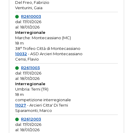
Del Freo, Fabrizio
Venturini, Gaia
R2610003
dal: 17/01/2026
al: 18/01/2026
Interregionale
Marche: Montecassiano (MC)
18 m
38° Trofeo Città di Montecassiano
10032
- ASD Arcieri Montecassiano
Censi, Flavio
R2611003
dal: 17/01/2026
al: 18/01/2026
Interregionale
Umbria: Terni (TR)
18 m
competizione interregionale
11027
- Arcieri Citta' Di Terni
Sparamonti, Marco
R2612003
dal: 17/01/2026
al: 18/01/2026