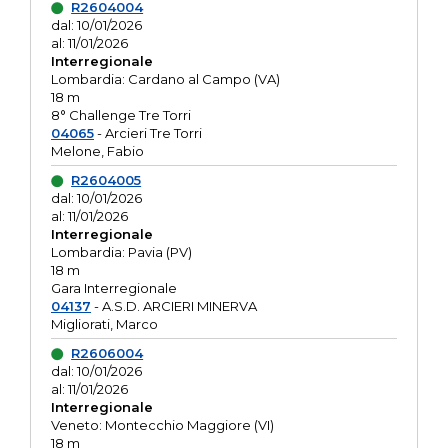
R2604004
dal: 10/01/2026
al: 11/01/2026
Interregionale
Lombardia: Cardano al Campo (VA)
18 m
8° Challenge Tre Torri
04065
- Arcieri Tre Torri
Melone, Fabio
R2604005
dal: 10/01/2026
al: 11/01/2026
Interregionale
Lombardia: Pavia (PV)
18 m
Gara Interregionale
04137
- A.S.D. ARCIERI MINERVA
Migliorati, Marco
R2606004
dal: 10/01/2026
al: 11/01/2026
Interregionale
Veneto: Montecchio Maggiore (VI)
18 m