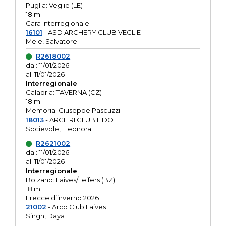
Puglia: Veglie (LE)
18 m
Gara Interregionale
16101
- ASD ARCHERY CLUB VEGLIE
Mele, Salvatore
R2618002
dal: 11/01/2026
al: 11/01/2026
Interregionale
Calabria: TAVERNA (CZ)
18 m
Memorial Giuseppe Pascuzzi
18013
- ARCIERI CLUB LIDO
Socievole, Eleonora
R2621002
dal: 11/01/2026
al: 11/01/2026
Interregionale
Bolzano: Laives/Leifers (BZ)
18 m
Frecce d’inverno 2026
21002
- Arco Club Laives
Singh, Daya