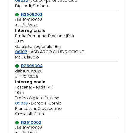
08032
- A.S.D. Ypsilon Arco Club
Bigliardi, Stefano
R2608003
dal: 10/01/2026
al: 11/01/2026
Interregionale
Emilia Romagna: Riccione (RN)
18 m
Gara interregionale 18m
08107
- ASD ARCO CLUB RICCIONE
Poli, Claudio
R2609004
dal: 10/01/2026
al: 11/01/2026
Interregionale
Toscana: Pescia (PT)
18 m
Trofeo Gigliato Pratese
09035
- Borgo al Cornio
Franceschi, Giovacchino
Crescioli, Giulia
R2610002
dal: 10/01/2026