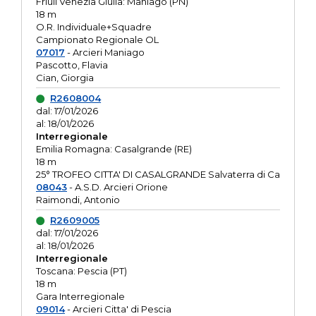
Friuli Venezia Giulia: Maniago (PN)
18 m
O.R. Individuale+Squadre
Campionato Regionale OL
07017
- Arcieri Maniago
Pascotto, Flavia
Cian, Giorgia
R2608004
dal: 17/01/2026
al: 18/01/2026
Interregionale
Emilia Romagna: Casalgrande (RE)
18 m
25° TROFEO CITTA' DI CASALGRANDE Salvaterra di Ca
08043
- A.S.D. Arcieri Orione
Raimondi, Antonio
R2609005
dal: 17/01/2026
al: 18/01/2026
Interregionale
Toscana: Pescia (PT)
18 m
Gara Interregionale
09014
- Arcieri Citta' di Pescia