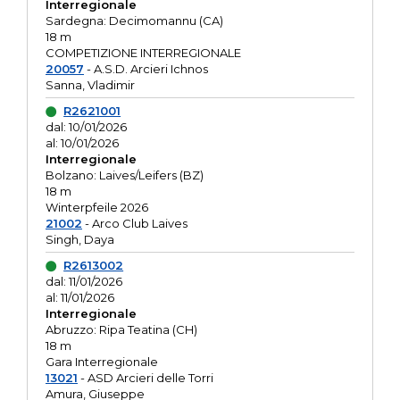
Interregionale
Sardegna: Decimomannu (CA)
18 m
COMPETIZIONE INTERREGIONALE
20057
- A.S.D. Arcieri Ichnos
Sanna, Vladimir
R2621001
dal: 10/01/2026
al: 10/01/2026
Interregionale
Bolzano: Laives/Leifers (BZ)
18 m
Winterpfeile 2026
21002
- Arco Club Laives
Singh, Daya
R2613002
dal: 11/01/2026
al: 11/01/2026
Interregionale
Abruzzo: Ripa Teatina (CH)
18 m
Gara Interregionale
13021
- ASD Arcieri delle Torri
Amura, Giuseppe