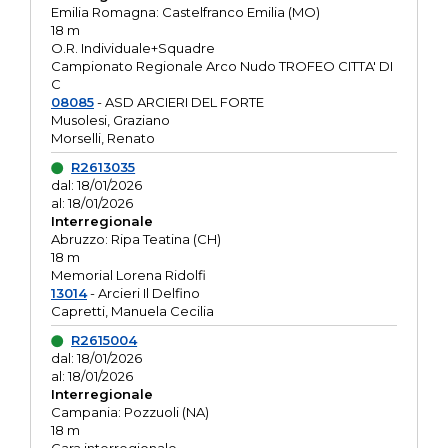
Emilia Romagna: Castelfranco Emilia (MO)
18 m
O.R. Individuale+Squadre
Campionato Regionale Arco Nudo TROFEO CITTA' DI
C
08085
- ASD ARCIERI DEL FORTE
Musolesi, Graziano
Morselli, Renato
R2613035
dal: 18/01/2026
al: 18/01/2026
Interregionale
Abruzzo: Ripa Teatina (CH)
18 m
Memorial Lorena Ridolfi
13014
- Arcieri Il Delfino
Capretti, Manuela Cecilia
R2615004
dal: 18/01/2026
al: 18/01/2026
Interregionale
Campania: Pozzuoli (NA)
18 m