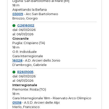
Liguria: San Bartolomeo al Mare (IM)
18 m
Aspettando la Befana
03009
- Arc.San Bartolomeo
Briozzo, Giorgio
G2616002
dal: 06/01/2026
al: 06/01/2026
Giovanile
Puglia: Crispiano (TA)
18 m
O.R. Individuale
Gara Interregionale
16028
- A.D. Arcieri dello Jonio
D'ambrogio, Gabriele
R2601005
dal: 06/01/2026
al: 06/01/2026
Interregionale
Piemonte: Rosta (TO)
18 m
Gara Interregionale 18m - Riservato Arco Olimpico
01018
- A.S.D. Arcieri delle Alpi
Merlo, Francesco