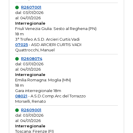
R2607001
dal: 03/01/2026
al: 04/01/2026
Interregionale
Friuli Venezia Giulia: Sesto al Reghena (PN)
18 m
3° Trofeo A.S.D. Arcieri Curtis Vadi
07025
- ASD ARCIERI CURTIS VADI
Quattrocchi, Manuel
R2608074
dal: 03/01/2026
al: 04/01/2026
Interregionale
Emilia Romagna: Moglia (MN)
18 m
Gara interregionale 18m
08021
- A.S.D.Comp.Arc.del Torrazzo
Morselli, Renato
R2609001
dal: 03/01/2026
al: 04/01/2026
Interregionale
Toscana: Firenze (FI)