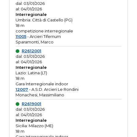
dal: 03/01/2026
al: 04/01/2026
Interregionale
Umbria: Città di Castello (PG)
18 m
competizione interregionale
11005
- Arcieri Tifernum
Sparamonti, Marco
R2612001
dal: 03/01/2026
al: 04/01/2026
Interregionale
Lazio: Latina (LT)
18 m
Gara Interregionale indoor
12007
- A.S.D. Arcieri Le Rondini
Monachesi, Massimiliano
R2619001
dal: 03/01/2026
al: 04/01/2026
Interregionale
Sicilia: Milazzo (ME)
18 m
Gara Interregionale indoor