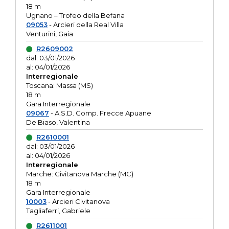
18 m
Ugnano – Trofeo della Befana
09053
- Arcieri della Real Villa
Venturini, Gaia
R2609002
dal: 03/01/2026
al: 04/01/2026
Interregionale
Toscana: Massa (MS)
18 m
Gara Interregionale
09067
- A.S.D. Comp. Frecce Apuane
De Biaso, Valentina
R2610001
dal: 03/01/2026
al: 04/01/2026
Interregionale
Marche: Civitanova Marche (MC)
18 m
Gara Interregionale
10003
- Arcieri Civitanova
Tagliaferri, Gabriele
R2611001