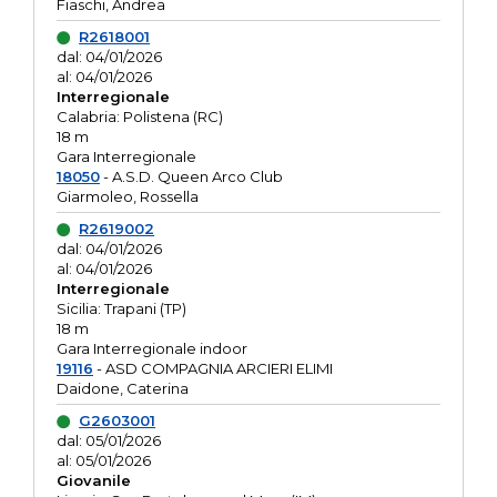
Fiaschi, Andrea
R2618001
dal: 04/01/2026
al: 04/01/2026
Interregionale
Calabria: Polistena (RC)
18 m
Gara Interregionale
18050
- A.S.D. Queen Arco Club
Giarmoleo, Rossella
R2619002
dal: 04/01/2026
al: 04/01/2026
Interregionale
Sicilia: Trapani (TP)
18 m
Gara Interregionale indoor
19116
- ASD COMPAGNIA ARCIERI ELIMI
Daidone, Caterina
G2603001
dal: 05/01/2026
al: 05/01/2026
Giovanile