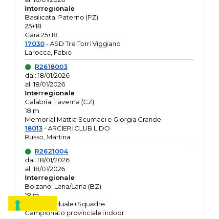
Interregionale
Basilicata: Paterno (PZ)
25+18
Gara 25+18
17030
- ASD Tre Torri Viggiano
Larocca, Fabio
R2618003
dal: 18/01/2026
al: 18/01/2026
Interregionale
Calabria: Taverna (CZ)
18 m
Memorial Mattia Scumaci e Giorgia Grande
18013
- ARCIERI CLUB LIDO
Russo, Martina
R2621004
dal: 18/01/2026
al: 18/01/2026
Interregionale
Bolzano: Lana/Lana (BZ)
18 m
O.R. Individuale+Squadre
Campionato provinciale indoor