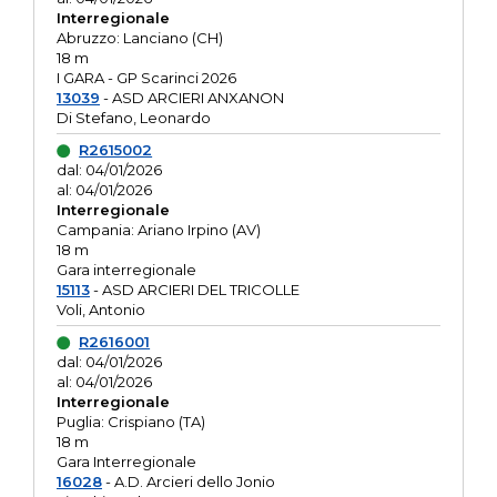
Interregionale
Abruzzo: Lanciano (CH)
18 m
I GARA - GP Scarinci 2026
13039
- ASD ARCIERI ANXANON
Di Stefano, Leonardo
R2615002
dal: 04/01/2026
al: 04/01/2026
Interregionale
Campania: Ariano Irpino (AV)
18 m
Gara interregionale
15113
- ASD ARCIERI DEL TRICOLLE
Voli, Antonio
R2616001
dal: 04/01/2026
al: 04/01/2026
Interregionale
Puglia: Crispiano (TA)
18 m
Gara Interregionale
16028
- A.D. Arcieri dello Jonio