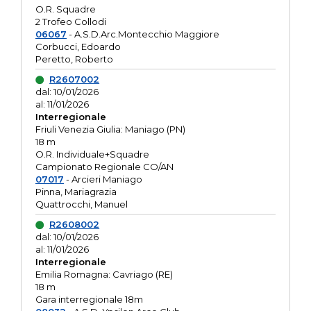
O.R. Squadre
2 Trofeo Collodi
06067
- A.S.D.Arc.Montecchio Maggiore
Corbucci, Edoardo
Peretto, Roberto
R2607002
dal: 10/01/2026
al: 11/01/2026
Interregionale
Friuli Venezia Giulia: Maniago (PN)
18 m
O.R. Individuale+Squadre
Campionato Regionale CO/AN
07017
- Arcieri Maniago
Pinna, Mariagrazia
Quattrocchi, Manuel
R2608002
dal: 10/01/2026
al: 11/01/2026
Interregionale
Emilia Romagna: Cavriago (RE)
18 m
Gara interregionale 18m