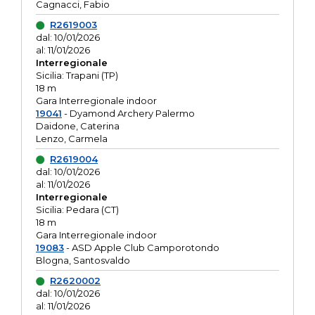
Cagnacci, Fabio
R2619003
dal: 10/01/2026
al: 11/01/2026
Interregionale
Sicilia: Trapani (TP)
18 m
Gara Interregionale indoor
19041
- Dyamond Archery Palermo
Daidone, Caterina
Lenzo, Carmela
R2619004
dal: 10/01/2026
al: 11/01/2026
Interregionale
Sicilia: Pedara (CT)
18 m
Gara Interregionale indoor
19083
- ASD Apple Club Camporotondo
Blogna, Santosvaldo
R2620002
dal: 10/01/2026
al: 11/01/2026