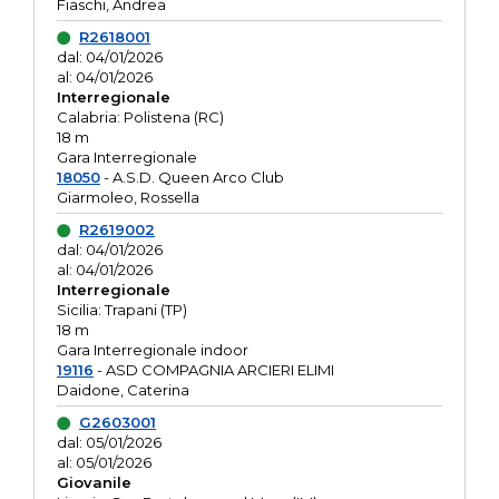
Fiaschi, Andrea
R2618001
dal: 04/01/2026
al: 04/01/2026
Interregionale
Calabria: Polistena (RC)
18 m
Gara Interregionale
18050
- A.S.D. Queen Arco Club
Giarmoleo, Rossella
R2619002
dal: 04/01/2026
al: 04/01/2026
Interregionale
Sicilia: Trapani (TP)
18 m
Gara Interregionale indoor
19116
- ASD COMPAGNIA ARCIERI ELIMI
Daidone, Caterina
G2603001
dal: 05/01/2026
al: 05/01/2026
Giovanile