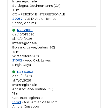
Interregionale
Sardegna: Decimomannu (CA)
18 m
COMPETIZIONE INTERREGIONALE
20057
- A.S.D. Arcieri Ichnos
Sanna, Vladimir
R2621001
dal: 10/01/2026
al: 10/01/2026
Interregionale
Bolzano: Laives/Leifers (BZ)
18 m
Winterpfeile 2026
21002
- Arco Club Laives
Singh, Daya
R2613002
dal: 11/01/2026
al: 11/01/2026
Interregionale
Abruzzo: Ripa Teatina (CH)
18 m
Gara Interregionale
13021
- ASD Arcieri delle Torri
Amura, Giuseppe