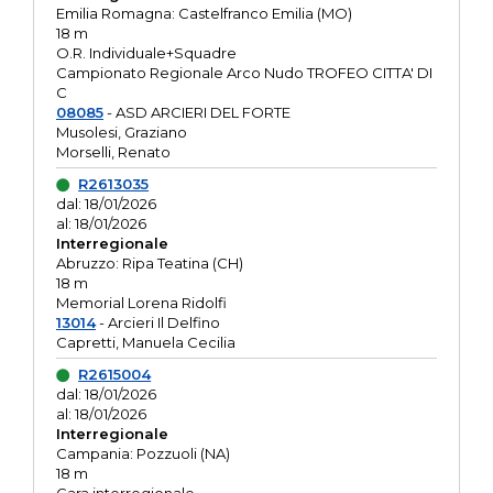
Emilia Romagna: Castelfranco Emilia (MO)
18 m
O.R. Individuale+Squadre
Campionato Regionale Arco Nudo TROFEO CITTA' DI
C
08085
- ASD ARCIERI DEL FORTE
Musolesi, Graziano
Morselli, Renato
R2613035
dal: 18/01/2026
al: 18/01/2026
Interregionale
Abruzzo: Ripa Teatina (CH)
18 m
Memorial Lorena Ridolfi
13014
- Arcieri Il Delfino
Capretti, Manuela Cecilia
R2615004
dal: 18/01/2026
al: 18/01/2026
Interregionale
Campania: Pozzuoli (NA)
18 m