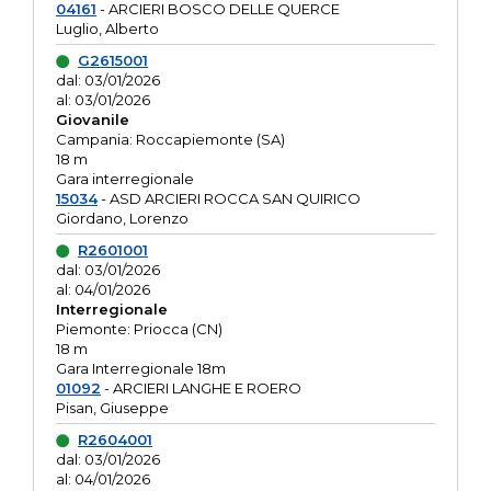
04161
- ARCIERI BOSCO DELLE QUERCE
Luglio, Alberto
G2615001
dal: 03/01/2026
al: 03/01/2026
Giovanile
Campania: Roccapiemonte (SA)
18 m
Gara interregionale
15034
- ASD ARCIERI ROCCA SAN QUIRICO
Giordano, Lorenzo
R2601001
dal: 03/01/2026
al: 04/01/2026
Interregionale
Piemonte: Priocca (CN)
18 m
Gara Interregionale 18m
01092
- ARCIERI LANGHE E ROERO
Pisan, Giuseppe
R2604001
dal: 03/01/2026
al: 04/01/2026