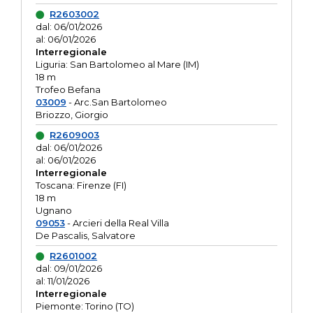
R2603002
dal: 06/01/2026
al: 06/01/2026
Interregionale
Liguria: San Bartolomeo al Mare (IM)
18 m
Trofeo Befana
03009
- Arc.San Bartolomeo
Briozzo, Giorgio
R2609003
dal: 06/01/2026
al: 06/01/2026
Interregionale
Toscana: Firenze (FI)
18 m
Ugnano
09053
- Arcieri della Real Villa
De Pascalis, Salvatore
R2601002
dal: 09/01/2026
al: 11/01/2026
Interregionale
Piemonte: Torino (TO)