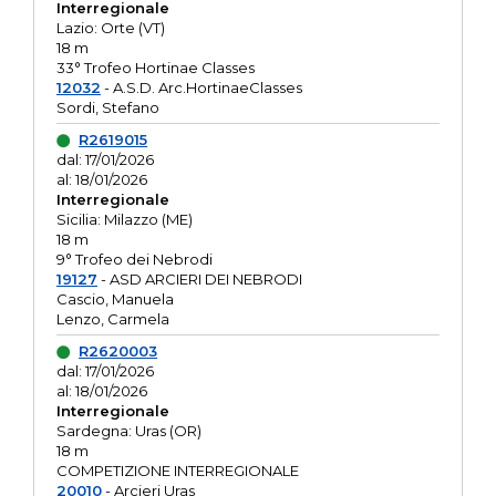
Interregionale
Lazio: Orte (VT)
18 m
33° Trofeo Hortinae Classes
12032
- A.S.D. Arc.HortinaeClasses
Sordi, Stefano
R2619015
dal: 17/01/2026
al: 18/01/2026
Interregionale
Sicilia: Milazzo (ME)
18 m
9° Trofeo dei Nebrodi
19127
- ASD ARCIERI DEI NEBRODI
Cascio, Manuela
Lenzo, Carmela
R2620003
dal: 17/01/2026
al: 18/01/2026
Interregionale
Sardegna: Uras (OR)
18 m
COMPETIZIONE INTERREGIONALE
20010
- Arcieri Uras