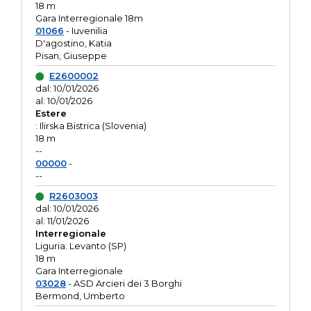
18 m
Gara Interregionale 18m
01066
- Iuvenilia
D'agostino, Katia
Pisan, Giuseppe
E2600002
dal: 10/01/2026
al: 10/01/2026
Estere
: Ilirska Bistrica (Slovenia)
18 m
--
00000
-
--
R2603003
dal: 10/01/2026
al: 11/01/2026
Interregionale
Liguria: Levanto (SP)
18 m
Gara Interregionale
03028
- ASD Arcieri dei 3 Borghi
Bermond, Umberto