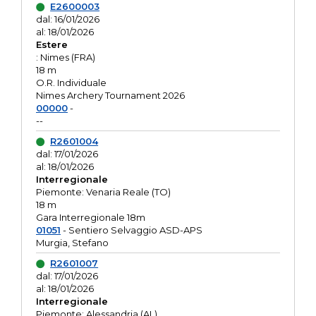
E2600003
dal: 16/01/2026
al: 18/01/2026
Estere
: Nimes (FRA)
18 m
O.R. Individuale
Nimes Archery Tournament 2026
00000
-
--
R2601004
dal: 17/01/2026
al: 18/01/2026
Interregionale
Piemonte: Venaria Reale (TO)
18 m
Gara Interregionale 18m
01051
- Sentiero Selvaggio ASD-APS
Murgia, Stefano
R2601007
dal: 17/01/2026
al: 18/01/2026
Interregionale
Piemonte: Alessandria (AL)