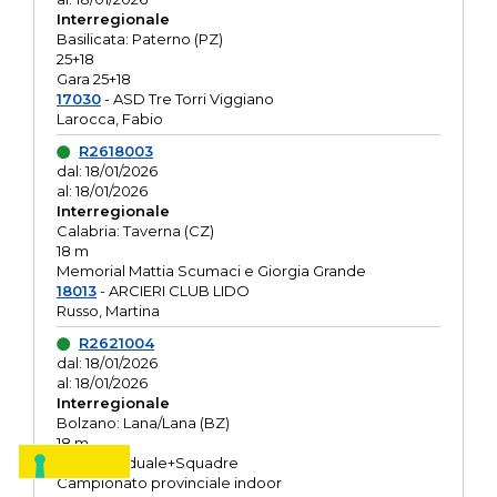
Interregionale
Basilicata: Paterno (PZ)
25+18
Gara 25+18
17030
- ASD Tre Torri Viggiano
Larocca, Fabio
R2618003
dal: 18/01/2026
al: 18/01/2026
Interregionale
Calabria: Taverna (CZ)
18 m
Memorial Mattia Scumaci e Giorgia Grande
18013
- ARCIERI CLUB LIDO
Russo, Martina
R2621004
dal: 18/01/2026
al: 18/01/2026
Interregionale
Bolzano: Lana/Lana (BZ)
18 m
O.R. Individuale+Squadre
Campionato provinciale indoor