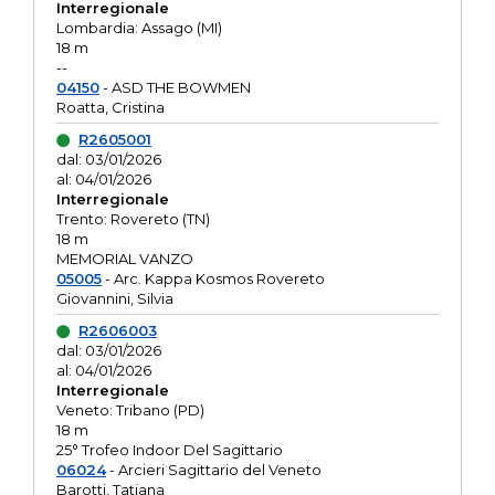
Interregionale
Lombardia: Assago (MI)
18 m
--
04150
- ASD THE BOWMEN
Roatta, Cristina
R2605001
dal: 03/01/2026
al: 04/01/2026
Interregionale
Trento: Rovereto (TN)
18 m
MEMORIAL VANZO
05005
- Arc. Kappa Kosmos Rovereto
Giovannini, Silvia
R2606003
dal: 03/01/2026
al: 04/01/2026
Interregionale
Veneto: Tribano (PD)
18 m
25° Trofeo Indoor Del Sagittario
06024
- Arcieri Sagittario del Veneto
Barotti, Tatiana