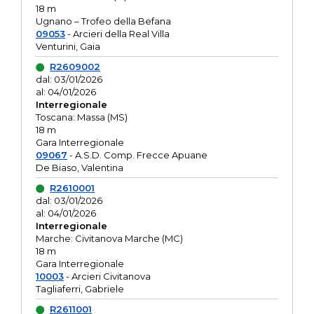
18 m
Ugnano – Trofeo della Befana
09053
- Arcieri della Real Villa
Venturini, Gaia
R2609002
dal: 03/01/2026
al: 04/01/2026
Interregionale
Toscana: Massa (MS)
18 m
Gara Interregionale
09067
- A.S.D. Comp. Frecce Apuane
De Biaso, Valentina
R2610001
dal: 03/01/2026
al: 04/01/2026
Interregionale
Marche: Civitanova Marche (MC)
18 m
Gara Interregionale
10003
- Arcieri Civitanova
Tagliaferri, Gabriele
R2611001