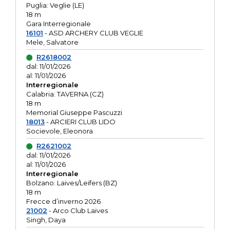
Puglia: Veglie (LE)
18 m
Gara Interregionale
16101
- ASD ARCHERY CLUB VEGLIE
Mele, Salvatore
R2618002
dal: 11/01/2026
al: 11/01/2026
Interregionale
Calabria: TAVERNA (CZ)
18 m
Memorial Giuseppe Pascuzzi
18013
- ARCIERI CLUB LIDO
Socievole, Eleonora
R2621002
dal: 11/01/2026
al: 11/01/2026
Interregionale
Bolzano: Laives/Leifers (BZ)
18 m
Frecce d’inverno 2026
21002
- Arco Club Laives
Singh, Daya