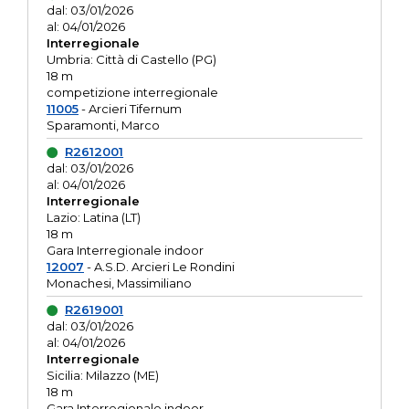
dal: 03/01/2026
al: 04/01/2026
Interregionale
Umbria: Città di Castello (PG)
18 m
competizione interregionale
11005
- Arcieri Tifernum
Sparamonti, Marco
R2612001
dal: 03/01/2026
al: 04/01/2026
Interregionale
Lazio: Latina (LT)
18 m
Gara Interregionale indoor
12007
- A.S.D. Arcieri Le Rondini
Monachesi, Massimiliano
R2619001
dal: 03/01/2026
al: 04/01/2026
Interregionale
Sicilia: Milazzo (ME)
18 m
Gara Interregionale indoor