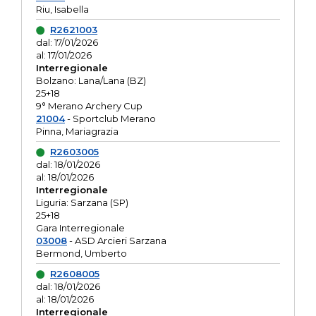
Riu, Isabella
R2621003
dal: 17/01/2026
al: 17/01/2026
Interregionale
Bolzano: Lana/Lana (BZ)
25+18
9° Merano Archery Cup
21004
- Sportclub Merano
Pinna, Mariagrazia
R2603005
dal: 18/01/2026
al: 18/01/2026
Interregionale
Liguria: Sarzana (SP)
25+18
Gara Interregionale
03008
- ASD Arcieri Sarzana
Bermond, Umberto
R2608005
dal: 18/01/2026
al: 18/01/2026
Interregionale