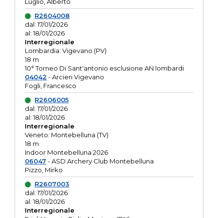
Luglio, Alberto
R2604008
dal: 17/01/2026
al: 18/01/2026
Interregionale
Lombardia: Vigevano (PV)
18 m
10° Torneo Di Sant'antonio esclusione AN lombardi
04042
- Arcieri Vigevano
Fogli, Francesco
R2606005
dal: 17/01/2026
al: 18/01/2026
Interregionale
Veneto: Montebelluna (TV)
18 m
Indoor Montebelluna 2026
06047
- ASD Archery Club Montebelluna
Pizzo, Mirko
R2607003
dal: 17/01/2026
al: 18/01/2026
Interregionale