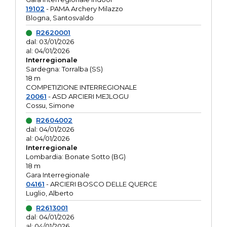
19102
- PAMA Archery Milazzo
Blogna, Santosvaldo
R2620001
dal: 03/01/2026
al: 04/01/2026
Interregionale
Sardegna: Torralba (SS)
18 m
COMPETIZIONE INTERREGIONALE
20061
- ASD ARCIERI MEJLOGU
Cossu, Simone
R2604002
dal: 04/01/2026
al: 04/01/2026
Interregionale
Lombardia: Bonate Sotto (BG)
18 m
Gara Interregionale
04161
- ARCIERI BOSCO DELLE QUERCE
Luglio, Alberto
R2613001
dal: 04/01/2026
al: 04/01/2026