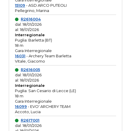
Gara interregionale
15109
- ASD ARCO PUTEOLI
Pellegrino, Marina
R2616004
dal: 18/01/2026
al: 18/01/2026
Interregionale
Puglia: Barletta (BT)
18 m
Gara Interregionale
16031
- Archery Team Barletta
Vitale, Giacomo
R2616005
dal: 18/01/2026
al: 18/01/2026
Interregionale
Puglia: San Cesario di Lecce (LE)
18 m
Gara Interregionale
16099
- EVO' ARCHERY TEAM
Accoto, Lucia
R2617001
dal: 18/01/2026
al: 18/01/2026