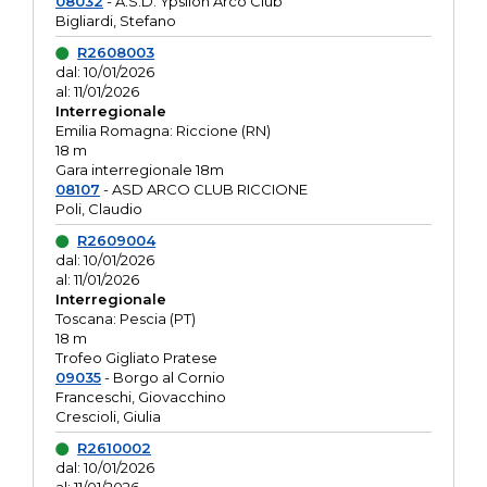
08032
- A.S.D. Ypsilon Arco Club
Bigliardi, Stefano
R2608003
dal: 10/01/2026
al: 11/01/2026
Interregionale
Emilia Romagna: Riccione (RN)
18 m
Gara interregionale 18m
08107
- ASD ARCO CLUB RICCIONE
Poli, Claudio
R2609004
dal: 10/01/2026
al: 11/01/2026
Interregionale
Toscana: Pescia (PT)
18 m
Trofeo Gigliato Pratese
09035
- Borgo al Cornio
Franceschi, Giovacchino
Crescioli, Giulia
R2610002
dal: 10/01/2026