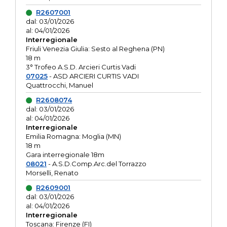
R2607001
dal: 03/01/2026
al: 04/01/2026
Interregionale
Friuli Venezia Giulia: Sesto al Reghena (PN)
18 m
3° Trofeo A.S.D. Arcieri Curtis Vadi
07025
- ASD ARCIERI CURTIS VADI
Quattrocchi, Manuel
R2608074
dal: 03/01/2026
al: 04/01/2026
Interregionale
Emilia Romagna: Moglia (MN)
18 m
Gara interregionale 18m
08021
- A.S.D.Comp.Arc.del Torrazzo
Morselli, Renato
R2609001
dal: 03/01/2026
al: 04/01/2026
Interregionale
Toscana: Firenze (FI)