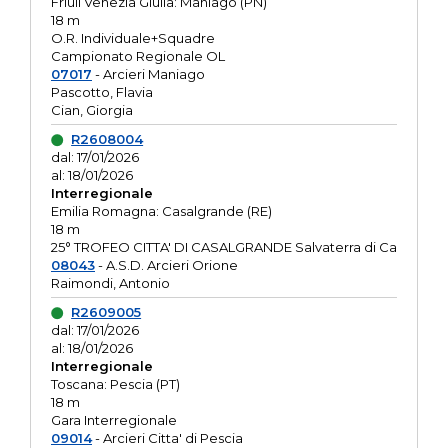
Friuli Venezia Giulia: Maniago (PN)
18 m
O.R. Individuale+Squadre
Campionato Regionale OL
07017
- Arcieri Maniago
Pascotto, Flavia
Cian, Giorgia
R2608004
dal: 17/01/2026
al: 18/01/2026
Interregionale
Emilia Romagna: Casalgrande (RE)
18 m
25° TROFEO CITTA' DI CASALGRANDE Salvaterra di Ca
08043
- A.S.D. Arcieri Orione
Raimondi, Antonio
R2609005
dal: 17/01/2026
al: 18/01/2026
Interregionale
Toscana: Pescia (PT)
18 m
Gara Interregionale
09014
- Arcieri Citta' di Pescia