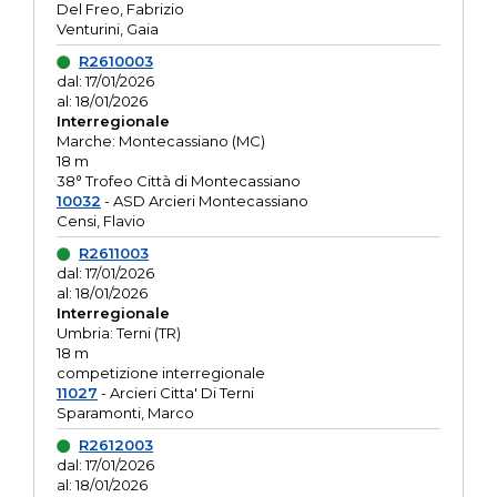
Del Freo, Fabrizio
Venturini, Gaia
R2610003
dal: 17/01/2026
al: 18/01/2026
Interregionale
Marche: Montecassiano (MC)
18 m
38° Trofeo Città di Montecassiano
10032
- ASD Arcieri Montecassiano
Censi, Flavio
R2611003
dal: 17/01/2026
al: 18/01/2026
Interregionale
Umbria: Terni (TR)
18 m
competizione interregionale
11027
- Arcieri Citta' Di Terni
Sparamonti, Marco
R2612003
dal: 17/01/2026
al: 18/01/2026