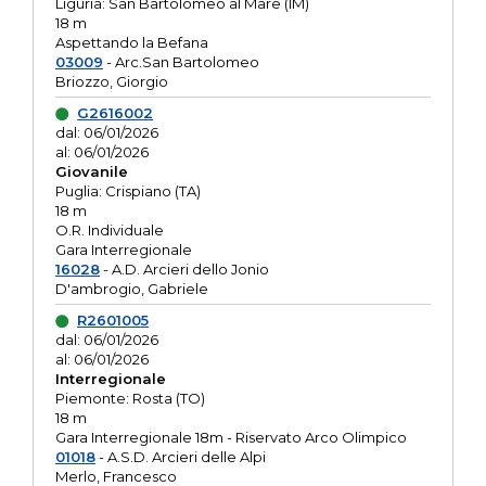
Liguria: San Bartolomeo al Mare (IM)
18 m
Aspettando la Befana
03009
- Arc.San Bartolomeo
Briozzo, Giorgio
G2616002
dal: 06/01/2026
al: 06/01/2026
Giovanile
Puglia: Crispiano (TA)
18 m
O.R. Individuale
Gara Interregionale
16028
- A.D. Arcieri dello Jonio
D'ambrogio, Gabriele
R2601005
dal: 06/01/2026
al: 06/01/2026
Interregionale
Piemonte: Rosta (TO)
18 m
Gara Interregionale 18m - Riservato Arco Olimpico
01018
- A.S.D. Arcieri delle Alpi
Merlo, Francesco