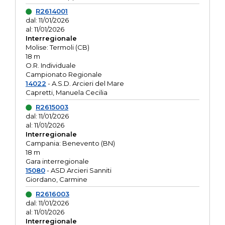
R2614001
dal: 11/01/2026
al: 11/01/2026
Interregionale
Molise: Termoli (CB)
18 m
O.R. Individuale
Campionato Regionale
14022
- A.S.D. Arcieri del Mare
Capretti, Manuela Cecilia
R2615003
dal: 11/01/2026
al: 11/01/2026
Interregionale
Campania: Benevento (BN)
18 m
Gara interregionale
15080
- ASD Arcieri Sanniti
Giordano, Carmine
R2616003
dal: 11/01/2026
al: 11/01/2026
Interregionale