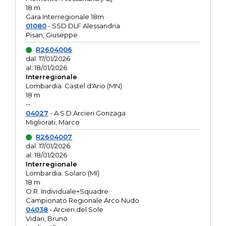
18 m
Gara Interregionale 18m
01080
- SSD DLF Alessandria
Pisan, Giuseppe
R2604006
dal: 17/01/2026
al: 18/01/2026
Interregionale
Lombardia: Castel d'Ario (MN)
18 m
--
04027
- A.S.D.Arcieri Gonzaga
Migliorati, Marco
R2604007
dal: 17/01/2026
al: 18/01/2026
Interregionale
Lombardia: Solaro (MI)
18 m
O.R. Individuale+Squadre
Campionato Regionale Arco Nudo
04038
- Arcieri del Sole
Vidari, Bruno