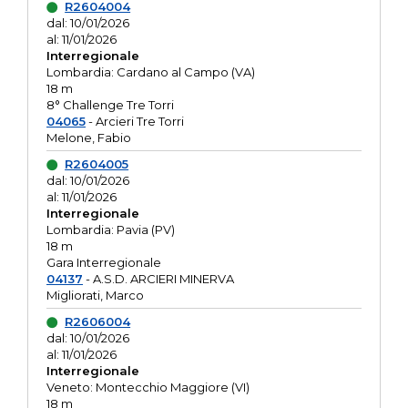
R2604004
dal: 10/01/2026
al: 11/01/2026
Interregionale
Lombardia: Cardano al Campo (VA)
18 m
8° Challenge Tre Torri
04065
- Arcieri Tre Torri
Melone, Fabio
R2604005
dal: 10/01/2026
al: 11/01/2026
Interregionale
Lombardia: Pavia (PV)
18 m
Gara Interregionale
04137
- A.S.D. ARCIERI MINERVA
Migliorati, Marco
R2606004
dal: 10/01/2026
al: 11/01/2026
Interregionale
Veneto: Montecchio Maggiore (VI)
18 m