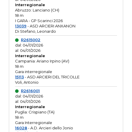
Interregionale
Abruzzo: Lanciano (CH)
18 m
I GARA - GP Scarinci 2026
13039
- ASD ARCIERI ANXANON
Di Stefano, Leonardo
R2615002
dal: 04/01/2026
al: 04/01/2026
Interregionale
Campania: Ariano Irpino (AV)
18 m
Gara interregionale
15113
- ASD ARCIERI DEL TRICOLLE
Voli, Antonio
R2616001
dal: 04/01/2026
al: 04/01/2026
Interregionale
Puglia: Crispiano (TA)
18 m
Gara Interregionale
16028
- A.D. Arcieri dello Jonio