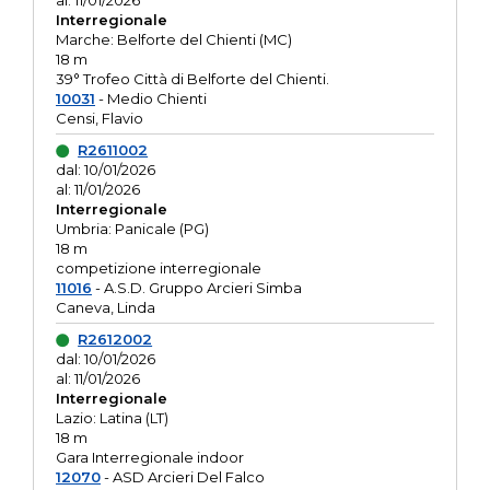
al: 11/01/2026
Interregionale
Marche: Belforte del Chienti (MC)
18 m
39° Trofeo Città di Belforte del Chienti.
10031
- Medio Chienti
Censi, Flavio
R2611002
dal: 10/01/2026
al: 11/01/2026
Interregionale
Umbria: Panicale (PG)
18 m
competizione interregionale
11016
- A.S.D. Gruppo Arcieri Simba
Caneva, Linda
R2612002
dal: 10/01/2026
al: 11/01/2026
Interregionale
Lazio: Latina (LT)
18 m
Gara Interregionale indoor
12070
- ASD Arcieri Del Falco