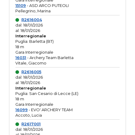
Gara interregionale
15109
- ASD ARCO PUTEOLI
Pellegrino, Marina
R2616004
dal: 18/01/2026
al: 18/01/2026
Interregionale
Puglia: Barletta (BT)
18 m
Gara Interregionale
16031
- Archery Team Barletta
Vitale, Giacomo
R2616005
dal: 18/01/2026
al: 18/01/2026
Interregionale
Puglia: San Cesario di Lecce (LE)
18 m
Gara Interregionale
16099
- EVO' ARCHERY TEAM
Accoto, Lucia
R2617001
dal: 18/01/2026
al: 18/01/2026