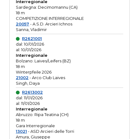
Interregionale
Sardegna: Decimomannu (CA)
18 m
COMPETIZIONE INTERREGIONALE
20057
- A.S.D. Arcieri Ichnos
Sanna, Vladimir
R2621001
dal: 10/01/2026
al: 10/01/2026
Interregionale
Bolzano: Laives/Leifers (BZ)
18 m
Winterpfeile 2026
21002
- Arco Club Laives
Singh, Daya
R2613002
dal: 11/01/2026
al: 11/01/2026
Interregionale
Abruzzo: Ripa Teatina (CH)
18 m
Gara Interregionale
13021
- ASD Arcieri delle Torri
Amura, Giuseppe