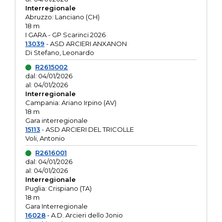
Interregionale
Abruzzo: Lanciano (CH)
18 m
I GARA - GP Scarinci 2026
13039
- ASD ARCIERI ANXANON
Di Stefano, Leonardo
R2615002
dal: 04/01/2026
al: 04/01/2026
Interregionale
Campania: Ariano Irpino (AV)
18 m
Gara interregionale
15113
- ASD ARCIERI DEL TRICOLLE
Voli, Antonio
R2616001
dal: 04/01/2026
al: 04/01/2026
Interregionale
Puglia: Crispiano (TA)
18 m
Gara Interregionale
16028
- A.D. Arcieri dello Jonio