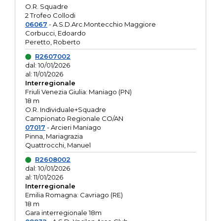
O.R. Squadre
2 Trofeo Collodi
06067
- A.S.D.Arc.Montecchio Maggiore
Corbucci, Edoardo
Peretto, Roberto
R2607002
dal: 10/01/2026
al: 11/01/2026
Interregionale
Friuli Venezia Giulia: Maniago (PN)
18 m
O.R. Individuale+Squadre
Campionato Regionale CO/AN
07017
- Arcieri Maniago
Pinna, Mariagrazia
Quattrocchi, Manuel
R2608002
dal: 10/01/2026
al: 11/01/2026
Interregionale
Emilia Romagna: Cavriago (RE)
18 m
Gara interregionale 18m