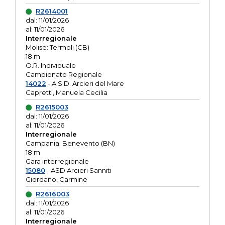
R2614001
dal: 11/01/2026
al: 11/01/2026
Interregionale
Molise: Termoli (CB)
18 m
O.R. Individuale
Campionato Regionale
14022
- A.S.D. Arcieri del Mare
Capretti, Manuela Cecilia
R2615003
dal: 11/01/2026
al: 11/01/2026
Interregionale
Campania: Benevento (BN)
18 m
Gara interregionale
15080
- ASD Arcieri Sanniti
Giordano, Carmine
R2616003
dal: 11/01/2026
al: 11/01/2026
Interregionale