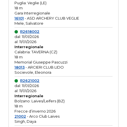
Puglia: Veglie (LE)
18 m
Gara Interregionale
16101
- ASD ARCHERY CLUB VEGLIE
Mele, Salvatore
R2618002
dal: 11/01/2026
al: 11/01/2026
Interregionale
Calabria: TAVERNA (CZ)
18 m
Memorial Giuseppe Pascuzzi
18013
- ARCIERI CLUB LIDO
Socievole, Eleonora
R2621002
dal: 11/01/2026
al: 11/01/2026
Interregionale
Bolzano: Laives/Leifers (BZ)
18 m
Frecce d’inverno 2026
21002
- Arco Club Laives
Singh, Daya