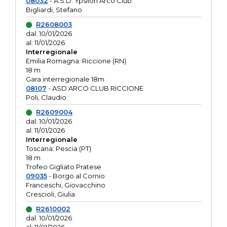
08032
- A.S.D. Ypsilon Arco Club
Bigliardi, Stefano
R2608003
dal: 10/01/2026
al: 11/01/2026
Interregionale
Emilia Romagna: Riccione (RN)
18 m
Gara interregionale 18m
08107
- ASD ARCO CLUB RICCIONE
Poli, Claudio
R2609004
dal: 10/01/2026
al: 11/01/2026
Interregionale
Toscana: Pescia (PT)
18 m
Trofeo Gigliato Pratese
09035
- Borgo al Cornio
Franceschi, Giovacchino
Crescioli, Giulia
R2610002
dal: 10/01/2026