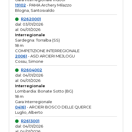
19102
- PAMA Archery Milazzo
Blogna, Santosvaldo
R2620001
dal: 03/01/2026
al: 04/01/2026
Interregionale
Sardegna: Torralba (SS)
18 m
COMPETIZIONE INTERREGIONALE
20061
- ASD ARCIERI MEJLOGU
Cossu, Simone
R2604002
dal: 04/01/2026
al: 04/01/2026
Interregionale
Lombardia: Bonate Sotto (BG)
18 m
Gara Interregionale
04161
- ARCIERI BOSCO DELLE QUERCE
Luglio, Alberto
R2613001
dal: 04/01/2026
al: 04/01/2026