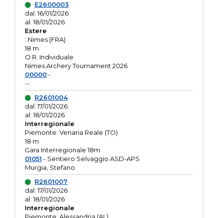
E2600003
dal: 16/01/2026
al: 18/01/2026
Estere
: Nimes (FRA)
18 m
O.R. Individuale
Nimes Archery Tournament 2026
00000
-
--
R2601004
dal: 17/01/2026
al: 18/01/2026
Interregionale
Piemonte: Venaria Reale (TO)
18 m
Gara Interregionale 18m
01051
- Sentiero Selvaggio ASD-APS
Murgia, Stefano
R2601007
dal: 17/01/2026
al: 18/01/2026
Interregionale
Piemonte: Alessandria (AL)