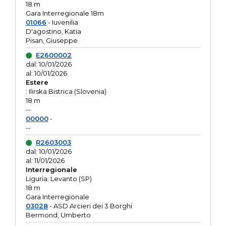
18 m
Gara Interregionale 18m
01066
- Iuvenilia
D'agostino, Katia
Pisan, Giuseppe
E2600002
dal: 10/01/2026
al: 10/01/2026
Estere
: Ilirska Bistrica (Slovenia)
18 m
--
00000
-
--
R2603003
dal: 10/01/2026
al: 11/01/2026
Interregionale
Liguria: Levanto (SP)
18 m
Gara Interregionale
03028
- ASD Arcieri dei 3 Borghi
Bermond, Umberto