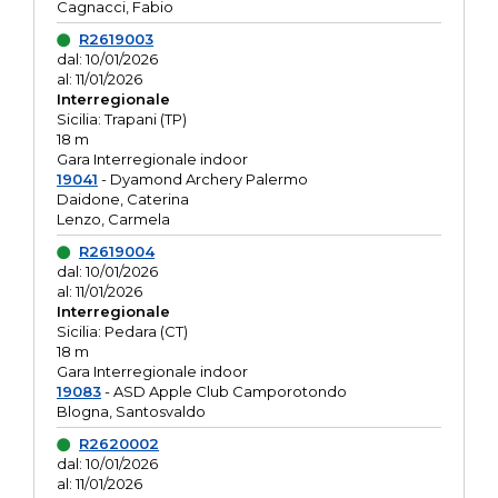
Cagnacci, Fabio
R2619003
dal: 10/01/2026
al: 11/01/2026
Interregionale
Sicilia: Trapani (TP)
18 m
Gara Interregionale indoor
19041
- Dyamond Archery Palermo
Daidone, Caterina
Lenzo, Carmela
R2619004
dal: 10/01/2026
al: 11/01/2026
Interregionale
Sicilia: Pedara (CT)
18 m
Gara Interregionale indoor
19083
- ASD Apple Club Camporotondo
Blogna, Santosvaldo
R2620002
dal: 10/01/2026
al: 11/01/2026