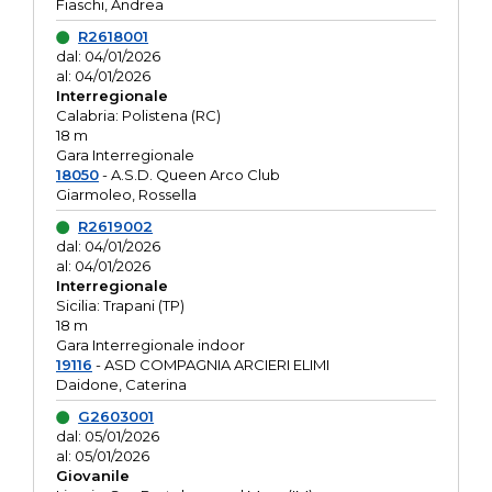
Fiaschi, Andrea
R2618001
dal: 04/01/2026
al: 04/01/2026
Interregionale
Calabria: Polistena (RC)
18 m
Gara Interregionale
18050
- A.S.D. Queen Arco Club
Giarmoleo, Rossella
R2619002
dal: 04/01/2026
al: 04/01/2026
Interregionale
Sicilia: Trapani (TP)
18 m
Gara Interregionale indoor
19116
- ASD COMPAGNIA ARCIERI ELIMI
Daidone, Caterina
G2603001
dal: 05/01/2026
al: 05/01/2026
Giovanile