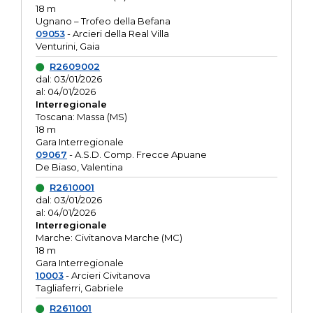
18 m
Ugnano – Trofeo della Befana
09053
- Arcieri della Real Villa
Venturini, Gaia
R2609002
dal: 03/01/2026
al: 04/01/2026
Interregionale
Toscana: Massa (MS)
18 m
Gara Interregionale
09067
- A.S.D. Comp. Frecce Apuane
De Biaso, Valentina
R2610001
dal: 03/01/2026
al: 04/01/2026
Interregionale
Marche: Civitanova Marche (MC)
18 m
Gara Interregionale
10003
- Arcieri Civitanova
Tagliaferri, Gabriele
R2611001