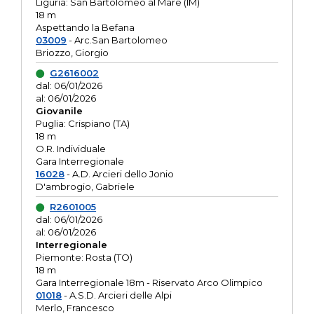
Liguria: San Bartolomeo al Mare (IM)
18 m
Aspettando la Befana
03009
- Arc.San Bartolomeo
Briozzo, Giorgio
G2616002
dal: 06/01/2026
al: 06/01/2026
Giovanile
Puglia: Crispiano (TA)
18 m
O.R. Individuale
Gara Interregionale
16028
- A.D. Arcieri dello Jonio
D'ambrogio, Gabriele
R2601005
dal: 06/01/2026
al: 06/01/2026
Interregionale
Piemonte: Rosta (TO)
18 m
Gara Interregionale 18m - Riservato Arco Olimpico
01018
- A.S.D. Arcieri delle Alpi
Merlo, Francesco