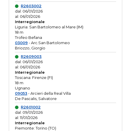
R2603002
dal: 06/01/2026
al: 06/01/2026
Interregionale
Liguria: San Bartolomeo al Mare (IM)
18 m
Trofeo Befana
03009
- Arc.San Bartolomeo
Briozzo, Giorgio
R2609003
dal: 06/01/2026
al: 06/01/2026
Interregionale
Toscana: Firenze (FI)
18 m
Ugnano
09053
- Arcieri della Real Villa
De Pascalis, Salvatore
R2601002
dal: 09/01/2026
al: 11/01/2026
Interregionale
Piemonte: Torino (TO)