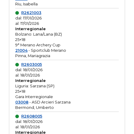
Riu, Isabella
R2621003
dal: 17/01/2026
al: 17/01/2026
Interregionale
Bolzano: Lana/Lana (BZ)
25+18
9° Merano Archery Cup
21004
- Sportclub Merano
Pinna, Mariagrazia
R2603005
dal: 18/01/2026
al: 18/01/2026
Interregionale
Liguria: Sarzana (SP)
25+18
Gara Interregionale
03008
- ASD Arcieri Sarzana
Bermond, Umberto
R2608005
dal: 18/01/2026
al: 18/01/2026
Interregionale