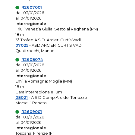
R2607001
dal: 03/01/2026
al: 04/01/2026
Interregionale
Friuli Venezia Giulia: Sesto al Reghena (PN)
18 m
3° Trofeo A.S.D. Arcieri Curtis Vadi
07025
- ASD ARCIERI CURTIS VADI
Quattrocchi, Manuel
R2608074
dal: 03/01/2026
al: 04/01/2026
Interregionale
Emilia Romagna: Moglia (MN)
18 m
Gara interregionale 18m
08021
- A.S.D.Comp.Arc.del Torrazzo
Morselli, Renato
R2609001
dal: 03/01/2026
al: 04/01/2026
Interregionale
Toscana: Firenze (FI)