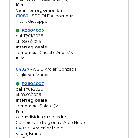
18 m
Gara Interregionale 18m
01080
- SSD DLF Alessandria
Pisan, Giuseppe
R2604006
dal: 17/01/2026
al: 18/01/2026
Interregionale
Lombardia: Castel d'Ario (MN)
18 m
--
04027
- A.S.D.Arcieri Gonzaga
Migliorati, Marco
R2604007
dal: 17/01/2026
al: 18/01/2026
Interregionale
Lombardia: Solaro (MI)
18 m
O.R. Individuale+Squadre
Campionato Regionale Arco Nudo
04038
- Arcieri del Sole
Vidari, Bruno