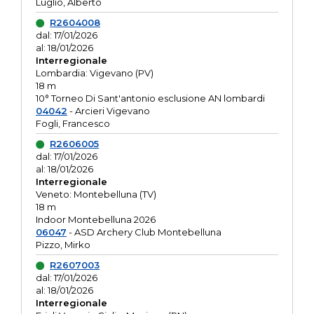
Luglio, Alberto
R2604008
dal: 17/01/2026
al: 18/01/2026
Interregionale
Lombardia: Vigevano (PV)
18 m
10° Torneo Di Sant'antonio esclusione AN lombardi
04042
- Arcieri Vigevano
Fogli, Francesco
R2606005
dal: 17/01/2026
al: 18/01/2026
Interregionale
Veneto: Montebelluna (TV)
18 m
Indoor Montebelluna 2026
06047
- ASD Archery Club Montebelluna
Pizzo, Mirko
R2607003
dal: 17/01/2026
al: 18/01/2026
Interregionale