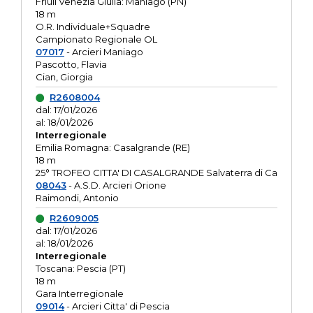
Friuli Venezia Giulia: Maniago (PN)
18 m
O.R. Individuale+Squadre
Campionato Regionale OL
07017
- Arcieri Maniago
Pascotto, Flavia
Cian, Giorgia
R2608004
dal: 17/01/2026
al: 18/01/2026
Interregionale
Emilia Romagna: Casalgrande (RE)
18 m
25° TROFEO CITTA' DI CASALGRANDE Salvaterra di Ca
08043
- A.S.D. Arcieri Orione
Raimondi, Antonio
R2609005
dal: 17/01/2026
al: 18/01/2026
Interregionale
Toscana: Pescia (PT)
18 m
Gara Interregionale
09014
- Arcieri Citta' di Pescia