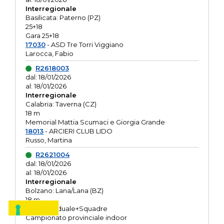
Interregionale
Basilicata: Paterno (PZ)
25+18
Gara 25+18
17030
- ASD Tre Torri Viggiano
Larocca, Fabio
R2618003
dal: 18/01/2026
al: 18/01/2026
Interregionale
Calabria: Taverna (CZ)
18 m
Memorial Mattia Scumaci e Giorgia Grande
18013
- ARCIERI CLUB LIDO
Russo, Martina
R2621004
dal: 18/01/2026
al: 18/01/2026
Interregionale
Bolzano: Lana/Lana (BZ)
18 m
O.R. Individuale+Squadre
Campionato provinciale indoor