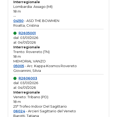
Interregionale
Lombardia: Assago (MI)
18 m
--
04150
- ASD THE BOWMEN
Roatta, Cristina
R2605001
dal: 03/01/2026
al: 04/01/2026
Interregionale
Trento: Rovereto (TN)
18 m
MEMORIAL VANZO
05005
- Arc. Kappa Kosmos Rovereto
Giovannini, Silvia
R2606003
dal: 03/01/2026
al: 04/01/2026
Interregionale
Veneto: Tribano (PD)
18 m
25° Trofeo Indoor Del Sagittario
06024
- Arcieri Sagittario del Veneto
Barotti, Tatiana