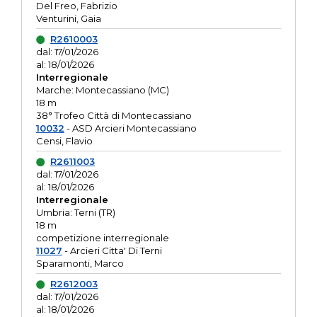
Del Freo, Fabrizio
Venturini, Gaia
R2610003
dal: 17/01/2026
al: 18/01/2026
Interregionale
Marche: Montecassiano (MC)
18 m
38° Trofeo Città di Montecassiano
10032
- ASD Arcieri Montecassiano
Censi, Flavio
R2611003
dal: 17/01/2026
al: 18/01/2026
Interregionale
Umbria: Terni (TR)
18 m
competizione interregionale
11027
- Arcieri Citta' Di Terni
Sparamonti, Marco
R2612003
dal: 17/01/2026
al: 18/01/2026