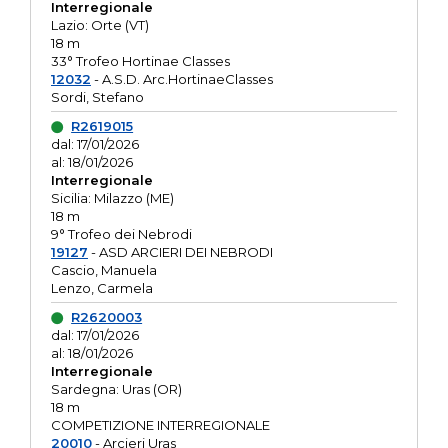
Interregionale
Lazio: Orte (VT)
18 m
33° Trofeo Hortinae Classes
12032
- A.S.D. Arc.HortinaeClasses
Sordi, Stefano
R2619015
dal: 17/01/2026
al: 18/01/2026
Interregionale
Sicilia: Milazzo (ME)
18 m
9° Trofeo dei Nebrodi
19127
- ASD ARCIERI DEI NEBRODI
Cascio, Manuela
Lenzo, Carmela
R2620003
dal: 17/01/2026
al: 18/01/2026
Interregionale
Sardegna: Uras (OR)
18 m
COMPETIZIONE INTERREGIONALE
20010
- Arcieri Uras