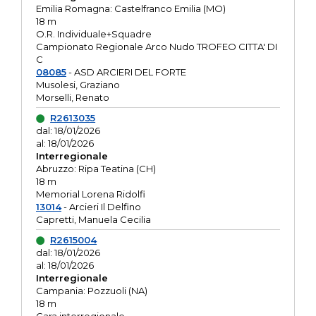
Emilia Romagna: Castelfranco Emilia (MO)
18 m
O.R. Individuale+Squadre
Campionato Regionale Arco Nudo TROFEO CITTA' DI
C
08085
- ASD ARCIERI DEL FORTE
Musolesi, Graziano
Morselli, Renato
R2613035
dal: 18/01/2026
al: 18/01/2026
Interregionale
Abruzzo: Ripa Teatina (CH)
18 m
Memorial Lorena Ridolfi
13014
- Arcieri Il Delfino
Capretti, Manuela Cecilia
R2615004
dal: 18/01/2026
al: 18/01/2026
Interregionale
Campania: Pozzuoli (NA)
18 m