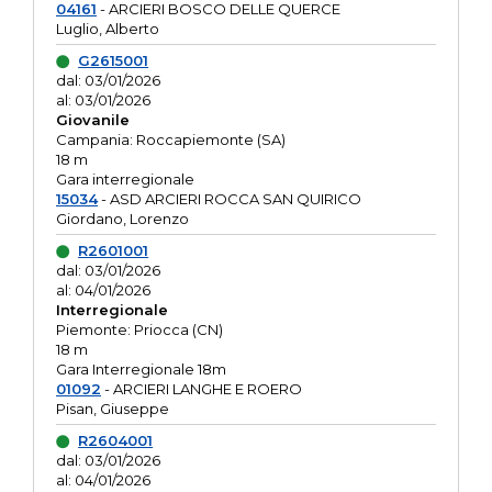
04161
- ARCIERI BOSCO DELLE QUERCE
Luglio, Alberto
G2615001
dal: 03/01/2026
al: 03/01/2026
Giovanile
Campania: Roccapiemonte (SA)
18 m
Gara interregionale
15034
- ASD ARCIERI ROCCA SAN QUIRICO
Giordano, Lorenzo
R2601001
dal: 03/01/2026
al: 04/01/2026
Interregionale
Piemonte: Priocca (CN)
18 m
Gara Interregionale 18m
01092
- ARCIERI LANGHE E ROERO
Pisan, Giuseppe
R2604001
dal: 03/01/2026
al: 04/01/2026