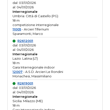
dal: 03/01/2026
al: 04/01/2026
Interregionale
Umbria: Città di Castello (PG)
18 m
competizione interregionale
11005
- Arcieri Tifernum
Sparamonti, Marco
R2612001
dal: 03/01/2026
al: 04/01/2026
Interregionale
Lazio: Latina (LT)
18 m
Gara Interregionale indoor
12007
- A.S.D. Arcieri Le Rondini
Monachesi, Massimiliano
R2619001
dal: 03/01/2026
al: 04/01/2026
Interregionale
Sicilia: Milazzo (ME)
18 m
Gara Interregionale indoor