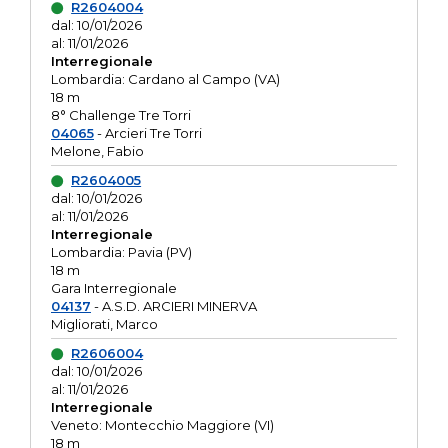
R2604004
dal: 10/01/2026
al: 11/01/2026
Interregionale
Lombardia: Cardano al Campo (VA)
18 m
8° Challenge Tre Torri
04065
- Arcieri Tre Torri
Melone, Fabio
R2604005
dal: 10/01/2026
al: 11/01/2026
Interregionale
Lombardia: Pavia (PV)
18 m
Gara Interregionale
04137
- A.S.D. ARCIERI MINERVA
Migliorati, Marco
R2606004
dal: 10/01/2026
al: 11/01/2026
Interregionale
Veneto: Montecchio Maggiore (VI)
18 m