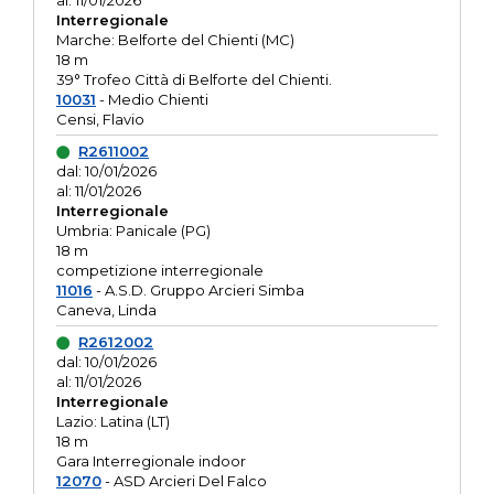
al: 11/01/2026
Interregionale
Marche: Belforte del Chienti (MC)
18 m
39° Trofeo Città di Belforte del Chienti.
10031
- Medio Chienti
Censi, Flavio
R2611002
dal: 10/01/2026
al: 11/01/2026
Interregionale
Umbria: Panicale (PG)
18 m
competizione interregionale
11016
- A.S.D. Gruppo Arcieri Simba
Caneva, Linda
R2612002
dal: 10/01/2026
al: 11/01/2026
Interregionale
Lazio: Latina (LT)
18 m
Gara Interregionale indoor
12070
- ASD Arcieri Del Falco