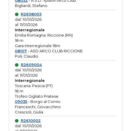
08032
- A.S.D. Ypsilon Arco Club
Bigliardi, Stefano
R2608003
dal: 10/01/2026
al: 11/01/2026
Interregionale
Emilia Romagna: Riccione (RN)
18 m
Gara interregionale 18m
08107
- ASD ARCO CLUB RICCIONE
Poli, Claudio
R2609004
dal: 10/01/2026
al: 11/01/2026
Interregionale
Toscana: Pescia (PT)
18 m
Trofeo Gigliato Pratese
09035
- Borgo al Cornio
Franceschi, Giovacchino
Crescioli, Giulia
R2610002
dal: 10/01/2026