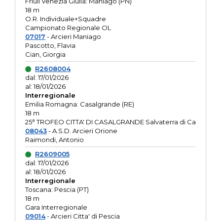
Friuli Venezia Giulia: Maniago (PN)
18 m
O.R. Individuale+Squadre
Campionato Regionale OL
07017
- Arcieri Maniago
Pascotto, Flavia
Cian, Giorgia
R2608004
dal: 17/01/2026
al: 18/01/2026
Interregionale
Emilia Romagna: Casalgrande (RE)
18 m
25° TROFEO CITTA' DI CASALGRANDE Salvaterra di Ca
08043
- A.S.D. Arcieri Orione
Raimondi, Antonio
R2609005
dal: 17/01/2026
al: 18/01/2026
Interregionale
Toscana: Pescia (PT)
18 m
Gara Interregionale
09014
- Arcieri Citta' di Pescia