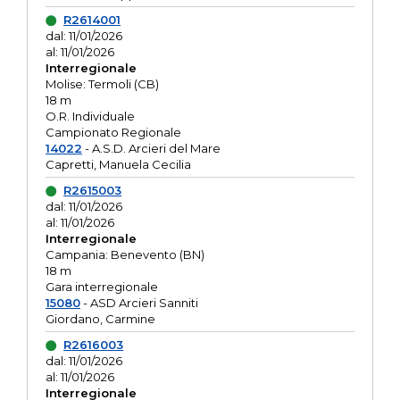
R2614001
dal: 11/01/2026
al: 11/01/2026
Interregionale
Molise: Termoli (CB)
18 m
O.R. Individuale
Campionato Regionale
14022
- A.S.D. Arcieri del Mare
Capretti, Manuela Cecilia
R2615003
dal: 11/01/2026
al: 11/01/2026
Interregionale
Campania: Benevento (BN)
18 m
Gara interregionale
15080
- ASD Arcieri Sanniti
Giordano, Carmine
R2616003
dal: 11/01/2026
al: 11/01/2026
Interregionale