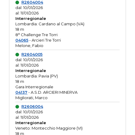
R2604004
dal: 10/01/2026
al: 11/01/2026
Interregionale
Lombardia: Cardano al Campo (VA)
18 m
8° Challenge Tre Torri
04065
- Arcieri Tre Torri
Melone, Fabio
R2604005
dal: 10/01/2026
al: 11/01/2026
Interregionale
Lombardia: Pavia (PV)
18 m
Gara Interregionale
04137
- A.S.D. ARCIERI MINERVA
Migliorati, Marco
R2606004
dal: 10/01/2026
al: 11/01/2026
Interregionale
Veneto: Montecchio Maggiore (VI)
18 m