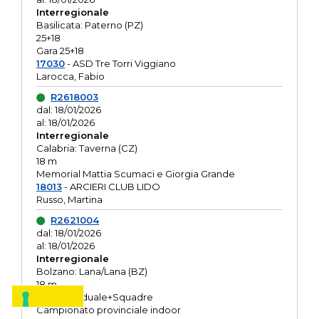
Interregionale
Basilicata: Paterno (PZ)
25+18
Gara 25+18
17030
- ASD Tre Torri Viggiano
Larocca, Fabio
R2618003
dal: 18/01/2026
al: 18/01/2026
Interregionale
Calabria: Taverna (CZ)
18 m
Memorial Mattia Scumaci e Giorgia Grande
18013
- ARCIERI CLUB LIDO
Russo, Martina
R2621004
dal: 18/01/2026
al: 18/01/2026
Interregionale
Bolzano: Lana/Lana (BZ)
18 m
O.R. Individuale+Squadre
Campionato provinciale indoor