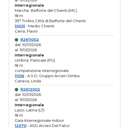
al: 11/01/2026
Interregionale
Marche: Belforte del Chienti (MC)
18 m
39° Trofeo Città di Belforte del Chienti.
10031
- Medio Chienti
Censi, Flavio
R2611002
dal: 10/01/2026
al: 11/01/2026
Interregionale
Umbria: Panicale (PG)
18 m
competizione interregionale
11016
- A.S.D. Gruppo Arcieri Simba
Caneva, Linda
R2612002
dal: 10/01/2026
al: 11/01/2026
Interregionale
Lazio: Latina (LT)
18 m
Gara Interregionale indoor
12070
- ASD Arcieri Del Falco