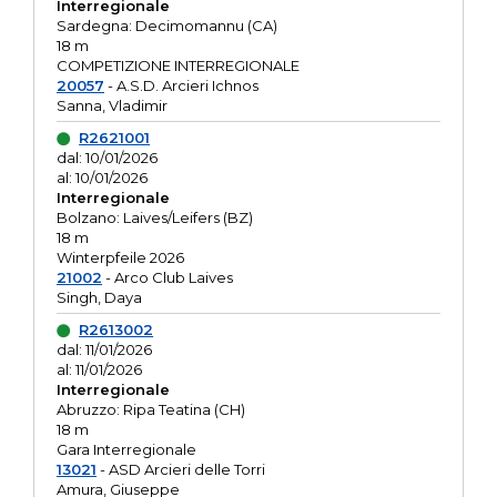
Interregionale
Sardegna: Decimomannu (CA)
18 m
COMPETIZIONE INTERREGIONALE
20057
- A.S.D. Arcieri Ichnos
Sanna, Vladimir
R2621001
dal: 10/01/2026
al: 10/01/2026
Interregionale
Bolzano: Laives/Leifers (BZ)
18 m
Winterpfeile 2026
21002
- Arco Club Laives
Singh, Daya
R2613002
dal: 11/01/2026
al: 11/01/2026
Interregionale
Abruzzo: Ripa Teatina (CH)
18 m
Gara Interregionale
13021
- ASD Arcieri delle Torri
Amura, Giuseppe