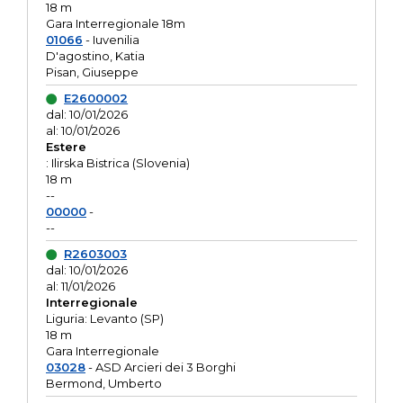
18 m
Gara Interregionale 18m
01066
- Iuvenilia
D'agostino, Katia
Pisan, Giuseppe
E2600002
dal: 10/01/2026
al: 10/01/2026
Estere
: Ilirska Bistrica (Slovenia)
18 m
--
00000
-
--
R2603003
dal: 10/01/2026
al: 11/01/2026
Interregionale
Liguria: Levanto (SP)
18 m
Gara Interregionale
03028
- ASD Arcieri dei 3 Borghi
Bermond, Umberto