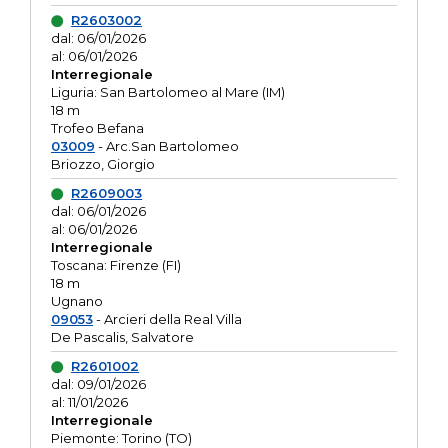
R2603002
dal: 06/01/2026
al: 06/01/2026
Interregionale
Liguria: San Bartolomeo al Mare (IM)
18 m
Trofeo Befana
03009
- Arc.San Bartolomeo
Briozzo, Giorgio
R2609003
dal: 06/01/2026
al: 06/01/2026
Interregionale
Toscana: Firenze (FI)
18 m
Ugnano
09053
- Arcieri della Real Villa
De Pascalis, Salvatore
R2601002
dal: 09/01/2026
al: 11/01/2026
Interregionale
Piemonte: Torino (TO)