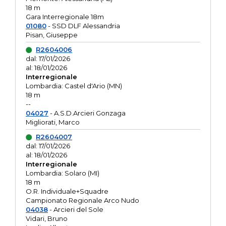
18 m
Gara Interregionale 18m
01080
- SSD DLF Alessandria
Pisan, Giuseppe
R2604006
dal: 17/01/2026
al: 18/01/2026
Interregionale
Lombardia: Castel d'Ario (MN)
18 m
--
04027
- A.S.D.Arcieri Gonzaga
Migliorati, Marco
R2604007
dal: 17/01/2026
al: 18/01/2026
Interregionale
Lombardia: Solaro (MI)
18 m
O.R. Individuale+Squadre
Campionato Regionale Arco Nudo
04038
- Arcieri del Sole
Vidari, Bruno