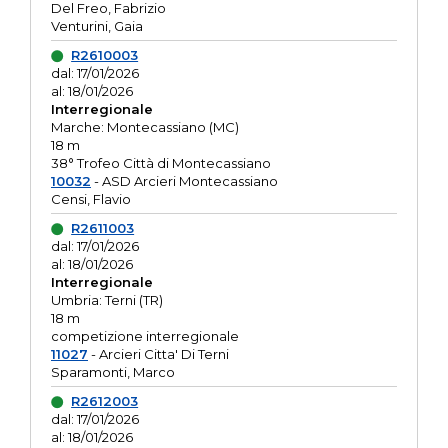
Del Freo, Fabrizio
Venturini, Gaia
R2610003
dal: 17/01/2026
al: 18/01/2026
Interregionale
Marche: Montecassiano (MC)
18 m
38° Trofeo Città di Montecassiano
10032
- ASD Arcieri Montecassiano
Censi, Flavio
R2611003
dal: 17/01/2026
al: 18/01/2026
Interregionale
Umbria: Terni (TR)
18 m
competizione interregionale
11027
- Arcieri Citta' Di Terni
Sparamonti, Marco
R2612003
dal: 17/01/2026
al: 18/01/2026