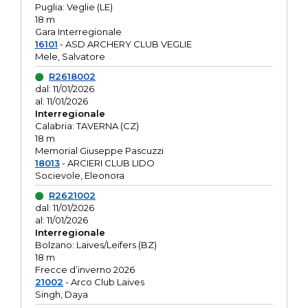
Puglia: Veglie (LE)
18 m
Gara Interregionale
16101
- ASD ARCHERY CLUB VEGLIE
Mele, Salvatore
R2618002
dal: 11/01/2026
al: 11/01/2026
Interregionale
Calabria: TAVERNA (CZ)
18 m
Memorial Giuseppe Pascuzzi
18013
- ARCIERI CLUB LIDO
Socievole, Eleonora
R2621002
dal: 11/01/2026
al: 11/01/2026
Interregionale
Bolzano: Laives/Leifers (BZ)
18 m
Frecce d’inverno 2026
21002
- Arco Club Laives
Singh, Daya