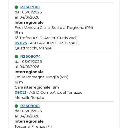
R2607001
dal: 03/01/2026
al: 04/01/2026
Interregionale
Friuli Venezia Giulia: Sesto al Reghena (PN)
18 m
3° Trofeo A.S.D. Arcieri Curtis Vadi
07025
- ASD ARCIERI CURTIS VADI
Quattrocchi, Manuel
R2608074
dal: 03/01/2026
al: 04/01/2026
Interregionale
Emilia Romagna: Moglia (MN)
18 m
Gara interregionale 18m
08021
- A.S.D.Comp.Arc.del Torrazzo
Morselli, Renato
R2609001
dal: 03/01/2026
al: 04/01/2026
Interregionale
Toscana: Firenze (FI)