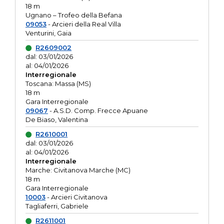
18 m
Ugnano – Trofeo della Befana
09053
- Arcieri della Real Villa
Venturini, Gaia
R2609002
dal: 03/01/2026
al: 04/01/2026
Interregionale
Toscana: Massa (MS)
18 m
Gara Interregionale
09067
- A.S.D. Comp. Frecce Apuane
De Biaso, Valentina
R2610001
dal: 03/01/2026
al: 04/01/2026
Interregionale
Marche: Civitanova Marche (MC)
18 m
Gara Interregionale
10003
- Arcieri Civitanova
Tagliaferri, Gabriele
R2611001