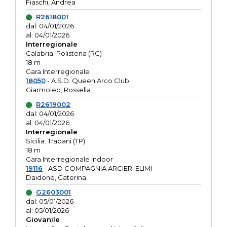
Fiaschi, Andrea
R2618001
dal: 04/01/2026
al: 04/01/2026
Interregionale
Calabria: Polistena (RC)
18 m
Gara Interregionale
18050
- A.S.D. Queen Arco Club
Giarmoleo, Rossella
R2619002
dal: 04/01/2026
al: 04/01/2026
Interregionale
Sicilia: Trapani (TP)
18 m
Gara Interregionale indoor
19116
- ASD COMPAGNIA ARCIERI ELIMI
Daidone, Caterina
G2603001
dal: 05/01/2026
al: 05/01/2026
Giovanile