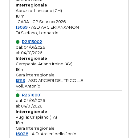
Interregionale
Abruzzo: Lanciano (CH)
18 m
I GARA - GP Scarinci 2026
13039
- ASD ARCIERI ANXANON
Di Stefano, Leonardo
R2615002
dal: 04/01/2026
al: 04/01/2026
Interregionale
Campania: Ariano Irpino (AV)
18 m
Gara interregionale
15113
- ASD ARCIERI DEL TRICOLLE
Voli, Antonio
R2616001
dal: 04/01/2026
al: 04/01/2026
Interregionale
Puglia: Crispiano (TA)
18 m
Gara Interregionale
16028
- A.D. Arcieri dello Jonio