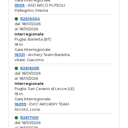
Gara interregionale
15109
- ASD ARCO PUTEOLI
Pellegrino, Marina
R2616004
dal: 18/01/2026
al: 18/01/2026
Interregionale
Puglia: Barletta (BT)
18 m
Gara Interregionale
16031
- Archery Team Barletta
Vitale, Giacomo
R2616005
dal: 18/01/2026
al: 18/01/2026
Interregionale
Puglia: San Cesario di Lecce (LE)
18 m
Gara Interregionale
16099
- EVO' ARCHERY TEAM
Accoto, Lucia
R2617001
dal: 18/01/2026
al: 18/01/2026