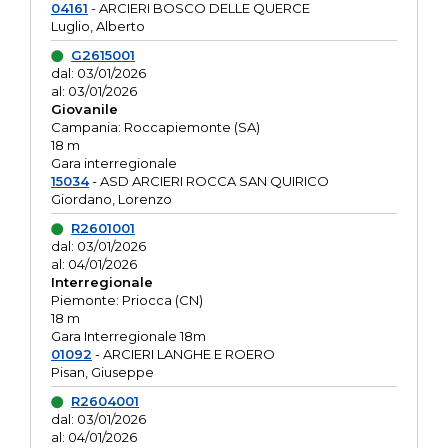
04161
- ARCIERI BOSCO DELLE QUERCE
Luglio, Alberto
G2615001
dal: 03/01/2026
al: 03/01/2026
Giovanile
Campania: Roccapiemonte (SA)
18 m
Gara interregionale
15034
- ASD ARCIERI ROCCA SAN QUIRICO
Giordano, Lorenzo
R2601001
dal: 03/01/2026
al: 04/01/2026
Interregionale
Piemonte: Priocca (CN)
18 m
Gara Interregionale 18m
01092
- ARCIERI LANGHE E ROERO
Pisan, Giuseppe
R2604001
dal: 03/01/2026
al: 04/01/2026