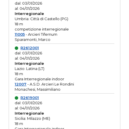
dal: 03/01/2026
al: 04/01/2026
Interregionale
Umbria: Città di Castello (PG)
18 m
competizione interregionale
11005
- Arcieri Tifernum
Sparamonti, Marco
R2612001
dal: 03/01/2026
al: 04/01/2026
Interregionale
Lazio: Latina (LT)
18 m
Gara Interregionale indoor
12007
- A.S.D. Arcieri Le Rondini
Monachesi, Massimiliano
R2619001
dal: 03/01/2026
al: 04/01/2026
Interregionale
Sicilia: Milazzo (ME)
18 m
Gara Interregionale indoor