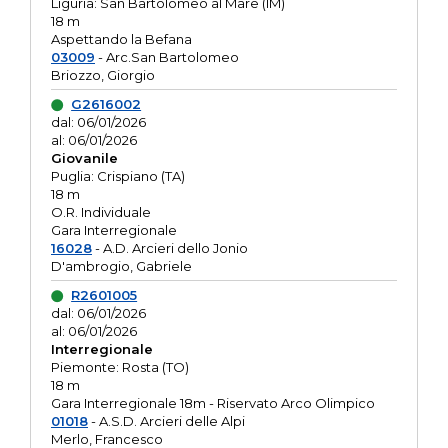
Liguria: San Bartolomeo al Mare (IM)
18 m
Aspettando la Befana
03009
- Arc.San Bartolomeo
Briozzo, Giorgio
G2616002
dal: 06/01/2026
al: 06/01/2026
Giovanile
Puglia: Crispiano (TA)
18 m
O.R. Individuale
Gara Interregionale
16028
- A.D. Arcieri dello Jonio
D'ambrogio, Gabriele
R2601005
dal: 06/01/2026
al: 06/01/2026
Interregionale
Piemonte: Rosta (TO)
18 m
Gara Interregionale 18m - Riservato Arco Olimpico
01018
- A.S.D. Arcieri delle Alpi
Merlo, Francesco