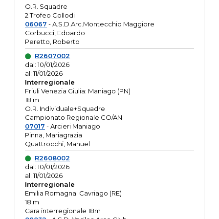
O.R. Squadre
2 Trofeo Collodi
06067
- A.S.D.Arc.Montecchio Maggiore
Corbucci, Edoardo
Peretto, Roberto
R2607002
dal: 10/01/2026
al: 11/01/2026
Interregionale
Friuli Venezia Giulia: Maniago (PN)
18 m
O.R. Individuale+Squadre
Campionato Regionale CO/AN
07017
- Arcieri Maniago
Pinna, Mariagrazia
Quattrocchi, Manuel
R2608002
dal: 10/01/2026
al: 11/01/2026
Interregionale
Emilia Romagna: Cavriago (RE)
18 m
Gara interregionale 18m