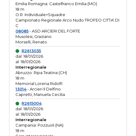
Emilia Romagna: Castelfranco Emilia (MO)
18 m
O.R. Individuale+Squadre
Campionato Regionale Arco Nudo TROFEO CITTA' DI
C
08085
- ASD ARCIERI DEL FORTE
Musolesi, Graziano
Morselli, Renato
R2613035
dal: 18/01/2026
al: 18/01/2026
Interregionale
Abruzzo: Ripa Teatina (CH)
18 m
Memorial Lorena Ridolfi
13014
- Arcieri Il Delfino
Capretti, Manuela Cecilia
R2615004
dal: 18/01/2026
al: 18/01/2026
Interregionale
Campania: Pozzuoli (NA)
18 m