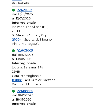
Riu, Isabella
R2621003
dal: 17/01/2026
al: 17/01/2026
Interregionale
Bolzano: Lana/Lana (BZ)
25+18
9° Merano Archery Cup
21004
- Sportclub Merano
Pinna, Mariagrazia
R2603005
dal: 18/01/2026
al: 18/01/2026
Interregionale
Liguria: Sarzana (SP)
25+18
Gara Interregionale
03008
- ASD Arcieri Sarzana
Bermond, Umberto
R2608005
dal: 18/01/2026
al: 18/01/2026
Interregionale