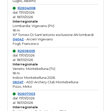
Luglio, Alberto
R2604008
dal: 17/01/2026
al: 18/01/2026
Interregionale
Lombardia: Vigevano (PV)
18 m
10° Torneo Di Sant'antonio esclusione AN lombardi
04042
- Arcieri Vigevano
Fogli, Francesco
R2606005
dal: 17/01/2026
al: 18/01/2026
Interregionale
Veneto: Montebelluna (TV)
18 m
Indoor Montebelluna 2026
06047
- ASD Archery Club Montebelluna
Pizzo, Mirko
R2607003
dal: 17/01/2026
al: 18/01/2026
Interregionale