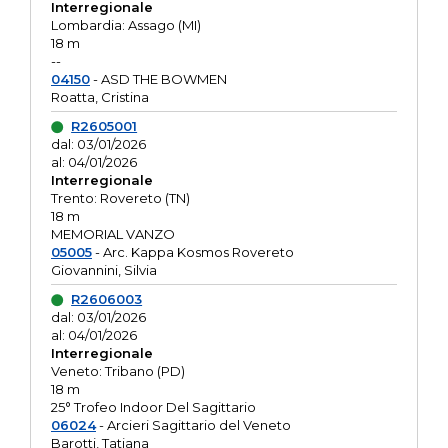
Interregionale
Lombardia: Assago (MI)
18 m
--
04150
- ASD THE BOWMEN
Roatta, Cristina
R2605001
dal: 03/01/2026
al: 04/01/2026
Interregionale
Trento: Rovereto (TN)
18 m
MEMORIAL VANZO
05005
- Arc. Kappa Kosmos Rovereto
Giovannini, Silvia
R2606003
dal: 03/01/2026
al: 04/01/2026
Interregionale
Veneto: Tribano (PD)
18 m
25° Trofeo Indoor Del Sagittario
06024
- Arcieri Sagittario del Veneto
Barotti, Tatiana