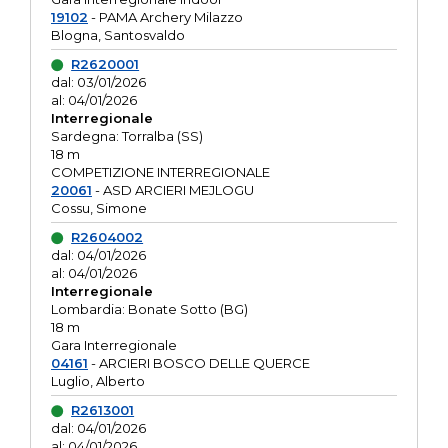
19102
- PAMA Archery Milazzo
Blogna, Santosvaldo
R2620001
dal: 03/01/2026
al: 04/01/2026
Interregionale
Sardegna: Torralba (SS)
18 m
COMPETIZIONE INTERREGIONALE
20061
- ASD ARCIERI MEJLOGU
Cossu, Simone
R2604002
dal: 04/01/2026
al: 04/01/2026
Interregionale
Lombardia: Bonate Sotto (BG)
18 m
Gara Interregionale
04161
- ARCIERI BOSCO DELLE QUERCE
Luglio, Alberto
R2613001
dal: 04/01/2026
al: 04/01/2026