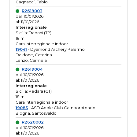
Cagnacci, Fabio
R2619003
dal: 10/01/2026
al: 11/01/2026
Interregionale
Sicilia: Trapani (TP)
18 m
Gara Interregionale indoor
19041
- Dyamond Archery Palermo
Daidone, Caterina
Lenzo, Carmela
R2619004
dal: 10/01/2026
al: 11/01/2026
Interregionale
Sicilia: Pedara (CT)
18 m
Gara Interregionale indoor
19083
- ASD Apple Club Camporotondo
Blogna, Santosvaldo
R2620002
dal: 10/01/2026
al: 11/01/2026