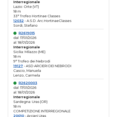
Interregionale
Lazio: Orte (VT)
18 m
33° Trofeo Hortinae Classes
12032
- A.S.D. Arc.HortinaeClasses
Sordi, Stefano
R2619015
dal: 17/01/2026
al: 18/01/2026
Interregionale
Sicilia: Milazzo (ME)
18 m
9° Trofeo dei Nebrodi
19127
- ASD ARCIERI DEI NEBRODI
Cascio, Manuela
Lenzo, Carmela
R2620003
dal: 17/01/2026
al: 18/01/2026
Interregionale
Sardegna: Uras (OR)
18 m
COMPETIZIONE INTERREGIONALE
20010
- Arcieri Uras