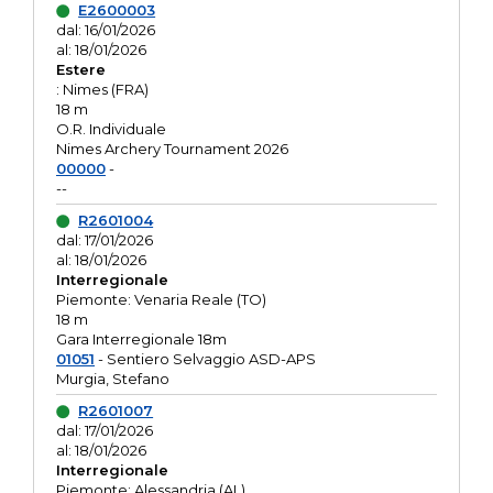
E2600003
dal: 16/01/2026
al: 18/01/2026
Estere
: Nimes (FRA)
18 m
O.R. Individuale
Nimes Archery Tournament 2026
00000
-
--
R2601004
dal: 17/01/2026
al: 18/01/2026
Interregionale
Piemonte: Venaria Reale (TO)
18 m
Gara Interregionale 18m
01051
- Sentiero Selvaggio ASD-APS
Murgia, Stefano
R2601007
dal: 17/01/2026
al: 18/01/2026
Interregionale
Piemonte: Alessandria (AL)