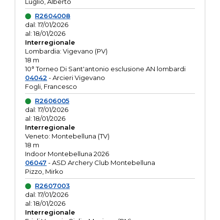
Luglio, Alberto
R2604008
dal: 17/01/2026
al: 18/01/2026
Interregionale
Lombardia: Vigevano (PV)
18 m
10° Torneo Di Sant'antonio esclusione AN lombardi
04042
- Arcieri Vigevano
Fogli, Francesco
R2606005
dal: 17/01/2026
al: 18/01/2026
Interregionale
Veneto: Montebelluna (TV)
18 m
Indoor Montebelluna 2026
06047
- ASD Archery Club Montebelluna
Pizzo, Mirko
R2607003
dal: 17/01/2026
al: 18/01/2026
Interregionale