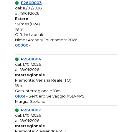
E2600003
dal: 16/01/2026
al: 18/01/2026
Estere
: Nimes (FRA)
18 m
O.R. Individuale
Nimes Archery Tournament 2026
00000
-
--
R2601004
dal: 17/01/2026
al: 18/01/2026
Interregionale
Piemonte: Venaria Reale (TO)
18 m
Gara Interregionale 18m
01051
- Sentiero Selvaggio ASD-APS
Murgia, Stefano
R2601007
dal: 17/01/2026
al: 18/01/2026
Interregionale
Piemonte: Alessandria (AL)