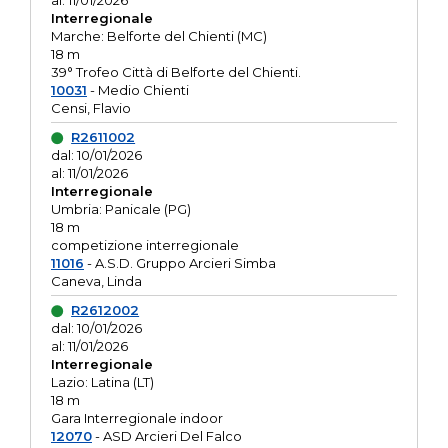
al: 11/01/2026
Interregionale
Marche: Belforte del Chienti (MC)
18 m
39° Trofeo Città di Belforte del Chienti.
10031
- Medio Chienti
Censi, Flavio
R2611002
dal: 10/01/2026
al: 11/01/2026
Interregionale
Umbria: Panicale (PG)
18 m
competizione interregionale
11016
- A.S.D. Gruppo Arcieri Simba
Caneva, Linda
R2612002
dal: 10/01/2026
al: 11/01/2026
Interregionale
Lazio: Latina (LT)
18 m
Gara Interregionale indoor
12070
- ASD Arcieri Del Falco