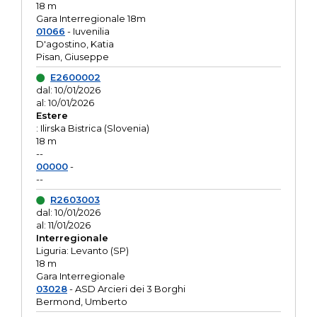
18 m
Gara Interregionale 18m
01066
- Iuvenilia
D'agostino, Katia
Pisan, Giuseppe
E2600002
dal: 10/01/2026
al: 10/01/2026
Estere
: Ilirska Bistrica (Slovenia)
18 m
--
00000
-
--
R2603003
dal: 10/01/2026
al: 11/01/2026
Interregionale
Liguria: Levanto (SP)
18 m
Gara Interregionale
03028
- ASD Arcieri dei 3 Borghi
Bermond, Umberto