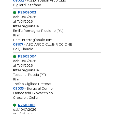
08032
- A.S.D. Ypsilon Arco Club
Bigliardi, Stefano
R2608003
dal: 10/01/2026
al: 11/01/2026
Interregionale
Emilia Romagna: Riccione (RN)
18 m
Gara interregionale 18m
08107
- ASD ARCO CLUB RICCIONE
Poli, Claudio
R2609004
dal: 10/01/2026
al: 11/01/2026
Interregionale
Toscana: Pescia (PT)
18 m
Trofeo Gigliato Pratese
09035
- Borgo al Cornio
Franceschi, Giovacchino
Crescioli, Giulia
R2610002
dal: 10/01/2026