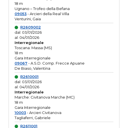
18 m
Ugnano – Trofeo della Befana
09053
- Arcieri della Real Villa
Venturini, Gaia
R2609002
dal: 03/01/2026
al: 04/01/2026
Interregionale
Toscana: Massa (MS)
18 m
Gara Interregionale
09067
- A.S.D. Comp. Frecce Apuane
De Biaso, Valentina
R2610001
dal: 03/01/2026
al: 04/01/2026
Interregionale
Marche: Civitanova Marche (MC)
18 m
Gara Interregionale
10003
- Arcieri Civitanova
Tagliaferri, Gabriele
R2611001