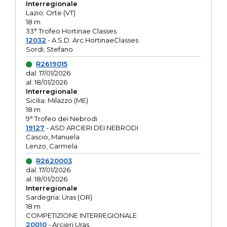
Interregionale
Lazio: Orte (VT)
18 m
33° Trofeo Hortinae Classes
12032
- A.S.D. Arc.HortinaeClasses
Sordi, Stefano
R2619015
dal: 17/01/2026
al: 18/01/2026
Interregionale
Sicilia: Milazzo (ME)
18 m
9° Trofeo dei Nebrodi
19127
- ASD ARCIERI DEI NEBRODI
Cascio, Manuela
Lenzo, Carmela
R2620003
dal: 17/01/2026
al: 18/01/2026
Interregionale
Sardegna: Uras (OR)
18 m
COMPETIZIONE INTERREGIONALE
20010
- Arcieri Uras