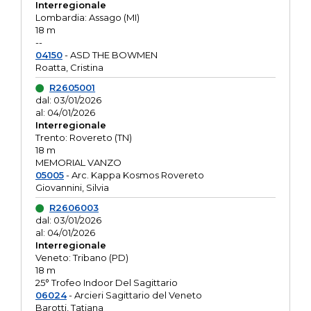
Interregionale
Lombardia: Assago (MI)
18 m
--
04150
- ASD THE BOWMEN
Roatta, Cristina
R2605001
dal: 03/01/2026
al: 04/01/2026
Interregionale
Trento: Rovereto (TN)
18 m
MEMORIAL VANZO
05005
- Arc. Kappa Kosmos Rovereto
Giovannini, Silvia
R2606003
dal: 03/01/2026
al: 04/01/2026
Interregionale
Veneto: Tribano (PD)
18 m
25° Trofeo Indoor Del Sagittario
06024
- Arcieri Sagittario del Veneto
Barotti, Tatiana