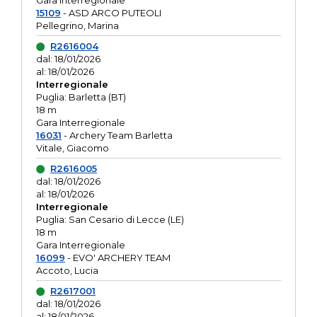
Gara interregionale
15109
- ASD ARCO PUTEOLI
Pellegrino, Marina
R2616004
dal: 18/01/2026
al: 18/01/2026
Interregionale
Puglia: Barletta (BT)
18 m
Gara Interregionale
16031
- Archery Team Barletta
Vitale, Giacomo
R2616005
dal: 18/01/2026
al: 18/01/2026
Interregionale
Puglia: San Cesario di Lecce (LE)
18 m
Gara Interregionale
16099
- EVO' ARCHERY TEAM
Accoto, Lucia
R2617001
dal: 18/01/2026
al: 18/01/2026