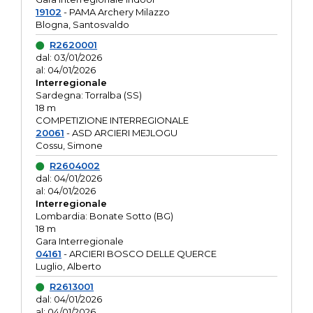
19102
- PAMA Archery Milazzo
Blogna, Santosvaldo
R2620001
dal: 03/01/2026
al: 04/01/2026
Interregionale
Sardegna: Torralba (SS)
18 m
COMPETIZIONE INTERREGIONALE
20061
- ASD ARCIERI MEJLOGU
Cossu, Simone
R2604002
dal: 04/01/2026
al: 04/01/2026
Interregionale
Lombardia: Bonate Sotto (BG)
18 m
Gara Interregionale
04161
- ARCIERI BOSCO DELLE QUERCE
Luglio, Alberto
R2613001
dal: 04/01/2026
al: 04/01/2026