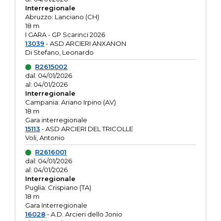
Interregionale
Abruzzo: Lanciano (CH)
18 m
I GARA - GP Scarinci 2026
13039
- ASD ARCIERI ANXANON
Di Stefano, Leonardo
R2615002
dal: 04/01/2026
al: 04/01/2026
Interregionale
Campania: Ariano Irpino (AV)
18 m
Gara interregionale
15113
- ASD ARCIERI DEL TRICOLLE
Voli, Antonio
R2616001
dal: 04/01/2026
al: 04/01/2026
Interregionale
Puglia: Crispiano (TA)
18 m
Gara Interregionale
16028
- A.D. Arcieri dello Jonio