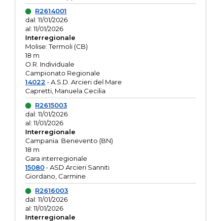
R2614001
dal: 11/01/2026
al: 11/01/2026
Interregionale
Molise: Termoli (CB)
18 m
O.R. Individuale
Campionato Regionale
14022
- A.S.D. Arcieri del Mare
Capretti, Manuela Cecilia
R2615003
dal: 11/01/2026
al: 11/01/2026
Interregionale
Campania: Benevento (BN)
18 m
Gara interregionale
15080
- ASD Arcieri Sanniti
Giordano, Carmine
R2616003
dal: 11/01/2026
al: 11/01/2026
Interregionale