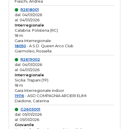
Fiaschi, Andrea
R2618001
dal: 04/01/2026
al: 04/01/2026
Interregionale
Calabria: Polistena (RC)
18 m
Gara Interregionale
18050
- A.S.D. Queen Arco Club
Giarmoleo, Rossella
R2619002
dal: 04/01/2026
al: 04/01/2026
Interregionale
Sicilia: Trapani (TP)
18 m
Gara Interregionale indoor
19116
- ASD COMPAGNIA ARCIERI ELIMI
Daidone, Caterina
G2603001
dal: 05/01/2026
al: 05/01/2026
Giovanile