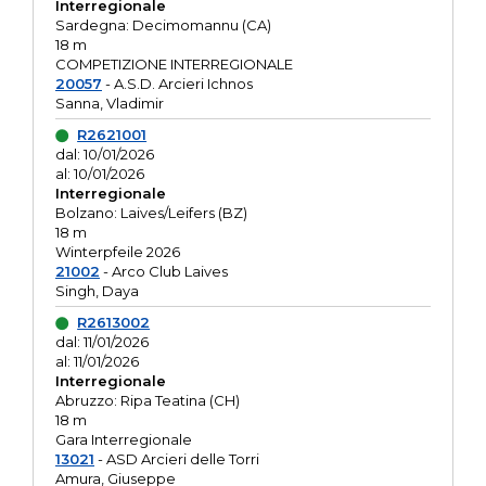
Interregionale
Sardegna: Decimomannu (CA)
18 m
COMPETIZIONE INTERREGIONALE
20057
- A.S.D. Arcieri Ichnos
Sanna, Vladimir
R2621001
dal: 10/01/2026
al: 10/01/2026
Interregionale
Bolzano: Laives/Leifers (BZ)
18 m
Winterpfeile 2026
21002
- Arco Club Laives
Singh, Daya
R2613002
dal: 11/01/2026
al: 11/01/2026
Interregionale
Abruzzo: Ripa Teatina (CH)
18 m
Gara Interregionale
13021
- ASD Arcieri delle Torri
Amura, Giuseppe