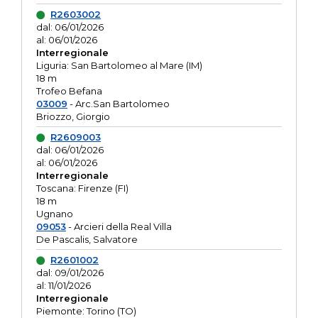
R2603002
dal: 06/01/2026
al: 06/01/2026
Interregionale
Liguria: San Bartolomeo al Mare (IM)
18 m
Trofeo Befana
03009
- Arc.San Bartolomeo
Briozzo, Giorgio
R2609003
dal: 06/01/2026
al: 06/01/2026
Interregionale
Toscana: Firenze (FI)
18 m
Ugnano
09053
- Arcieri della Real Villa
De Pascalis, Salvatore
R2601002
dal: 09/01/2026
al: 11/01/2026
Interregionale
Piemonte: Torino (TO)