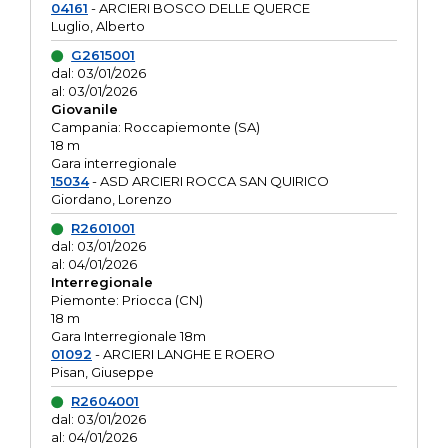
04161
- ARCIERI BOSCO DELLE QUERCE
Luglio, Alberto
G2615001
dal: 03/01/2026
al: 03/01/2026
Giovanile
Campania: Roccapiemonte (SA)
18 m
Gara interregionale
15034
- ASD ARCIERI ROCCA SAN QUIRICO
Giordano, Lorenzo
R2601001
dal: 03/01/2026
al: 04/01/2026
Interregionale
Piemonte: Priocca (CN)
18 m
Gara Interregionale 18m
01092
- ARCIERI LANGHE E ROERO
Pisan, Giuseppe
R2604001
dal: 03/01/2026
al: 04/01/2026