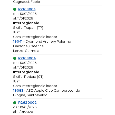
Cagnacci, Fabio
R2619003
dal: 10/01/2026
al: 11/01/2026
Interregionale
Sicilia: Trapani (TP)
18 m
Gara Interregionale indoor
19041
- Dyamond Archery Palermo
Daidone, Caterina
Lenzo, Carmela
R2619004
dal: 10/01/2026
al: 11/01/2026
Interregionale
Sicilia: Pedara (CT)
18 m
Gara Interregionale indoor
19083
- ASD Apple Club Camporotondo
Blogna, Santosvaldo
R2620002
dal: 10/01/2026
al: 11/01/2026