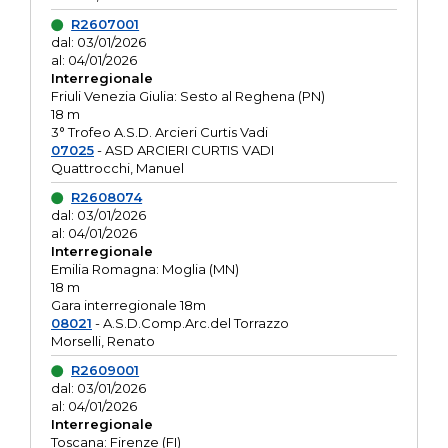
R2607001
dal: 03/01/2026
al: 04/01/2026
Interregionale
Friuli Venezia Giulia: Sesto al Reghena (PN)
18 m
3° Trofeo A.S.D. Arcieri Curtis Vadi
07025
- ASD ARCIERI CURTIS VADI
Quattrocchi, Manuel
R2608074
dal: 03/01/2026
al: 04/01/2026
Interregionale
Emilia Romagna: Moglia (MN)
18 m
Gara interregionale 18m
08021
- A.S.D.Comp.Arc.del Torrazzo
Morselli, Renato
R2609001
dal: 03/01/2026
al: 04/01/2026
Interregionale
Toscana: Firenze (FI)