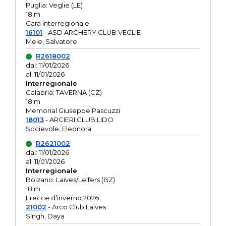
Puglia: Veglie (LE)
18 m
Gara Interregionale
16101
- ASD ARCHERY CLUB VEGLIE
Mele, Salvatore
R2618002
dal: 11/01/2026
al: 11/01/2026
Interregionale
Calabria: TAVERNA (CZ)
18 m
Memorial Giuseppe Pascuzzi
18013
- ARCIERI CLUB LIDO
Socievole, Eleonora
R2621002
dal: 11/01/2026
al: 11/01/2026
Interregionale
Bolzano: Laives/Leifers (BZ)
18 m
Frecce d’inverno 2026
21002
- Arco Club Laives
Singh, Daya