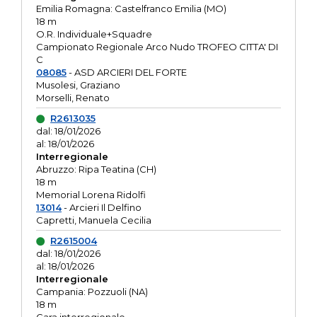
Emilia Romagna: Castelfranco Emilia (MO)
18 m
O.R. Individuale+Squadre
Campionato Regionale Arco Nudo TROFEO CITTA' DI
C
08085
- ASD ARCIERI DEL FORTE
Musolesi, Graziano
Morselli, Renato
R2613035
dal: 18/01/2026
al: 18/01/2026
Interregionale
Abruzzo: Ripa Teatina (CH)
18 m
Memorial Lorena Ridolfi
13014
- Arcieri Il Delfino
Capretti, Manuela Cecilia
R2615004
dal: 18/01/2026
al: 18/01/2026
Interregionale
Campania: Pozzuoli (NA)
18 m