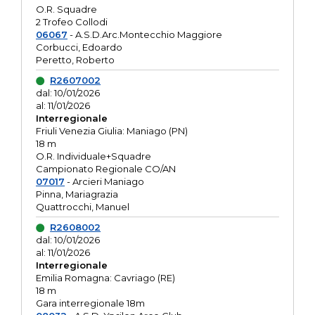
O.R. Squadre
2 Trofeo Collodi
06067
- A.S.D.Arc.Montecchio Maggiore
Corbucci, Edoardo
Peretto, Roberto
R2607002
dal: 10/01/2026
al: 11/01/2026
Interregionale
Friuli Venezia Giulia: Maniago (PN)
18 m
O.R. Individuale+Squadre
Campionato Regionale CO/AN
07017
- Arcieri Maniago
Pinna, Mariagrazia
Quattrocchi, Manuel
R2608002
dal: 10/01/2026
al: 11/01/2026
Interregionale
Emilia Romagna: Cavriago (RE)
18 m
Gara interregionale 18m