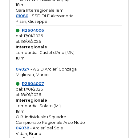
18 m
Gara Interregionale 18m
01080
- SSD DLF Alessandria
Pisan, Giuseppe
R2604006
dal: 17/01/2026
al: 18/01/2026
Interregionale
Lombardia: Castel d'Ario (MN)
18 m
--
04027
- A.S.D.Arcieri Gonzaga
Migliorati, Marco
R2604007
dal: 17/01/2026
al: 18/01/2026
Interregionale
Lombardia: Solaro (MI)
18 m
O.R. Individuale+Squadre
Campionato Regionale Arco Nudo
04038
- Arcieri del Sole
Vidari, Bruno