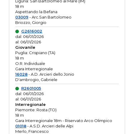
Liguria: San Bartolomeo al Mare (IM)
18 m
Aspettando la Befana
03009
- Arc.San Bartolomeo
Briozzo, Giorgio
G2616002
dal: 06/01/2026
al: 06/01/2026
Giovanile
Puglia: Crispiano (TA)
18 m
O.R. Individuale
Gara Interregionale
16028
- A.D. Arcieri dello Jonio
D'ambrogio, Gabriele
R2601005
dal: 06/01/2026
al: 06/01/2026
Interregionale
Piemonte: Rosta (TO)
18 m
Gara Interregionale 18m - Riservato Arco Olimpico
01018
- A.S.D. Arcieri delle Alpi
Merlo, Francesco