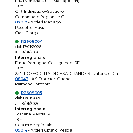
Friuli Venezia Giulia: Maniago (PN)
18 m
O.R. Individuale+Squadre
Campionato Regionale OL
07017
- Arcieri Maniago
Pascotto, Flavia
Cian, Giorgia
R2608004
dal: 17/01/2026
al: 18/01/2026
Interregionale
Emilia Romagna: Casalgrande (RE)
18 m
25° TROFEO CITTA' DI CASALGRANDE Salvaterra di Ca
08043
- A.S.D. Arcieri Orione
Raimondi, Antonio
R2609005
dal: 17/01/2026
al: 18/01/2026
Interregionale
Toscana: Pescia (PT)
18 m
Gara Interregionale
09014
- Arcieri Citta' di Pescia