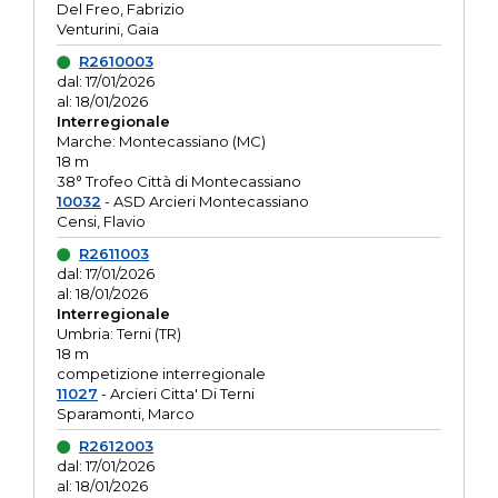
Del Freo, Fabrizio
Venturini, Gaia
R2610003
dal: 17/01/2026
al: 18/01/2026
Interregionale
Marche: Montecassiano (MC)
18 m
38° Trofeo Città di Montecassiano
10032
- ASD Arcieri Montecassiano
Censi, Flavio
R2611003
dal: 17/01/2026
al: 18/01/2026
Interregionale
Umbria: Terni (TR)
18 m
competizione interregionale
11027
- Arcieri Citta' Di Terni
Sparamonti, Marco
R2612003
dal: 17/01/2026
al: 18/01/2026