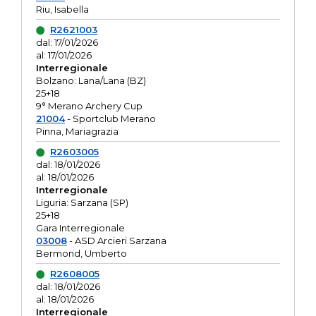
Riu, Isabella
R2621003
dal: 17/01/2026
al: 17/01/2026
Interregionale
Bolzano: Lana/Lana (BZ)
25+18
9° Merano Archery Cup
21004
- Sportclub Merano
Pinna, Mariagrazia
R2603005
dal: 18/01/2026
al: 18/01/2026
Interregionale
Liguria: Sarzana (SP)
25+18
Gara Interregionale
03008
- ASD Arcieri Sarzana
Bermond, Umberto
R2608005
dal: 18/01/2026
al: 18/01/2026
Interregionale