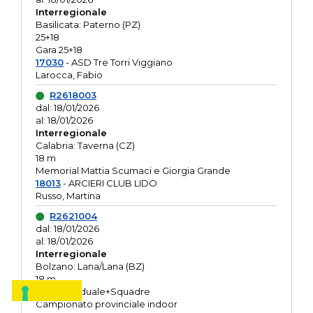
Interregionale
Basilicata: Paterno (PZ)
25+18
Gara 25+18
17030
- ASD Tre Torri Viggiano
Larocca, Fabio
R2618003
dal: 18/01/2026
al: 18/01/2026
Interregionale
Calabria: Taverna (CZ)
18 m
Memorial Mattia Scumaci e Giorgia Grande
18013
- ARCIERI CLUB LIDO
Russo, Martina
R2621004
dal: 18/01/2026
al: 18/01/2026
Interregionale
Bolzano: Lana/Lana (BZ)
18 m
O.R. Individuale+Squadre
Campionato provinciale indoor