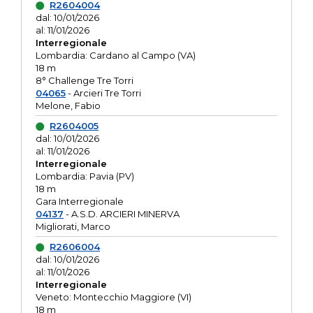
R2604004
dal: 10/01/2026
al: 11/01/2026
Interregionale
Lombardia: Cardano al Campo (VA)
18 m
8° Challenge Tre Torri
04065
- Arcieri Tre Torri
Melone, Fabio
R2604005
dal: 10/01/2026
al: 11/01/2026
Interregionale
Lombardia: Pavia (PV)
18 m
Gara Interregionale
04137
- A.S.D. ARCIERI MINERVA
Migliorati, Marco
R2606004
dal: 10/01/2026
al: 11/01/2026
Interregionale
Veneto: Montecchio Maggiore (VI)
18 m