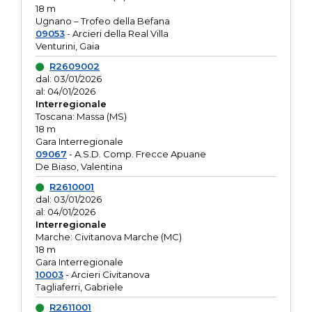
18 m
Ugnano – Trofeo della Befana
09053
- Arcieri della Real Villa
Venturini, Gaia
R2609002
dal: 03/01/2026
al: 04/01/2026
Interregionale
Toscana: Massa (MS)
18 m
Gara Interregionale
09067
- A.S.D. Comp. Frecce Apuane
De Biaso, Valentina
R2610001
dal: 03/01/2026
al: 04/01/2026
Interregionale
Marche: Civitanova Marche (MC)
18 m
Gara Interregionale
10003
- Arcieri Civitanova
Tagliaferri, Gabriele
R2611001