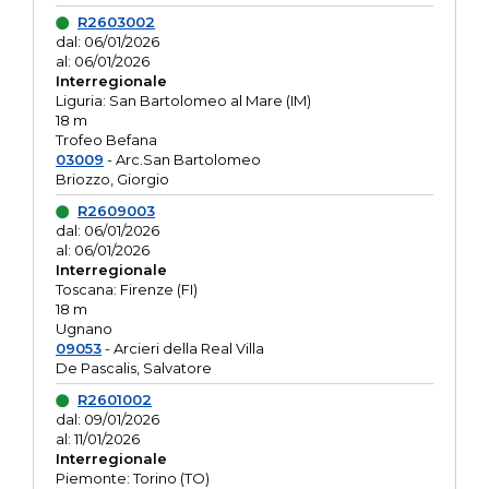
R2603002
dal: 06/01/2026
al: 06/01/2026
Interregionale
Liguria: San Bartolomeo al Mare (IM)
18 m
Trofeo Befana
03009
- Arc.San Bartolomeo
Briozzo, Giorgio
R2609003
dal: 06/01/2026
al: 06/01/2026
Interregionale
Toscana: Firenze (FI)
18 m
Ugnano
09053
- Arcieri della Real Villa
De Pascalis, Salvatore
R2601002
dal: 09/01/2026
al: 11/01/2026
Interregionale
Piemonte: Torino (TO)