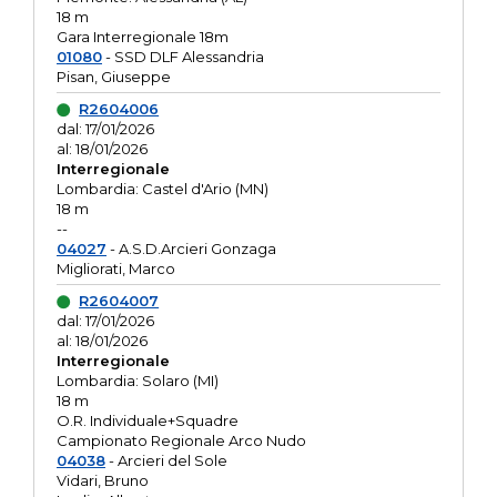
18 m
Gara Interregionale 18m
01080
- SSD DLF Alessandria
Pisan, Giuseppe
R2604006
dal: 17/01/2026
al: 18/01/2026
Interregionale
Lombardia: Castel d'Ario (MN)
18 m
--
04027
- A.S.D.Arcieri Gonzaga
Migliorati, Marco
R2604007
dal: 17/01/2026
al: 18/01/2026
Interregionale
Lombardia: Solaro (MI)
18 m
O.R. Individuale+Squadre
Campionato Regionale Arco Nudo
04038
- Arcieri del Sole
Vidari, Bruno