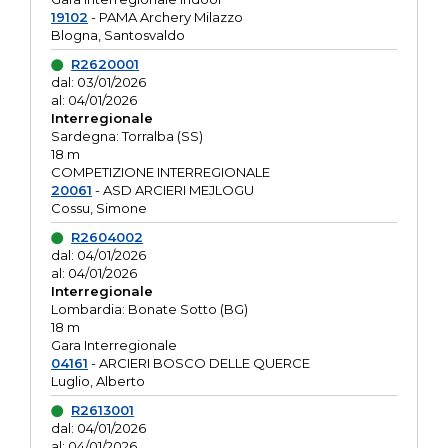
19102
- PAMA Archery Milazzo
Blogna, Santosvaldo
R2620001
dal: 03/01/2026
al: 04/01/2026
Interregionale
Sardegna: Torralba (SS)
18 m
COMPETIZIONE INTERREGIONALE
20061
- ASD ARCIERI MEJLOGU
Cossu, Simone
R2604002
dal: 04/01/2026
al: 04/01/2026
Interregionale
Lombardia: Bonate Sotto (BG)
18 m
Gara Interregionale
04161
- ARCIERI BOSCO DELLE QUERCE
Luglio, Alberto
R2613001
dal: 04/01/2026
al: 04/01/2026