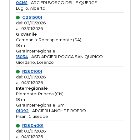
04161
- ARCIERI BOSCO DELLE QUERCE
Luglio, Alberto
G2615001
dal: 03/01/2026
al: 03/01/2026
Giovanile
Campania: Roccapiemonte (SA)
18 m
Gara interregionale
15034
- ASD ARCIERI ROCCA SAN QUIRICO
Giordano, Lorenzo
R2601001
dal: 03/01/2026
al: 04/01/2026
Interregionale
Piemonte: Priocca (CN)
18 m
Gara Interregionale 18m
01092
- ARCIERI LANGHE E ROERO
Pisan, Giuseppe
R2604001
dal: 03/01/2026
al: 04/01/2026