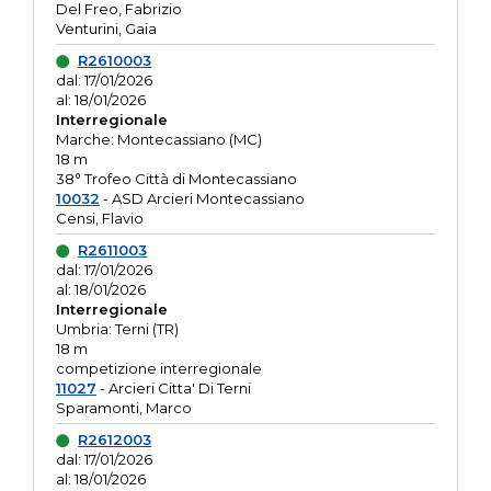
Del Freo, Fabrizio
Venturini, Gaia
R2610003
dal: 17/01/2026
al: 18/01/2026
Interregionale
Marche: Montecassiano (MC)
18 m
38° Trofeo Città di Montecassiano
10032
- ASD Arcieri Montecassiano
Censi, Flavio
R2611003
dal: 17/01/2026
al: 18/01/2026
Interregionale
Umbria: Terni (TR)
18 m
competizione interregionale
11027
- Arcieri Citta' Di Terni
Sparamonti, Marco
R2612003
dal: 17/01/2026
al: 18/01/2026