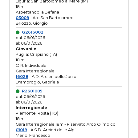
Liguria: San Bartolomeo al Mare (IM)
18 m
Aspettando la Befana
03009
- Arc.San Bartolomeo
Briozzo, Giorgio
G2616002
dal: 06/01/2026
al: 06/01/2026
Giovanile
Puglia: Crispiano (TA)
18 m
O.R. Individuale
Gara Interregionale
16028
- A.D. Arcieri dello Jonio
D'ambrogio, Gabriele
R2601005
dal: 06/01/2026
al: 06/01/2026
Interregionale
Piemonte: Rosta (TO)
18 m
Gara Interregionale 18m - Riservato Arco Olimpico
01018
- A.S.D. Arcieri delle Alpi
Merlo, Francesco