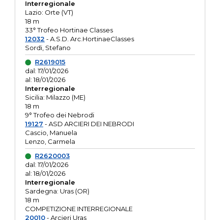
Interregionale
Lazio: Orte (VT)
18 m
33° Trofeo Hortinae Classes
12032
- A.S.D. Arc.HortinaeClasses
Sordi, Stefano
R2619015
dal: 17/01/2026
al: 18/01/2026
Interregionale
Sicilia: Milazzo (ME)
18 m
9° Trofeo dei Nebrodi
19127
- ASD ARCIERI DEI NEBRODI
Cascio, Manuela
Lenzo, Carmela
R2620003
dal: 17/01/2026
al: 18/01/2026
Interregionale
Sardegna: Uras (OR)
18 m
COMPETIZIONE INTERREGIONALE
20010
- Arcieri Uras