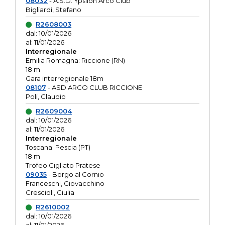
08032
- A.S.D. Ypsilon Arco Club
Bigliardi, Stefano
R2608003
dal: 10/01/2026
al: 11/01/2026
Interregionale
Emilia Romagna: Riccione (RN)
18 m
Gara interregionale 18m
08107
- ASD ARCO CLUB RICCIONE
Poli, Claudio
R2609004
dal: 10/01/2026
al: 11/01/2026
Interregionale
Toscana: Pescia (PT)
18 m
Trofeo Gigliato Pratese
09035
- Borgo al Cornio
Franceschi, Giovacchino
Crescioli, Giulia
R2610002
dal: 10/01/2026