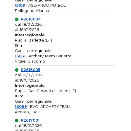
Gara interregionale
15109
- ASD ARCO PUTEOLI
Pellegrino, Marina
R2616004
dal: 18/01/2026
al: 18/01/2026
Interregionale
Puglia: Barletta (BT)
18 m
Gara Interregionale
16031
- Archery Team Barletta
Vitale, Giacomo
R2616005
dal: 18/01/2026
al: 18/01/2026
Interregionale
Puglia: San Cesario di Lecce (LE)
18 m
Gara Interregionale
16099
- EVO' ARCHERY TEAM
Accoto, Lucia
R2617001
dal: 18/01/2026
al: 18/01/2026