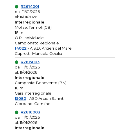
R2614001
dal: 11/01/2026
al: 11/01/2026
Interregionale
Molise: Termoli (CB)
18 m
O.R. Individuale
Campionato Regionale
14022
- A.S.D. Arcieri del Mare
Capretti, Manuela Cecilia
R2615003
dal: 11/01/2026
al: 11/01/2026
Interregionale
Campania: Benevento (BN)
18 m
Gara interregionale
15080
- ASD Arcieri Sanniti
Giordano, Carmine
R2616003
dal: 11/01/2026
al: 11/01/2026
Interregionale