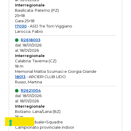
Interregionale
Basilicata: Paterno (PZ)
25+18
Gara 25+18
17030
- ASD Tre Torri Viggiano
Larocca, Fabio
R2618003
dal: 18/01/2026
al: 18/01/2026
Interregionale
Calabria: Taverna (CZ)
18 m
Memorial Mattia Scumaci e Giorgia Grande
18013
- ARCIERI CLUB LIDO
Russo, Martina
R2621004
dal: 18/01/2026
al: 18/01/2026
Interregionale
Bolzano: Lana/Lana (BZ)
18 m
O.R. Individuale+Squadre
Campionato provinciale indoor