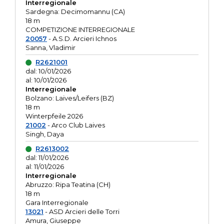
Interregionale
Sardegna: Decimomannu (CA)
18 m
COMPETIZIONE INTERREGIONALE
20057
- A.S.D. Arcieri Ichnos
Sanna, Vladimir
R2621001
dal: 10/01/2026
al: 10/01/2026
Interregionale
Bolzano: Laives/Leifers (BZ)
18 m
Winterpfeile 2026
21002
- Arco Club Laives
Singh, Daya
R2613002
dal: 11/01/2026
al: 11/01/2026
Interregionale
Abruzzo: Ripa Teatina (CH)
18 m
Gara Interregionale
13021
- ASD Arcieri delle Torri
Amura, Giuseppe