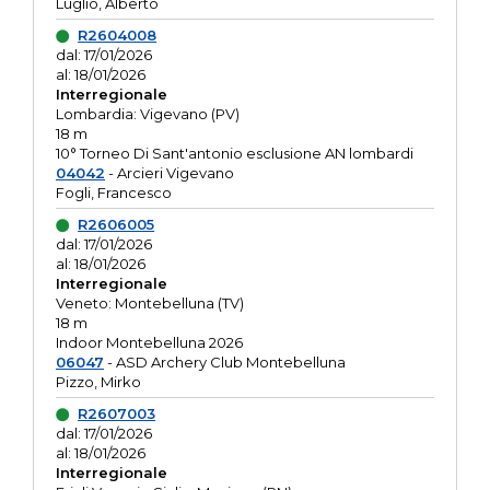
Luglio, Alberto
R2604008
dal: 17/01/2026
al: 18/01/2026
Interregionale
Lombardia: Vigevano (PV)
18 m
10° Torneo Di Sant'antonio esclusione AN lombardi
04042
- Arcieri Vigevano
Fogli, Francesco
R2606005
dal: 17/01/2026
al: 18/01/2026
Interregionale
Veneto: Montebelluna (TV)
18 m
Indoor Montebelluna 2026
06047
- ASD Archery Club Montebelluna
Pizzo, Mirko
R2607003
dal: 17/01/2026
al: 18/01/2026
Interregionale