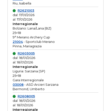
Riu, Isabella
R2621003
dal: 17/01/2026
al: 17/01/2026
Interregionale
Bolzano: Lana/Lana (BZ)
25+18
9° Merano Archery Cup
21004
- Sportclub Merano
Pinna, Mariagrazia
R2603005
dal: 18/01/2026
al: 18/01/2026
Interregionale
Liguria: Sarzana (SP)
25+18
Gara Interregionale
03008
- ASD Arcieri Sarzana
Bermond, Umberto
R2608005
dal: 18/01/2026
al: 18/01/2026
Interregionale