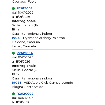
Cagnacci, Fabio
R2619003
dal: 10/01/2026
al: 11/01/2026
Interregionale
Sicilia: Trapani (TP)
18 m
Gara Interregionale indoor
19041
- Dyamond Archery Palermo
Daidone, Caterina
Lenzo, Carmela
R2619004
dal: 10/01/2026
al: 11/01/2026
Interregionale
Sicilia: Pedara (CT)
18 m
Gara Interregionale indoor
19083
- ASD Apple Club Camporotondo
Blogna, Santosvaldo
R2620002
dal: 10/01/2026
al: 11/01/2026