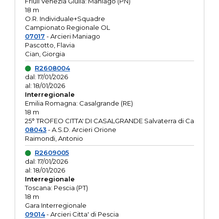
Friuli Venezia Giulia: Maniago (PN)
18 m
O.R. Individuale+Squadre
Campionato Regionale OL
07017
- Arcieri Maniago
Pascotto, Flavia
Cian, Giorgia
R2608004
dal: 17/01/2026
al: 18/01/2026
Interregionale
Emilia Romagna: Casalgrande (RE)
18 m
25° TROFEO CITTA' DI CASALGRANDE Salvaterra di Ca
08043
- A.S.D. Arcieri Orione
Raimondi, Antonio
R2609005
dal: 17/01/2026
al: 18/01/2026
Interregionale
Toscana: Pescia (PT)
18 m
Gara Interregionale
09014
- Arcieri Citta' di Pescia