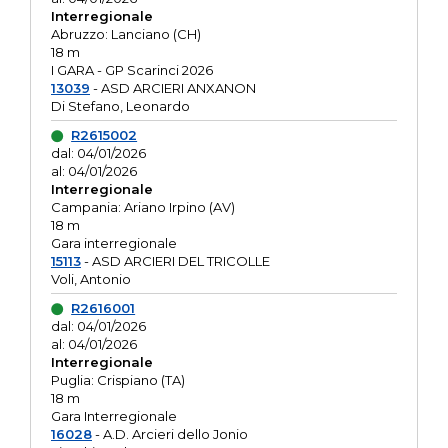
Interregionale
Abruzzo: Lanciano (CH)
18 m
I GARA - GP Scarinci 2026
13039
- ASD ARCIERI ANXANON
Di Stefano, Leonardo
R2615002
dal: 04/01/2026
al: 04/01/2026
Interregionale
Campania: Ariano Irpino (AV)
18 m
Gara interregionale
15113
- ASD ARCIERI DEL TRICOLLE
Voli, Antonio
R2616001
dal: 04/01/2026
al: 04/01/2026
Interregionale
Puglia: Crispiano (TA)
18 m
Gara Interregionale
16028
- A.D. Arcieri dello Jonio