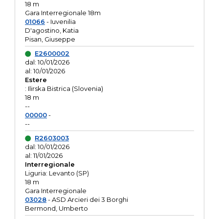
18 m
Gara Interregionale 18m
01066
- Iuvenilia
D'agostino, Katia
Pisan, Giuseppe
E2600002
dal: 10/01/2026
al: 10/01/2026
Estere
: Ilirska Bistrica (Slovenia)
18 m
--
00000
-
--
R2603003
dal: 10/01/2026
al: 11/01/2026
Interregionale
Liguria: Levanto (SP)
18 m
Gara Interregionale
03028
- ASD Arcieri dei 3 Borghi
Bermond, Umberto