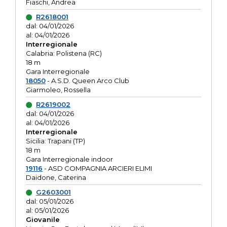
Fiaschi, Andrea
R2618001
dal: 04/01/2026
al: 04/01/2026
Interregionale
Calabria: Polistena (RC)
18 m
Gara Interregionale
18050
- A.S.D. Queen Arco Club
Giarmoleo, Rossella
R2619002
dal: 04/01/2026
al: 04/01/2026
Interregionale
Sicilia: Trapani (TP)
18 m
Gara Interregionale indoor
19116
- ASD COMPAGNIA ARCIERI ELIMI
Daidone, Caterina
G2603001
dal: 05/01/2026
al: 05/01/2026
Giovanile