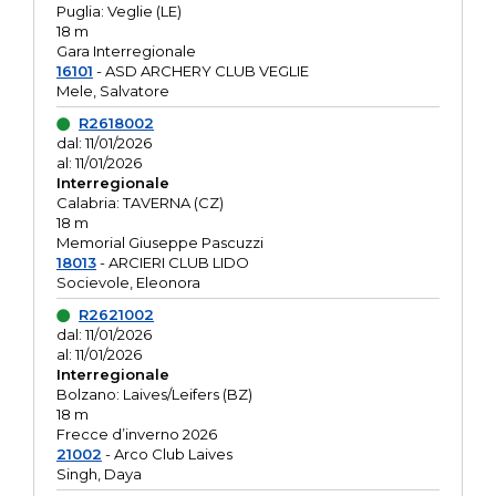
Puglia: Veglie (LE)
18 m
Gara Interregionale
16101
- ASD ARCHERY CLUB VEGLIE
Mele, Salvatore
R2618002
dal: 11/01/2026
al: 11/01/2026
Interregionale
Calabria: TAVERNA (CZ)
18 m
Memorial Giuseppe Pascuzzi
18013
- ARCIERI CLUB LIDO
Socievole, Eleonora
R2621002
dal: 11/01/2026
al: 11/01/2026
Interregionale
Bolzano: Laives/Leifers (BZ)
18 m
Frecce d’inverno 2026
21002
- Arco Club Laives
Singh, Daya