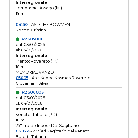
Interregionale
Lombardia: Assago (MI)
18 m
--
04150
- ASD THE BOWMEN
Roatta, Cristina
R2605001
dal: 03/01/2026
al: 04/01/2026
Interregionale
Trento: Rovereto (TN)
18 m
MEMORIAL VANZO
05005
- Arc. Kappa Kosmos Rovereto
Giovannini, Silvia
R2606003
dal: 03/01/2026
al: 04/01/2026
Interregionale
Veneto: Tribano (PD)
18 m
25° Trofeo Indoor Del Sagittario
06024
- Arcieri Sagittario del Veneto
Barotti, Tatiana