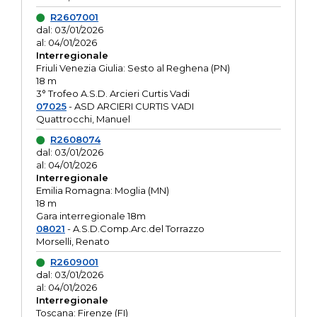
R2607001
dal: 03/01/2026
al: 04/01/2026
Interregionale
Friuli Venezia Giulia: Sesto al Reghena (PN)
18 m
3° Trofeo A.S.D. Arcieri Curtis Vadi
07025
- ASD ARCIERI CURTIS VADI
Quattrocchi, Manuel
R2608074
dal: 03/01/2026
al: 04/01/2026
Interregionale
Emilia Romagna: Moglia (MN)
18 m
Gara interregionale 18m
08021
- A.S.D.Comp.Arc.del Torrazzo
Morselli, Renato
R2609001
dal: 03/01/2026
al: 04/01/2026
Interregionale
Toscana: Firenze (FI)