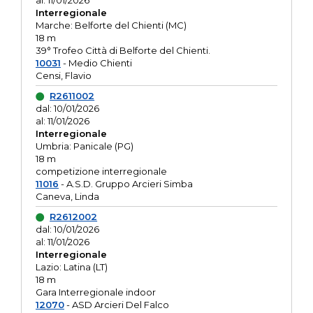
al: 11/01/2026
Interregionale
Marche: Belforte del Chienti (MC)
18 m
39° Trofeo Città di Belforte del Chienti.
10031
- Medio Chienti
Censi, Flavio
R2611002
dal: 10/01/2026
al: 11/01/2026
Interregionale
Umbria: Panicale (PG)
18 m
competizione interregionale
11016
- A.S.D. Gruppo Arcieri Simba
Caneva, Linda
R2612002
dal: 10/01/2026
al: 11/01/2026
Interregionale
Lazio: Latina (LT)
18 m
Gara Interregionale indoor
12070
- ASD Arcieri Del Falco