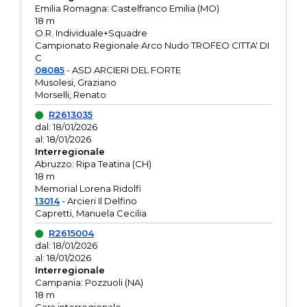
Emilia Romagna: Castelfranco Emilia (MO)
18 m
O.R. Individuale+Squadre
Campionato Regionale Arco Nudo TROFEO CITTA' DI
C
08085
- ASD ARCIERI DEL FORTE
Musolesi, Graziano
Morselli, Renato
R2613035
dal: 18/01/2026
al: 18/01/2026
Interregionale
Abruzzo: Ripa Teatina (CH)
18 m
Memorial Lorena Ridolfi
13014
- Arcieri Il Delfino
Capretti, Manuela Cecilia
R2615004
dal: 18/01/2026
al: 18/01/2026
Interregionale
Campania: Pozzuoli (NA)
18 m