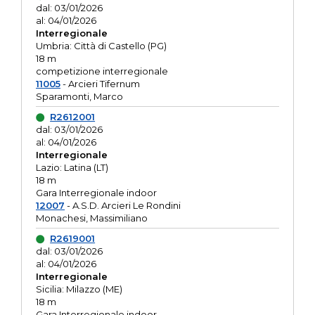
dal: 03/01/2026
al: 04/01/2026
Interregionale
Umbria: Città di Castello (PG)
18 m
competizione interregionale
11005
- Arcieri Tifernum
Sparamonti, Marco
R2612001
dal: 03/01/2026
al: 04/01/2026
Interregionale
Lazio: Latina (LT)
18 m
Gara Interregionale indoor
12007
- A.S.D. Arcieri Le Rondini
Monachesi, Massimiliano
R2619001
dal: 03/01/2026
al: 04/01/2026
Interregionale
Sicilia: Milazzo (ME)
18 m
Gara Interregionale indoor