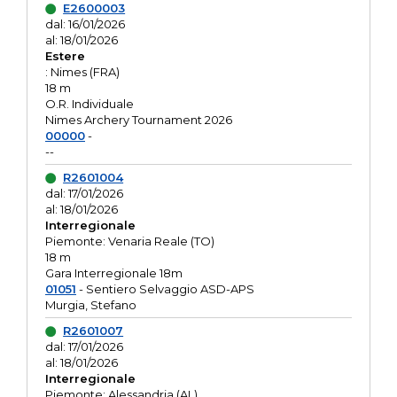
E2600003
dal: 16/01/2026
al: 18/01/2026
Estere
: Nimes (FRA)
18 m
O.R. Individuale
Nimes Archery Tournament 2026
00000
-
--
R2601004
dal: 17/01/2026
al: 18/01/2026
Interregionale
Piemonte: Venaria Reale (TO)
18 m
Gara Interregionale 18m
01051
- Sentiero Selvaggio ASD-APS
Murgia, Stefano
R2601007
dal: 17/01/2026
al: 18/01/2026
Interregionale
Piemonte: Alessandria (AL)