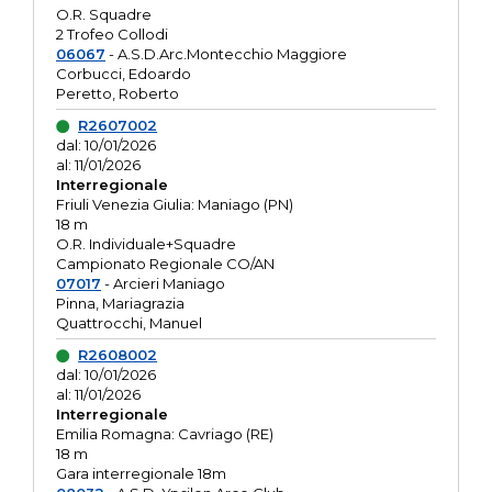
O.R. Squadre
2 Trofeo Collodi
06067
- A.S.D.Arc.Montecchio Maggiore
Corbucci, Edoardo
Peretto, Roberto
R2607002
dal: 10/01/2026
al: 11/01/2026
Interregionale
Friuli Venezia Giulia: Maniago (PN)
18 m
O.R. Individuale+Squadre
Campionato Regionale CO/AN
07017
- Arcieri Maniago
Pinna, Mariagrazia
Quattrocchi, Manuel
R2608002
dal: 10/01/2026
al: 11/01/2026
Interregionale
Emilia Romagna: Cavriago (RE)
18 m
Gara interregionale 18m