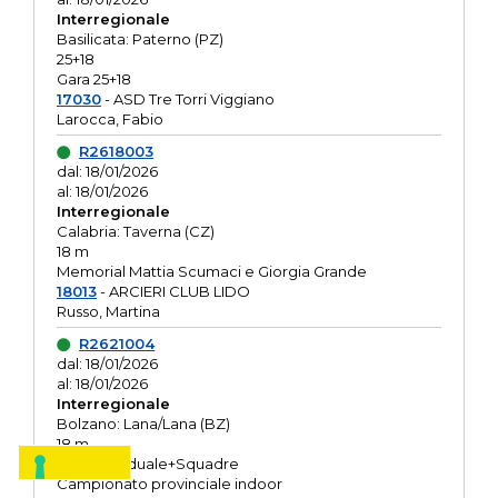
Interregionale
Basilicata: Paterno (PZ)
25+18
Gara 25+18
17030
- ASD Tre Torri Viggiano
Larocca, Fabio
R2618003
dal: 18/01/2026
al: 18/01/2026
Interregionale
Calabria: Taverna (CZ)
18 m
Memorial Mattia Scumaci e Giorgia Grande
18013
- ARCIERI CLUB LIDO
Russo, Martina
R2621004
dal: 18/01/2026
al: 18/01/2026
Interregionale
Bolzano: Lana/Lana (BZ)
18 m
O.R. Individuale+Squadre
Campionato provinciale indoor