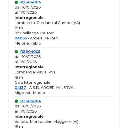
R2604004
dal: 10/01/2026
al: 11/01/2026
Interregionale
Lombardia: Cardano al Campo (VA)
18 m
8° Challenge Tre Torri
04065
- Arcieri Tre Torri
Melone, Fabio
R2604005
dal: 10/01/2026
al: 11/01/2026
Interregionale
Lombardia: Pavia (PV)
18 m
Gara Interregionale
04137
- A.S.D. ARCIERI MINERVA
Migliorati, Marco
R2606004
dal: 10/01/2026
al: 11/01/2026
Interregionale
Veneto: Montecchio Maggiore (VI)
18 m