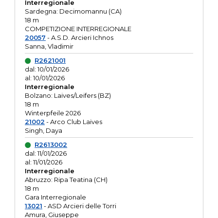
Interregionale
Sardegna: Decimomannu (CA)
18 m
COMPETIZIONE INTERREGIONALE
20057
- A.S.D. Arcieri Ichnos
Sanna, Vladimir
R2621001
dal: 10/01/2026
al: 10/01/2026
Interregionale
Bolzano: Laives/Leifers (BZ)
18 m
Winterpfeile 2026
21002
- Arco Club Laives
Singh, Daya
R2613002
dal: 11/01/2026
al: 11/01/2026
Interregionale
Abruzzo: Ripa Teatina (CH)
18 m
Gara Interregionale
13021
- ASD Arcieri delle Torri
Amura, Giuseppe