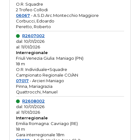
O.R. Squadre
2 Trofeo Collodi
06067
- A.S.D.Arc.Montecchio Maggiore
Corbucci, Edoardo
Peretto, Roberto
R2607002
dal: 10/01/2026
al: 11/01/2026
Interregionale
Friuli Venezia Giulia: Maniago (PN)
18 m
O.R. Individuale+Squadre
Campionato Regionale CO/AN
07017
- Arcieri Maniago
Pinna, Mariagrazia
Quattrocchi, Manuel
R2608002
dal: 10/01/2026
al: 11/01/2026
Interregionale
Emilia Romagna: Cavriago (RE)
18 m
Gara interregionale 18m