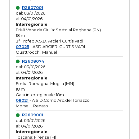
R2607001
dal: 03/01/2026
al: 04/01/2026
Interregionale
Friuli Venezia Giulia: Sesto al Reghena (PN)
18 m
3° Trofeo A.S.D. Arcieri Curtis Vadi
07025
- ASD ARCIERI CURTIS VADI
Quattrocchi, Manuel
R2608074
dal: 03/01/2026
al: 04/01/2026
Interregionale
Emilia Romagna: Moglia (MN)
18 m
Gara interregionale 18m
08021
- A.S.D.Comp.Arc.del Torrazzo
Morselli, Renato
R2609001
dal: 03/01/2026
al: 04/01/2026
Interregionale
Toscana: Firenze (FI)