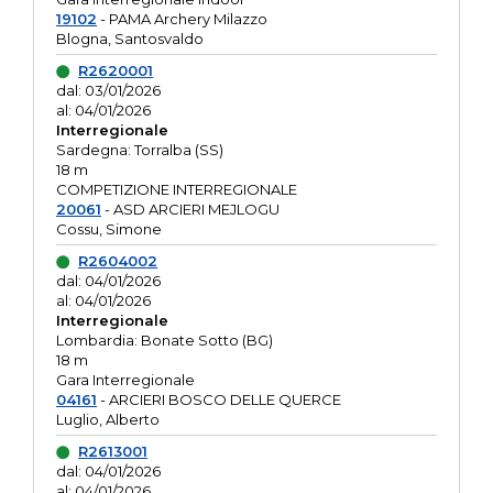
19102
- PAMA Archery Milazzo
Blogna, Santosvaldo
R2620001
dal: 03/01/2026
al: 04/01/2026
Interregionale
Sardegna: Torralba (SS)
18 m
COMPETIZIONE INTERREGIONALE
20061
- ASD ARCIERI MEJLOGU
Cossu, Simone
R2604002
dal: 04/01/2026
al: 04/01/2026
Interregionale
Lombardia: Bonate Sotto (BG)
18 m
Gara Interregionale
04161
- ARCIERI BOSCO DELLE QUERCE
Luglio, Alberto
R2613001
dal: 04/01/2026
al: 04/01/2026