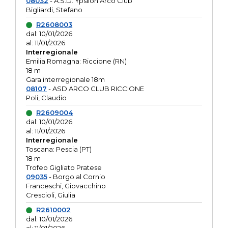
08032
- A.S.D. Ypsilon Arco Club
Bigliardi, Stefano
R2608003
dal: 10/01/2026
al: 11/01/2026
Interregionale
Emilia Romagna: Riccione (RN)
18 m
Gara interregionale 18m
08107
- ASD ARCO CLUB RICCIONE
Poli, Claudio
R2609004
dal: 10/01/2026
al: 11/01/2026
Interregionale
Toscana: Pescia (PT)
18 m
Trofeo Gigliato Pratese
09035
- Borgo al Cornio
Franceschi, Giovacchino
Crescioli, Giulia
R2610002
dal: 10/01/2026