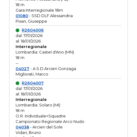
18 m
Gara Interregionale 18m
01080
- SSD DLF Alessandria
Pisan, Giuseppe
R2604006
dal: 17/01/2026
al: 18/01/2026
Interregionale
Lombardia: Castel d'Ario (MN)
18 m
--
04027
- A.S.D.Arcieri Gonzaga
Migliorati, Marco
R2604007
dal: 17/01/2026
al: 18/01/2026
Interregionale
Lombardia: Solaro (MI)
18 m
O.R. Individuale+Squadre
Campionato Regionale Arco Nudo
04038
- Arcieri del Sole
Vidari, Bruno