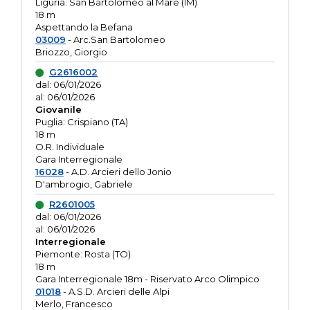
Liguria: San Bartolomeo al Mare (IM)
18 m
Aspettando la Befana
03009
- Arc.San Bartolomeo
Briozzo, Giorgio
G2616002
dal: 06/01/2026
al: 06/01/2026
Giovanile
Puglia: Crispiano (TA)
18 m
O.R. Individuale
Gara Interregionale
16028
- A.D. Arcieri dello Jonio
D'ambrogio, Gabriele
R2601005
dal: 06/01/2026
al: 06/01/2026
Interregionale
Piemonte: Rosta (TO)
18 m
Gara Interregionale 18m - Riservato Arco Olimpico
01018
- A.S.D. Arcieri delle Alpi
Merlo, Francesco