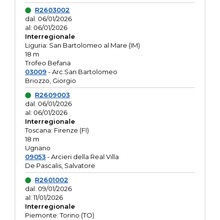
R2603002
dal: 06/01/2026
al: 06/01/2026
Interregionale
Liguria: San Bartolomeo al Mare (IM)
18 m
Trofeo Befana
03009
- Arc.San Bartolomeo
Briozzo, Giorgio
R2609003
dal: 06/01/2026
al: 06/01/2026
Interregionale
Toscana: Firenze (FI)
18 m
Ugnano
09053
- Arcieri della Real Villa
De Pascalis, Salvatore
R2601002
dal: 09/01/2026
al: 11/01/2026
Interregionale
Piemonte: Torino (TO)