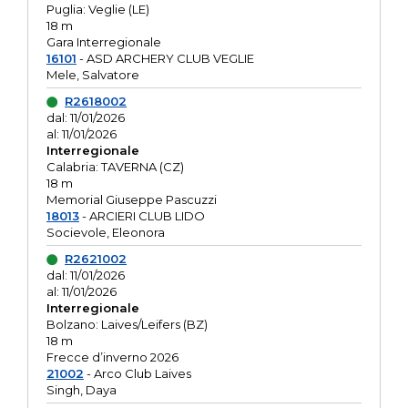
Puglia: Veglie (LE)
18 m
Gara Interregionale
16101
- ASD ARCHERY CLUB VEGLIE
Mele, Salvatore
R2618002
dal: 11/01/2026
al: 11/01/2026
Interregionale
Calabria: TAVERNA (CZ)
18 m
Memorial Giuseppe Pascuzzi
18013
- ARCIERI CLUB LIDO
Socievole, Eleonora
R2621002
dal: 11/01/2026
al: 11/01/2026
Interregionale
Bolzano: Laives/Leifers (BZ)
18 m
Frecce d’inverno 2026
21002
- Arco Club Laives
Singh, Daya