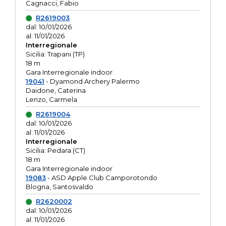
Cagnacci, Fabio
R2619003
dal: 10/01/2026
al: 11/01/2026
Interregionale
Sicilia: Trapani (TP)
18 m
Gara Interregionale indoor
19041
- Dyamond Archery Palermo
Daidone, Caterina
Lenzo, Carmela
R2619004
dal: 10/01/2026
al: 11/01/2026
Interregionale
Sicilia: Pedara (CT)
18 m
Gara Interregionale indoor
19083
- ASD Apple Club Camporotondo
Blogna, Santosvaldo
R2620002
dal: 10/01/2026
al: 11/01/2026