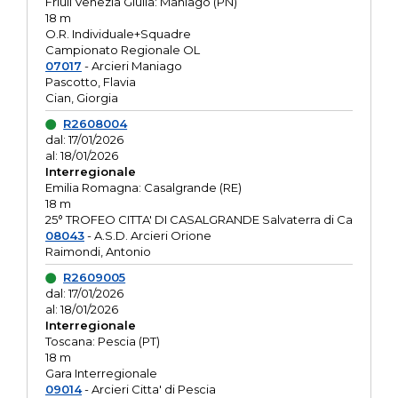
Friuli Venezia Giulia: Maniago (PN)
18 m
O.R. Individuale+Squadre
Campionato Regionale OL
07017
- Arcieri Maniago
Pascotto, Flavia
Cian, Giorgia
R2608004
dal: 17/01/2026
al: 18/01/2026
Interregionale
Emilia Romagna: Casalgrande (RE)
18 m
25° TROFEO CITTA' DI CASALGRANDE Salvaterra di Ca
08043
- A.S.D. Arcieri Orione
Raimondi, Antonio
R2609005
dal: 17/01/2026
al: 18/01/2026
Interregionale
Toscana: Pescia (PT)
18 m
Gara Interregionale
09014
- Arcieri Citta' di Pescia