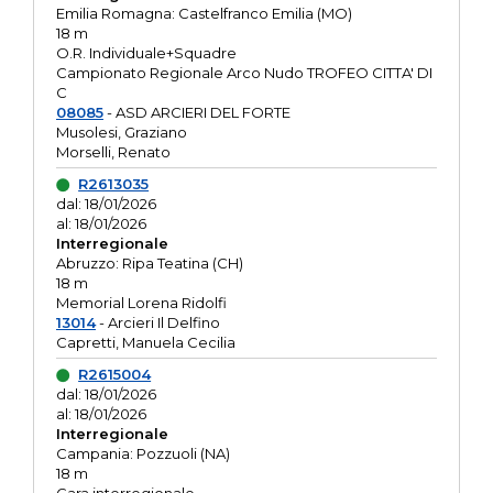
Emilia Romagna: Castelfranco Emilia (MO)
18 m
O.R. Individuale+Squadre
Campionato Regionale Arco Nudo TROFEO CITTA' DI
C
08085
- ASD ARCIERI DEL FORTE
Musolesi, Graziano
Morselli, Renato
R2613035
dal: 18/01/2026
al: 18/01/2026
Interregionale
Abruzzo: Ripa Teatina (CH)
18 m
Memorial Lorena Ridolfi
13014
- Arcieri Il Delfino
Capretti, Manuela Cecilia
R2615004
dal: 18/01/2026
al: 18/01/2026
Interregionale
Campania: Pozzuoli (NA)
18 m