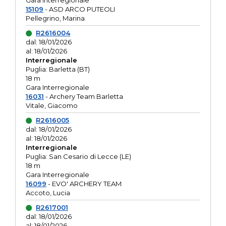
Gara interregionale
15109
- ASD ARCO PUTEOLI
Pellegrino, Marina
R2616004
dal: 18/01/2026
al: 18/01/2026
Interregionale
Puglia: Barletta (BT)
18 m
Gara Interregionale
16031
- Archery Team Barletta
Vitale, Giacomo
R2616005
dal: 18/01/2026
al: 18/01/2026
Interregionale
Puglia: San Cesario di Lecce (LE)
18 m
Gara Interregionale
16099
- EVO' ARCHERY TEAM
Accoto, Lucia
R2617001
dal: 18/01/2026
al: 18/01/2026