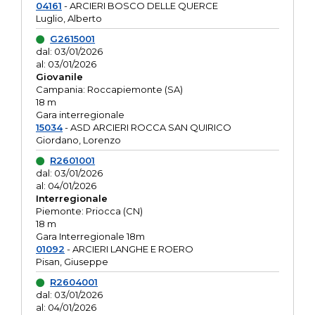
04161
- ARCIERI BOSCO DELLE QUERCE
Luglio, Alberto
G2615001
dal: 03/01/2026
al: 03/01/2026
Giovanile
Campania: Roccapiemonte (SA)
18 m
Gara interregionale
15034
- ASD ARCIERI ROCCA SAN QUIRICO
Giordano, Lorenzo
R2601001
dal: 03/01/2026
al: 04/01/2026
Interregionale
Piemonte: Priocca (CN)
18 m
Gara Interregionale 18m
01092
- ARCIERI LANGHE E ROERO
Pisan, Giuseppe
R2604001
dal: 03/01/2026
al: 04/01/2026