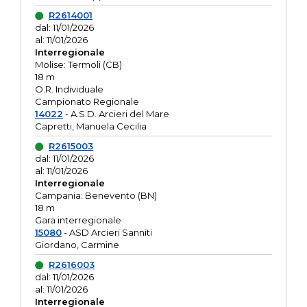
R2614001
dal: 11/01/2026
al: 11/01/2026
Interregionale
Molise: Termoli (CB)
18 m
O.R. Individuale
Campionato Regionale
14022
- A.S.D. Arcieri del Mare
Capretti, Manuela Cecilia
R2615003
dal: 11/01/2026
al: 11/01/2026
Interregionale
Campania: Benevento (BN)
18 m
Gara interregionale
15080
- ASD Arcieri Sanniti
Giordano, Carmine
R2616003
dal: 11/01/2026
al: 11/01/2026
Interregionale