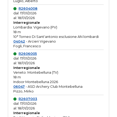
Luglio, Alberto
R2604008
dal: 17/01/2026
al: 18/01/2026
Interregionale
Lombardia: Vigevano (PV)
18 m
10° Torneo Di Sant'antonio esclusione AN lombardi
04042
- Arcieri Vigevano
Fogli, Francesco
R2606005
dal: 17/01/2026
al: 18/01/2026
Interregionale
Veneto: Montebelluna (TV)
18 m
Indoor Montebelluna 2026
06047
- ASD Archery Club Montebelluna
Pizzo, Mirko
R2607003
dal: 17/01/2026
al: 18/01/2026
Interregionale