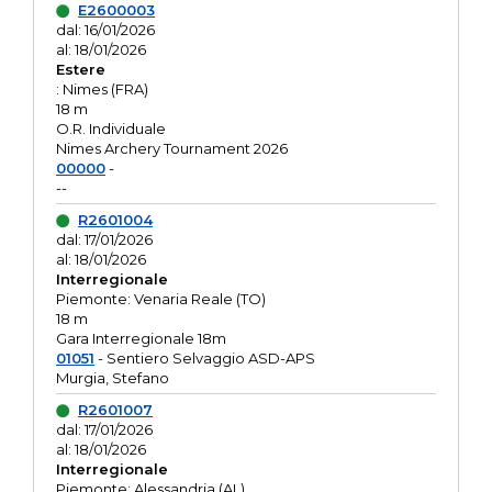
E2600003
dal: 16/01/2026
al: 18/01/2026
Estere
: Nimes (FRA)
18 m
O.R. Individuale
Nimes Archery Tournament 2026
00000
-
--
R2601004
dal: 17/01/2026
al: 18/01/2026
Interregionale
Piemonte: Venaria Reale (TO)
18 m
Gara Interregionale 18m
01051
- Sentiero Selvaggio ASD-APS
Murgia, Stefano
R2601007
dal: 17/01/2026
al: 18/01/2026
Interregionale
Piemonte: Alessandria (AL)