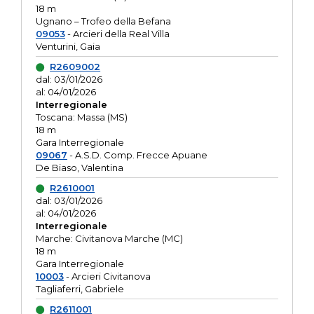
18 m
Ugnano – Trofeo della Befana
09053
- Arcieri della Real Villa
Venturini, Gaia
R2609002
dal: 03/01/2026
al: 04/01/2026
Interregionale
Toscana: Massa (MS)
18 m
Gara Interregionale
09067
- A.S.D. Comp. Frecce Apuane
De Biaso, Valentina
R2610001
dal: 03/01/2026
al: 04/01/2026
Interregionale
Marche: Civitanova Marche (MC)
18 m
Gara Interregionale
10003
- Arcieri Civitanova
Tagliaferri, Gabriele
R2611001