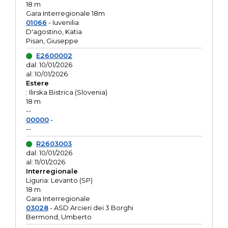
18 m
Gara Interregionale 18m
01066
- Iuvenilia
D'agostino, Katia
Pisan, Giuseppe
E2600002
dal: 10/01/2026
al: 10/01/2026
Estere
: Ilirska Bistrica (Slovenia)
18 m
--
00000
-
--
R2603003
dal: 10/01/2026
al: 11/01/2026
Interregionale
Liguria: Levanto (SP)
18 m
Gara Interregionale
03028
- ASD Arcieri dei 3 Borghi
Bermond, Umberto