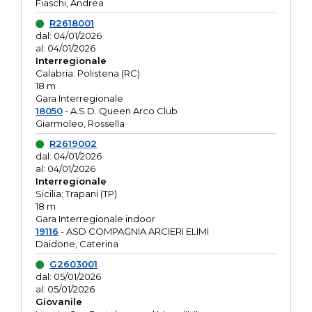
Fiaschi, Andrea
R2618001
dal: 04/01/2026
al: 04/01/2026
Interregionale
Calabria: Polistena (RC)
18 m
Gara Interregionale
18050
- A.S.D. Queen Arco Club
Giarmoleo, Rossella
R2619002
dal: 04/01/2026
al: 04/01/2026
Interregionale
Sicilia: Trapani (TP)
18 m
Gara Interregionale indoor
19116
- ASD COMPAGNIA ARCIERI ELIMI
Daidone, Caterina
G2603001
dal: 05/01/2026
al: 05/01/2026
Giovanile