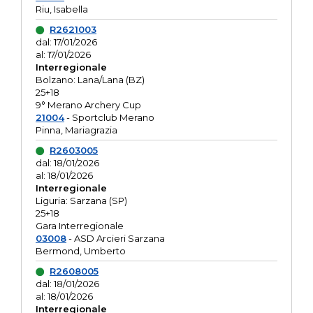
Riu, Isabella
R2621003
dal: 17/01/2026
al: 17/01/2026
Interregionale
Bolzano: Lana/Lana (BZ)
25+18
9° Merano Archery Cup
21004
- Sportclub Merano
Pinna, Mariagrazia
R2603005
dal: 18/01/2026
al: 18/01/2026
Interregionale
Liguria: Sarzana (SP)
25+18
Gara Interregionale
03008
- ASD Arcieri Sarzana
Bermond, Umberto
R2608005
dal: 18/01/2026
al: 18/01/2026
Interregionale