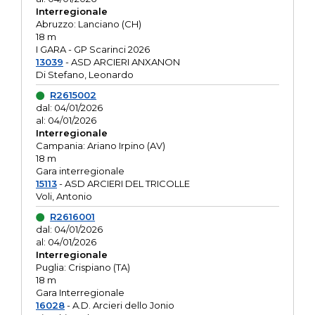
Interregionale
Abruzzo: Lanciano (CH)
18 m
I GARA - GP Scarinci 2026
13039
- ASD ARCIERI ANXANON
Di Stefano, Leonardo
R2615002
dal: 04/01/2026
al: 04/01/2026
Interregionale
Campania: Ariano Irpino (AV)
18 m
Gara interregionale
15113
- ASD ARCIERI DEL TRICOLLE
Voli, Antonio
R2616001
dal: 04/01/2026
al: 04/01/2026
Interregionale
Puglia: Crispiano (TA)
18 m
Gara Interregionale
16028
- A.D. Arcieri dello Jonio