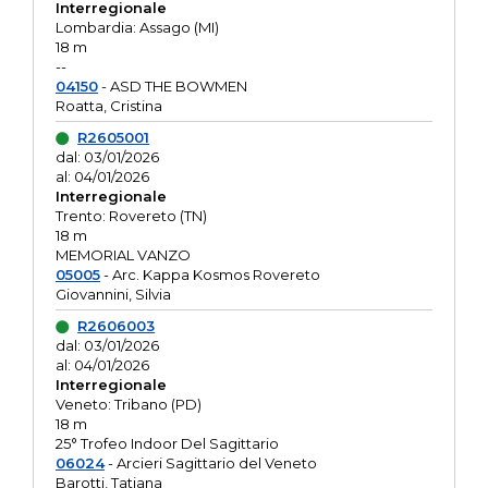
Interregionale
Lombardia: Assago (MI)
18 m
--
04150
- ASD THE BOWMEN
Roatta, Cristina
R2605001
dal: 03/01/2026
al: 04/01/2026
Interregionale
Trento: Rovereto (TN)
18 m
MEMORIAL VANZO
05005
- Arc. Kappa Kosmos Rovereto
Giovannini, Silvia
R2606003
dal: 03/01/2026
al: 04/01/2026
Interregionale
Veneto: Tribano (PD)
18 m
25° Trofeo Indoor Del Sagittario
06024
- Arcieri Sagittario del Veneto
Barotti, Tatiana