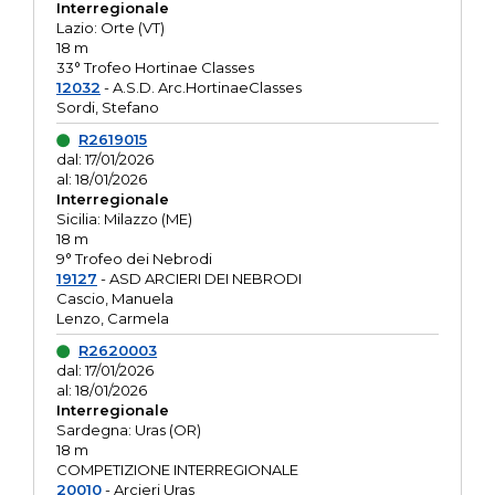
Interregionale
Lazio: Orte (VT)
18 m
33° Trofeo Hortinae Classes
12032
- A.S.D. Arc.HortinaeClasses
Sordi, Stefano
R2619015
dal: 17/01/2026
al: 18/01/2026
Interregionale
Sicilia: Milazzo (ME)
18 m
9° Trofeo dei Nebrodi
19127
- ASD ARCIERI DEI NEBRODI
Cascio, Manuela
Lenzo, Carmela
R2620003
dal: 17/01/2026
al: 18/01/2026
Interregionale
Sardegna: Uras (OR)
18 m
COMPETIZIONE INTERREGIONALE
20010
- Arcieri Uras