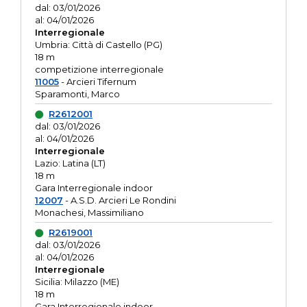
dal: 03/01/2026
al: 04/01/2026
Interregionale
Umbria: Città di Castello (PG)
18 m
competizione interregionale
11005
- Arcieri Tifernum
Sparamonti, Marco
R2612001
dal: 03/01/2026
al: 04/01/2026
Interregionale
Lazio: Latina (LT)
18 m
Gara Interregionale indoor
12007
- A.S.D. Arcieri Le Rondini
Monachesi, Massimiliano
R2619001
dal: 03/01/2026
al: 04/01/2026
Interregionale
Sicilia: Milazzo (ME)
18 m
Gara Interregionale indoor