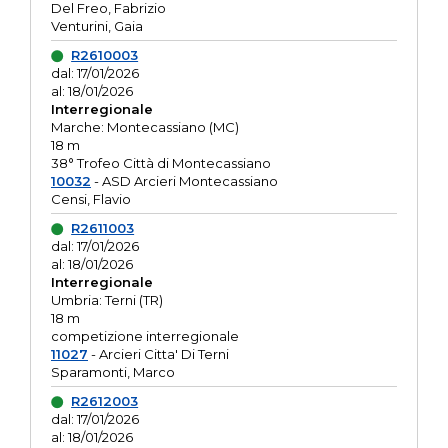
Del Freo, Fabrizio
Venturini, Gaia
R2610003
dal: 17/01/2026
al: 18/01/2026
Interregionale
Marche: Montecassiano (MC)
18 m
38° Trofeo Città di Montecassiano
10032
- ASD Arcieri Montecassiano
Censi, Flavio
R2611003
dal: 17/01/2026
al: 18/01/2026
Interregionale
Umbria: Terni (TR)
18 m
competizione interregionale
11027
- Arcieri Citta' Di Terni
Sparamonti, Marco
R2612003
dal: 17/01/2026
al: 18/01/2026