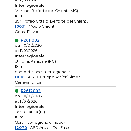
al: 11/01/2026
Interregionale
Marche: Belforte del Chienti (MC)
18 m
39° Trofeo Città di Belforte del Chienti.
10031
- Medio Chienti
Censi, Flavio
R2611002
dal: 10/01/2026
al: 11/01/2026
Interregionale
Umbria: Panicale (PG)
18 m
competizione interregionale
11016
- A.S.D. Gruppo Arcieri Simba
Caneva, Linda
R2612002
dal: 10/01/2026
al: 11/01/2026
Interregionale
Lazio: Latina (LT)
18 m
Gara Interregionale indoor
12070
- ASD Arcieri Del Falco