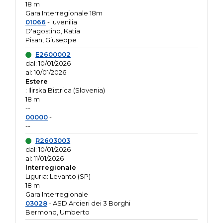
18 m
Gara Interregionale 18m
01066
- Iuvenilia
D'agostino, Katia
Pisan, Giuseppe
E2600002
dal: 10/01/2026
al: 10/01/2026
Estere
: Ilirska Bistrica (Slovenia)
18 m
--
00000
-
--
R2603003
dal: 10/01/2026
al: 11/01/2026
Interregionale
Liguria: Levanto (SP)
18 m
Gara Interregionale
03028
- ASD Arcieri dei 3 Borghi
Bermond, Umberto