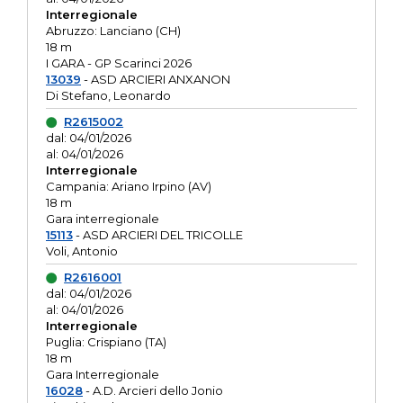
Interregionale
Abruzzo: Lanciano (CH)
18 m
I GARA - GP Scarinci 2026
13039
- ASD ARCIERI ANXANON
Di Stefano, Leonardo
R2615002
dal: 04/01/2026
al: 04/01/2026
Interregionale
Campania: Ariano Irpino (AV)
18 m
Gara interregionale
15113
- ASD ARCIERI DEL TRICOLLE
Voli, Antonio
R2616001
dal: 04/01/2026
al: 04/01/2026
Interregionale
Puglia: Crispiano (TA)
18 m
Gara Interregionale
16028
- A.D. Arcieri dello Jonio