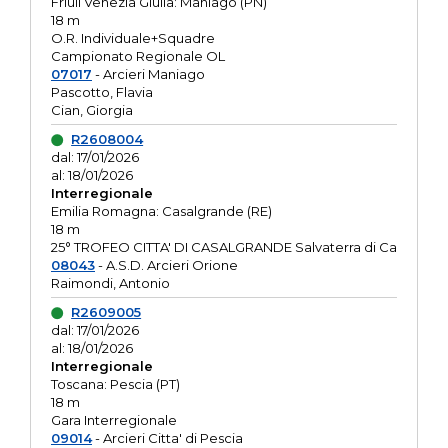
Friuli Venezia Giulia: Maniago (PN)
18 m
O.R. Individuale+Squadre
Campionato Regionale OL
07017
- Arcieri Maniago
Pascotto, Flavia
Cian, Giorgia
R2608004
dal: 17/01/2026
al: 18/01/2026
Interregionale
Emilia Romagna: Casalgrande (RE)
18 m
25° TROFEO CITTA' DI CASALGRANDE Salvaterra di Ca
08043
- A.S.D. Arcieri Orione
Raimondi, Antonio
R2609005
dal: 17/01/2026
al: 18/01/2026
Interregionale
Toscana: Pescia (PT)
18 m
Gara Interregionale
09014
- Arcieri Citta' di Pescia