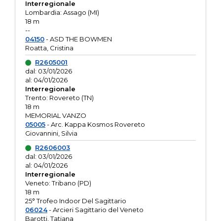
Interregionale
Lombardia: Assago (MI)
18 m
--
04150
- ASD THE BOWMEN
Roatta, Cristina
R2605001
dal: 03/01/2026
al: 04/01/2026
Interregionale
Trento: Rovereto (TN)
18 m
MEMORIAL VANZO
05005
- Arc. Kappa Kosmos Rovereto
Giovannini, Silvia
R2606003
dal: 03/01/2026
al: 04/01/2026
Interregionale
Veneto: Tribano (PD)
18 m
25° Trofeo Indoor Del Sagittario
06024
- Arcieri Sagittario del Veneto
Barotti, Tatiana