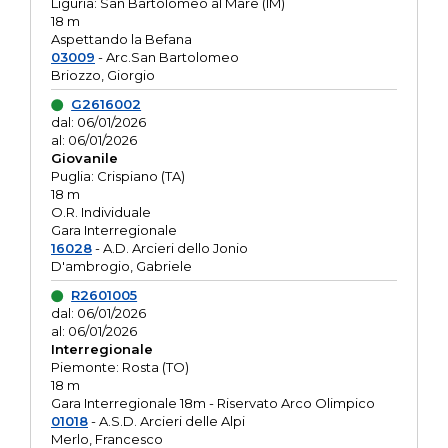
Liguria: San Bartolomeo al Mare (IM)
18 m
Aspettando la Befana
03009
- Arc.San Bartolomeo
Briozzo, Giorgio
G2616002
dal: 06/01/2026
al: 06/01/2026
Giovanile
Puglia: Crispiano (TA)
18 m
O.R. Individuale
Gara Interregionale
16028
- A.D. Arcieri dello Jonio
D'ambrogio, Gabriele
R2601005
dal: 06/01/2026
al: 06/01/2026
Interregionale
Piemonte: Rosta (TO)
18 m
Gara Interregionale 18m - Riservato Arco Olimpico
01018
- A.S.D. Arcieri delle Alpi
Merlo, Francesco