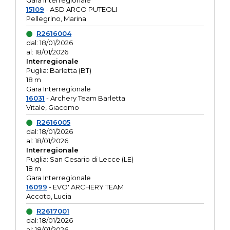
Gara interregionale
15109
- ASD ARCO PUTEOLI
Pellegrino, Marina
R2616004
dal: 18/01/2026
al: 18/01/2026
Interregionale
Puglia: Barletta (BT)
18 m
Gara Interregionale
16031
- Archery Team Barletta
Vitale, Giacomo
R2616005
dal: 18/01/2026
al: 18/01/2026
Interregionale
Puglia: San Cesario di Lecce (LE)
18 m
Gara Interregionale
16099
- EVO' ARCHERY TEAM
Accoto, Lucia
R2617001
dal: 18/01/2026
al: 18/01/2026