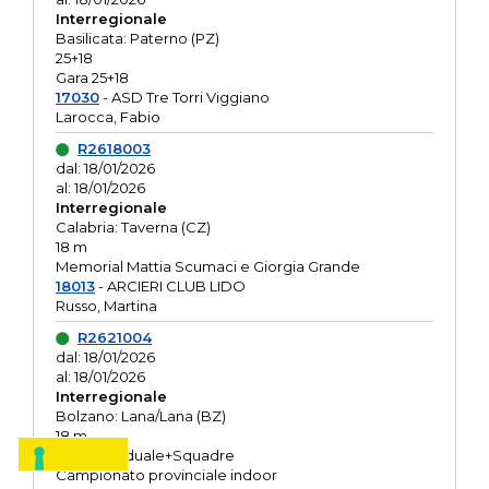
Interregionale
Basilicata: Paterno (PZ)
25+18
Gara 25+18
17030
- ASD Tre Torri Viggiano
Larocca, Fabio
R2618003
dal: 18/01/2026
al: 18/01/2026
Interregionale
Calabria: Taverna (CZ)
18 m
Memorial Mattia Scumaci e Giorgia Grande
18013
- ARCIERI CLUB LIDO
Russo, Martina
R2621004
dal: 18/01/2026
al: 18/01/2026
Interregionale
Bolzano: Lana/Lana (BZ)
18 m
O.R. Individuale+Squadre
Campionato provinciale indoor