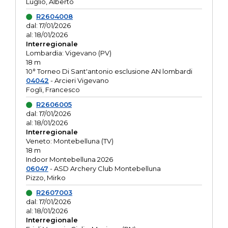
Luglio, Alberto
R2604008
dal: 17/01/2026
al: 18/01/2026
Interregionale
Lombardia: Vigevano (PV)
18 m
10° Torneo Di Sant'antonio esclusione AN lombardi
04042
- Arcieri Vigevano
Fogli, Francesco
R2606005
dal: 17/01/2026
al: 18/01/2026
Interregionale
Veneto: Montebelluna (TV)
18 m
Indoor Montebelluna 2026
06047
- ASD Archery Club Montebelluna
Pizzo, Mirko
R2607003
dal: 17/01/2026
al: 18/01/2026
Interregionale