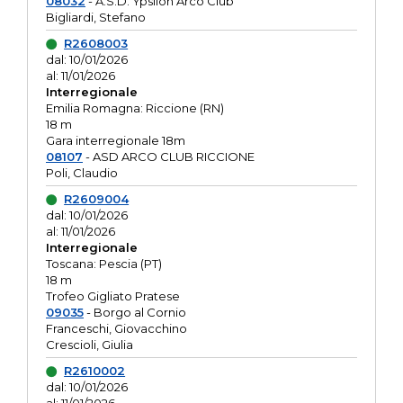
08032
- A.S.D. Ypsilon Arco Club
Bigliardi, Stefano
R2608003
dal: 10/01/2026
al: 11/01/2026
Interregionale
Emilia Romagna: Riccione (RN)
18 m
Gara interregionale 18m
08107
- ASD ARCO CLUB RICCIONE
Poli, Claudio
R2609004
dal: 10/01/2026
al: 11/01/2026
Interregionale
Toscana: Pescia (PT)
18 m
Trofeo Gigliato Pratese
09035
- Borgo al Cornio
Franceschi, Giovacchino
Crescioli, Giulia
R2610002
dal: 10/01/2026