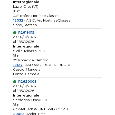
Interregionale
Lazio: Orte (VT)
18 m
33° Trofeo Hortinae Classes
12032
- A.S.D. Arc.HortinaeClasses
Sordi, Stefano
R2619015
dal: 17/01/2026
al: 18/01/2026
Interregionale
Sicilia: Milazzo (ME)
18 m
9° Trofeo dei Nebrodi
19127
- ASD ARCIERI DEI NEBRODI
Cascio, Manuela
Lenzo, Carmela
R2620003
dal: 17/01/2026
al: 18/01/2026
Interregionale
Sardegna: Uras (OR)
18 m
COMPETIZIONE INTERREGIONALE
20010
- Arcieri Uras