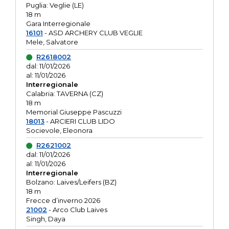
Puglia: Veglie (LE)
18 m
Gara Interregionale
16101
- ASD ARCHERY CLUB VEGLIE
Mele, Salvatore
R2618002
dal: 11/01/2026
al: 11/01/2026
Interregionale
Calabria: TAVERNA (CZ)
18 m
Memorial Giuseppe Pascuzzi
18013
- ARCIERI CLUB LIDO
Socievole, Eleonora
R2621002
dal: 11/01/2026
al: 11/01/2026
Interregionale
Bolzano: Laives/Leifers (BZ)
18 m
Frecce d’inverno 2026
21002
- Arco Club Laives
Singh, Daya