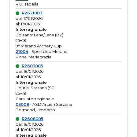
Riu, Isabella
R2621003
dal: 17/01/2026
al: 17/01/2026
Interregionale
Bolzano: Lana/Lana (BZ)
25+18
9° Merano Archery Cup
21004
- Sportclub Merano
Pinna, Mariagrazia
R2603005
dal: 18/01/2026
al: 18/01/2026
Interregionale
Liguria: Sarzana (SP)
25+18
Gara Interregionale
03008
- ASD Arcieri Sarzana
Bermond, Umberto
R2608005
dal: 18/01/2026
al: 18/01/2026
Interregionale