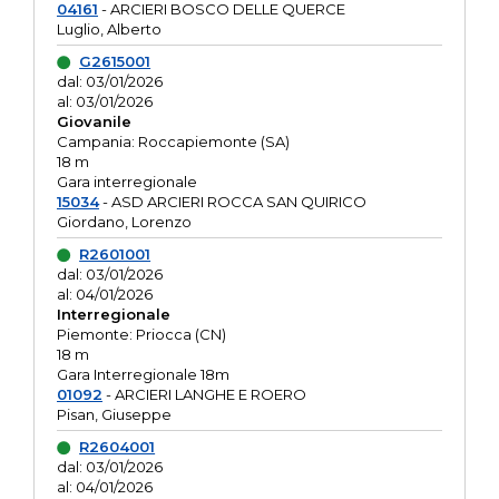
04161
- ARCIERI BOSCO DELLE QUERCE
Luglio, Alberto
G2615001
dal: 03/01/2026
al: 03/01/2026
Giovanile
Campania: Roccapiemonte (SA)
18 m
Gara interregionale
15034
- ASD ARCIERI ROCCA SAN QUIRICO
Giordano, Lorenzo
R2601001
dal: 03/01/2026
al: 04/01/2026
Interregionale
Piemonte: Priocca (CN)
18 m
Gara Interregionale 18m
01092
- ARCIERI LANGHE E ROERO
Pisan, Giuseppe
R2604001
dal: 03/01/2026
al: 04/01/2026