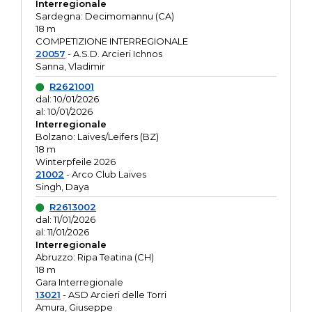
Interregionale
Sardegna: Decimomannu (CA)
18 m
COMPETIZIONE INTERREGIONALE
20057
- A.S.D. Arcieri Ichnos
Sanna, Vladimir
R2621001
dal: 10/01/2026
al: 10/01/2026
Interregionale
Bolzano: Laives/Leifers (BZ)
18 m
Winterpfeile 2026
21002
- Arco Club Laives
Singh, Daya
R2613002
dal: 11/01/2026
al: 11/01/2026
Interregionale
Abruzzo: Ripa Teatina (CH)
18 m
Gara Interregionale
13021
- ASD Arcieri delle Torri
Amura, Giuseppe