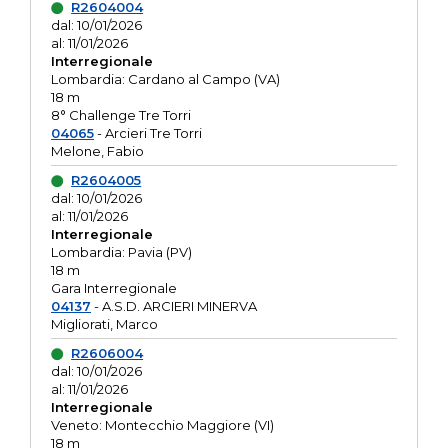
R2604004
dal: 10/01/2026
al: 11/01/2026
Interregionale
Lombardia: Cardano al Campo (VA)
18 m
8° Challenge Tre Torri
04065
- Arcieri Tre Torri
Melone, Fabio
R2604005
dal: 10/01/2026
al: 11/01/2026
Interregionale
Lombardia: Pavia (PV)
18 m
Gara Interregionale
04137
- A.S.D. ARCIERI MINERVA
Migliorati, Marco
R2606004
dal: 10/01/2026
al: 11/01/2026
Interregionale
Veneto: Montecchio Maggiore (VI)
18 m