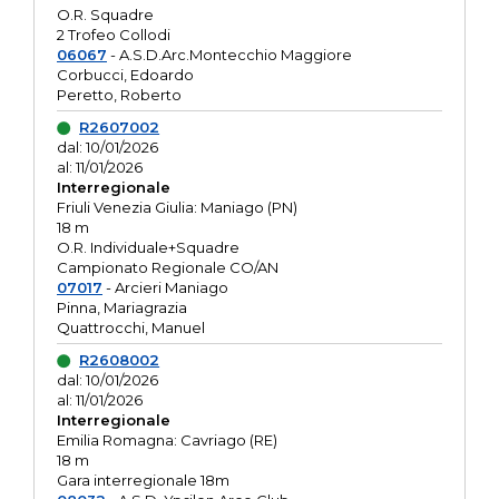
O.R. Squadre
2 Trofeo Collodi
06067
- A.S.D.Arc.Montecchio Maggiore
Corbucci, Edoardo
Peretto, Roberto
R2607002
dal: 10/01/2026
al: 11/01/2026
Interregionale
Friuli Venezia Giulia: Maniago (PN)
18 m
O.R. Individuale+Squadre
Campionato Regionale CO/AN
07017
- Arcieri Maniago
Pinna, Mariagrazia
Quattrocchi, Manuel
R2608002
dal: 10/01/2026
al: 11/01/2026
Interregionale
Emilia Romagna: Cavriago (RE)
18 m
Gara interregionale 18m