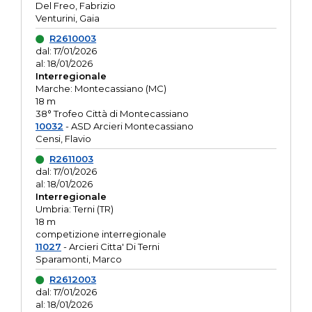
Del Freo, Fabrizio
Venturini, Gaia
R2610003
dal: 17/01/2026
al: 18/01/2026
Interregionale
Marche: Montecassiano (MC)
18 m
38° Trofeo Città di Montecassiano
10032
- ASD Arcieri Montecassiano
Censi, Flavio
R2611003
dal: 17/01/2026
al: 18/01/2026
Interregionale
Umbria: Terni (TR)
18 m
competizione interregionale
11027
- Arcieri Citta' Di Terni
Sparamonti, Marco
R2612003
dal: 17/01/2026
al: 18/01/2026