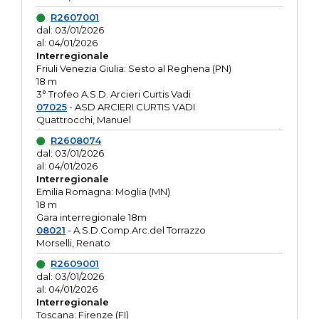
R2607001
dal: 03/01/2026
al: 04/01/2026
Interregionale
Friuli Venezia Giulia: Sesto al Reghena (PN)
18 m
3° Trofeo A.S.D. Arcieri Curtis Vadi
07025
- ASD ARCIERI CURTIS VADI
Quattrocchi, Manuel
R2608074
dal: 03/01/2026
al: 04/01/2026
Interregionale
Emilia Romagna: Moglia (MN)
18 m
Gara interregionale 18m
08021
- A.S.D.Comp.Arc.del Torrazzo
Morselli, Renato
R2609001
dal: 03/01/2026
al: 04/01/2026
Interregionale
Toscana: Firenze (FI)