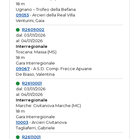
18 m
Ugnano – Trofeo della Befana
09053
- Arcieri della Real Villa
Venturini, Gaia
R2609002
dal: 03/01/2026
al: 04/01/2026
Interregionale
Toscana: Massa (MS)
18 m
Gara Interregionale
09067
- A.S.D. Comp. Frecce Apuane
De Biaso, Valentina
R2610001
dal: 03/01/2026
al: 04/01/2026
Interregionale
Marche: Civitanova Marche (MC)
18 m
Gara Interregionale
10003
- Arcieri Civitanova
Tagliaferri, Gabriele
R2611001