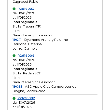
Cagnacci, Fabio
R2619003
dal: 10/01/2026
al: 11/01/2026
Interregionale
Sicilia: Trapani (TP)
18 m
Gara Interregionale indoor
19041
- Dyamond Archery Palermo
Daidone, Caterina
Lenzo, Carmela
R2619004
dal: 10/01/2026
al: 11/01/2026
Interregionale
Sicilia: Pedara (CT)
18 m
Gara Interregionale indoor
19083
- ASD Apple Club Camporotondo
Blogna, Santosvaldo
R2620002
dal: 10/01/2026
al: 11/01/2026