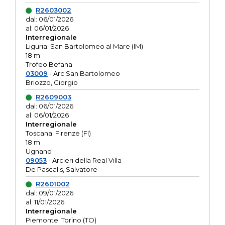
R2603002
dal: 06/01/2026
al: 06/01/2026
Interregionale
Liguria: San Bartolomeo al Mare (IM)
18 m
Trofeo Befana
03009
- Arc.San Bartolomeo
Briozzo, Giorgio
R2609003
dal: 06/01/2026
al: 06/01/2026
Interregionale
Toscana: Firenze (FI)
18 m
Ugnano
09053
- Arcieri della Real Villa
De Pascalis, Salvatore
R2601002
dal: 09/01/2026
al: 11/01/2026
Interregionale
Piemonte: Torino (TO)