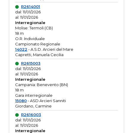
R2614001
dal: 11/01/2026
al: 11/01/2026
Interregionale
Molise: Termoli (CB)
18 m
O.R. Individuale
Campionato Regionale
14022
- A.S.D. Arcieri del Mare
Capretti, Manuela Cecilia
R2615003
dal: 11/01/2026
al: 11/01/2026
Interregionale
Campania: Benevento (BN)
18 m
Gara interregionale
15080
- ASD Arcieri Sanniti
Giordano, Carmine
R2616003
dal: 11/01/2026
al: 11/01/2026
Interregionale