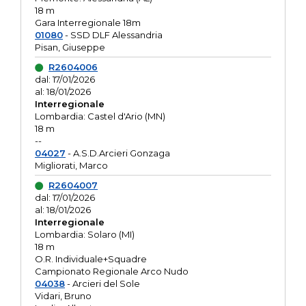
18 m
Gara Interregionale 18m
01080
- SSD DLF Alessandria
Pisan, Giuseppe
R2604006
dal: 17/01/2026
al: 18/01/2026
Interregionale
Lombardia: Castel d'Ario (MN)
18 m
--
04027
- A.S.D.Arcieri Gonzaga
Migliorati, Marco
R2604007
dal: 17/01/2026
al: 18/01/2026
Interregionale
Lombardia: Solaro (MI)
18 m
O.R. Individuale+Squadre
Campionato Regionale Arco Nudo
04038
- Arcieri del Sole
Vidari, Bruno