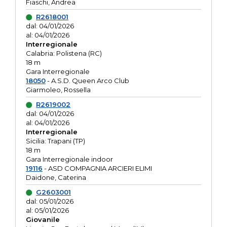
Fiaschi, Andrea
R2618001
dal: 04/01/2026
al: 04/01/2026
Interregionale
Calabria: Polistena (RC)
18 m
Gara Interregionale
18050
- A.S.D. Queen Arco Club
Giarmoleo, Rossella
R2619002
dal: 04/01/2026
al: 04/01/2026
Interregionale
Sicilia: Trapani (TP)
18 m
Gara Interregionale indoor
19116
- ASD COMPAGNIA ARCIERI ELIMI
Daidone, Caterina
G2603001
dal: 05/01/2026
al: 05/01/2026
Giovanile