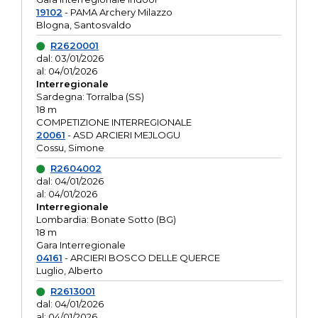
19102
- PAMA Archery Milazzo
Blogna, Santosvaldo
R2620001
dal: 03/01/2026
al: 04/01/2026
Interregionale
Sardegna: Torralba (SS)
18 m
COMPETIZIONE INTERREGIONALE
20061
- ASD ARCIERI MEJLOGU
Cossu, Simone
R2604002
dal: 04/01/2026
al: 04/01/2026
Interregionale
Lombardia: Bonate Sotto (BG)
18 m
Gara Interregionale
04161
- ARCIERI BOSCO DELLE QUERCE
Luglio, Alberto
R2613001
dal: 04/01/2026
al: 04/01/2026