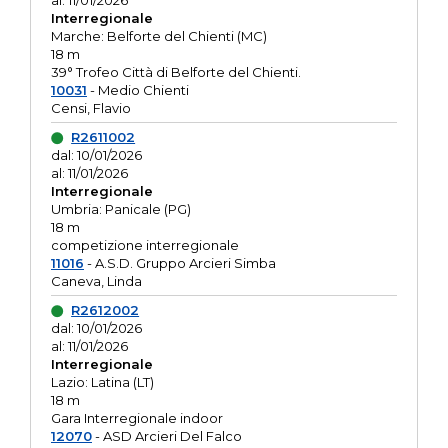
al: 11/01/2026
Interregionale
Marche: Belforte del Chienti (MC)
18 m
39° Trofeo Città di Belforte del Chienti.
10031
- Medio Chienti
Censi, Flavio
R2611002
dal: 10/01/2026
al: 11/01/2026
Interregionale
Umbria: Panicale (PG)
18 m
competizione interregionale
11016
- A.S.D. Gruppo Arcieri Simba
Caneva, Linda
R2612002
dal: 10/01/2026
al: 11/01/2026
Interregionale
Lazio: Latina (LT)
18 m
Gara Interregionale indoor
12070
- ASD Arcieri Del Falco