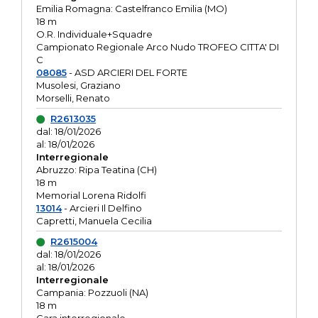
Emilia Romagna: Castelfranco Emilia (MO)
18 m
O.R. Individuale+Squadre
Campionato Regionale Arco Nudo TROFEO CITTA' DI
C
08085
- ASD ARCIERI DEL FORTE
Musolesi, Graziano
Morselli, Renato
R2613035
dal: 18/01/2026
al: 18/01/2026
Interregionale
Abruzzo: Ripa Teatina (CH)
18 m
Memorial Lorena Ridolfi
13014
- Arcieri Il Delfino
Capretti, Manuela Cecilia
R2615004
dal: 18/01/2026
al: 18/01/2026
Interregionale
Campania: Pozzuoli (NA)
18 m