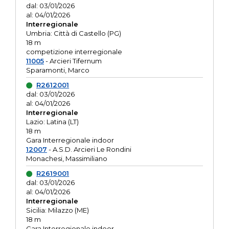
dal: 03/01/2026
al: 04/01/2026
Interregionale
Umbria: Città di Castello (PG)
18 m
competizione interregionale
11005
- Arcieri Tifernum
Sparamonti, Marco
R2612001
dal: 03/01/2026
al: 04/01/2026
Interregionale
Lazio: Latina (LT)
18 m
Gara Interregionale indoor
12007
- A.S.D. Arcieri Le Rondini
Monachesi, Massimiliano
R2619001
dal: 03/01/2026
al: 04/01/2026
Interregionale
Sicilia: Milazzo (ME)
18 m
Gara Interregionale indoor