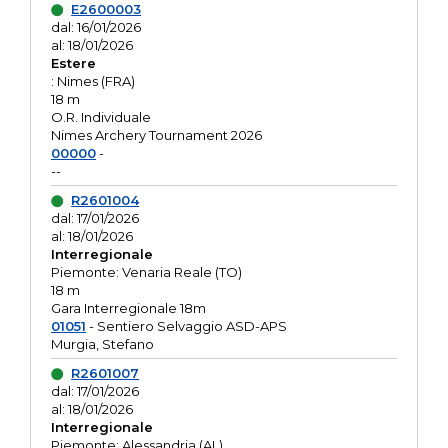
E2600003
dal: 16/01/2026
al: 18/01/2026
Estere
: Nimes (FRA)
18 m
O.R. Individuale
Nimes Archery Tournament 2026
00000
-
--
R2601004
dal: 17/01/2026
al: 18/01/2026
Interregionale
Piemonte: Venaria Reale (TO)
18 m
Gara Interregionale 18m
01051
- Sentiero Selvaggio ASD-APS
Murgia, Stefano
R2601007
dal: 17/01/2026
al: 18/01/2026
Interregionale
Piemonte: Alessandria (AL)