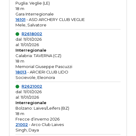
Puglia: Veglie (LE)
18 m
Gara Interregionale
16101
- ASD ARCHERY CLUB VEGLIE
Mele, Salvatore
R2618002
dal: 11/01/2026
al: 11/01/2026
Interregionale
Calabria: TAVERNA (CZ)
18 m
Memorial Giuseppe Pascuzzi
18013
- ARCIERI CLUB LIDO
Socievole, Eleonora
R2621002
dal: 11/01/2026
al: 11/01/2026
Interregionale
Bolzano: Laives/Leifers (BZ)
18 m
Frecce d’inverno 2026
21002
- Arco Club Laives
Singh, Daya