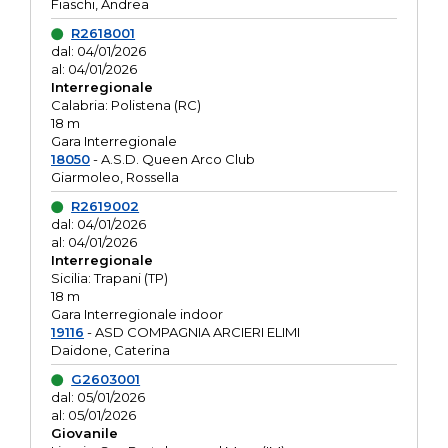
Fiaschi, Andrea
R2618001
dal: 04/01/2026
al: 04/01/2026
Interregionale
Calabria: Polistena (RC)
18 m
Gara Interregionale
18050
- A.S.D. Queen Arco Club
Giarmoleo, Rossella
R2619002
dal: 04/01/2026
al: 04/01/2026
Interregionale
Sicilia: Trapani (TP)
18 m
Gara Interregionale indoor
19116
- ASD COMPAGNIA ARCIERI ELIMI
Daidone, Caterina
G2603001
dal: 05/01/2026
al: 05/01/2026
Giovanile