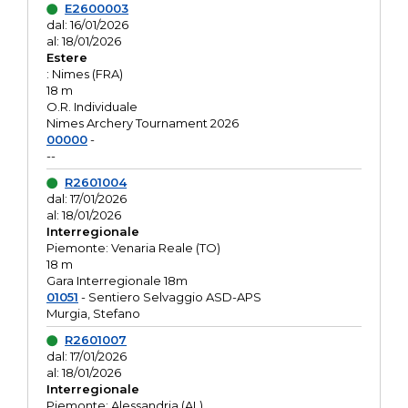
E2600003
dal: 16/01/2026
al: 18/01/2026
Estere
: Nimes (FRA)
18 m
O.R. Individuale
Nimes Archery Tournament 2026
00000
-
--
R2601004
dal: 17/01/2026
al: 18/01/2026
Interregionale
Piemonte: Venaria Reale (TO)
18 m
Gara Interregionale 18m
01051
- Sentiero Selvaggio ASD-APS
Murgia, Stefano
R2601007
dal: 17/01/2026
al: 18/01/2026
Interregionale
Piemonte: Alessandria (AL)