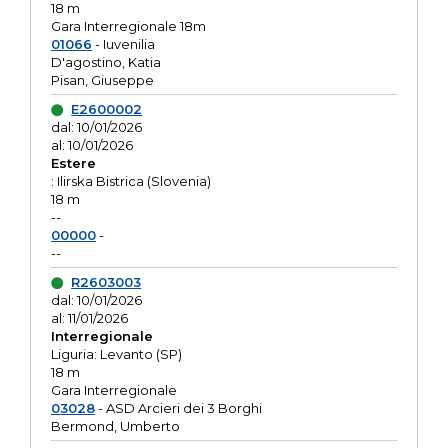
18 m
Gara Interregionale 18m
01066
- Iuvenilia
D'agostino, Katia
Pisan, Giuseppe
E2600002
dal: 10/01/2026
al: 10/01/2026
Estere
: Ilirska Bistrica (Slovenia)
18 m
--
00000
-
--
R2603003
dal: 10/01/2026
al: 11/01/2026
Interregionale
Liguria: Levanto (SP)
18 m
Gara Interregionale
03028
- ASD Arcieri dei 3 Borghi
Bermond, Umberto