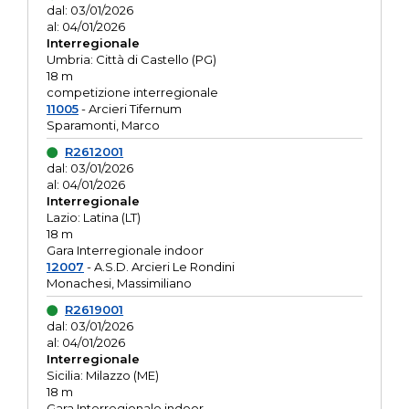
dal: 03/01/2026
al: 04/01/2026
Interregionale
Umbria: Città di Castello (PG)
18 m
competizione interregionale
11005
- Arcieri Tifernum
Sparamonti, Marco
R2612001
dal: 03/01/2026
al: 04/01/2026
Interregionale
Lazio: Latina (LT)
18 m
Gara Interregionale indoor
12007
- A.S.D. Arcieri Le Rondini
Monachesi, Massimiliano
R2619001
dal: 03/01/2026
al: 04/01/2026
Interregionale
Sicilia: Milazzo (ME)
18 m
Gara Interregionale indoor