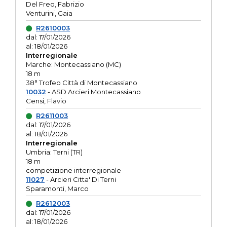
Del Freo, Fabrizio
Venturini, Gaia
R2610003
dal: 17/01/2026
al: 18/01/2026
Interregionale
Marche: Montecassiano (MC)
18 m
38° Trofeo Città di Montecassiano
10032
- ASD Arcieri Montecassiano
Censi, Flavio
R2611003
dal: 17/01/2026
al: 18/01/2026
Interregionale
Umbria: Terni (TR)
18 m
competizione interregionale
11027
- Arcieri Citta' Di Terni
Sparamonti, Marco
R2612003
dal: 17/01/2026
al: 18/01/2026