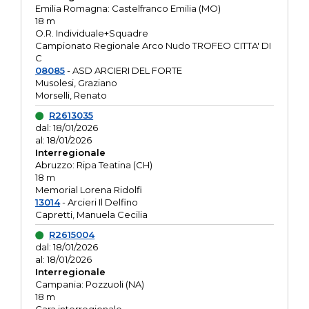
Emilia Romagna: Castelfranco Emilia (MO)
18 m
O.R. Individuale+Squadre
Campionato Regionale Arco Nudo TROFEO CITTA' DI
C
08085
- ASD ARCIERI DEL FORTE
Musolesi, Graziano
Morselli, Renato
R2613035
dal: 18/01/2026
al: 18/01/2026
Interregionale
Abruzzo: Ripa Teatina (CH)
18 m
Memorial Lorena Ridolfi
13014
- Arcieri Il Delfino
Capretti, Manuela Cecilia
R2615004
dal: 18/01/2026
al: 18/01/2026
Interregionale
Campania: Pozzuoli (NA)
18 m