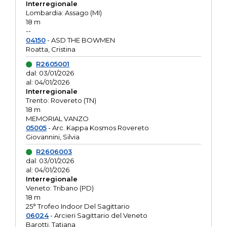
Interregionale
Lombardia: Assago (MI)
18 m
--
04150
- ASD THE BOWMEN
Roatta, Cristina
R2605001
dal: 03/01/2026
al: 04/01/2026
Interregionale
Trento: Rovereto (TN)
18 m
MEMORIAL VANZO
05005
- Arc. Kappa Kosmos Rovereto
Giovannini, Silvia
R2606003
dal: 03/01/2026
al: 04/01/2026
Interregionale
Veneto: Tribano (PD)
18 m
25° Trofeo Indoor Del Sagittario
06024
- Arcieri Sagittario del Veneto
Barotti, Tatiana