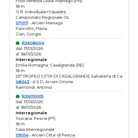
Friuli Venezia Giulia: Maniago (PN)
18 m
O.R. Individuale+Squadre
Campionato Regionale OL
07017
- Arcieri Maniago
Pascotto, Flavia
Cian, Giorgia
R2608004
dal: 17/01/2026
al: 18/01/2026
Interregionale
Emilia Romagna: Casalgrande (RE)
18 m
25° TROFEO CITTA' DI CASALGRANDE Salvaterra di Ca
08043
- A.S.D. Arcieri Orione
Raimondi, Antonio
R2609005
dal: 17/01/2026
al: 18/01/2026
Interregionale
Toscana: Pescia (PT)
18 m
Gara Interregionale
09014
- Arcieri Citta' di Pescia