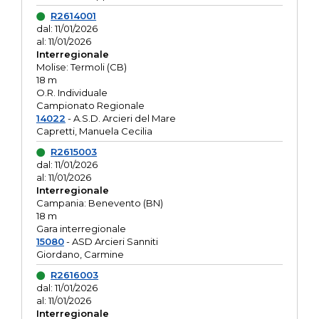
R2614001
dal: 11/01/2026
al: 11/01/2026
Interregionale
Molise: Termoli (CB)
18 m
O.R. Individuale
Campionato Regionale
14022
- A.S.D. Arcieri del Mare
Capretti, Manuela Cecilia
R2615003
dal: 11/01/2026
al: 11/01/2026
Interregionale
Campania: Benevento (BN)
18 m
Gara interregionale
15080
- ASD Arcieri Sanniti
Giordano, Carmine
R2616003
dal: 11/01/2026
al: 11/01/2026
Interregionale