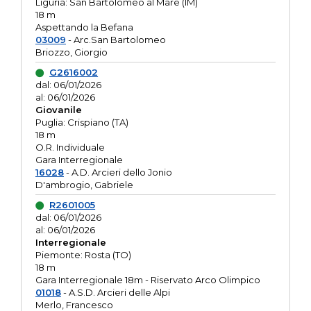
Liguria: San Bartolomeo al Mare (IM)
18 m
Aspettando la Befana
03009
- Arc.San Bartolomeo
Briozzo, Giorgio
G2616002
dal: 06/01/2026
al: 06/01/2026
Giovanile
Puglia: Crispiano (TA)
18 m
O.R. Individuale
Gara Interregionale
16028
- A.D. Arcieri dello Jonio
D'ambrogio, Gabriele
R2601005
dal: 06/01/2026
al: 06/01/2026
Interregionale
Piemonte: Rosta (TO)
18 m
Gara Interregionale 18m - Riservato Arco Olimpico
01018
- A.S.D. Arcieri delle Alpi
Merlo, Francesco