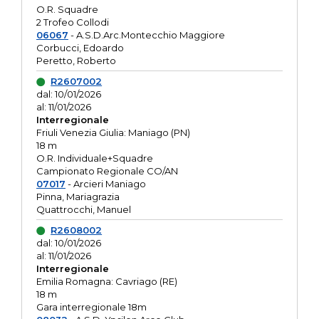
O.R. Squadre
2 Trofeo Collodi
06067
- A.S.D.Arc.Montecchio Maggiore
Corbucci, Edoardo
Peretto, Roberto
R2607002
dal: 10/01/2026
al: 11/01/2026
Interregionale
Friuli Venezia Giulia: Maniago (PN)
18 m
O.R. Individuale+Squadre
Campionato Regionale CO/AN
07017
- Arcieri Maniago
Pinna, Mariagrazia
Quattrocchi, Manuel
R2608002
dal: 10/01/2026
al: 11/01/2026
Interregionale
Emilia Romagna: Cavriago (RE)
18 m
Gara interregionale 18m