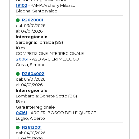
19102
- PAMA Archery Milazzo
Blogna, Santosvaldo
R2620001
dal: 03/01/2026
al: 04/01/2026
Interregionale
Sardegna: Torralba (SS)
18 m
COMPETIZIONE INTERREGIONALE
20061
- ASD ARCIERI MEJLOGU
Cossu, Simone
R2604002
dal: 04/01/2026
al: 04/01/2026
Interregionale
Lombardia: Bonate Sotto (BG)
18 m
Gara Interregionale
04161
- ARCIERI BOSCO DELLE QUERCE
Luglio, Alberto
R2613001
dal: 04/01/2026
al: 04/01/2026