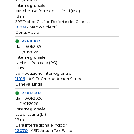
al: 11/01/2026
Interregionale
Marche: Belforte del Chienti (MC)
18 m
39° Trofeo Città di Belforte del Chienti.
10031
- Medio Chienti
Censi, Flavio
R2611002
dal: 10/01/2026
al: 11/01/2026
Interregionale
Umbria: Panicale (PG)
18 m
competizione interregionale
11016
- A.S.D. Gruppo Arcieri Simba
Caneva, Linda
R2612002
dal: 10/01/2026
al: 11/01/2026
Interregionale
Lazio: Latina (LT)
18 m
Gara Interregionale indoor
12070
- ASD Arcieri Del Falco