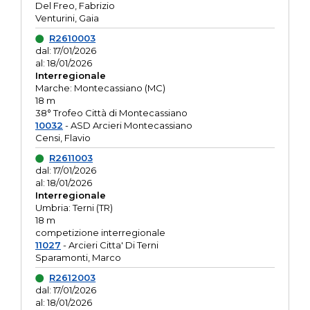
Del Freo, Fabrizio
Venturini, Gaia
R2610003
dal: 17/01/2026
al: 18/01/2026
Interregionale
Marche: Montecassiano (MC)
18 m
38° Trofeo Città di Montecassiano
10032
- ASD Arcieri Montecassiano
Censi, Flavio
R2611003
dal: 17/01/2026
al: 18/01/2026
Interregionale
Umbria: Terni (TR)
18 m
competizione interregionale
11027
- Arcieri Citta' Di Terni
Sparamonti, Marco
R2612003
dal: 17/01/2026
al: 18/01/2026