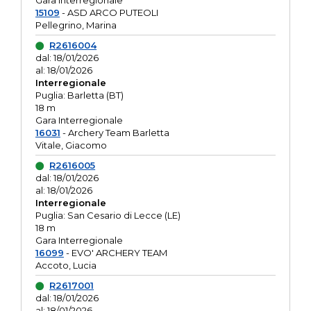
Gara interregionale
15109
- ASD ARCO PUTEOLI
Pellegrino, Marina
R2616004
dal: 18/01/2026
al: 18/01/2026
Interregionale
Puglia: Barletta (BT)
18 m
Gara Interregionale
16031
- Archery Team Barletta
Vitale, Giacomo
R2616005
dal: 18/01/2026
al: 18/01/2026
Interregionale
Puglia: San Cesario di Lecce (LE)
18 m
Gara Interregionale
16099
- EVO' ARCHERY TEAM
Accoto, Lucia
R2617001
dal: 18/01/2026
al: 18/01/2026