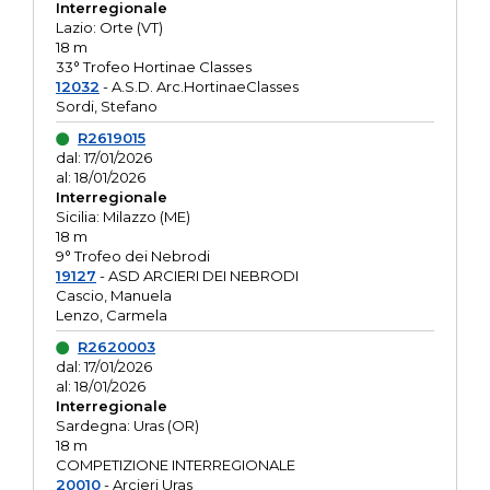
Interregionale
Lazio: Orte (VT)
18 m
33° Trofeo Hortinae Classes
12032
- A.S.D. Arc.HortinaeClasses
Sordi, Stefano
R2619015
dal: 17/01/2026
al: 18/01/2026
Interregionale
Sicilia: Milazzo (ME)
18 m
9° Trofeo dei Nebrodi
19127
- ASD ARCIERI DEI NEBRODI
Cascio, Manuela
Lenzo, Carmela
R2620003
dal: 17/01/2026
al: 18/01/2026
Interregionale
Sardegna: Uras (OR)
18 m
COMPETIZIONE INTERREGIONALE
20010
- Arcieri Uras