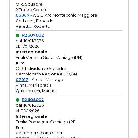
O.R. Squadre
2 Trofeo Collodi
06067
- A.S.D.Arc.Montecchio Maggiore
Corbucci, Edoardo
Peretto, Roberto
R2607002
dal: 10/01/2026
al: 11/01/2026
Interregionale
Friuli Venezia Giulia: Maniago (PN)
18 m
O.R. Individuale+Squadre
Campionato Regionale CO/AN
07017
- Arcieri Maniago
Pinna, Mariagrazia
Quattrocchi, Manuel
R2608002
dal: 10/01/2026
al: 11/01/2026
Interregionale
Emilia Romagna: Cavriago (RE)
18 m
Gara interregionale 18m