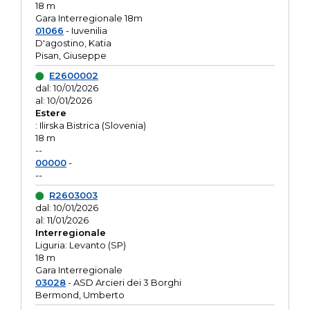
18 m
Gara Interregionale 18m
01066
- Iuvenilia
D'agostino, Katia
Pisan, Giuseppe
E2600002
dal: 10/01/2026
al: 10/01/2026
Estere
: Ilirska Bistrica (Slovenia)
18 m
--
00000
-
--
R2603003
dal: 10/01/2026
al: 11/01/2026
Interregionale
Liguria: Levanto (SP)
18 m
Gara Interregionale
03028
- ASD Arcieri dei 3 Borghi
Bermond, Umberto