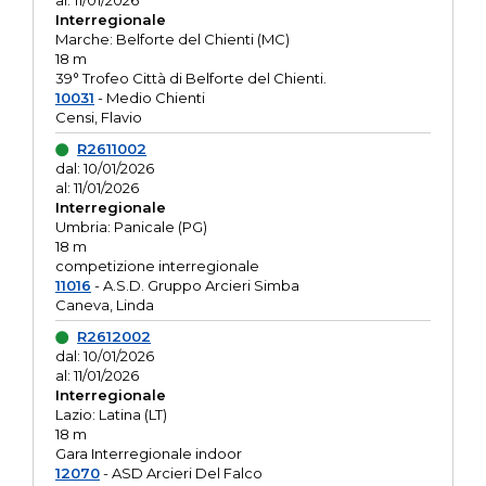
al: 11/01/2026
Interregionale
Marche: Belforte del Chienti (MC)
18 m
39° Trofeo Città di Belforte del Chienti.
10031
- Medio Chienti
Censi, Flavio
R2611002
dal: 10/01/2026
al: 11/01/2026
Interregionale
Umbria: Panicale (PG)
18 m
competizione interregionale
11016
- A.S.D. Gruppo Arcieri Simba
Caneva, Linda
R2612002
dal: 10/01/2026
al: 11/01/2026
Interregionale
Lazio: Latina (LT)
18 m
Gara Interregionale indoor
12070
- ASD Arcieri Del Falco