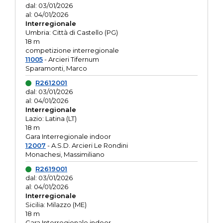
dal: 03/01/2026
al: 04/01/2026
Interregionale
Umbria: Città di Castello (PG)
18 m
competizione interregionale
11005
- Arcieri Tifernum
Sparamonti, Marco
R2612001
dal: 03/01/2026
al: 04/01/2026
Interregionale
Lazio: Latina (LT)
18 m
Gara Interregionale indoor
12007
- A.S.D. Arcieri Le Rondini
Monachesi, Massimiliano
R2619001
dal: 03/01/2026
al: 04/01/2026
Interregionale
Sicilia: Milazzo (ME)
18 m
Gara Interregionale indoor