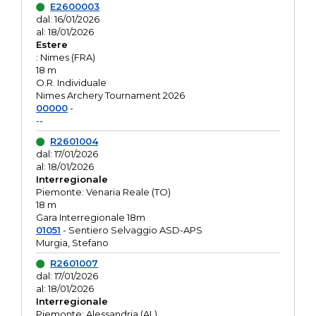
E2600003
dal: 16/01/2026
al: 18/01/2026
Estere
: Nimes (FRA)
18 m
O.R. Individuale
Nimes Archery Tournament 2026
00000
-
--
R2601004
dal: 17/01/2026
al: 18/01/2026
Interregionale
Piemonte: Venaria Reale (TO)
18 m
Gara Interregionale 18m
01051
- Sentiero Selvaggio ASD-APS
Murgia, Stefano
R2601007
dal: 17/01/2026
al: 18/01/2026
Interregionale
Piemonte: Alessandria (AL)