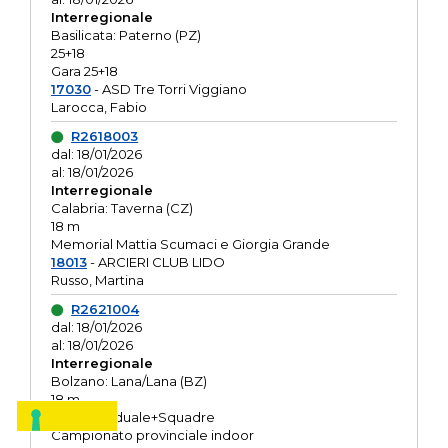
Interregionale
Basilicata: Paterno (PZ)
25+18
Gara 25+18
17030
- ASD Tre Torri Viggiano
Larocca, Fabio
R2618003
dal: 18/01/2026
al: 18/01/2026
Interregionale
Calabria: Taverna (CZ)
18 m
Memorial Mattia Scumaci e Giorgia Grande
18013
- ARCIERI CLUB LIDO
Russo, Martina
R2621004
dal: 18/01/2026
al: 18/01/2026
Interregionale
Bolzano: Lana/Lana (BZ)
18 m
O.R. Individuale+Squadre
Campionato provinciale indoor