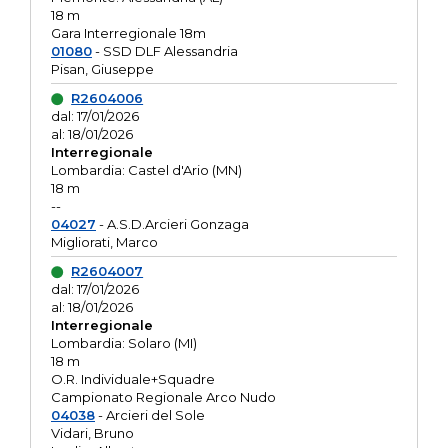
18 m
Gara Interregionale 18m
01080
- SSD DLF Alessandria
Pisan, Giuseppe
R2604006
dal: 17/01/2026
al: 18/01/2026
Interregionale
Lombardia: Castel d'Ario (MN)
18 m
--
04027
- A.S.D.Arcieri Gonzaga
Migliorati, Marco
R2604007
dal: 17/01/2026
al: 18/01/2026
Interregionale
Lombardia: Solaro (MI)
18 m
O.R. Individuale+Squadre
Campionato Regionale Arco Nudo
04038
- Arcieri del Sole
Vidari, Bruno