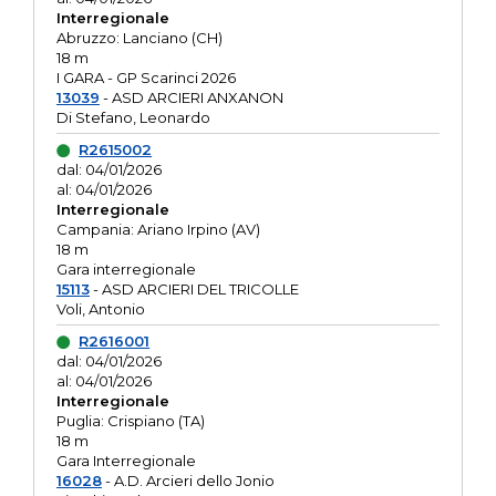
Interregionale
Abruzzo: Lanciano (CH)
18 m
I GARA - GP Scarinci 2026
13039
- ASD ARCIERI ANXANON
Di Stefano, Leonardo
R2615002
dal: 04/01/2026
al: 04/01/2026
Interregionale
Campania: Ariano Irpino (AV)
18 m
Gara interregionale
15113
- ASD ARCIERI DEL TRICOLLE
Voli, Antonio
R2616001
dal: 04/01/2026
al: 04/01/2026
Interregionale
Puglia: Crispiano (TA)
18 m
Gara Interregionale
16028
- A.D. Arcieri dello Jonio