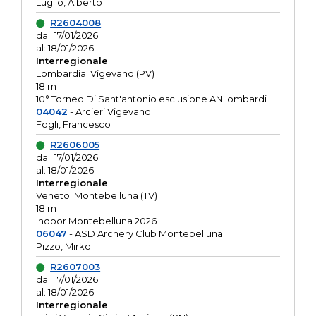
Luglio, Alberto
R2604008
dal: 17/01/2026
al: 18/01/2026
Interregionale
Lombardia: Vigevano (PV)
18 m
10° Torneo Di Sant'antonio esclusione AN lombardi
04042
- Arcieri Vigevano
Fogli, Francesco
R2606005
dal: 17/01/2026
al: 18/01/2026
Interregionale
Veneto: Montebelluna (TV)
18 m
Indoor Montebelluna 2026
06047
- ASD Archery Club Montebelluna
Pizzo, Mirko
R2607003
dal: 17/01/2026
al: 18/01/2026
Interregionale