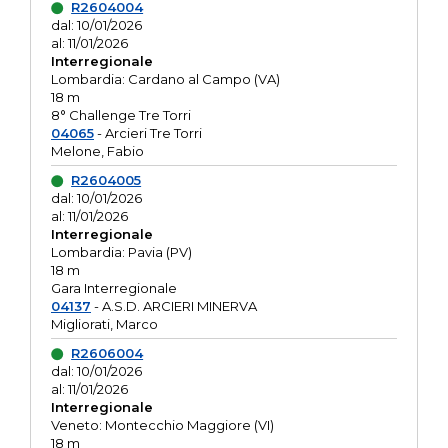
R2604004
dal: 10/01/2026
al: 11/01/2026
Interregionale
Lombardia: Cardano al Campo (VA)
18 m
8° Challenge Tre Torri
04065
- Arcieri Tre Torri
Melone, Fabio
R2604005
dal: 10/01/2026
al: 11/01/2026
Interregionale
Lombardia: Pavia (PV)
18 m
Gara Interregionale
04137
- A.S.D. ARCIERI MINERVA
Migliorati, Marco
R2606004
dal: 10/01/2026
al: 11/01/2026
Interregionale
Veneto: Montecchio Maggiore (VI)
18 m