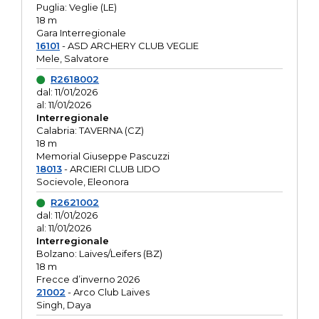
Puglia: Veglie (LE)
18 m
Gara Interregionale
16101
- ASD ARCHERY CLUB VEGLIE
Mele, Salvatore
R2618002
dal: 11/01/2026
al: 11/01/2026
Interregionale
Calabria: TAVERNA (CZ)
18 m
Memorial Giuseppe Pascuzzi
18013
- ARCIERI CLUB LIDO
Socievole, Eleonora
R2621002
dal: 11/01/2026
al: 11/01/2026
Interregionale
Bolzano: Laives/Leifers (BZ)
18 m
Frecce d’inverno 2026
21002
- Arco Club Laives
Singh, Daya