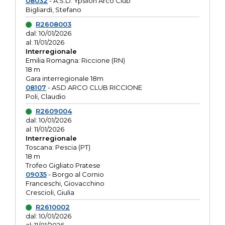
08032
- A.S.D. Ypsilon Arco Club
Bigliardi, Stefano
R2608003
dal: 10/01/2026
al: 11/01/2026
Interregionale
Emilia Romagna: Riccione (RN)
18 m
Gara interregionale 18m
08107
- ASD ARCO CLUB RICCIONE
Poli, Claudio
R2609004
dal: 10/01/2026
al: 11/01/2026
Interregionale
Toscana: Pescia (PT)
18 m
Trofeo Gigliato Pratese
09035
- Borgo al Cornio
Franceschi, Giovacchino
Crescioli, Giulia
R2610002
dal: 10/01/2026