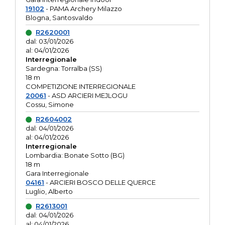
19102
- PAMA Archery Milazzo
Blogna, Santosvaldo
R2620001
dal: 03/01/2026
al: 04/01/2026
Interregionale
Sardegna: Torralba (SS)
18 m
COMPETIZIONE INTERREGIONALE
20061
- ASD ARCIERI MEJLOGU
Cossu, Simone
R2604002
dal: 04/01/2026
al: 04/01/2026
Interregionale
Lombardia: Bonate Sotto (BG)
18 m
Gara Interregionale
04161
- ARCIERI BOSCO DELLE QUERCE
Luglio, Alberto
R2613001
dal: 04/01/2026
al: 04/01/2026