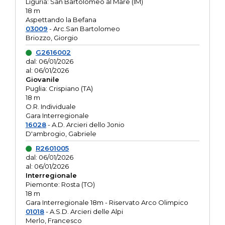
Liguria: San Bartolomeo al Mare (IM)
18 m
Aspettando la Befana
03009
- Arc.San Bartolomeo
Briozzo, Giorgio
G2616002
dal: 06/01/2026
al: 06/01/2026
Giovanile
Puglia: Crispiano (TA)
18 m
O.R. Individuale
Gara Interregionale
16028
- A.D. Arcieri dello Jonio
D'ambrogio, Gabriele
R2601005
dal: 06/01/2026
al: 06/01/2026
Interregionale
Piemonte: Rosta (TO)
18 m
Gara Interregionale 18m - Riservato Arco Olimpico
01018
- A.S.D. Arcieri delle Alpi
Merlo, Francesco