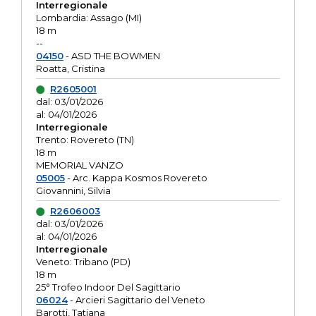
Interregionale
Lombardia: Assago (MI)
18 m
--
04150
- ASD THE BOWMEN
Roatta, Cristina
R2605001
dal: 03/01/2026
al: 04/01/2026
Interregionale
Trento: Rovereto (TN)
18 m
MEMORIAL VANZO
05005
- Arc. Kappa Kosmos Rovereto
Giovannini, Silvia
R2606003
dal: 03/01/2026
al: 04/01/2026
Interregionale
Veneto: Tribano (PD)
18 m
25° Trofeo Indoor Del Sagittario
06024
- Arcieri Sagittario del Veneto
Barotti, Tatiana