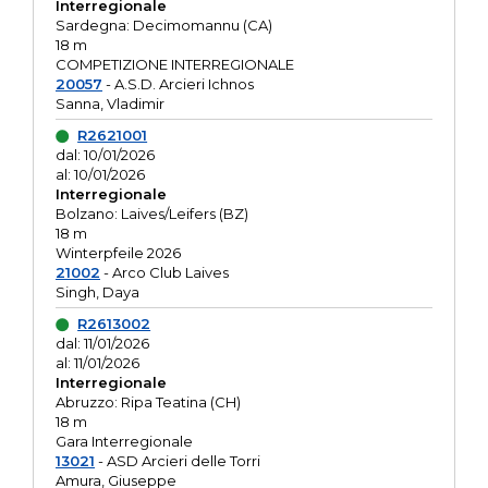
Interregionale
Sardegna: Decimomannu (CA)
18 m
COMPETIZIONE INTERREGIONALE
20057
- A.S.D. Arcieri Ichnos
Sanna, Vladimir
R2621001
dal: 10/01/2026
al: 10/01/2026
Interregionale
Bolzano: Laives/Leifers (BZ)
18 m
Winterpfeile 2026
21002
- Arco Club Laives
Singh, Daya
R2613002
dal: 11/01/2026
al: 11/01/2026
Interregionale
Abruzzo: Ripa Teatina (CH)
18 m
Gara Interregionale
13021
- ASD Arcieri delle Torri
Amura, Giuseppe