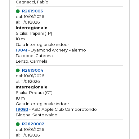
Cagnacci, Fabio
R2619003
dal: 10/01/2026
al: 11/01/2026
Interregionale
Sicilia: Trapani (TP)
18 m
Gara Interregionale indoor
19041
- Dyamond Archery Palermo
Daidone, Caterina
Lenzo, Carmela
R2619004
dal: 10/01/2026
al: 11/01/2026
Interregionale
Sicilia: Pedara (CT)
18 m
Gara Interregionale indoor
19083
- ASD Apple Club Camporotondo
Blogna, Santosvaldo
R2620002
dal: 10/01/2026
al: 11/01/2026