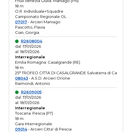
Friuli Venezia Giulia: Maniago (PN)
18 m
O.R. Individuale+Squadre
Campionato Regionale OL
07017
- Arcieri Maniago
Pascotto, Flavia
Cian, Giorgia
R2608004
dal: 17/01/2026
al: 18/01/2026
Interregionale
Emilia Romagna: Casalgrande (RE)
18 m
25° TROFEO CITTA' DI CASALGRANDE Salvaterra di Ca
08043
- A.S.D. Arcieri Orione
Raimondi, Antonio
R2609005
dal: 17/01/2026
al: 18/01/2026
Interregionale
Toscana: Pescia (PT)
18 m
Gara Interregionale
09014
- Arcieri Citta' di Pescia