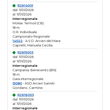
R2614001
dal: 11/01/2026
al: 11/01/2026
Interregionale
Molise: Termoli (CB)
18 m
O.R. Individuale
Campionato Regionale
14022
- A.S.D. Arcieri del Mare
Capretti, Manuela Cecilia
R2615003
dal: 11/01/2026
al: 11/01/2026
Interregionale
Campania: Benevento (BN)
18 m
Gara interregionale
15080
- ASD Arcieri Sanniti
Giordano, Carmine
R2616003
dal: 11/01/2026
al: 11/01/2026
Interregionale