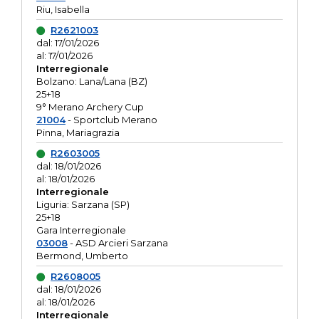
Riu, Isabella
R2621003
dal: 17/01/2026
al: 17/01/2026
Interregionale
Bolzano: Lana/Lana (BZ)
25+18
9° Merano Archery Cup
21004
- Sportclub Merano
Pinna, Mariagrazia
R2603005
dal: 18/01/2026
al: 18/01/2026
Interregionale
Liguria: Sarzana (SP)
25+18
Gara Interregionale
03008
- ASD Arcieri Sarzana
Bermond, Umberto
R2608005
dal: 18/01/2026
al: 18/01/2026
Interregionale