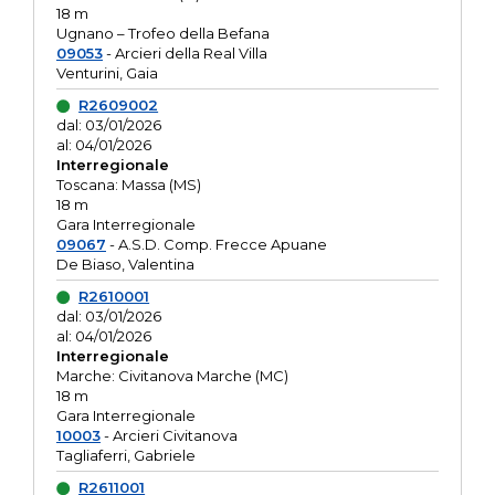
18 m
Ugnano – Trofeo della Befana
09053
- Arcieri della Real Villa
Venturini, Gaia
R2609002
dal: 03/01/2026
al: 04/01/2026
Interregionale
Toscana: Massa (MS)
18 m
Gara Interregionale
09067
- A.S.D. Comp. Frecce Apuane
De Biaso, Valentina
R2610001
dal: 03/01/2026
al: 04/01/2026
Interregionale
Marche: Civitanova Marche (MC)
18 m
Gara Interregionale
10003
- Arcieri Civitanova
Tagliaferri, Gabriele
R2611001