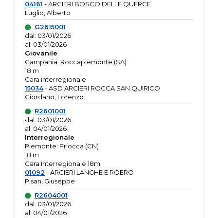
04161
- ARCIERI BOSCO DELLE QUERCE
Luglio, Alberto
G2615001
dal: 03/01/2026
al: 03/01/2026
Giovanile
Campania: Roccapiemonte (SA)
18 m
Gara interregionale
15034
- ASD ARCIERI ROCCA SAN QUIRICO
Giordano, Lorenzo
R2601001
dal: 03/01/2026
al: 04/01/2026
Interregionale
Piemonte: Priocca (CN)
18 m
Gara Interregionale 18m
01092
- ARCIERI LANGHE E ROERO
Pisan, Giuseppe
R2604001
dal: 03/01/2026
al: 04/01/2026