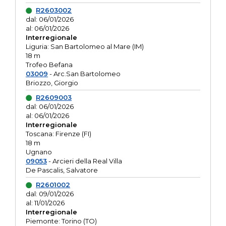
R2603002
dal: 06/01/2026
al: 06/01/2026
Interregionale
Liguria: San Bartolomeo al Mare (IM)
18 m
Trofeo Befana
03009
- Arc.San Bartolomeo
Briozzo, Giorgio
R2609003
dal: 06/01/2026
al: 06/01/2026
Interregionale
Toscana: Firenze (FI)
18 m
Ugnano
09053
- Arcieri della Real Villa
De Pascalis, Salvatore
R2601002
dal: 09/01/2026
al: 11/01/2026
Interregionale
Piemonte: Torino (TO)