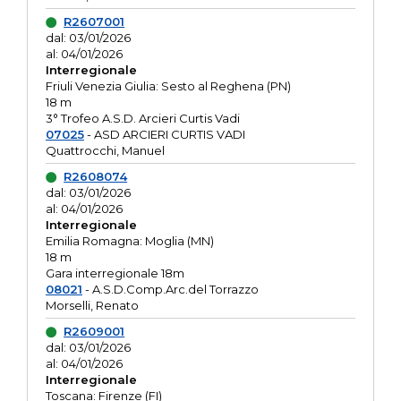
R2607001
dal: 03/01/2026
al: 04/01/2026
Interregionale
Friuli Venezia Giulia: Sesto al Reghena (PN)
18 m
3° Trofeo A.S.D. Arcieri Curtis Vadi
07025
- ASD ARCIERI CURTIS VADI
Quattrocchi, Manuel
R2608074
dal: 03/01/2026
al: 04/01/2026
Interregionale
Emilia Romagna: Moglia (MN)
18 m
Gara interregionale 18m
08021
- A.S.D.Comp.Arc.del Torrazzo
Morselli, Renato
R2609001
dal: 03/01/2026
al: 04/01/2026
Interregionale
Toscana: Firenze (FI)