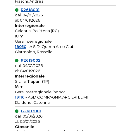
Fiaschi, Andrea
R2618001
dal: 04/01/2026
al: 04/01/2026
Interregionale
Calabria: Polistena (RC)
18 m
Gara Interregionale
18050
- A.S.D. Queen Arco Club
Giarmoleo, Rossella
R2619002
dal: 04/01/2026
al: 04/01/2026
Interregionale
Sicilia: Trapani (TP)
18 m
Gara Interregionale indoor
19116
- ASD COMPAGNIA ARCIERI ELIMI
Daidone, Caterina
G2603001
dal: 05/01/2026
al: 05/01/2026
Giovanile