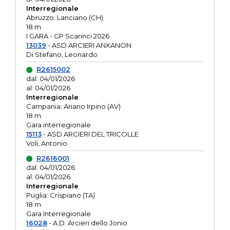
Interregionale
Abruzzo: Lanciano (CH)
18 m
I GARA - GP Scarinci 2026
13039
- ASD ARCIERI ANXANON
Di Stefano, Leonardo
R2615002
dal: 04/01/2026
al: 04/01/2026
Interregionale
Campania: Ariano Irpino (AV)
18 m
Gara interregionale
15113
- ASD ARCIERI DEL TRICOLLE
Voli, Antonio
R2616001
dal: 04/01/2026
al: 04/01/2026
Interregionale
Puglia: Crispiano (TA)
18 m
Gara Interregionale
16028
- A.D. Arcieri dello Jonio