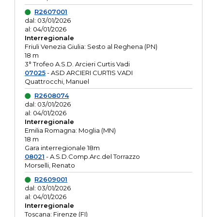
R2607001
dal: 03/01/2026
al: 04/01/2026
Interregionale
Friuli Venezia Giulia: Sesto al Reghena (PN)
18 m
3° Trofeo A.S.D. Arcieri Curtis Vadi
07025
- ASD ARCIERI CURTIS VADI
Quattrocchi, Manuel
R2608074
dal: 03/01/2026
al: 04/01/2026
Interregionale
Emilia Romagna: Moglia (MN)
18 m
Gara interregionale 18m
08021
- A.S.D.Comp.Arc.del Torrazzo
Morselli, Renato
R2609001
dal: 03/01/2026
al: 04/01/2026
Interregionale
Toscana: Firenze (FI)