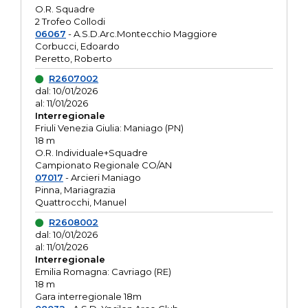
O.R. Squadre
2 Trofeo Collodi
06067
- A.S.D.Arc.Montecchio Maggiore
Corbucci, Edoardo
Peretto, Roberto
R2607002
dal: 10/01/2026
al: 11/01/2026
Interregionale
Friuli Venezia Giulia: Maniago (PN)
18 m
O.R. Individuale+Squadre
Campionato Regionale CO/AN
07017
- Arcieri Maniago
Pinna, Mariagrazia
Quattrocchi, Manuel
R2608002
dal: 10/01/2026
al: 11/01/2026
Interregionale
Emilia Romagna: Cavriago (RE)
18 m
Gara interregionale 18m