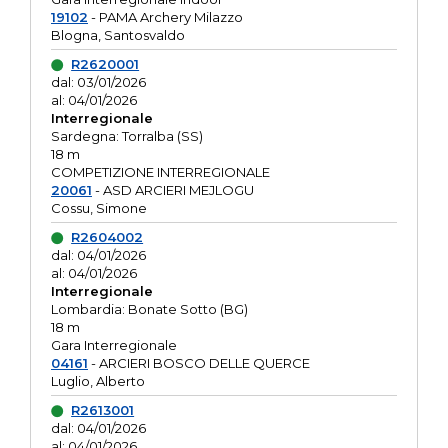
19102
- PAMA Archery Milazzo
Blogna, Santosvaldo
R2620001
dal: 03/01/2026
al: 04/01/2026
Interregionale
Sardegna: Torralba (SS)
18 m
COMPETIZIONE INTERREGIONALE
20061
- ASD ARCIERI MEJLOGU
Cossu, Simone
R2604002
dal: 04/01/2026
al: 04/01/2026
Interregionale
Lombardia: Bonate Sotto (BG)
18 m
Gara Interregionale
04161
- ARCIERI BOSCO DELLE QUERCE
Luglio, Alberto
R2613001
dal: 04/01/2026
al: 04/01/2026