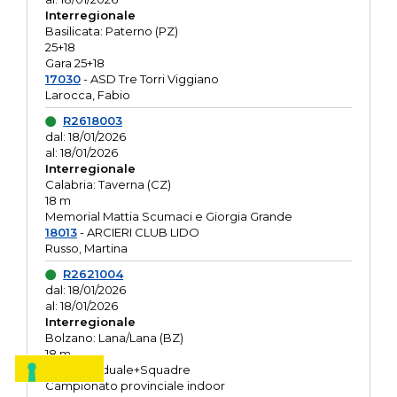
Interregionale
Basilicata: Paterno (PZ)
25+18
Gara 25+18
17030
- ASD Tre Torri Viggiano
Larocca, Fabio
R2618003
dal: 18/01/2026
al: 18/01/2026
Interregionale
Calabria: Taverna (CZ)
18 m
Memorial Mattia Scumaci e Giorgia Grande
18013
- ARCIERI CLUB LIDO
Russo, Martina
R2621004
dal: 18/01/2026
al: 18/01/2026
Interregionale
Bolzano: Lana/Lana (BZ)
18 m
O.R. Individuale+Squadre
Campionato provinciale indoor