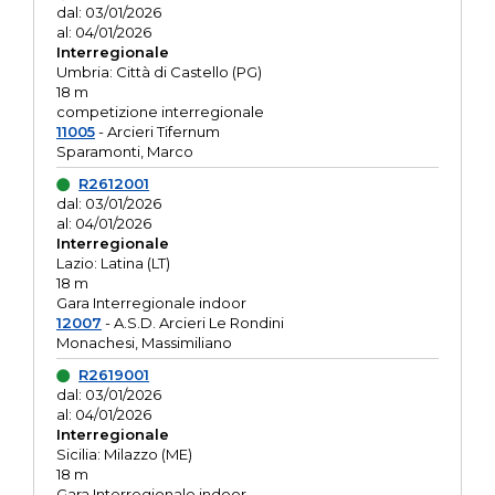
dal: 03/01/2026
al: 04/01/2026
Interregionale
Umbria: Città di Castello (PG)
18 m
competizione interregionale
11005
- Arcieri Tifernum
Sparamonti, Marco
R2612001
dal: 03/01/2026
al: 04/01/2026
Interregionale
Lazio: Latina (LT)
18 m
Gara Interregionale indoor
12007
- A.S.D. Arcieri Le Rondini
Monachesi, Massimiliano
R2619001
dal: 03/01/2026
al: 04/01/2026
Interregionale
Sicilia: Milazzo (ME)
18 m
Gara Interregionale indoor