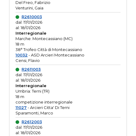
Del Freo, Fabrizio
Venturini, Gaia
R2610003
dal: 17/01/2026
al: 18/01/2026
Interregionale
Marche: Montecassiano (MC)
18 m
38° Trofeo Città di Montecassiano
10032
- ASD Arcieri Montecassiano
Censi, Flavio
R2611003
dal: 17/01/2026
al: 18/01/2026
Interregionale
Umbria: Terni (TR)
18 m
competizione interregionale
11027
- Arcieri Citta' Di Terni
Sparamonti, Marco
R2612003
dal: 17/01/2026
al: 18/01/2026