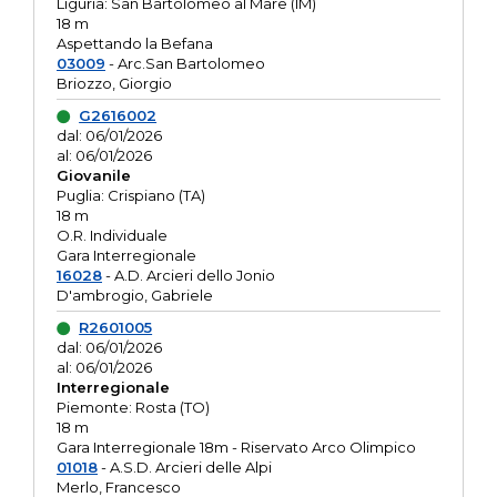
Liguria: San Bartolomeo al Mare (IM)
18 m
Aspettando la Befana
03009
- Arc.San Bartolomeo
Briozzo, Giorgio
G2616002
dal: 06/01/2026
al: 06/01/2026
Giovanile
Puglia: Crispiano (TA)
18 m
O.R. Individuale
Gara Interregionale
16028
- A.D. Arcieri dello Jonio
D'ambrogio, Gabriele
R2601005
dal: 06/01/2026
al: 06/01/2026
Interregionale
Piemonte: Rosta (TO)
18 m
Gara Interregionale 18m - Riservato Arco Olimpico
01018
- A.S.D. Arcieri delle Alpi
Merlo, Francesco