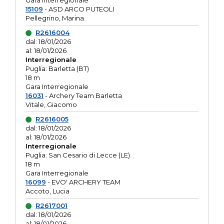
Gara interregionale
15109
- ASD ARCO PUTEOLI
Pellegrino, Marina
R2616004
dal: 18/01/2026
al: 18/01/2026
Interregionale
Puglia: Barletta (BT)
18 m
Gara Interregionale
16031
- Archery Team Barletta
Vitale, Giacomo
R2616005
dal: 18/01/2026
al: 18/01/2026
Interregionale
Puglia: San Cesario di Lecce (LE)
18 m
Gara Interregionale
16099
- EVO' ARCHERY TEAM
Accoto, Lucia
R2617001
dal: 18/01/2026
al: 18/01/2026