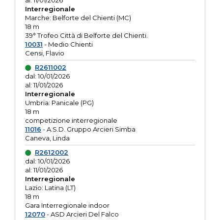
al: 11/01/2026
Interregionale
Marche: Belforte del Chienti (MC)
18 m
39° Trofeo Città di Belforte del Chienti.
10031
- Medio Chienti
Censi, Flavio
R2611002
dal: 10/01/2026
al: 11/01/2026
Interregionale
Umbria: Panicale (PG)
18 m
competizione interregionale
11016
- A.S.D. Gruppo Arcieri Simba
Caneva, Linda
R2612002
dal: 10/01/2026
al: 11/01/2026
Interregionale
Lazio: Latina (LT)
18 m
Gara Interregionale indoor
12070
- ASD Arcieri Del Falco