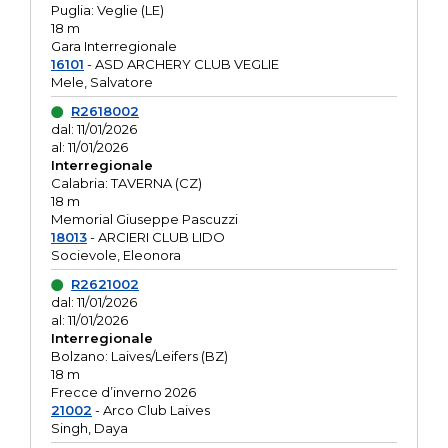
Puglia: Veglie (LE)
18 m
Gara Interregionale
16101
- ASD ARCHERY CLUB VEGLIE
Mele, Salvatore
R2618002
dal: 11/01/2026
al: 11/01/2026
Interregionale
Calabria: TAVERNA (CZ)
18 m
Memorial Giuseppe Pascuzzi
18013
- ARCIERI CLUB LIDO
Socievole, Eleonora
R2621002
dal: 11/01/2026
al: 11/01/2026
Interregionale
Bolzano: Laives/Leifers (BZ)
18 m
Frecce d’inverno 2026
21002
- Arco Club Laives
Singh, Daya