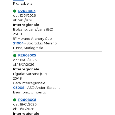
Riu, Isabella
R2621003
dal: 17/01/2026
al: 17/01/2026
Interregionale
Bolzano: Lana/Lana (BZ)
25+18
9° Merano Archery Cup
21004
- Sportclub Merano
Pinna, Mariagrazia
R2603005
dal: 18/01/2026
al: 18/01/2026
Interregionale
Liguria: Sarzana (SP)
25+18
Gara Interregionale
03008
- ASD Arcieri Sarzana
Bermond, Umberto
R2608005
dal: 18/01/2026
al: 18/01/2026
Interregionale