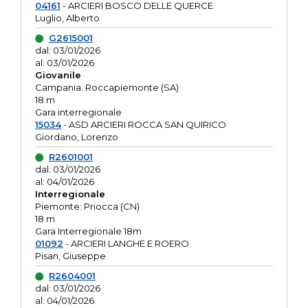
04161
- ARCIERI BOSCO DELLE QUERCE
Luglio, Alberto
G2615001
dal: 03/01/2026
al: 03/01/2026
Giovanile
Campania: Roccapiemonte (SA)
18 m
Gara interregionale
15034
- ASD ARCIERI ROCCA SAN QUIRICO
Giordano, Lorenzo
R2601001
dal: 03/01/2026
al: 04/01/2026
Interregionale
Piemonte: Priocca (CN)
18 m
Gara Interregionale 18m
01092
- ARCIERI LANGHE E ROERO
Pisan, Giuseppe
R2604001
dal: 03/01/2026
al: 04/01/2026