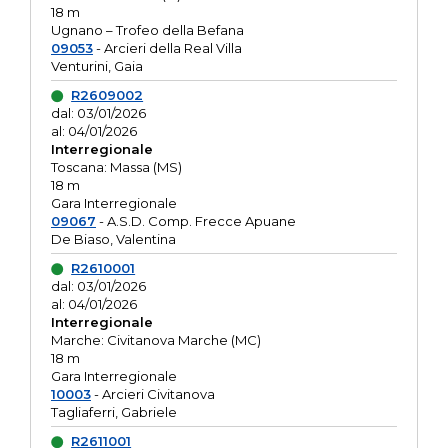
18 m
Ugnano – Trofeo della Befana
09053
- Arcieri della Real Villa
Venturini, Gaia
R2609002
dal: 03/01/2026
al: 04/01/2026
Interregionale
Toscana: Massa (MS)
18 m
Gara Interregionale
09067
- A.S.D. Comp. Frecce Apuane
De Biaso, Valentina
R2610001
dal: 03/01/2026
al: 04/01/2026
Interregionale
Marche: Civitanova Marche (MC)
18 m
Gara Interregionale
10003
- Arcieri Civitanova
Tagliaferri, Gabriele
R2611001