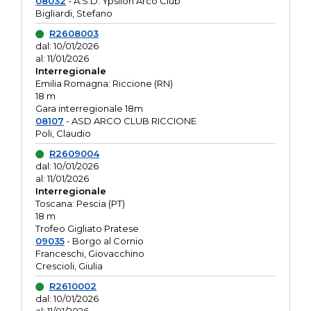
08032
- A.S.D. Ypsilon Arco Club
Bigliardi, Stefano
R2608003
dal: 10/01/2026
al: 11/01/2026
Interregionale
Emilia Romagna: Riccione (RN)
18 m
Gara interregionale 18m
08107
- ASD ARCO CLUB RICCIONE
Poli, Claudio
R2609004
dal: 10/01/2026
al: 11/01/2026
Interregionale
Toscana: Pescia (PT)
18 m
Trofeo Gigliato Pratese
09035
- Borgo al Cornio
Franceschi, Giovacchino
Crescioli, Giulia
R2610002
dal: 10/01/2026