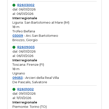
R2603002
dal: 06/01/2026
al: 06/01/2026
Interregionale
Liguria: San Bartolomeo al Mare (IM)
18 m
Trofeo Befana
03009
- Arc.San Bartolomeo
Briozzo, Giorgio
R2609003
dal: 06/01/2026
al: 06/01/2026
Interregionale
Toscana: Firenze (FI)
18 m
Ugnano
09053
- Arcieri della Real Villa
De Pascalis, Salvatore
R2601002
dal: 09/01/2026
al: 11/01/2026
Interregionale
Piemonte: Torino (TO)