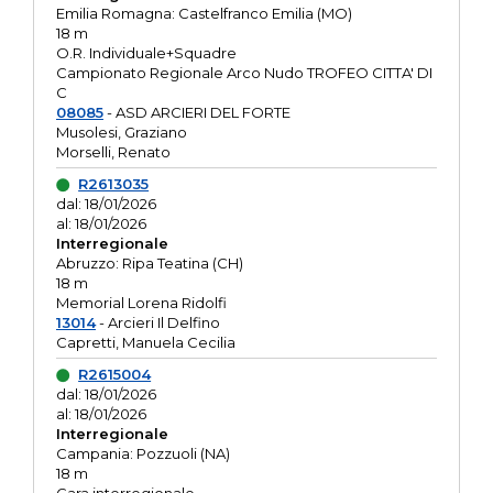
Emilia Romagna: Castelfranco Emilia (MO)
18 m
O.R. Individuale+Squadre
Campionato Regionale Arco Nudo TROFEO CITTA' DI
C
08085
- ASD ARCIERI DEL FORTE
Musolesi, Graziano
Morselli, Renato
R2613035
dal: 18/01/2026
al: 18/01/2026
Interregionale
Abruzzo: Ripa Teatina (CH)
18 m
Memorial Lorena Ridolfi
13014
- Arcieri Il Delfino
Capretti, Manuela Cecilia
R2615004
dal: 18/01/2026
al: 18/01/2026
Interregionale
Campania: Pozzuoli (NA)
18 m