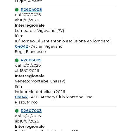
Luglio, Alberto
R2604008
dal: 17/01/2026
al: 18/01/2026
Interregionale
Lombardia: Vigevano (PV)
18 m
10° Torneo Di Sant'antonio esclusione AN lombardi
04042
- Arcieri Vigevano
Fogli, Francesco
R2606005
dal: 17/01/2026
al: 18/01/2026
Interregionale
Veneto: Montebelluna (TV)
18 m
Indoor Montebelluna 2026
06047
- ASD Archery Club Montebelluna
Pizzo, Mirko
R2607003
dal: 17/01/2026
al: 18/01/2026
Interregionale