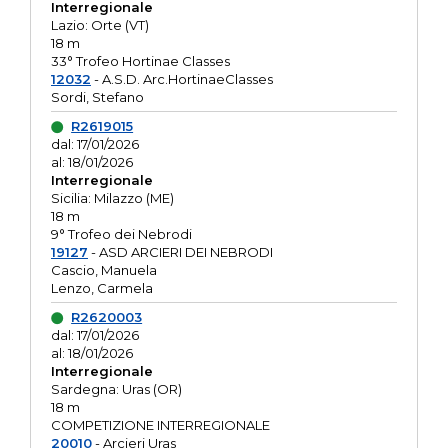
Interregionale
Lazio: Orte (VT)
18 m
33° Trofeo Hortinae Classes
12032
- A.S.D. Arc.HortinaeClasses
Sordi, Stefano
R2619015
dal: 17/01/2026
al: 18/01/2026
Interregionale
Sicilia: Milazzo (ME)
18 m
9° Trofeo dei Nebrodi
19127
- ASD ARCIERI DEI NEBRODI
Cascio, Manuela
Lenzo, Carmela
R2620003
dal: 17/01/2026
al: 18/01/2026
Interregionale
Sardegna: Uras (OR)
18 m
COMPETIZIONE INTERREGIONALE
20010
- Arcieri Uras