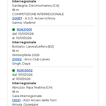
Interregionale
Sardegna: Decimomannu (CA)
18 m
COMPETIZIONE INTERREGIONALE
20057
- A.S.D. Arcieri Ichnos
Sanna, Vladimir
R2621001
dal: 10/01/2026
al: 10/01/2026
Interregionale
Bolzano: Laives/Leifers (BZ)
18 m
Winterpfeile 2026
21002
- Arco Club Laives
Singh, Daya
R2613002
dal: 11/01/2026
al: 11/01/2026
Interregionale
Abruzzo: Ripa Teatina (CH)
18 m
Gara Interregionale
13021
- ASD Arcieri delle Torri
Amura, Giuseppe