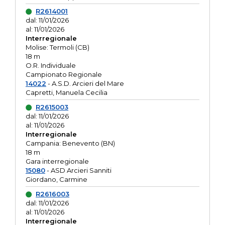
R2614001
dal: 11/01/2026
al: 11/01/2026
Interregionale
Molise: Termoli (CB)
18 m
O.R. Individuale
Campionato Regionale
14022
- A.S.D. Arcieri del Mare
Capretti, Manuela Cecilia
R2615003
dal: 11/01/2026
al: 11/01/2026
Interregionale
Campania: Benevento (BN)
18 m
Gara interregionale
15080
- ASD Arcieri Sanniti
Giordano, Carmine
R2616003
dal: 11/01/2026
al: 11/01/2026
Interregionale