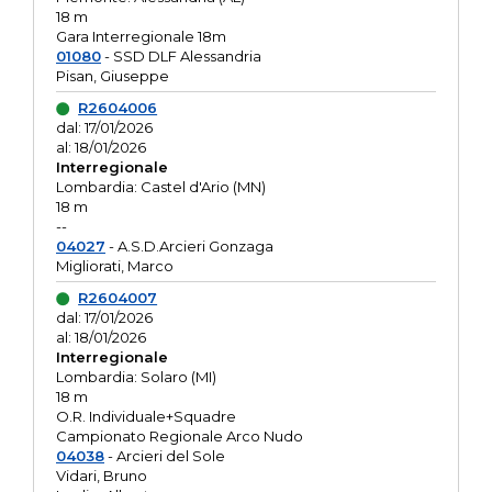
18 m
Gara Interregionale 18m
01080
- SSD DLF Alessandria
Pisan, Giuseppe
R2604006
dal: 17/01/2026
al: 18/01/2026
Interregionale
Lombardia: Castel d'Ario (MN)
18 m
--
04027
- A.S.D.Arcieri Gonzaga
Migliorati, Marco
R2604007
dal: 17/01/2026
al: 18/01/2026
Interregionale
Lombardia: Solaro (MI)
18 m
O.R. Individuale+Squadre
Campionato Regionale Arco Nudo
04038
- Arcieri del Sole
Vidari, Bruno