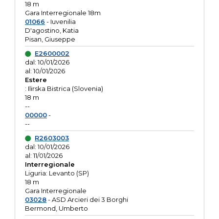
18 m
Gara Interregionale 18m
01066
- Iuvenilia
D'agostino, Katia
Pisan, Giuseppe
E2600002
dal: 10/01/2026
al: 10/01/2026
Estere
: Ilirska Bistrica (Slovenia)
18 m
--
00000
-
--
R2603003
dal: 10/01/2026
al: 11/01/2026
Interregionale
Liguria: Levanto (SP)
18 m
Gara Interregionale
03028
- ASD Arcieri dei 3 Borghi
Bermond, Umberto