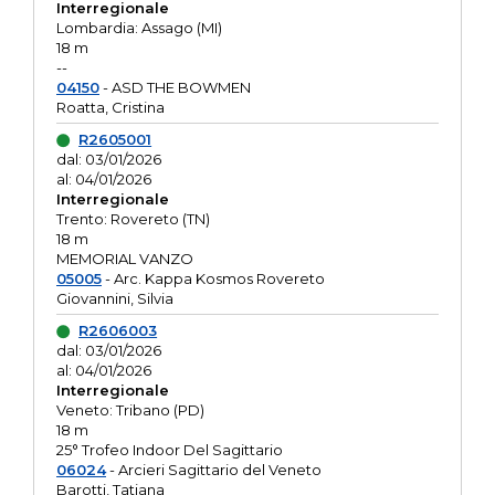
Interregionale
Lombardia: Assago (MI)
18 m
--
04150
- ASD THE BOWMEN
Roatta, Cristina
R2605001
dal: 03/01/2026
al: 04/01/2026
Interregionale
Trento: Rovereto (TN)
18 m
MEMORIAL VANZO
05005
- Arc. Kappa Kosmos Rovereto
Giovannini, Silvia
R2606003
dal: 03/01/2026
al: 04/01/2026
Interregionale
Veneto: Tribano (PD)
18 m
25° Trofeo Indoor Del Sagittario
06024
- Arcieri Sagittario del Veneto
Barotti, Tatiana