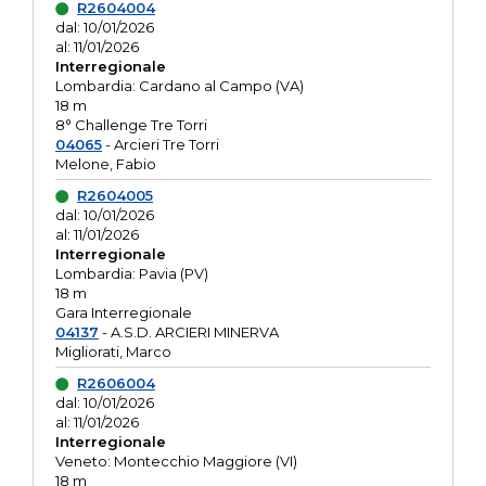
R2604004
dal: 10/01/2026
al: 11/01/2026
Interregionale
Lombardia: Cardano al Campo (VA)
18 m
8° Challenge Tre Torri
04065
- Arcieri Tre Torri
Melone, Fabio
R2604005
dal: 10/01/2026
al: 11/01/2026
Interregionale
Lombardia: Pavia (PV)
18 m
Gara Interregionale
04137
- A.S.D. ARCIERI MINERVA
Migliorati, Marco
R2606004
dal: 10/01/2026
al: 11/01/2026
Interregionale
Veneto: Montecchio Maggiore (VI)
18 m