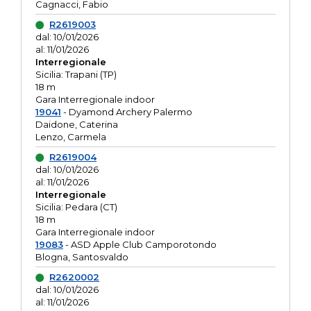
Cagnacci, Fabio
R2619003
dal: 10/01/2026
al: 11/01/2026
Interregionale
Sicilia: Trapani (TP)
18 m
Gara Interregionale indoor
19041
- Dyamond Archery Palermo
Daidone, Caterina
Lenzo, Carmela
R2619004
dal: 10/01/2026
al: 11/01/2026
Interregionale
Sicilia: Pedara (CT)
18 m
Gara Interregionale indoor
19083
- ASD Apple Club Camporotondo
Blogna, Santosvaldo
R2620002
dal: 10/01/2026
al: 11/01/2026