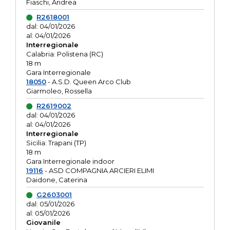
Fiaschi, Andrea
R2618001
dal: 04/01/2026
al: 04/01/2026
Interregionale
Calabria: Polistena (RC)
18 m
Gara Interregionale
18050
- A.S.D. Queen Arco Club
Giarmoleo, Rossella
R2619002
dal: 04/01/2026
al: 04/01/2026
Interregionale
Sicilia: Trapani (TP)
18 m
Gara Interregionale indoor
19116
- ASD COMPAGNIA ARCIERI ELIMI
Daidone, Caterina
G2603001
dal: 05/01/2026
al: 05/01/2026
Giovanile