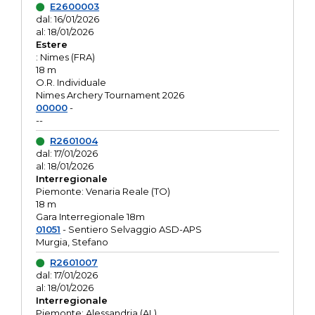
E2600003
dal: 16/01/2026
al: 18/01/2026
Estere
: Nimes (FRA)
18 m
O.R. Individuale
Nimes Archery Tournament 2026
00000
-
--
R2601004
dal: 17/01/2026
al: 18/01/2026
Interregionale
Piemonte: Venaria Reale (TO)
18 m
Gara Interregionale 18m
01051
- Sentiero Selvaggio ASD-APS
Murgia, Stefano
R2601007
dal: 17/01/2026
al: 18/01/2026
Interregionale
Piemonte: Alessandria (AL)