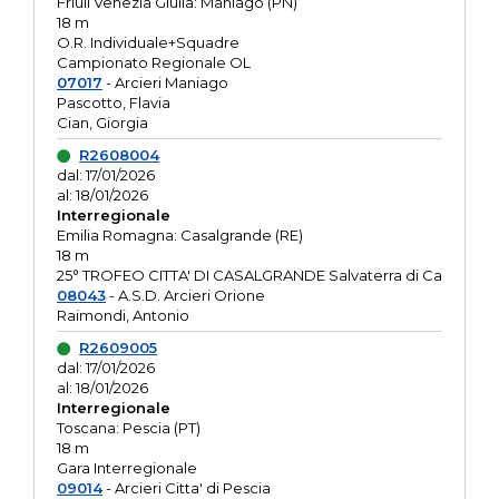
Friuli Venezia Giulia: Maniago (PN)
18 m
O.R. Individuale+Squadre
Campionato Regionale OL
07017
- Arcieri Maniago
Pascotto, Flavia
Cian, Giorgia
R2608004
dal: 17/01/2026
al: 18/01/2026
Interregionale
Emilia Romagna: Casalgrande (RE)
18 m
25° TROFEO CITTA' DI CASALGRANDE Salvaterra di Ca
08043
- A.S.D. Arcieri Orione
Raimondi, Antonio
R2609005
dal: 17/01/2026
al: 18/01/2026
Interregionale
Toscana: Pescia (PT)
18 m
Gara Interregionale
09014
- Arcieri Citta' di Pescia