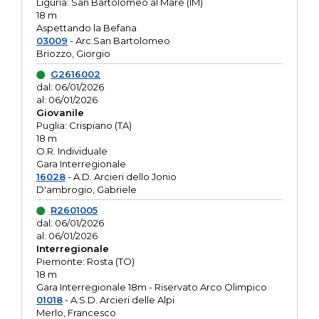
Liguria: San Bartolomeo al Mare (IM)
18 m
Aspettando la Befana
03009
- Arc.San Bartolomeo
Briozzo, Giorgio
G2616002
dal: 06/01/2026
al: 06/01/2026
Giovanile
Puglia: Crispiano (TA)
18 m
O.R. Individuale
Gara Interregionale
16028
- A.D. Arcieri dello Jonio
D'ambrogio, Gabriele
R2601005
dal: 06/01/2026
al: 06/01/2026
Interregionale
Piemonte: Rosta (TO)
18 m
Gara Interregionale 18m - Riservato Arco Olimpico
01018
- A.S.D. Arcieri delle Alpi
Merlo, Francesco