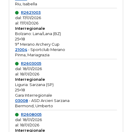
Riu, Isabella
R2621003
dal: 17/01/2026
al: 17/01/2026
Interregionale
Bolzano: Lana/Lana (BZ)
25+18
9° Merano Archery Cup
21004
- Sportclub Merano
Pinna, Mariagrazia
R2603005
dal: 18/01/2026
al: 18/01/2026
Interregionale
Liguria: Sarzana (SP)
25+18
Gara Interregionale
03008
- ASD Arcieri Sarzana
Bermond, Umberto
R2608005
dal: 18/01/2026
al: 18/01/2026
Interregionale