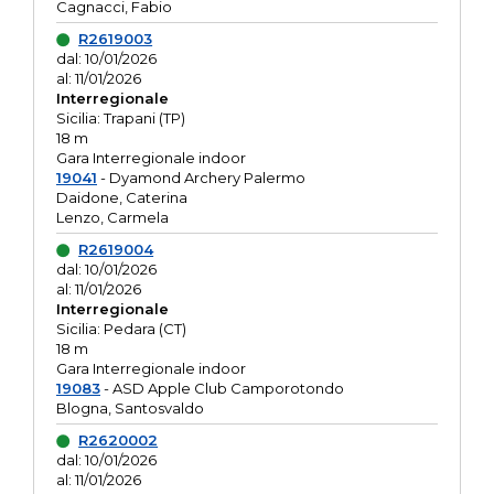
Cagnacci, Fabio
R2619003
dal: 10/01/2026
al: 11/01/2026
Interregionale
Sicilia: Trapani (TP)
18 m
Gara Interregionale indoor
19041
- Dyamond Archery Palermo
Daidone, Caterina
Lenzo, Carmela
R2619004
dal: 10/01/2026
al: 11/01/2026
Interregionale
Sicilia: Pedara (CT)
18 m
Gara Interregionale indoor
19083
- ASD Apple Club Camporotondo
Blogna, Santosvaldo
R2620002
dal: 10/01/2026
al: 11/01/2026