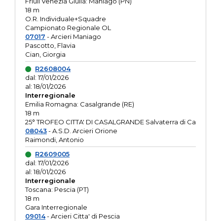
Friuli Venezia Giulia: Maniago (PN)
18 m
O.R. Individuale+Squadre
Campionato Regionale OL
07017
- Arcieri Maniago
Pascotto, Flavia
Cian, Giorgia
R2608004
dal: 17/01/2026
al: 18/01/2026
Interregionale
Emilia Romagna: Casalgrande (RE)
18 m
25° TROFEO CITTA' DI CASALGRANDE Salvaterra di Ca
08043
- A.S.D. Arcieri Orione
Raimondi, Antonio
R2609005
dal: 17/01/2026
al: 18/01/2026
Interregionale
Toscana: Pescia (PT)
18 m
Gara Interregionale
09014
- Arcieri Citta' di Pescia