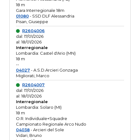
18 m
Gara Interregionale 18m
01080
- SSD DLF Alessandria
Pisan, Giuseppe
R2604006
dal: 17/01/2026
al: 18/01/2026
Interregionale
Lombardia: Castel d'Ario (MN)
18 m
--
04027
- A.S.D.Arcieri Gonzaga
Migliorati, Marco
R2604007
dal: 17/01/2026
al: 18/01/2026
Interregionale
Lombardia: Solaro (MI)
18 m
O.R. Individuale+Squadre
Campionato Regionale Arco Nudo
04038
- Arcieri del Sole
Vidari, Bruno