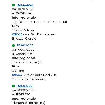
R2603002
dal: 06/01/2026
al: 06/01/2026
Interregionale
Liguria: San Bartolomeo al Mare (IM)
18 m
Trofeo Befana
03009
- Arc.San Bartolomeo
Briozzo, Giorgio
R2609003
dal: 06/01/2026
al: 06/01/2026
Interregionale
Toscana: Firenze (FI)
18 m
Ugnano
09053
- Arcieri della Real Villa
De Pascalis, Salvatore
R2601002
dal: 09/01/2026
al: 11/01/2026
Interregionale
Piemonte: Torino (TO)