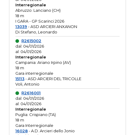
Interregionale
Abruzzo: Lanciano (CH)
18 m
I GARA - GP Scarinci 2026
13039
- ASD ARCIERI ANXANON
Di Stefano, Leonardo
R2615002
dal: 04/01/2026
al: 04/01/2026
Interregionale
Campania: Ariano Irpino (AV)
18 m
Gara interregionale
15113
- ASD ARCIERI DEL TRICOLLE
Voli, Antonio
R2616001
dal: 04/01/2026
al: 04/01/2026
Interregionale
Puglia: Crispiano (TA)
18 m
Gara Interregionale
16028
- A.D. Arcieri dello Jonio