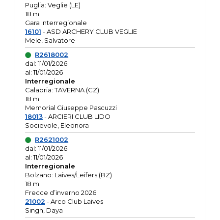
Puglia: Veglie (LE)
18 m
Gara Interregionale
16101
- ASD ARCHERY CLUB VEGLIE
Mele, Salvatore
R2618002
dal: 11/01/2026
al: 11/01/2026
Interregionale
Calabria: TAVERNA (CZ)
18 m
Memorial Giuseppe Pascuzzi
18013
- ARCIERI CLUB LIDO
Socievole, Eleonora
R2621002
dal: 11/01/2026
al: 11/01/2026
Interregionale
Bolzano: Laives/Leifers (BZ)
18 m
Frecce d’inverno 2026
21002
- Arco Club Laives
Singh, Daya