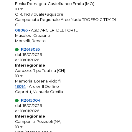
Emilia Romagna: Castelfranco Emilia (MO)
18 m
O.R. Individuale+Squadre
Campionato Regionale Arco Nudo TROFEO CITTA' DI
C
08085
- ASD ARCIERI DEL FORTE
Musolesi, Graziano
Morselli, Renato
R2613035
dal: 18/01/2026
al: 18/01/2026
Interregionale
Abruzzo: Ripa Teatina (CH)
18 m
Memorial Lorena Ridolfi
13014
- Arcieri Il Delfino
Capretti, Manuela Cecilia
R2615004
dal: 18/01/2026
al: 18/01/2026
Interregionale
Campania: Pozzuoli (NA)
18 m