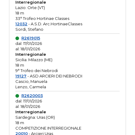
Interregionale
Lazio: Orte (VT)
18 m
33° Trofeo Hortinae Classes
12032
- A.S.D. Arc.HortinaeClasses
Sordi, Stefano
R2619015
dal: 17/01/2026
al: 18/01/2026
Interregionale
Sicilia: Milazzo (ME)
18 m
9° Trofeo dei Nebrodi
19127
- ASD ARCIERI DEI NEBRODI
Cascio, Manuela
Lenzo, Carmela
R2620003
dal: 17/01/2026
al: 18/01/2026
Interregionale
Sardegna: Uras (OR)
18 m
COMPETIZIONE INTERREGIONALE
20010
- Arcieri Uras