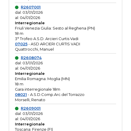
R2607001
dal: 03/01/2026
al: 04/01/2026
Interregionale
Friuli Venezia Giulia: Sesto al Reghena (PN)
18 m
3° Trofeo A.S.D. Arcieri Curtis Vadi
07025
- ASD ARCIERI CURTIS VADI
Quattrocchi, Manuel
R2608074
dal: 03/01/2026
al: 04/01/2026
Interregionale
Emilia Romagna: Moglia (MN)
18 m
Gara interregionale 18m
08021
- A.S.D.Comp.Arc.del Torrazzo
Morselli, Renato
R2609001
dal: 03/01/2026
al: 04/01/2026
Interregionale
Toscana: Firenze (FI)