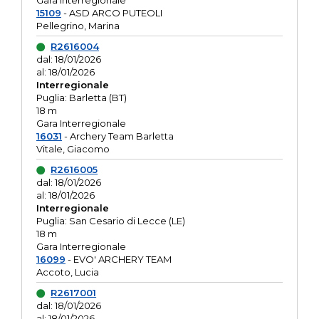
Gara interregionale
15109
- ASD ARCO PUTEOLI
Pellegrino, Marina
R2616004
dal: 18/01/2026
al: 18/01/2026
Interregionale
Puglia: Barletta (BT)
18 m
Gara Interregionale
16031
- Archery Team Barletta
Vitale, Giacomo
R2616005
dal: 18/01/2026
al: 18/01/2026
Interregionale
Puglia: San Cesario di Lecce (LE)
18 m
Gara Interregionale
16099
- EVO' ARCHERY TEAM
Accoto, Lucia
R2617001
dal: 18/01/2026
al: 18/01/2026