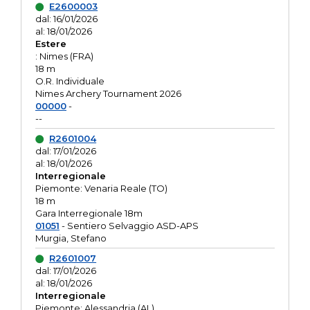
E2600003
dal: 16/01/2026
al: 18/01/2026
Estere
: Nimes (FRA)
18 m
O.R. Individuale
Nimes Archery Tournament 2026
00000
-
--
R2601004
dal: 17/01/2026
al: 18/01/2026
Interregionale
Piemonte: Venaria Reale (TO)
18 m
Gara Interregionale 18m
01051
- Sentiero Selvaggio ASD-APS
Murgia, Stefano
R2601007
dal: 17/01/2026
al: 18/01/2026
Interregionale
Piemonte: Alessandria (AL)