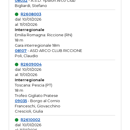
08032
- A.S.D. Ypsilon Arco Club
Bigliardi, Stefano
R2608003
dal: 10/01/2026
al: 11/01/2026
Interregionale
Emilia Romagna: Riccione (RN)
18 m
Gara interregionale 18m
08107
- ASD ARCO CLUB RICCIONE
Poli, Claudio
R2609004
dal: 10/01/2026
al: 11/01/2026
Interregionale
Toscana: Pescia (PT)
18 m
Trofeo Gigliato Pratese
09035
- Borgo al Cornio
Franceschi, Giovacchino
Crescioli, Giulia
R2610002
dal: 10/01/2026