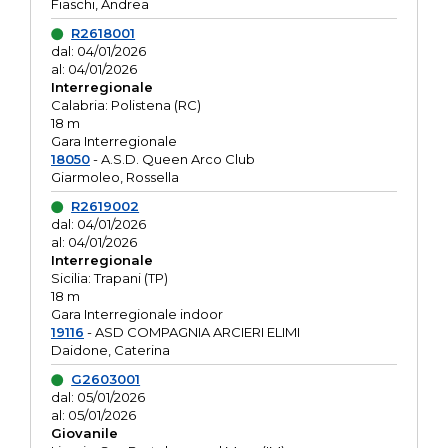
Fiaschi, Andrea
R2618001
dal: 04/01/2026
al: 04/01/2026
Interregionale
Calabria: Polistena (RC)
18 m
Gara Interregionale
18050
- A.S.D. Queen Arco Club
Giarmoleo, Rossella
R2619002
dal: 04/01/2026
al: 04/01/2026
Interregionale
Sicilia: Trapani (TP)
18 m
Gara Interregionale indoor
19116
- ASD COMPAGNIA ARCIERI ELIMI
Daidone, Caterina
G2603001
dal: 05/01/2026
al: 05/01/2026
Giovanile