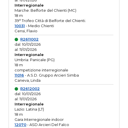
al: 11/01/2026
Interregionale
Marche: Belforte del Chienti (MC)
18 m
39° Trofeo Città di Belforte del Chienti.
10031
- Medio Chienti
Censi, Flavio
R2611002
dal: 10/01/2026
al: 11/01/2026
Interregionale
Umbria: Panicale (PG)
18 m
competizione interregionale
11016
- A.S.D. Gruppo Arcieri Simba
Caneva, Linda
R2612002
dal: 10/01/2026
al: 11/01/2026
Interregionale
Lazio: Latina (LT)
18 m
Gara Interregionale indoor
12070
- ASD Arcieri Del Falco