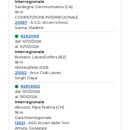
Interregionale
Sardegna: Decimomannu (CA)
18 m
COMPETIZIONE INTERREGIONALE
20057
- A.S.D. Arcieri Ichnos
Sanna, Vladimir
R2621001
dal: 10/01/2026
al: 10/01/2026
Interregionale
Bolzano: Laives/Leifers (BZ)
18 m
Winterpfeile 2026
21002
- Arco Club Laives
Singh, Daya
R2613002
dal: 11/01/2026
al: 11/01/2026
Interregionale
Abruzzo: Ripa Teatina (CH)
18 m
Gara Interregionale
13021
- ASD Arcieri delle Torri
Amura, Giuseppe