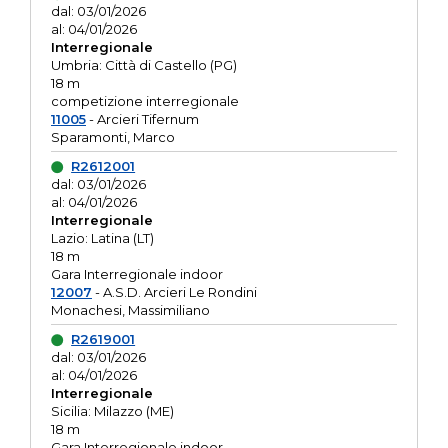
dal: 03/01/2026
al: 04/01/2026
Interregionale
Umbria: Città di Castello (PG)
18 m
competizione interregionale
11005
- Arcieri Tifernum
Sparamonti, Marco
R2612001
dal: 03/01/2026
al: 04/01/2026
Interregionale
Lazio: Latina (LT)
18 m
Gara Interregionale indoor
12007
- A.S.D. Arcieri Le Rondini
Monachesi, Massimiliano
R2619001
dal: 03/01/2026
al: 04/01/2026
Interregionale
Sicilia: Milazzo (ME)
18 m
Gara Interregionale indoor