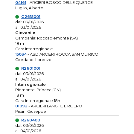
04161
- ARCIERI BOSCO DELLE QUERCE
Luglio, Alberto
G2615001
dal: 03/01/2026
al: 03/01/2026
Giovanile
Campania: Roccapiemonte (SA)
18 m
Gara interregionale
15034
- ASD ARCIERI ROCCA SAN QUIRICO
Giordano, Lorenzo
R2601001
dal: 03/01/2026
al: 04/01/2026
Interregionale
Piemonte: Priocca (CN)
18 m
Gara Interregionale 18m
01092
- ARCIERI LANGHE E ROERO
Pisan, Giuseppe
R2604001
dal: 03/01/2026
al: 04/01/2026