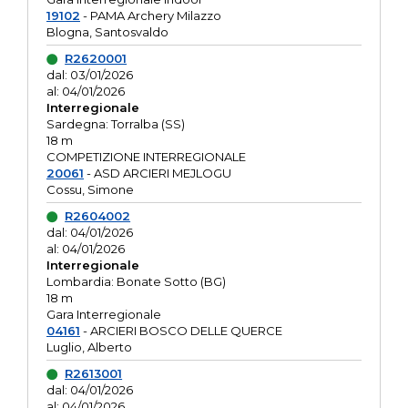
19102
- PAMA Archery Milazzo
Blogna, Santosvaldo
R2620001
dal: 03/01/2026
al: 04/01/2026
Interregionale
Sardegna: Torralba (SS)
18 m
COMPETIZIONE INTERREGIONALE
20061
- ASD ARCIERI MEJLOGU
Cossu, Simone
R2604002
dal: 04/01/2026
al: 04/01/2026
Interregionale
Lombardia: Bonate Sotto (BG)
18 m
Gara Interregionale
04161
- ARCIERI BOSCO DELLE QUERCE
Luglio, Alberto
R2613001
dal: 04/01/2026
al: 04/01/2026