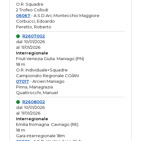
O.R. Squadre
2 Trofeo Collodi
06067
- A.S.D.Arc.Montecchio Maggiore
Corbucci, Edoardo
Peretto, Roberto
R2607002
dal: 10/01/2026
al: 11/01/2026
Interregionale
Friuli Venezia Giulia: Maniago (PN)
18 m
O.R. Individuale+Squadre
Campionato Regionale CO/AN
07017
- Arcieri Maniago
Pinna, Mariagrazia
Quattrocchi, Manuel
R2608002
dal: 10/01/2026
al: 11/01/2026
Interregionale
Emilia Romagna: Cavriago (RE)
18 m
Gara interregionale 18m