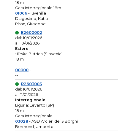
18 m
Gara Interregionale 18m
01066
- Iuvenilia
D'agostino, Katia
Pisan, Giuseppe
E2600002
dal: 10/01/2026
al: 10/01/2026
Estere
: Ilirska Bistrica (Slovenia)
18 m
--
00000
-
--
R2603003
dal: 10/01/2026
al: 11/01/2026
Interregionale
Liguria: Levanto (SP)
18 m
Gara Interregionale
03028
- ASD Arcieri dei 3 Borghi
Bermond, Umberto