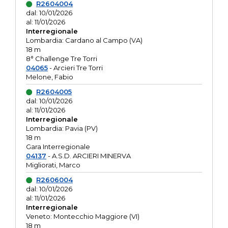
R2604004
dal: 10/01/2026
al: 11/01/2026
Interregionale
Lombardia: Cardano al Campo (VA)
18 m
8° Challenge Tre Torri
04065
- Arcieri Tre Torri
Melone, Fabio
R2604005
dal: 10/01/2026
al: 11/01/2026
Interregionale
Lombardia: Pavia (PV)
18 m
Gara Interregionale
04137
- A.S.D. ARCIERI MINERVA
Migliorati, Marco
R2606004
dal: 10/01/2026
al: 11/01/2026
Interregionale
Veneto: Montecchio Maggiore (VI)
18 m