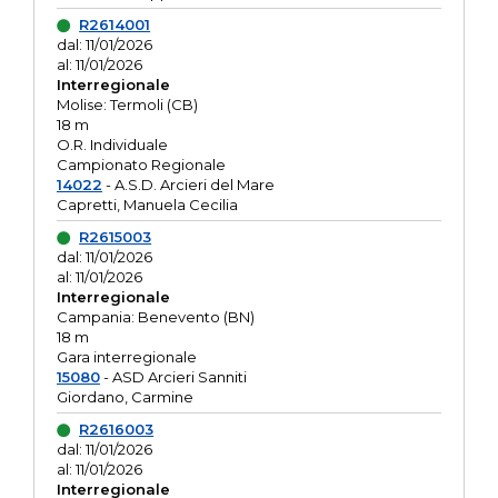
R2614001
dal: 11/01/2026
al: 11/01/2026
Interregionale
Molise: Termoli (CB)
18 m
O.R. Individuale
Campionato Regionale
14022
- A.S.D. Arcieri del Mare
Capretti, Manuela Cecilia
R2615003
dal: 11/01/2026
al: 11/01/2026
Interregionale
Campania: Benevento (BN)
18 m
Gara interregionale
15080
- ASD Arcieri Sanniti
Giordano, Carmine
R2616003
dal: 11/01/2026
al: 11/01/2026
Interregionale