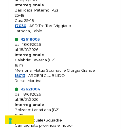
Interregionale
Basilicata: Paterno (PZ)
25+18
Gara 25+18
17030
- ASD Tre Torri Viggiano
Larocca, Fabio
R2618003
dal: 18/01/2026
al: 18/01/2026
Interregionale
Calabria: Taverna (CZ)
18 m
Memorial Mattia Scumaci e Giorgia Grande
18013
- ARCIERI CLUB LIDO
Russo, Martina
R2621004
dal: 18/01/2026
al: 18/01/2026
Interregionale
Bolzano: Lana/Lana (BZ)
18 m
O.R. Individuale+Squadre
Campionato provinciale indoor