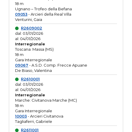
18 m
Ugnano – Trofeo della Befana
09053
- Arcieri della Real Villa
Venturini, Gaia
R2609002
dal: 03/01/2026
al: 04/01/2026
Interregionale
Toscana: Massa (MS)
18 m
Gara Interregionale
09067
- A.S.D. Comp. Frecce Apuane
De Biaso, Valentina
R2610001
dal: 03/01/2026
al: 04/01/2026
Interregionale
Marche: Civitanova Marche (MC)
18 m
Gara Interregionale
10003
- Arcieri Civitanova
Tagliaferri, Gabriele
R2611001