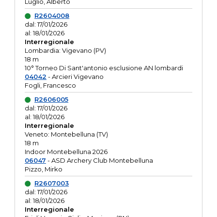
Luglio, Alberto
R2604008
dal: 17/01/2026
al: 18/01/2026
Interregionale
Lombardia: Vigevano (PV)
18 m
10° Torneo Di Sant'antonio esclusione AN lombardi
04042
- Arcieri Vigevano
Fogli, Francesco
R2606005
dal: 17/01/2026
al: 18/01/2026
Interregionale
Veneto: Montebelluna (TV)
18 m
Indoor Montebelluna 2026
06047
- ASD Archery Club Montebelluna
Pizzo, Mirko
R2607003
dal: 17/01/2026
al: 18/01/2026
Interregionale