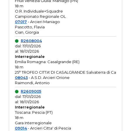
Friuli Venezia Giulia: Maniago (PN)
18 m
O.R. Individuale+Squadre
Campionato Regionale OL
07017
- Arcieri Maniago
Pascotto, Flavia
Cian, Giorgia
R2608004
dal: 17/01/2026
al: 18/01/2026
Interregionale
Emilia Romagna: Casalgrande (RE)
18 m
25° TROFEO CITTA' DI CASALGRANDE Salvaterra di Ca
08043
- A.S.D. Arcieri Orione
Raimondi, Antonio
R2609005
dal: 17/01/2026
al: 18/01/2026
Interregionale
Toscana: Pescia (PT)
18 m
Gara Interregionale
09014
- Arcieri Citta' di Pescia