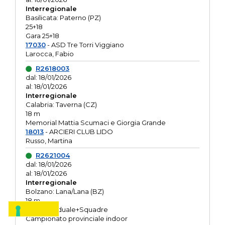
Interregionale
Basilicata: Paterno (PZ)
25+18
Gara 25+18
17030
- ASD Tre Torri Viggiano
Larocca, Fabio
R2618003
dal: 18/01/2026
al: 18/01/2026
Interregionale
Calabria: Taverna (CZ)
18 m
Memorial Mattia Scumaci e Giorgia Grande
18013
- ARCIERI CLUB LIDO
Russo, Martina
R2621004
dal: 18/01/2026
al: 18/01/2026
Interregionale
Bolzano: Lana/Lana (BZ)
18 m
O.R. Individuale+Squadre
Campionato provinciale indoor