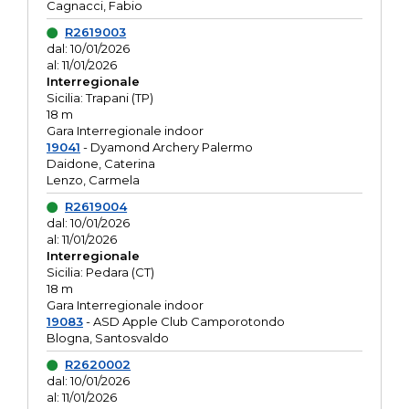
Cagnacci, Fabio
R2619003
dal: 10/01/2026
al: 11/01/2026
Interregionale
Sicilia: Trapani (TP)
18 m
Gara Interregionale indoor
19041
- Dyamond Archery Palermo
Daidone, Caterina
Lenzo, Carmela
R2619004
dal: 10/01/2026
al: 11/01/2026
Interregionale
Sicilia: Pedara (CT)
18 m
Gara Interregionale indoor
19083
- ASD Apple Club Camporotondo
Blogna, Santosvaldo
R2620002
dal: 10/01/2026
al: 11/01/2026