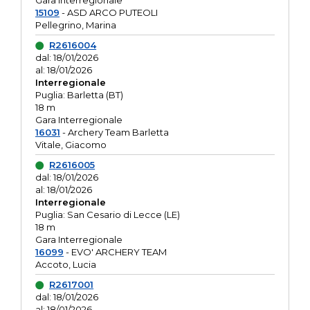
Gara interregionale
15109
- ASD ARCO PUTEOLI
Pellegrino, Marina
R2616004
dal: 18/01/2026
al: 18/01/2026
Interregionale
Puglia: Barletta (BT)
18 m
Gara Interregionale
16031
- Archery Team Barletta
Vitale, Giacomo
R2616005
dal: 18/01/2026
al: 18/01/2026
Interregionale
Puglia: San Cesario di Lecce (LE)
18 m
Gara Interregionale
16099
- EVO' ARCHERY TEAM
Accoto, Lucia
R2617001
dal: 18/01/2026
al: 18/01/2026