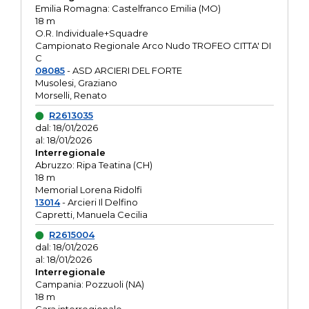
Emilia Romagna: Castelfranco Emilia (MO)
18 m
O.R. Individuale+Squadre
Campionato Regionale Arco Nudo TROFEO CITTA' DI
C
08085
- ASD ARCIERI DEL FORTE
Musolesi, Graziano
Morselli, Renato
R2613035
dal: 18/01/2026
al: 18/01/2026
Interregionale
Abruzzo: Ripa Teatina (CH)
18 m
Memorial Lorena Ridolfi
13014
- Arcieri Il Delfino
Capretti, Manuela Cecilia
R2615004
dal: 18/01/2026
al: 18/01/2026
Interregionale
Campania: Pozzuoli (NA)
18 m