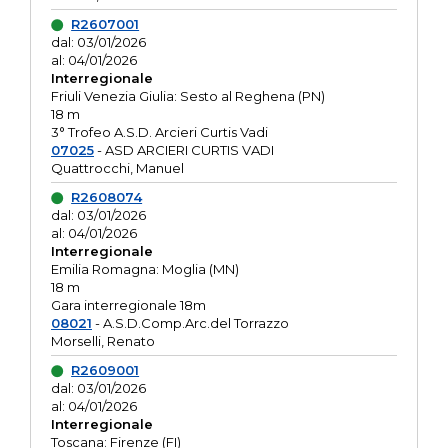
R2607001
dal: 03/01/2026
al: 04/01/2026
Interregionale
Friuli Venezia Giulia: Sesto al Reghena (PN)
18 m
3° Trofeo A.S.D. Arcieri Curtis Vadi
07025
- ASD ARCIERI CURTIS VADI
Quattrocchi, Manuel
R2608074
dal: 03/01/2026
al: 04/01/2026
Interregionale
Emilia Romagna: Moglia (MN)
18 m
Gara interregionale 18m
08021
- A.S.D.Comp.Arc.del Torrazzo
Morselli, Renato
R2609001
dal: 03/01/2026
al: 04/01/2026
Interregionale
Toscana: Firenze (FI)