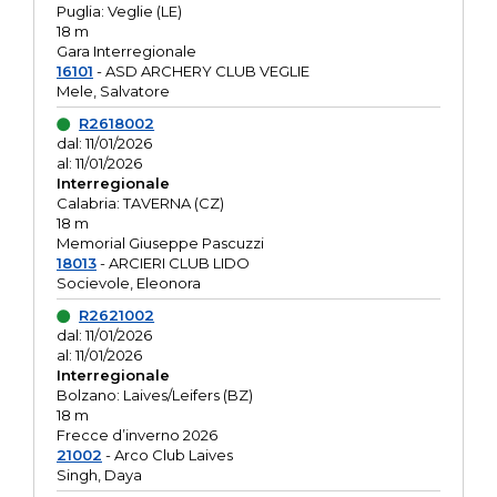
Puglia: Veglie (LE)
18 m
Gara Interregionale
16101
- ASD ARCHERY CLUB VEGLIE
Mele, Salvatore
R2618002
dal: 11/01/2026
al: 11/01/2026
Interregionale
Calabria: TAVERNA (CZ)
18 m
Memorial Giuseppe Pascuzzi
18013
- ARCIERI CLUB LIDO
Socievole, Eleonora
R2621002
dal: 11/01/2026
al: 11/01/2026
Interregionale
Bolzano: Laives/Leifers (BZ)
18 m
Frecce d’inverno 2026
21002
- Arco Club Laives
Singh, Daya