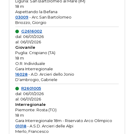
Liguria: San Bartolomeo al Mare (IM)
18 m
Aspettando la Befana
03009
- Arc.San Bartolomeo
Briozzo, Giorgio
G2616002
dal: 06/01/2026
al: 06/01/2026
Giovanile
Puglia: Crispiano (TA)
18 m
O.R. Individuale
Gara Interregionale
16028
- A.D. Arcieri dello Jonio
D'ambrogio, Gabriele
R2601005
dal: 06/01/2026
al: 06/01/2026
Interregionale
Piemonte: Rosta (TO)
18 m
Gara Interregionale 18m - Riservato Arco Olimpico
01018
- A.S.D. Arcieri delle Alpi
Merlo, Francesco