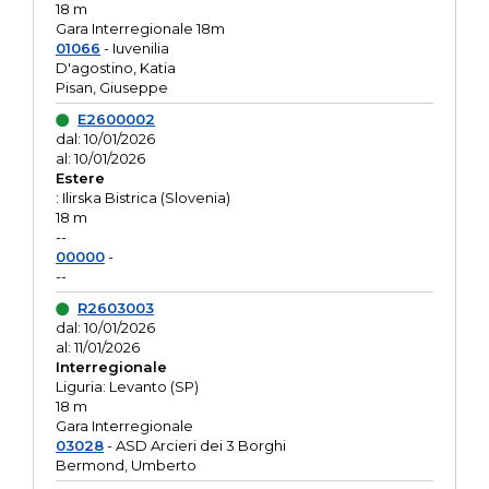
18 m
Gara Interregionale 18m
01066
- Iuvenilia
D'agostino, Katia
Pisan, Giuseppe
E2600002
dal: 10/01/2026
al: 10/01/2026
Estere
: Ilirska Bistrica (Slovenia)
18 m
--
00000
-
--
R2603003
dal: 10/01/2026
al: 11/01/2026
Interregionale
Liguria: Levanto (SP)
18 m
Gara Interregionale
03028
- ASD Arcieri dei 3 Borghi
Bermond, Umberto