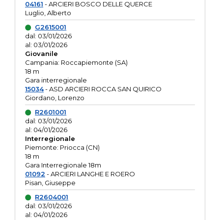
04161
- ARCIERI BOSCO DELLE QUERCE
Luglio, Alberto
G2615001
dal: 03/01/2026
al: 03/01/2026
Giovanile
Campania: Roccapiemonte (SA)
18 m
Gara interregionale
15034
- ASD ARCIERI ROCCA SAN QUIRICO
Giordano, Lorenzo
R2601001
dal: 03/01/2026
al: 04/01/2026
Interregionale
Piemonte: Priocca (CN)
18 m
Gara Interregionale 18m
01092
- ARCIERI LANGHE E ROERO
Pisan, Giuseppe
R2604001
dal: 03/01/2026
al: 04/01/2026