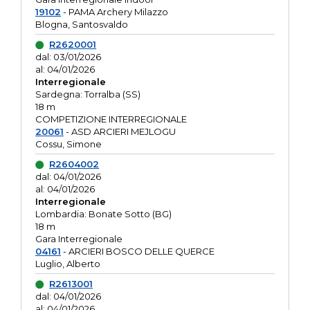
19102
- PAMA Archery Milazzo
Blogna, Santosvaldo
R2620001
dal: 03/01/2026
al: 04/01/2026
Interregionale
Sardegna: Torralba (SS)
18 m
COMPETIZIONE INTERREGIONALE
20061
- ASD ARCIERI MEJLOGU
Cossu, Simone
R2604002
dal: 04/01/2026
al: 04/01/2026
Interregionale
Lombardia: Bonate Sotto (BG)
18 m
Gara Interregionale
04161
- ARCIERI BOSCO DELLE QUERCE
Luglio, Alberto
R2613001
dal: 04/01/2026
al: 04/01/2026