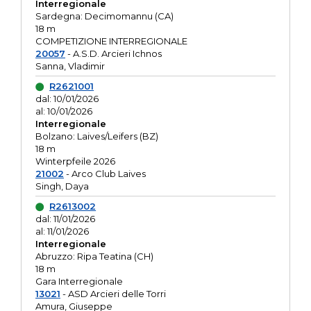
Interregionale
Sardegna: Decimomannu (CA)
18 m
COMPETIZIONE INTERREGIONALE
20057
- A.S.D. Arcieri Ichnos
Sanna, Vladimir
R2621001
dal: 10/01/2026
al: 10/01/2026
Interregionale
Bolzano: Laives/Leifers (BZ)
18 m
Winterpfeile 2026
21002
- Arco Club Laives
Singh, Daya
R2613002
dal: 11/01/2026
al: 11/01/2026
Interregionale
Abruzzo: Ripa Teatina (CH)
18 m
Gara Interregionale
13021
- ASD Arcieri delle Torri
Amura, Giuseppe