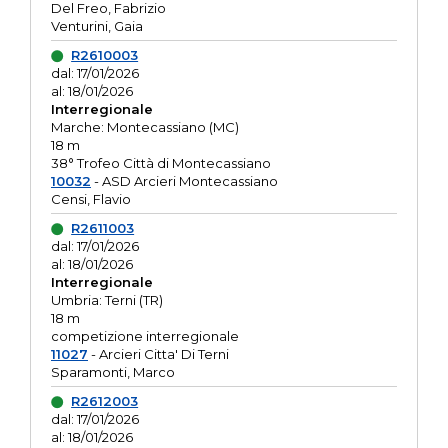
Del Freo, Fabrizio
Venturini, Gaia
R2610003
dal: 17/01/2026
al: 18/01/2026
Interregionale
Marche: Montecassiano (MC)
18 m
38° Trofeo Città di Montecassiano
10032
- ASD Arcieri Montecassiano
Censi, Flavio
R2611003
dal: 17/01/2026
al: 18/01/2026
Interregionale
Umbria: Terni (TR)
18 m
competizione interregionale
11027
- Arcieri Citta' Di Terni
Sparamonti, Marco
R2612003
dal: 17/01/2026
al: 18/01/2026