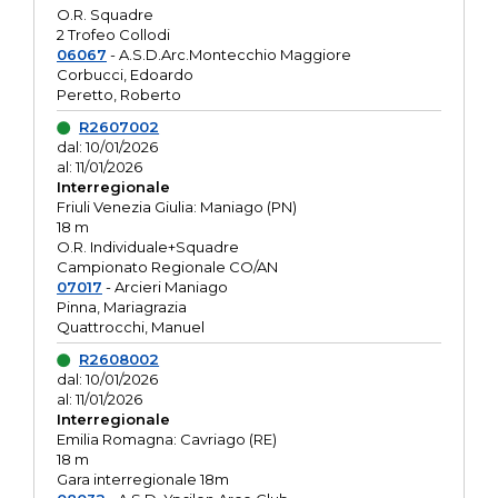
O.R. Squadre
2 Trofeo Collodi
06067
- A.S.D.Arc.Montecchio Maggiore
Corbucci, Edoardo
Peretto, Roberto
R2607002
dal: 10/01/2026
al: 11/01/2026
Interregionale
Friuli Venezia Giulia: Maniago (PN)
18 m
O.R. Individuale+Squadre
Campionato Regionale CO/AN
07017
- Arcieri Maniago
Pinna, Mariagrazia
Quattrocchi, Manuel
R2608002
dal: 10/01/2026
al: 11/01/2026
Interregionale
Emilia Romagna: Cavriago (RE)
18 m
Gara interregionale 18m