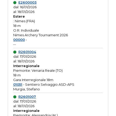
E2600003
dal: 16/01/2026
al: 18/01/2026
Estere
: Nimes (FRA)
18 m
O.R. Individuale
Nimes Archery Tournament 2026
00000
-
--
R2601004
dal: 17/01/2026
al: 18/01/2026
Interregionale
Piemonte: Venaria Reale (TO)
18 m
Gara Interregionale 18m
01051
- Sentiero Selvaggio ASD-APS
Murgia, Stefano
R2601007
dal: 17/01/2026
al: 18/01/2026
Interregionale
Piemonte: Alessandria (AL)