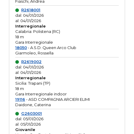
Fiaschi, Andrea
R2618001
dal: 04/01/2026
al: 04/01/2026
Interregionale
Calabria: Polistena (RC)
18 m
Gara Interregionale
18050
- A.S.D. Queen Arco Club
Giarmoleo, Rossella
R2619002
dal: 04/01/2026
al: 04/01/2026
Interregionale
Sicilia: Trapani (TP)
18 m
Gara Interregionale indoor
19116
- ASD COMPAGNIA ARCIERI ELIMI
Daidone, Caterina
G2603001
dal: 05/01/2026
al: 05/01/2026
Giovanile