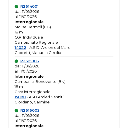
R2614001
dal: 11/01/2026
al: 11/01/2026
Interregionale
Molise: Termoli (CB)
18 m
O.R. Individuale
Campionato Regionale
14022
- A.S.D. Arcieri del Mare
Capretti, Manuela Cecilia
R2615003
dal: 11/01/2026
al: 11/01/2026
Interregionale
Campania: Benevento (BN)
18 m
Gara interregionale
15080
- ASD Arcieri Sanniti
Giordano, Carmine
R2616003
dal: 11/01/2026
al: 11/01/2026
Interregionale