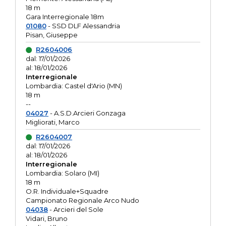
18 m
Gara Interregionale 18m
01080
- SSD DLF Alessandria
Pisan, Giuseppe
R2604006
dal: 17/01/2026
al: 18/01/2026
Interregionale
Lombardia: Castel d'Ario (MN)
18 m
--
04027
- A.S.D.Arcieri Gonzaga
Migliorati, Marco
R2604007
dal: 17/01/2026
al: 18/01/2026
Interregionale
Lombardia: Solaro (MI)
18 m
O.R. Individuale+Squadre
Campionato Regionale Arco Nudo
04038
- Arcieri del Sole
Vidari, Bruno