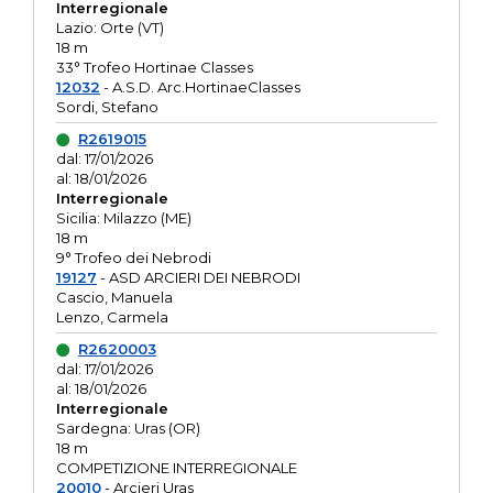
Interregionale
Lazio: Orte (VT)
18 m
33° Trofeo Hortinae Classes
12032
- A.S.D. Arc.HortinaeClasses
Sordi, Stefano
R2619015
dal: 17/01/2026
al: 18/01/2026
Interregionale
Sicilia: Milazzo (ME)
18 m
9° Trofeo dei Nebrodi
19127
- ASD ARCIERI DEI NEBRODI
Cascio, Manuela
Lenzo, Carmela
R2620003
dal: 17/01/2026
al: 18/01/2026
Interregionale
Sardegna: Uras (OR)
18 m
COMPETIZIONE INTERREGIONALE
20010
- Arcieri Uras