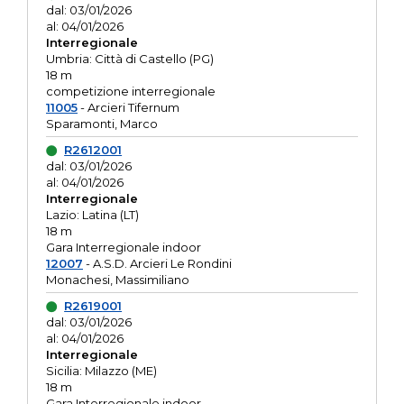
dal: 03/01/2026
al: 04/01/2026
Interregionale
Umbria: Città di Castello (PG)
18 m
competizione interregionale
11005
- Arcieri Tifernum
Sparamonti, Marco
R2612001
dal: 03/01/2026
al: 04/01/2026
Interregionale
Lazio: Latina (LT)
18 m
Gara Interregionale indoor
12007
- A.S.D. Arcieri Le Rondini
Monachesi, Massimiliano
R2619001
dal: 03/01/2026
al: 04/01/2026
Interregionale
Sicilia: Milazzo (ME)
18 m
Gara Interregionale indoor