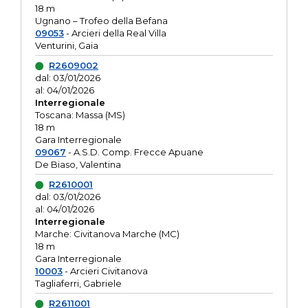
18 m
Ugnano – Trofeo della Befana
09053
- Arcieri della Real Villa
Venturini, Gaia
R2609002
dal: 03/01/2026
al: 04/01/2026
Interregionale
Toscana: Massa (MS)
18 m
Gara Interregionale
09067
- A.S.D. Comp. Frecce Apuane
De Biaso, Valentina
R2610001
dal: 03/01/2026
al: 04/01/2026
Interregionale
Marche: Civitanova Marche (MC)
18 m
Gara Interregionale
10003
- Arcieri Civitanova
Tagliaferri, Gabriele
R2611001