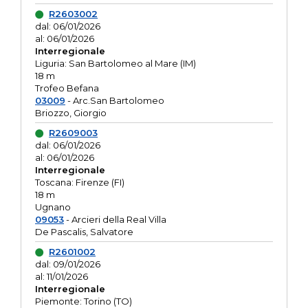
R2603002
dal: 06/01/2026
al: 06/01/2026
Interregionale
Liguria: San Bartolomeo al Mare (IM)
18 m
Trofeo Befana
03009
- Arc.San Bartolomeo
Briozzo, Giorgio
R2609003
dal: 06/01/2026
al: 06/01/2026
Interregionale
Toscana: Firenze (FI)
18 m
Ugnano
09053
- Arcieri della Real Villa
De Pascalis, Salvatore
R2601002
dal: 09/01/2026
al: 11/01/2026
Interregionale
Piemonte: Torino (TO)