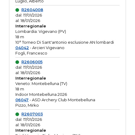
Luglio, Alberto
R2604008
dal: 17/01/2026
al: 18/01/2026
Interregionale
Lombardia: Vigevano (PV)
18 m
10° Torneo Di Sant'antonio esclusione AN lombardi
04042
- Arcieri Vigevano
Fogli, Francesco
R2606005
dal: 17/01/2026
al: 18/01/2026
Interregionale
Veneto: Montebelluna (TV)
18 m
Indoor Montebelluna 2026
06047
- ASD Archery Club Montebelluna
Pizzo, Mirko
R2607003
dal: 17/01/2026
al: 18/01/2026
Interregionale