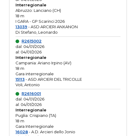
Interregionale
Abruzzo: Lanciano (CH)
18 m
I GARA - GP Scarinci 2026
13039
- ASD ARCIERI ANXANON
Di Stefano, Leonardo
R2615002
dal: 04/01/2026
al: 04/01/2026
Interregionale
Campania: Ariano Irpino (AV)
18 m
Gara interregionale
15113
- ASD ARCIERI DEL TRICOLLE
Voli, Antonio
R2616001
dal: 04/01/2026
al: 04/01/2026
Interregionale
Puglia: Crispiano (TA)
18 m
Gara Interregionale
16028
- A.D. Arcieri dello Jonio