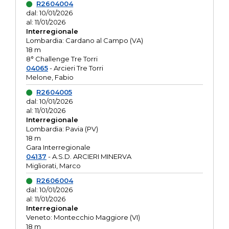
R2604004
dal: 10/01/2026
al: 11/01/2026
Interregionale
Lombardia: Cardano al Campo (VA)
18 m
8° Challenge Tre Torri
04065
- Arcieri Tre Torri
Melone, Fabio
R2604005
dal: 10/01/2026
al: 11/01/2026
Interregionale
Lombardia: Pavia (PV)
18 m
Gara Interregionale
04137
- A.S.D. ARCIERI MINERVA
Migliorati, Marco
R2606004
dal: 10/01/2026
al: 11/01/2026
Interregionale
Veneto: Montecchio Maggiore (VI)
18 m