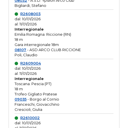
08032
- A.S.D. Ypsilon Arco Club
Bigliardi, Stefano
R2608003
dal: 10/01/2026
al: 11/01/2026
Interregionale
Emilia Romagna: Riccione (RN)
18 m
Gara interregionale 18m
08107
- ASD ARCO CLUB RICCIONE
Poli, Claudio
R2609004
dal: 10/01/2026
al: 11/01/2026
Interregionale
Toscana: Pescia (PT)
18 m
Trofeo Gigliato Pratese
09035
- Borgo al Cornio
Franceschi, Giovacchino
Crescioli, Giulia
R2610002
dal: 10/01/2026