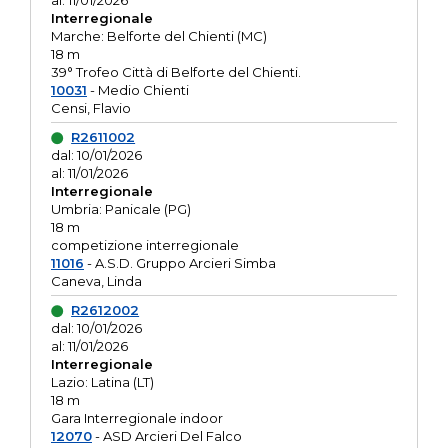
al: 11/01/2026
Interregionale
Marche: Belforte del Chienti (MC)
18 m
39° Trofeo Città di Belforte del Chienti.
10031
- Medio Chienti
Censi, Flavio
R2611002
dal: 10/01/2026
al: 11/01/2026
Interregionale
Umbria: Panicale (PG)
18 m
competizione interregionale
11016
- A.S.D. Gruppo Arcieri Simba
Caneva, Linda
R2612002
dal: 10/01/2026
al: 11/01/2026
Interregionale
Lazio: Latina (LT)
18 m
Gara Interregionale indoor
12070
- ASD Arcieri Del Falco