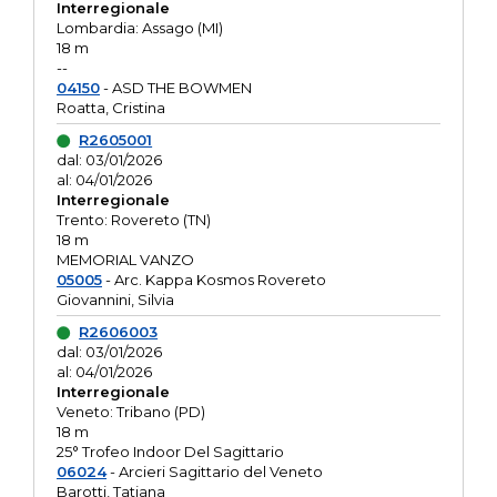
Interregionale
Lombardia: Assago (MI)
18 m
--
04150
- ASD THE BOWMEN
Roatta, Cristina
R2605001
dal: 03/01/2026
al: 04/01/2026
Interregionale
Trento: Rovereto (TN)
18 m
MEMORIAL VANZO
05005
- Arc. Kappa Kosmos Rovereto
Giovannini, Silvia
R2606003
dal: 03/01/2026
al: 04/01/2026
Interregionale
Veneto: Tribano (PD)
18 m
25° Trofeo Indoor Del Sagittario
06024
- Arcieri Sagittario del Veneto
Barotti, Tatiana