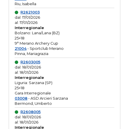
Riu, Isabella
R2621003
dal: 17/01/2026
al: 17/01/2026
Interregionale
Bolzano: Lana/Lana (BZ)
25+18
9° Merano Archery Cup
21004
- Sportclub Merano
Pinna, Mariagrazia
R2603005
dal: 18/01/2026
al: 18/01/2026
Interregionale
Liguria: Sarzana (SP)
25+18
Gara Interregionale
03008
- ASD Arcieri Sarzana
Bermond, Umberto
R2608005
dal: 18/01/2026
al: 18/01/2026
Interregionale