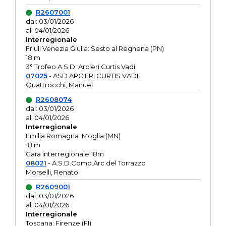
R2607001
dal: 03/01/2026
al: 04/01/2026
Interregionale
Friuli Venezia Giulia: Sesto al Reghena (PN)
18 m
3° Trofeo A.S.D. Arcieri Curtis Vadi
07025
- ASD ARCIERI CURTIS VADI
Quattrocchi, Manuel
R2608074
dal: 03/01/2026
al: 04/01/2026
Interregionale
Emilia Romagna: Moglia (MN)
18 m
Gara interregionale 18m
08021
- A.S.D.Comp.Arc.del Torrazzo
Morselli, Renato
R2609001
dal: 03/01/2026
al: 04/01/2026
Interregionale
Toscana: Firenze (FI)