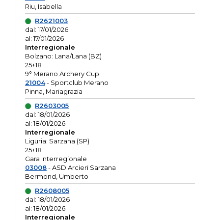
Riu, Isabella
R2621003
dal: 17/01/2026
al: 17/01/2026
Interregionale
Bolzano: Lana/Lana (BZ)
25+18
9° Merano Archery Cup
21004
- Sportclub Merano
Pinna, Mariagrazia
R2603005
dal: 18/01/2026
al: 18/01/2026
Interregionale
Liguria: Sarzana (SP)
25+18
Gara Interregionale
03008
- ASD Arcieri Sarzana
Bermond, Umberto
R2608005
dal: 18/01/2026
al: 18/01/2026
Interregionale