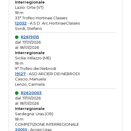
Interregionale
Lazio: Orte (VT)
18 m
33° Trofeo Hortinae Classes
12032
- A.S.D. Arc.HortinaeClasses
Sordi, Stefano
R2619015
dal: 17/01/2026
al: 18/01/2026
Interregionale
Sicilia: Milazzo (ME)
18 m
9° Trofeo dei Nebrodi
19127
- ASD ARCIERI DEI NEBRODI
Cascio, Manuela
Lenzo, Carmela
R2620003
dal: 17/01/2026
al: 18/01/2026
Interregionale
Sardegna: Uras (OR)
18 m
COMPETIZIONE INTERREGIONALE
20010
- Arcieri Uras