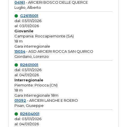
04161
- ARCIERI BOSCO DELLE QUERCE
Luglio, Alberto
G2615001
dal: 03/01/2026
al: 03/01/2026
Giovanile
Campania: Roccapiemonte (SA)
18 m
Gara interregionale
15034
- ASD ARCIERI ROCCA SAN QUIRICO
Giordano, Lorenzo
R2601001
dal: 03/01/2026
al: 04/01/2026
Interregionale
Piemonte: Priocca (CN)
18 m
Gara Interregionale 18m
01092
- ARCIERI LANGHE E ROERO
Pisan, Giuseppe
R2604001
dal: 03/01/2026
al: 04/01/2026