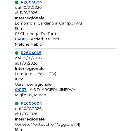
R2604004
dal: 10/01/2026
al: 11/01/2026
Interregionale
Lombardia: Cardano al Campo (VA)
18 m
8° Challenge Tre Torri
04065
- Arcieri Tre Torri
Melone, Fabio
R2604005
dal: 10/01/2026
al: 11/01/2026
Interregionale
Lombardia: Pavia (PV)
18 m
Gara Interregionale
04137
- A.S.D. ARCIERI MINERVA
Migliorati, Marco
R2606004
dal: 10/01/2026
al: 11/01/2026
Interregionale
Veneto: Montecchio Maggiore (VI)
18 m