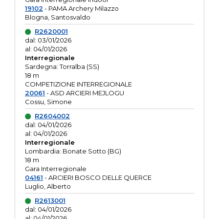
19102
- PAMA Archery Milazzo
Blogna, Santosvaldo
R2620001
dal: 03/01/2026
al: 04/01/2026
Interregionale
Sardegna: Torralba (SS)
18 m
COMPETIZIONE INTERREGIONALE
20061
- ASD ARCIERI MEJLOGU
Cossu, Simone
R2604002
dal: 04/01/2026
al: 04/01/2026
Interregionale
Lombardia: Bonate Sotto (BG)
18 m
Gara Interregionale
04161
- ARCIERI BOSCO DELLE QUERCE
Luglio, Alberto
R2613001
dal: 04/01/2026
al: 04/01/2026