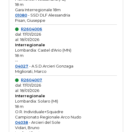
18 m
Gara Interregionale 18m
01080
- SSD DLF Alessandria
Pisan, Giuseppe
R2604006
dal: 17/01/2026
al: 18/01/2026
Interregionale
Lombardia: Castel d'Ario (MN)
18 m
--
04027
- A.S.D.Arcieri Gonzaga
Migliorati, Marco
R2604007
dal: 17/01/2026
al: 18/01/2026
Interregionale
Lombardia: Solaro (MI)
18 m
O.R. Individuale+Squadre
Campionato Regionale Arco Nudo
04038
- Arcieri del Sole
Vidari, Bruno