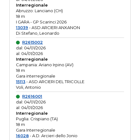
Interregionale
Abruzzo: Lanciano (CH)
18 m
I GARA - GP Scarinci 2026
13039
- ASD ARCIERI ANXANON
Di Stefano, Leonardo
R2615002
dal: 04/01/2026
al: 04/01/2026
Interregionale
Campania: Ariano Irpino (AV)
18 m
Gara interregionale
15113
- ASD ARCIERI DEL TRICOLLE
Voli, Antonio
R2616001
dal: 04/01/2026
al: 04/01/2026
Interregionale
Puglia: Crispiano (TA)
18 m
Gara Interregionale
16028
- A.D. Arcieri dello Jonio