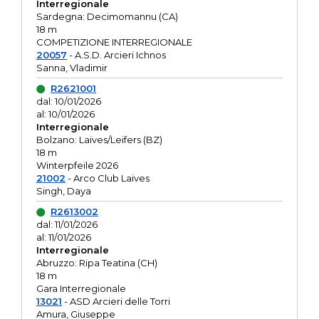
Interregionale
Sardegna: Decimomannu (CA)
18 m
COMPETIZIONE INTERREGIONALE
20057
- A.S.D. Arcieri Ichnos
Sanna, Vladimir
R2621001
dal: 10/01/2026
al: 10/01/2026
Interregionale
Bolzano: Laives/Leifers (BZ)
18 m
Winterpfeile 2026
21002
- Arco Club Laives
Singh, Daya
R2613002
dal: 11/01/2026
al: 11/01/2026
Interregionale
Abruzzo: Ripa Teatina (CH)
18 m
Gara Interregionale
13021
- ASD Arcieri delle Torri
Amura, Giuseppe