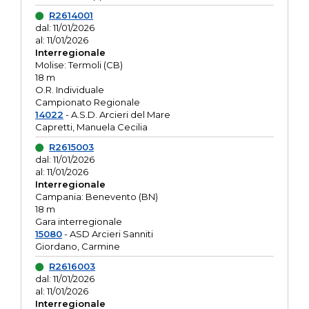
R2614001
dal: 11/01/2026
al: 11/01/2026
Interregionale
Molise: Termoli (CB)
18 m
O.R. Individuale
Campionato Regionale
14022
- A.S.D. Arcieri del Mare
Capretti, Manuela Cecilia
R2615003
dal: 11/01/2026
al: 11/01/2026
Interregionale
Campania: Benevento (BN)
18 m
Gara interregionale
15080
- ASD Arcieri Sanniti
Giordano, Carmine
R2616003
dal: 11/01/2026
al: 11/01/2026
Interregionale