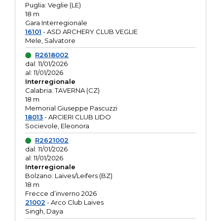
Puglia: Veglie (LE)
18 m
Gara Interregionale
16101
- ASD ARCHERY CLUB VEGLIE
Mele, Salvatore
R2618002
dal: 11/01/2026
al: 11/01/2026
Interregionale
Calabria: TAVERNA (CZ)
18 m
Memorial Giuseppe Pascuzzi
18013
- ARCIERI CLUB LIDO
Socievole, Eleonora
R2621002
dal: 11/01/2026
al: 11/01/2026
Interregionale
Bolzano: Laives/Leifers (BZ)
18 m
Frecce d’inverno 2026
21002
- Arco Club Laives
Singh, Daya