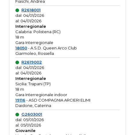
Fiaschi, Andrea
R2618001
dal: 04/01/2026
al: 04/01/2026
Interregionale
Calabria: Polistena (RC)
18 m
Gara Interregionale
18050
- A.S.D. Queen Arco Club
Giarmoleo, Rossella
R2619002
dal: 04/01/2026
al: 04/01/2026
Interregionale
Sicilia: Trapani (TP)
18 m
Gara Interregionale indoor
19116
- ASD COMPAGNIA ARCIERI ELIMI
Daidone, Caterina
G2603001
dal: 05/01/2026
al: 05/01/2026
Giovanile