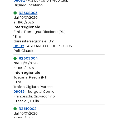
08032
- A.S.D. Ypsilon Arco Club
Bigliardi, Stefano
R2608003
dal: 10/01/2026
al: 11/01/2026
Interregionale
Emilia Romagna: Riccione (RN)
18 m
Gara interregionale 18m
08107
- ASD ARCO CLUB RICCIONE
Poli, Claudio
R2609004
dal: 10/01/2026
al: 11/01/2026
Interregionale
Toscana: Pescia (PT)
18 m
Trofeo Gigliato Pratese
09035
- Borgo al Cornio
Franceschi, Giovacchino
Crescioli, Giulia
R2610002
dal: 10/01/2026