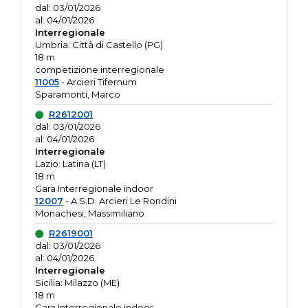
dal: 03/01/2026
al: 04/01/2026
Interregionale
Umbria: Città di Castello (PG)
18 m
competizione interregionale
11005
- Arcieri Tifernum
Sparamonti, Marco
R2612001
dal: 03/01/2026
al: 04/01/2026
Interregionale
Lazio: Latina (LT)
18 m
Gara Interregionale indoor
12007
- A.S.D. Arcieri Le Rondini
Monachesi, Massimiliano
R2619001
dal: 03/01/2026
al: 04/01/2026
Interregionale
Sicilia: Milazzo (ME)
18 m
Gara Interregionale indoor