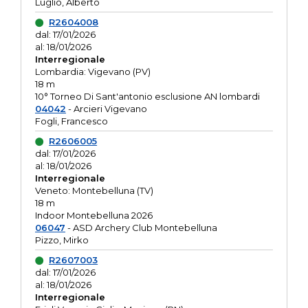
Luglio, Alberto
R2604008
dal: 17/01/2026
al: 18/01/2026
Interregionale
Lombardia: Vigevano (PV)
18 m
10° Torneo Di Sant'antonio esclusione AN lombardi
04042
- Arcieri Vigevano
Fogli, Francesco
R2606005
dal: 17/01/2026
al: 18/01/2026
Interregionale
Veneto: Montebelluna (TV)
18 m
Indoor Montebelluna 2026
06047
- ASD Archery Club Montebelluna
Pizzo, Mirko
R2607003
dal: 17/01/2026
al: 18/01/2026
Interregionale