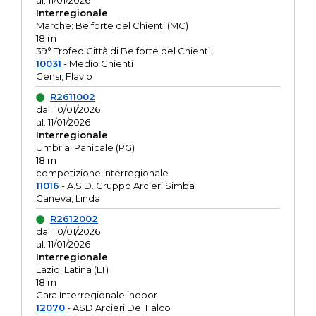
al: 11/01/2026
Interregionale
Marche: Belforte del Chienti (MC)
18 m
39° Trofeo Città di Belforte del Chienti.
10031
- Medio Chienti
Censi, Flavio
R2611002
dal: 10/01/2026
al: 11/01/2026
Interregionale
Umbria: Panicale (PG)
18 m
competizione interregionale
11016
- A.S.D. Gruppo Arcieri Simba
Caneva, Linda
R2612002
dal: 10/01/2026
al: 11/01/2026
Interregionale
Lazio: Latina (LT)
18 m
Gara Interregionale indoor
12070
- ASD Arcieri Del Falco