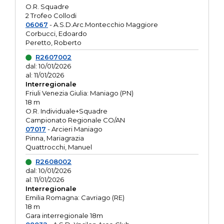
O.R. Squadre
2 Trofeo Collodi
06067
- A.S.D.Arc.Montecchio Maggiore
Corbucci, Edoardo
Peretto, Roberto
R2607002
dal: 10/01/2026
al: 11/01/2026
Interregionale
Friuli Venezia Giulia: Maniago (PN)
18 m
O.R. Individuale+Squadre
Campionato Regionale CO/AN
07017
- Arcieri Maniago
Pinna, Mariagrazia
Quattrocchi, Manuel
R2608002
dal: 10/01/2026
al: 11/01/2026
Interregionale
Emilia Romagna: Cavriago (RE)
18 m
Gara interregionale 18m