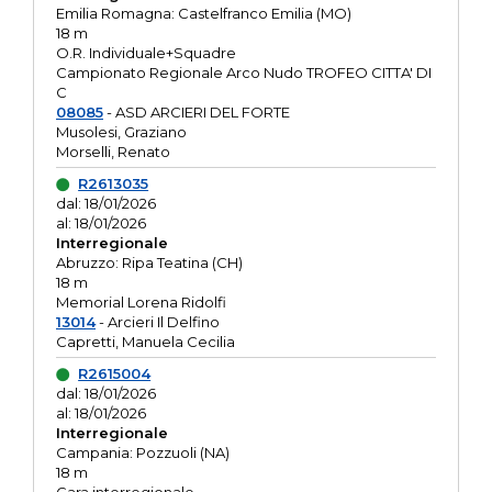
Emilia Romagna: Castelfranco Emilia (MO)
18 m
O.R. Individuale+Squadre
Campionato Regionale Arco Nudo TROFEO CITTA' DI
C
08085
- ASD ARCIERI DEL FORTE
Musolesi, Graziano
Morselli, Renato
R2613035
dal: 18/01/2026
al: 18/01/2026
Interregionale
Abruzzo: Ripa Teatina (CH)
18 m
Memorial Lorena Ridolfi
13014
- Arcieri Il Delfino
Capretti, Manuela Cecilia
R2615004
dal: 18/01/2026
al: 18/01/2026
Interregionale
Campania: Pozzuoli (NA)
18 m