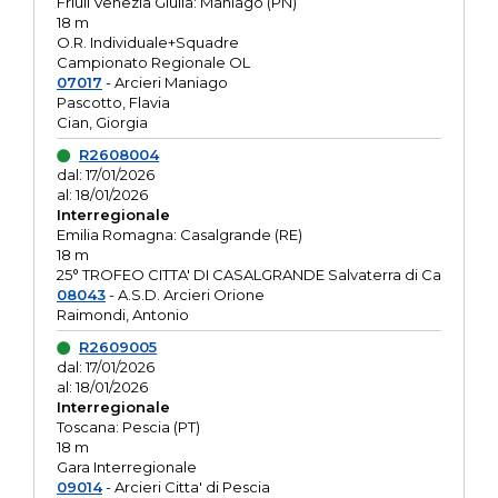
Friuli Venezia Giulia: Maniago (PN)
18 m
O.R. Individuale+Squadre
Campionato Regionale OL
07017
- Arcieri Maniago
Pascotto, Flavia
Cian, Giorgia
R2608004
dal: 17/01/2026
al: 18/01/2026
Interregionale
Emilia Romagna: Casalgrande (RE)
18 m
25° TROFEO CITTA' DI CASALGRANDE Salvaterra di Ca
08043
- A.S.D. Arcieri Orione
Raimondi, Antonio
R2609005
dal: 17/01/2026
al: 18/01/2026
Interregionale
Toscana: Pescia (PT)
18 m
Gara Interregionale
09014
- Arcieri Citta' di Pescia