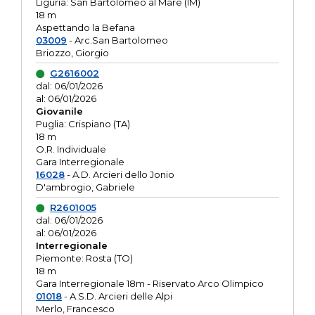
Liguria: San Bartolomeo al Mare (IM)
18 m
Aspettando la Befana
03009
- Arc.San Bartolomeo
Briozzo, Giorgio
G2616002
dal: 06/01/2026
al: 06/01/2026
Giovanile
Puglia: Crispiano (TA)
18 m
O.R. Individuale
Gara Interregionale
16028
- A.D. Arcieri dello Jonio
D'ambrogio, Gabriele
R2601005
dal: 06/01/2026
al: 06/01/2026
Interregionale
Piemonte: Rosta (TO)
18 m
Gara Interregionale 18m - Riservato Arco Olimpico
01018
- A.S.D. Arcieri delle Alpi
Merlo, Francesco