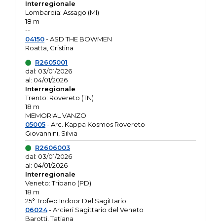
Interregionale
Lombardia: Assago (MI)
18 m
--
04150
- ASD THE BOWMEN
Roatta, Cristina
R2605001
dal: 03/01/2026
al: 04/01/2026
Interregionale
Trento: Rovereto (TN)
18 m
MEMORIAL VANZO
05005
- Arc. Kappa Kosmos Rovereto
Giovannini, Silvia
R2606003
dal: 03/01/2026
al: 04/01/2026
Interregionale
Veneto: Tribano (PD)
18 m
25° Trofeo Indoor Del Sagittario
06024
- Arcieri Sagittario del Veneto
Barotti, Tatiana