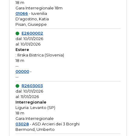
18 m
Gara Interregionale 18m
01066
- Iuvenilia
D'agostino, Katia
Pisan, Giuseppe
E2600002
dal: 10/01/2026
al: 10/01/2026
Estere
: Ilirska Bistrica (Slovenia)
18 m
--
00000
-
--
R2603003
dal: 10/01/2026
al: 11/01/2026
Interregionale
Liguria: Levanto (SP)
18 m
Gara Interregionale
03028
- ASD Arcieri dei 3 Borghi
Bermond, Umberto