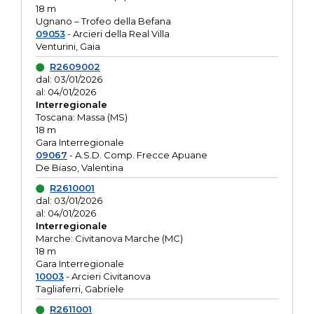
18 m
Ugnano – Trofeo della Befana
09053
- Arcieri della Real Villa
Venturini, Gaia
R2609002
dal: 03/01/2026
al: 04/01/2026
Interregionale
Toscana: Massa (MS)
18 m
Gara Interregionale
09067
- A.S.D. Comp. Frecce Apuane
De Biaso, Valentina
R2610001
dal: 03/01/2026
al: 04/01/2026
Interregionale
Marche: Civitanova Marche (MC)
18 m
Gara Interregionale
10003
- Arcieri Civitanova
Tagliaferri, Gabriele
R2611001