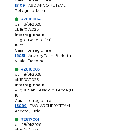
Gara interregionale
15109
- ASD ARCO PUTEOLI
Pellegrino, Marina
R2616004
dal: 18/01/2026
al: 18/01/2026
Interregionale
Puglia: Barletta (BT)
18 m
Gara Interregionale
16031
- Archery Team Barletta
Vitale, Giacomo
R2616005
dal: 18/01/2026
al: 18/01/2026
Interregionale
Puglia: San Cesario di Lecce (LE)
18 m
Gara Interregionale
16099
- EVO' ARCHERY TEAM
Accoto, Lucia
R2617001
dal: 18/01/2026
al: 18/01/2026