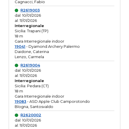
Cagnacci, Fabio
R2619003
dal: 10/01/2026
al: 11/01/2026
Interregionale
Sicilia: Trapani (TP)
18 m
Gara Interregionale indoor
19041
- Dyamond Archery Palermo
Daidone, Caterina
Lenzo, Carmela
R2619004
dal: 10/01/2026
al: 11/01/2026
Interregionale
Sicilia: Pedara (CT)
18 m
Gara Interregionale indoor
19083
- ASD Apple Club Camporotondo
Blogna, Santosvaldo
R2620002
dal: 10/01/2026
al: 11/01/2026