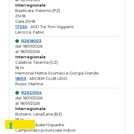
Interregionale
Basilicata: Paterno (PZ)
25+18
Gara 25+18
17030
- ASD Tre Torri Viggiano
Larocca, Fabio
R2618003
dal: 18/01/2026
al: 18/01/2026
Interregionale
Calabria: Taverna (CZ)
18 m
Memorial Mattia Scumaci e Giorgia Grande
18013
- ARCIERI CLUB LIDO
Russo, Martina
R2621004
dal: 18/01/2026
al: 18/01/2026
Interregionale
Bolzano: Lana/Lana (BZ)
18 m
O.R. Individuale+Squadre
Campionato provinciale indoor