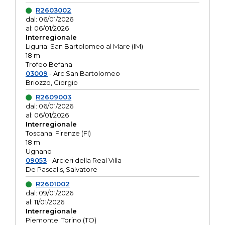
R2603002
dal: 06/01/2026
al: 06/01/2026
Interregionale
Liguria: San Bartolomeo al Mare (IM)
18 m
Trofeo Befana
03009
- Arc.San Bartolomeo
Briozzo, Giorgio
R2609003
dal: 06/01/2026
al: 06/01/2026
Interregionale
Toscana: Firenze (FI)
18 m
Ugnano
09053
- Arcieri della Real Villa
De Pascalis, Salvatore
R2601002
dal: 09/01/2026
al: 11/01/2026
Interregionale
Piemonte: Torino (TO)