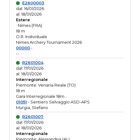
E2600003
dal: 16/01/2026
al: 18/01/2026
Estere
: Nimes (FRA)
18 m
O.R. Individuale
Nimes Archery Tournament 2026
00000
-
--
R2601004
dal: 17/01/2026
al: 18/01/2026
Interregionale
Piemonte: Venaria Reale (TO)
18 m
Gara Interregionale 18m
01051
- Sentiero Selvaggio ASD-APS
Murgia, Stefano
R2601007
dal: 17/01/2026
al: 18/01/2026
Interregionale
Piemonte: Alessandria (AL)