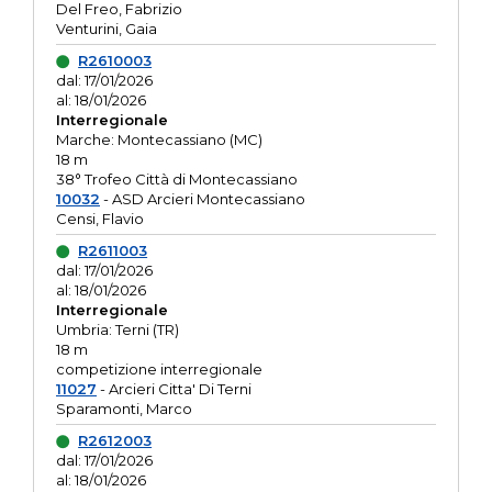
Del Freo, Fabrizio
Venturini, Gaia
R2610003
dal: 17/01/2026
al: 18/01/2026
Interregionale
Marche: Montecassiano (MC)
18 m
38° Trofeo Città di Montecassiano
10032
- ASD Arcieri Montecassiano
Censi, Flavio
R2611003
dal: 17/01/2026
al: 18/01/2026
Interregionale
Umbria: Terni (TR)
18 m
competizione interregionale
11027
- Arcieri Citta' Di Terni
Sparamonti, Marco
R2612003
dal: 17/01/2026
al: 18/01/2026