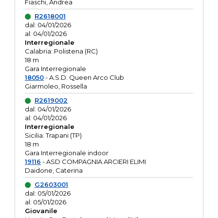
Fiaschi, Andrea
R2618001
dal: 04/01/2026
al: 04/01/2026
Interregionale
Calabria: Polistena (RC)
18 m
Gara Interregionale
18050
- A.S.D. Queen Arco Club
Giarmoleo, Rossella
R2619002
dal: 04/01/2026
al: 04/01/2026
Interregionale
Sicilia: Trapani (TP)
18 m
Gara Interregionale indoor
19116
- ASD COMPAGNIA ARCIERI ELIMI
Daidone, Caterina
G2603001
dal: 05/01/2026
al: 05/01/2026
Giovanile