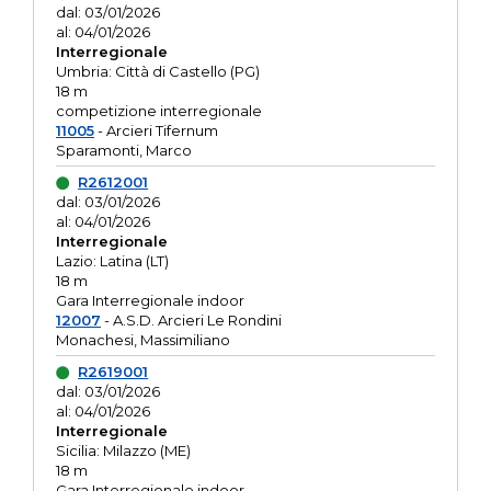
dal: 03/01/2026
al: 04/01/2026
Interregionale
Umbria: Città di Castello (PG)
18 m
competizione interregionale
11005
- Arcieri Tifernum
Sparamonti, Marco
R2612001
dal: 03/01/2026
al: 04/01/2026
Interregionale
Lazio: Latina (LT)
18 m
Gara Interregionale indoor
12007
- A.S.D. Arcieri Le Rondini
Monachesi, Massimiliano
R2619001
dal: 03/01/2026
al: 04/01/2026
Interregionale
Sicilia: Milazzo (ME)
18 m
Gara Interregionale indoor