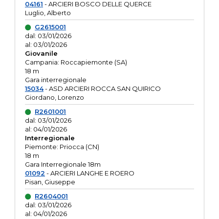
04161
- ARCIERI BOSCO DELLE QUERCE
Luglio, Alberto
G2615001
dal: 03/01/2026
al: 03/01/2026
Giovanile
Campania: Roccapiemonte (SA)
18 m
Gara interregionale
15034
- ASD ARCIERI ROCCA SAN QUIRICO
Giordano, Lorenzo
R2601001
dal: 03/01/2026
al: 04/01/2026
Interregionale
Piemonte: Priocca (CN)
18 m
Gara Interregionale 18m
01092
- ARCIERI LANGHE E ROERO
Pisan, Giuseppe
R2604001
dal: 03/01/2026
al: 04/01/2026