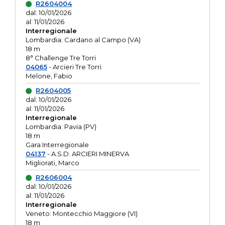
R2604004
dal: 10/01/2026
al: 11/01/2026
Interregionale
Lombardia: Cardano al Campo (VA)
18 m
8° Challenge Tre Torri
04065
- Arcieri Tre Torri
Melone, Fabio
R2604005
dal: 10/01/2026
al: 11/01/2026
Interregionale
Lombardia: Pavia (PV)
18 m
Gara Interregionale
04137
- A.S.D. ARCIERI MINERVA
Migliorati, Marco
R2606004
dal: 10/01/2026
al: 11/01/2026
Interregionale
Veneto: Montecchio Maggiore (VI)
18 m