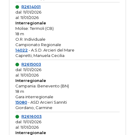
R2614001
dal: 11/01/2026
al: 11/01/2026
Interregionale
Molise: Termoli (CB)
18 m
O.R. Individuale
Campionato Regionale
14022
- A.S.D. Arcieri del Mare
Capretti, Manuela Cecilia
R2615003
dal: 11/01/2026
al: 11/01/2026
Interregionale
Campania: Benevento (BN)
18 m
Gara interregionale
15080
- ASD Arcieri Sanniti
Giordano, Carmine
R2616003
dal: 11/01/2026
al: 11/01/2026
Interregionale