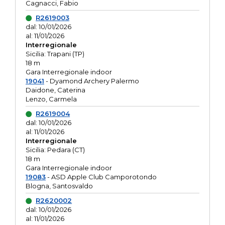
Cagnacci, Fabio
R2619003
dal: 10/01/2026
al: 11/01/2026
Interregionale
Sicilia: Trapani (TP)
18 m
Gara Interregionale indoor
19041
- Dyamond Archery Palermo
Daidone, Caterina
Lenzo, Carmela
R2619004
dal: 10/01/2026
al: 11/01/2026
Interregionale
Sicilia: Pedara (CT)
18 m
Gara Interregionale indoor
19083
- ASD Apple Club Camporotondo
Blogna, Santosvaldo
R2620002
dal: 10/01/2026
al: 11/01/2026