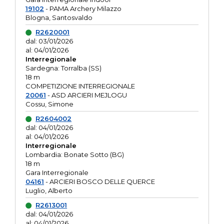
19102
- PAMA Archery Milazzo
Blogna, Santosvaldo
R2620001
dal: 03/01/2026
al: 04/01/2026
Interregionale
Sardegna: Torralba (SS)
18 m
COMPETIZIONE INTERREGIONALE
20061
- ASD ARCIERI MEJLOGU
Cossu, Simone
R2604002
dal: 04/01/2026
al: 04/01/2026
Interregionale
Lombardia: Bonate Sotto (BG)
18 m
Gara Interregionale
04161
- ARCIERI BOSCO DELLE QUERCE
Luglio, Alberto
R2613001
dal: 04/01/2026
al: 04/01/2026