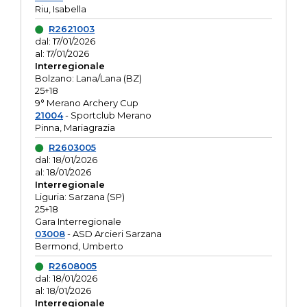
Riu, Isabella
R2621003
dal: 17/01/2026
al: 17/01/2026
Interregionale
Bolzano: Lana/Lana (BZ)
25+18
9° Merano Archery Cup
21004
- Sportclub Merano
Pinna, Mariagrazia
R2603005
dal: 18/01/2026
al: 18/01/2026
Interregionale
Liguria: Sarzana (SP)
25+18
Gara Interregionale
03008
- ASD Arcieri Sarzana
Bermond, Umberto
R2608005
dal: 18/01/2026
al: 18/01/2026
Interregionale