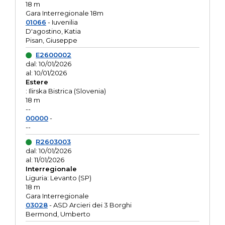
18 m
Gara Interregionale 18m
01066
- Iuvenilia
D'agostino, Katia
Pisan, Giuseppe
E2600002
dal: 10/01/2026
al: 10/01/2026
Estere
: Ilirska Bistrica (Slovenia)
18 m
--
00000
-
--
R2603003
dal: 10/01/2026
al: 11/01/2026
Interregionale
Liguria: Levanto (SP)
18 m
Gara Interregionale
03028
- ASD Arcieri dei 3 Borghi
Bermond, Umberto