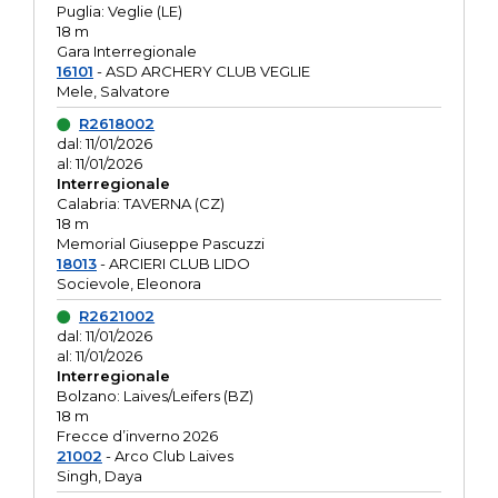
Puglia: Veglie (LE)
18 m
Gara Interregionale
16101
- ASD ARCHERY CLUB VEGLIE
Mele, Salvatore
R2618002
dal: 11/01/2026
al: 11/01/2026
Interregionale
Calabria: TAVERNA (CZ)
18 m
Memorial Giuseppe Pascuzzi
18013
- ARCIERI CLUB LIDO
Socievole, Eleonora
R2621002
dal: 11/01/2026
al: 11/01/2026
Interregionale
Bolzano: Laives/Leifers (BZ)
18 m
Frecce d’inverno 2026
21002
- Arco Club Laives
Singh, Daya