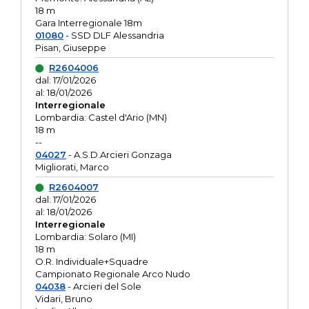
18 m
Gara Interregionale 18m
01080
- SSD DLF Alessandria
Pisan, Giuseppe
R2604006
dal: 17/01/2026
al: 18/01/2026
Interregionale
Lombardia: Castel d'Ario (MN)
18 m
--
04027
- A.S.D.Arcieri Gonzaga
Migliorati, Marco
R2604007
dal: 17/01/2026
al: 18/01/2026
Interregionale
Lombardia: Solaro (MI)
18 m
O.R. Individuale+Squadre
Campionato Regionale Arco Nudo
04038
- Arcieri del Sole
Vidari, Bruno