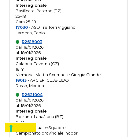
Interregionale
Basilicata: Paterno (PZ)
25+18
Gara 25+18
17030
- ASD Tre Torri Viggiano
Larocca, Fabio
R2618003
dal: 18/01/2026
al: 18/01/2026
Interregionale
Calabria: Taverna (CZ)
18 m
Memorial Mattia Scumaci e Giorgia Grande
18013
- ARCIERI CLUB LIDO
Russo, Martina
R2621004
dal: 18/01/2026
al: 18/01/2026
Interregionale
Bolzano: Lana/Lana (BZ)
18 m
O.R. Individuale+Squadre
Campionato provinciale indoor