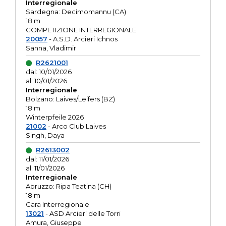
Interregionale
Sardegna: Decimomannu (CA)
18 m
COMPETIZIONE INTERREGIONALE
20057
- A.S.D. Arcieri Ichnos
Sanna, Vladimir
R2621001
dal: 10/01/2026
al: 10/01/2026
Interregionale
Bolzano: Laives/Leifers (BZ)
18 m
Winterpfeile 2026
21002
- Arco Club Laives
Singh, Daya
R2613002
dal: 11/01/2026
al: 11/01/2026
Interregionale
Abruzzo: Ripa Teatina (CH)
18 m
Gara Interregionale
13021
- ASD Arcieri delle Torri
Amura, Giuseppe