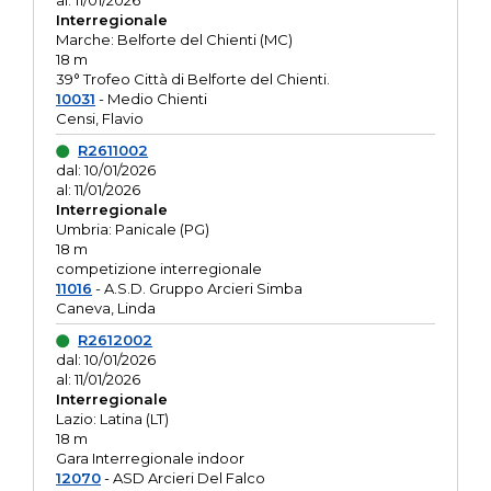
al: 11/01/2026
Interregionale
Marche: Belforte del Chienti (MC)
18 m
39° Trofeo Città di Belforte del Chienti.
10031
- Medio Chienti
Censi, Flavio
R2611002
dal: 10/01/2026
al: 11/01/2026
Interregionale
Umbria: Panicale (PG)
18 m
competizione interregionale
11016
- A.S.D. Gruppo Arcieri Simba
Caneva, Linda
R2612002
dal: 10/01/2026
al: 11/01/2026
Interregionale
Lazio: Latina (LT)
18 m
Gara Interregionale indoor
12070
- ASD Arcieri Del Falco