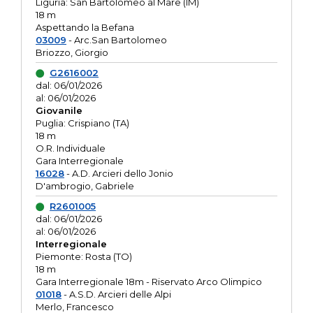
Liguria: San Bartolomeo al Mare (IM)
18 m
Aspettando la Befana
03009
- Arc.San Bartolomeo
Briozzo, Giorgio
G2616002
dal: 06/01/2026
al: 06/01/2026
Giovanile
Puglia: Crispiano (TA)
18 m
O.R. Individuale
Gara Interregionale
16028
- A.D. Arcieri dello Jonio
D'ambrogio, Gabriele
R2601005
dal: 06/01/2026
al: 06/01/2026
Interregionale
Piemonte: Rosta (TO)
18 m
Gara Interregionale 18m - Riservato Arco Olimpico
01018
- A.S.D. Arcieri delle Alpi
Merlo, Francesco