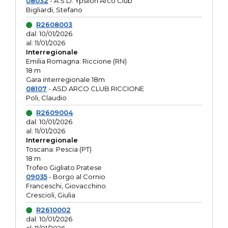
08032
- A.S.D. Ypsilon Arco Club
Bigliardi, Stefano
R2608003
dal: 10/01/2026
al: 11/01/2026
Interregionale
Emilia Romagna: Riccione (RN)
18 m
Gara interregionale 18m
08107
- ASD ARCO CLUB RICCIONE
Poli, Claudio
R2609004
dal: 10/01/2026
al: 11/01/2026
Interregionale
Toscana: Pescia (PT)
18 m
Trofeo Gigliato Pratese
09035
- Borgo al Cornio
Franceschi, Giovacchino
Crescioli, Giulia
R2610002
dal: 10/01/2026