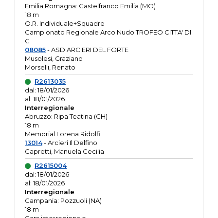
Emilia Romagna: Castelfranco Emilia (MO)
18 m
O.R. Individuale+Squadre
Campionato Regionale Arco Nudo TROFEO CITTA' DI
C
08085
- ASD ARCIERI DEL FORTE
Musolesi, Graziano
Morselli, Renato
R2613035
dal: 18/01/2026
al: 18/01/2026
Interregionale
Abruzzo: Ripa Teatina (CH)
18 m
Memorial Lorena Ridolfi
13014
- Arcieri Il Delfino
Capretti, Manuela Cecilia
R2615004
dal: 18/01/2026
al: 18/01/2026
Interregionale
Campania: Pozzuoli (NA)
18 m