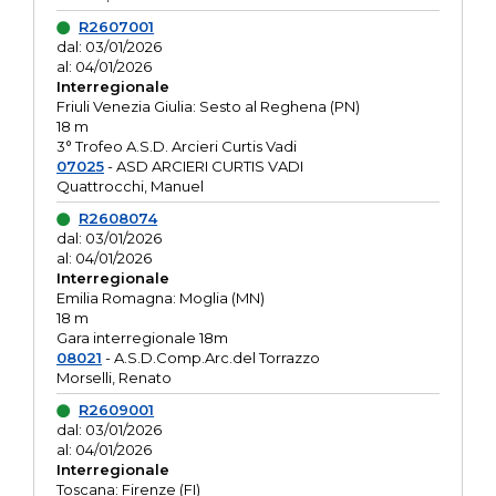
R2607001
dal: 03/01/2026
al: 04/01/2026
Interregionale
Friuli Venezia Giulia: Sesto al Reghena (PN)
18 m
3° Trofeo A.S.D. Arcieri Curtis Vadi
07025
- ASD ARCIERI CURTIS VADI
Quattrocchi, Manuel
R2608074
dal: 03/01/2026
al: 04/01/2026
Interregionale
Emilia Romagna: Moglia (MN)
18 m
Gara interregionale 18m
08021
- A.S.D.Comp.Arc.del Torrazzo
Morselli, Renato
R2609001
dal: 03/01/2026
al: 04/01/2026
Interregionale
Toscana: Firenze (FI)