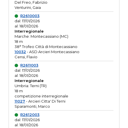
Del Freo, Fabrizio
Venturini, Gaia
R2610003
dal: 17/01/2026
al: 18/01/2026
Interregionale
Marche: Montecassiano (MC)
18 m
38° Trofeo Città di Montecassiano
10032
- ASD Arcieri Montecassiano
Censi, Flavio
R2611003
dal: 17/01/2026
al: 18/01/2026
Interregionale
Umbria: Terni (TR)
18 m
competizione interregionale
11027
- Arcieri Citta' Di Terni
Sparamonti, Marco
R2612003
dal: 17/01/2026
al: 18/01/2026