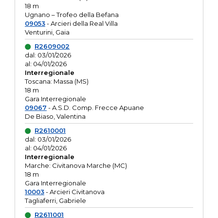
18 m
Ugnano – Trofeo della Befana
09053
- Arcieri della Real Villa
Venturini, Gaia
R2609002
dal: 03/01/2026
al: 04/01/2026
Interregionale
Toscana: Massa (MS)
18 m
Gara Interregionale
09067
- A.S.D. Comp. Frecce Apuane
De Biaso, Valentina
R2610001
dal: 03/01/2026
al: 04/01/2026
Interregionale
Marche: Civitanova Marche (MC)
18 m
Gara Interregionale
10003
- Arcieri Civitanova
Tagliaferri, Gabriele
R2611001