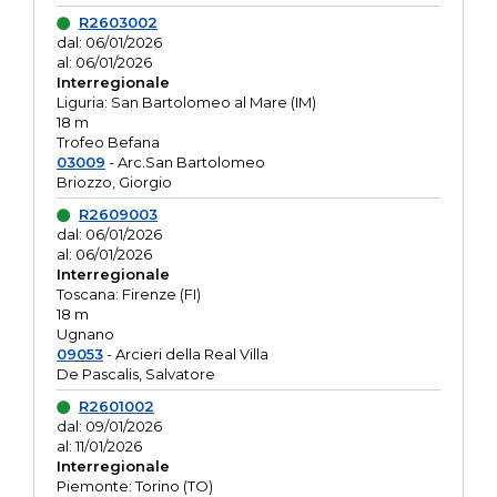
R2603002
dal: 06/01/2026
al: 06/01/2026
Interregionale
Liguria: San Bartolomeo al Mare (IM)
18 m
Trofeo Befana
03009
- Arc.San Bartolomeo
Briozzo, Giorgio
R2609003
dal: 06/01/2026
al: 06/01/2026
Interregionale
Toscana: Firenze (FI)
18 m
Ugnano
09053
- Arcieri della Real Villa
De Pascalis, Salvatore
R2601002
dal: 09/01/2026
al: 11/01/2026
Interregionale
Piemonte: Torino (TO)