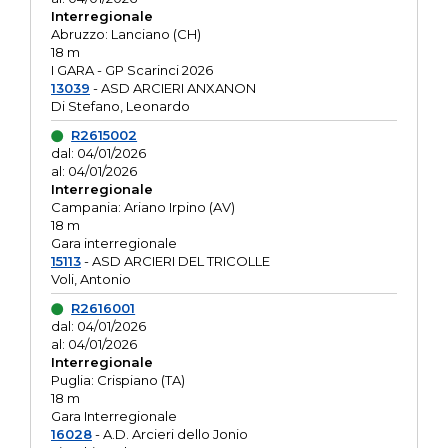
Interregionale
Abruzzo: Lanciano (CH)
18 m
I GARA - GP Scarinci 2026
13039
- ASD ARCIERI ANXANON
Di Stefano, Leonardo
R2615002
dal: 04/01/2026
al: 04/01/2026
Interregionale
Campania: Ariano Irpino (AV)
18 m
Gara interregionale
15113
- ASD ARCIERI DEL TRICOLLE
Voli, Antonio
R2616001
dal: 04/01/2026
al: 04/01/2026
Interregionale
Puglia: Crispiano (TA)
18 m
Gara Interregionale
16028
- A.D. Arcieri dello Jonio