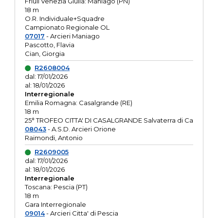
Friuli Venezia Giulia: Maniago (PN)
18 m
O.R. Individuale+Squadre
Campionato Regionale OL
07017
- Arcieri Maniago
Pascotto, Flavia
Cian, Giorgia
R2608004
dal: 17/01/2026
al: 18/01/2026
Interregionale
Emilia Romagna: Casalgrande (RE)
18 m
25° TROFEO CITTA' DI CASALGRANDE Salvaterra di Ca
08043
- A.S.D. Arcieri Orione
Raimondi, Antonio
R2609005
dal: 17/01/2026
al: 18/01/2026
Interregionale
Toscana: Pescia (PT)
18 m
Gara Interregionale
09014
- Arcieri Citta' di Pescia