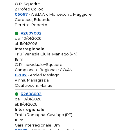
O.R. Squadre
2 Trofeo Collodi
06067
- A.S.D.Arc.Montecchio Maggiore
Corbucci, Edoardo
Peretto, Roberto
R2607002
dal: 10/01/2026
al: 11/01/2026
Interregionale
Friuli Venezia Giulia: Maniago (PN)
18 m
O.R. Individuale+Squadre
Campionato Regionale CO/AN
07017
- Arcieri Maniago
Pinna, Mariagrazia
Quattrocchi, Manuel
R2608002
dal: 10/01/2026
al: 11/01/2026
Interregionale
Emilia Romagna: Cavriago (RE)
18 m
Gara interregionale 18m