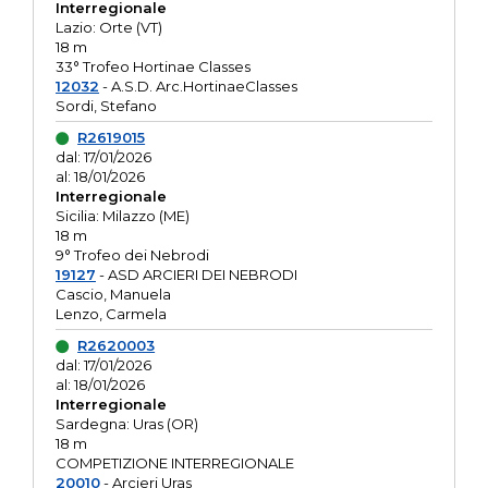
Interregionale
Lazio: Orte (VT)
18 m
33° Trofeo Hortinae Classes
12032
- A.S.D. Arc.HortinaeClasses
Sordi, Stefano
R2619015
dal: 17/01/2026
al: 18/01/2026
Interregionale
Sicilia: Milazzo (ME)
18 m
9° Trofeo dei Nebrodi
19127
- ASD ARCIERI DEI NEBRODI
Cascio, Manuela
Lenzo, Carmela
R2620003
dal: 17/01/2026
al: 18/01/2026
Interregionale
Sardegna: Uras (OR)
18 m
COMPETIZIONE INTERREGIONALE
20010
- Arcieri Uras