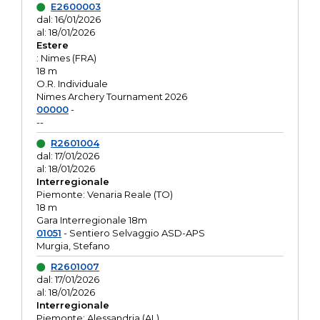
E2600003
dal: 16/01/2026
al: 18/01/2026
Estere
: Nimes (FRA)
18 m
O.R. Individuale
Nimes Archery Tournament 2026
00000
-
--
R2601004
dal: 17/01/2026
al: 18/01/2026
Interregionale
Piemonte: Venaria Reale (TO)
18 m
Gara Interregionale 18m
01051
- Sentiero Selvaggio ASD-APS
Murgia, Stefano
R2601007
dal: 17/01/2026
al: 18/01/2026
Interregionale
Piemonte: Alessandria (AL)