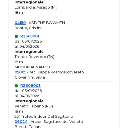
Interregionale
Lombardia: Assago (MI)
18 m
--
04150
- ASD THE BOWMEN
Roatta, Cristina
R2605001
dal: 03/01/2026
al: 04/01/2026
Interregionale
Trento: Rovereto (TN)
18 m
MEMORIAL VANZO
05005
- Arc. Kappa Kosmos Rovereto
Giovannini, Silvia
R2606003
dal: 03/01/2026
al: 04/01/2026
Interregionale
Veneto: Tribano (PD)
18 m
25° Trofeo Indoor Del Sagittario
06024
- Arcieri Sagittario del Veneto
Barotti, Tatiana