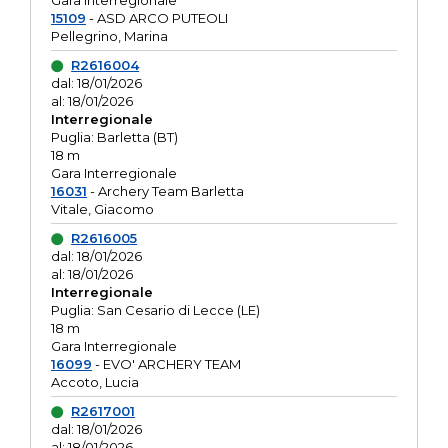
Gara interregionale
15109
- ASD ARCO PUTEOLI
Pellegrino, Marina
R2616004
dal: 18/01/2026
al: 18/01/2026
Interregionale
Puglia: Barletta (BT)
18 m
Gara Interregionale
16031
- Archery Team Barletta
Vitale, Giacomo
R2616005
dal: 18/01/2026
al: 18/01/2026
Interregionale
Puglia: San Cesario di Lecce (LE)
18 m
Gara Interregionale
16099
- EVO' ARCHERY TEAM
Accoto, Lucia
R2617001
dal: 18/01/2026
al: 18/01/2026