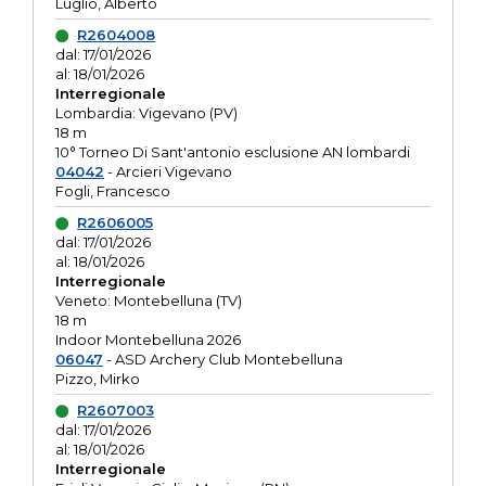
Luglio, Alberto
R2604008
dal: 17/01/2026
al: 18/01/2026
Interregionale
Lombardia: Vigevano (PV)
18 m
10° Torneo Di Sant'antonio esclusione AN lombardi
04042
- Arcieri Vigevano
Fogli, Francesco
R2606005
dal: 17/01/2026
al: 18/01/2026
Interregionale
Veneto: Montebelluna (TV)
18 m
Indoor Montebelluna 2026
06047
- ASD Archery Club Montebelluna
Pizzo, Mirko
R2607003
dal: 17/01/2026
al: 18/01/2026
Interregionale