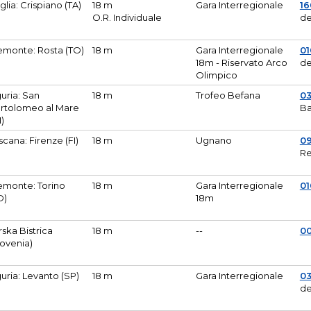
glia: Crispiano (TA)
18 m
Gara Interregionale
1
O.R. Individuale
de
emonte: Rosta (TO)
18 m
Gara Interregionale
01
18m - Riservato Arco
de
Olimpico
guria: San
18 m
Trofeo Befana
0
rtolomeo al Mare
Ba
M)
scana: Firenze (FI)
18 m
Ugnano
0
Re
emonte: Torino
18 m
Gara Interregionale
0
O)
18m
lirska Bistrica
18 m
--
0
lovenia)
guria: Levanto (SP)
18 m
Gara Interregionale
0
de