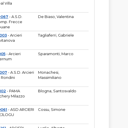
al Villa
9067
- A.S.D.
De Biaso, Valentina
mp. Frecce
puane
003
- Arcieri
Tagliaferri, Gabriele
vitanova
005
- Arcieri
Sparamonti, Marco
fernum
2007
- A.S.D. Arcieri
Monachesi,
 Rondini
Massimiliano
102
- PAMA
Blogna, Santosvaldo
chery Milazzo
0061
- ASD ARCIERI
Cossu, Simone
EJLOGU