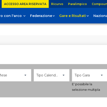
ACCESSO AREA RISERVATA
Ricurvo
Paralimpico
Compou
tiro con l'arco
Federazione
Gare e Risultati
Naziona
Mese
Tipo Calendario
Tipo Gara
E' possibile la
selezione multipla