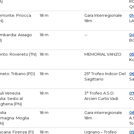
A)
R
Q
emonte: Priocca
18 m
Gara Interregionale
0
N)
18m
L
mbardia: Assago
18 m
--
04
I)
B
ento: Rovereto (TN)
18 m
MEMORIAL VANZO
0
Ko
neto: Tribano (PD)
18 m
25° Trofeo Indoor Del
0
Sagittario
Sa
iuli Venezia
18 m
3° Trofeo A.S.D.
0
ulia: Sesto al
Arcieri Curtis Vadi
CU
ghena (PN)
ilia
18 m
Gara interregionale
0
magna: Moglia
18m
A.
N)
To
scana: Firenze (FI)
18 m
Ugnano – Trofeo
0