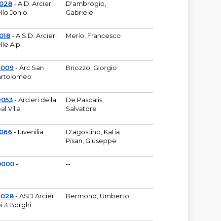
6028
- A.D. Arcieri
D'ambrogio,
llo Jonio
Gabriele
018
- A.S.D. Arcieri
Merlo, Francesco
lle Alpi
3009
- Arc.San
Briozzo, Giorgio
rtolomeo
9053
- Arcieri della
De Pascalis,
al Villa
Salvatore
1066
- Iuvenilia
D'agostino, Katia
Pisan, Giuseppe
0000
-
--
3028
- ASD Arcieri
Bermond, Umberto
i 3 Borghi