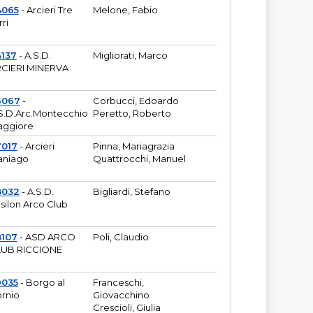
4065
- Arcieri Tre
Melone, Fabio
rri
137
- A.S.D.
Migliorati, Marco
CIERI MINERVA
6067
-
Corbucci, Edoardo
S.D.Arc.Montecchio
Peretto, Roberto
ggiore
7017
- Arcieri
Pinna, Mariagrazia
aniago
Quattrocchi, Manuel
8032
- A.S.D.
Bigliardi, Stefano
silon Arco Club
8107
- ASD ARCO
Poli, Claudio
UB RICCIONE
9035
- Borgo al
Franceschi,
rnio
Giovacchino
Crescioli, Giulia