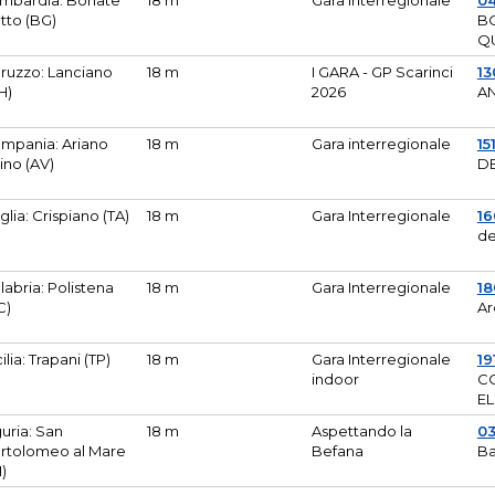
mbardia: Bonate
18 m
Gara Interregionale
04
tto (BG)
B
Q
ruzzo: Lanciano
18 m
I GARA - GP Scarinci
13
H)
2026
A
mpania: Ariano
18 m
Gara interregionale
15
pino (AV)
DE
glia: Crispiano (TA)
18 m
Gara Interregionale
1
de
labria: Polistena
18 m
Gara Interregionale
18
C)
Ar
cilia: Trapani (TP)
18 m
Gara Interregionale
19
indoor
CO
EL
guria: San
18 m
Aspettando la
0
rtolomeo al Mare
Befana
Ba
M)