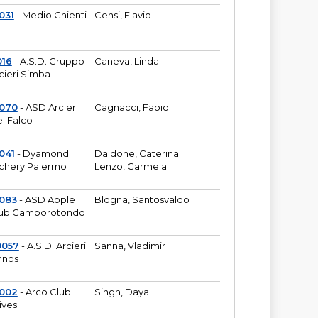
031
- Medio Chienti
Censi, Flavio
016
- A.S.D. Gruppo
Caneva, Linda
cieri Simba
2070
- ASD Arcieri
Cagnacci, Fabio
l Falco
041
- Dyamond
Daidone, Caterina
chery Palermo
Lenzo, Carmela
083
- ASD Apple
Blogna, Santosvaldo
ub Camporotondo
0057
- A.S.D. Arcieri
Sanna, Vladimir
hnos
1002
- Arco Club
Singh, Daya
ives