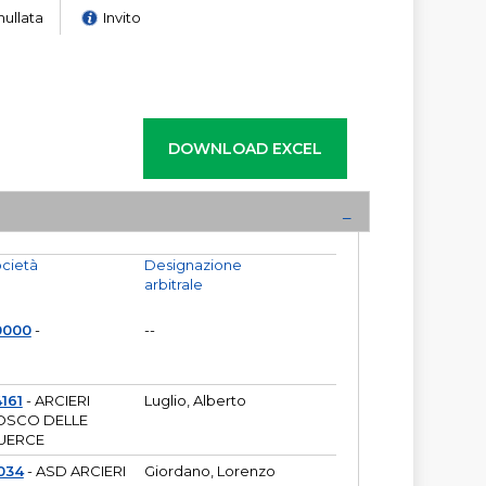
nullata
Invito
cietà
Designazione
arbitrale
0000
-
--
161
- ARCIERI
Luglio, Alberto
OSCO DELLE
UERCE
034
- ASD ARCIERI
Giordano, Lorenzo