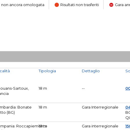
ara non ancora omologata
Risultati non trasferiti
Gara an
calità
Tipologia
Dettaglio
So
Mouans-Sartoux,
18 m
--
0
ancia
mbardia: Bonate
18 m
Gara Interregionale
04
tto (BG)
B
Q
mpania: Roccapiemonte
18 m
Gara interregionale
15