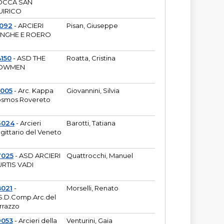
OCCA SAN
UIRICO
1092
- ARCIERI
Pisan, Giuseppe
ANGHE E ROERO
150
- ASD THE
Roatta, Cristina
OWMEN
5005
- Arc. Kappa
Giovannini, Silvia
smos Rovereto
6024
- Arcieri
Barotti, Tatiana
gittario del Veneto
7025
- ASD ARCIERI
Quattrocchi, Manuel
RTIS VADI
8021
-
Morselli, Renato
S.D.Comp.Arc.del
rrazzo
9053
- Arcieri della
Venturini, Gaia