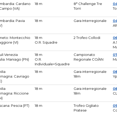
mbardia: Cardano
18 m
8° Challenge Tre
0
 Campo (VA)
Torri
To
mbardia: Pavia
18 m
Gara Interregionale
04
V)
AR
neto: Montecchio
18 m
2 Trofeo Collodi
0
ggiore (VI)
O.R. Squadre
A.
Ma
iuli Venezia
18 m
Campionato
0
ulia: Maniago (PN)
O.R.
Regionale CO/AN
M
Individuale+Squadre
ilia
18 m
Gara interregionale
0
magna: Cavriago
18m
Yp
E)
ilia
18 m
Gara interregionale
0
magna: Riccione
18m
CL
N)
scana: Pescia (PT)
18 m
Trofeo Gigliato
0
Pratese
Co