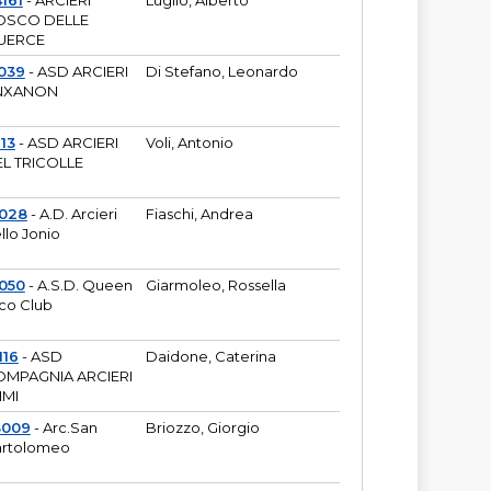
161
- ARCIERI
Luglio, Alberto
OSCO DELLE
UERCE
039
- ASD ARCIERI
Di Stefano, Leonardo
NXANON
113
- ASD ARCIERI
Voli, Antonio
L TRICOLLE
6028
- A.D. Arcieri
Fiaschi, Andrea
llo Jonio
050
- A.S.D. Queen
Giarmoleo, Rossella
co Club
116
- ASD
Daidone, Caterina
MPAGNIA ARCIERI
IMI
3009
- Arc.San
Briozzo, Giorgio
rtolomeo