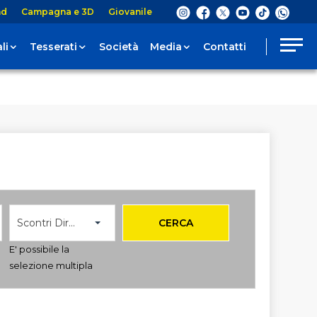
nd
Campagna e 3D
Giovanile
li
Tesserati
Società
Media
Contatti
Scontri Diretti
CERCA
E' possibile la
selezione multipla