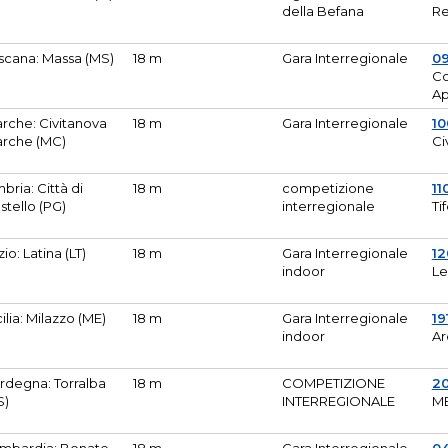
della Befana
Re
scana: Massa (MS)
18 m
Gara Interregionale
0
Co
A
rche: Civitanova
18 m
Gara Interregionale
10
rche (MC)
Ci
bria: Città di
18 m
competizione
11
stello (PG)
interregionale
Ti
zio: Latina (LT)
18 m
Gara Interregionale
1
indoor
Le
cilia: Milazzo (ME)
18 m
Gara Interregionale
19
indoor
Ar
rdegna: Torralba
18 m
COMPETIZIONE
2
S)
INTERREGIONALE
M