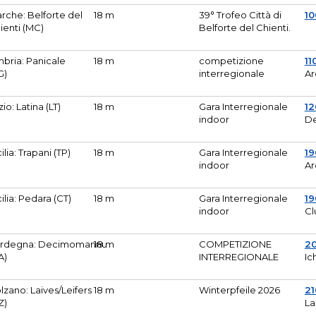
rche: Belforte del
18 m
39° Trofeo Città di
10
ienti (MC)
Belforte del Chienti.
bria: Panicale
18 m
competizione
11
G)
interregionale
Ar
zio: Latina (LT)
18 m
Gara Interregionale
1
indoor
De
cilia: Trapani (TP)
18 m
Gara Interregionale
19
indoor
Ar
cilia: Pedara (CT)
18 m
Gara Interregionale
19
indoor
Cl
rdegna: Decimomannu
18 m
COMPETIZIONE
2
A)
INTERREGIONALE
Ic
lzano: Laives/Leifers
18 m
Winterpfeile 2026
2
Z)
La