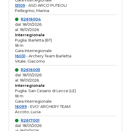
Gara interregionale
15109
- ASD ARCO PUTEOLI
Pellegrino, Marina
R2616004
dal: 18/01/2026
al: 18/01/2026
Interregionale
Puglia: Barletta (BT)
18 m
Gara Interregionale
16031
- Archery Team Barletta
Vitale, Giacomo
R2616005
dal: 18/01/2026
al: 18/01/2026
Interregionale
Puglia: San Cesario di Lecce (LE)
18 m
Gara Interregionale
16099
- EVO' ARCHERY TEAM
Accoto, Lucia
R2617001
dal: 18/01/2026
al: 18/01/2026