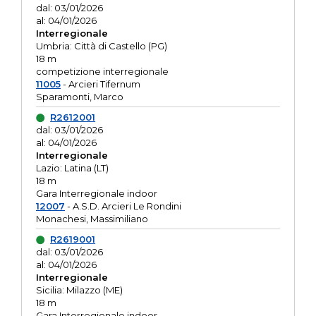
dal: 03/01/2026
al: 04/01/2026
Interregionale
Umbria: Città di Castello (PG)
18 m
competizione interregionale
11005
- Arcieri Tifernum
Sparamonti, Marco
R2612001
dal: 03/01/2026
al: 04/01/2026
Interregionale
Lazio: Latina (LT)
18 m
Gara Interregionale indoor
12007
- A.S.D. Arcieri Le Rondini
Monachesi, Massimiliano
R2619001
dal: 03/01/2026
al: 04/01/2026
Interregionale
Sicilia: Milazzo (ME)
18 m
Gara Interregionale indoor