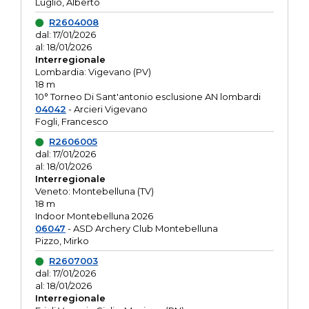
Luglio, Alberto
R2604008
dal: 17/01/2026
al: 18/01/2026
Interregionale
Lombardia: Vigevano (PV)
18 m
10° Torneo Di Sant'antonio esclusione AN lombardi
04042
- Arcieri Vigevano
Fogli, Francesco
R2606005
dal: 17/01/2026
al: 18/01/2026
Interregionale
Veneto: Montebelluna (TV)
18 m
Indoor Montebelluna 2026
06047
- ASD Archery Club Montebelluna
Pizzo, Mirko
R2607003
dal: 17/01/2026
al: 18/01/2026
Interregionale