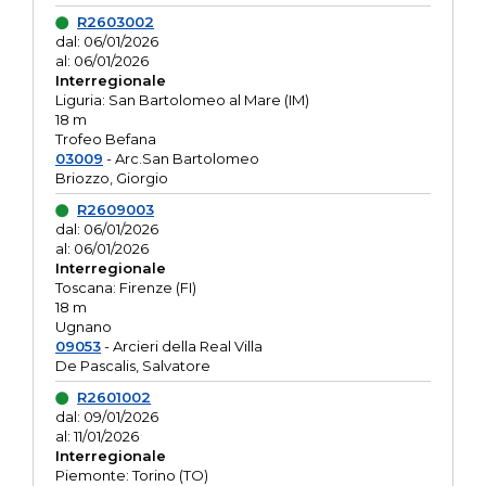
R2603002
dal: 06/01/2026
al: 06/01/2026
Interregionale
Liguria: San Bartolomeo al Mare (IM)
18 m
Trofeo Befana
03009
- Arc.San Bartolomeo
Briozzo, Giorgio
R2609003
dal: 06/01/2026
al: 06/01/2026
Interregionale
Toscana: Firenze (FI)
18 m
Ugnano
09053
- Arcieri della Real Villa
De Pascalis, Salvatore
R2601002
dal: 09/01/2026
al: 11/01/2026
Interregionale
Piemonte: Torino (TO)