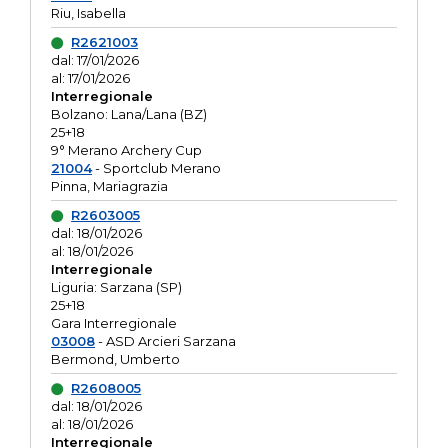
Riu, Isabella
R2621003
dal: 17/01/2026
al: 17/01/2026
Interregionale
Bolzano: Lana/Lana (BZ)
25+18
9° Merano Archery Cup
21004
- Sportclub Merano
Pinna, Mariagrazia
R2603005
dal: 18/01/2026
al: 18/01/2026
Interregionale
Liguria: Sarzana (SP)
25+18
Gara Interregionale
03008
- ASD Arcieri Sarzana
Bermond, Umberto
R2608005
dal: 18/01/2026
al: 18/01/2026
Interregionale