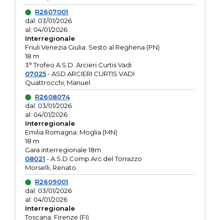
R2607001
dal: 03/01/2026
al: 04/01/2026
Interregionale
Friuli Venezia Giulia: Sesto al Reghena (PN)
18 m
3° Trofeo A.S.D. Arcieri Curtis Vadi
07025
- ASD ARCIERI CURTIS VADI
Quattrocchi, Manuel
R2608074
dal: 03/01/2026
al: 04/01/2026
Interregionale
Emilia Romagna: Moglia (MN)
18 m
Gara interregionale 18m
08021
- A.S.D.Comp.Arc.del Torrazzo
Morselli, Renato
R2609001
dal: 03/01/2026
al: 04/01/2026
Interregionale
Toscana: Firenze (FI)