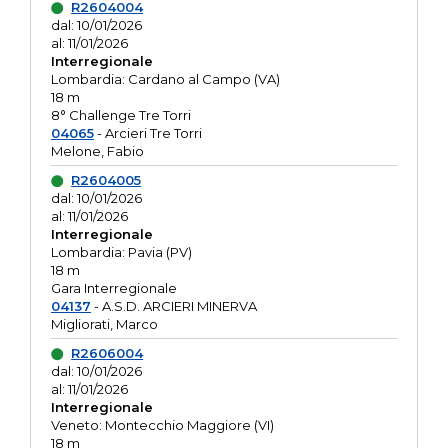
R2604004
dal: 10/01/2026
al: 11/01/2026
Interregionale
Lombardia: Cardano al Campo (VA)
18 m
8° Challenge Tre Torri
04065
- Arcieri Tre Torri
Melone, Fabio
R2604005
dal: 10/01/2026
al: 11/01/2026
Interregionale
Lombardia: Pavia (PV)
18 m
Gara Interregionale
04137
- A.S.D. ARCIERI MINERVA
Migliorati, Marco
R2606004
dal: 10/01/2026
al: 11/01/2026
Interregionale
Veneto: Montecchio Maggiore (VI)
18 m