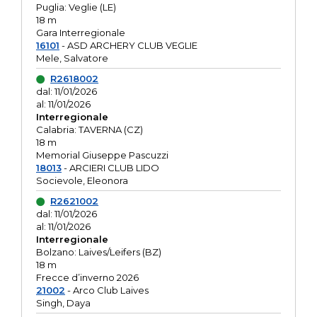
Puglia: Veglie (LE)
18 m
Gara Interregionale
16101
- ASD ARCHERY CLUB VEGLIE
Mele, Salvatore
R2618002
dal: 11/01/2026
al: 11/01/2026
Interregionale
Calabria: TAVERNA (CZ)
18 m
Memorial Giuseppe Pascuzzi
18013
- ARCIERI CLUB LIDO
Socievole, Eleonora
R2621002
dal: 11/01/2026
al: 11/01/2026
Interregionale
Bolzano: Laives/Leifers (BZ)
18 m
Frecce d’inverno 2026
21002
- Arco Club Laives
Singh, Daya