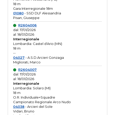
18 m
Gara Interregionale 18m
01080
- SSD DLF Alessandria
Pisan, Giuseppe
R2604006
dal: 17/01/2026
al: 18/01/2026
Interregionale
Lombardia: Castel d'Ario (MN)
18 m
--
04027
- A.S.D.Arcieri Gonzaga
Migliorati, Marco
R2604007
dal: 17/01/2026
al: 18/01/2026
Interregionale
Lombardia: Solaro (MI)
18 m
O.R. Individuale+Squadre
Campionato Regionale Arco Nudo
04038
- Arcieri del Sole
Vidari, Bruno