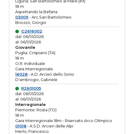
Liguria: San Bartolomeo al Mare (IM)
18 m
Aspettando la Befana
03009
- Arc.San Bartolomeo
Briozzo, Giorgio
G2616002
dal: 06/01/2026
al: 06/01/2026
Giovanile
Puglia: Crispiano (TA)
18 m
O.R. Individuale
Gara Interregionale
16028
- A.D. Arcieri dello Jonio
D'ambrogio, Gabriele
R2601005
dal: 06/01/2026
al: 06/01/2026
Interregionale
Piemonte: Rosta (TO)
18 m
Gara Interregionale 18m - Riservato Arco Olimpico
01018
- A.S.D. Arcieri delle Alpi
Merlo, Francesco