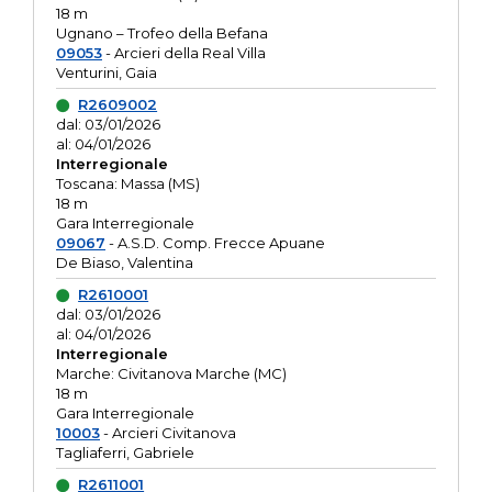
18 m
Ugnano – Trofeo della Befana
09053
- Arcieri della Real Villa
Venturini, Gaia
R2609002
dal: 03/01/2026
al: 04/01/2026
Interregionale
Toscana: Massa (MS)
18 m
Gara Interregionale
09067
- A.S.D. Comp. Frecce Apuane
De Biaso, Valentina
R2610001
dal: 03/01/2026
al: 04/01/2026
Interregionale
Marche: Civitanova Marche (MC)
18 m
Gara Interregionale
10003
- Arcieri Civitanova
Tagliaferri, Gabriele
R2611001