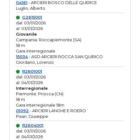
04161
- ARCIERI BOSCO DELLE QUERCE
Luglio, Alberto
G2615001
dal: 03/01/2026
al: 03/01/2026
Giovanile
Campania: Roccapiemonte (SA)
18 m
Gara interregionale
15034
- ASD ARCIERI ROCCA SAN QUIRICO
Giordano, Lorenzo
R2601001
dal: 03/01/2026
al: 04/01/2026
Interregionale
Piemonte: Priocca (CN)
18 m
Gara Interregionale 18m
01092
- ARCIERI LANGHE E ROERO
Pisan, Giuseppe
R2604001
dal: 03/01/2026
al: 04/01/2026