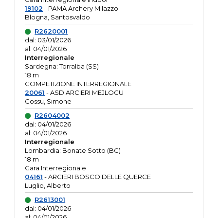
19102
- PAMA Archery Milazzo
Blogna, Santosvaldo
R2620001
dal: 03/01/2026
al: 04/01/2026
Interregionale
Sardegna: Torralba (SS)
18 m
COMPETIZIONE INTERREGIONALE
20061
- ASD ARCIERI MEJLOGU
Cossu, Simone
R2604002
dal: 04/01/2026
al: 04/01/2026
Interregionale
Lombardia: Bonate Sotto (BG)
18 m
Gara Interregionale
04161
- ARCIERI BOSCO DELLE QUERCE
Luglio, Alberto
R2613001
dal: 04/01/2026
al: 04/01/2026