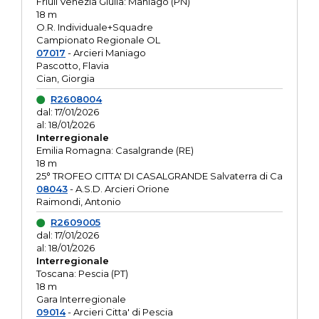
Friuli Venezia Giulia: Maniago (PN)
18 m
O.R. Individuale+Squadre
Campionato Regionale OL
07017
- Arcieri Maniago
Pascotto, Flavia
Cian, Giorgia
R2608004
dal: 17/01/2026
al: 18/01/2026
Interregionale
Emilia Romagna: Casalgrande (RE)
18 m
25° TROFEO CITTA' DI CASALGRANDE Salvaterra di Ca
08043
- A.S.D. Arcieri Orione
Raimondi, Antonio
R2609005
dal: 17/01/2026
al: 18/01/2026
Interregionale
Toscana: Pescia (PT)
18 m
Gara Interregionale
09014
- Arcieri Citta' di Pescia