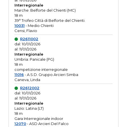
al: 11/01/2026
Interregionale
Marche: Belforte del Chienti (MC)
18 m
39° Trofeo Città di Belforte del Chienti.
10031
- Medio Chienti
Censi, Flavio
R2611002
dal: 10/01/2026
al: 11/01/2026
Interregionale
Umbria: Panicale (PG)
18 m
competizione interregionale
11016
- A.S.D. Gruppo Arcieri Simba
Caneva, Linda
R2612002
dal: 10/01/2026
al: 11/01/2026
Interregionale
Lazio: Latina (LT)
18 m
Gara Interregionale indoor
12070
- ASD Arcieri Del Falco