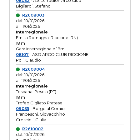
08032
- A.S.D. Ypsilon Arco Club
Bigliardi, Stefano
R2608003
dal: 10/01/2026
al: 11/01/2026
Interregionale
Emilia Romagna: Riccione (RN)
18 m
Gara interregionale 18m
08107
- ASD ARCO CLUB RICCIONE
Poli, Claudio
R2609004
dal: 10/01/2026
al: 11/01/2026
Interregionale
Toscana: Pescia (PT)
18 m
Trofeo Gigliato Pratese
09035
- Borgo al Cornio
Franceschi, Giovacchino
Crescioli, Giulia
R2610002
dal: 10/01/2026