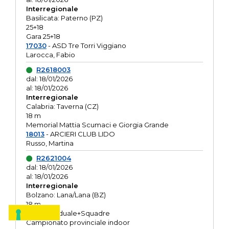
Interregionale
Basilicata: Paterno (PZ)
25+18
Gara 25+18
17030
- ASD Tre Torri Viggiano
Larocca, Fabio
R2618003
dal: 18/01/2026
al: 18/01/2026
Interregionale
Calabria: Taverna (CZ)
18 m
Memorial Mattia Scumaci e Giorgia Grande
18013
- ARCIERI CLUB LIDO
Russo, Martina
R2621004
dal: 18/01/2026
al: 18/01/2026
Interregionale
Bolzano: Lana/Lana (BZ)
18 m
O.R. Individuale+Squadre
Campionato provinciale indoor