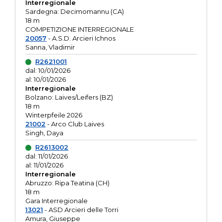
Interregionale
Sardegna: Decimomannu (CA)
18 m
COMPETIZIONE INTERREGIONALE
20057
- A.S.D. Arcieri Ichnos
Sanna, Vladimir
R2621001
dal: 10/01/2026
al: 10/01/2026
Interregionale
Bolzano: Laives/Leifers (BZ)
18 m
Winterpfeile 2026
21002
- Arco Club Laives
Singh, Daya
R2613002
dal: 11/01/2026
al: 11/01/2026
Interregionale
Abruzzo: Ripa Teatina (CH)
18 m
Gara Interregionale
13021
- ASD Arcieri delle Torri
Amura, Giuseppe