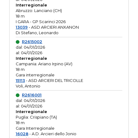
Interregionale
Abruzzo: Lanciano (CH)
18 m
I GARA - GP Scarinci 2026
13039
- ASD ARCIERI ANXANON
Di Stefano, Leonardo
R2615002
dal: 04/01/2026
al: 04/01/2026
Interregionale
Campania: Ariano Irpino (AV)
18 m
Gara interregionale
15113
- ASD ARCIERI DEL TRICOLLE
Voli, Antonio
R2616001
dal: 04/01/2026
al: 04/01/2026
Interregionale
Puglia: Crispiano (TA)
18 m
Gara Interregionale
16028
- A.D. Arcieri dello Jonio