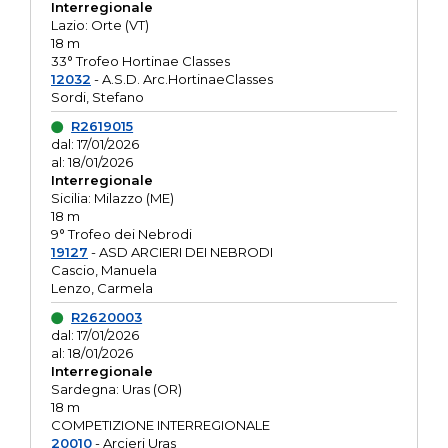
Interregionale
Lazio: Orte (VT)
18 m
33° Trofeo Hortinae Classes
12032
- A.S.D. Arc.HortinaeClasses
Sordi, Stefano
R2619015
dal: 17/01/2026
al: 18/01/2026
Interregionale
Sicilia: Milazzo (ME)
18 m
9° Trofeo dei Nebrodi
19127
- ASD ARCIERI DEI NEBRODI
Cascio, Manuela
Lenzo, Carmela
R2620003
dal: 17/01/2026
al: 18/01/2026
Interregionale
Sardegna: Uras (OR)
18 m
COMPETIZIONE INTERREGIONALE
20010
- Arcieri Uras