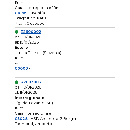
18 m
Gara Interregionale 18m
01066
- Iuvenilia
D'agostino, Katia
Pisan, Giuseppe
E2600002
dal: 10/01/2026
al: 10/01/2026
Estere
: Ilirska Bistrica (Slovenia)
18 m
--
00000
-
--
R2603003
dal: 10/01/2026
al: 11/01/2026
Interregionale
Liguria: Levanto (SP)
18 m
Gara Interregionale
03028
- ASD Arcieri dei 3 Borghi
Bermond, Umberto