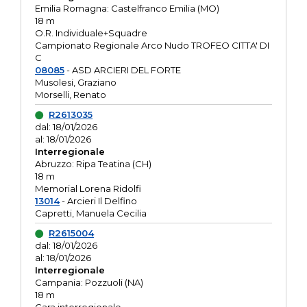
Emilia Romagna: Castelfranco Emilia (MO)
18 m
O.R. Individuale+Squadre
Campionato Regionale Arco Nudo TROFEO CITTA' DI
C
08085
- ASD ARCIERI DEL FORTE
Musolesi, Graziano
Morselli, Renato
R2613035
dal: 18/01/2026
al: 18/01/2026
Interregionale
Abruzzo: Ripa Teatina (CH)
18 m
Memorial Lorena Ridolfi
13014
- Arcieri Il Delfino
Capretti, Manuela Cecilia
R2615004
dal: 18/01/2026
al: 18/01/2026
Interregionale
Campania: Pozzuoli (NA)
18 m