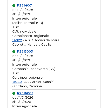
R2614001
dal: 11/01/2026
al: 11/01/2026
Interregionale
Molise: Termoli (CB)
18 m
O.R. Individuale
Campionato Regionale
14022
- A.S.D. Arcieri del Mare
Capretti, Manuela Cecilia
R2615003
dal: 11/01/2026
al: 11/01/2026
Interregionale
Campania: Benevento (BN)
18 m
Gara interregionale
15080
- ASD Arcieri Sanniti
Giordano, Carmine
R2616003
dal: 11/01/2026
al: 11/01/2026
Interregionale