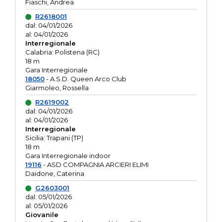
Fiaschi, Andrea
R2618001
dal: 04/01/2026
al: 04/01/2026
Interregionale
Calabria: Polistena (RC)
18 m
Gara Interregionale
18050
- A.S.D. Queen Arco Club
Giarmoleo, Rossella
R2619002
dal: 04/01/2026
al: 04/01/2026
Interregionale
Sicilia: Trapani (TP)
18 m
Gara Interregionale indoor
19116
- ASD COMPAGNIA ARCIERI ELIMI
Daidone, Caterina
G2603001
dal: 05/01/2026
al: 05/01/2026
Giovanile