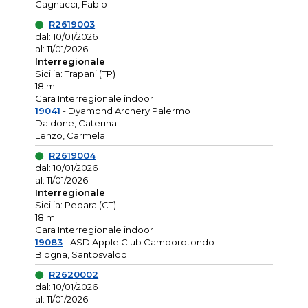
Cagnacci, Fabio
R2619003
dal: 10/01/2026
al: 11/01/2026
Interregionale
Sicilia: Trapani (TP)
18 m
Gara Interregionale indoor
19041
- Dyamond Archery Palermo
Daidone, Caterina
Lenzo, Carmela
R2619004
dal: 10/01/2026
al: 11/01/2026
Interregionale
Sicilia: Pedara (CT)
18 m
Gara Interregionale indoor
19083
- ASD Apple Club Camporotondo
Blogna, Santosvaldo
R2620002
dal: 10/01/2026
al: 11/01/2026