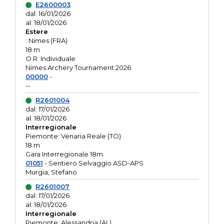
E2600003
dal: 16/01/2026
al: 18/01/2026
Estere
: Nimes (FRA)
18 m
O.R. Individuale
Nimes Archery Tournament 2026
00000
-
--
R2601004
dal: 17/01/2026
al: 18/01/2026
Interregionale
Piemonte: Venaria Reale (TO)
18 m
Gara Interregionale 18m
01051
- Sentiero Selvaggio ASD-APS
Murgia, Stefano
R2601007
dal: 17/01/2026
al: 18/01/2026
Interregionale
Piemonte: Alessandria (AL)