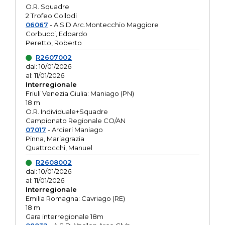
O.R. Squadre
2 Trofeo Collodi
06067
- A.S.D.Arc.Montecchio Maggiore
Corbucci, Edoardo
Peretto, Roberto
R2607002
dal: 10/01/2026
al: 11/01/2026
Interregionale
Friuli Venezia Giulia: Maniago (PN)
18 m
O.R. Individuale+Squadre
Campionato Regionale CO/AN
07017
- Arcieri Maniago
Pinna, Mariagrazia
Quattrocchi, Manuel
R2608002
dal: 10/01/2026
al: 11/01/2026
Interregionale
Emilia Romagna: Cavriago (RE)
18 m
Gara interregionale 18m