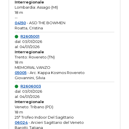
Interregionale
Lombardia: Assago (MI)
18 m
--
04150
- ASD THE BOWMEN
Roatta, Cristina
R2605001
dal: 03/01/2026
al: 04/01/2026
Interregionale
Trento: Rovereto (TN)
18 m
MEMORIAL VANZO
05005
- Arc. Kappa Kosmos Rovereto
Giovannini, Silvia
R2606003
dal: 03/01/2026
al: 04/01/2026
Interregionale
Veneto: Tribano (PD)
18 m
25° Trofeo Indoor Del Sagittario
06024
- Arcieri Sagittario del Veneto
Barotti, Tatiana