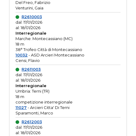
Del Freo, Fabrizio
Venturini, Gaia
R2610003
dal: 17/01/2026
al: 18/01/2026
Interregionale
Marche: Montecassiano (MC)
18 m
38° Trofeo Città di Montecassiano
10032
- ASD Arcieri Montecassiano
Censi, Flavio
R2611003
dal: 17/01/2026
al: 18/01/2026
Interregionale
Umbria: Terni (TR)
18 m
competizione interregionale
11027
- Arcieri Citta' Di Terni
Sparamonti, Marco
R2612003
dal: 17/01/2026
al: 18/01/2026