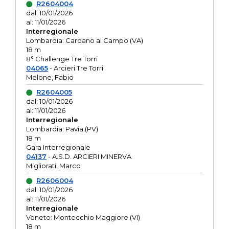
R2604004
dal: 10/01/2026
al: 11/01/2026
Interregionale
Lombardia: Cardano al Campo (VA)
18 m
8° Challenge Tre Torri
04065
- Arcieri Tre Torri
Melone, Fabio
R2604005
dal: 10/01/2026
al: 11/01/2026
Interregionale
Lombardia: Pavia (PV)
18 m
Gara Interregionale
04137
- A.S.D. ARCIERI MINERVA
Migliorati, Marco
R2606004
dal: 10/01/2026
al: 11/01/2026
Interregionale
Veneto: Montecchio Maggiore (VI)
18 m