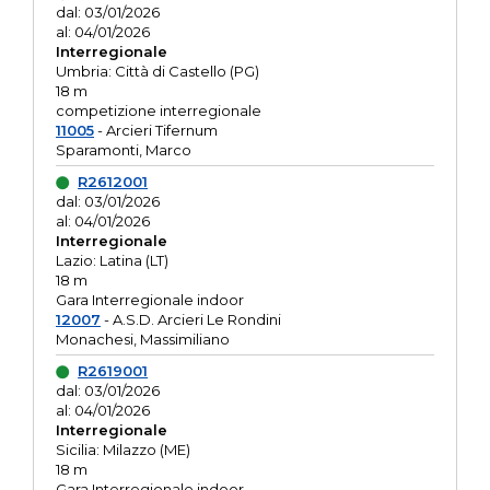
dal: 03/01/2026
al: 04/01/2026
Interregionale
Umbria: Città di Castello (PG)
18 m
competizione interregionale
11005
- Arcieri Tifernum
Sparamonti, Marco
R2612001
dal: 03/01/2026
al: 04/01/2026
Interregionale
Lazio: Latina (LT)
18 m
Gara Interregionale indoor
12007
- A.S.D. Arcieri Le Rondini
Monachesi, Massimiliano
R2619001
dal: 03/01/2026
al: 04/01/2026
Interregionale
Sicilia: Milazzo (ME)
18 m
Gara Interregionale indoor