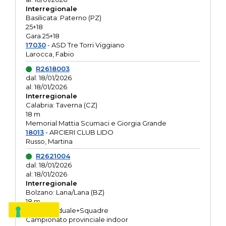
Interregionale
Basilicata: Paterno (PZ)
25+18
Gara 25+18
17030
- ASD Tre Torri Viggiano
Larocca, Fabio
R2618003
dal: 18/01/2026
al: 18/01/2026
Interregionale
Calabria: Taverna (CZ)
18 m
Memorial Mattia Scumaci e Giorgia Grande
18013
- ARCIERI CLUB LIDO
Russo, Martina
R2621004
dal: 18/01/2026
al: 18/01/2026
Interregionale
Bolzano: Lana/Lana (BZ)
18 m
O.R. Individuale+Squadre
Campionato provinciale indoor