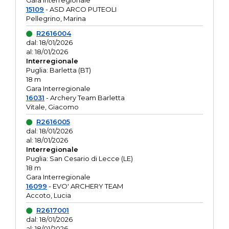
Gara interregionale
15109
- ASD ARCO PUTEOLI
Pellegrino, Marina
R2616004
dal: 18/01/2026
al: 18/01/2026
Interregionale
Puglia: Barletta (BT)
18 m
Gara Interregionale
16031
- Archery Team Barletta
Vitale, Giacomo
R2616005
dal: 18/01/2026
al: 18/01/2026
Interregionale
Puglia: San Cesario di Lecce (LE)
18 m
Gara Interregionale
16099
- EVO' ARCHERY TEAM
Accoto, Lucia
R2617001
dal: 18/01/2026
al: 18/01/2026