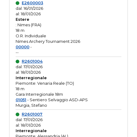
E2600003
dal: 16/01/2026
al: 18/01/2026
Estere
: Nimes (FRA)
18 m
O.R. Individuale
Nimes Archery Tournament 2026
00000
-
--
R2601004
dal: 17/01/2026
al: 18/01/2026
Interregionale
Piemonte: Venaria Reale (TO)
18 m
Gara Interregionale 18m
01051
- Sentiero Selvaggio ASD-APS
Murgia, Stefano
R2601007
dal: 17/01/2026
al: 18/01/2026
Interregionale
Piemonte: Alessandria (AL)