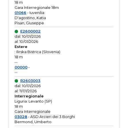
18 m
Gara Interregionale 18m
01066
- Iuvenilia
D'agostino, Katia
Pisan, Giuseppe
E2600002
dal: 10/01/2026
al: 10/01/2026
Estere
: Ilirska Bistrica (Slovenia)
18 m
--
00000
-
--
R2603003
dal: 10/01/2026
al: 11/01/2026
Interregionale
Liguria: Levanto (SP)
18 m
Gara Interregionale
03028
- ASD Arcieri dei 3 Borghi
Bermond, Umberto