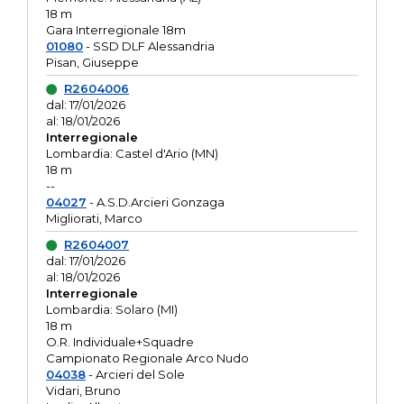
18 m
Gara Interregionale 18m
01080
- SSD DLF Alessandria
Pisan, Giuseppe
R2604006
dal: 17/01/2026
al: 18/01/2026
Interregionale
Lombardia: Castel d'Ario (MN)
18 m
--
04027
- A.S.D.Arcieri Gonzaga
Migliorati, Marco
R2604007
dal: 17/01/2026
al: 18/01/2026
Interregionale
Lombardia: Solaro (MI)
18 m
O.R. Individuale+Squadre
Campionato Regionale Arco Nudo
04038
- Arcieri del Sole
Vidari, Bruno