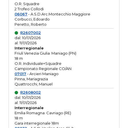
O.R. Squadre
2 Trofeo Collodi
06067
- A.S.D.Arc.Montecchio Maggiore
Corbucci, Edoardo
Peretto, Roberto
R2607002
dal: 10/01/2026
al: 11/01/2026
Interregionale
Friuli Venezia Giulia: Maniago (PN)
18 m
O.R. Individuale+Squadre
Campionato Regionale CO/AN
07017
- Arcieri Maniago
Pinna, Mariagrazia
Quattrocchi, Manuel
R2608002
dal: 10/01/2026
al: 11/01/2026
Interregionale
Emilia Romagna: Cavriago (RE)
18 m
Gara interregionale 18m