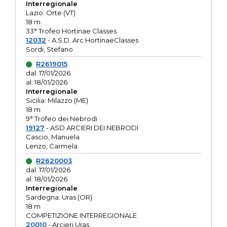
Interregionale
Lazio: Orte (VT)
18 m
33° Trofeo Hortinae Classes
12032
- A.S.D. Arc.HortinaeClasses
Sordi, Stefano
R2619015
dal: 17/01/2026
al: 18/01/2026
Interregionale
Sicilia: Milazzo (ME)
18 m
9° Trofeo dei Nebrodi
19127
- ASD ARCIERI DEI NEBRODI
Cascio, Manuela
Lenzo, Carmela
R2620003
dal: 17/01/2026
al: 18/01/2026
Interregionale
Sardegna: Uras (OR)
18 m
COMPETIZIONE INTERREGIONALE
20010
- Arcieri Uras