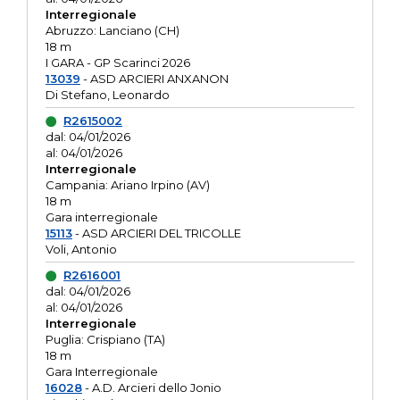
Interregionale
Abruzzo: Lanciano (CH)
18 m
I GARA - GP Scarinci 2026
13039
- ASD ARCIERI ANXANON
Di Stefano, Leonardo
R2615002
dal: 04/01/2026
al: 04/01/2026
Interregionale
Campania: Ariano Irpino (AV)
18 m
Gara interregionale
15113
- ASD ARCIERI DEL TRICOLLE
Voli, Antonio
R2616001
dal: 04/01/2026
al: 04/01/2026
Interregionale
Puglia: Crispiano (TA)
18 m
Gara Interregionale
16028
- A.D. Arcieri dello Jonio