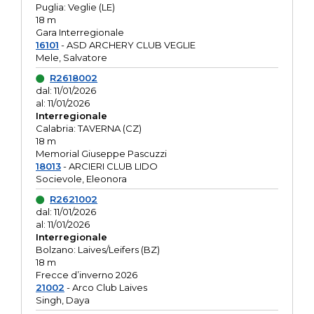
Puglia: Veglie (LE)
18 m
Gara Interregionale
16101
- ASD ARCHERY CLUB VEGLIE
Mele, Salvatore
R2618002
dal: 11/01/2026
al: 11/01/2026
Interregionale
Calabria: TAVERNA (CZ)
18 m
Memorial Giuseppe Pascuzzi
18013
- ARCIERI CLUB LIDO
Socievole, Eleonora
R2621002
dal: 11/01/2026
al: 11/01/2026
Interregionale
Bolzano: Laives/Leifers (BZ)
18 m
Frecce d’inverno 2026
21002
- Arco Club Laives
Singh, Daya