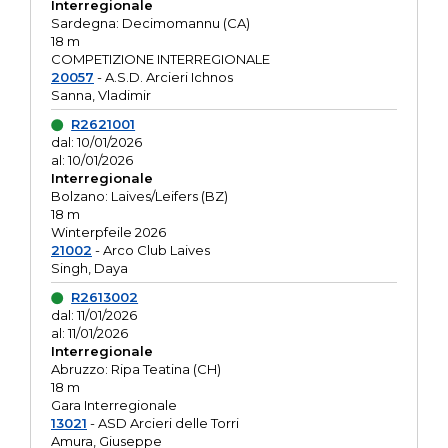
Interregionale
Sardegna: Decimomannu (CA)
18 m
COMPETIZIONE INTERREGIONALE
20057
- A.S.D. Arcieri Ichnos
Sanna, Vladimir
R2621001
dal: 10/01/2026
al: 10/01/2026
Interregionale
Bolzano: Laives/Leifers (BZ)
18 m
Winterpfeile 2026
21002
- Arco Club Laives
Singh, Daya
R2613002
dal: 11/01/2026
al: 11/01/2026
Interregionale
Abruzzo: Ripa Teatina (CH)
18 m
Gara Interregionale
13021
- ASD Arcieri delle Torri
Amura, Giuseppe