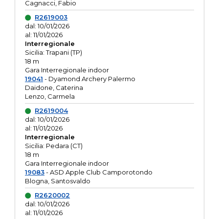
Cagnacci, Fabio
R2619003
dal: 10/01/2026
al: 11/01/2026
Interregionale
Sicilia: Trapani (TP)
18 m
Gara Interregionale indoor
19041
- Dyamond Archery Palermo
Daidone, Caterina
Lenzo, Carmela
R2619004
dal: 10/01/2026
al: 11/01/2026
Interregionale
Sicilia: Pedara (CT)
18 m
Gara Interregionale indoor
19083
- ASD Apple Club Camporotondo
Blogna, Santosvaldo
R2620002
dal: 10/01/2026
al: 11/01/2026