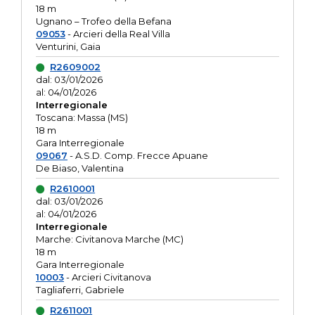
18 m
Ugnano – Trofeo della Befana
09053
- Arcieri della Real Villa
Venturini, Gaia
R2609002
dal: 03/01/2026
al: 04/01/2026
Interregionale
Toscana: Massa (MS)
18 m
Gara Interregionale
09067
- A.S.D. Comp. Frecce Apuane
De Biaso, Valentina
R2610001
dal: 03/01/2026
al: 04/01/2026
Interregionale
Marche: Civitanova Marche (MC)
18 m
Gara Interregionale
10003
- Arcieri Civitanova
Tagliaferri, Gabriele
R2611001