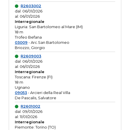
R2603002
dal: 06/01/2026
al: 06/01/2026
Interregionale
Liguria: San Bartolomeo al Mare (IM)
18 m
Trofeo Befana
03009
- Arc.San Bartolomeo
Briozzo, Giorgio
R2609003
dal: 06/01/2026
al: 06/01/2026
Interregionale
Toscana: Firenze (FI)
18 m
Ugnano
09053
- Arcieri della Real Villa
De Pascalis, Salvatore
R2601002
dal: 09/01/2026
al: 11/01/2026
Interregionale
Piemonte: Torino (TO)