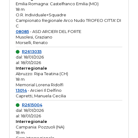
Emilia Romagna: Castelfranco Emilia (MO)
18 m
O.R. Individuale+Squadre
Campionato Regionale Arco Nudo TROFEO CITTA' DI
C
08085
- ASD ARCIERI DEL FORTE
Musolesi, Graziano
Morselli, Renato
R2613035
dal: 18/01/2026
al: 18/01/2026
Interregionale
Abruzzo: Ripa Teatina (CH)
18 m
Memorial Lorena Ridolfi
13014
- Arcieri Il Delfino
Capretti, Manuela Cecilia
R2615004
dal: 18/01/2026
al: 18/01/2026
Interregionale
Campania: Pozzuoli (NA)
18 m