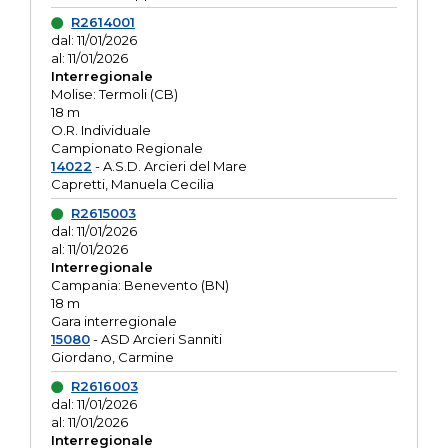
R2614001
dal: 11/01/2026
al: 11/01/2026
Interregionale
Molise: Termoli (CB)
18 m
O.R. Individuale
Campionato Regionale
14022
- A.S.D. Arcieri del Mare
Capretti, Manuela Cecilia
R2615003
dal: 11/01/2026
al: 11/01/2026
Interregionale
Campania: Benevento (BN)
18 m
Gara interregionale
15080
- ASD Arcieri Sanniti
Giordano, Carmine
R2616003
dal: 11/01/2026
al: 11/01/2026
Interregionale