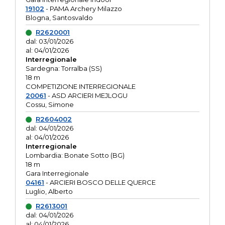
19102
- PAMA Archery Milazzo
Blogna, Santosvaldo
R2620001
dal: 03/01/2026
al: 04/01/2026
Interregionale
Sardegna: Torralba (SS)
18 m
COMPETIZIONE INTERREGIONALE
20061
- ASD ARCIERI MEJLOGU
Cossu, Simone
R2604002
dal: 04/01/2026
al: 04/01/2026
Interregionale
Lombardia: Bonate Sotto (BG)
18 m
Gara Interregionale
04161
- ARCIERI BOSCO DELLE QUERCE
Luglio, Alberto
R2613001
dal: 04/01/2026
al: 04/01/2026