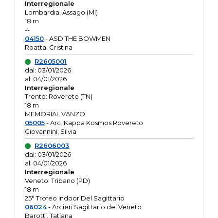
Interregionale
Lombardia: Assago (MI)
18 m
--
04150
- ASD THE BOWMEN
Roatta, Cristina
R2605001
dal: 03/01/2026
al: 04/01/2026
Interregionale
Trento: Rovereto (TN)
18 m
MEMORIAL VANZO
05005
- Arc. Kappa Kosmos Rovereto
Giovannini, Silvia
R2606003
dal: 03/01/2026
al: 04/01/2026
Interregionale
Veneto: Tribano (PD)
18 m
25° Trofeo Indoor Del Sagittario
06024
- Arcieri Sagittario del Veneto
Barotti, Tatiana