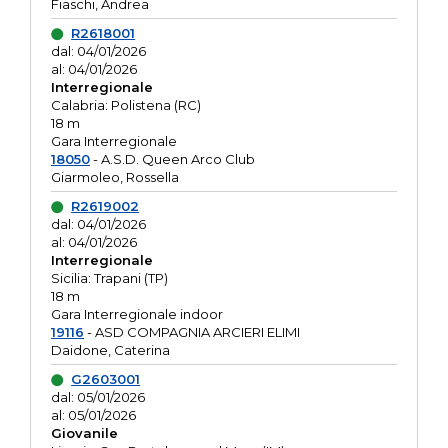
Fiaschi, Andrea
R2618001
dal: 04/01/2026
al: 04/01/2026
Interregionale
Calabria: Polistena (RC)
18 m
Gara Interregionale
18050
- A.S.D. Queen Arco Club
Giarmoleo, Rossella
R2619002
dal: 04/01/2026
al: 04/01/2026
Interregionale
Sicilia: Trapani (TP)
18 m
Gara Interregionale indoor
19116
- ASD COMPAGNIA ARCIERI ELIMI
Daidone, Caterina
G2603001
dal: 05/01/2026
al: 05/01/2026
Giovanile