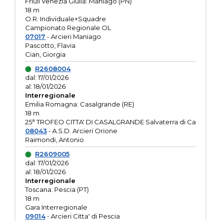
Friuli Venezia Giulia: Maniago (PN)
18 m
O.R. Individuale+Squadre
Campionato Regionale OL
07017
- Arcieri Maniago
Pascotto, Flavia
Cian, Giorgia
R2608004
dal: 17/01/2026
al: 18/01/2026
Interregionale
Emilia Romagna: Casalgrande (RE)
18 m
25° TROFEO CITTA' DI CASALGRANDE Salvaterra di Ca
08043
- A.S.D. Arcieri Orione
Raimondi, Antonio
R2609005
dal: 17/01/2026
al: 18/01/2026
Interregionale
Toscana: Pescia (PT)
18 m
Gara Interregionale
09014
- Arcieri Citta' di Pescia