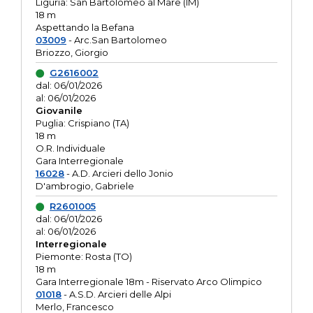
Liguria: San Bartolomeo al Mare (IM)
18 m
Aspettando la Befana
03009
- Arc.San Bartolomeo
Briozzo, Giorgio
G2616002
dal: 06/01/2026
al: 06/01/2026
Giovanile
Puglia: Crispiano (TA)
18 m
O.R. Individuale
Gara Interregionale
16028
- A.D. Arcieri dello Jonio
D'ambrogio, Gabriele
R2601005
dal: 06/01/2026
al: 06/01/2026
Interregionale
Piemonte: Rosta (TO)
18 m
Gara Interregionale 18m - Riservato Arco Olimpico
01018
- A.S.D. Arcieri delle Alpi
Merlo, Francesco