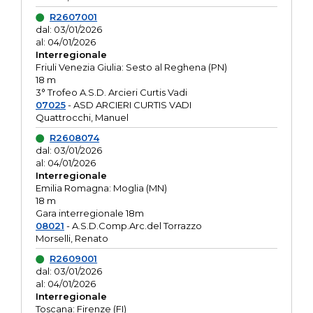
R2607001
dal: 03/01/2026
al: 04/01/2026
Interregionale
Friuli Venezia Giulia: Sesto al Reghena (PN)
18 m
3° Trofeo A.S.D. Arcieri Curtis Vadi
07025
- ASD ARCIERI CURTIS VADI
Quattrocchi, Manuel
R2608074
dal: 03/01/2026
al: 04/01/2026
Interregionale
Emilia Romagna: Moglia (MN)
18 m
Gara interregionale 18m
08021
- A.S.D.Comp.Arc.del Torrazzo
Morselli, Renato
R2609001
dal: 03/01/2026
al: 04/01/2026
Interregionale
Toscana: Firenze (FI)