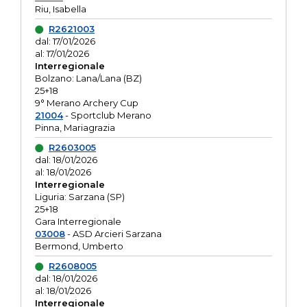
Riu, Isabella
R2621003
dal: 17/01/2026
al: 17/01/2026
Interregionale
Bolzano: Lana/Lana (BZ)
25+18
9° Merano Archery Cup
21004
- Sportclub Merano
Pinna, Mariagrazia
R2603005
dal: 18/01/2026
al: 18/01/2026
Interregionale
Liguria: Sarzana (SP)
25+18
Gara Interregionale
03008
- ASD Arcieri Sarzana
Bermond, Umberto
R2608005
dal: 18/01/2026
al: 18/01/2026
Interregionale