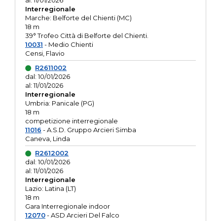
al: 11/01/2026
Interregionale
Marche: Belforte del Chienti (MC)
18 m
39° Trofeo Città di Belforte del Chienti.
10031
- Medio Chienti
Censi, Flavio
R2611002
dal: 10/01/2026
al: 11/01/2026
Interregionale
Umbria: Panicale (PG)
18 m
competizione interregionale
11016
- A.S.D. Gruppo Arcieri Simba
Caneva, Linda
R2612002
dal: 10/01/2026
al: 11/01/2026
Interregionale
Lazio: Latina (LT)
18 m
Gara Interregionale indoor
12070
- ASD Arcieri Del Falco