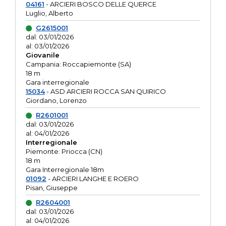
04161
- ARCIERI BOSCO DELLE QUERCE
Luglio, Alberto
G2615001
dal: 03/01/2026
al: 03/01/2026
Giovanile
Campania: Roccapiemonte (SA)
18 m
Gara interregionale
15034
- ASD ARCIERI ROCCA SAN QUIRICO
Giordano, Lorenzo
R2601001
dal: 03/01/2026
al: 04/01/2026
Interregionale
Piemonte: Priocca (CN)
18 m
Gara Interregionale 18m
01092
- ARCIERI LANGHE E ROERO
Pisan, Giuseppe
R2604001
dal: 03/01/2026
al: 04/01/2026