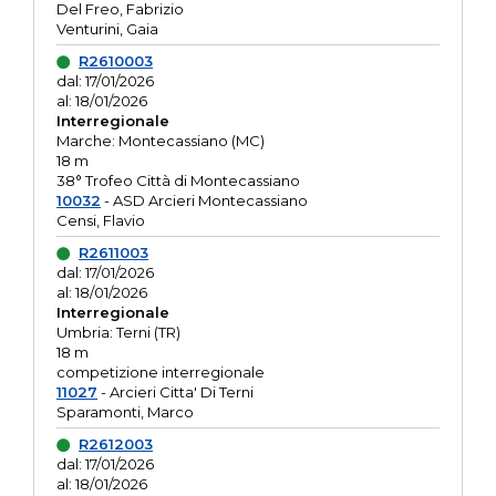
Del Freo, Fabrizio
Venturini, Gaia
R2610003
dal: 17/01/2026
al: 18/01/2026
Interregionale
Marche: Montecassiano (MC)
18 m
38° Trofeo Città di Montecassiano
10032
- ASD Arcieri Montecassiano
Censi, Flavio
R2611003
dal: 17/01/2026
al: 18/01/2026
Interregionale
Umbria: Terni (TR)
18 m
competizione interregionale
11027
- Arcieri Citta' Di Terni
Sparamonti, Marco
R2612003
dal: 17/01/2026
al: 18/01/2026