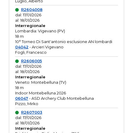
Luglio, Alberto
R2604008
dal: 17/01/2026
al: 18/01/2026
Interregionale
Lombardia: Vigevano (PV)
18 m
10° Torneo Di Sant'antonio esclusione AN lombardi
04042
- Arcieri Vigevano
Fogli, Francesco
R2606005
dal: 17/01/2026
al: 18/01/2026
Interregionale
Veneto: Montebelluna (TV)
18 m
Indoor Montebelluna 2026
06047
- ASD Archery Club Montebelluna
Pizzo, Mirko
R2607003
dal: 17/01/2026
al: 18/01/2026
Interregionale