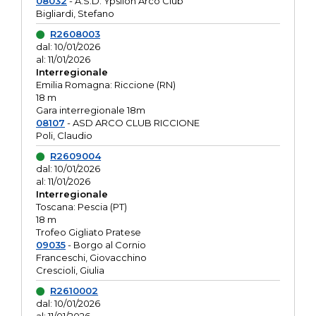
08032
- A.S.D. Ypsilon Arco Club
Bigliardi, Stefano
R2608003
dal: 10/01/2026
al: 11/01/2026
Interregionale
Emilia Romagna: Riccione (RN)
18 m
Gara interregionale 18m
08107
- ASD ARCO CLUB RICCIONE
Poli, Claudio
R2609004
dal: 10/01/2026
al: 11/01/2026
Interregionale
Toscana: Pescia (PT)
18 m
Trofeo Gigliato Pratese
09035
- Borgo al Cornio
Franceschi, Giovacchino
Crescioli, Giulia
R2610002
dal: 10/01/2026