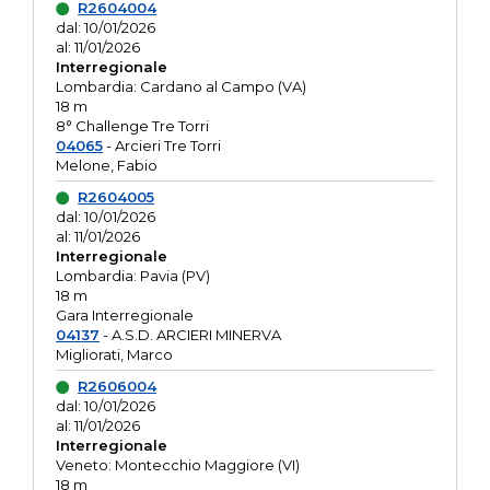
R2604004
dal: 10/01/2026
al: 11/01/2026
Interregionale
Lombardia: Cardano al Campo (VA)
18 m
8° Challenge Tre Torri
04065
- Arcieri Tre Torri
Melone, Fabio
R2604005
dal: 10/01/2026
al: 11/01/2026
Interregionale
Lombardia: Pavia (PV)
18 m
Gara Interregionale
04137
- A.S.D. ARCIERI MINERVA
Migliorati, Marco
R2606004
dal: 10/01/2026
al: 11/01/2026
Interregionale
Veneto: Montecchio Maggiore (VI)
18 m