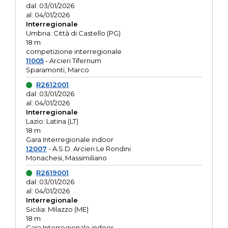
dal: 03/01/2026
al: 04/01/2026
Interregionale
Umbria: Città di Castello (PG)
18 m
competizione interregionale
11005
- Arcieri Tifernum
Sparamonti, Marco
R2612001
dal: 03/01/2026
al: 04/01/2026
Interregionale
Lazio: Latina (LT)
18 m
Gara Interregionale indoor
12007
- A.S.D. Arcieri Le Rondini
Monachesi, Massimiliano
R2619001
dal: 03/01/2026
al: 04/01/2026
Interregionale
Sicilia: Milazzo (ME)
18 m
Gara Interregionale indoor