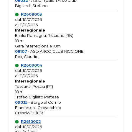
08032
- A.S.D. Ypsilon Arco Club
Bigliardi, Stefano
R2608003
dal: 10/01/2026
al: 11/01/2026
Interregionale
Emilia Romagna: Riccione (RN)
18 m
Gara interregionale 18m
08107
- ASD ARCO CLUB RICCIONE
Poli, Claudio
R2609004
dal: 10/01/2026
al: 11/01/2026
Interregionale
Toscana: Pescia (PT)
18 m
Trofeo Gigliato Pratese
09035
- Borgo al Cornio
Franceschi, Giovacchino
Crescioli, Giulia
R2610002
dal: 10/01/2026