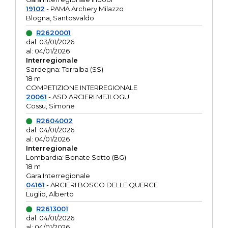
19102
- PAMA Archery Milazzo
Blogna, Santosvaldo
R2620001
dal: 03/01/2026
al: 04/01/2026
Interregionale
Sardegna: Torralba (SS)
18 m
COMPETIZIONE INTERREGIONALE
20061
- ASD ARCIERI MEJLOGU
Cossu, Simone
R2604002
dal: 04/01/2026
al: 04/01/2026
Interregionale
Lombardia: Bonate Sotto (BG)
18 m
Gara Interregionale
04161
- ARCIERI BOSCO DELLE QUERCE
Luglio, Alberto
R2613001
dal: 04/01/2026
al: 04/01/2026