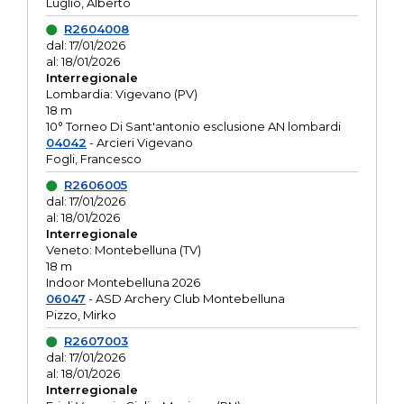
Luglio, Alberto
R2604008
dal: 17/01/2026
al: 18/01/2026
Interregionale
Lombardia: Vigevano (PV)
18 m
10° Torneo Di Sant'antonio esclusione AN lombardi
04042
- Arcieri Vigevano
Fogli, Francesco
R2606005
dal: 17/01/2026
al: 18/01/2026
Interregionale
Veneto: Montebelluna (TV)
18 m
Indoor Montebelluna 2026
06047
- ASD Archery Club Montebelluna
Pizzo, Mirko
R2607003
dal: 17/01/2026
al: 18/01/2026
Interregionale