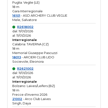
Puglia: Veglie (LE)
18 m
Gara Interregionale
16101
- ASD ARCHERY CLUB VEGLIE
Mele, Salvatore
R2618002
dal: 11/01/2026
al: 11/01/2026
Interregionale
Calabria: TAVERNA (CZ)
18 m
Memorial Giuseppe Pascuzzi
18013
- ARCIERI CLUB LIDO
Socievole, Eleonora
R2621002
dal: 11/01/2026
al: 11/01/2026
Interregionale
Bolzano: Laives/Leifers (BZ)
18 m
Frecce d’inverno 2026
21002
- Arco Club Laives
Singh, Daya