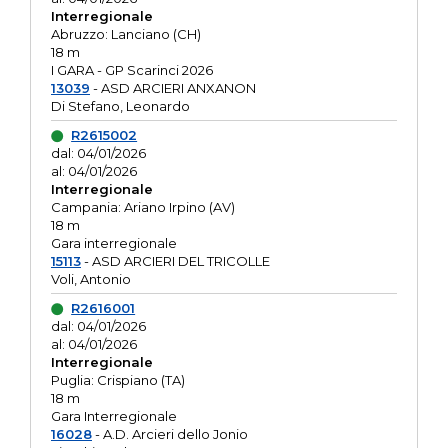
Interregionale
Abruzzo: Lanciano (CH)
18 m
I GARA - GP Scarinci 2026
13039
- ASD ARCIERI ANXANON
Di Stefano, Leonardo
R2615002
dal: 04/01/2026
al: 04/01/2026
Interregionale
Campania: Ariano Irpino (AV)
18 m
Gara interregionale
15113
- ASD ARCIERI DEL TRICOLLE
Voli, Antonio
R2616001
dal: 04/01/2026
al: 04/01/2026
Interregionale
Puglia: Crispiano (TA)
18 m
Gara Interregionale
16028
- A.D. Arcieri dello Jonio