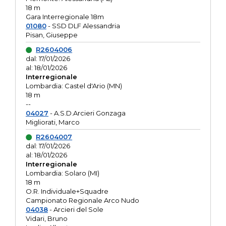
18 m
Gara Interregionale 18m
01080
- SSD DLF Alessandria
Pisan, Giuseppe
R2604006
dal: 17/01/2026
al: 18/01/2026
Interregionale
Lombardia: Castel d'Ario (MN)
18 m
--
04027
- A.S.D.Arcieri Gonzaga
Migliorati, Marco
R2604007
dal: 17/01/2026
al: 18/01/2026
Interregionale
Lombardia: Solaro (MI)
18 m
O.R. Individuale+Squadre
Campionato Regionale Arco Nudo
04038
- Arcieri del Sole
Vidari, Bruno