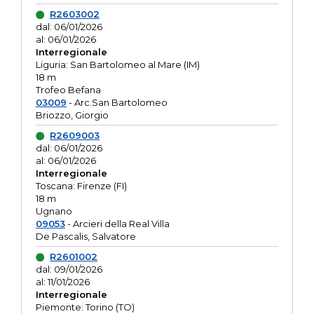
R2603002
dal: 06/01/2026
al: 06/01/2026
Interregionale
Liguria: San Bartolomeo al Mare (IM)
18 m
Trofeo Befana
03009
- Arc.San Bartolomeo
Briozzo, Giorgio
R2609003
dal: 06/01/2026
al: 06/01/2026
Interregionale
Toscana: Firenze (FI)
18 m
Ugnano
09053
- Arcieri della Real Villa
De Pascalis, Salvatore
R2601002
dal: 09/01/2026
al: 11/01/2026
Interregionale
Piemonte: Torino (TO)