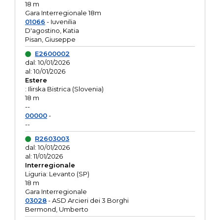
18 m
Gara Interregionale 18m
01066
- Iuvenilia
D'agostino, Katia
Pisan, Giuseppe
E2600002
dal: 10/01/2026
al: 10/01/2026
Estere
: Ilirska Bistrica (Slovenia)
18 m
--
00000
-
--
R2603003
dal: 10/01/2026
al: 11/01/2026
Interregionale
Liguria: Levanto (SP)
18 m
Gara Interregionale
03028
- ASD Arcieri dei 3 Borghi
Bermond, Umberto