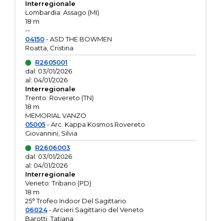
Interregionale
Lombardia: Assago (MI)
18 m
--
04150
- ASD THE BOWMEN
Roatta, Cristina
R2605001
dal: 03/01/2026
al: 04/01/2026
Interregionale
Trento: Rovereto (TN)
18 m
MEMORIAL VANZO
05005
- Arc. Kappa Kosmos Rovereto
Giovannini, Silvia
R2606003
dal: 03/01/2026
al: 04/01/2026
Interregionale
Veneto: Tribano (PD)
18 m
25° Trofeo Indoor Del Sagittario
06024
- Arcieri Sagittario del Veneto
Barotti, Tatiana