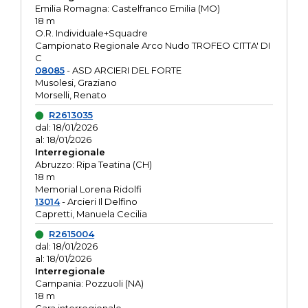
Emilia Romagna: Castelfranco Emilia (MO)
18 m
O.R. Individuale+Squadre
Campionato Regionale Arco Nudo TROFEO CITTA' DI
C
08085
- ASD ARCIERI DEL FORTE
Musolesi, Graziano
Morselli, Renato
R2613035
dal: 18/01/2026
al: 18/01/2026
Interregionale
Abruzzo: Ripa Teatina (CH)
18 m
Memorial Lorena Ridolfi
13014
- Arcieri Il Delfino
Capretti, Manuela Cecilia
R2615004
dal: 18/01/2026
al: 18/01/2026
Interregionale
Campania: Pozzuoli (NA)
18 m