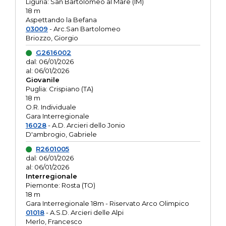
Liguria: San Bartolomeo al Mare (IM)
18 m
Aspettando la Befana
03009
- Arc.San Bartolomeo
Briozzo, Giorgio
G2616002
dal: 06/01/2026
al: 06/01/2026
Giovanile
Puglia: Crispiano (TA)
18 m
O.R. Individuale
Gara Interregionale
16028
- A.D. Arcieri dello Jonio
D'ambrogio, Gabriele
R2601005
dal: 06/01/2026
al: 06/01/2026
Interregionale
Piemonte: Rosta (TO)
18 m
Gara Interregionale 18m - Riservato Arco Olimpico
01018
- A.S.D. Arcieri delle Alpi
Merlo, Francesco