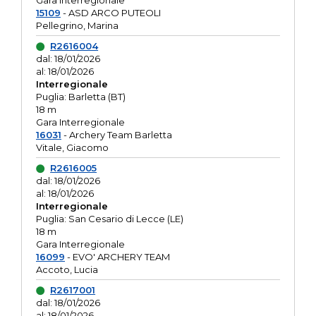
Gara interregionale
15109
- ASD ARCO PUTEOLI
Pellegrino, Marina
R2616004
dal: 18/01/2026
al: 18/01/2026
Interregionale
Puglia: Barletta (BT)
18 m
Gara Interregionale
16031
- Archery Team Barletta
Vitale, Giacomo
R2616005
dal: 18/01/2026
al: 18/01/2026
Interregionale
Puglia: San Cesario di Lecce (LE)
18 m
Gara Interregionale
16099
- EVO' ARCHERY TEAM
Accoto, Lucia
R2617001
dal: 18/01/2026
al: 18/01/2026