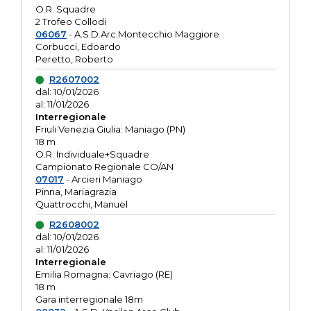
O.R. Squadre
2 Trofeo Collodi
06067
- A.S.D.Arc.Montecchio Maggiore
Corbucci, Edoardo
Peretto, Roberto
R2607002
dal: 10/01/2026
al: 11/01/2026
Interregionale
Friuli Venezia Giulia: Maniago (PN)
18 m
O.R. Individuale+Squadre
Campionato Regionale CO/AN
07017
- Arcieri Maniago
Pinna, Mariagrazia
Quattrocchi, Manuel
R2608002
dal: 10/01/2026
al: 11/01/2026
Interregionale
Emilia Romagna: Cavriago (RE)
18 m
Gara interregionale 18m