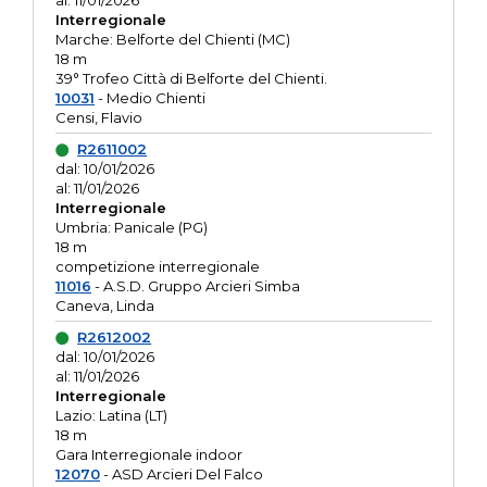
al: 11/01/2026
Interregionale
Marche: Belforte del Chienti (MC)
18 m
39° Trofeo Città di Belforte del Chienti.
10031
- Medio Chienti
Censi, Flavio
R2611002
dal: 10/01/2026
al: 11/01/2026
Interregionale
Umbria: Panicale (PG)
18 m
competizione interregionale
11016
- A.S.D. Gruppo Arcieri Simba
Caneva, Linda
R2612002
dal: 10/01/2026
al: 11/01/2026
Interregionale
Lazio: Latina (LT)
18 m
Gara Interregionale indoor
12070
- ASD Arcieri Del Falco