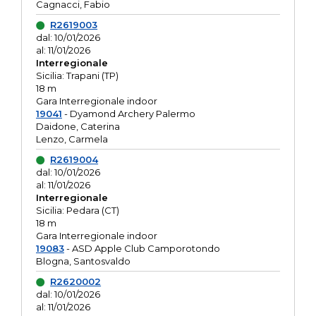
Cagnacci, Fabio
R2619003
dal: 10/01/2026
al: 11/01/2026
Interregionale
Sicilia: Trapani (TP)
18 m
Gara Interregionale indoor
19041
- Dyamond Archery Palermo
Daidone, Caterina
Lenzo, Carmela
R2619004
dal: 10/01/2026
al: 11/01/2026
Interregionale
Sicilia: Pedara (CT)
18 m
Gara Interregionale indoor
19083
- ASD Apple Club Camporotondo
Blogna, Santosvaldo
R2620002
dal: 10/01/2026
al: 11/01/2026