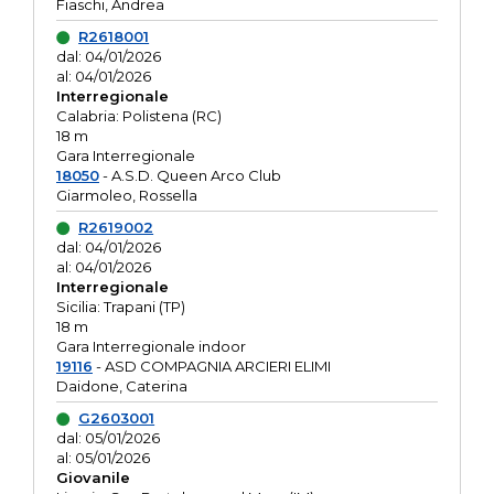
Fiaschi, Andrea
R2618001
dal: 04/01/2026
al: 04/01/2026
Interregionale
Calabria: Polistena (RC)
18 m
Gara Interregionale
18050
- A.S.D. Queen Arco Club
Giarmoleo, Rossella
R2619002
dal: 04/01/2026
al: 04/01/2026
Interregionale
Sicilia: Trapani (TP)
18 m
Gara Interregionale indoor
19116
- ASD COMPAGNIA ARCIERI ELIMI
Daidone, Caterina
G2603001
dal: 05/01/2026
al: 05/01/2026
Giovanile