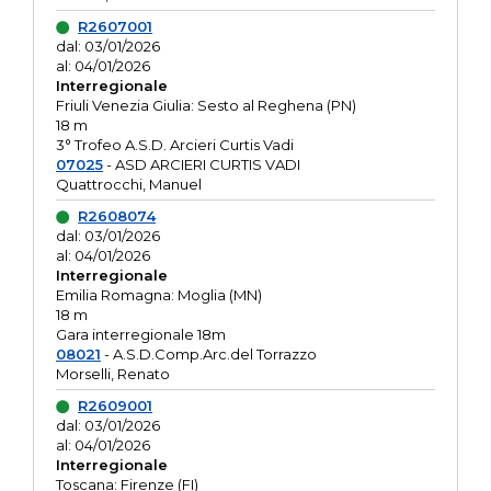
R2607001
dal: 03/01/2026
al: 04/01/2026
Interregionale
Friuli Venezia Giulia: Sesto al Reghena (PN)
18 m
3° Trofeo A.S.D. Arcieri Curtis Vadi
07025
- ASD ARCIERI CURTIS VADI
Quattrocchi, Manuel
R2608074
dal: 03/01/2026
al: 04/01/2026
Interregionale
Emilia Romagna: Moglia (MN)
18 m
Gara interregionale 18m
08021
- A.S.D.Comp.Arc.del Torrazzo
Morselli, Renato
R2609001
dal: 03/01/2026
al: 04/01/2026
Interregionale
Toscana: Firenze (FI)