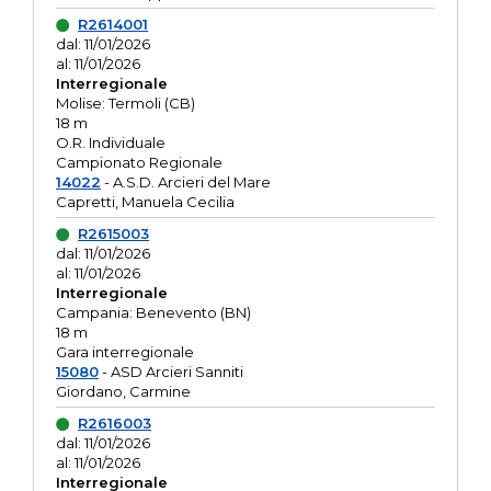
R2614001
dal: 11/01/2026
al: 11/01/2026
Interregionale
Molise: Termoli (CB)
18 m
O.R. Individuale
Campionato Regionale
14022
- A.S.D. Arcieri del Mare
Capretti, Manuela Cecilia
R2615003
dal: 11/01/2026
al: 11/01/2026
Interregionale
Campania: Benevento (BN)
18 m
Gara interregionale
15080
- ASD Arcieri Sanniti
Giordano, Carmine
R2616003
dal: 11/01/2026
al: 11/01/2026
Interregionale