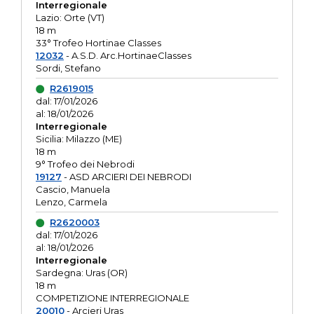
Interregionale
Lazio: Orte (VT)
18 m
33° Trofeo Hortinae Classes
12032
- A.S.D. Arc.HortinaeClasses
Sordi, Stefano
R2619015
dal: 17/01/2026
al: 18/01/2026
Interregionale
Sicilia: Milazzo (ME)
18 m
9° Trofeo dei Nebrodi
19127
- ASD ARCIERI DEI NEBRODI
Cascio, Manuela
Lenzo, Carmela
R2620003
dal: 17/01/2026
al: 18/01/2026
Interregionale
Sardegna: Uras (OR)
18 m
COMPETIZIONE INTERREGIONALE
20010
- Arcieri Uras