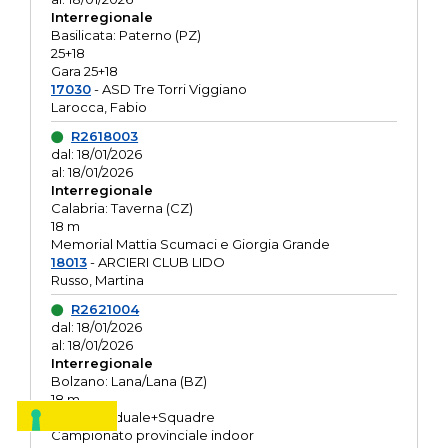
Interregionale
Basilicata: Paterno (PZ)
25+18
Gara 25+18
17030
- ASD Tre Torri Viggiano
Larocca, Fabio
R2618003
dal: 18/01/2026
al: 18/01/2026
Interregionale
Calabria: Taverna (CZ)
18 m
Memorial Mattia Scumaci e Giorgia Grande
18013
- ARCIERI CLUB LIDO
Russo, Martina
R2621004
dal: 18/01/2026
al: 18/01/2026
Interregionale
Bolzano: Lana/Lana (BZ)
18 m
O.R. Individuale+Squadre
Campionato provinciale indoor