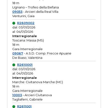
18 m
Ugnano – Trofeo della Befana
09053
- Arcieri della Real Villa
Venturini, Gaia
R2609002
dal: 03/01/2026
al: 04/01/2026
Interregionale
Toscana: Massa (MS)
18 m
Gara Interregionale
09067
- A.S.D. Comp. Frecce Apuane
De Biaso, Valentina
R2610001
dal: 03/01/2026
al: 04/01/2026
Interregionale
Marche: Civitanova Marche (MC)
18 m
Gara Interregionale
10003
- Arcieri Civitanova
Tagliaferri, Gabriele
R2611001