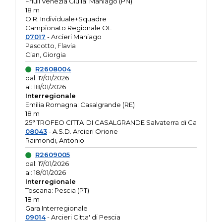
Friuli Venezia Giulia: Maniago (PN)
18 m
O.R. Individuale+Squadre
Campionato Regionale OL
07017
- Arcieri Maniago
Pascotto, Flavia
Cian, Giorgia
R2608004
dal: 17/01/2026
al: 18/01/2026
Interregionale
Emilia Romagna: Casalgrande (RE)
18 m
25° TROFEO CITTA' DI CASALGRANDE Salvaterra di Ca
08043
- A.S.D. Arcieri Orione
Raimondi, Antonio
R2609005
dal: 17/01/2026
al: 18/01/2026
Interregionale
Toscana: Pescia (PT)
18 m
Gara Interregionale
09014
- Arcieri Citta' di Pescia