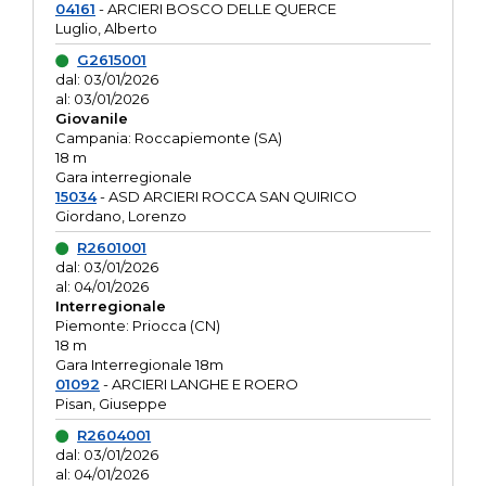
04161
- ARCIERI BOSCO DELLE QUERCE
Luglio, Alberto
G2615001
dal: 03/01/2026
al: 03/01/2026
Giovanile
Campania: Roccapiemonte (SA)
18 m
Gara interregionale
15034
- ASD ARCIERI ROCCA SAN QUIRICO
Giordano, Lorenzo
R2601001
dal: 03/01/2026
al: 04/01/2026
Interregionale
Piemonte: Priocca (CN)
18 m
Gara Interregionale 18m
01092
- ARCIERI LANGHE E ROERO
Pisan, Giuseppe
R2604001
dal: 03/01/2026
al: 04/01/2026