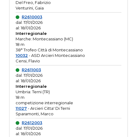
Del Freo, Fabrizio
Venturini, Gaia
R2610003
dal: 17/01/2026
al: 18/01/2026
Interregionale
Marche: Montecassiano (MC)
18 m
38° Trofeo Città di Montecassiano
10032
- ASD Arcieri Montecassiano
Censi, Flavio
R2611003
dal: 17/01/2026
al: 18/01/2026
Interregionale
Umbria: Terni (TR)
18 m
competizione interregionale
11027
- Arcieri Citta' Di Terni
Sparamonti, Marco
R2612003
dal: 17/01/2026
al: 18/01/2026