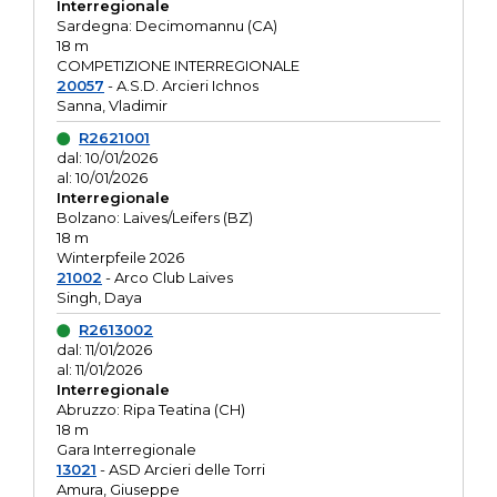
Interregionale
Sardegna: Decimomannu (CA)
18 m
COMPETIZIONE INTERREGIONALE
20057
- A.S.D. Arcieri Ichnos
Sanna, Vladimir
R2621001
dal: 10/01/2026
al: 10/01/2026
Interregionale
Bolzano: Laives/Leifers (BZ)
18 m
Winterpfeile 2026
21002
- Arco Club Laives
Singh, Daya
R2613002
dal: 11/01/2026
al: 11/01/2026
Interregionale
Abruzzo: Ripa Teatina (CH)
18 m
Gara Interregionale
13021
- ASD Arcieri delle Torri
Amura, Giuseppe