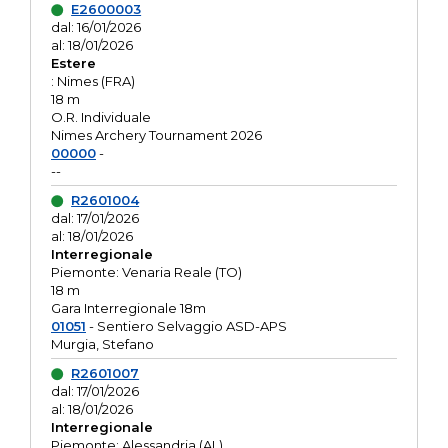
E2600003
dal: 16/01/2026
al: 18/01/2026
Estere
: Nimes (FRA)
18 m
O.R. Individuale
Nimes Archery Tournament 2026
00000
-
--
R2601004
dal: 17/01/2026
al: 18/01/2026
Interregionale
Piemonte: Venaria Reale (TO)
18 m
Gara Interregionale 18m
01051
- Sentiero Selvaggio ASD-APS
Murgia, Stefano
R2601007
dal: 17/01/2026
al: 18/01/2026
Interregionale
Piemonte: Alessandria (AL)