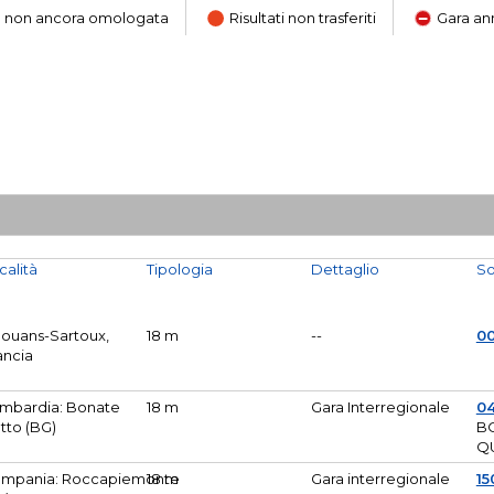
ara non ancora omologata
Risultati non trasferiti
Gara an
calità
Tipologia
Dettaglio
So
Mouans-Sartoux,
18 m
--
0
ancia
mbardia: Bonate
18 m
Gara Interregionale
04
tto (BG)
B
Q
mpania: Roccapiemonte
18 m
Gara interregionale
15