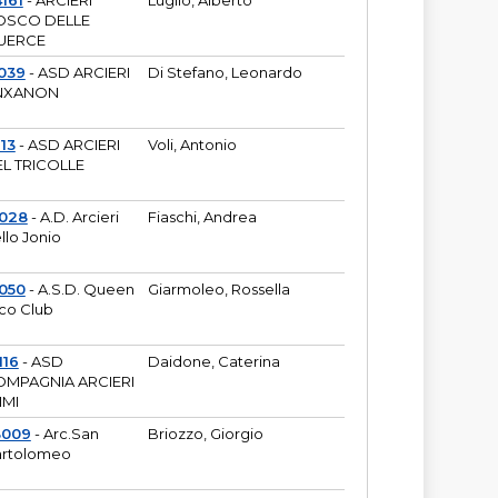
161
- ARCIERI
Luglio, Alberto
OSCO DELLE
UERCE
039
- ASD ARCIERI
Di Stefano, Leonardo
NXANON
113
- ASD ARCIERI
Voli, Antonio
L TRICOLLE
6028
- A.D. Arcieri
Fiaschi, Andrea
llo Jonio
050
- A.S.D. Queen
Giarmoleo, Rossella
co Club
116
- ASD
Daidone, Caterina
MPAGNIA ARCIERI
IMI
3009
- Arc.San
Briozzo, Giorgio
rtolomeo