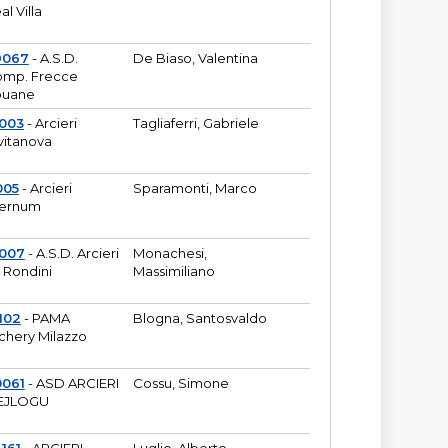
al Villa
9067
- A.S.D.
De Biaso, Valentina
mp. Frecce
puane
003
- Arcieri
Tagliaferri, Gabriele
vitanova
005
- Arcieri
Sparamonti, Marco
fernum
2007
- A.S.D. Arcieri
Monachesi,
 Rondini
Massimiliano
102
- PAMA
Blogna, Santosvaldo
chery Milazzo
0061
- ASD ARCIERI
Cossu, Simone
EJLOGU