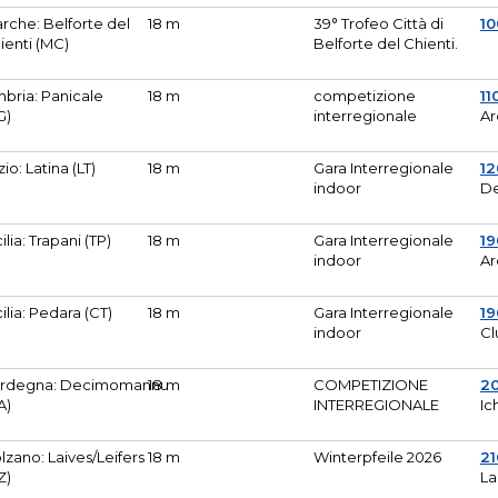
rche: Belforte del
18 m
39° Trofeo Città di
10
ienti (MC)
Belforte del Chienti.
bria: Panicale
18 m
competizione
11
G)
interregionale
Ar
zio: Latina (LT)
18 m
Gara Interregionale
1
indoor
De
cilia: Trapani (TP)
18 m
Gara Interregionale
19
indoor
Ar
cilia: Pedara (CT)
18 m
Gara Interregionale
19
indoor
Cl
rdegna: Decimomannu
18 m
COMPETIZIONE
2
A)
INTERREGIONALE
Ic
lzano: Laives/Leifers
18 m
Winterpfeile 2026
2
Z)
La