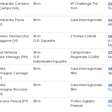
mbardia: Cardano
18 m
8° Challenge Tre
0
 Campo (VA)
Torri
To
mbardia: Pavia
18 m
Gara Interregionale
04
V)
AR
neto: Montecchio
18 m
2 Trofeo Collodi
0
ggiore (VI)
O.R. Squadre
A.
Ma
iuli Venezia
18 m
Campionato
0
ulia: Maniago (PN)
O.R.
Regionale CO/AN
M
Individuale+Squadre
ilia
18 m
Gara interregionale
0
magna: Cavriago
18m
Yp
E)
ilia
18 m
Gara interregionale
0
magna: Riccione
18m
CL
N)
scana: Pescia (PT)
18 m
Trofeo Gigliato
0
Pratese
Co