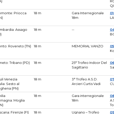
A)
R
Q
emonte: Priocca
18 m
Gara Interregionale
0
N)
18m
L
mbardia: Assago
18 m
--
04
I)
B
ento: Rovereto (TN)
18 m
MEMORIAL VANZO
0
Ko
neto: Tribano (PD)
18 m
25° Trofeo Indoor Del
0
Sagittario
Sa
iuli Venezia
18 m
3° Trofeo A.S.D.
0
ulia: Sesto al
Arcieri Curtis Vadi
CU
ghena (PN)
ilia
18 m
Gara interregionale
0
magna: Moglia
18m
A.
N)
To
scana: Firenze (FI)
18 m
Ugnano – Trofeo
0