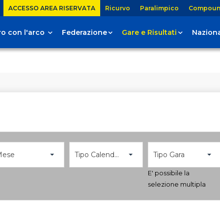
ACCESSO AREA RISERVATA
Ricurvo
Paralimpico
Compou
tiro con l'arco
Federazione
Gare e Risultati
Naziona
Mese
Tipo Calendario
Tipo Gara
E' possibile la
selezione multipla