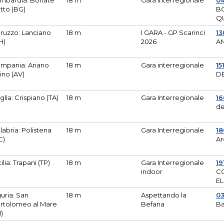
mbardia: Bonate
18 m
Gara Interregionale
04
tto (BG)
B
Q
ruzzo: Lanciano
18 m
I GARA - GP Scarinci
13
H)
2026
A
mpania: Ariano
18 m
Gara interregionale
15
pino (AV)
DE
glia: Crispiano (TA)
18 m
Gara Interregionale
1
de
labria: Polistena
18 m
Gara Interregionale
18
C)
Ar
cilia: Trapani (TP)
18 m
Gara Interregionale
19
indoor
CO
EL
guria: San
18 m
Aspettando la
0
rtolomeo al Mare
Befana
Ba
M)