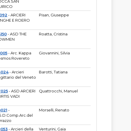
OCCA SAN
UIRICO
1092
- ARCIERI
Pisan, Giuseppe
ANGHE E ROERO
150
- ASD THE
Roatta, Cristina
OWMEN
5005
- Arc. Kappa
Giovannini, Silvia
smos Rovereto
6024
- Arcieri
Barotti, Tatiana
gittario del Veneto
7025
- ASD ARCIERI
Quattrocchi, Manuel
RTIS VADI
8021
-
Morselli, Renato
S.D.Comp.Arc.del
rrazzo
9053
- Arcieri della
Venturini, Gaia