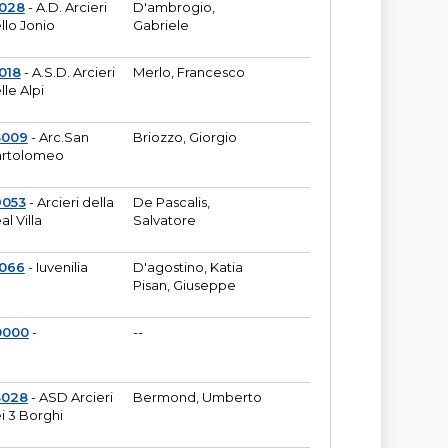
6028
- A.D. Arcieri
D'ambrogio,
llo Jonio
Gabriele
018
- A.S.D. Arcieri
Merlo, Francesco
lle Alpi
3009
- Arc.San
Briozzo, Giorgio
rtolomeo
9053
- Arcieri della
De Pascalis,
al Villa
Salvatore
1066
- Iuvenilia
D'agostino, Katia
Pisan, Giuseppe
0000
-
--
3028
- ASD Arcieri
Bermond, Umberto
i 3 Borghi