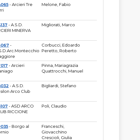
4065
- Arcieri Tre
Melone, Fabio
rri
137
- A.S.D.
Migliorati, Marco
CIERI MINERVA
6067
-
Corbucci, Edoardo
S.D.Arc.Montecchio
Peretto, Roberto
ggiore
7017
- Arcieri
Pinna, Mariagrazia
aniago
Quattrocchi, Manuel
8032
- A.S.D.
Bigliardi, Stefano
silon Arco Club
8107
- ASD ARCO
Poli, Claudio
UB RICCIONE
9035
- Borgo al
Franceschi,
rnio
Giovacchino
Crescioli, Giulia