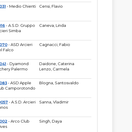
031
- Medio Chienti
Censi, Flavio
016
- A.S.D. Gruppo
Caneva, Linda
cieri Simba
2070
- ASD Arcieri
Cagnacci, Fabio
l Falco
041
- Dyamond
Daidone, Caterina
chery Palermo
Lenzo, Carmela
083
- ASD Apple
Blogna, Santosvaldo
ub Camporotondo
0057
- A.S.D. Arcieri
Sanna, Vladimir
hnos
1002
- Arco Club
Singh, Daya
ives