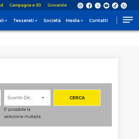
nd
Campagna e 3D
Giovanile
li
Tesserati
Società
Media
Contatti
Scontri Diretti
CERCA
E' possibile la
selezione multipla