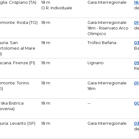
glia: Crispiano (TA)
18 m
Gara Interregionale
1
O.R. Individuale
de
emonte: Rosta (TO)
18 m
Gara Interregionale
01
18m - Riservato Arco
de
Olimpico
guria: San
18 m
Trofeo Befana
0
rtolomeo al Mare
Ba
M)
scana: Firenze (FI)
18 m
Ugnano
0
Re
emonte: Torino
18 m
Gara Interregionale
0
O)
18m
lirska Bistrica
18 m
--
0
lovenia)
guria: Levanto (SP)
18 m
Gara Interregionale
0
de