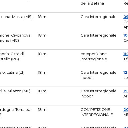
della Befana
Re
scana: Massa (MS)
18 m
Gara Interregionale
0
Co
A
rche: Civitanova
18 m
Gara Interregionale
10
rche (MC)
Ci
bria: Città di
18 m
competizione
11
stello (PG)
interregionale
Ti
zio: Latina (LT)
18 m
Gara Interregionale
1
indoor
Le
cilia: Milazzo (ME)
18 m
Gara Interregionale
19
indoor
Ar
rdegna: Torralba
18 m
COMPETIZIONE
2
S)
INTERREGIONALE
M