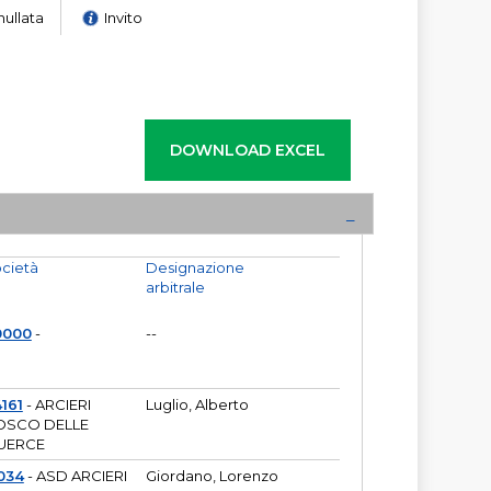
nullata
Invito
cietà
Designazione
arbitrale
0000
-
--
161
- ARCIERI
Luglio, Alberto
OSCO DELLE
UERCE
034
- ASD ARCIERI
Giordano, Lorenzo