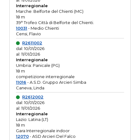
al: 11/01/2026
Interregionale
Marche: Belforte del Chienti (MC)
18 m
39° Trofeo Città di Belforte del Chienti.
10031
- Medio Chienti
Censi, Flavio
R2611002
dal: 10/01/2026
al: 11/01/2026
Interregionale
Umbria: Panicale (PG)
18 m
competizione interregionale
11016
- A.S.D. Gruppo Arcieri Simba
Caneva, Linda
R2612002
dal: 10/01/2026
al: 11/01/2026
Interregionale
Lazio: Latina (LT)
18 m
Gara Interregionale indoor
12070
- ASD Arcieri Del Falco