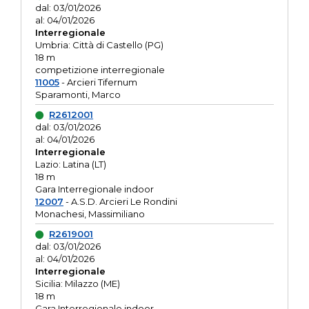
dal: 03/01/2026
al: 04/01/2026
Interregionale
Umbria: Città di Castello (PG)
18 m
competizione interregionale
11005
- Arcieri Tifernum
Sparamonti, Marco
R2612001
dal: 03/01/2026
al: 04/01/2026
Interregionale
Lazio: Latina (LT)
18 m
Gara Interregionale indoor
12007
- A.S.D. Arcieri Le Rondini
Monachesi, Massimiliano
R2619001
dal: 03/01/2026
al: 04/01/2026
Interregionale
Sicilia: Milazzo (ME)
18 m
Gara Interregionale indoor