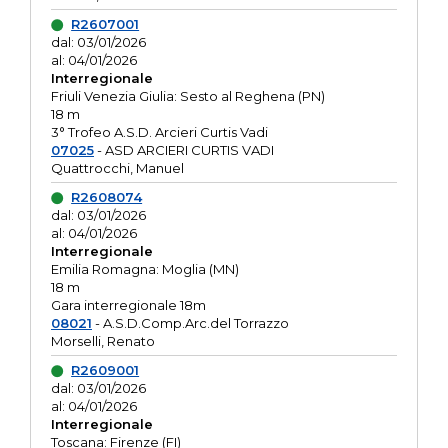
R2607001
dal: 03/01/2026
al: 04/01/2026
Interregionale
Friuli Venezia Giulia: Sesto al Reghena (PN)
18 m
3° Trofeo A.S.D. Arcieri Curtis Vadi
07025
- ASD ARCIERI CURTIS VADI
Quattrocchi, Manuel
R2608074
dal: 03/01/2026
al: 04/01/2026
Interregionale
Emilia Romagna: Moglia (MN)
18 m
Gara interregionale 18m
08021
- A.S.D.Comp.Arc.del Torrazzo
Morselli, Renato
R2609001
dal: 03/01/2026
al: 04/01/2026
Interregionale
Toscana: Firenze (FI)