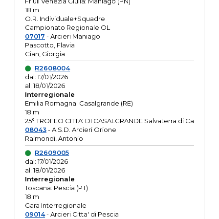
Friuli Venezia Giulia: Maniago (PN)
18 m
O.R. Individuale+Squadre
Campionato Regionale OL
07017
- Arcieri Maniago
Pascotto, Flavia
Cian, Giorgia
R2608004
dal: 17/01/2026
al: 18/01/2026
Interregionale
Emilia Romagna: Casalgrande (RE)
18 m
25° TROFEO CITTA' DI CASALGRANDE Salvaterra di Ca
08043
- A.S.D. Arcieri Orione
Raimondi, Antonio
R2609005
dal: 17/01/2026
al: 18/01/2026
Interregionale
Toscana: Pescia (PT)
18 m
Gara Interregionale
09014
- Arcieri Citta' di Pescia