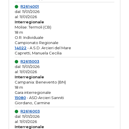
R2614001
dal: 11/01/2026
al: 11/01/2026
Interregionale
Molise: Termoli (CB)
18 m
O.R. Individuale
Campionato Regionale
14022
- A.S.D. Arcieri del Mare
Capretti, Manuela Cecilia
R2615003
dal: 11/01/2026
al: 11/01/2026
Interregionale
Campania: Benevento (BN)
18 m
Gara interregionale
15080
- ASD Arcieri Sanniti
Giordano, Carmine
R2616003
dal: 11/01/2026
al: 11/01/2026
Interregionale