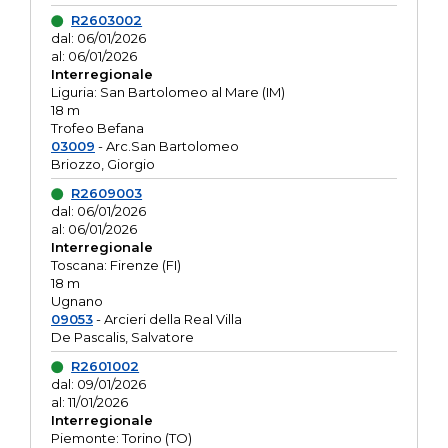
R2603002
dal: 06/01/2026
al: 06/01/2026
Interregionale
Liguria: San Bartolomeo al Mare (IM)
18 m
Trofeo Befana
03009
- Arc.San Bartolomeo
Briozzo, Giorgio
R2609003
dal: 06/01/2026
al: 06/01/2026
Interregionale
Toscana: Firenze (FI)
18 m
Ugnano
09053
- Arcieri della Real Villa
De Pascalis, Salvatore
R2601002
dal: 09/01/2026
al: 11/01/2026
Interregionale
Piemonte: Torino (TO)