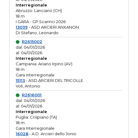
Interregionale
Abruzzo: Lanciano (CH)
18 m
I GARA - GP Scarinci 2026
13039
- ASD ARCIERI ANXANON
Di Stefano, Leonardo
R2615002
dal: 04/01/2026
al: 04/01/2026
Interregionale
Campania: Ariano Irpino (AV)
18 m
Gara interregionale
15113
- ASD ARCIERI DEL TRICOLLE
Voli, Antonio
R2616001
dal: 04/01/2026
al: 04/01/2026
Interregionale
Puglia: Crispiano (TA)
18 m
Gara Interregionale
16028
- A.D. Arcieri dello Jonio