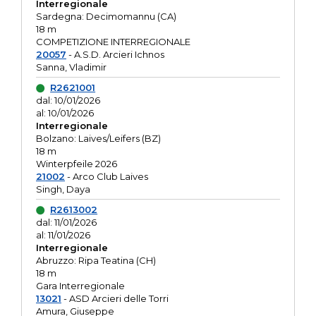
Interregionale
Sardegna: Decimomannu (CA)
18 m
COMPETIZIONE INTERREGIONALE
20057
- A.S.D. Arcieri Ichnos
Sanna, Vladimir
R2621001
dal: 10/01/2026
al: 10/01/2026
Interregionale
Bolzano: Laives/Leifers (BZ)
18 m
Winterpfeile 2026
21002
- Arco Club Laives
Singh, Daya
R2613002
dal: 11/01/2026
al: 11/01/2026
Interregionale
Abruzzo: Ripa Teatina (CH)
18 m
Gara Interregionale
13021
- ASD Arcieri delle Torri
Amura, Giuseppe