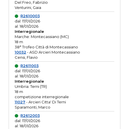
Del Freo, Fabrizio
Venturini, Gaia
R2610003
dal: 17/01/2026
al: 18/01/2026
Interregionale
Marche: Montecassiano (MC)
18 m
38° Trofeo Città di Montecassiano
10032
- ASD Arcieri Montecassiano
Censi, Flavio
R2611003
dal: 17/01/2026
al: 18/01/2026
Interregionale
Umbria: Terni (TR)
18 m
competizione interregionale
11027
- Arcieri Citta' Di Terni
Sparamonti, Marco
R2612003
dal: 17/01/2026
al: 18/01/2026