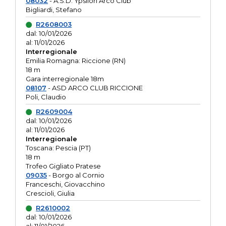
08032
- A.S.D. Ypsilon Arco Club
Bigliardi, Stefano
R2608003
dal: 10/01/2026
al: 11/01/2026
Interregionale
Emilia Romagna: Riccione (RN)
18 m
Gara interregionale 18m
08107
- ASD ARCO CLUB RICCIONE
Poli, Claudio
R2609004
dal: 10/01/2026
al: 11/01/2026
Interregionale
Toscana: Pescia (PT)
18 m
Trofeo Gigliato Pratese
09035
- Borgo al Cornio
Franceschi, Giovacchino
Crescioli, Giulia
R2610002
dal: 10/01/2026