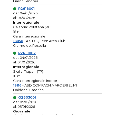
Fiaschi, Andrea
R2618001
dal: 04/01/2026
al: 04/01/2026
Interregionale
Calabria: Polistena (RC)
18 m
Gara Interregionale
18050
- A.S.D. Queen Arco Club
Giarmoleo, Rossella
R2619002
dal: 04/01/2026
al: 04/01/2026
Interregionale
Sicilia: Trapani (TP)
18 m
Gara Interregionale indoor
19116
- ASD COMPAGNIA ARCIERI ELIMI
Daidone, Caterina
G2603001
dal: 05/01/2026
al: 05/01/2026
Giovanile