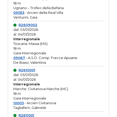
18 m
Ugnano – Trofeo della Befana
09053
- Arcieri della Real Villa
Venturini, Gaia
R2609002
dal: 03/01/2026
al: 04/01/2026
Interregionale
Toscana: Massa (MS)
18 m
Gara Interregionale
09067
- A.S.D. Comp. Frecce Apuane
De Biaso, Valentina
R2610001
dal: 03/01/2026
al: 04/01/2026
Interregionale
Marche: Civitanova Marche (MC)
18 m
Gara Interregionale
10003
- Arcieri Civitanova
Tagliaferri, Gabriele
R2611001