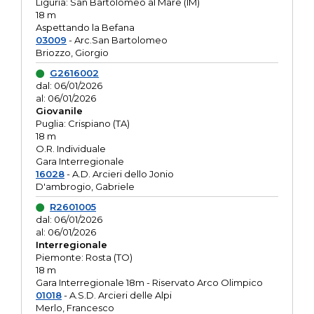
Liguria: San Bartolomeo al Mare (IM)
18 m
Aspettando la Befana
03009
- Arc.San Bartolomeo
Briozzo, Giorgio
G2616002
dal: 06/01/2026
al: 06/01/2026
Giovanile
Puglia: Crispiano (TA)
18 m
O.R. Individuale
Gara Interregionale
16028
- A.D. Arcieri dello Jonio
D'ambrogio, Gabriele
R2601005
dal: 06/01/2026
al: 06/01/2026
Interregionale
Piemonte: Rosta (TO)
18 m
Gara Interregionale 18m - Riservato Arco Olimpico
01018
- A.S.D. Arcieri delle Alpi
Merlo, Francesco