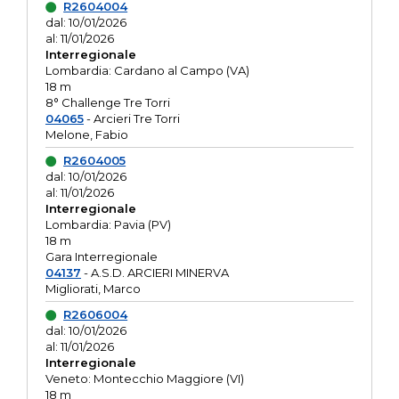
R2604004
dal: 10/01/2026
al: 11/01/2026
Interregionale
Lombardia: Cardano al Campo (VA)
18 m
8° Challenge Tre Torri
04065
- Arcieri Tre Torri
Melone, Fabio
R2604005
dal: 10/01/2026
al: 11/01/2026
Interregionale
Lombardia: Pavia (PV)
18 m
Gara Interregionale
04137
- A.S.D. ARCIERI MINERVA
Migliorati, Marco
R2606004
dal: 10/01/2026
al: 11/01/2026
Interregionale
Veneto: Montecchio Maggiore (VI)
18 m