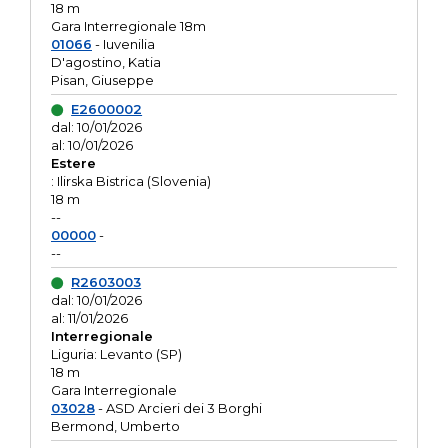
18 m
Gara Interregionale 18m
01066
- Iuvenilia
D'agostino, Katia
Pisan, Giuseppe
E2600002
dal: 10/01/2026
al: 10/01/2026
Estere
: Ilirska Bistrica (Slovenia)
18 m
--
00000
-
--
R2603003
dal: 10/01/2026
al: 11/01/2026
Interregionale
Liguria: Levanto (SP)
18 m
Gara Interregionale
03028
- ASD Arcieri dei 3 Borghi
Bermond, Umberto