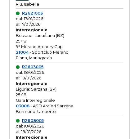
Riu, Isabella
R2621003
dal: 17/01/2026
al: 17/01/2026
Interregionale
Bolzano: Lana/Lana (BZ)
25+18
9° Merano Archery Cup
21004
- Sportclub Merano
Pinna, Mariagrazia
R2603005
dal: 18/01/2026
al: 18/01/2026
Interregionale
Liguria: Sarzana (SP)
25+18
Gara Interregionale
03008
- ASD Arcieri Sarzana
Bermond, Umberto
R2608005
dal: 18/01/2026
al: 18/01/2026
Interregionale