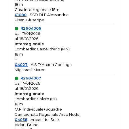
18 m
Gara Interregionale 18m
01080
- SSD DLF Alessandria
Pisan, Giuseppe
R2604006
dal: 17/01/2026
al: 18/01/2026
Interregionale
Lombardia: Castel d'Ario (MN)
18 m
--
04027
- A.S.D.Arcieri Gonzaga
Migliorati, Marco
R2604007
dal: 17/01/2026
al: 18/01/2026
Interregionale
Lombardia: Solaro (MI)
18 m
O.R. Individuale+Squadre
Campionato Regionale Arco Nudo
04038
- Arcieri del Sole
Vidari, Bruno