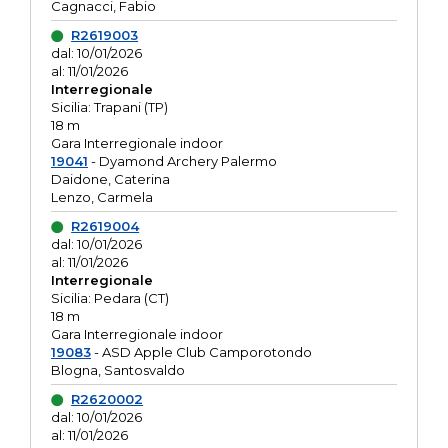
Cagnacci, Fabio
R2619003
dal: 10/01/2026
al: 11/01/2026
Interregionale
Sicilia: Trapani (TP)
18 m
Gara Interregionale indoor
19041
- Dyamond Archery Palermo
Daidone, Caterina
Lenzo, Carmela
R2619004
dal: 10/01/2026
al: 11/01/2026
Interregionale
Sicilia: Pedara (CT)
18 m
Gara Interregionale indoor
19083
- ASD Apple Club Camporotondo
Blogna, Santosvaldo
R2620002
dal: 10/01/2026
al: 11/01/2026