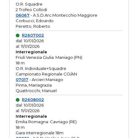
O.R. Squadre
2 Trofeo Collodi
06067
- A.S.D.Arc.Montecchio Maggiore
Corbucci, Edoardo
Peretto, Roberto
R2607002
dal: 10/01/2026
al: 11/01/2026
Interregionale
Friuli Venezia Giulia: Maniago (PN)
18 m
O.R. Individuale+Squadre
Campionato Regionale CO/AN
07017
- Arcieri Maniago
Pinna, Mariagrazia
Quattrocchi, Manuel
R2608002
dal: 10/01/2026
al: 11/01/2026
Interregionale
Emilia Romagna: Cavriago (RE)
18 m
Gara interregionale 18m