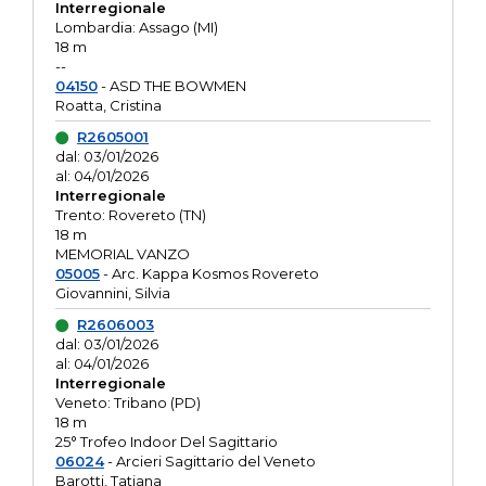
Interregionale
Lombardia: Assago (MI)
18 m
--
04150
- ASD THE BOWMEN
Roatta, Cristina
R2605001
dal: 03/01/2026
al: 04/01/2026
Interregionale
Trento: Rovereto (TN)
18 m
MEMORIAL VANZO
05005
- Arc. Kappa Kosmos Rovereto
Giovannini, Silvia
R2606003
dal: 03/01/2026
al: 04/01/2026
Interregionale
Veneto: Tribano (PD)
18 m
25° Trofeo Indoor Del Sagittario
06024
- Arcieri Sagittario del Veneto
Barotti, Tatiana