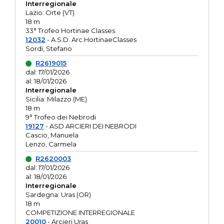
Interregionale
Lazio: Orte (VT)
18 m
33° Trofeo Hortinae Classes
12032
- A.S.D. Arc.HortinaeClasses
Sordi, Stefano
R2619015
dal: 17/01/2026
al: 18/01/2026
Interregionale
Sicilia: Milazzo (ME)
18 m
9° Trofeo dei Nebrodi
19127
- ASD ARCIERI DEI NEBRODI
Cascio, Manuela
Lenzo, Carmela
R2620003
dal: 17/01/2026
al: 18/01/2026
Interregionale
Sardegna: Uras (OR)
18 m
COMPETIZIONE INTERREGIONALE
20010
- Arcieri Uras