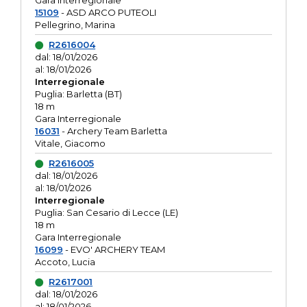
Gara interregionale
15109
- ASD ARCO PUTEOLI
Pellegrino, Marina
R2616004
dal: 18/01/2026
al: 18/01/2026
Interregionale
Puglia: Barletta (BT)
18 m
Gara Interregionale
16031
- Archery Team Barletta
Vitale, Giacomo
R2616005
dal: 18/01/2026
al: 18/01/2026
Interregionale
Puglia: San Cesario di Lecce (LE)
18 m
Gara Interregionale
16099
- EVO' ARCHERY TEAM
Accoto, Lucia
R2617001
dal: 18/01/2026
al: 18/01/2026