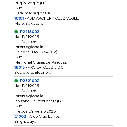
Puglia: Veglie (LE)
18 m
Gara Interregionale
16101
- ASD ARCHERY CLUB VEGLIE
Mele, Salvatore
R2618002
dal: 11/01/2026
al: 11/01/2026
Interregionale
Calabria: TAVERNA (CZ)
18 m
Memorial Giuseppe Pascuzzi
18013
- ARCIERI CLUB LIDO
Socievole, Eleonora
R2621002
dal: 11/01/2026
al: 11/01/2026
Interregionale
Bolzano: Laives/Leifers (BZ)
18 m
Frecce d’inverno 2026
21002
- Arco Club Laives
Singh, Daya