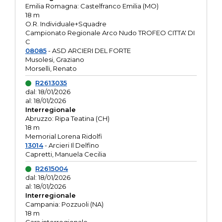
Emilia Romagna: Castelfranco Emilia (MO)
18 m
O.R. Individuale+Squadre
Campionato Regionale Arco Nudo TROFEO CITTA' DI
C
08085
- ASD ARCIERI DEL FORTE
Musolesi, Graziano
Morselli, Renato
R2613035
dal: 18/01/2026
al: 18/01/2026
Interregionale
Abruzzo: Ripa Teatina (CH)
18 m
Memorial Lorena Ridolfi
13014
- Arcieri Il Delfino
Capretti, Manuela Cecilia
R2615004
dal: 18/01/2026
al: 18/01/2026
Interregionale
Campania: Pozzuoli (NA)
18 m