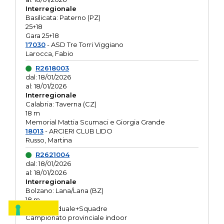
Interregionale
Basilicata: Paterno (PZ)
25+18
Gara 25+18
17030
- ASD Tre Torri Viggiano
Larocca, Fabio
R2618003
dal: 18/01/2026
al: 18/01/2026
Interregionale
Calabria: Taverna (CZ)
18 m
Memorial Mattia Scumaci e Giorgia Grande
18013
- ARCIERI CLUB LIDO
Russo, Martina
R2621004
dal: 18/01/2026
al: 18/01/2026
Interregionale
Bolzano: Lana/Lana (BZ)
18 m
O.R. Individuale+Squadre
Campionato provinciale indoor