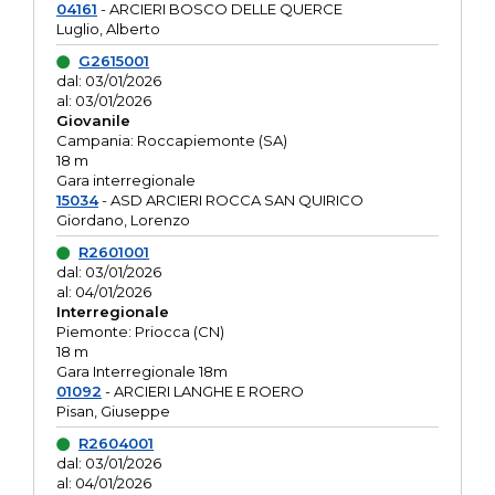
04161
- ARCIERI BOSCO DELLE QUERCE
Luglio, Alberto
G2615001
dal: 03/01/2026
al: 03/01/2026
Giovanile
Campania: Roccapiemonte (SA)
18 m
Gara interregionale
15034
- ASD ARCIERI ROCCA SAN QUIRICO
Giordano, Lorenzo
R2601001
dal: 03/01/2026
al: 04/01/2026
Interregionale
Piemonte: Priocca (CN)
18 m
Gara Interregionale 18m
01092
- ARCIERI LANGHE E ROERO
Pisan, Giuseppe
R2604001
dal: 03/01/2026
al: 04/01/2026