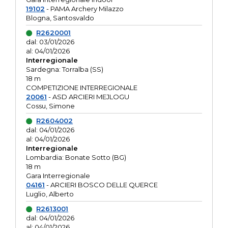
19102
- PAMA Archery Milazzo
Blogna, Santosvaldo
R2620001
dal: 03/01/2026
al: 04/01/2026
Interregionale
Sardegna: Torralba (SS)
18 m
COMPETIZIONE INTERREGIONALE
20061
- ASD ARCIERI MEJLOGU
Cossu, Simone
R2604002
dal: 04/01/2026
al: 04/01/2026
Interregionale
Lombardia: Bonate Sotto (BG)
18 m
Gara Interregionale
04161
- ARCIERI BOSCO DELLE QUERCE
Luglio, Alberto
R2613001
dal: 04/01/2026
al: 04/01/2026