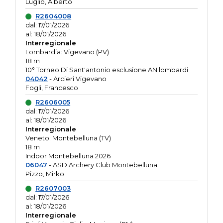
Luglio, Alberto
R2604008
dal: 17/01/2026
al: 18/01/2026
Interregionale
Lombardia: Vigevano (PV)
18 m
10° Torneo Di Sant'antonio esclusione AN lombardi
04042
- Arcieri Vigevano
Fogli, Francesco
R2606005
dal: 17/01/2026
al: 18/01/2026
Interregionale
Veneto: Montebelluna (TV)
18 m
Indoor Montebelluna 2026
06047
- ASD Archery Club Montebelluna
Pizzo, Mirko
R2607003
dal: 17/01/2026
al: 18/01/2026
Interregionale