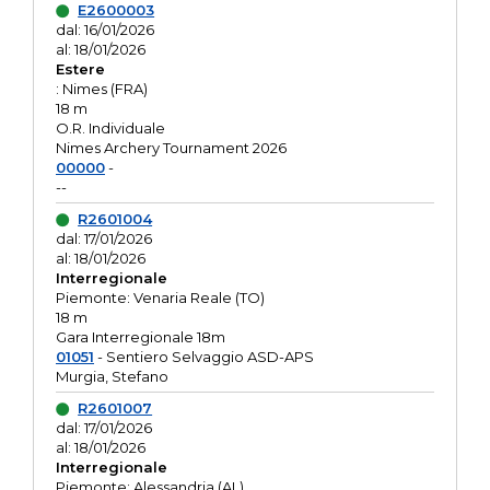
E2600003
dal: 16/01/2026
al: 18/01/2026
Estere
: Nimes (FRA)
18 m
O.R. Individuale
Nimes Archery Tournament 2026
00000
-
--
R2601004
dal: 17/01/2026
al: 18/01/2026
Interregionale
Piemonte: Venaria Reale (TO)
18 m
Gara Interregionale 18m
01051
- Sentiero Selvaggio ASD-APS
Murgia, Stefano
R2601007
dal: 17/01/2026
al: 18/01/2026
Interregionale
Piemonte: Alessandria (AL)