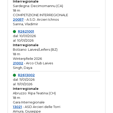
Interregionale
Sardegna: Decimomannu (CA)
18 m
COMPETIZIONE INTERREGIONALE
20057
- A.S.D. Arcieri Ichnos
Sanna, Vladimir
R2621001
dal: 10/01/2026
al: 10/01/2026
Interregionale
Bolzano: Laives/Leifers (BZ)
18 m
Winterpfeile 2026
21002
- Arco Club Laives
Singh, Daya
R2613002
dal: 11/01/2026
al: 11/01/2026
Interregionale
Abruzzo: Ripa Teatina (CH)
18 m
Gara Interregionale
13021
- ASD Arcieri delle Torri
Amura, Giuseppe