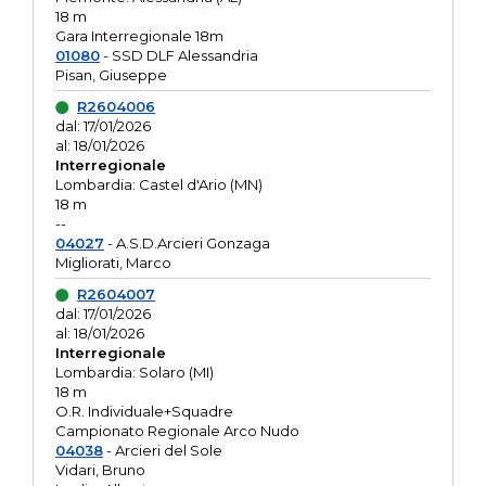
18 m
Gara Interregionale 18m
01080
- SSD DLF Alessandria
Pisan, Giuseppe
R2604006
dal: 17/01/2026
al: 18/01/2026
Interregionale
Lombardia: Castel d'Ario (MN)
18 m
--
04027
- A.S.D.Arcieri Gonzaga
Migliorati, Marco
R2604007
dal: 17/01/2026
al: 18/01/2026
Interregionale
Lombardia: Solaro (MI)
18 m
O.R. Individuale+Squadre
Campionato Regionale Arco Nudo
04038
- Arcieri del Sole
Vidari, Bruno