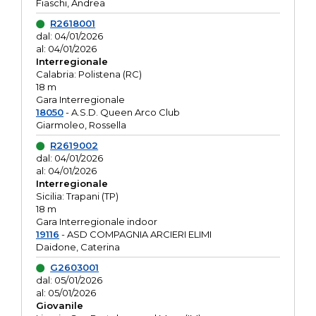
Fiaschi, Andrea
R2618001
dal: 04/01/2026
al: 04/01/2026
Interregionale
Calabria: Polistena (RC)
18 m
Gara Interregionale
18050
- A.S.D. Queen Arco Club
Giarmoleo, Rossella
R2619002
dal: 04/01/2026
al: 04/01/2026
Interregionale
Sicilia: Trapani (TP)
18 m
Gara Interregionale indoor
19116
- ASD COMPAGNIA ARCIERI ELIMI
Daidone, Caterina
G2603001
dal: 05/01/2026
al: 05/01/2026
Giovanile