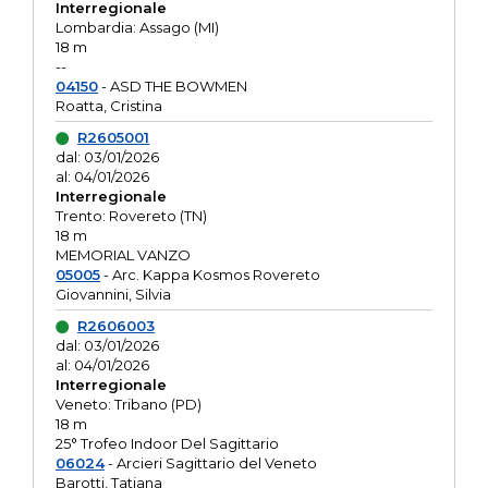
Interregionale
Lombardia: Assago (MI)
18 m
--
04150
- ASD THE BOWMEN
Roatta, Cristina
R2605001
dal: 03/01/2026
al: 04/01/2026
Interregionale
Trento: Rovereto (TN)
18 m
MEMORIAL VANZO
05005
- Arc. Kappa Kosmos Rovereto
Giovannini, Silvia
R2606003
dal: 03/01/2026
al: 04/01/2026
Interregionale
Veneto: Tribano (PD)
18 m
25° Trofeo Indoor Del Sagittario
06024
- Arcieri Sagittario del Veneto
Barotti, Tatiana