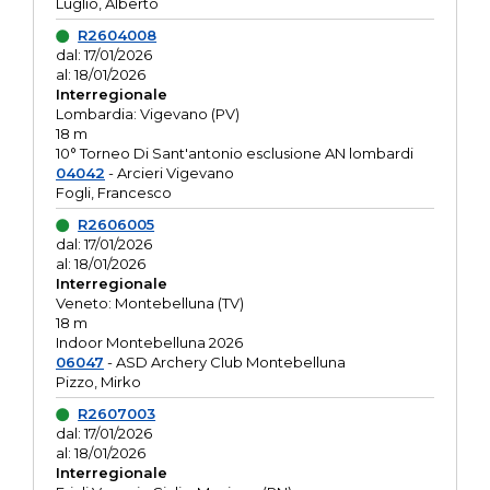
Luglio, Alberto
R2604008
dal: 17/01/2026
al: 18/01/2026
Interregionale
Lombardia: Vigevano (PV)
18 m
10° Torneo Di Sant'antonio esclusione AN lombardi
04042
- Arcieri Vigevano
Fogli, Francesco
R2606005
dal: 17/01/2026
al: 18/01/2026
Interregionale
Veneto: Montebelluna (TV)
18 m
Indoor Montebelluna 2026
06047
- ASD Archery Club Montebelluna
Pizzo, Mirko
R2607003
dal: 17/01/2026
al: 18/01/2026
Interregionale