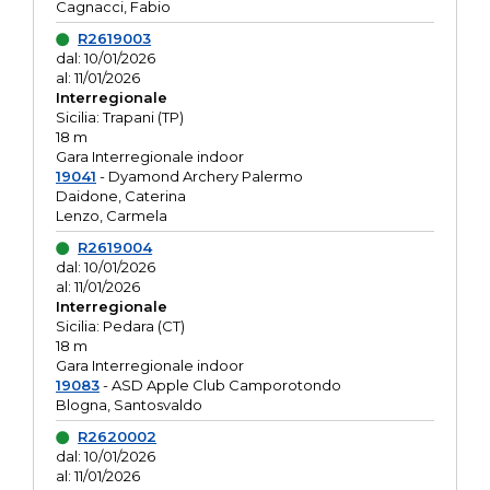
Cagnacci, Fabio
R2619003
dal: 10/01/2026
al: 11/01/2026
Interregionale
Sicilia: Trapani (TP)
18 m
Gara Interregionale indoor
19041
- Dyamond Archery Palermo
Daidone, Caterina
Lenzo, Carmela
R2619004
dal: 10/01/2026
al: 11/01/2026
Interregionale
Sicilia: Pedara (CT)
18 m
Gara Interregionale indoor
19083
- ASD Apple Club Camporotondo
Blogna, Santosvaldo
R2620002
dal: 10/01/2026
al: 11/01/2026