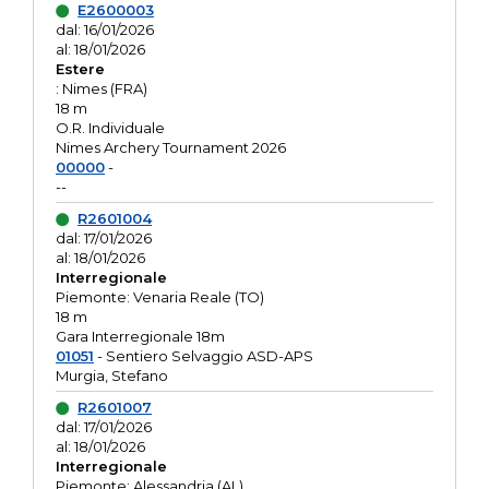
E2600003
dal: 16/01/2026
al: 18/01/2026
Estere
: Nimes (FRA)
18 m
O.R. Individuale
Nimes Archery Tournament 2026
00000
-
--
R2601004
dal: 17/01/2026
al: 18/01/2026
Interregionale
Piemonte: Venaria Reale (TO)
18 m
Gara Interregionale 18m
01051
- Sentiero Selvaggio ASD-APS
Murgia, Stefano
R2601007
dal: 17/01/2026
al: 18/01/2026
Interregionale
Piemonte: Alessandria (AL)