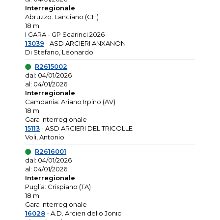
Interregionale
Abruzzo: Lanciano (CH)
18 m
I GARA - GP Scarinci 2026
13039
- ASD ARCIERI ANXANON
Di Stefano, Leonardo
R2615002
dal: 04/01/2026
al: 04/01/2026
Interregionale
Campania: Ariano Irpino (AV)
18 m
Gara interregionale
15113
- ASD ARCIERI DEL TRICOLLE
Voli, Antonio
R2616001
dal: 04/01/2026
al: 04/01/2026
Interregionale
Puglia: Crispiano (TA)
18 m
Gara Interregionale
16028
- A.D. Arcieri dello Jonio