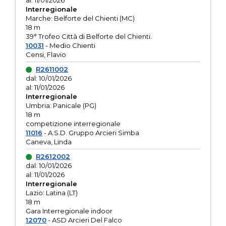
al: 11/01/2026
Interregionale
Marche: Belforte del Chienti (MC)
18 m
39° Trofeo Città di Belforte del Chienti.
10031
- Medio Chienti
Censi, Flavio
R2611002
dal: 10/01/2026
al: 11/01/2026
Interregionale
Umbria: Panicale (PG)
18 m
competizione interregionale
11016
- A.S.D. Gruppo Arcieri Simba
Caneva, Linda
R2612002
dal: 10/01/2026
al: 11/01/2026
Interregionale
Lazio: Latina (LT)
18 m
Gara Interregionale indoor
12070
- ASD Arcieri Del Falco