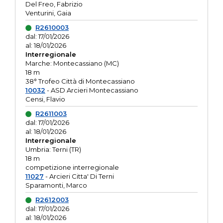
Del Freo, Fabrizio
Venturini, Gaia
R2610003
dal: 17/01/2026
al: 18/01/2026
Interregionale
Marche: Montecassiano (MC)
18 m
38° Trofeo Città di Montecassiano
10032
- ASD Arcieri Montecassiano
Censi, Flavio
R2611003
dal: 17/01/2026
al: 18/01/2026
Interregionale
Umbria: Terni (TR)
18 m
competizione interregionale
11027
- Arcieri Citta' Di Terni
Sparamonti, Marco
R2612003
dal: 17/01/2026
al: 18/01/2026