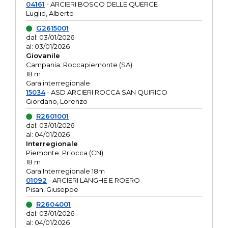
04161
- ARCIERI BOSCO DELLE QUERCE
Luglio, Alberto
G2615001
dal: 03/01/2026
al: 03/01/2026
Giovanile
Campania: Roccapiemonte (SA)
18 m
Gara interregionale
15034
- ASD ARCIERI ROCCA SAN QUIRICO
Giordano, Lorenzo
R2601001
dal: 03/01/2026
al: 04/01/2026
Interregionale
Piemonte: Priocca (CN)
18 m
Gara Interregionale 18m
01092
- ARCIERI LANGHE E ROERO
Pisan, Giuseppe
R2604001
dal: 03/01/2026
al: 04/01/2026