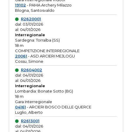
19102
- PAMA Archery Milazzo
Blogna, Santosvaldo
R2620001
dal: 03/01/2026
al: 04/01/2026
Interregionale
Sardegna: Torralba (SS)
18 m
COMPETIZIONE INTERREGIONALE
20061
- ASD ARCIERI MEJLOGU
Cossu, Simone
R2604002
dal: 04/01/2026
al: 04/01/2026
Interregionale
Lombardia: Bonate Sotto (BG)
18 m
Gara Interregionale
04161
- ARCIERI BOSCO DELLE QUERCE
Luglio, Alberto
R2613001
dal: 04/01/2026
al: 04/01/2026