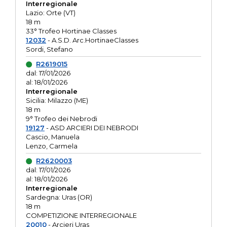
Interregionale
Lazio: Orte (VT)
18 m
33° Trofeo Hortinae Classes
12032
- A.S.D. Arc.HortinaeClasses
Sordi, Stefano
R2619015
dal: 17/01/2026
al: 18/01/2026
Interregionale
Sicilia: Milazzo (ME)
18 m
9° Trofeo dei Nebrodi
19127
- ASD ARCIERI DEI NEBRODI
Cascio, Manuela
Lenzo, Carmela
R2620003
dal: 17/01/2026
al: 18/01/2026
Interregionale
Sardegna: Uras (OR)
18 m
COMPETIZIONE INTERREGIONALE
20010
- Arcieri Uras