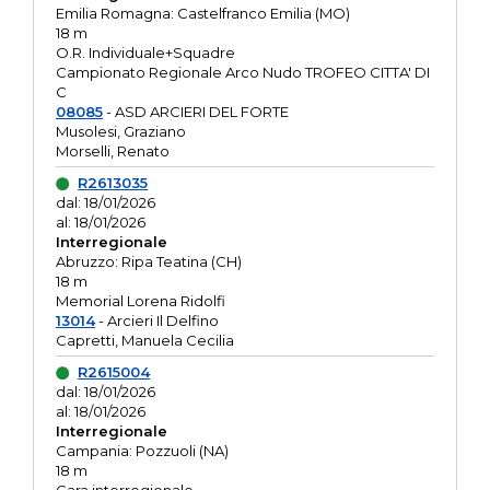
Emilia Romagna: Castelfranco Emilia (MO)
18 m
O.R. Individuale+Squadre
Campionato Regionale Arco Nudo TROFEO CITTA' DI
C
08085
- ASD ARCIERI DEL FORTE
Musolesi, Graziano
Morselli, Renato
R2613035
dal: 18/01/2026
al: 18/01/2026
Interregionale
Abruzzo: Ripa Teatina (CH)
18 m
Memorial Lorena Ridolfi
13014
- Arcieri Il Delfino
Capretti, Manuela Cecilia
R2615004
dal: 18/01/2026
al: 18/01/2026
Interregionale
Campania: Pozzuoli (NA)
18 m