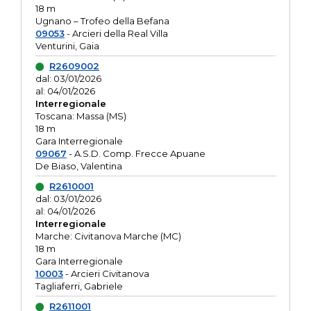
18 m
Ugnano – Trofeo della Befana
09053
- Arcieri della Real Villa
Venturini, Gaia
R2609002
dal: 03/01/2026
al: 04/01/2026
Interregionale
Toscana: Massa (MS)
18 m
Gara Interregionale
09067
- A.S.D. Comp. Frecce Apuane
De Biaso, Valentina
R2610001
dal: 03/01/2026
al: 04/01/2026
Interregionale
Marche: Civitanova Marche (MC)
18 m
Gara Interregionale
10003
- Arcieri Civitanova
Tagliaferri, Gabriele
R2611001