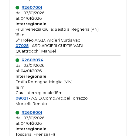
R2607001
dal: 03/01/2026
al: 04/01/2026
Interregionale
Friuli Venezia Giulia: Sesto al Reghena (PN)
18 m
3° Trofeo A.S.D. Arcieri Curtis Vadi
07025
- ASD ARCIERI CURTIS VADI
Quattrocchi, Manuel
R2608074
dal: 03/01/2026
al: 04/01/2026
Interregionale
Emilia Romagna: Moglia (MN)
18 m
Gara interregionale 18m
08021
- A.S.D.Comp.Arc.del Torrazzo
Morselli, Renato
R2609001
dal: 03/01/2026
al: 04/01/2026
Interregionale
Toscana: Firenze (FI)