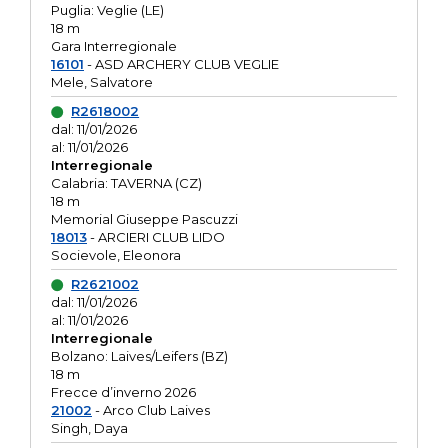
Puglia: Veglie (LE)
18 m
Gara Interregionale
16101
- ASD ARCHERY CLUB VEGLIE
Mele, Salvatore
R2618002
dal: 11/01/2026
al: 11/01/2026
Interregionale
Calabria: TAVERNA (CZ)
18 m
Memorial Giuseppe Pascuzzi
18013
- ARCIERI CLUB LIDO
Socievole, Eleonora
R2621002
dal: 11/01/2026
al: 11/01/2026
Interregionale
Bolzano: Laives/Leifers (BZ)
18 m
Frecce d’inverno 2026
21002
- Arco Club Laives
Singh, Daya