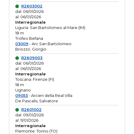
R2603002
dal: 06/01/2026
al: 06/01/2026
Interregionale
Liguria: San Bartolomeo al Mare (IM)
18 m
Trofeo Befana
03009
- Arc.San Bartolomeo
Briozzo, Giorgio
R2609003
dal: 06/01/2026
al: 06/01/2026
Interregionale
Toscana: Firenze (FI)
18 m
Ugnano
09053
- Arcieri della Real Villa
De Pascalis, Salvatore
R2601002
dal: 09/01/2026
al: 11/01/2026
Interregionale
Piemonte: Torino (TO)