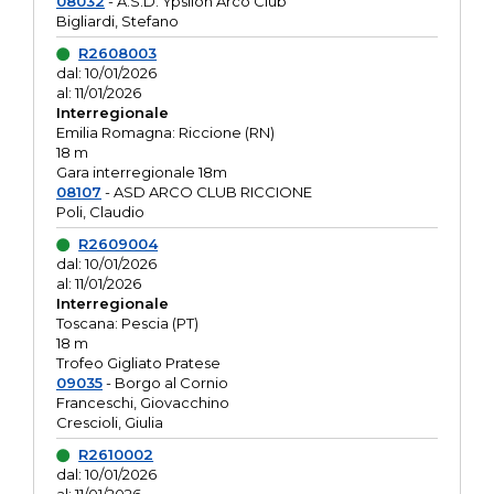
08032
- A.S.D. Ypsilon Arco Club
Bigliardi, Stefano
R2608003
dal: 10/01/2026
al: 11/01/2026
Interregionale
Emilia Romagna: Riccione (RN)
18 m
Gara interregionale 18m
08107
- ASD ARCO CLUB RICCIONE
Poli, Claudio
R2609004
dal: 10/01/2026
al: 11/01/2026
Interregionale
Toscana: Pescia (PT)
18 m
Trofeo Gigliato Pratese
09035
- Borgo al Cornio
Franceschi, Giovacchino
Crescioli, Giulia
R2610002
dal: 10/01/2026