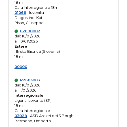
18 m
Gara Interregionale 18m
01066
- Iuvenilia
D'agostino, Katia
Pisan, Giuseppe
E2600002
dal: 10/01/2026
al: 10/01/2026
Estere
: Ilirska Bistrica (Slovenia)
18 m
--
00000
-
--
R2603003
dal: 10/01/2026
al: 11/01/2026
Interregionale
Liguria: Levanto (SP)
18 m
Gara Interregionale
03028
- ASD Arcieri dei 3 Borghi
Bermond, Umberto