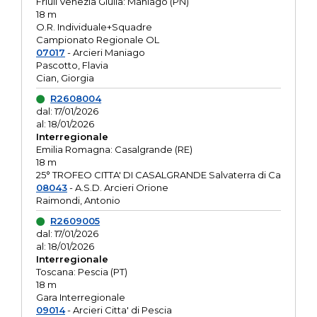
Friuli Venezia Giulia: Maniago (PN)
18 m
O.R. Individuale+Squadre
Campionato Regionale OL
07017
- Arcieri Maniago
Pascotto, Flavia
Cian, Giorgia
R2608004
dal: 17/01/2026
al: 18/01/2026
Interregionale
Emilia Romagna: Casalgrande (RE)
18 m
25° TROFEO CITTA' DI CASALGRANDE Salvaterra di Ca
08043
- A.S.D. Arcieri Orione
Raimondi, Antonio
R2609005
dal: 17/01/2026
al: 18/01/2026
Interregionale
Toscana: Pescia (PT)
18 m
Gara Interregionale
09014
- Arcieri Citta' di Pescia