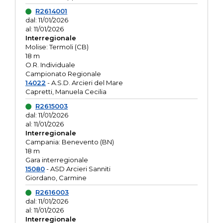
R2614001
dal: 11/01/2026
al: 11/01/2026
Interregionale
Molise: Termoli (CB)
18 m
O.R. Individuale
Campionato Regionale
14022
- A.S.D. Arcieri del Mare
Capretti, Manuela Cecilia
R2615003
dal: 11/01/2026
al: 11/01/2026
Interregionale
Campania: Benevento (BN)
18 m
Gara interregionale
15080
- ASD Arcieri Sanniti
Giordano, Carmine
R2616003
dal: 11/01/2026
al: 11/01/2026
Interregionale