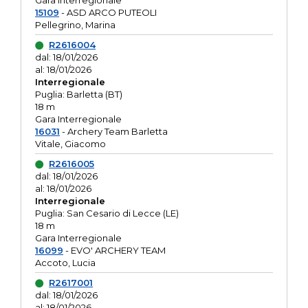
Gara interregionale
15109
- ASD ARCO PUTEOLI
Pellegrino, Marina
R2616004
dal: 18/01/2026
al: 18/01/2026
Interregionale
Puglia: Barletta (BT)
18 m
Gara Interregionale
16031
- Archery Team Barletta
Vitale, Giacomo
R2616005
dal: 18/01/2026
al: 18/01/2026
Interregionale
Puglia: San Cesario di Lecce (LE)
18 m
Gara Interregionale
16099
- EVO' ARCHERY TEAM
Accoto, Lucia
R2617001
dal: 18/01/2026
al: 18/01/2026