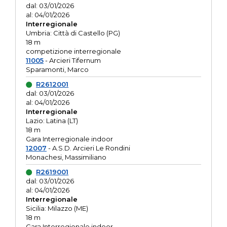
dal: 03/01/2026
al: 04/01/2026
Interregionale
Umbria: Città di Castello (PG)
18 m
competizione interregionale
11005
- Arcieri Tifernum
Sparamonti, Marco
R2612001
dal: 03/01/2026
al: 04/01/2026
Interregionale
Lazio: Latina (LT)
18 m
Gara Interregionale indoor
12007
- A.S.D. Arcieri Le Rondini
Monachesi, Massimiliano
R2619001
dal: 03/01/2026
al: 04/01/2026
Interregionale
Sicilia: Milazzo (ME)
18 m
Gara Interregionale indoor