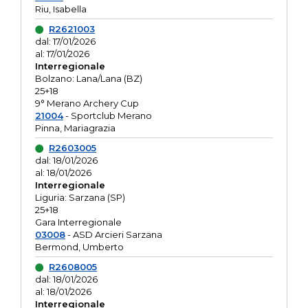
Riu, Isabella
R2621003
dal: 17/01/2026
al: 17/01/2026
Interregionale
Bolzano: Lana/Lana (BZ)
25+18
9° Merano Archery Cup
21004
- Sportclub Merano
Pinna, Mariagrazia
R2603005
dal: 18/01/2026
al: 18/01/2026
Interregionale
Liguria: Sarzana (SP)
25+18
Gara Interregionale
03008
- ASD Arcieri Sarzana
Bermond, Umberto
R2608005
dal: 18/01/2026
al: 18/01/2026
Interregionale