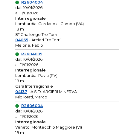
R2604004
dal: 10/01/2026
al: 11/01/2026
Interregionale
Lombardia: Cardano al Campo (VA)
18 m
8° Challenge Tre Torri
04065
- Arcieri Tre Torri
Melone, Fabio
R2604005
dal: 10/01/2026
al: 11/01/2026
Interregionale
Lombardia: Pavia (PV)
18 m
Gara Interregionale
04137
- A.S.D. ARCIERI MINERVA
Migliorati, Marco
R2606004
dal: 10/01/2026
al: 11/01/2026
Interregionale
Veneto: Montecchio Maggiore (VI)
18 m