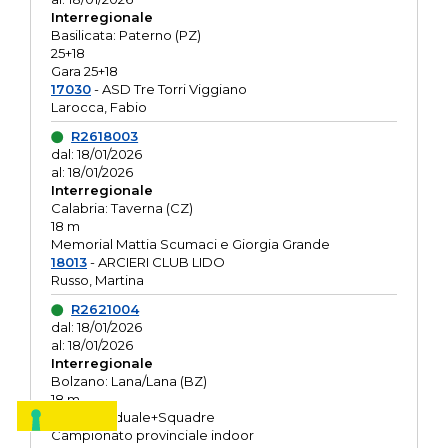
Interregionale
Basilicata: Paterno (PZ)
25+18
Gara 25+18
17030
- ASD Tre Torri Viggiano
Larocca, Fabio
R2618003
dal: 18/01/2026
al: 18/01/2026
Interregionale
Calabria: Taverna (CZ)
18 m
Memorial Mattia Scumaci e Giorgia Grande
18013
- ARCIERI CLUB LIDO
Russo, Martina
R2621004
dal: 18/01/2026
al: 18/01/2026
Interregionale
Bolzano: Lana/Lana (BZ)
18 m
O.R. Individuale+Squadre
Campionato provinciale indoor