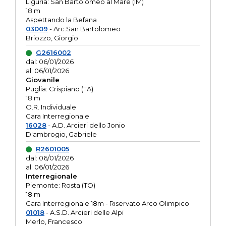
Liguria: San Bartolomeo al Mare (IM)
18 m
Aspettando la Befana
03009
- Arc.San Bartolomeo
Briozzo, Giorgio
G2616002
dal: 06/01/2026
al: 06/01/2026
Giovanile
Puglia: Crispiano (TA)
18 m
O.R. Individuale
Gara Interregionale
16028
- A.D. Arcieri dello Jonio
D'ambrogio, Gabriele
R2601005
dal: 06/01/2026
al: 06/01/2026
Interregionale
Piemonte: Rosta (TO)
18 m
Gara Interregionale 18m - Riservato Arco Olimpico
01018
- A.S.D. Arcieri delle Alpi
Merlo, Francesco