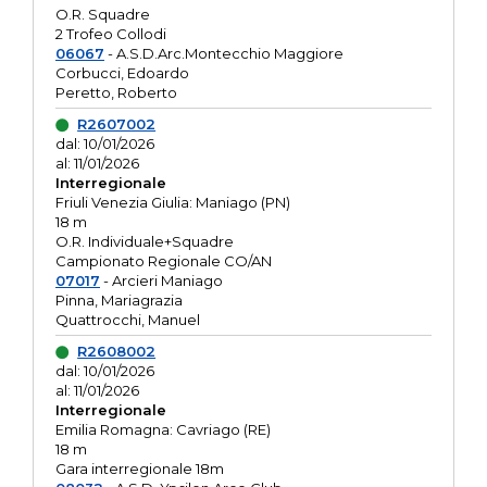
O.R. Squadre
2 Trofeo Collodi
06067
- A.S.D.Arc.Montecchio Maggiore
Corbucci, Edoardo
Peretto, Roberto
R2607002
dal: 10/01/2026
al: 11/01/2026
Interregionale
Friuli Venezia Giulia: Maniago (PN)
18 m
O.R. Individuale+Squadre
Campionato Regionale CO/AN
07017
- Arcieri Maniago
Pinna, Mariagrazia
Quattrocchi, Manuel
R2608002
dal: 10/01/2026
al: 11/01/2026
Interregionale
Emilia Romagna: Cavriago (RE)
18 m
Gara interregionale 18m