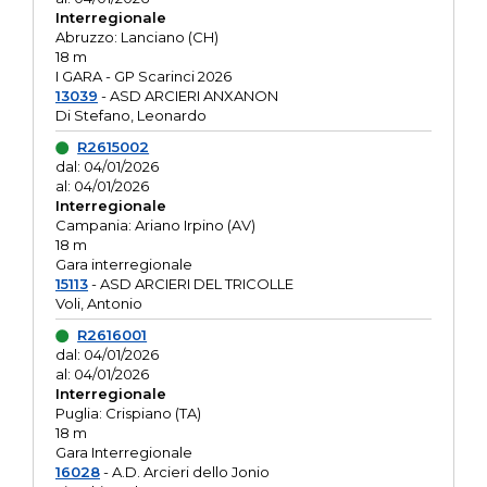
Interregionale
Abruzzo: Lanciano (CH)
18 m
I GARA - GP Scarinci 2026
13039
- ASD ARCIERI ANXANON
Di Stefano, Leonardo
R2615002
dal: 04/01/2026
al: 04/01/2026
Interregionale
Campania: Ariano Irpino (AV)
18 m
Gara interregionale
15113
- ASD ARCIERI DEL TRICOLLE
Voli, Antonio
R2616001
dal: 04/01/2026
al: 04/01/2026
Interregionale
Puglia: Crispiano (TA)
18 m
Gara Interregionale
16028
- A.D. Arcieri dello Jonio