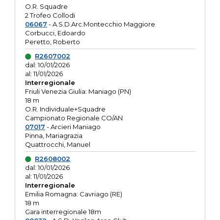
O.R. Squadre
2 Trofeo Collodi
06067
- A.S.D.Arc.Montecchio Maggiore
Corbucci, Edoardo
Peretto, Roberto
R2607002
dal: 10/01/2026
al: 11/01/2026
Interregionale
Friuli Venezia Giulia: Maniago (PN)
18 m
O.R. Individuale+Squadre
Campionato Regionale CO/AN
07017
- Arcieri Maniago
Pinna, Mariagrazia
Quattrocchi, Manuel
R2608002
dal: 10/01/2026
al: 11/01/2026
Interregionale
Emilia Romagna: Cavriago (RE)
18 m
Gara interregionale 18m