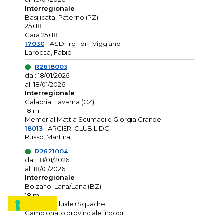
Interregionale
Basilicata: Paterno (PZ)
25+18
Gara 25+18
17030
- ASD Tre Torri Viggiano
Larocca, Fabio
R2618003
dal: 18/01/2026
al: 18/01/2026
Interregionale
Calabria: Taverna (CZ)
18 m
Memorial Mattia Scumaci e Giorgia Grande
18013
- ARCIERI CLUB LIDO
Russo, Martina
R2621004
dal: 18/01/2026
al: 18/01/2026
Interregionale
Bolzano: Lana/Lana (BZ)
18 m
O.R. Individuale+Squadre
Campionato provinciale indoor