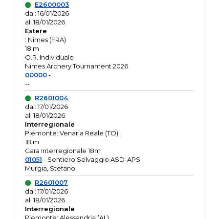
E2600003
dal: 16/01/2026
al: 18/01/2026
Estere
: Nimes (FRA)
18 m
O.R. Individuale
Nimes Archery Tournament 2026
00000
-
--
R2601004
dal: 17/01/2026
al: 18/01/2026
Interregionale
Piemonte: Venaria Reale (TO)
18 m
Gara Interregionale 18m
01051
- Sentiero Selvaggio ASD-APS
Murgia, Stefano
R2601007
dal: 17/01/2026
al: 18/01/2026
Interregionale
Piemonte: Alessandria (AL)