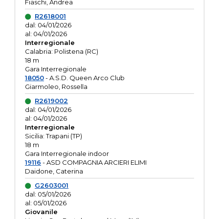
Fiaschi, Andrea
R2618001
dal: 04/01/2026
al: 04/01/2026
Interregionale
Calabria: Polistena (RC)
18 m
Gara Interregionale
18050
- A.S.D. Queen Arco Club
Giarmoleo, Rossella
R2619002
dal: 04/01/2026
al: 04/01/2026
Interregionale
Sicilia: Trapani (TP)
18 m
Gara Interregionale indoor
19116
- ASD COMPAGNIA ARCIERI ELIMI
Daidone, Caterina
G2603001
dal: 05/01/2026
al: 05/01/2026
Giovanile