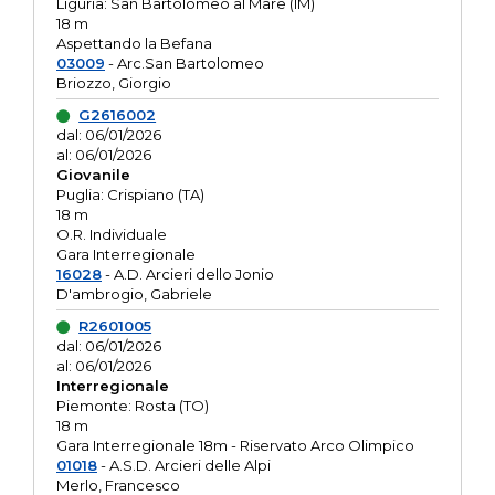
Liguria: San Bartolomeo al Mare (IM)
18 m
Aspettando la Befana
03009
- Arc.San Bartolomeo
Briozzo, Giorgio
G2616002
dal: 06/01/2026
al: 06/01/2026
Giovanile
Puglia: Crispiano (TA)
18 m
O.R. Individuale
Gara Interregionale
16028
- A.D. Arcieri dello Jonio
D'ambrogio, Gabriele
R2601005
dal: 06/01/2026
al: 06/01/2026
Interregionale
Piemonte: Rosta (TO)
18 m
Gara Interregionale 18m - Riservato Arco Olimpico
01018
- A.S.D. Arcieri delle Alpi
Merlo, Francesco