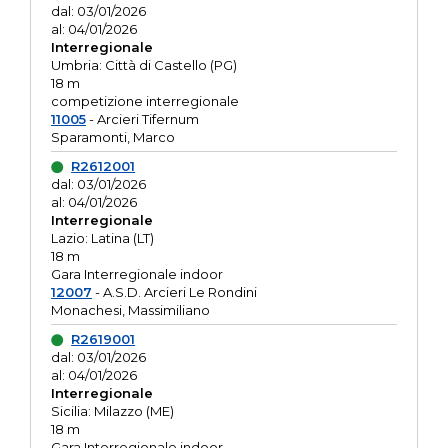
dal: 03/01/2026
al: 04/01/2026
Interregionale
Umbria: Città di Castello (PG)
18 m
competizione interregionale
11005
- Arcieri Tifernum
Sparamonti, Marco
R2612001
dal: 03/01/2026
al: 04/01/2026
Interregionale
Lazio: Latina (LT)
18 m
Gara Interregionale indoor
12007
- A.S.D. Arcieri Le Rondini
Monachesi, Massimiliano
R2619001
dal: 03/01/2026
al: 04/01/2026
Interregionale
Sicilia: Milazzo (ME)
18 m
Gara Interregionale indoor