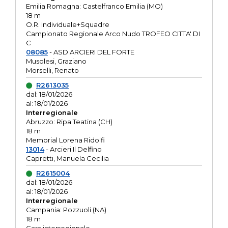
Emilia Romagna: Castelfranco Emilia (MO)
18 m
O.R. Individuale+Squadre
Campionato Regionale Arco Nudo TROFEO CITTA' DI
C
08085
- ASD ARCIERI DEL FORTE
Musolesi, Graziano
Morselli, Renato
R2613035
dal: 18/01/2026
al: 18/01/2026
Interregionale
Abruzzo: Ripa Teatina (CH)
18 m
Memorial Lorena Ridolfi
13014
- Arcieri Il Delfino
Capretti, Manuela Cecilia
R2615004
dal: 18/01/2026
al: 18/01/2026
Interregionale
Campania: Pozzuoli (NA)
18 m