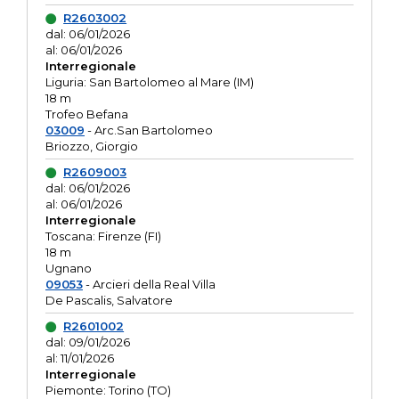
R2603002
dal: 06/01/2026
al: 06/01/2026
Interregionale
Liguria: San Bartolomeo al Mare (IM)
18 m
Trofeo Befana
03009
- Arc.San Bartolomeo
Briozzo, Giorgio
R2609003
dal: 06/01/2026
al: 06/01/2026
Interregionale
Toscana: Firenze (FI)
18 m
Ugnano
09053
- Arcieri della Real Villa
De Pascalis, Salvatore
R2601002
dal: 09/01/2026
al: 11/01/2026
Interregionale
Piemonte: Torino (TO)