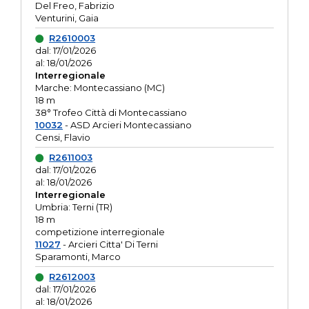
Del Freo, Fabrizio
Venturini, Gaia
R2610003
dal: 17/01/2026
al: 18/01/2026
Interregionale
Marche: Montecassiano (MC)
18 m
38° Trofeo Città di Montecassiano
10032
- ASD Arcieri Montecassiano
Censi, Flavio
R2611003
dal: 17/01/2026
al: 18/01/2026
Interregionale
Umbria: Terni (TR)
18 m
competizione interregionale
11027
- Arcieri Citta' Di Terni
Sparamonti, Marco
R2612003
dal: 17/01/2026
al: 18/01/2026