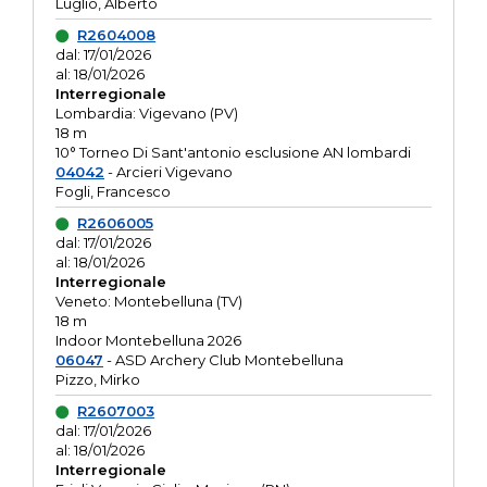
Luglio, Alberto
R2604008
dal: 17/01/2026
al: 18/01/2026
Interregionale
Lombardia: Vigevano (PV)
18 m
10° Torneo Di Sant'antonio esclusione AN lombardi
04042
- Arcieri Vigevano
Fogli, Francesco
R2606005
dal: 17/01/2026
al: 18/01/2026
Interregionale
Veneto: Montebelluna (TV)
18 m
Indoor Montebelluna 2026
06047
- ASD Archery Club Montebelluna
Pizzo, Mirko
R2607003
dal: 17/01/2026
al: 18/01/2026
Interregionale