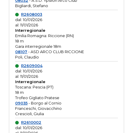
08032
- A.S.D. Ypsilon Arco Club
Bigliardi, Stefano
R2608003
dal: 10/01/2026
al: 11/01/2026
Interregionale
Emilia Romagna: Riccione (RN)
18 m
Gara interregionale 18m
08107
- ASD ARCO CLUB RICCIONE
Poli, Claudio
R2609004
dal: 10/01/2026
al: 11/01/2026
Interregionale
Toscana: Pescia (PT)
18 m
Trofeo Gigliato Pratese
09035
- Borgo al Cornio
Franceschi, Giovacchino
Crescioli, Giulia
R2610002
dal: 10/01/2026