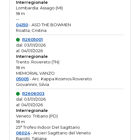
Interregionale
Lombardia: Assago (MI)
18 m
--
04150
- ASD THE BOWMEN
Roatta, Cristina
R2605001
dal: 03/01/2026
al: 04/01/2026
Interregionale
Trento: Rovereto (TN)
18 m
MEMORIAL VANZO
05005
- Arc. Kappa Kosmos Rovereto
Giovannini, Silvia
R2606003
dal: 03/01/2026
al: 04/01/2026
Interregionale
Veneto: Tribano (PD)
18 m
25° Trofeo Indoor Del Sagittario
06024
- Arcieri Sagittario del Veneto
Barotti, Tatiana