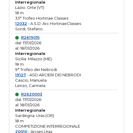
Interregionale
Lazio: Orte (VT)
18 m
33° Trofeo Hortinae Classes
12032
- A.S.D. Arc.HortinaeClasses
Sordi, Stefano
R2619015
dal: 17/01/2026
al: 18/01/2026
Interregionale
Sicilia: Milazzo (ME)
18 m
9° Trofeo dei Nebrodi
19127
- ASD ARCIERI DEI NEBRODI
Cascio, Manuela
Lenzo, Carmela
R2620003
dal: 17/01/2026
al: 18/01/2026
Interregionale
Sardegna: Uras (OR)
18 m
COMPETIZIONE INTERREGIONALE
20010
- Arcieri Uras