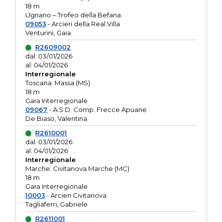
18 m
Ugnano – Trofeo della Befana
09053
- Arcieri della Real Villa
Venturini, Gaia
R2609002
dal: 03/01/2026
al: 04/01/2026
Interregionale
Toscana: Massa (MS)
18 m
Gara Interregionale
09067
- A.S.D. Comp. Frecce Apuane
De Biaso, Valentina
R2610001
dal: 03/01/2026
al: 04/01/2026
Interregionale
Marche: Civitanova Marche (MC)
18 m
Gara Interregionale
10003
- Arcieri Civitanova
Tagliaferri, Gabriele
R2611001