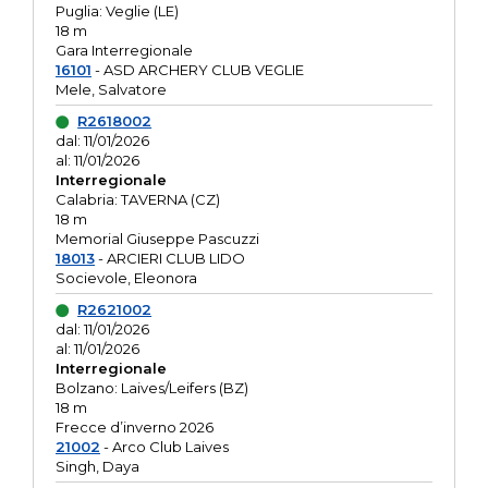
Puglia: Veglie (LE)
18 m
Gara Interregionale
16101
- ASD ARCHERY CLUB VEGLIE
Mele, Salvatore
R2618002
dal: 11/01/2026
al: 11/01/2026
Interregionale
Calabria: TAVERNA (CZ)
18 m
Memorial Giuseppe Pascuzzi
18013
- ARCIERI CLUB LIDO
Socievole, Eleonora
R2621002
dal: 11/01/2026
al: 11/01/2026
Interregionale
Bolzano: Laives/Leifers (BZ)
18 m
Frecce d’inverno 2026
21002
- Arco Club Laives
Singh, Daya