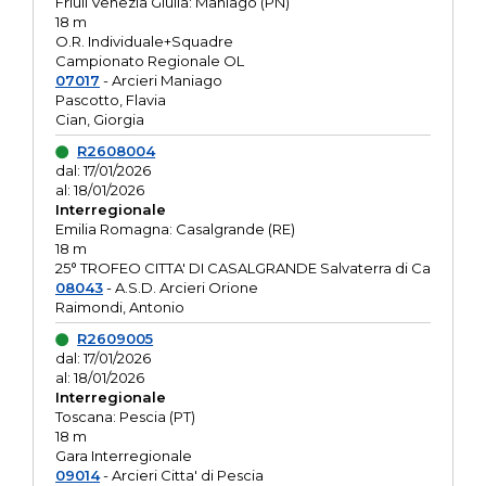
Friuli Venezia Giulia: Maniago (PN)
18 m
O.R. Individuale+Squadre
Campionato Regionale OL
07017
- Arcieri Maniago
Pascotto, Flavia
Cian, Giorgia
R2608004
dal: 17/01/2026
al: 18/01/2026
Interregionale
Emilia Romagna: Casalgrande (RE)
18 m
25° TROFEO CITTA' DI CASALGRANDE Salvaterra di Ca
08043
- A.S.D. Arcieri Orione
Raimondi, Antonio
R2609005
dal: 17/01/2026
al: 18/01/2026
Interregionale
Toscana: Pescia (PT)
18 m
Gara Interregionale
09014
- Arcieri Citta' di Pescia