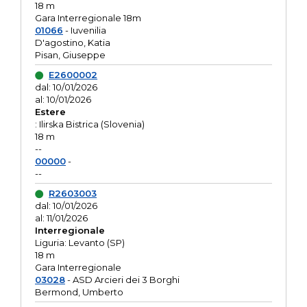
18 m
Gara Interregionale 18m
01066
- Iuvenilia
D'agostino, Katia
Pisan, Giuseppe
E2600002
dal: 10/01/2026
al: 10/01/2026
Estere
: Ilirska Bistrica (Slovenia)
18 m
--
00000
-
--
R2603003
dal: 10/01/2026
al: 11/01/2026
Interregionale
Liguria: Levanto (SP)
18 m
Gara Interregionale
03028
- ASD Arcieri dei 3 Borghi
Bermond, Umberto