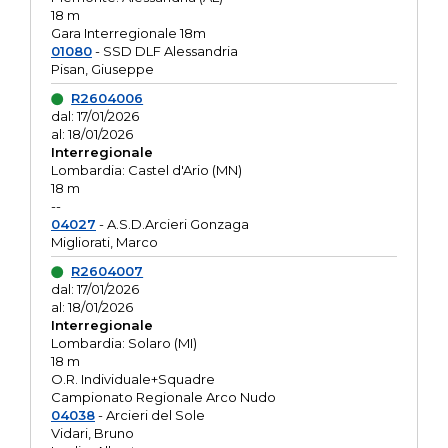
18 m
Gara Interregionale 18m
01080
- SSD DLF Alessandria
Pisan, Giuseppe
R2604006
dal: 17/01/2026
al: 18/01/2026
Interregionale
Lombardia: Castel d'Ario (MN)
18 m
--
04027
- A.S.D.Arcieri Gonzaga
Migliorati, Marco
R2604007
dal: 17/01/2026
al: 18/01/2026
Interregionale
Lombardia: Solaro (MI)
18 m
O.R. Individuale+Squadre
Campionato Regionale Arco Nudo
04038
- Arcieri del Sole
Vidari, Bruno