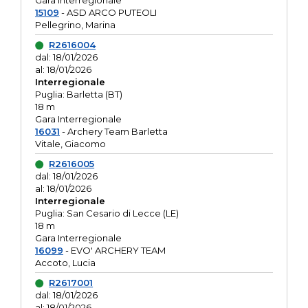
Gara interregionale
15109
- ASD ARCO PUTEOLI
Pellegrino, Marina
R2616004
dal: 18/01/2026
al: 18/01/2026
Interregionale
Puglia: Barletta (BT)
18 m
Gara Interregionale
16031
- Archery Team Barletta
Vitale, Giacomo
R2616005
dal: 18/01/2026
al: 18/01/2026
Interregionale
Puglia: San Cesario di Lecce (LE)
18 m
Gara Interregionale
16099
- EVO' ARCHERY TEAM
Accoto, Lucia
R2617001
dal: 18/01/2026
al: 18/01/2026