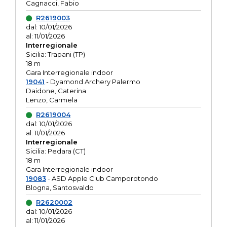
Cagnacci, Fabio
R2619003
dal: 10/01/2026
al: 11/01/2026
Interregionale
Sicilia: Trapani (TP)
18 m
Gara Interregionale indoor
19041
- Dyamond Archery Palermo
Daidone, Caterina
Lenzo, Carmela
R2619004
dal: 10/01/2026
al: 11/01/2026
Interregionale
Sicilia: Pedara (CT)
18 m
Gara Interregionale indoor
19083
- ASD Apple Club Camporotondo
Blogna, Santosvaldo
R2620002
dal: 10/01/2026
al: 11/01/2026