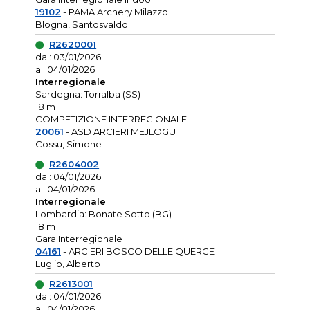
19102
- PAMA Archery Milazzo
Blogna, Santosvaldo
R2620001
dal: 03/01/2026
al: 04/01/2026
Interregionale
Sardegna: Torralba (SS)
18 m
COMPETIZIONE INTERREGIONALE
20061
- ASD ARCIERI MEJLOGU
Cossu, Simone
R2604002
dal: 04/01/2026
al: 04/01/2026
Interregionale
Lombardia: Bonate Sotto (BG)
18 m
Gara Interregionale
04161
- ARCIERI BOSCO DELLE QUERCE
Luglio, Alberto
R2613001
dal: 04/01/2026
al: 04/01/2026