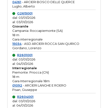
04161
- ARCIERI BOSCO DELLE QUERCE
Luglio, Alberto
G2615001
dal: 03/01/2026
al: 03/01/2026
Giovanile
Campania: Roccapiemonte (SA)
18 m
Gara interregionale
15034
- ASD ARCIERI ROCCA SAN QUIRICO
Giordano, Lorenzo
R2601001
dal: 03/01/2026
al: 04/01/2026
Interregionale
Piemonte: Priocca (CN)
18 m
Gara Interregionale 18m
01092
- ARCIERI LANGHE E ROERO
Pisan, Giuseppe
R2604001
dal: 03/01/2026
al: 04/01/2026