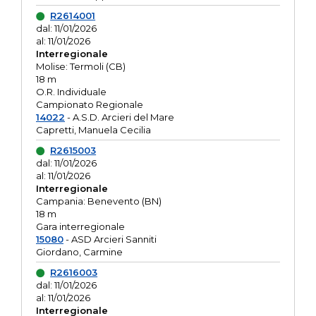
R2614001
dal: 11/01/2026
al: 11/01/2026
Interregionale
Molise: Termoli (CB)
18 m
O.R. Individuale
Campionato Regionale
14022
- A.S.D. Arcieri del Mare
Capretti, Manuela Cecilia
R2615003
dal: 11/01/2026
al: 11/01/2026
Interregionale
Campania: Benevento (BN)
18 m
Gara interregionale
15080
- ASD Arcieri Sanniti
Giordano, Carmine
R2616003
dal: 11/01/2026
al: 11/01/2026
Interregionale