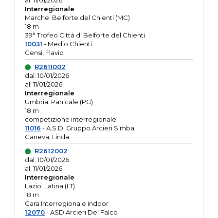
al: 11/01/2026
Interregionale
Marche: Belforte del Chienti (MC)
18 m
39° Trofeo Città di Belforte del Chienti.
10031
- Medio Chienti
Censi, Flavio
R2611002
dal: 10/01/2026
al: 11/01/2026
Interregionale
Umbria: Panicale (PG)
18 m
competizione interregionale
11016
- A.S.D. Gruppo Arcieri Simba
Caneva, Linda
R2612002
dal: 10/01/2026
al: 11/01/2026
Interregionale
Lazio: Latina (LT)
18 m
Gara Interregionale indoor
12070
- ASD Arcieri Del Falco