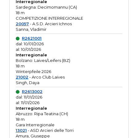
Interregionale
Sardegna: Decimomannu (CA)
18 m
COMPETIZIONE INTERREGIONALE
20057
- A.S.D. Arcieri Ichnos
Sanna, Vladimir
R2621001
dal: 10/01/2026
al: 10/01/2026
Interregionale
Bolzano: Laives/Leifers (BZ)
18 m
Winterpfeile 2026
21002
- Arco Club Laives
Singh, Daya
R2613002
dal: 11/01/2026
al: 11/01/2026
Interregionale
Abruzzo: Ripa Teatina (CH)
18 m
Gara Interregionale
13021
- ASD Arcieri delle Torri
Amura, Giuseppe