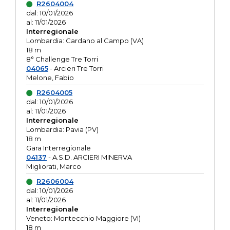
R2604004
dal: 10/01/2026
al: 11/01/2026
Interregionale
Lombardia: Cardano al Campo (VA)
18 m
8° Challenge Tre Torri
04065
- Arcieri Tre Torri
Melone, Fabio
R2604005
dal: 10/01/2026
al: 11/01/2026
Interregionale
Lombardia: Pavia (PV)
18 m
Gara Interregionale
04137
- A.S.D. ARCIERI MINERVA
Migliorati, Marco
R2606004
dal: 10/01/2026
al: 11/01/2026
Interregionale
Veneto: Montecchio Maggiore (VI)
18 m