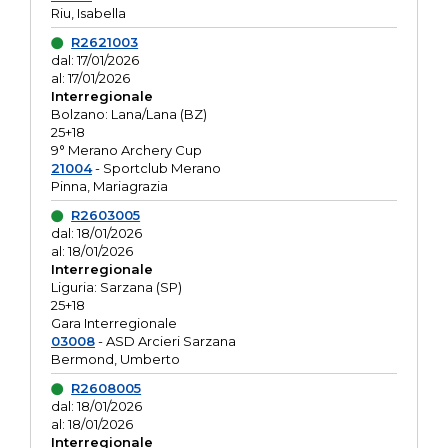
Riu, Isabella
R2621003
dal: 17/01/2026
al: 17/01/2026
Interregionale
Bolzano: Lana/Lana (BZ)
25+18
9° Merano Archery Cup
21004
- Sportclub Merano
Pinna, Mariagrazia
R2603005
dal: 18/01/2026
al: 18/01/2026
Interregionale
Liguria: Sarzana (SP)
25+18
Gara Interregionale
03008
- ASD Arcieri Sarzana
Bermond, Umberto
R2608005
dal: 18/01/2026
al: 18/01/2026
Interregionale