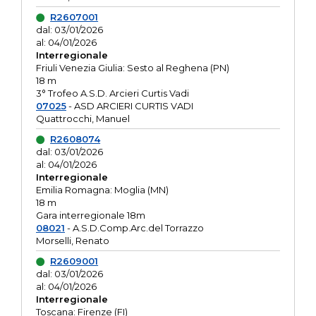
R2607001
dal: 03/01/2026
al: 04/01/2026
Interregionale
Friuli Venezia Giulia: Sesto al Reghena (PN)
18 m
3° Trofeo A.S.D. Arcieri Curtis Vadi
07025
- ASD ARCIERI CURTIS VADI
Quattrocchi, Manuel
R2608074
dal: 03/01/2026
al: 04/01/2026
Interregionale
Emilia Romagna: Moglia (MN)
18 m
Gara interregionale 18m
08021
- A.S.D.Comp.Arc.del Torrazzo
Morselli, Renato
R2609001
dal: 03/01/2026
al: 04/01/2026
Interregionale
Toscana: Firenze (FI)