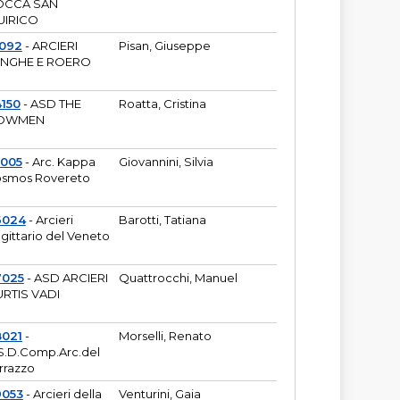
OCCA SAN
UIRICO
1092
- ARCIERI
Pisan, Giuseppe
ANGHE E ROERO
150
- ASD THE
Roatta, Cristina
OWMEN
5005
- Arc. Kappa
Giovannini, Silvia
smos Rovereto
6024
- Arcieri
Barotti, Tatiana
gittario del Veneto
7025
- ASD ARCIERI
Quattrocchi, Manuel
RTIS VADI
8021
-
Morselli, Renato
S.D.Comp.Arc.del
rrazzo
9053
- Arcieri della
Venturini, Gaia