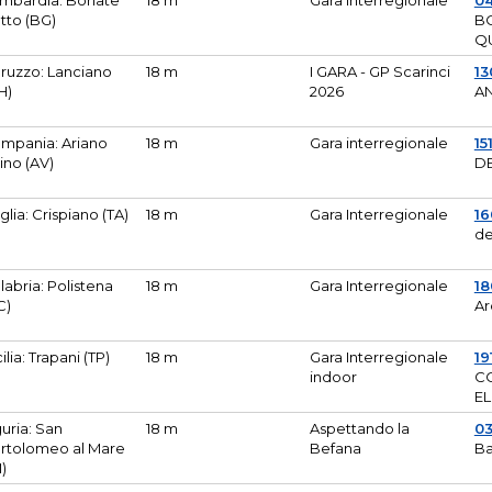
mbardia: Bonate
18 m
Gara Interregionale
04
tto (BG)
B
Q
ruzzo: Lanciano
18 m
I GARA - GP Scarinci
13
H)
2026
A
mpania: Ariano
18 m
Gara interregionale
15
pino (AV)
DE
glia: Crispiano (TA)
18 m
Gara Interregionale
1
de
labria: Polistena
18 m
Gara Interregionale
18
C)
Ar
cilia: Trapani (TP)
18 m
Gara Interregionale
19
indoor
CO
EL
guria: San
18 m
Aspettando la
0
rtolomeo al Mare
Befana
Ba
M)