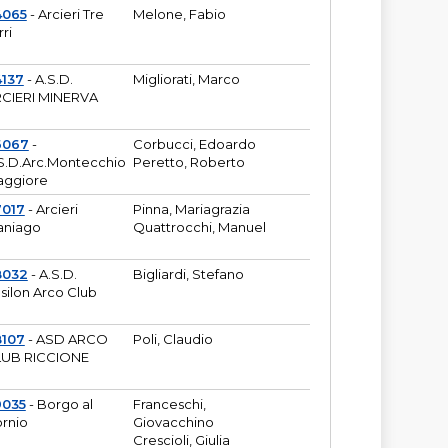
4065
- Arcieri Tre
Melone, Fabio
rri
137
- A.S.D.
Migliorati, Marco
CIERI MINERVA
6067
-
Corbucci, Edoardo
S.D.Arc.Montecchio
Peretto, Roberto
ggiore
7017
- Arcieri
Pinna, Mariagrazia
aniago
Quattrocchi, Manuel
8032
- A.S.D.
Bigliardi, Stefano
silon Arco Club
8107
- ASD ARCO
Poli, Claudio
UB RICCIONE
9035
- Borgo al
Franceschi,
rnio
Giovacchino
Crescioli, Giulia