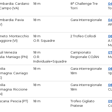
mbardia: Cardano
18 m
8° Challenge Tre
0
 Campo (VA)
Torri
To
mbardia: Pavia
18 m
Gara Interregionale
04
V)
AR
neto: Montecchio
18 m
2 Trofeo Collodi
0
ggiore (VI)
O.R. Squadre
A.
Ma
iuli Venezia
18 m
Campionato
0
ulia: Maniago (PN)
O.R.
Regionale CO/AN
M
Individuale+Squadre
ilia
18 m
Gara interregionale
0
magna: Cavriago
18m
Yp
E)
ilia
18 m
Gara interregionale
0
magna: Riccione
18m
CL
N)
scana: Pescia (PT)
18 m
Trofeo Gigliato
0
Pratese
Co