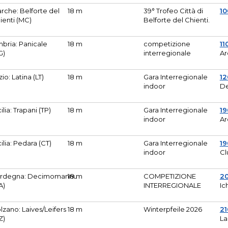
rche: Belforte del
18 m
39° Trofeo Città di
10
ienti (MC)
Belforte del Chienti.
bria: Panicale
18 m
competizione
11
G)
interregionale
Ar
zio: Latina (LT)
18 m
Gara Interregionale
1
indoor
De
cilia: Trapani (TP)
18 m
Gara Interregionale
19
indoor
Ar
cilia: Pedara (CT)
18 m
Gara Interregionale
19
indoor
Cl
rdegna: Decimomannu
18 m
COMPETIZIONE
2
A)
INTERREGIONALE
Ic
lzano: Laives/Leifers
18 m
Winterpfeile 2026
2
Z)
La