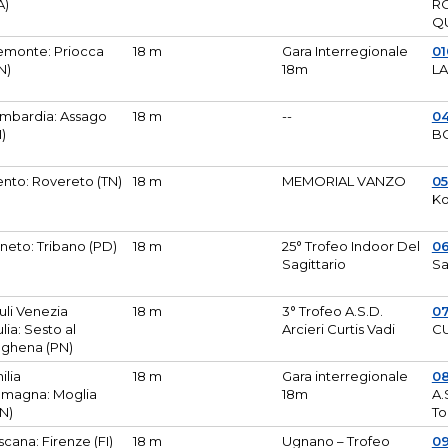
A)
R
Q
emonte: Priocca
18 m
Gara Interregionale
0
N)
18m
L
mbardia: Assago
18 m
--
04
I)
B
ento: Rovereto (TN)
18 m
MEMORIAL VANZO
0
Ko
neto: Tribano (PD)
18 m
25° Trofeo Indoor Del
0
Sagittario
Sa
iuli Venezia
18 m
3° Trofeo A.S.D.
0
ulia: Sesto al
Arcieri Curtis Vadi
CU
ghena (PN)
ilia
18 m
Gara interregionale
0
magna: Moglia
18m
A.
N)
To
scana: Firenze (FI)
18 m
Ugnano – Trofeo
0