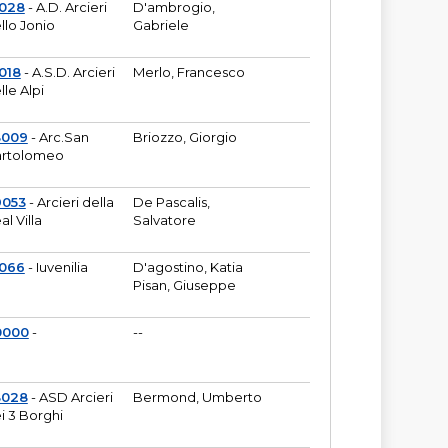
6028
- A.D. Arcieri
D'ambrogio,
llo Jonio
Gabriele
018
- A.S.D. Arcieri
Merlo, Francesco
lle Alpi
3009
- Arc.San
Briozzo, Giorgio
rtolomeo
9053
- Arcieri della
De Pascalis,
al Villa
Salvatore
1066
- Iuvenilia
D'agostino, Katia
Pisan, Giuseppe
0000
-
--
3028
- ASD Arcieri
Bermond, Umberto
i 3 Borghi