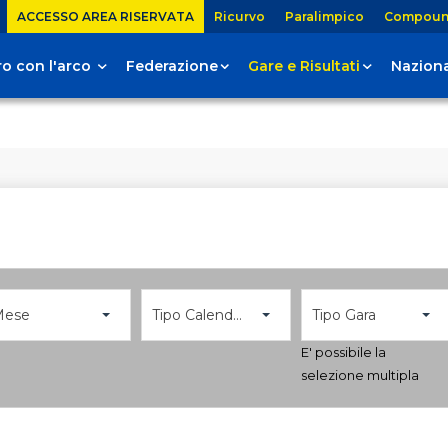
ACCESSO AREA RISERVATA
Ricurvo
Paralimpico
Compou
tiro con l'arco
Federazione
Gare e Risultati
Naziona
Mese
Tipo Calendario
Tipo Gara
E' possibile la
selezione multipla