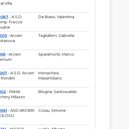
al Villa
9067
- A.S.D.
De Biaso, Valentina
mp. Frecce
puane
003
- Arcieri
Tagliaferri, Gabriele
vitanova
005
- Arcieri
Sparamonti, Marco
fernum
2007
- A.S.D. Arcieri
Monachesi,
 Rondini
Massimiliano
102
- PAMA
Blogna, Santosvaldo
chery Milazzo
0061
- ASD ARCIERI
Cossu, Simone
EJLOGU