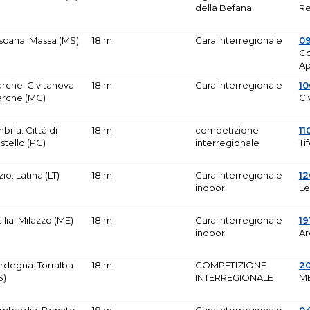
della Befana
Re
scana: Massa (MS)
18 m
Gara Interregionale
0
Co
A
rche: Civitanova
18 m
Gara Interregionale
10
rche (MC)
Ci
bria: Città di
18 m
competizione
11
stello (PG)
interregionale
Ti
zio: Latina (LT)
18 m
Gara Interregionale
1
indoor
Le
cilia: Milazzo (ME)
18 m
Gara Interregionale
19
indoor
Ar
rdegna: Torralba
18 m
COMPETIZIONE
2
S)
INTERREGIONALE
M