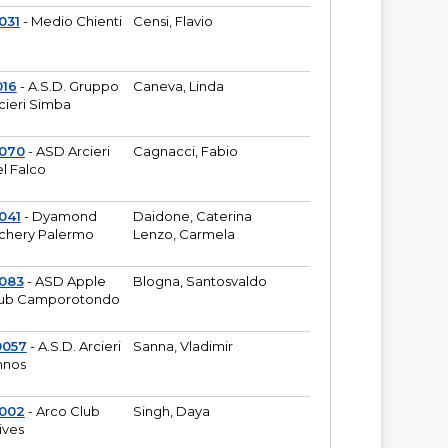
031
- Medio Chienti
Censi, Flavio
016
- A.S.D. Gruppo
Caneva, Linda
cieri Simba
2070
- ASD Arcieri
Cagnacci, Fabio
l Falco
041
- Dyamond
Daidone, Caterina
chery Palermo
Lenzo, Carmela
083
- ASD Apple
Blogna, Santosvaldo
ub Camporotondo
0057
- A.S.D. Arcieri
Sanna, Vladimir
hnos
1002
- Arco Club
Singh, Daya
ives