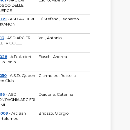
161
- ARCIERI
Luglio, Alberto
OSCO DELLE
UERCE
039
- ASD ARCIERI
Di Stefano, Leonardo
NXANON
113
- ASD ARCIERI
Voli, Antonio
L TRICOLLE
6028
- A.D. Arcieri
Fiaschi, Andrea
llo Jonio
050
- A.S.D. Queen
Giarmoleo, Rossella
co Club
116
- ASD
Daidone, Caterina
MPAGNIA ARCIERI
IMI
3009
- Arc.San
Briozzo, Giorgio
rtolomeo