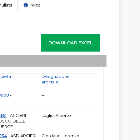
nullata
Invito
cietà
Designazione
arbitrale
0000
-
--
161
- ARCIERI
Luglio, Alberto
OSCO DELLE
UERCE
034
- ASD ARCIERI
Giordano, Lorenzo