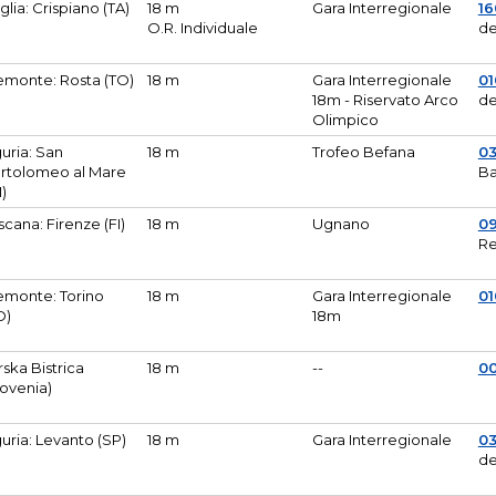
glia: Crispiano (TA)
18 m
Gara Interregionale
1
O.R. Individuale
de
emonte: Rosta (TO)
18 m
Gara Interregionale
01
18m - Riservato Arco
de
Olimpico
guria: San
18 m
Trofeo Befana
0
rtolomeo al Mare
Ba
M)
scana: Firenze (FI)
18 m
Ugnano
0
Re
emonte: Torino
18 m
Gara Interregionale
0
O)
18m
lirska Bistrica
18 m
--
0
lovenia)
guria: Levanto (SP)
18 m
Gara Interregionale
0
de