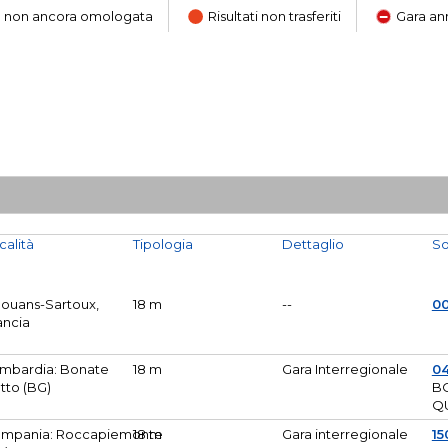
ara non ancora omologata
Risultati non trasferiti
Gara an
calità
Tipologia
Dettaglio
So
Mouans-Sartoux,
18 m
--
0
ancia
mbardia: Bonate
18 m
Gara Interregionale
04
tto (BG)
B
Q
mpania: Roccapiemonte
18 m
Gara interregionale
15