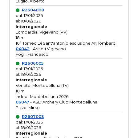
Luglio, Alberto
R2604008
dal: 17/01/2026
al: 18/01/2026
Interregionale
Lombardia: Vigevano (PV)
18 m
10° Torneo Di Sant'antonio esclusione AN lombardi
04042
- Arcieri Vigevano
Fogli, Francesco
R2606005
dal: 17/01/2026
al: 18/01/2026
Interregionale
Veneto: Montebelluna (TV)
18 m
Indoor Montebelluna 2026
06047
- ASD Archery Club Montebelluna
Pizzo, Mirko
R2607003
dal: 17/01/2026
al: 18/01/2026
Interregionale