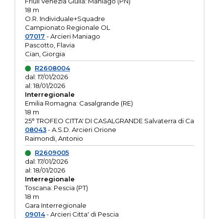
Friuli Venezia Giulia: Maniago (PN)
18 m
O.R. Individuale+Squadre
Campionato Regionale OL
07017
- Arcieri Maniago
Pascotto, Flavia
Cian, Giorgia
R2608004
dal: 17/01/2026
al: 18/01/2026
Interregionale
Emilia Romagna: Casalgrande (RE)
18 m
25° TROFEO CITTA' DI CASALGRANDE Salvaterra di Ca
08043
- A.S.D. Arcieri Orione
Raimondi, Antonio
R2609005
dal: 17/01/2026
al: 18/01/2026
Interregionale
Toscana: Pescia (PT)
18 m
Gara Interregionale
09014
- Arcieri Citta' di Pescia