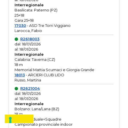
Interregionale
Basilicata: Paterno (PZ)
25+18
Gara 25+18
17030
- ASD Tre Torri Viggiano
Larocca, Fabio
R2618003
dal: 18/01/2026
al: 18/01/2026
Interregionale
Calabria: Taverna (CZ)
18 m
Memorial Mattia Scumaci e Giorgia Grande
18013
- ARCIERI CLUB LIDO
Russo, Martina
R2621004
dal: 18/01/2026
al: 18/01/2026
Interregionale
Bolzano: Lana/Lana (BZ)
18 m
O.R. Individuale+Squadre
Campionato provinciale indoor