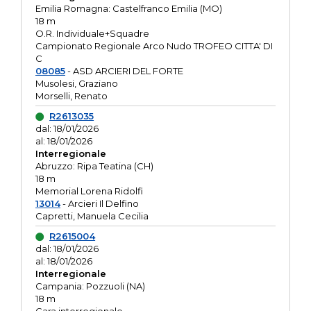
Emilia Romagna: Castelfranco Emilia (MO)
18 m
O.R. Individuale+Squadre
Campionato Regionale Arco Nudo TROFEO CITTA' DI
C
08085
- ASD ARCIERI DEL FORTE
Musolesi, Graziano
Morselli, Renato
R2613035
dal: 18/01/2026
al: 18/01/2026
Interregionale
Abruzzo: Ripa Teatina (CH)
18 m
Memorial Lorena Ridolfi
13014
- Arcieri Il Delfino
Capretti, Manuela Cecilia
R2615004
dal: 18/01/2026
al: 18/01/2026
Interregionale
Campania: Pozzuoli (NA)
18 m