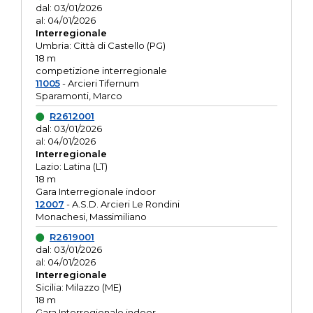
dal: 03/01/2026
al: 04/01/2026
Interregionale
Umbria: Città di Castello (PG)
18 m
competizione interregionale
11005
- Arcieri Tifernum
Sparamonti, Marco
R2612001
dal: 03/01/2026
al: 04/01/2026
Interregionale
Lazio: Latina (LT)
18 m
Gara Interregionale indoor
12007
- A.S.D. Arcieri Le Rondini
Monachesi, Massimiliano
R2619001
dal: 03/01/2026
al: 04/01/2026
Interregionale
Sicilia: Milazzo (ME)
18 m
Gara Interregionale indoor