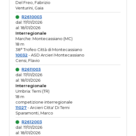
Del Freo, Fabrizio
Venturini, Gaia
R2610003
dal: 17/01/2026
al: 18/01/2026
Interregionale
Marche: Montecassiano (MC)
18 m
38° Trofeo Città di Montecassiano
10032
- ASD Arcieri Montecassiano
Censi, Flavio
R2611003
dal: 17/01/2026
al: 18/01/2026
Interregionale
Umbria: Terni (TR)
18 m
competizione interregionale
11027
- Arcieri Citta' Di Terni
Sparamonti, Marco
R2612003
dal: 17/01/2026
al: 18/01/2026