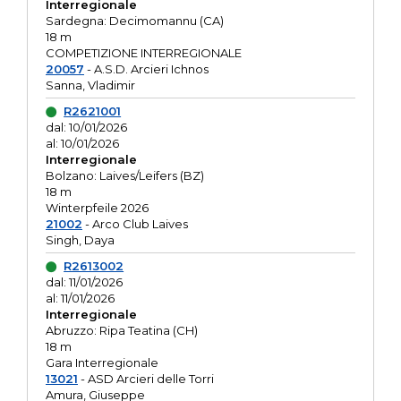
Interregionale
Sardegna: Decimomannu (CA)
18 m
COMPETIZIONE INTERREGIONALE
20057
- A.S.D. Arcieri Ichnos
Sanna, Vladimir
R2621001
dal: 10/01/2026
al: 10/01/2026
Interregionale
Bolzano: Laives/Leifers (BZ)
18 m
Winterpfeile 2026
21002
- Arco Club Laives
Singh, Daya
R2613002
dal: 11/01/2026
al: 11/01/2026
Interregionale
Abruzzo: Ripa Teatina (CH)
18 m
Gara Interregionale
13021
- ASD Arcieri delle Torri
Amura, Giuseppe