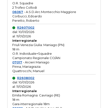
O.R. Squadre
2 Trofeo Collodi
06067
- A.S.D.Arc.Montecchio Maggiore
Corbucci, Edoardo
Peretto, Roberto
R2607002
dal: 10/01/2026
al: 11/01/2026
Interregionale
Friuli Venezia Giulia: Maniago (PN)
18 m
O.R. Individuale+Squadre
Campionato Regionale CO/AN
07017
- Arcieri Maniago
Pinna, Mariagrazia
Quattrocchi, Manuel
R2608002
dal: 10/01/2026
al: 11/01/2026
Interregionale
Emilia Romagna: Cavriago (RE)
18 m
Gara interregionale 18m