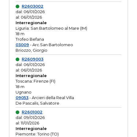
R2603002
dal: 06/01/2026
al: 06/01/2026
Interregionale
Liguria: San Bartolomeo al Mare (IM)
18 m
Trofeo Befana
03009
- Arc.San Bartolomeo
Briozzo, Giorgio
R2609003
dal: 06/01/2026
al: 06/01/2026
Interregionale
Toscana: Firenze (FI)
18 m
Ugnano
09053
- Arcieri della Real Villa
De Pascalis, Salvatore
R2601002
dal: 09/01/2026
al: 11/01/2026
Interregionale
Piemonte: Torino (TO)