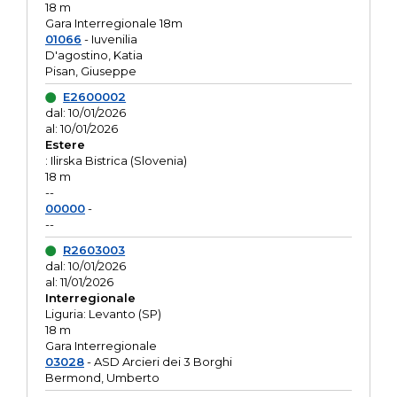
18 m
Gara Interregionale 18m
01066
- Iuvenilia
D'agostino, Katia
Pisan, Giuseppe
E2600002
dal: 10/01/2026
al: 10/01/2026
Estere
: Ilirska Bistrica (Slovenia)
18 m
--
00000
-
--
R2603003
dal: 10/01/2026
al: 11/01/2026
Interregionale
Liguria: Levanto (SP)
18 m
Gara Interregionale
03028
- ASD Arcieri dei 3 Borghi
Bermond, Umberto