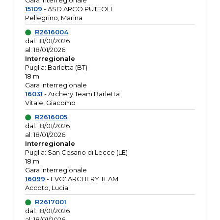
Gara interregionale
15109
- ASD ARCO PUTEOLI
Pellegrino, Marina
R2616004
dal: 18/01/2026
al: 18/01/2026
Interregionale
Puglia: Barletta (BT)
18 m
Gara Interregionale
16031
- Archery Team Barletta
Vitale, Giacomo
R2616005
dal: 18/01/2026
al: 18/01/2026
Interregionale
Puglia: San Cesario di Lecce (LE)
18 m
Gara Interregionale
16099
- EVO' ARCHERY TEAM
Accoto, Lucia
R2617001
dal: 18/01/2026
al: 18/01/2026