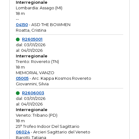
Interregionale
Lombardia: Assago (MI)
18 m
--
04150
- ASD THE BOWMEN
Roatta, Cristina
R2605001
dal: 03/01/2026
al: 04/01/2026
Interregionale
Trento: Rovereto (TN)
18 m
MEMORIAL VANZO
05005
- Arc. Kappa Kosmos Rovereto
Giovannini, Silvia
R2606003
dal: 03/01/2026
al: 04/01/2026
Interregionale
Veneto: Tribano (PD)
18 m
25° Trofeo Indoor Del Sagittario
06024
- Arcieri Sagittario del Veneto
Barotti, Tatiana