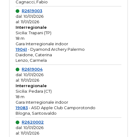
Cagnacci, Fabio
R2619003
dal: 10/01/2026
al: 11/01/2026
Interregionale
Sicilia: Trapani (TP)
18 m
Gara Interregionale indoor
19041
- Dyamond Archery Palermo
Daidone, Caterina
Lenzo, Carmela
R2619004
dal: 10/01/2026
al: 11/01/2026
Interregionale
Sicilia: Pedara (CT)
18 m
Gara Interregionale indoor
19083
- ASD Apple Club Camporotondo
Blogna, Santosvaldo
R2620002
dal: 10/01/2026
al: 11/01/2026