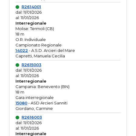
R2614001
dal: 11/01/2026
al: 11/01/2026
Interregionale
Molise: Termoli (CB)
18 m
O.R. Individuale
Campionato Regionale
14022
- A.S.D. Arcieri del Mare
Capretti, Manuela Cecilia
R2615003
dal: 11/01/2026
al: 11/01/2026
Interregionale
Campania: Benevento (BN)
18 m
Gara interregionale
15080
- ASD Arcieri Sanniti
Giordano, Carmine
R2616003
dal: 11/01/2026
al: 11/01/2026
Interregionale