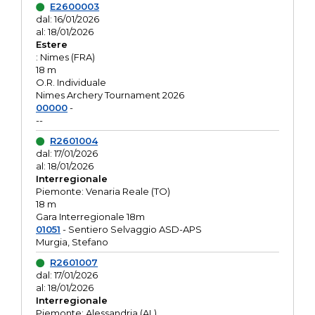
E2600003
dal: 16/01/2026
al: 18/01/2026
Estere
: Nimes (FRA)
18 m
O.R. Individuale
Nimes Archery Tournament 2026
00000
-
--
R2601004
dal: 17/01/2026
al: 18/01/2026
Interregionale
Piemonte: Venaria Reale (TO)
18 m
Gara Interregionale 18m
01051
- Sentiero Selvaggio ASD-APS
Murgia, Stefano
R2601007
dal: 17/01/2026
al: 18/01/2026
Interregionale
Piemonte: Alessandria (AL)