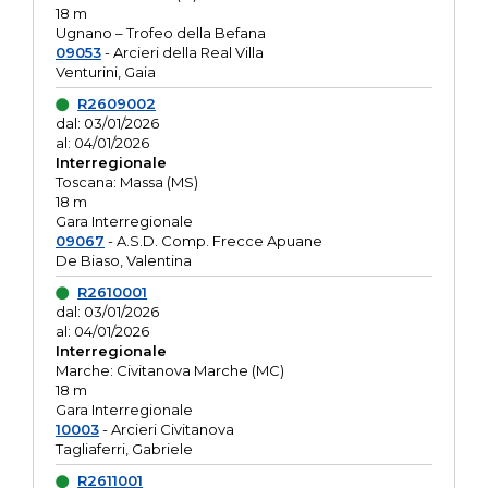
18 m
Ugnano – Trofeo della Befana
09053
- Arcieri della Real Villa
Venturini, Gaia
R2609002
dal: 03/01/2026
al: 04/01/2026
Interregionale
Toscana: Massa (MS)
18 m
Gara Interregionale
09067
- A.S.D. Comp. Frecce Apuane
De Biaso, Valentina
R2610001
dal: 03/01/2026
al: 04/01/2026
Interregionale
Marche: Civitanova Marche (MC)
18 m
Gara Interregionale
10003
- Arcieri Civitanova
Tagliaferri, Gabriele
R2611001