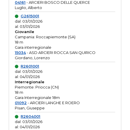
04161
- ARCIERI BOSCO DELLE QUERCE
Luglio, Alberto
G2615001
dal: 03/01/2026
al: 03/01/2026
Giovanile
Campania: Roccapiemonte (SA)
18 m
Gara interregionale
15034
- ASD ARCIERI ROCCA SAN QUIRICO
Giordano, Lorenzo
R2601001
dal: 03/01/2026
al: 04/01/2026
Interregionale
Piemonte: Priocca (CN)
18 m
Gara Interregionale 18m
01092
- ARCIERI LANGHE E ROERO
Pisan, Giuseppe
R2604001
dal: 03/01/2026
al: 04/01/2026