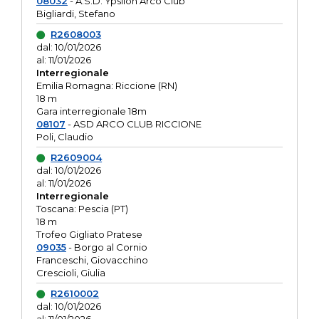
08032
- A.S.D. Ypsilon Arco Club
Bigliardi, Stefano
R2608003
dal: 10/01/2026
al: 11/01/2026
Interregionale
Emilia Romagna: Riccione (RN)
18 m
Gara interregionale 18m
08107
- ASD ARCO CLUB RICCIONE
Poli, Claudio
R2609004
dal: 10/01/2026
al: 11/01/2026
Interregionale
Toscana: Pescia (PT)
18 m
Trofeo Gigliato Pratese
09035
- Borgo al Cornio
Franceschi, Giovacchino
Crescioli, Giulia
R2610002
dal: 10/01/2026