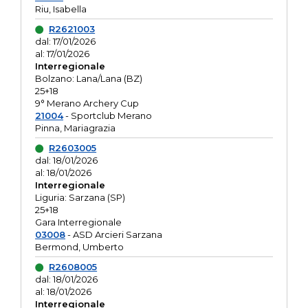
Riu, Isabella
R2621003
dal: 17/01/2026
al: 17/01/2026
Interregionale
Bolzano: Lana/Lana (BZ)
25+18
9° Merano Archery Cup
21004
- Sportclub Merano
Pinna, Mariagrazia
R2603005
dal: 18/01/2026
al: 18/01/2026
Interregionale
Liguria: Sarzana (SP)
25+18
Gara Interregionale
03008
- ASD Arcieri Sarzana
Bermond, Umberto
R2608005
dal: 18/01/2026
al: 18/01/2026
Interregionale