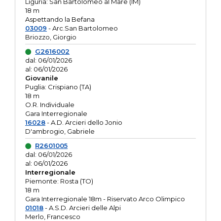
Liguria: San Bartolomeo al Mare (IM)
18 m
Aspettando la Befana
03009
- Arc.San Bartolomeo
Briozzo, Giorgio
G2616002
dal: 06/01/2026
al: 06/01/2026
Giovanile
Puglia: Crispiano (TA)
18 m
O.R. Individuale
Gara Interregionale
16028
- A.D. Arcieri dello Jonio
D'ambrogio, Gabriele
R2601005
dal: 06/01/2026
al: 06/01/2026
Interregionale
Piemonte: Rosta (TO)
18 m
Gara Interregionale 18m - Riservato Arco Olimpico
01018
- A.S.D. Arcieri delle Alpi
Merlo, Francesco