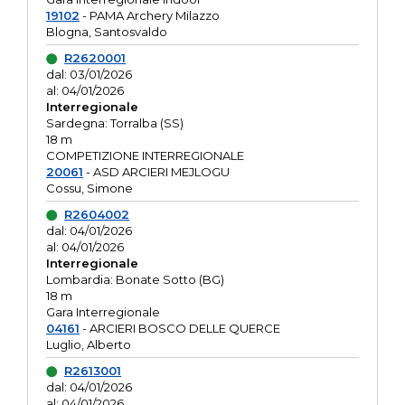
19102
- PAMA Archery Milazzo
Blogna, Santosvaldo
R2620001
dal: 03/01/2026
al: 04/01/2026
Interregionale
Sardegna: Torralba (SS)
18 m
COMPETIZIONE INTERREGIONALE
20061
- ASD ARCIERI MEJLOGU
Cossu, Simone
R2604002
dal: 04/01/2026
al: 04/01/2026
Interregionale
Lombardia: Bonate Sotto (BG)
18 m
Gara Interregionale
04161
- ARCIERI BOSCO DELLE QUERCE
Luglio, Alberto
R2613001
dal: 04/01/2026
al: 04/01/2026