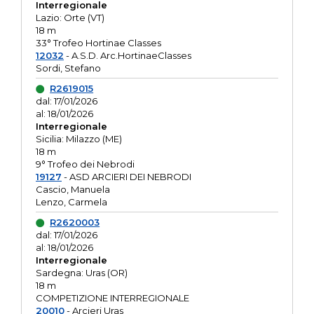
Interregionale
Lazio: Orte (VT)
18 m
33° Trofeo Hortinae Classes
12032
- A.S.D. Arc.HortinaeClasses
Sordi, Stefano
R2619015
dal: 17/01/2026
al: 18/01/2026
Interregionale
Sicilia: Milazzo (ME)
18 m
9° Trofeo dei Nebrodi
19127
- ASD ARCIERI DEI NEBRODI
Cascio, Manuela
Lenzo, Carmela
R2620003
dal: 17/01/2026
al: 18/01/2026
Interregionale
Sardegna: Uras (OR)
18 m
COMPETIZIONE INTERREGIONALE
20010
- Arcieri Uras