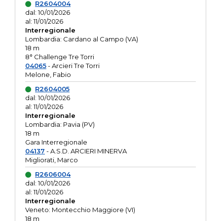
R2604004
dal: 10/01/2026
al: 11/01/2026
Interregionale
Lombardia: Cardano al Campo (VA)
18 m
8° Challenge Tre Torri
04065
- Arcieri Tre Torri
Melone, Fabio
R2604005
dal: 10/01/2026
al: 11/01/2026
Interregionale
Lombardia: Pavia (PV)
18 m
Gara Interregionale
04137
- A.S.D. ARCIERI MINERVA
Migliorati, Marco
R2606004
dal: 10/01/2026
al: 11/01/2026
Interregionale
Veneto: Montecchio Maggiore (VI)
18 m