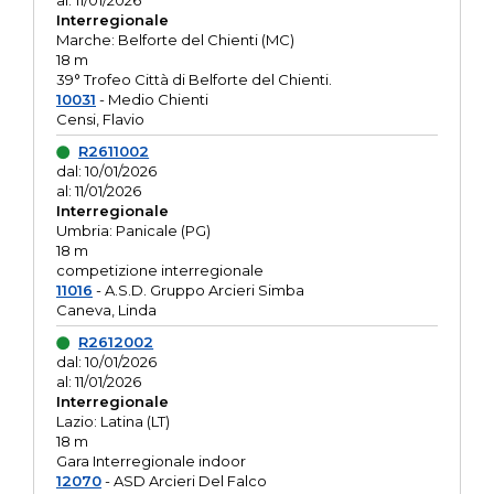
al: 11/01/2026
Interregionale
Marche: Belforte del Chienti (MC)
18 m
39° Trofeo Città di Belforte del Chienti.
10031
- Medio Chienti
Censi, Flavio
R2611002
dal: 10/01/2026
al: 11/01/2026
Interregionale
Umbria: Panicale (PG)
18 m
competizione interregionale
11016
- A.S.D. Gruppo Arcieri Simba
Caneva, Linda
R2612002
dal: 10/01/2026
al: 11/01/2026
Interregionale
Lazio: Latina (LT)
18 m
Gara Interregionale indoor
12070
- ASD Arcieri Del Falco