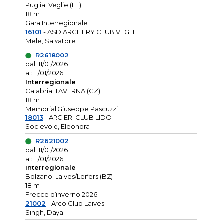
Puglia: Veglie (LE)
18 m
Gara Interregionale
16101
- ASD ARCHERY CLUB VEGLIE
Mele, Salvatore
R2618002
dal: 11/01/2026
al: 11/01/2026
Interregionale
Calabria: TAVERNA (CZ)
18 m
Memorial Giuseppe Pascuzzi
18013
- ARCIERI CLUB LIDO
Socievole, Eleonora
R2621002
dal: 11/01/2026
al: 11/01/2026
Interregionale
Bolzano: Laives/Leifers (BZ)
18 m
Frecce d’inverno 2026
21002
- Arco Club Laives
Singh, Daya