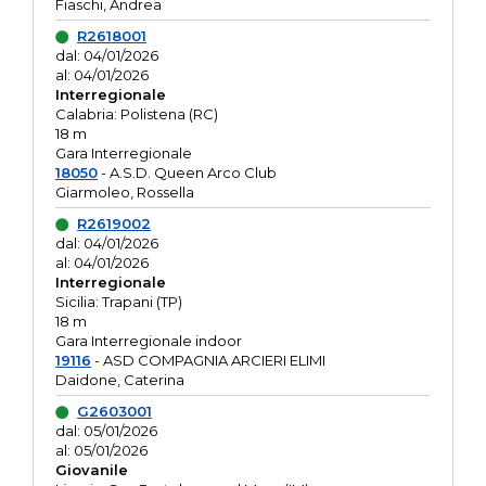
Fiaschi, Andrea
R2618001
dal: 04/01/2026
al: 04/01/2026
Interregionale
Calabria: Polistena (RC)
18 m
Gara Interregionale
18050
- A.S.D. Queen Arco Club
Giarmoleo, Rossella
R2619002
dal: 04/01/2026
al: 04/01/2026
Interregionale
Sicilia: Trapani (TP)
18 m
Gara Interregionale indoor
19116
- ASD COMPAGNIA ARCIERI ELIMI
Daidone, Caterina
G2603001
dal: 05/01/2026
al: 05/01/2026
Giovanile