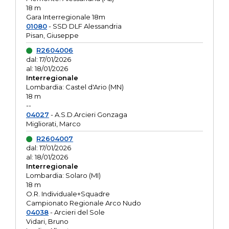
18 m
Gara Interregionale 18m
01080
- SSD DLF Alessandria
Pisan, Giuseppe
R2604006
dal: 17/01/2026
al: 18/01/2026
Interregionale
Lombardia: Castel d'Ario (MN)
18 m
--
04027
- A.S.D.Arcieri Gonzaga
Migliorati, Marco
R2604007
dal: 17/01/2026
al: 18/01/2026
Interregionale
Lombardia: Solaro (MI)
18 m
O.R. Individuale+Squadre
Campionato Regionale Arco Nudo
04038
- Arcieri del Sole
Vidari, Bruno