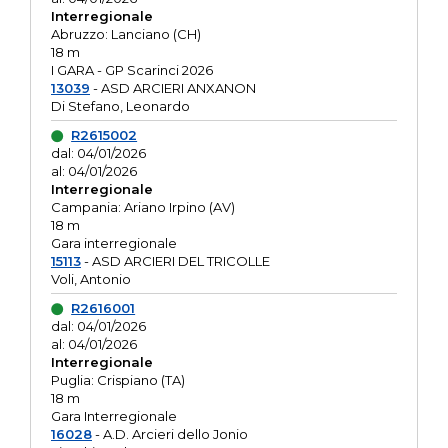
Interregionale
Abruzzo: Lanciano (CH)
18 m
I GARA - GP Scarinci 2026
13039
- ASD ARCIERI ANXANON
Di Stefano, Leonardo
R2615002
dal: 04/01/2026
al: 04/01/2026
Interregionale
Campania: Ariano Irpino (AV)
18 m
Gara interregionale
15113
- ASD ARCIERI DEL TRICOLLE
Voli, Antonio
R2616001
dal: 04/01/2026
al: 04/01/2026
Interregionale
Puglia: Crispiano (TA)
18 m
Gara Interregionale
16028
- A.D. Arcieri dello Jonio