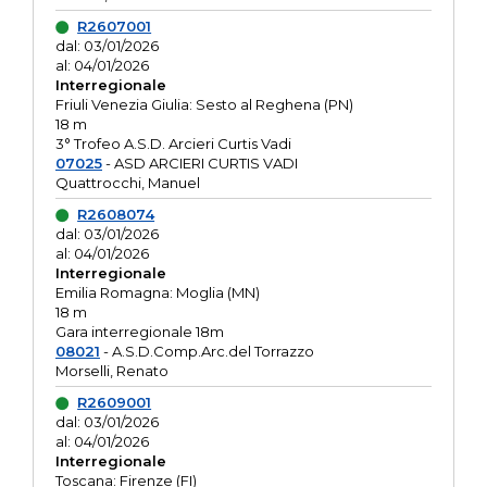
R2607001
dal: 03/01/2026
al: 04/01/2026
Interregionale
Friuli Venezia Giulia: Sesto al Reghena (PN)
18 m
3° Trofeo A.S.D. Arcieri Curtis Vadi
07025
- ASD ARCIERI CURTIS VADI
Quattrocchi, Manuel
R2608074
dal: 03/01/2026
al: 04/01/2026
Interregionale
Emilia Romagna: Moglia (MN)
18 m
Gara interregionale 18m
08021
- A.S.D.Comp.Arc.del Torrazzo
Morselli, Renato
R2609001
dal: 03/01/2026
al: 04/01/2026
Interregionale
Toscana: Firenze (FI)