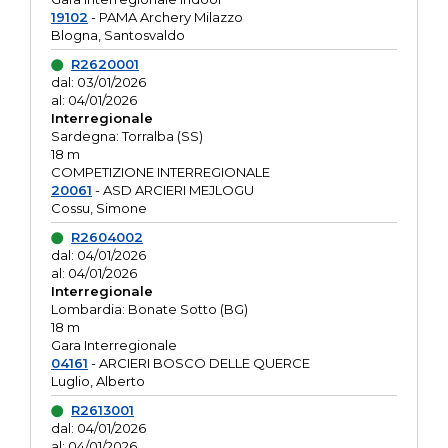
19102
- PAMA Archery Milazzo
Blogna, Santosvaldo
R2620001
dal: 03/01/2026
al: 04/01/2026
Interregionale
Sardegna: Torralba (SS)
18 m
COMPETIZIONE INTERREGIONALE
20061
- ASD ARCIERI MEJLOGU
Cossu, Simone
R2604002
dal: 04/01/2026
al: 04/01/2026
Interregionale
Lombardia: Bonate Sotto (BG)
18 m
Gara Interregionale
04161
- ARCIERI BOSCO DELLE QUERCE
Luglio, Alberto
R2613001
dal: 04/01/2026
al: 04/01/2026