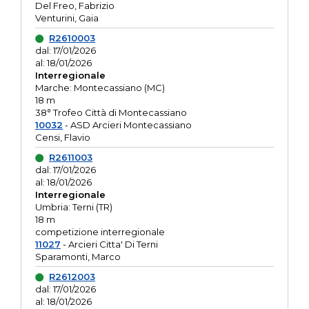
Del Freo, Fabrizio
Venturini, Gaia
R2610003
dal: 17/01/2026
al: 18/01/2026
Interregionale
Marche: Montecassiano (MC)
18 m
38° Trofeo Città di Montecassiano
10032
- ASD Arcieri Montecassiano
Censi, Flavio
R2611003
dal: 17/01/2026
al: 18/01/2026
Interregionale
Umbria: Terni (TR)
18 m
competizione interregionale
11027
- Arcieri Citta' Di Terni
Sparamonti, Marco
R2612003
dal: 17/01/2026
al: 18/01/2026