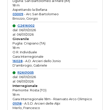
Liguria: San Bartolomeo al Mare (IM)
18 m
Aspettando la Befana
03009
- Arc.San Bartolomeo
Briozzo, Giorgio
G2616002
dal: 06/01/2026
al: 06/01/2026
Giovanile
Puglia: Crispiano (TA)
18 m
O.R. Individuale
Gara Interregionale
16028
- A.D. Arcieri dello Jonio
D'ambrogio, Gabriele
R2601005
dal: 06/01/2026
al: 06/01/2026
Interregionale
Piemonte: Rosta (TO)
18 m
Gara Interregionale 18m - Riservato Arco Olimpico
01018
- A.S.D. Arcieri delle Alpi
Merlo, Francesco