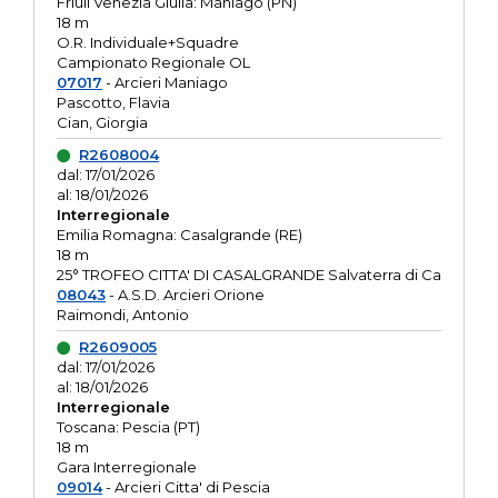
Friuli Venezia Giulia: Maniago (PN)
18 m
O.R. Individuale+Squadre
Campionato Regionale OL
07017
- Arcieri Maniago
Pascotto, Flavia
Cian, Giorgia
R2608004
dal: 17/01/2026
al: 18/01/2026
Interregionale
Emilia Romagna: Casalgrande (RE)
18 m
25° TROFEO CITTA' DI CASALGRANDE Salvaterra di Ca
08043
- A.S.D. Arcieri Orione
Raimondi, Antonio
R2609005
dal: 17/01/2026
al: 18/01/2026
Interregionale
Toscana: Pescia (PT)
18 m
Gara Interregionale
09014
- Arcieri Citta' di Pescia