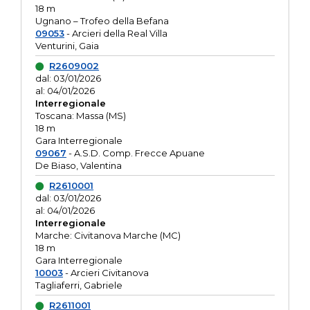
18 m
Ugnano – Trofeo della Befana
09053
- Arcieri della Real Villa
Venturini, Gaia
R2609002
dal: 03/01/2026
al: 04/01/2026
Interregionale
Toscana: Massa (MS)
18 m
Gara Interregionale
09067
- A.S.D. Comp. Frecce Apuane
De Biaso, Valentina
R2610001
dal: 03/01/2026
al: 04/01/2026
Interregionale
Marche: Civitanova Marche (MC)
18 m
Gara Interregionale
10003
- Arcieri Civitanova
Tagliaferri, Gabriele
R2611001