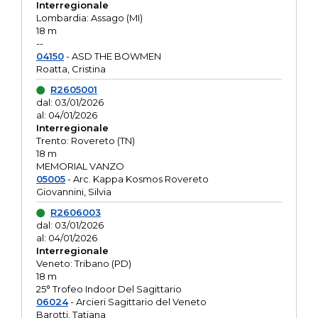
Interregionale
Lombardia: Assago (MI)
18 m
--
04150
- ASD THE BOWMEN
Roatta, Cristina
R2605001
dal: 03/01/2026
al: 04/01/2026
Interregionale
Trento: Rovereto (TN)
18 m
MEMORIAL VANZO
05005
- Arc. Kappa Kosmos Rovereto
Giovannini, Silvia
R2606003
dal: 03/01/2026
al: 04/01/2026
Interregionale
Veneto: Tribano (PD)
18 m
25° Trofeo Indoor Del Sagittario
06024
- Arcieri Sagittario del Veneto
Barotti, Tatiana