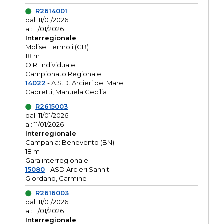
R2614001
dal: 11/01/2026
al: 11/01/2026
Interregionale
Molise: Termoli (CB)
18 m
O.R. Individuale
Campionato Regionale
14022
- A.S.D. Arcieri del Mare
Capretti, Manuela Cecilia
R2615003
dal: 11/01/2026
al: 11/01/2026
Interregionale
Campania: Benevento (BN)
18 m
Gara interregionale
15080
- ASD Arcieri Sanniti
Giordano, Carmine
R2616003
dal: 11/01/2026
al: 11/01/2026
Interregionale