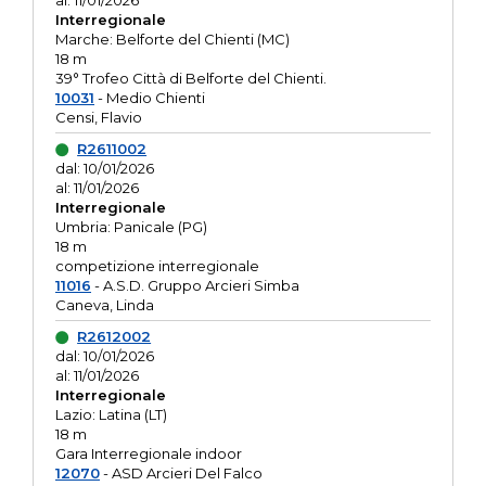
al: 11/01/2026
Interregionale
Marche: Belforte del Chienti (MC)
18 m
39° Trofeo Città di Belforte del Chienti.
10031
- Medio Chienti
Censi, Flavio
R2611002
dal: 10/01/2026
al: 11/01/2026
Interregionale
Umbria: Panicale (PG)
18 m
competizione interregionale
11016
- A.S.D. Gruppo Arcieri Simba
Caneva, Linda
R2612002
dal: 10/01/2026
al: 11/01/2026
Interregionale
Lazio: Latina (LT)
18 m
Gara Interregionale indoor
12070
- ASD Arcieri Del Falco