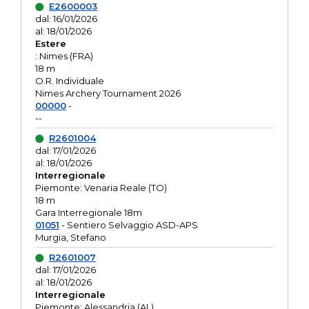
E2600003
dal: 16/01/2026
al: 18/01/2026
Estere
: Nimes (FRA)
18 m
O.R. Individuale
Nimes Archery Tournament 2026
00000
-
--
R2601004
dal: 17/01/2026
al: 18/01/2026
Interregionale
Piemonte: Venaria Reale (TO)
18 m
Gara Interregionale 18m
01051
- Sentiero Selvaggio ASD-APS
Murgia, Stefano
R2601007
dal: 17/01/2026
al: 18/01/2026
Interregionale
Piemonte: Alessandria (AL)