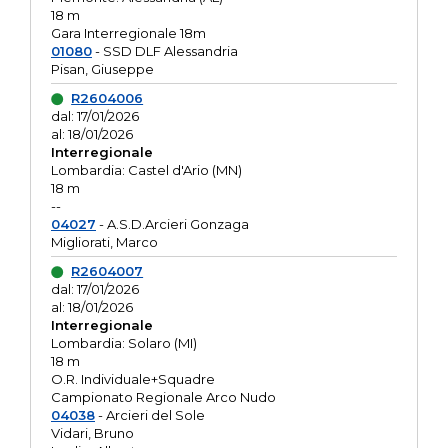
18 m
Gara Interregionale 18m
01080
- SSD DLF Alessandria
Pisan, Giuseppe
R2604006
dal: 17/01/2026
al: 18/01/2026
Interregionale
Lombardia: Castel d'Ario (MN)
18 m
--
04027
- A.S.D.Arcieri Gonzaga
Migliorati, Marco
R2604007
dal: 17/01/2026
al: 18/01/2026
Interregionale
Lombardia: Solaro (MI)
18 m
O.R. Individuale+Squadre
Campionato Regionale Arco Nudo
04038
- Arcieri del Sole
Vidari, Bruno