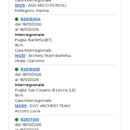
Gara interregionale
15109
- ASD ARCO PUTEOLI
Pellegrino, Marina
R2616004
dal: 18/01/2026
al: 18/01/2026
Interregionale
Puglia: Barletta (BT)
18 m
Gara Interregionale
16031
- Archery Team Barletta
Vitale, Giacomo
R2616005
dal: 18/01/2026
al: 18/01/2026
Interregionale
Puglia: San Cesario di Lecce (LE)
18 m
Gara Interregionale
16099
- EVO' ARCHERY TEAM
Accoto, Lucia
R2617001
dal: 18/01/2026
al: 18/01/2026