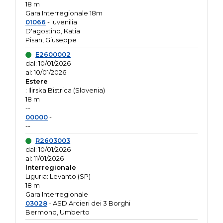
18 m
Gara Interregionale 18m
01066
- Iuvenilia
D'agostino, Katia
Pisan, Giuseppe
E2600002
dal: 10/01/2026
al: 10/01/2026
Estere
: Ilirska Bistrica (Slovenia)
18 m
--
00000
-
--
R2603003
dal: 10/01/2026
al: 11/01/2026
Interregionale
Liguria: Levanto (SP)
18 m
Gara Interregionale
03028
- ASD Arcieri dei 3 Borghi
Bermond, Umberto