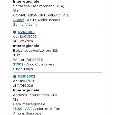
Interregionale
Sardegna: Decimomannu (CA)
18 m
COMPETIZIONE INTERREGIONALE
20057
- A.S.D. Arcieri Ichnos
Sanna, Vladimir
R2621001
dal: 10/01/2026
al: 10/01/2026
Interregionale
Bolzano: Laives/Leifers (BZ)
18 m
Winterpfeile 2026
21002
- Arco Club Laives
Singh, Daya
R2613002
dal: 11/01/2026
al: 11/01/2026
Interregionale
Abruzzo: Ripa Teatina (CH)
18 m
Gara Interregionale
13021
- ASD Arcieri delle Torri
Amura, Giuseppe