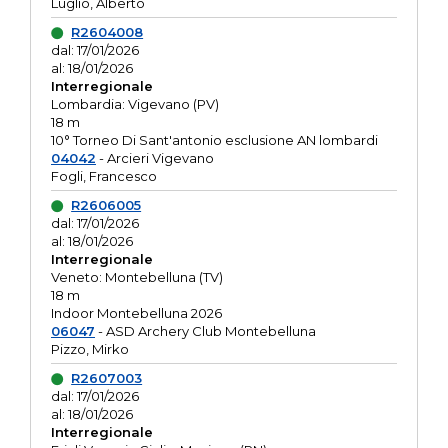
Luglio, Alberto
R2604008
dal: 17/01/2026
al: 18/01/2026
Interregionale
Lombardia: Vigevano (PV)
18 m
10° Torneo Di Sant'antonio esclusione AN lombardi
04042
- Arcieri Vigevano
Fogli, Francesco
R2606005
dal: 17/01/2026
al: 18/01/2026
Interregionale
Veneto: Montebelluna (TV)
18 m
Indoor Montebelluna 2026
06047
- ASD Archery Club Montebelluna
Pizzo, Mirko
R2607003
dal: 17/01/2026
al: 18/01/2026
Interregionale