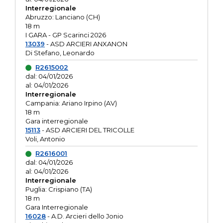
Interregionale
Abruzzo: Lanciano (CH)
18 m
I GARA - GP Scarinci 2026
13039
- ASD ARCIERI ANXANON
Di Stefano, Leonardo
R2615002
dal: 04/01/2026
al: 04/01/2026
Interregionale
Campania: Ariano Irpino (AV)
18 m
Gara interregionale
15113
- ASD ARCIERI DEL TRICOLLE
Voli, Antonio
R2616001
dal: 04/01/2026
al: 04/01/2026
Interregionale
Puglia: Crispiano (TA)
18 m
Gara Interregionale
16028
- A.D. Arcieri dello Jonio