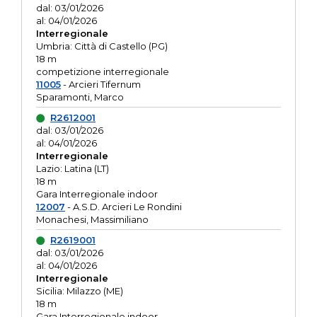
dal: 03/01/2026
al: 04/01/2026
Interregionale
Umbria: Città di Castello (PG)
18 m
competizione interregionale
11005
- Arcieri Tifernum
Sparamonti, Marco
R2612001
dal: 03/01/2026
al: 04/01/2026
Interregionale
Lazio: Latina (LT)
18 m
Gara Interregionale indoor
12007
- A.S.D. Arcieri Le Rondini
Monachesi, Massimiliano
R2619001
dal: 03/01/2026
al: 04/01/2026
Interregionale
Sicilia: Milazzo (ME)
18 m
Gara Interregionale indoor