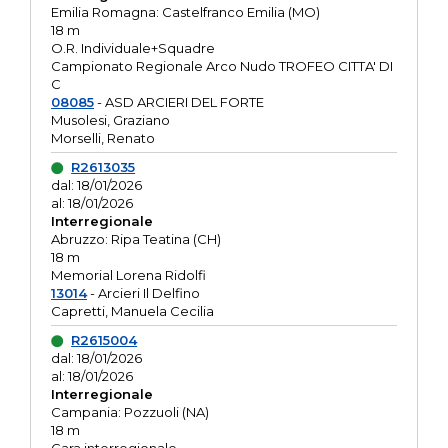
Emilia Romagna: Castelfranco Emilia (MO)
18 m
O.R. Individuale+Squadre
Campionato Regionale Arco Nudo TROFEO CITTA' DI
C
08085
- ASD ARCIERI DEL FORTE
Musolesi, Graziano
Morselli, Renato
R2613035
dal: 18/01/2026
al: 18/01/2026
Interregionale
Abruzzo: Ripa Teatina (CH)
18 m
Memorial Lorena Ridolfi
13014
- Arcieri Il Delfino
Capretti, Manuela Cecilia
R2615004
dal: 18/01/2026
al: 18/01/2026
Interregionale
Campania: Pozzuoli (NA)
18 m