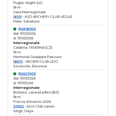
Puglia: Veglie (LE)
18 m
Gara Interregionale
16101
- ASD ARCHERY CLUB VEGLIE
Mele, Salvatore
R2618002
dal: 11/01/2026
al: 11/01/2026
Interregionale
Calabria: TAVERNA (CZ)
18 m
Memorial Giuseppe Pascuzzi
18013
- ARCIERI CLUB LIDO
Socievole, Eleonora
R2621002
dal: 11/01/2026
al: 11/01/2026
Interregionale
Bolzano: Laives/Leifers (BZ)
18 m
Frecce d’inverno 2026
21002
- Arco Club Laives
Singh, Daya