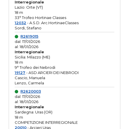
Interregionale
Lazio: Orte (VT)
18 m
33° Trofeo Hortinae Classes
12032
- A.S.D. Arc.HortinaeClasses
Sordi, Stefano
R2619015
dal: 17/01/2026
al: 18/01/2026
Interregionale
Sicilia: Milazzo (ME)
18 m
9° Trofeo dei Nebrodi
19127
- ASD ARCIERI DEI NEBRODI
Cascio, Manuela
Lenzo, Carmela
R2620003
dal: 17/01/2026
al: 18/01/2026
Interregionale
Sardegna: Uras (OR)
18 m
COMPETIZIONE INTERREGIONALE
20010
- Arcieri Uras