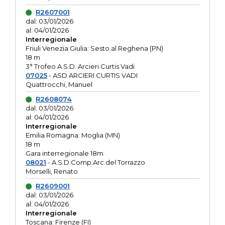
R2607001
dal: 03/01/2026
al: 04/01/2026
Interregionale
Friuli Venezia Giulia: Sesto al Reghena (PN)
18 m
3° Trofeo A.S.D. Arcieri Curtis Vadi
07025
- ASD ARCIERI CURTIS VADI
Quattrocchi, Manuel
R2608074
dal: 03/01/2026
al: 04/01/2026
Interregionale
Emilia Romagna: Moglia (MN)
18 m
Gara interregionale 18m
08021
- A.S.D.Comp.Arc.del Torrazzo
Morselli, Renato
R2609001
dal: 03/01/2026
al: 04/01/2026
Interregionale
Toscana: Firenze (FI)