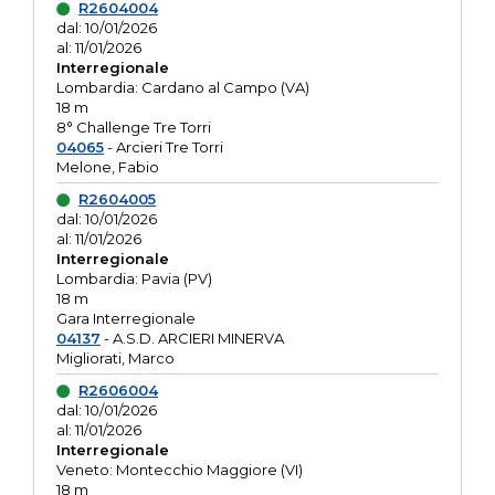
R2604004
dal: 10/01/2026
al: 11/01/2026
Interregionale
Lombardia: Cardano al Campo (VA)
18 m
8° Challenge Tre Torri
04065
- Arcieri Tre Torri
Melone, Fabio
R2604005
dal: 10/01/2026
al: 11/01/2026
Interregionale
Lombardia: Pavia (PV)
18 m
Gara Interregionale
04137
- A.S.D. ARCIERI MINERVA
Migliorati, Marco
R2606004
dal: 10/01/2026
al: 11/01/2026
Interregionale
Veneto: Montecchio Maggiore (VI)
18 m