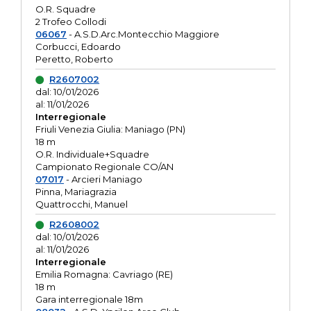
O.R. Squadre
2 Trofeo Collodi
06067
- A.S.D.Arc.Montecchio Maggiore
Corbucci, Edoardo
Peretto, Roberto
R2607002
dal: 10/01/2026
al: 11/01/2026
Interregionale
Friuli Venezia Giulia: Maniago (PN)
18 m
O.R. Individuale+Squadre
Campionato Regionale CO/AN
07017
- Arcieri Maniago
Pinna, Mariagrazia
Quattrocchi, Manuel
R2608002
dal: 10/01/2026
al: 11/01/2026
Interregionale
Emilia Romagna: Cavriago (RE)
18 m
Gara interregionale 18m