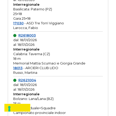
Interregionale
Basilicata: Paterno (PZ)
25+18
Gara 25+18
17030
- ASD Tre Torri Viggiano
Larocca, Fabio
R2618003
dal: 18/01/2026
al: 18/01/2026
Interregionale
Calabria: Taverna (CZ)
18 m
Memorial Mattia Scumaci e Giorgia Grande
18013
- ARCIERI CLUB LIDO
Russo, Martina
R2621004
dal: 18/01/2026
al: 18/01/2026
Interregionale
Bolzano: Lana/Lana (BZ)
18 m
O.R. Individuale+Squadre
Campionato provinciale indoor