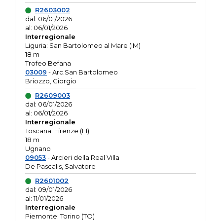
R2603002
dal: 06/01/2026
al: 06/01/2026
Interregionale
Liguria: San Bartolomeo al Mare (IM)
18 m
Trofeo Befana
03009
- Arc.San Bartolomeo
Briozzo, Giorgio
R2609003
dal: 06/01/2026
al: 06/01/2026
Interregionale
Toscana: Firenze (FI)
18 m
Ugnano
09053
- Arcieri della Real Villa
De Pascalis, Salvatore
R2601002
dal: 09/01/2026
al: 11/01/2026
Interregionale
Piemonte: Torino (TO)