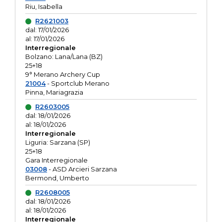
Riu, Isabella
R2621003
dal: 17/01/2026
al: 17/01/2026
Interregionale
Bolzano: Lana/Lana (BZ)
25+18
9° Merano Archery Cup
21004
- Sportclub Merano
Pinna, Mariagrazia
R2603005
dal: 18/01/2026
al: 18/01/2026
Interregionale
Liguria: Sarzana (SP)
25+18
Gara Interregionale
03008
- ASD Arcieri Sarzana
Bermond, Umberto
R2608005
dal: 18/01/2026
al: 18/01/2026
Interregionale