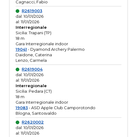
Cagnacci, Fabio
R2619003
dal: 10/01/2026
al: 11/01/2026
Interregionale
Sicilia: Trapani (TP)
18 m
Gara Interregionale indoor
19041
- Dyamond Archery Palermo
Daidone, Caterina
Lenzo, Carmela
R2619004
dal: 10/01/2026
al: 11/01/2026
Interregionale
Sicilia: Pedara (CT)
18 m
Gara Interregionale indoor
19083
- ASD Apple Club Camporotondo
Blogna, Santosvaldo
R2620002
dal: 10/01/2026
al: 11/01/2026