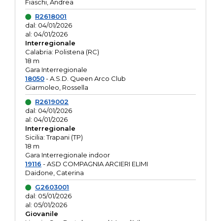
Fiaschi, Andrea
R2618001
dal: 04/01/2026
al: 04/01/2026
Interregionale
Calabria: Polistena (RC)
18 m
Gara Interregionale
18050
- A.S.D. Queen Arco Club
Giarmoleo, Rossella
R2619002
dal: 04/01/2026
al: 04/01/2026
Interregionale
Sicilia: Trapani (TP)
18 m
Gara Interregionale indoor
19116
- ASD COMPAGNIA ARCIERI ELIMI
Daidone, Caterina
G2603001
dal: 05/01/2026
al: 05/01/2026
Giovanile