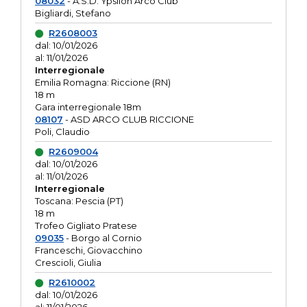
08032
- A.S.D. Ypsilon Arco Club
Bigliardi, Stefano
R2608003
dal: 10/01/2026
al: 11/01/2026
Interregionale
Emilia Romagna: Riccione (RN)
18 m
Gara interregionale 18m
08107
- ASD ARCO CLUB RICCIONE
Poli, Claudio
R2609004
dal: 10/01/2026
al: 11/01/2026
Interregionale
Toscana: Pescia (PT)
18 m
Trofeo Gigliato Pratese
09035
- Borgo al Cornio
Franceschi, Giovacchino
Crescioli, Giulia
R2610002
dal: 10/01/2026