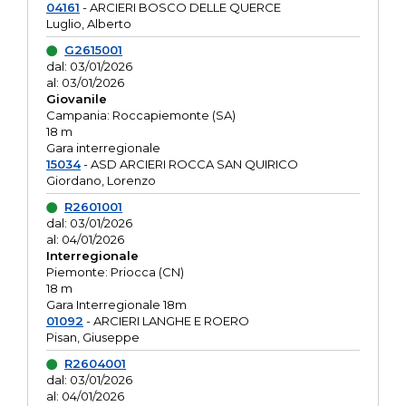
04161
- ARCIERI BOSCO DELLE QUERCE
Luglio, Alberto
G2615001
dal: 03/01/2026
al: 03/01/2026
Giovanile
Campania: Roccapiemonte (SA)
18 m
Gara interregionale
15034
- ASD ARCIERI ROCCA SAN QUIRICO
Giordano, Lorenzo
R2601001
dal: 03/01/2026
al: 04/01/2026
Interregionale
Piemonte: Priocca (CN)
18 m
Gara Interregionale 18m
01092
- ARCIERI LANGHE E ROERO
Pisan, Giuseppe
R2604001
dal: 03/01/2026
al: 04/01/2026