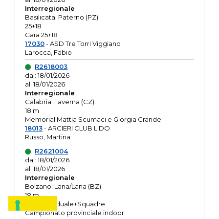
Interregionale
Basilicata: Paterno (PZ)
25+18
Gara 25+18
17030
- ASD Tre Torri Viggiano
Larocca, Fabio
R2618003
dal: 18/01/2026
al: 18/01/2026
Interregionale
Calabria: Taverna (CZ)
18 m
Memorial Mattia Scumaci e Giorgia Grande
18013
- ARCIERI CLUB LIDO
Russo, Martina
R2621004
dal: 18/01/2026
al: 18/01/2026
Interregionale
Bolzano: Lana/Lana (BZ)
18 m
O.R. Individuale+Squadre
Campionato provinciale indoor