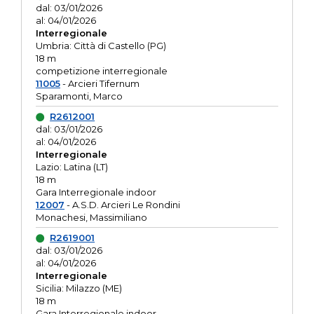
dal: 03/01/2026
al: 04/01/2026
Interregionale
Umbria: Città di Castello (PG)
18 m
competizione interregionale
11005
- Arcieri Tifernum
Sparamonti, Marco
R2612001
dal: 03/01/2026
al: 04/01/2026
Interregionale
Lazio: Latina (LT)
18 m
Gara Interregionale indoor
12007
- A.S.D. Arcieri Le Rondini
Monachesi, Massimiliano
R2619001
dal: 03/01/2026
al: 04/01/2026
Interregionale
Sicilia: Milazzo (ME)
18 m
Gara Interregionale indoor