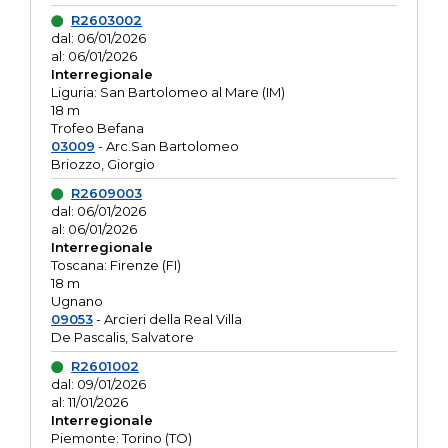
R2603002
dal: 06/01/2026
al: 06/01/2026
Interregionale
Liguria: San Bartolomeo al Mare (IM)
18 m
Trofeo Befana
03009
- Arc.San Bartolomeo
Briozzo, Giorgio
R2609003
dal: 06/01/2026
al: 06/01/2026
Interregionale
Toscana: Firenze (FI)
18 m
Ugnano
09053
- Arcieri della Real Villa
De Pascalis, Salvatore
R2601002
dal: 09/01/2026
al: 11/01/2026
Interregionale
Piemonte: Torino (TO)