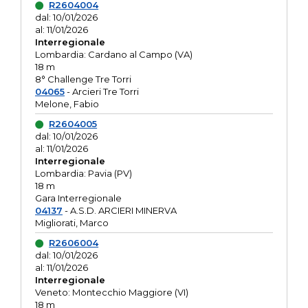
R2604004
dal: 10/01/2026
al: 11/01/2026
Interregionale
Lombardia: Cardano al Campo (VA)
18 m
8° Challenge Tre Torri
04065
- Arcieri Tre Torri
Melone, Fabio
R2604005
dal: 10/01/2026
al: 11/01/2026
Interregionale
Lombardia: Pavia (PV)
18 m
Gara Interregionale
04137
- A.S.D. ARCIERI MINERVA
Migliorati, Marco
R2606004
dal: 10/01/2026
al: 11/01/2026
Interregionale
Veneto: Montecchio Maggiore (VI)
18 m