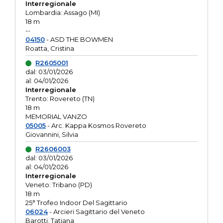
Interregionale
Lombardia: Assago (MI)
18 m
--
04150
- ASD THE BOWMEN
Roatta, Cristina
R2605001
dal: 03/01/2026
al: 04/01/2026
Interregionale
Trento: Rovereto (TN)
18 m
MEMORIAL VANZO
05005
- Arc. Kappa Kosmos Rovereto
Giovannini, Silvia
R2606003
dal: 03/01/2026
al: 04/01/2026
Interregionale
Veneto: Tribano (PD)
18 m
25° Trofeo Indoor Del Sagittario
06024
- Arcieri Sagittario del Veneto
Barotti, Tatiana