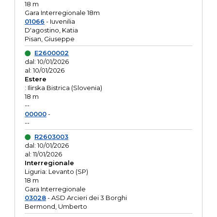
18 m
Gara Interregionale 18m
01066
- Iuvenilia
D'agostino, Katia
Pisan, Giuseppe
E2600002
dal: 10/01/2026
al: 10/01/2026
Estere
: Ilirska Bistrica (Slovenia)
18 m
--
00000
-
--
R2603003
dal: 10/01/2026
al: 11/01/2026
Interregionale
Liguria: Levanto (SP)
18 m
Gara Interregionale
03028
- ASD Arcieri dei 3 Borghi
Bermond, Umberto