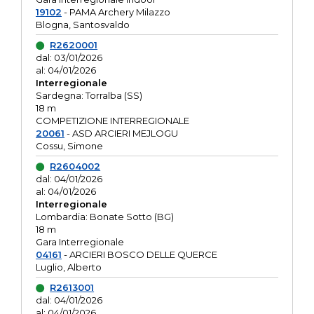
19102
- PAMA Archery Milazzo
Blogna, Santosvaldo
R2620001
dal: 03/01/2026
al: 04/01/2026
Interregionale
Sardegna: Torralba (SS)
18 m
COMPETIZIONE INTERREGIONALE
20061
- ASD ARCIERI MEJLOGU
Cossu, Simone
R2604002
dal: 04/01/2026
al: 04/01/2026
Interregionale
Lombardia: Bonate Sotto (BG)
18 m
Gara Interregionale
04161
- ARCIERI BOSCO DELLE QUERCE
Luglio, Alberto
R2613001
dal: 04/01/2026
al: 04/01/2026