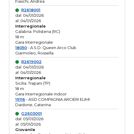
Fiaschi, Andrea
R2618001
dal: 04/01/2026
al: 04/01/2026
Interregionale
Calabria: Polistena (RC)
18 m
Gara Interregionale
18050
- A.S.D. Queen Arco Club
Giarmoleo, Rossella
R2619002
dal: 04/01/2026
al: 04/01/2026
Interregionale
Sicilia: Trapani (TP)
18 m
Gara Interregionale indoor
19116
- ASD COMPAGNIA ARCIERI ELIMI
Daidone, Caterina
G2603001
dal: 05/01/2026
al: 05/01/2026
Giovanile