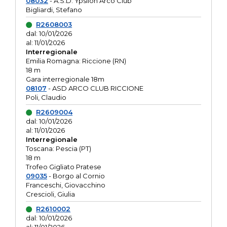
08032
- A.S.D. Ypsilon Arco Club
Bigliardi, Stefano
R2608003
dal: 10/01/2026
al: 11/01/2026
Interregionale
Emilia Romagna: Riccione (RN)
18 m
Gara interregionale 18m
08107
- ASD ARCO CLUB RICCIONE
Poli, Claudio
R2609004
dal: 10/01/2026
al: 11/01/2026
Interregionale
Toscana: Pescia (PT)
18 m
Trofeo Gigliato Pratese
09035
- Borgo al Cornio
Franceschi, Giovacchino
Crescioli, Giulia
R2610002
dal: 10/01/2026