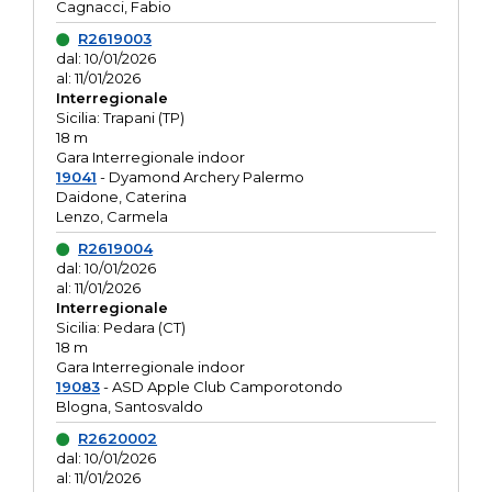
Cagnacci, Fabio
R2619003
dal: 10/01/2026
al: 11/01/2026
Interregionale
Sicilia: Trapani (TP)
18 m
Gara Interregionale indoor
19041
- Dyamond Archery Palermo
Daidone, Caterina
Lenzo, Carmela
R2619004
dal: 10/01/2026
al: 11/01/2026
Interregionale
Sicilia: Pedara (CT)
18 m
Gara Interregionale indoor
19083
- ASD Apple Club Camporotondo
Blogna, Santosvaldo
R2620002
dal: 10/01/2026
al: 11/01/2026