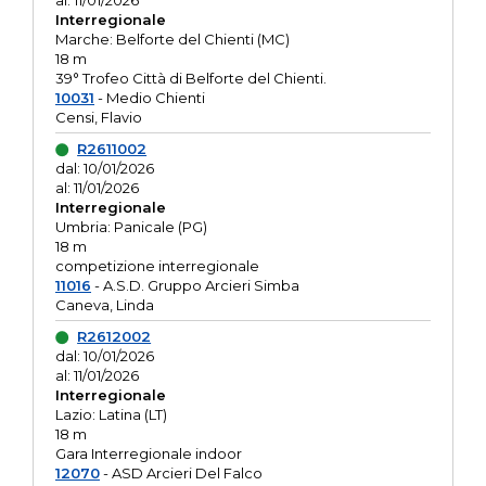
al: 11/01/2026
Interregionale
Marche: Belforte del Chienti (MC)
18 m
39° Trofeo Città di Belforte del Chienti.
10031
- Medio Chienti
Censi, Flavio
R2611002
dal: 10/01/2026
al: 11/01/2026
Interregionale
Umbria: Panicale (PG)
18 m
competizione interregionale
11016
- A.S.D. Gruppo Arcieri Simba
Caneva, Linda
R2612002
dal: 10/01/2026
al: 11/01/2026
Interregionale
Lazio: Latina (LT)
18 m
Gara Interregionale indoor
12070
- ASD Arcieri Del Falco