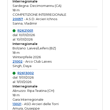
Interregionale
Sardegna: Decimomannu (CA)
18 m
COMPETIZIONE INTERREGIONALE
20057
- A.S.D. Arcieri Ichnos
Sanna, Vladimir
R2621001
dal: 10/01/2026
al: 10/01/2026
Interregionale
Bolzano: Laives/Leifers (BZ)
18 m
Winterpfeile 2026
21002
- Arco Club Laives
Singh, Daya
R2613002
dal: 11/01/2026
al: 11/01/2026
Interregionale
Abruzzo: Ripa Teatina (CH)
18 m
Gara Interregionale
13021
- ASD Arcieri delle Torri
Amura, Giuseppe