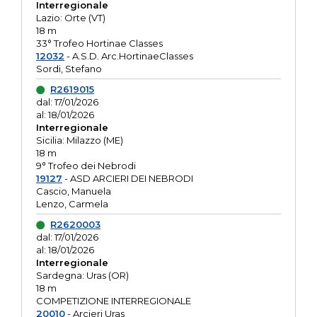
Interregionale
Lazio: Orte (VT)
18 m
33° Trofeo Hortinae Classes
12032
- A.S.D. Arc.HortinaeClasses
Sordi, Stefano
R2619015
dal: 17/01/2026
al: 18/01/2026
Interregionale
Sicilia: Milazzo (ME)
18 m
9° Trofeo dei Nebrodi
19127
- ASD ARCIERI DEI NEBRODI
Cascio, Manuela
Lenzo, Carmela
R2620003
dal: 17/01/2026
al: 18/01/2026
Interregionale
Sardegna: Uras (OR)
18 m
COMPETIZIONE INTERREGIONALE
20010
- Arcieri Uras