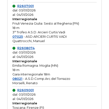
R2607001
dal: 03/01/2026
al: 04/01/2026
Interregionale
Friuli Venezia Giulia: Sesto al Reghena (PN)
18 m
3° Trofeo A.S.D. Arcieri Curtis Vadi
07025
- ASD ARCIERI CURTIS VADI
Quattrocchi, Manuel
R2608074
dal: 03/01/2026
al: 04/01/2026
Interregionale
Emilia Romagna: Moglia (MN)
18 m
Gara interregionale 18m
08021
- A.S.D.Comp.Arc.del Torrazzo
Morselli, Renato
R2609001
dal: 03/01/2026
al: 04/01/2026
Interregionale
Toscana: Firenze (FI)