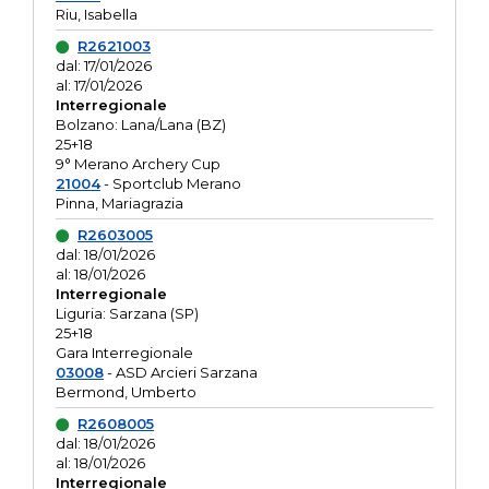
Riu, Isabella
R2621003
dal: 17/01/2026
al: 17/01/2026
Interregionale
Bolzano: Lana/Lana (BZ)
25+18
9° Merano Archery Cup
21004
- Sportclub Merano
Pinna, Mariagrazia
R2603005
dal: 18/01/2026
al: 18/01/2026
Interregionale
Liguria: Sarzana (SP)
25+18
Gara Interregionale
03008
- ASD Arcieri Sarzana
Bermond, Umberto
R2608005
dal: 18/01/2026
al: 18/01/2026
Interregionale