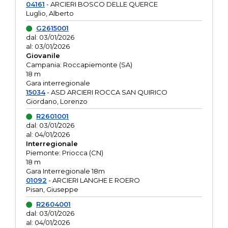
04161
- ARCIERI BOSCO DELLE QUERCE
Luglio, Alberto
G2615001
dal: 03/01/2026
al: 03/01/2026
Giovanile
Campania: Roccapiemonte (SA)
18 m
Gara interregionale
15034
- ASD ARCIERI ROCCA SAN QUIRICO
Giordano, Lorenzo
R2601001
dal: 03/01/2026
al: 04/01/2026
Interregionale
Piemonte: Priocca (CN)
18 m
Gara Interregionale 18m
01092
- ARCIERI LANGHE E ROERO
Pisan, Giuseppe
R2604001
dal: 03/01/2026
al: 04/01/2026