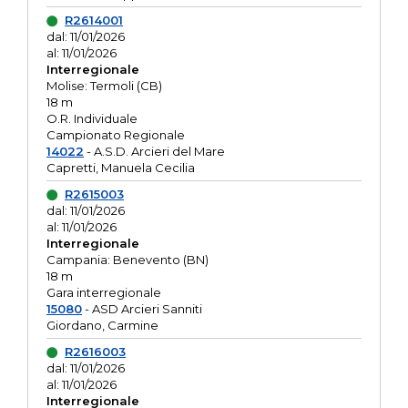
R2614001
dal: 11/01/2026
al: 11/01/2026
Interregionale
Molise: Termoli (CB)
18 m
O.R. Individuale
Campionato Regionale
14022
- A.S.D. Arcieri del Mare
Capretti, Manuela Cecilia
R2615003
dal: 11/01/2026
al: 11/01/2026
Interregionale
Campania: Benevento (BN)
18 m
Gara interregionale
15080
- ASD Arcieri Sanniti
Giordano, Carmine
R2616003
dal: 11/01/2026
al: 11/01/2026
Interregionale