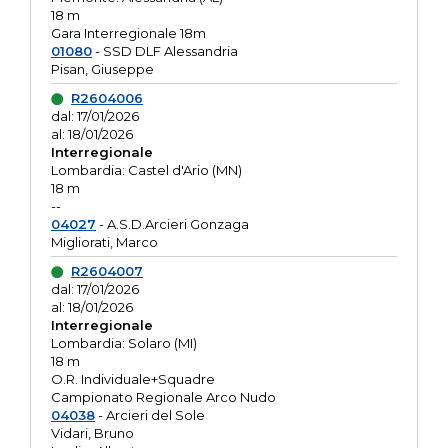
18 m
Gara Interregionale 18m
01080
- SSD DLF Alessandria
Pisan, Giuseppe
R2604006
dal: 17/01/2026
al: 18/01/2026
Interregionale
Lombardia: Castel d'Ario (MN)
18 m
--
04027
- A.S.D.Arcieri Gonzaga
Migliorati, Marco
R2604007
dal: 17/01/2026
al: 18/01/2026
Interregionale
Lombardia: Solaro (MI)
18 m
O.R. Individuale+Squadre
Campionato Regionale Arco Nudo
04038
- Arcieri del Sole
Vidari, Bruno