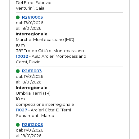
Del Freo, Fabrizio
Venturini, Gaia
R2610003
dal: 17/01/2026
al: 18/01/2026
Interregionale
Marche: Montecassiano (MC)
18 m
38° Trofeo Città di Montecassiano
10032
- ASD Arcieri Montecassiano
Censi, Flavio
R2611003
dal: 17/01/2026
al: 18/01/2026
Interregionale
Umbria: Terni (TR)
18 m
competizione interregionale
11027
- Arcieri Citta' Di Terni
Sparamonti, Marco
R2612003
dal: 17/01/2026
al: 18/01/2026