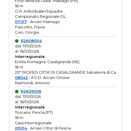
Friuli Venezia Giulia: Maniago (PN)
18 m
O.R. Individuale+Squadre
Campionato Regionale OL
07017
- Arcieri Maniago
Pascotto, Flavia
Cian, Giorgia
R2608004
dal: 17/01/2026
al: 18/01/2026
Interregionale
Emilia Romagna: Casalgrande (RE)
18 m
25° TROFEO CITTA' DI CASALGRANDE Salvaterra di Ca
08043
- A.S.D. Arcieri Orione
Raimondi, Antonio
R2609005
dal: 17/01/2026
al: 18/01/2026
Interregionale
Toscana: Pescia (PT)
18 m
Gara Interregionale
09014
- Arcieri Citta' di Pescia