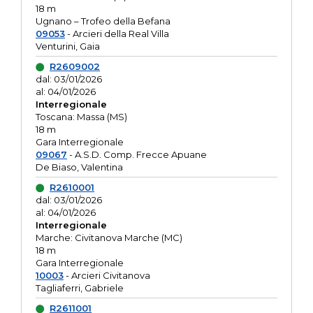
18 m
Ugnano – Trofeo della Befana
09053
- Arcieri della Real Villa
Venturini, Gaia
R2609002
dal: 03/01/2026
al: 04/01/2026
Interregionale
Toscana: Massa (MS)
18 m
Gara Interregionale
09067
- A.S.D. Comp. Frecce Apuane
De Biaso, Valentina
R2610001
dal: 03/01/2026
al: 04/01/2026
Interregionale
Marche: Civitanova Marche (MC)
18 m
Gara Interregionale
10003
- Arcieri Civitanova
Tagliaferri, Gabriele
R2611001