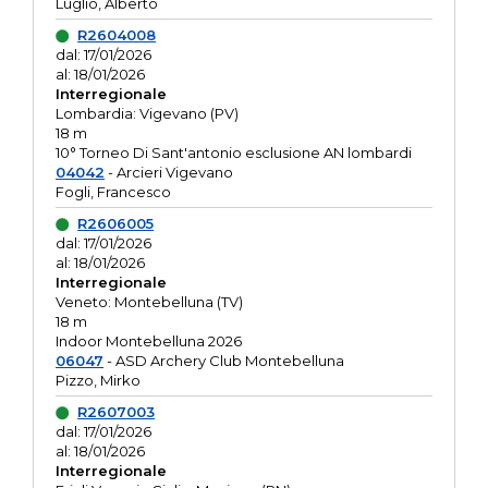
Luglio, Alberto
R2604008
dal: 17/01/2026
al: 18/01/2026
Interregionale
Lombardia: Vigevano (PV)
18 m
10° Torneo Di Sant'antonio esclusione AN lombardi
04042
- Arcieri Vigevano
Fogli, Francesco
R2606005
dal: 17/01/2026
al: 18/01/2026
Interregionale
Veneto: Montebelluna (TV)
18 m
Indoor Montebelluna 2026
06047
- ASD Archery Club Montebelluna
Pizzo, Mirko
R2607003
dal: 17/01/2026
al: 18/01/2026
Interregionale