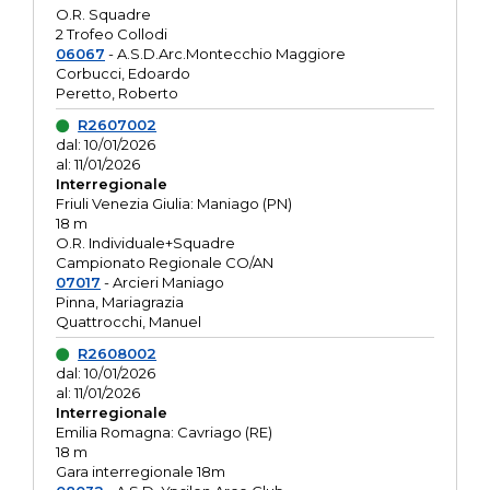
O.R. Squadre
2 Trofeo Collodi
06067
- A.S.D.Arc.Montecchio Maggiore
Corbucci, Edoardo
Peretto, Roberto
R2607002
dal: 10/01/2026
al: 11/01/2026
Interregionale
Friuli Venezia Giulia: Maniago (PN)
18 m
O.R. Individuale+Squadre
Campionato Regionale CO/AN
07017
- Arcieri Maniago
Pinna, Mariagrazia
Quattrocchi, Manuel
R2608002
dal: 10/01/2026
al: 11/01/2026
Interregionale
Emilia Romagna: Cavriago (RE)
18 m
Gara interregionale 18m