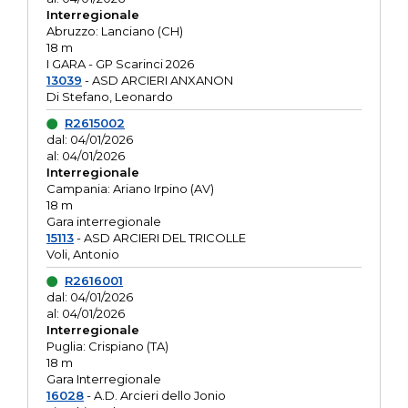
Interregionale
Abruzzo: Lanciano (CH)
18 m
I GARA - GP Scarinci 2026
13039
- ASD ARCIERI ANXANON
Di Stefano, Leonardo
R2615002
dal: 04/01/2026
al: 04/01/2026
Interregionale
Campania: Ariano Irpino (AV)
18 m
Gara interregionale
15113
- ASD ARCIERI DEL TRICOLLE
Voli, Antonio
R2616001
dal: 04/01/2026
al: 04/01/2026
Interregionale
Puglia: Crispiano (TA)
18 m
Gara Interregionale
16028
- A.D. Arcieri dello Jonio