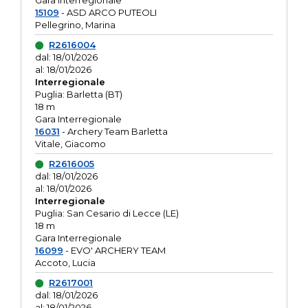
Gara interregionale
15109
- ASD ARCO PUTEOLI
Pellegrino, Marina
R2616004
dal: 18/01/2026
al: 18/01/2026
Interregionale
Puglia: Barletta (BT)
18 m
Gara Interregionale
16031
- Archery Team Barletta
Vitale, Giacomo
R2616005
dal: 18/01/2026
al: 18/01/2026
Interregionale
Puglia: San Cesario di Lecce (LE)
18 m
Gara Interregionale
16099
- EVO' ARCHERY TEAM
Accoto, Lucia
R2617001
dal: 18/01/2026
al: 18/01/2026