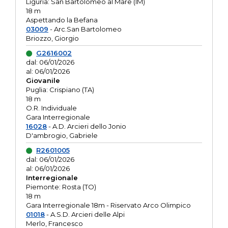
Liguria: San Bartolomeo al Mare (IM)
18 m
Aspettando la Befana
03009
- Arc.San Bartolomeo
Briozzo, Giorgio
G2616002
dal: 06/01/2026
al: 06/01/2026
Giovanile
Puglia: Crispiano (TA)
18 m
O.R. Individuale
Gara Interregionale
16028
- A.D. Arcieri dello Jonio
D'ambrogio, Gabriele
R2601005
dal: 06/01/2026
al: 06/01/2026
Interregionale
Piemonte: Rosta (TO)
18 m
Gara Interregionale 18m - Riservato Arco Olimpico
01018
- A.S.D. Arcieri delle Alpi
Merlo, Francesco