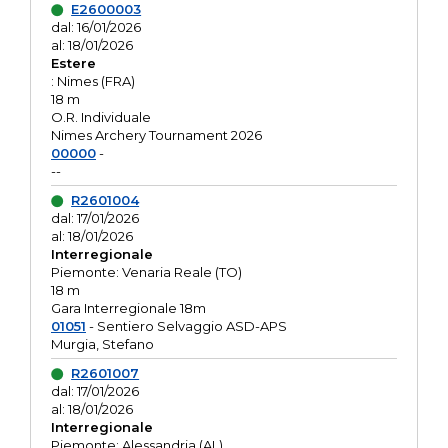
E2600003
dal: 16/01/2026
al: 18/01/2026
Estere
: Nimes (FRA)
18 m
O.R. Individuale
Nimes Archery Tournament 2026
00000
-
--
R2601004
dal: 17/01/2026
al: 18/01/2026
Interregionale
Piemonte: Venaria Reale (TO)
18 m
Gara Interregionale 18m
01051
- Sentiero Selvaggio ASD-APS
Murgia, Stefano
R2601007
dal: 17/01/2026
al: 18/01/2026
Interregionale
Piemonte: Alessandria (AL)