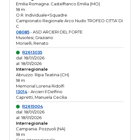
Emilia Romagna: Castelfranco Emilia (MO)
18 m
O.R. Individuale+Squadre
Campionato Regionale Arco Nudo TROFEO CITTA' DI
C
08085
- ASD ARCIERI DEL FORTE
Musolesi, Graziano
Morselli, Renato
R2613035
dal: 18/01/2026
al: 18/01/2026
Interregionale
Abruzzo: Ripa Teatina (CH)
18 m
Memorial Lorena Ridolfi
13014
- Arcieri Il Delfino
Capretti, Manuela Cecilia
R2615004
dal: 18/01/2026
al: 18/01/2026
Interregionale
Campania: Pozzuoli (NA)
18 m