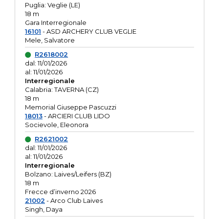
Puglia: Veglie (LE)
18 m
Gara Interregionale
16101
- ASD ARCHERY CLUB VEGLIE
Mele, Salvatore
R2618002
dal: 11/01/2026
al: 11/01/2026
Interregionale
Calabria: TAVERNA (CZ)
18 m
Memorial Giuseppe Pascuzzi
18013
- ARCIERI CLUB LIDO
Socievole, Eleonora
R2621002
dal: 11/01/2026
al: 11/01/2026
Interregionale
Bolzano: Laives/Leifers (BZ)
18 m
Frecce d’inverno 2026
21002
- Arco Club Laives
Singh, Daya